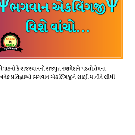
ેવાડનો કે રાજસ્થાનનો રાજપુત રણમેદાને પડતો.તેમના
નેક પ્રતિજ્ઞાઓ ભગવાન એકલિંગજીને સાક્ષી માનીને લીધી