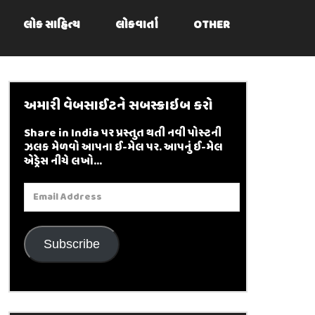
લોક સાહિત્ય
લોકવાર્તા
OTHER
અમારી વેબસાઈટને સબસ્ક્રાઇબ કરો
Share in India પર પ્રસ્તુત થતી નવી પોસ્ટની
ઝલક મેળવો આપના ઈ-મેલ પર. આપનું ઈ-મેલ
એડ્રેસ નીચે લખો...
Email
Address
Subscribe