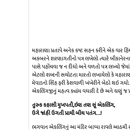
મહારાણા પ્રતાપે અનેક કષ્ટ સહન કરીને એક વાર હ
અકબરને શરણાગતીનો પત્ર લખેલો ત્યારે બીકાનેરન
પાસે પહોંચવા જ ન દીધો અને વળતો પત્ર લખ્યો જેમાં મ
એટલો શબ્દની સચોટતા મારતો લખાયેલો કે મહારાણા પ
મેવાડનો સિંંહ ફરી કેશવાળી ખંખેરીને બેઠો થઇ ગયો…
એકલિંગજીનું મહત્વ ક્યાંય વધારી દે છે અને ઘણું જ પ
તુરુક કહાસી મુખપતૌ,ઇણ તણ સૂં એકલિંગ,
ઉગે જાંહી ઉગતી પ્રાચી બીચ પતંગ….!
ભગવાન એકલિંગનું આ મંદિર બાપ્પા રાવલે આઠમી સદીમ