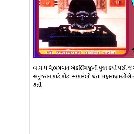
બાય ધ વે,ભગવાન એકલિંગજીની પુજા કર્યા પછી જ મ
અનુષ્ઠાન માટે મોટા સભારંભો થતાં. મહારાણાઓએ અ
હતી.