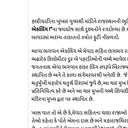
હલ્દીઘાટીના ખુંખાર યુધ્ધથી માંડીને રાજસ્થાનની ભ
એકલિંગ !”
ના જયઘોષ સાથે દુશ્મનોને રગદોળ્યા છ
બાવડામાં અદમ્ય તાકાતનો સ્ત્રોત ફુટી નીકળતો.
આવા ભગવાન એકલિંગ એ મેવાડ સહિત લગભગ રાજસ્થા
અઢારેક કિલોમીટર દુર બે પહાડીઓની વચ્ચે આવેલ
જગતનાથ એવા ભગવાન શંકર લિંગ સ્વરૂપે બિરાજમાન છ
સ્થાપિત છે અને તે કાળા સંગેમરમરથી બનેલી છે. જેન
ચતુર્મુખી મહાદેવ ચતુર્થ દિશામાં જુવે છે, આ ચાર મુખ વિષ્
પ્રતિનિધિત્વ કરે છે અને આ ચાર મુખની વચ્ચે શિવલ
મંદિરના મુખ્ય દ્વાર પર સ્થાપિત છે.
ખાસ વાત તો એ છે કે,મેવાડ સહિતના ઘણા રાજાઓ પ
તેઓ કહેતા કે પોતે એમના દાસ છે.અને મહારાજધિરા