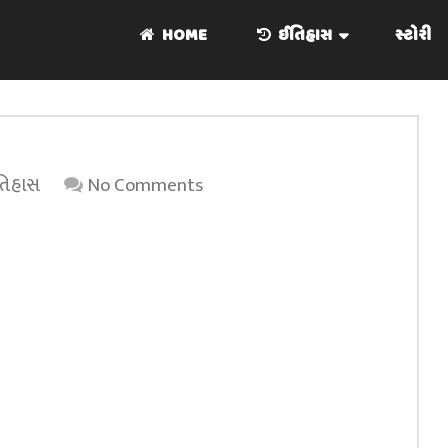
HOME
ઈતિહાસ
સ્ટોરી
તિહાસ
No Comments