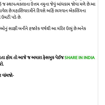
ં જ સ્થાપત્યકલાના ઉત્તમ નમુના જેવું બાંધકામ જોવા મળે છે.આ
વેલ છે.મહાશિવરાત્રીને દિવસે અહિં ભગવાન એકલિંગના
 ઉમટી પડે છે.
ું સાક્ષી બનીને હજારેક વર્ષથી આ મંદિર ઉભું છે.અનેક
માંગતા હોય તો આજે જ અમારા ફેસબુક પેઈજ
SHARE IN INDIA
ો.
ર વાંચજો-