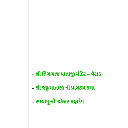
–
શ્રી હિંગળાજ માતાજી મંદિર – વેરાડ
–
શ્રી જહુ માતાજી ની પ્રાગટ્ય કથા
–
સ્વયંભૂ શ્રી જડેશ્વર મહાદેવ