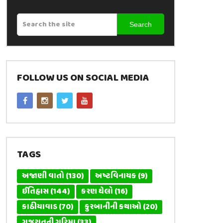
Search
FOLLOW US ON SOCIAL MEDIA
TAGS
અજાણી વાતો
(130)
અષ્ટવિનાયક
(9)
ઈતિહાસ
(144)
કરણ ઘેલો
(16)
કાઠીયાવાડ
(70)
કુરબાનીની કથાઓ
(20)
ગુજરાતની ગરિમા
(33)