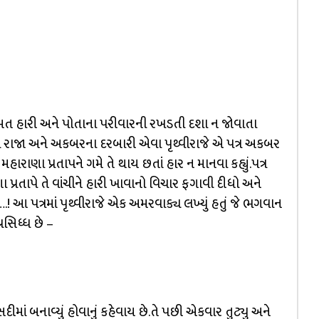
િંમત હારી અને પોતાના પરીવારની રખડતી દશા ન જોવાતા
ા રાજા અને અકબરના દરબારી એવા પૃથ્વીરાજે એ પત્ર અકબર
હારાણા પ્રતાપને ગમે તે થાય છતાં હાર ન માનવા કહ્યું.પત્ર
્રતાપે તે વાંચીને હારી ખાવાનો વિચાર ફગાવી દીધો અને
.! આ પત્રમાં પૃથ્વીરાજે એક અમરવાક્ય લખ્યું હતું જે ભગવાન
્રસિધ્ધ છે –
ાં બનાવ્યું હોવાનું કહેવાય છે.તે પછી એકવાર તુટ્યુ અને