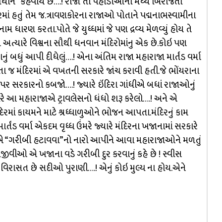
 “પ્રધાન” કહેવાય છે….! રાજા તો પહાડીઓની મધ્યે બિરાજતા
માં હતું તેમ જ.ત્રાવણકોરના રાજાઓ પોતાને પદ્મનાભસ્વામીના
નામ ધારણ કરતા.પોતે જે યુધ્ધમાં જે પણ દ્રવ્ય મેળવ્યું હોય તે
 તે અત્યારે વિશ્વના સૌથી ધનવાન મંદિરોમાંનુ એક છે.કોઇ પણ
ું બધું આપી દીધેલું….! એના અંતિમ રાજા મહારાજા માર્તંડ વર્મા
 જીવતા જ મંદિરમાં એ વખતની સરકારે જાંચ કરાવી હતી.જે ભોંયરાના
ના પર સરકારનો કબજો….! જ્યારે ઇંદિરા ગાંધીએ બધાં રાજાઓનું
યારે આ મહારાજાએ ટ્રાવલેસનો ધંધો શરૂ કરેલો….! અને એ
દિરમાં કાયમને માટે શ્રધ્ધાળુઓને ભોજન આપતા.મંદિરનું કામ
તંડ વર્મા એકદમ વૃધ્ધ ઉંમરે જ્યારે મંદિરના ખજાનામાં સરકારે
ા ગાંધીએ “ગરીબી હટાવવા”નો નારો આપીને આવા મહારાજાઓને મળતું
ધિજીવીઓ એ ખજાના વડે ગરીબી દુર કરવાનું કહે છે ! સ્વીસ
્ય વિરાસત છે સદીઓ પુરાણી….! એનું કોઇ મુલ્ય ના હોય.એને