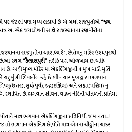
ુમિ પર જેટલાં પણ યુધ્ધ લડાયાં છે એ બધાં રાજપુતોએ
“જય
ે. માત્ર આ એક જયઘોષની સાથે રાજસ્થાનના રણવીરોના
નના રાજપુતોના આરાધ્ય દેવ છે.તેમનું મંદિર ઉદયપુરથી
 છે.આ સ્થળ
“કૈલાસપુરી”
તરીકે પણ ઓળખાય છે. અહિં
ે. અહીં મુખ્ય મંદિર મા એકલિંગજીની 4 મુખ વાડી મુર્તિ
ે ચતુર્મુખી શિવલીંગ કહે છે શીવ ચાર મુખ દ્વારા ભગવાન
ણુ(ઉત્તર), સુર્ય(પુર્વ), રુદ્ર(દક્ષિણ) અને બ્રહ્મા(પશ્ચિમ) નુ
ીંગ સ્થાપિત છે. ભગવાન શીવના વાહન નંદિની પીતળની પ્રતિમા
ોતાને માત્ર ભગવાન એકલિંગજીના પ્રતિનિધી જ માનતા…!
જ તો ભગવાન એકલિંગ છે,પોતે માત્ર એમના ચીઠ્ઠીના ચાકર