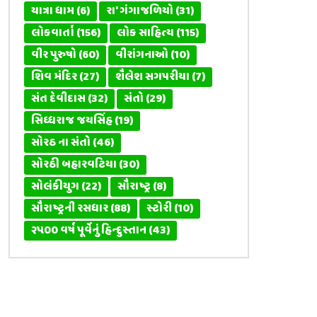
યાત્રા ધામ
(6)
રા' ગંગાજળિયો
(31)
લોકવાર્તા
(156)
લોક સાહિત્ય
(115)
વીર પુરુષો
(60)
વીરાંગનાઓ
(10)
શિવ મંદિર
(27)
શૈલેશ સગપરીયા
(7)
સંત દેવીદાસ
(32)
સંતો
(29)
સિધ્ધરાજ જયસિંહ
(19)
સોરઠ ના સંતો
(46)
સોરઠી બહારવટિયા
(30)
સોલંકીયુગ
(22)
સૌરાષ્ટ્ર
(8)
સૌરાષ્ટ્રની રસધાર
(88)
સ્ટોરી
(10)
૨૫૦૦ વર્ષ પૂર્વેનું હિન્દુસ્તાન
(43)