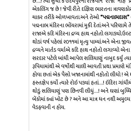
છે….! ત્યાં સુધી કે ઉદયપુરના રાજવીને “રાજા” નહિ
એકલિંગ જ છે ! જેવી રીતે દક્ષિણ ભારતના ત્રાવણકોર
ચાકર તરીકે ઓળખાવતા.અને તેઓ
“પદ્મનાભદાસ”
પદ્મનાભ મંદિરના ભોંયરામાં મુકી દેતાં.અને પરિણામે
રાજાએ કદિ મંદિરના દ્રવ્ય હાથ નહોતો લગાડ્યો.ઉલ્ટાન
થોડાં વર્ષ પહેલાં ૨૦૧૧માં મૃત્યુ પામ્યાં.અને એના
દ્રવ્યને માર્તંડ વર્માએ કદિ હાથ નહોતો લગાવ્યો એ
સરદાર પટેલે બાંધી આપેલ સલિયાણું નાબુદ કર્યું ત્
રૂપિયામાંથી એ વર્ષોથી ચાલી આવતી પ્રથા પ્રમાણે મં
હોવા છતાં એક પૈસો ખજાનામાંથી નહોતો લીધો ! એ માર્
હસ્તક્ષેપ કર્યો ત્યારે રોઇ પડ્યાં હતાં….! ઇંદિર
થોડું સલિયાણું પણ છિનવી લીધું….! અને ઘણાં બુધ્
બેંકોમાં ક્યાં ખોટ છે ? અને આ માત્ર ધન નથી અમુલ
વેડફવાની ન હોય.