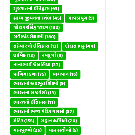
ગુજરાતનો ઇતિહાસ
(93)
ગ્રામ્ય જીવનના સ્તંભ
(45)
ચાવડાયુગ
(9)
જોરાવરસિંહ જાદવ
(132)
ઝવેરચંદ મેઘાણી
(180)
તહેવાર નો ઇતિહાસ
(13)
દોલત ભટ્ટ
(44)
ધાર્મિક
(13)
નવદુર્ગા
(9)
નાનાભાઈ જેબલિયા
(37)
પાળિયા કથા
(75)
ભગવાન
(16)
ભારતનાં અદભૂત શિલ્પો
(9)
ભારતના રાજવંશો
(13)
ભારતનો ઈતિહાસ
(11)
ભારતનો ભવ્ય મંદિર વારસો
(37)
મંદિર
(155)
મહાન ઋષિઓ
(20)
મહાપુરુષો
(26)
મહા સતીઓ
(5)