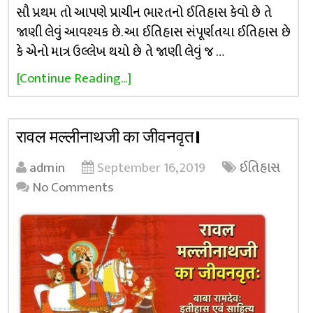
સૌ પ્રથમ તો આપણે પ્રાચીન ભારતનો ઈતિહાસ કેવો છે તે
જાણી લેવું આવશ્યક છે. આ ઈતિહાસ સંપૂર્ણતયા ઈતિહાસ છે
કે એનો માત્ર ઉલ્લેખ થયો છે તે જાણી લેવું જ …
[Continue Reading...]
रावल मल्लीनाथजी का जीवनवृत।
admin
September 16, 2019
ઈતિહાસ
No Comments