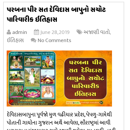
પરબના પીર સત દેવિદાસ બાપુનો સચોટ
પારિવારીક ઇતિહાસ
admin
June 28, 2019
અજાણી વાતો
,
ઈતિહાસ
No Comments
દેવિદાસબાપુના પૂર્વજો મુળ વઢીયાર પ્રદેશ, પેપળુ-ગામેથી
પોતાની ગાયોના ગુજરાન અર્થે આવેલા, સૌરાષ્ટ્રમાં આવી