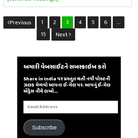
Posts
1
2
3
4
5
6
…
Previous
pagination
15
Next
અમારી વેબસાઈટને સબસ્ક્રાઇબ કરો
Share in India પર પ્રસ્તુત થતી નવી પોસ્ટની
ઝલક મેળવો આપના ઈ-મેલ પર. આપનું ઈ-મેલ
એડ્રેસ નીચે લખો...
Email
Address
Subscribe