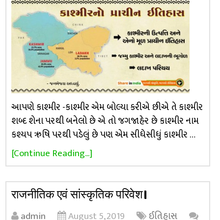
આપણે કાશ્મીર -કાશ્મીર એમ બોલ્યા કરીએ છીએ તે કાશ્મીર
શબ્દ શેના પરથી બનેલો છે એ તો જગજાહેર છે કાશ્મીર નામ
કશ્યપ ઋષિ પરથી પડેલું છે પણ એમ સીધેસીધું કાશ્મીર …
[Continue Reading...]
राजनीतिक एवं सांस्कृतिक परिवेश।
admin
August 5, 2019
ઈતિહાસ