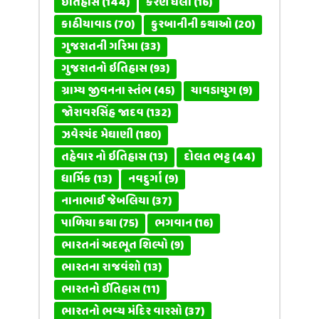
ઈતિહાસ
(144)
કરણ ઘેલો
(16)
કાઠીયાવાડ
(70)
કુરબાનીની કથાઓ
(20)
ગુજરાતની ગરિમા
(33)
ગુજરાતનો ઇતિહાસ
(93)
ગ્રામ્ય જીવનના સ્તંભ
(45)
ચાવડાયુગ
(9)
જોરાવરસિંહ જાદવ
(132)
ઝવેરચંદ મેઘાણી
(180)
તહેવાર નો ઇતિહાસ
(13)
દોલત ભટ્ટ
(44)
ધાર્મિક
(13)
નવદુર્ગા
(9)
નાનાભાઈ જેબલિયા
(37)
પાળિયા કથા
(75)
ભગવાન
(16)
ભારતનાં અદભૂત શિલ્પો
(9)
ભારતના રાજવંશો
(13)
ભારતનો ઈતિહાસ
(11)
ભારતનો ભવ્ય મંદિર વારસો
(37)