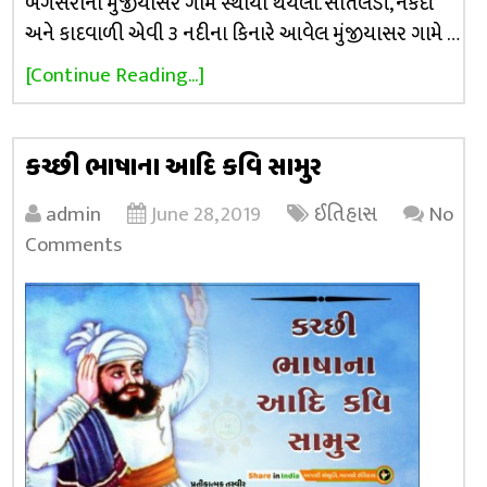
બગસરાના મુંજીયાસર ગામે સ્થાયી થયેલા. સાતલડી, નકદી
અને કાદવાળી એવી ૩ નદીના કિનારે આવેલ મુંજીયાસર ગામે …
[Continue Reading...]
કચ્છી ભાષાના આદિ કવિ સામુર
admin
June 28, 2019
ઈતિહાસ
No
Comments