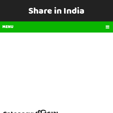
Share in India
MENU