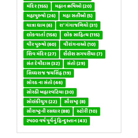
મંદિર
(155)
મહાન ઋષિઓ
(20)
મહાપુરુષો
(26)
મહા સતીઓ
(5)
યાત્રા ધામ
(6)
રા' ગંગાજળિયો
(31)
લોકવાર્તા
(156)
લોક સાહિત્ય
(115)
વીર પુરુષો
(60)
વીરાંગનાઓ
(10)
શિવ મંદિર
(27)
શૈલેશ સગપરીયા
(7)
સંત દેવીદાસ
(32)
સંતો
(29)
સિધ્ધરાજ જયસિંહ
(19)
સોરઠ ના સંતો
(46)
સોરઠી બહારવટિયા
(30)
સોલંકીયુગ
(22)
સૌરાષ્ટ્ર
(8)
સૌરાષ્ટ્રની રસધાર
(88)
સ્ટોરી
(10)
૨૫૦૦ વર્ષ પૂર્વેનું હિન્દુસ્તાન
(43)