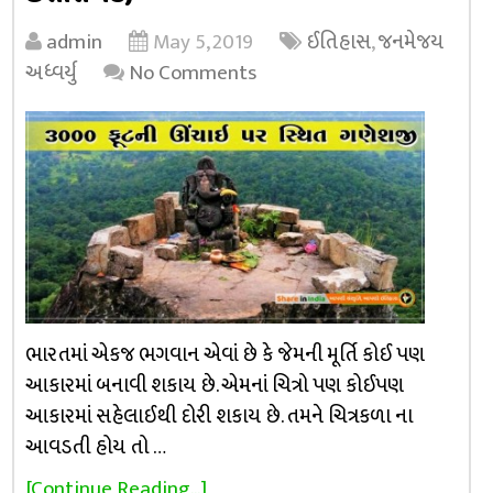
admin
May 5, 2019
ઈતિહાસ
,
જનમેજય
અધ્વર્યુ
No Comments
ભારતમાં એકજ ભગવાન એવાં છે કે જેમની મૂર્તિ કોઈ પણ
આકારમાં બનાવી શકાય છે. એમનાં ચિત્રો પણ કોઈપણ
આકારમાં સહેલાઈથી દોરી શકાય છે. તમને ચિત્રકળા ના
આવડતી હોય તો …
[Continue Reading...]