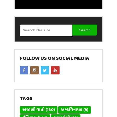
Search
FOLLOW US ON SOCIAL MEDIA
TAGS
અજાણી વાતો
(130)
અષ્ટવિનાયક
(9)