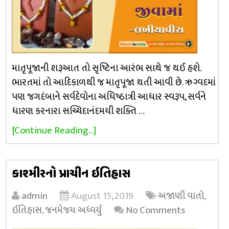
માતૃપૂજાની શરૂઆત તો સૃષ્ટિના આરંભ સાથે જ થઈ હશે.
ભારતમાં તો આદિકાળથી જ માતૃપૂજા થતી આવી છે. ઋગ્વદમાં
પણ જગદંબાને સર્વદેવોના અધિષ્ઠાત્રી આધાર સ્વરૂપ, સર્વને
ધારણ કરનારા સચ્ચિદાનંદમયી શક્તિ …
[Continue Reading...]
કાશ્મીરનો પ્રાચીન ઇતિહાસ
admin
August 15, 2019
અજાણી વાતો
,
ઈતિહાસ
,
જનમેજય અધ્વર્યુ
No Comments