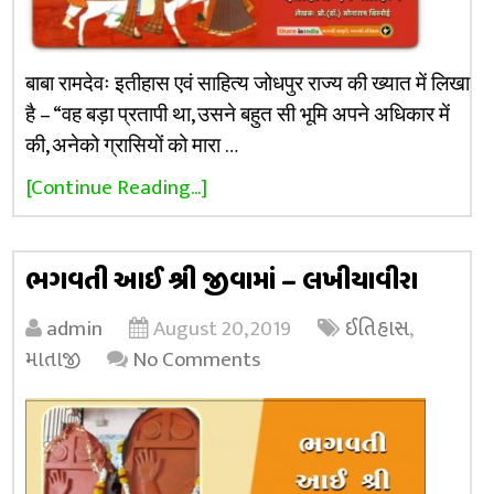
बाबा रामदेवः इतीहास एवं साहित्य जोधपुर राज्य की ख्यात में लिखा
है – “वह बड़ा प्रतापी था, उसने बहुत सी भूमि अपने अधिकार में
की, अनेको ग्रासियों को मारा …
[Continue Reading...]
ભગવતી આઈ શ્રી જીવામાં – લખીયાવીરા
admin
August 20, 2019
ઈતિહાસ
,
માતાજી
No Comments