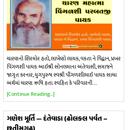
ચારણનો શિરમોર હતો, લાખેણો લાયક, વકતા ને વિદ્વાન, પ્રખર
પિંગળશી પાયક. આઈશ્રી સોનલમાના અંતેવાસી, સમાજને
જાગૃત કરનાર, યુગપુરુષ સ્વશ્રી પીંગળશીભાઈ પાયક સાચા
અર્થમાં ચારણ ઋષિ હતા. સ્વહિત કે પરિવારની …
[Continue Reading...]
ગણેશ મૂર્તિ — દંતેવાડા (ઢોલકલ પર્વત –
છતીસગઢ)