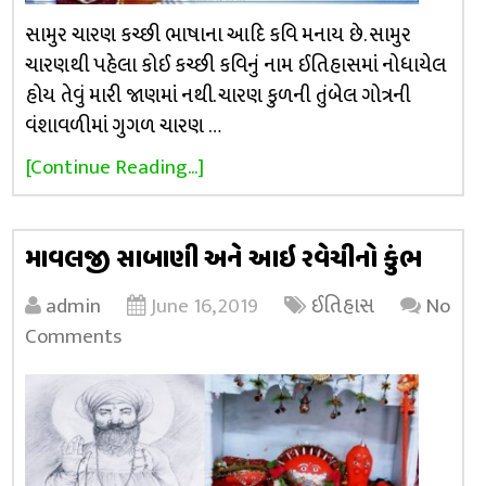
સામુર ચારણ કચ્છી ભાષાના આદિ કવિ મનાય છે. સામુર
ચારણથી પહેલા કોઈ કચ્છી કવિનું નામ ઈતિહાસમાં નોધાયેલ
હોય તેવું મારી જાણમાં નથી. ચારણ કુળની તુંબેલ ગોત્રની
વંશાવળીમાં ગુગળ ચારણ …
[Continue Reading...]
માવલજી સાબાણી અને આઇ રવેચીનો કુંભ
admin
June 16, 2019
ઈતિહાસ
No
Comments