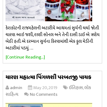
કેરાકોટની રાજમહેલની અટારીયે આથમતાં સુર્યની ચર્ચા જોતી
ચારણ આઇ જશી, રાણી સોનલ અને તેની દાસી ડાઈ એ ત્રણેય
બેઠી હતી. એ દરમ્યાન સુર્યના કિરણમાંથી એક ફુલ મેડીની
અટારીમાં પડયું. …
[Continue Reading...]
ચારણ મહાત્મા પિંગળશી પરબતજી પાયક
admin
May 20, 2019
ઈતિહાસ
,
લોક
સાહિત્ય
No Comments