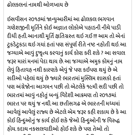
ઢોલકલનાં નામથી ઓળખાય છે
ઇસવીસન ૨૦૧૭માં જાન્યુઆરીમાં આ ઢોલકલ ભગવાન
ગણેશજીની મૂર્તિને કોઈ અજ્ઞાત લોકોએ પહાડની નીચે પાડી
દીધી હતી. આનાથી મૂર્તિ ક્ષતિગ્રસ્ત થઇ ગઈ !!! આમ તો એનાં
ટુકડેટુકડા થઇ ગયાં હતાં પણ સંપૂર્ણ રીતે નષ્ટ નહોતી થઇ. આ
જગ્યાએ આવું દુષ્કૃત્ય કરવાનું કાર્ય કોણ કરી શકે ? આ સવાલ
જરૂર મારાં મનમાં પેદા થાય છે. આ જગ્યાએ અમુક કોમનું નામ
લેવું હિતાવહ નથી કારણકે એવું જે પણ કઈપણ થયું છે એ
સદીઓ પહેલાં થયું છે જ્યારે ભારતમાં મુસ્લિમ શાસકો હતાં
પણ અંગ્રેજોના આગમન પછી તો એટલેકે ૧૯મી સદી પછી તો
ભારતમાં આવું નહોતું બન્યું. વિદેશી આક્રમણ તો ૨૦૧૭માં
ભારત પર થયું જ નથી. આ છતીસગઢ એ ભારતની મધ્યમાં
આવેલું આવેલું રાજ્ય છે એટલે એમ જરૂર કહી શકાય છે કે આ
કોઈ હિન્દુઓનું જ કાર્ય હોઈ શકે જેઓ હિન્દુઓની જ વિરુદ્ધ
હોય. કદાચ નકસલવાદીઓ હોઈ શકે છે પણ તેઓ તો