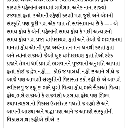
કારણકે પહેલાંનાં સમયમાં ગામેગામ અનેક નાનાં રાજ્યો-
રજવાડાં હતાં !!! એમની રહેણી કરણી પણ જુદી અને એમની
સંસ્કૃતિ પણ જુદી પણ એક વાત તો સર્વસામાન્ય છે કે —– એ
સમય હોય કે એની પહેલાંનો સમય હોય કે પછી અત્યારનો
સમય હોય પણ પ્રજા ધર્મપરાયણ હતી અને તેઓ જે ભગવાનમાં
માનતાં હોય એમની પૂજા અર્ચના તન-મન-ધનથી કરતાં હતાં
અને ત્યાંનાં રાજાઓ જેઓ ખુદ ધર્મપરાયણ હતાં. તેઓ દરેક
પ્રજાને તેમનાં ધર્મ પ્રમાણે ભગવાનને પૂજવાની અનુમતિ આપતાં
હતાં.. કોઈ જ દ્વેષ નહી…… કોઈ જ પાબંધી નહીં !!! આને લીધે જ
આજે પણ આપણી સંસ્કૃતિની વિરાસત ટકી રહી છે એ આપણે
સ્વીકારવું જ રહ્યું !!! ભલે યુગો વિત્યા હોય, ભલે સૈકાઓ વિત્યા
હોય, ભલે રાજાઓ કે રાજવંશો બદલાયા હોય પણ શિલ્પ
સ્થાપત્યકલાનો વિકાસ ઉતરોત્તર વધતો જ રહ્યો છે અને
આપની આસ્થા અને શ્રદ્ધા પણ. આને જ આપણે સંસ્કૃતીની
વિકાસગાથા કહીએ છીએ !!!