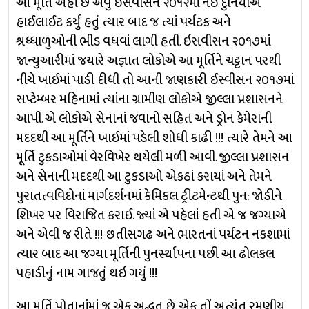
આ મૂર્તિ અહીં છે એવું ઇસવીસન ૨૦૧૨માં નઈ દુનિયાએ
હાઈલાઈટ કર્યું હતું ત્યાર બાદ જ ત્યાં પર્યટક અને
શ્રધ્ધાળુઓની ભીડ વધવાં લાગી હતી. ઇસવીસન ૨૦૧૭માં
જાન્યુઆરીમાં જયારે અજ્ઞાત લોકોએ આ મૂર્તિને ચટ્ટાન પરથી
નીચે ખાઈમાં પાડી દીધી તો આની જાણકારી ઈસ્વીસન ૨૦૧૭માં
સપ્ટેમ્બર મહિનામાં ત્યાંના ગ્રામીણ લોકોએ જીલ્લા પ્રશાસનને
આપી. એ લોકોએ સેનાનાં જવાનો સહિત અને ડ્રોન કેમેરાની
મદદથી આ મૂર્તિને ખાઈમાં પડેલી શોધી કાઢી !!! ત્યારે તેમને આ
મૂર્તિ ટુકડાઓમાં વેરવિખેર થયેલી મળી આવી. જીલ્લા પ્રશાસન
અને સેનાની મદદથી આ ટુકડાઓ એકઠાં કરાયાં અને તેમને
પુરાતત્વવિદોનાં માર્ગદર્શનમાં કેમિકલ ટ્રીટમેન્ટથી પુન: જોડીને
શિખર પર વિરાજિત કરાઈ. જ્યાં એ પહેલાં હતી એ જ જગ્યાએ
અને એવી જ રીતે !!! છતીસગઢ અને ભારતનાં પર્યટન નકશામાં
ત્યાર બાદ આ જગ્યા મૂર્તિની પુનર્સ્થાપના પછી આ ઢોલકલ
પહાડીનું નામ ગાજતું થઇ ગયું !!!
આ મૂર્તિ પોતાનાંમાં જ એક અદ્ભુત છે. એક તોં અત્યંત રમણીય