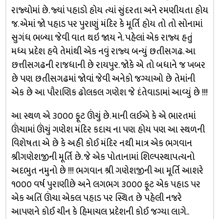
રાજ્યોમાં છે. જ્યાં પહાડો હોય ત્યાં સુંદરતા અને રમણીયતા હોય
જ. એમાં જો પહાડ પર પુરાણું મંદિર કે મૂર્તિ હોય તો તો સોનામાં
સુગંધ ભળ્યા જેવી વાત થઇ જાય ને. પહેલાં એક રાજ્ય હતું
મધ્ય પ્રદેશ હવે તેમાંથી એક નવું રાજ્ય બન્યું છતીસગઢ. આ
છત્તીસગઢની રાજધાની છે રાયપુર. જોકે એ તો બધાને જ ખબર
છે પણ છતીસગઢમાં જોવાં જેવી અનેકો જગ્યાઓ છે તેમાંની
એક છે આ પૌરાણિક ઢોલકલ ગણેશ જે દંતેવાડામાં આવ્યું છે !!!
આ સ્થળ એ ૩૦૦૦ ફૂટ ઊંચું છે. માની લઈએ કે એ ભારતમાં
ઊંચામાં ઊંચું ગણેશ મંદિર કદાચ ના પણ હોય પણ આ સ્થળની
વિશેષતા એ છે કે અહી કોઈ મંદિર નથી માત્ર એક ભગવાન
શ્રીગણેશજીની મૂર્તિ છે. જે એક પોતાનામાં શિલ્પસ્થાપત્યનો
અદભુત નમુનો છે !!! ભગવાન શ્રી ગણેશજીની આ મૂર્તિ આશરે
૧૦૦૦ વર્ષ પુરાણીછે અને લગભગ ૩૦૦૦ ફૂટ એક પહાડ પર
એક અતિં ઊંચા એકલ પહાડ પર સ્થિત છે પહેલી નજરે
આપણને કોઈ ચીન કે હિમાચલ પ્રદેશની કોઈ જગ્યા લાગે..