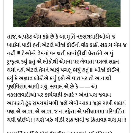
તાજાં અપડેટ એમ કહે છે કે આ મૂર્તિ નક્સલવાદીઓએ જ
ખાઈમાં પાડી હતી એટલે બીજાં કોઈનો વાંક કાઢી શકાય એમ જ
નથી !!! તેઓએ તેમનાં પર થતી કાર્વાહીથી પ્રેરાઈને આવું
દુષ્કૃત્ય કર્યું હતું. એ લોકોથી એમના પર લેવાતા પગલાં સહન
થયાં નહીં એટલે તેમને આવું પગલું ભર્યું હતું !!! બીજાં કોઈએ
કર્યું કે અજ્ઞાત લોકોએ કર્યું હશે એ વાત પર તો આનાથી
પૂર્ણવિરામ આવી ગયું.. સવાલ એ છે કે —— આ
નકસલવાદીઓ પર કાર્યવાહી ક્યારે ? એનો પણ જવાબ
આપણને ટૂંક સમયમાં મળી જશે એવી આશા જરૂર રાખી શકાય
પણ એ આશા એ આશા જ ના રહેતા એ પરીણામમાં પરિવર્તિત
થવી જોઈએ !!! થશે ખરું થીડી રાહ જોવી જ હિતાવહ ગણાય !!!