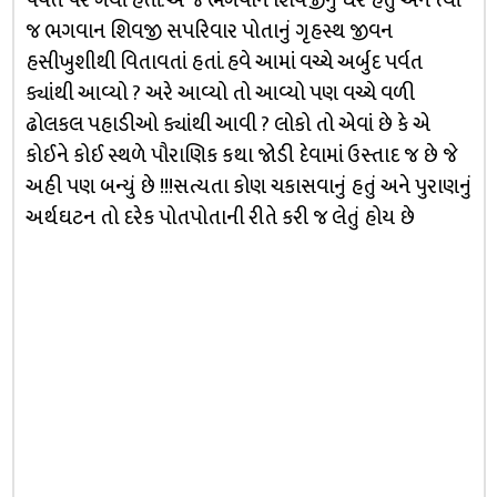
પર્વત પર ગયાં હતાં. એ જ ભગવાન શિવજીનું ઘર હતું અને ત્યાં
જ ભગવાન શિવજી સપરિવાર પોતાનું ગૃહસ્થ જીવન
હસીખુશીથી વિતાવતાં હતાં. હવે આમાં વચ્ચે અર્બુદ પર્વત
ક્યાંથી આવ્યો ? અરે આવ્યો તો આવ્યો પણ વચ્ચે વળી
ઢોલકલ પહાડીઓ ક્યાંથી આવી ? લોકો તો એવાં છે કે એ
કોઈને કોઈ સ્થળે પૌરાણિક કથા જોડી દેવામાં ઉસ્તાદ જ છે જે
અહી પણ બન્યું છે !!!સત્યતા કોણ ચકાસવાનું હતું અને પુરાણનું
અર્થઘટન તો દરેક પોતપોતાની રીતે કરી જ લેતું હોય છે