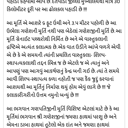
પહાડી કહેવામાં આવે છે. દંતેવાડા જીલ્લા મુખ્યાલયથી માત્ર ૩૦
કિલોમીટર દૂરી પર આ ઢોલકલ પહાડી છે !!!
આ મૂર્તિ એ આશરે ૬ ફૂટ ઉંચી અને ૩.૫ મીટર પહોળી છે આ
ઉભેલા ગણેશની મૂર્તિ નથી પણ બેઠેલાં ગણેશજીની મૂર્તિ છે. આ
મૂર્તિ ગ્રેનાઈટ પથ્થરોથી નિર્મિત છે અને એ વાસ્તુકલાની
દ્રષ્ટિએ અત્યંત કલાત્મક છે. એક વાત ઉડીને આંખે વળગે એવી
એ છે કે એ સમયની ત્યાંની પ્રચલિત વાસ્તુકલા- શિલ્પ-
સ્થાપત્યકલાથી તદ્દન ભિન્ન જ છે એટલે જ એ ત્યાનું અને
આપણું પણ આગવું આકર્ષણનું કેન્દ્ર બની ગઈ છે. ત્યાં તે સમયે
આવી શિલ્પ-સ્થાપત્ય કળા નહોતી જ પણ કૈંક જુદું કરવાનાં
આશયથી આ મૂર્તિનું નિર્માણ થયું હોય એવું લાગે છે !!! જે
કલાકારીગરીનો ઉત્તમ નમુનો બન્યું છે !!!
આ ભગવાન ગણપતિજીની મૂર્તિ વિશિષ્ટ એટલાં માટે છે કે આ
મૂર્તિમાં ભગવાન શ્રી ગણેશજીનાં જમણા હાથમાં પરશુ છે અને
એમના ડાબા હાથમાં તૂટેલો એક દાંત અને જમણા હાથમાં