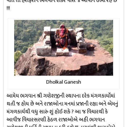
વાત તો હરીફરીને ભગવાન શંકર પાસે જ આવીને ઉભી રહે છે
!!!
Dholkal Ganesh
આમેય ભગવાન શ્રી ગણેશજીની સ્થાપના દરેક મંગળકાર્યોમાં
થતી જ હોય છે અને રાજાઓના મનમાં પ્રજાની રક્ષા અને એમનું
મંગળકાર્યથી વધુ સારું શું હોઈ શકે ? આ જ વિચારથી કે
આવીજ વિચારસરણી હેઠળ રાજાઓએ અહી ભગવાન