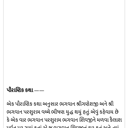
પૌરાણિક કથા
——
એક પૌરાણિક કથા અનુસાર ભગવાન શ્રીગણેશજી અને શ્રી
ભગવાન પરશુરામ વચ્ચે ભીષણ યુદ્ધ થયું હતું. એવું કહેવાય છે
કે એક વાર ભગવાન પરશુરામ ભગવાન શિવજીને મળવા કૈલાશ