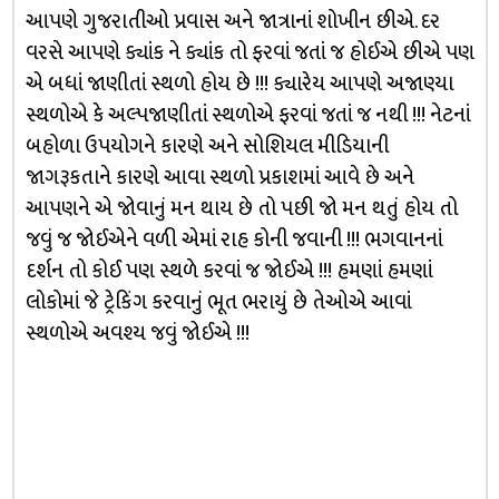
આપણે ગુજરાતીઓ પ્રવાસ અને જાત્રાનાં શોખીન છીએ. દર
વરસે આપણે ક્યાંક ને ક્યાંક તો ફરવાં જતાં જ હોઈએ છીએ પણ
એ બધાં જાણીતાં સ્થળો હોય છે !!! ક્યારેય આપણે અજાણ્યા
સ્થળોએ કે અલ્પજાણીતાં સ્થળોએ ફરવાં જતાં જ નથી !!! નેટનાં
બહોળા ઉપયોગને કારણે અને સોશિયલ મીડિયાની
જાગરૂકતાને કારણે આવા સ્થળો પ્રકાશમાં આવે છે અને
આપણને એ જોવાનું મન થાય છે તો પછી જો મન થતું હોય તો
જવું જ જોઈએને વળી એમાં રાહ કોની જવાની !!! ભગવાનનાં
દર્શન તો કોઈ પણ સ્થળે કરવાં જ જોઈએ !!! હમણાં હમણાં
લોકોમાં જે ટ્રેકિંગ કરવાનું ભૂત ભરાયું છે તેઓએ આવાં
સ્થળોએ અવશ્ય જવું જોઈએ !!!