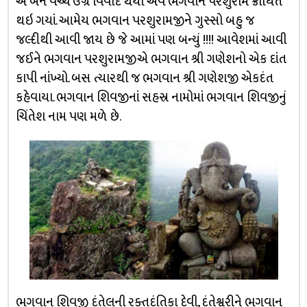
એ બંને વચ્ચે ઉગ્ર વિવાદ થયો એવં ભગવાન પરશુરામ ક્રોધિત
થઇ ગયાં. આમેય ભગવાન પરશુરામજીને ગુસ્સો બહુ જ
જલ્દીથી આવી જાય છે જે આમાં પણ બન્યું !!!! આવેશમાં આવી
જઈને ભગવાન પરશુરામજીએ ભગવાન શ્રી ગણેશનો એક દાંત
કાપી નાંખ્યો. બસ ત્યારથી જ ભગવાન શ્રી ગણેશજી એકદંત
કહેવાયા. ભગવાન શિવજીનાં સહસ્ર નામોમાં ભગવાન શિવજીનું
ચિંતેશ નામ પણ મળે છે.
ભગવાન શિવજી દંતેલની રક્તદંતિકા દેવી, દંતેશ્વરીને ભગવાન