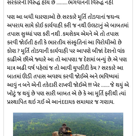
સરકારની વિરુદ્ધ હોય છે ……… ભગવાનની વિરુદ્ધ નહીં
પણ આ બધી ધારણાઓ છે. સરકારે મૂર્તિ તોડવાનાં જઘન્ય
અપરાધ સામે કોઈ કાર્યવાહી કરી જ નથી ઉલટાનું એ બાબતમાં
તપાસ સુધ્ધાં પણ કરી નથી . કમસેકમ એમને એ તો તપાસ
કરવી જોઈતી હતી કે ભારતીય સંસ્કૃતિનાં આ વિરોધીઓ છે
કોણ ? મૂર્તિ તોડવાની કાર્યવાહી પર આપણે બીજાં દેશનો વાંક
કાઢીએ છીએ જ્યારે આ તો આપણા જ દેશમાં બન્યું છે. એ પણ
માત્ર અઢી વર્ષ પહેલાં જ તો આવી ચુપકીદી કેમ ? સરકારે આ
બાતમાં ઊંડી તપાસ અવશ્ય કરવી જોઈએ અને ભવિષ્યમાં
આવું ન બને એની તકેદારી રાખવી જોઈએ !!! ખેર ……. જે થયું એ
ખોટું જ થયું છે પણ સારી બાબત એ છે કે આ મૂર્તિ ફરીથી ત્યાં
પ્રસ્થાપિત થઇ ગઈ એ આનંદદાયક સમાચાર જ ગણાય.