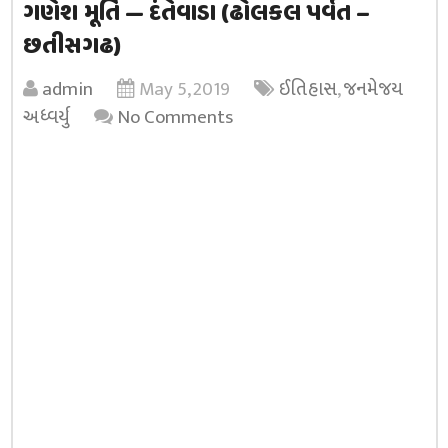
ગણેશ મૂર્તિ — દંતેવાડા (ઢોલકલ પર્વત –
છતીસગઢ)
admin
May 5, 2019
ઈતિહાસ
,
જનમેજય
અધ્વર્યુ
No Comments