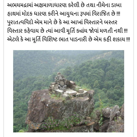
અભયમદ્રામાં અક્ષમાળાધારણ કરેલી છે તથા નીચેના ડાબા
હાથમાં મોદક ધારણ કરીને આયુધના રૂપમાં વિરાજિત છે !!!
પુરાતત્વવિદો એમ માને છે કે આ આખાં વિસ્તારને બસ્તર
વિસ્તાર કહેવાય છે ત્યાં આવી મૂર્તિ ક્યાંય જોવાં મળતી નથી !!!
એટલે કે આ મૂર્તિ વિશિષ્ટ ભાત પાડનારી છે એમ કહી શકાય !!!