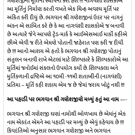
ગણેશજીની મૂર્તિની સ્થાપના કરી હશે !!! નાગવંશી શાસકોએ
આ મૂર્તિનું નિર્માણ કરતી વખતે એક ચિન્હ અવશ્ય મૂર્તિ પર
અંકિત કરી દીધું છે.. ભગવાન શ્રી ગણેશજીનાં ઉદર પર નાગનું
અંકન એ સાબિત કરે છે કે આ નાગવંશી શાસકોએ જ બનાવી
છે અત્યારે જેને આપણે ટ્રેડ-માર્ક કે આઈએસઆઈ માર્કો કહીએ
છીએ એવી જ રીતે એમણે પોતાની જાહેરાત પણ કરી જ દીધી
છે !!! આનો આશય એ હતો કે ભગવાન શ્રી ગણેશજી પોતાનું
સંતુલન બનાવી રાખે એટલાં માટે શિલ્પકારે કે શિલ્પકારોએ આ
મૂર્તિમાં જનોઈમાં સંકલનો ઉપયોગ કર્યો છે. શિલ્પકલા અને
મુર્તિકળાની દ્રષ્ટિએ આ ૧૦મી -૧૧મી શતાબ્દીની (નાગવંશી)
પ્રતિમા – મૂર્તિ કહી શકાય એમ જ છે જેમાં જરાય ખોટું નથી !!!
આ પહાડી પર ભગવાન શ્રી ગણેશજીણે મળ્યું હતું આ નામ
—-
ભગવાન શ્રી ગણેશજી ઘણાં નામોથી ઓળખાય છે એમાંનું એક
નામ એકદંત એમને આ પહાડી પર મળ્યું છે એવું કહેવાય છે !!!
કિવદંતિઓ અનુસાર ભગવાન ગણેશજી અને ભગવાન