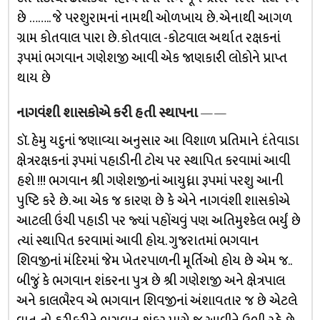
છે …….. જે પરશુરામનાં નામથી ઓળખાય છે. એનાથી આગળ
ગ્રામ કોતવાલ પારા છે. કોતવાલ -કોટવાલ અર્થાત રક્ષકનાં
રૂપમાં ભગવાન ગણેશજી આવી એક જાણકારી લોકોને પ્રાપ્ત
થાય છે
નાગવંશી શાસકોએ કરી હતી સ્થાપના
——
ડૉ. હેમુ યદુનાં જણાવ્યા અનુસાર આ વિશાળ પ્રતિમાને દંતેવાડા
ક્ષેત્રરક્ષકનાં રૂપમાં પહાડીની ટોચ પર સ્થાપિત કરવામાં આવી
હશે !!! ભગવાન શ્રી ગણેશજીનાં આયુધ્ના રૂપમાં પરશુ આની
પુષ્ટિ કરે છે. આ એક જ કારણ છે કે એને નાગવંશી શાસકોએ
આટલી ઉંચી પહાડી પર જ્યાં પહોંચવું પણ અતિમુશ્કેલ ભર્યું છે
ત્યાં સ્થાપિત કરવામાં આવી હોય. ગુજરાતમાં ભગવાન
શિવજીનાં મંદિરમાં જેમ ખેતરપાળની મૂર્તિઓ હોય છે એમ જ..
બીજું કે ભગવાન શંકરના પુત્ર છે શ્રી ગણેશજી અને ક્ષેત્રપાલ
અને કાલભૈરવ એ ભગવાન શિવજીનાં અંશાવતાર જ છે એટલે