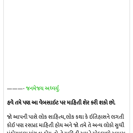
———-
જનમેજય અધ્વર્યુ.
હવે તમે પણ આ વેબસાઇટ પર માહિતી શેર કરી શકો છો.
જો આપની પાસે લોક સાહિત્ય, લોક કથા કે ઇતિહાસને લગતી
કોઈ પણ રસપ્રદ માહિતી હોય અને જો તમે તે અન્ય લોકો સુધી