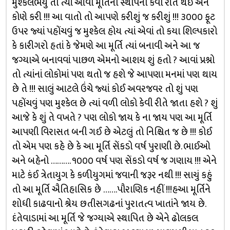
મુશ્કેલભર્યું તો ત્યાં આવી મૂર્તિની સ્થાપના કેવી રીતે થઇ અને
કોણે કરી !!! આ વાતો તો આપણે કરીશું જ કરીશું !!! ૩૦૦૦ ફૂટ
ઉપર જ્યાં પહોંચવું જ મુશ્કેલ હોય ત્યાં એવાં તો કયા શિલ્પકારો
કે કારીગરો હતાં કે જેમણે આ મૂર્તિ ત્યાં બનાવી અને આ જ
જગ્યાએ બનાવવાં પાછળ એમનો આશય શું હતો ? આવાં પ્રશ્નો
તો ત્યાંનાં લોકોમાં પણ થતો જ હશે જે આપણા મનમાં પણ થાય
છે તે !!! સાલું આટલે ઉંચે જ્યાં કોઈ અવરજવર તો શું પણ
પહોંચવું પણ મુશ્કેલ છે ત્યાં વળી લોકો કેવી રીતે જાતા હશે ? શું
આજે કે શું તે વખતે ? પણ લોકો જાય કે ના જાય પણ આ મૂર્તિ
આપણી વિરાસત બની ગઈ છે એટલું તો નિશ્ચિત જ છે !!! કોઈ
તો એમ પણ કહે છે કે આ મૂર્તિ સેંકડો વર્ષ પુરાણી છે. ભાઈઓ
અને બહેનો ………. ૧૦૦૦ વર્ષ પણ સેંકડો વર્ષ જ ગણાય !!! એને
માટે કંઈ ત્રેતાયુગ કે કળીયુગમાં જવાની જરૂર નથી !!! સાચું કહું
તો આ મૂર્તિ ઐતિહાસિક છે …….પૌરાણિક નહીં !!!હઆ મૂર્તિને
શોધી કાઢવાનો શ્રેય છતીસગઢનાં પુરાતત્વ ખાતાંને જાય છે.
દંતેવાડામાં આ મૂર્તિ જે જગ્યાએ સ્થાપિત છે એને ઢોલકલ