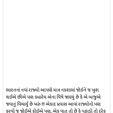
ભારતનાં નવાં રાજ્યો આપણે માત્ર નકશામાં જોઇને જ ખુશ
થઈએ છીએ પણ ક્યારેય એના વિષે જાણ્યું છે કે એ બાજુએ
જવાનું વિચાર્યું છે ખરું !!! એકાદ પ્રવાસ આવાં રાજ્યોનો પણ
કરવો જ જોઈએ કોઈએ પણ.. એક વાત તો છે કે પહાડો તો દરેક