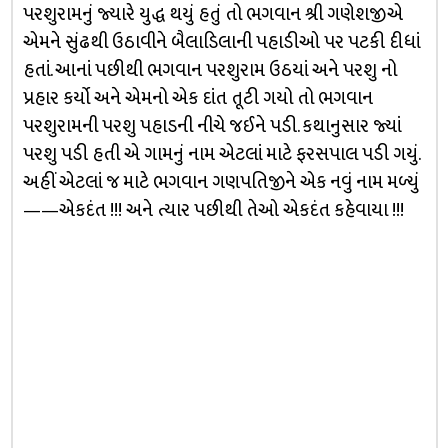
પરશુરામનું જ્યારે યુદ્ધ થયું હતું તો ભગવાન શ્રી ગણેશજીએ
એમને સુંઢથી ઉઠાવીને બૈલાડિલાની પહાડીઓ પર પટકી દીધાં
હતાં. આનાં પછીથી ભગવાન પરશુરામ ઉઠયાં અને પરશુ નો
પ્રહાર કર્યો અને એમનો એક દાંત તૂટી ગયો તો ભગવાન
પરશુરામની પરશુ પહાડની નીચે જઈને પડી. કથાનુસાર જ્યાં
પરશુ પડી હતી એ ગામનું નામ એટલાં માટે ફરસપાલ પડી ગયું.
અહીં એટલાં જ માટે ભગવાન ગણપતિજીને એક નવું નામ મળ્યું
——એકદંત !!! અને ત્યાર પછીથી તેઓ એકદંત કહેવાયા !!!