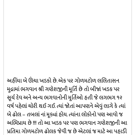
અહીંયા બે ઊંચા ખડકો છે. એક પર ગોળમટોળ લલિતાસન
મુદ્રામાં ભગવાન શ્રી ગણેશજીની મૂર્તિ છે તો બીજાં ખડક પર
સૂર્ય દેવ અને અન્ય ભગવાનોની મૂર્તિઓ હતી જે લગભગ ૧૨
વર્ષ પહેલાં ચોરી થઈ ગઈ. ત્યાં જોતાં આપણને એવું લાગે કે ત્યાં
બે ઢોલ – તબલાં નાં મૂક્યાં હોય. ત્યાંના લોકોનો પણ આવો જ
અભિપ્રાય છે !!! તો આ ખડક પર પણ ભગવાન ગણેશજીની આ
પ્રતિમા ગોળમટોળ ઢોલક જેવી જ છે એટલાં જ માટે આ પહાડી