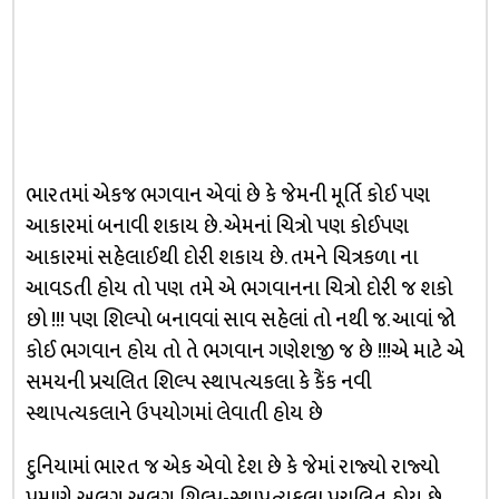
ભારતમાં એકજ ભગવાન એવાં છે કે જેમની મૂર્તિ કોઈ પણ
આકારમાં બનાવી શકાય છે. એમનાં ચિત્રો પણ કોઈપણ
આકારમાં સહેલાઈથી દોરી શકાય છે. તમને ચિત્રકળા ના
આવડતી હોય તો પણ તમે એ ભગવાનના ચિત્રો દોરી જ શકો
છો !!! પણ શિલ્પો બનાવવાં સાવ સહેલાં તો નથી જ. આવાં જો
કોઈ ભગવાન હોય તો તે ભગવાન ગણેશજી જ છે !!!એ માટે એ
સમયની પ્રચલિત શિલ્પ સ્થાપત્યકલા કે કૈંક નવી
સ્થાપત્યકલાને ઉપયોગમાં લેવાતી હોય છે
દુનિયામાં ભારત જ એક એવો દેશ છે કે જેમાં રાજ્યો રાજ્યો
પ્રમાણે અલગ અલગ શિલ્પ-સ્થાપત્યકલા પ્રચલિત હોય છે