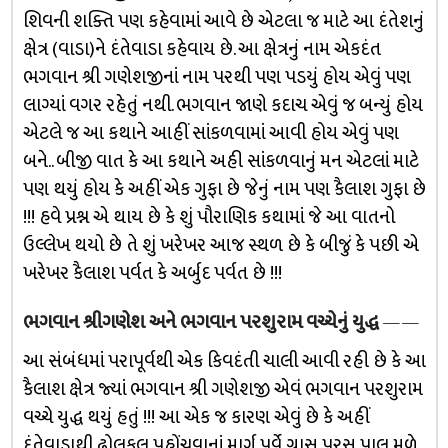
શિવની શક્તિ પણ કહેવામાં આવે છે એટલા જ માટે આ દંતેશનું
ક્ષેત્ર (વાડા)ને દંતેવાડા કહેવાય છે. આ ક્ષેત્રનું નામ એકદંત
ભગવાન શ્રી ગણેશજીનાં નામ પરથી પણ પડયું હોય એવું પણ
લાગ્યાં વગર રહેતું નથી. ભગવાન જાણે કદાચ એવું જ બન્યું હોય
એટલે જ આ કથાને આહીં સાંકળવામાં આવી હોય એવું પણ
બને.. બીજી વાત કે આ કથાને અહી સાંકળવાનું મન એટલાં માટે
પણ થયું હોય કે અહીં એક ગુફા છે જેનું નામ પણ કૈલાશ ગુફા છે
!!! હવે પ્રશ્ન એ થાય છે કે શું પૌરાણિક કથામાં જે આ વાતનો
ઉલ્લેખ થયો છે તે શું ખરેખર આજ સ્થળ છે કે બીજું કે પછી એ
ખરેખર કૈલાશ પર્વત કે અર્બુદ પર્વત છે !!!
ભગવાન શ્રીગણેશ અને ભગવાન પરશુરામ વચ્ચેનું યુદ્ધ
——
આ સંબંધમાં પરાપૂર્વથી એક કિવદંતી ચાલી આવી રહી છે કે આ
કૈલાશ ક્ષેત્ર જ્યાં ભગવાન શ્રી ગણેશજી એવં ભગવાન પરશુરામ
વચ્ચે યુદ્ધ થયું હતું !!! આ એક જ કારણ એવું છે કે અહીં
દંતેવાડાથી ઢોલકલ પહોંચવાનાં માર્ગ પૂર્વે ગ્રાસ પરસ પાલ મળે