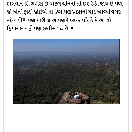
ભગવાન શ્રી ગણેશ છે એટલે ચીનનો તો છેદ ઉડી જાય છે પણ
જો એનો ફોટો જોઈએ તો હિમાચલ પ્રદેશની યાદ આવ્યાં વગર
રહે નહીં !!! પણ પછી જ આપણને ખબર પડે છે કે આ તો
હિમાચલ નહીં પણ છતીસગઢ છે !!!