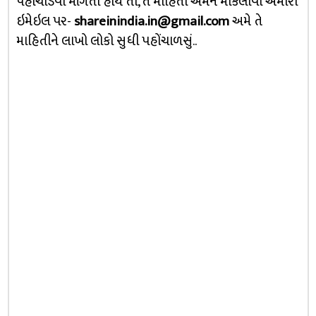
પંહોચાડવા માંગતા હોય તો, તે માહિતી અમને મોકલાવો અમારા
ઇમેઇલ પર-
shareinindia.in@gmail.com
અમે તે
માહિતીને લાખો લોકો સુધી પહોંચાળસું..