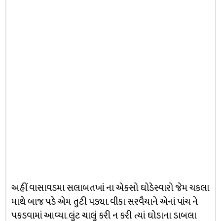
અહીં વાસાવડમા સલાબતખાં ના એકસો ઘોડેસ્વારો જેમ ચકલા
માથે બાજ પડે એમ તુટી પડ્યા. વીકા સરવૈયાને એનાં પાંચ ને
પકડવામાં આવ્યા. લુંટ ચાલું કરી ન કરી ત્યાં ઘોડાના ડાબલા