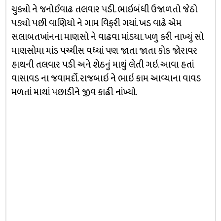
ચુક્યો ને જનોઈવાઢ તલવાર પડી. ભાઇબંધી ઉજાળતો જેઠો
પડ્યો પછી વાણિયો ને ગામ વિફરી ગયાં. ખડ વાઢે એમ
સલાબતખાંનના માણસો ને વાઢવા માંડયા. ખળુ કરી નાખ્યું સો
માણસોમા માંડ પચ્ચીસ વધ્યાં પણ જાતા જાતા કોક જોરાવર
હાથની તલવાર પડી અને શેઠનું માથું લેતી ગઇ. આવા હતાં
વાસાવડ ના જવામર્દો. રાજબાઇ ને ભાઇ કામ આવ્યાના વાવડ
મળતાં માથાં પછાડીને જીવ કાઢી નાંખ્યો.