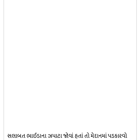
સલાબત ભાઈડાના ઝપાટા જોવાં હતાં તો મેદાનમાં પડકારવો