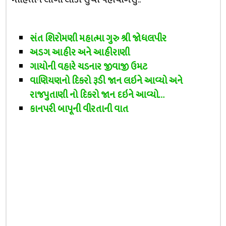
સંત શિરોમણી મહાત્મા ગુરુ શ્રી જોધલપીર
અડગ આહીર અને આહીરાણી
ગાયોની વહારે ચડનાર જીવાજી ઉમટ
વાણિયણનો દિકરો રૂડી જાન લઇને આવ્યો અને
રાજપુતાણી નો દિકરો જાન દઇને આવ્યો…
કાનપરી બાપૂની વીરતાની વાત