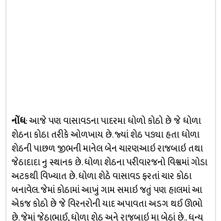
નોંધ
: આજે પણ વાસાવડના પાદરમા ધોળો કોઠો છે જે ધોળા
શેઠના કોઠા તરીકે ઓળખાય છે. જ્યાં શેઠ પડ્યા હતા ધોળા
શેઠની પાછળ જીભની માનેલ બેન ચારણઆઇ રાજબાઇ તથા
જેઠાદાદા નુ સ્થાનક છે. ધોળા શેઠના પરીવારજનો વિશ્વમાં ગોડા
અટકથી વિખ્યાત છે. ધોળા શેઠે વાસાવડ ફરતાં ચાર કોઠા
બનાવેલ. જેમાં કોઠામાં આખું ગામ સમાઇ જતું પણ હાલમાં આ
એકજ કોઠો છે જે વિરનરોની યાદ અપાવતા અડગ થઈ ઊભો
છે. જેમાં જેઠાભાઈ, ધોળા શેઠ અને રાજબાઇ મા બેઠાં છે.. ધન્ય