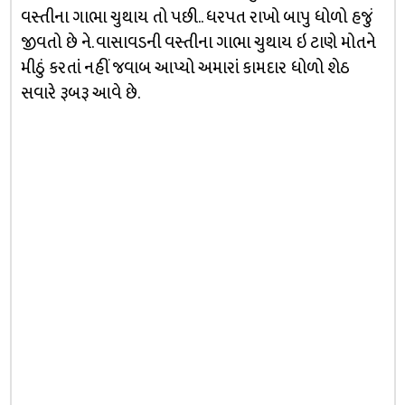
વસ્તીના ગાભા ચુથાય તો પછી.. ધરપત રાખો બાપુ ધોળો હજું
જીવતો છે ને. વાસાવડની વસ્તીના ગાભા ચુથાય ઇ ટાણે મોતને
મીઠું કરતાં નહીં જવાબ આપ્યો અમારાં કામદાર ધોળો શેઠ
સવારે રૂબરૂ આવે છે.