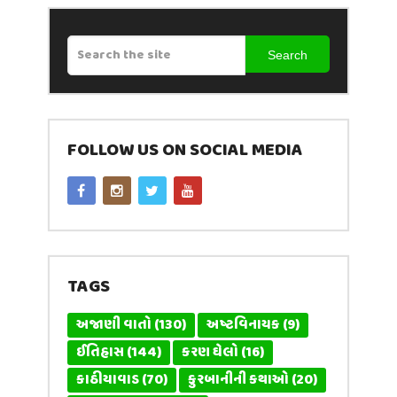
Search
FOLLOW US ON SOCIAL MEDIA
TAGS
અજાણી વાતો
(130)
અષ્ટવિનાયક
(9)
ઈતિહાસ
(144)
કરણ ઘેલો
(16)
કાઠીયાવાડ
(70)
કુરબાનીની કથાઓ
(20)