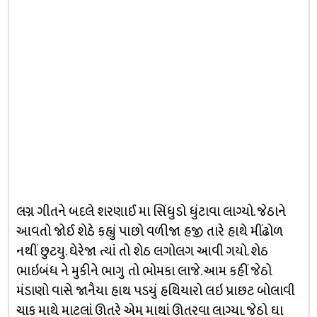
લગ્ન ગીતને બદલે શરણાઈ મા સિંધુડો ધુંટાવા લાગ્યો. જેઠાને
આવતો જોઈ શેઠે કહ્યું પાછો વળીજા હજી તારે હાથે મીંઢોળ
નથીં છુટયુ. ઘેરેજા ત્યાં તો શેઠ લગોલગ આવી ગયો. શેઠ
ભાઇબંધ ને મુકીને ભાગુ તો ભોમકા લાજે. આમ કહીં જેઠો
મંડાણો વાસે જાનૈયા હાથ પડયું હથિયારો લઇ પ્રાછટ બોલાવી
ચાક માથે માટલાં ઊતરે એમ માથાં ઊતરવા લાગ્યા. જેઠો ઘા