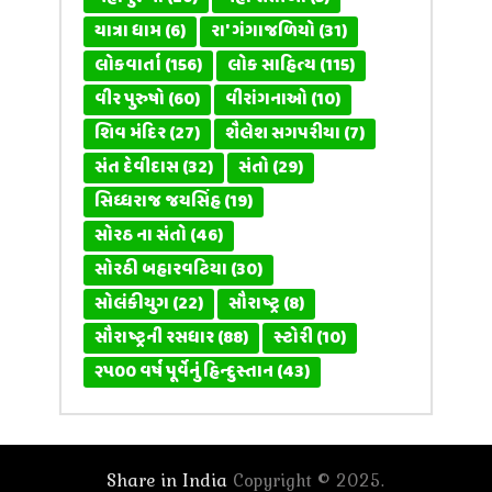
યાત્રા ધામ
(6)
રા' ગંગાજળિયો
(31)
લોકવાર્તા
(156)
લોક સાહિત્ય
(115)
વીર પુરુષો
(60)
વીરાંગનાઓ
(10)
શિવ મંદિર
(27)
શૈલેશ સગપરીયા
(7)
સંત દેવીદાસ
(32)
સંતો
(29)
સિધ્ધરાજ જયસિંહ
(19)
સોરઠ ના સંતો
(46)
સોરઠી બહારવટિયા
(30)
સોલંકીયુગ
(22)
સૌરાષ્ટ્ર
(8)
સૌરાષ્ટ્રની રસધાર
(88)
સ્ટોરી
(10)
૨૫૦૦ વર્ષ પૂર્વેનું હિન્દુસ્તાન
(43)
Share in India
Copyright © 2025.