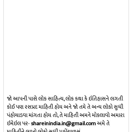
જો આપની પાસે લોક સાહિત્ય, લોક કથા કે ઇતિહાસને લગતી
કોઈ પણ રસપ્રદ માહિતી હોય અને જો તમે તે અન્ય લોકો સુધી
પંહોચાડવા માંગતા હોય તો, તે માહિતી અમને મોકલાવો અમારા
ઇમેઇલ પર-
shareinindia.in@gmail.com
અમે તે
માહિતીને લાખો લોકો સુધી પહોંચાળસું..