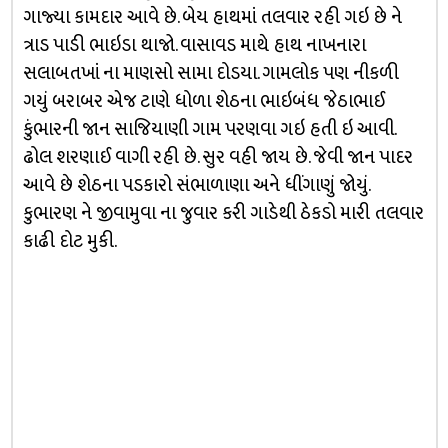
ગાજ્યા કામદાર આવે છે. બેય હાથમાં તલવાર રહી ગઇ છે ને
ત્રાડ પાડી ભાઇડા થાજો. વાસાવડ માથે હાથ નાખનારા
સલાબતખાં ના માણસો સામા દોડયા. ગામલોક પણ નીકળી
ગયું બરાબર એજ ટાણે ધોળા શેઠના ભાઇબંધ જેઠાભાઈ
કુંભારની જાન સાજિયાણી ગામ પરણવા ગઇ હતી ઇ આવી.
ઢોલ શરણાઈ વાગી રહી છે. સુર વહી જાય છે. જેવી જાન પાદર
આવે છે શેઠના પડકારો સંભાળાણા અને ધીંગાણું જોયું.
કુભારણ ને જીવામુવા ના જુવાર કરી ગાડેથી ઠેકડો મારી તલવાર
કાઢી દોટ મુકી.