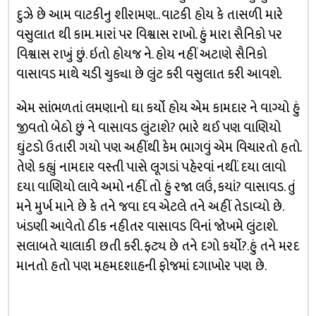
દુઝે છે આમ વાટકીનુ શીરામણ.. વાટકી હોય કે તાસળી મારે
વસુલાત થી કામ. મારાં પર વિશ્વાસ રાખો. હું મારા સૈનિકો પર
વિશ્વાસ રાખું છું. ઇતો હોયજ ને. હોય નહીં અટાણે સૈનિકો
વાસાવડ માથે ચડી ચુક્યા છે લુંટ કરી વસુલાત કરી આવશે.
એમ સાંભળતાં લમણાનો ઘા કર્યો હોય એમ કામદાર ને વાગ્યો હું
જીવતો બેઠો છું ને વાસાવડ લુંટાશે? ભારે થઈ પણ વાણિયો
ઘુંટડો ઉતારી ગયો પણ અહીંથી કેમ ભાગવું એમ વિચારતો હતો.
તેણે કહ્યું નામદાર વસ્તી પાસે લૂગડાં પહેરવાં નથીં. દયા લાવો
દયા વાણિયો લાવે અમો નહીં. તો હું રજા લઉં, કયાં? વાસાવડ. તું
મને મુર્ખ માને છે કે તને જવા દવ એટલે તને અહીં તેડાવ્યો છે.
ખંડણી આવેતો ઠીક નહીતર વાસાવડ વિનાં જોખમે લુંટાશે.
સલાબતે ચાલાકી છતી કરી. ફટ્ય છે તને દગો કર્યો?.હું તને મરદ
માનતો હતો પણ મહમદશાહની ફોજમાં દગાખોર પણ છે.