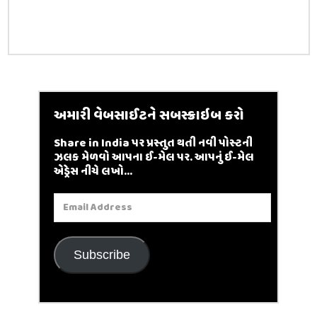
અમારી વેબસાઈટને સબસ્ક્રાઇબ કરો
Share in India પર પ્રસ્તુત થતી નવી પોસ્ટની
ઝલક મેળવો આપના ઈ-મેલ પર. આપનું ઈ-મેલ
એડ્રેસ નીચે લખો...
Email
Address
Subscribe