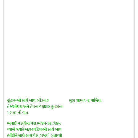
લુંટારુઓ સાથે બાથ ભીડનાર
સુરા શામળ ના પાળિયા
તેજસીદાદા અને તેમના વફાદાર કુતરાના
પરાક્રમની વાત
ભવાઈ મંડળીમાં વેશ ભજવનાર ત્રિક્રમ
વ્યાસે જ્યારે બહારવટિયાઓ સાથે બાથ
ભીડીને સાચે સાચ વેશ ભજવી બતાવ્યો