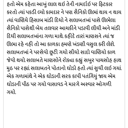
હતો એમ કહેતા આખું લાલ થઇ તેની નામર્દાઇ પર ફિટકાર
કરતો ત્યાં પકડી લ્યો કામદાર ને પણ સૈનિકો ઊભાં થાય ન થાય
ત્યાં વાણિયે હિસાબ માંડી દિધો ને સલાબતખાં પાસે ઊભેલા
સૈનિકો પાસેથી બેય તલવાર આચકીને પડાવી લીધી અને માંડી
દિધી સલાબતખાંના ગળા માથે. કહીદે તારાં માણસને ત્યાં જ
ઊભા રહે નહી તો આ કાળકા હમણે ખંડણી વસુલ કરી લેશે.
સલાબતખાં ને પરસેવો છૂટી ગયો સીધો સાદો વાણિયો કાળ
જેવો થયો. સલાબતે માણસોને રોક્યા કહ્યું સબુર પાચસોહ હાથ
મુઠ પર રહ્યાં. સલાબતને પોતાનો ઘોડો હતો ત્યાં સુધી લઇ ગયાં.
એક ગળામાંથે ને એક ઘોડાની સરક કાપી પતંગિયું જાય એમ
ઘોડાની પીઠ પર ગયો વાસાવડ ને મારગે અસ્વાર ઓગળી
ગયો.