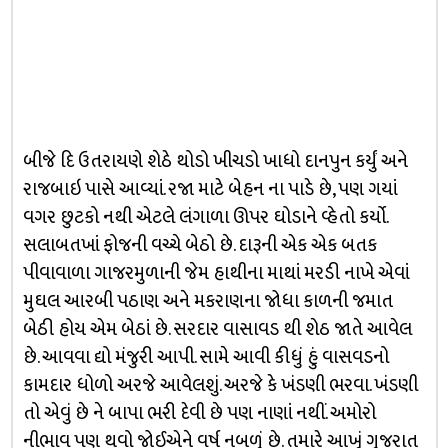
બીજે દિ ઉતરાયણે શેઠે થોડો ખીચડો ખાધો દાનપુન કર્યું અને
રાજબાઇ પાસે આવ્યાં. રજા માટે બેહન ના પાડે છે, પણ ગયાં
વગર છુટકો નથી એટલે લંગાળા ઊપર ઘોડાને વ્હેતો કર્યો.
સલાબતખાં ફોજની વચ્ચે બેઠો છે. દારૂની એક એક બતક
પીવાવાળા ગાજરમુળાની જેમ હાથીના માથાં મરડી નાખે એવાં
મુઘલ આરબી પઠાણ અને મકરાણના જોધા કાળની જમાત
બેઠી હોય એમ બેઠાં છે. સરદાર વાસાવડ થી શેઠ જાતે આવેલ
છે. આવવા દ્યો મંજુરી આપી. સામે આવી કીધું હું વાસવડનો
કામદાર ધોળો અરજે આવેલશું. અરજે કે ખંડણી ભરવા. ખંડણી
તો એવું છે ને બાપા ભરી દેવી છે પણ નાણાં નથીં. અમોરો
નીભાવ પણ થવો જોઈએને વર્ષ નબળું છે. તમારે આખું ગુજરાત