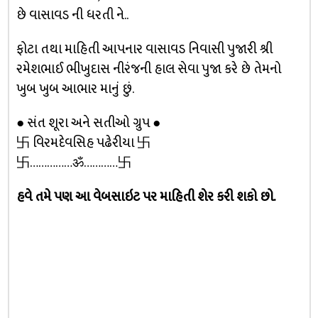
છે વાસાવડ ની ધરતી ને..
ફોટા તથા માહિતી આપનાર વાસાવડ નિવાસી પુજારી શ્રી
રમેશભાઈ ભીખુદાસ નીરંજની હાલ સેવા પુજા કરે છે તેમનો
ખુબ ખુબ આભાર માનું છું.
● સંત શૂરા અને સતીઓ ગ્રુપ ●
卐 વિરમદેવસિહ પઢેરીયા 卐
卐……………ॐ…………卐
હવે તમે પણ આ વેબસાઇટ પર માહિતી શેર કરી શકો છો.