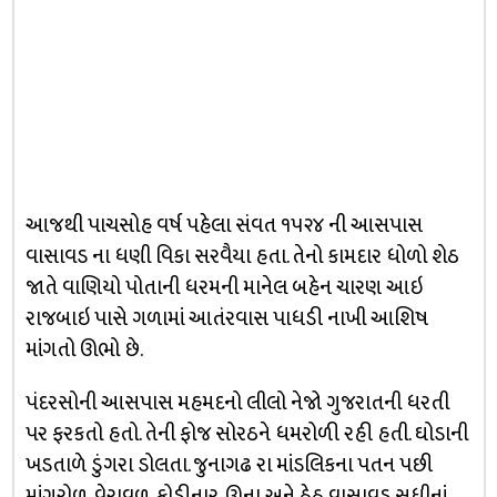
આજથી પાચસોહ વર્ષ પહેલા સંવત ૧૫૨૪ ની આસપાસ
વાસાવડ ના ધણી વિકા સરવૈયા હતા. તેનો કામદાર ધોળો શેઠ
જાતે વાણિયો પોતાની ધરમની માનેલ બહેન ચારણ આઇ
રાજબાઇ પાસે ગળામાં આતંરવાસ પાધડી નાખી આશિષ
માંગતો ઊભો છે.
પંદરસોની આસપાસ મહમદનો લીલો નેજો ગુજરાતની ધરતી
પર ફરકતો હતો. તેની ફોજ સોરઠને ધમરોળી રહી હતી. ઘોડાની
ખડતાળે ડુંગરા ડોલતા. જુનાગઢ રા માંડલિકના પતન પછી
માંગરોળ, વેરાવળ, કોડીનાર, ઊના અને ઠેઠ વાસાવડ સુધીનાં