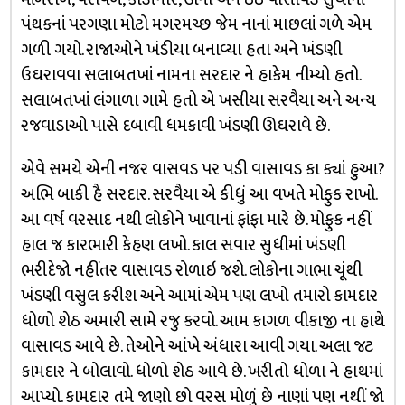
પંથકનાં પરગણા મોટો મગરમચ્છ જેમ નાનાં માછલાં ગળે એમ
ગળી ગયો. રાજાઓને ખંડીયા બનાવ્યા હતા અને ખંડણી
ઉઘરાવવા સલાબતખાં નામના સરદાર ને હાકેમ નીમ્યો હતો.
સલાબતખાં લંગાળા ગામે હતો એ ખસીયા સરવૈયા અને અન્ય
રજવાડાઓ પાસે દબાવી ધમકાવી ખંડણી ઊઘરાવે છે.
એવે સમયે એની નજર વાસવડ પર પડી વાસાવડ કા ક્યાં હુઆ?
અભિ બાકી હૈ સરદાર. સરવૈયા એ કીધું આ વખતે મોફુક રાખો.
આ વર્ષ વરસાદ નથી લોકોને ખાવાનાં ફાંફા મારે છે. મોફુક નહીં
હાલ જ કારભારી કેહણ લખો. કાલ સવાર સુધીમાં ખંડણી
ભરીદેજો નહીંતર વાસાવડ રોળાઇ જશે. લોકોના ગાભા ચૂંથી
ખંડણી વસુલ કરીશ અને આમાં એમ પણ લખો તમારો કામદાર
ધોળો શેઠ અમારી સામે રજુ કરવો. આમ કાગળ વીકાજી ના હાથે
વાસાવડ આવે છે. તેઓને આંખે અંધારા આવી ગયા. અલા જટ
કામદાર ને બોલાવો. ધોળો શેઠ આવે છે. ખરીતો ધોળા ને હાથમાં
આપ્યો. કામદાર તમે જાણો છો વરસ મોળું છે નાણાં પણ નથીં જો