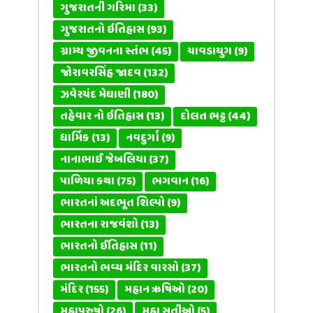
ગુજરાતની ગરિમા
(33)
ગુજરાતનો ઇતિહાસ
(93)
ગ્રામ્ય જીવનના સ્તંભ
(45)
ચાવડાયુગ
(9)
જોરાવરસિંહ જાદવ
(132)
ઝવેરચંદ મેઘાણી
(180)
તહેવાર નો ઇતિહાસ
(13)
દોલત ભટ્ટ
(44)
ધાર્મિક
(13)
નવદુર્ગા
(9)
નાનાભાઈ જેબલિયા
(37)
પાળિયા કથા
(75)
ભગવાન
(16)
ભારતનાં અદભૂત શિલ્પો
(9)
ભારતના રાજવંશો
(13)
ભારતનો ઈતિહાસ
(11)
ભારતનો ભવ્ય મંદિર વારસો
(37)
મંદિર
(155)
મહાન ઋષિઓ
(20)
મહાપુરુષો
(26)
મહા સતીઓ
(5)