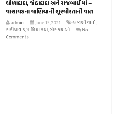
ધોળાદાદા, જેઠાદાદા અને રાજબાઈ માં –
વાસાવડના વાણિયાની શૂરવીરતાની વાત
admin
June 15, 2021
અજાણી વાતો
,
કાઠીયાવાડ
,
પાળિયા કથા
,
લોક કથાઓ
No
Comments