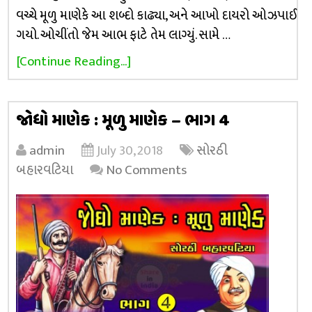
વચ્ચે મૂળુ માણેકે આ શબ્દો કાઢ્યા, અને આખો દાયરો ઓઝપાઈ
ગયો. ઓચીંતો જેમ આભ ફાટે તેમ લાગ્યું. સામે …
[Continue Reading...]
જોધો માણેક : મૂળુ માણેક – ભાગ 4
admin
July 30, 2018
સોરઠી
બહારવટિયા
No Comments