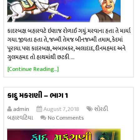
કાદરબક્ષ બહારવટે ઇણાજ રોળાઈ ગયું. મરવાના હતા તે માર્યા
ગયા. જીવતા હતા તે, જખ્મી તેમજ બીનજખ્મી તમામ, કેદમાં
પૂરાયા. પણ કાદરબક્ષ, અબાબકર, અલાદાદ, દીનમહમદ અને
ગુલમહમદ તો હાથમાંથી છટકી …
[Continue Reading...]
કાદુ મકરાણી – ભાગ 1
admin
August 7, 2018
સોરઠી
બહારવટિયા
No Comments