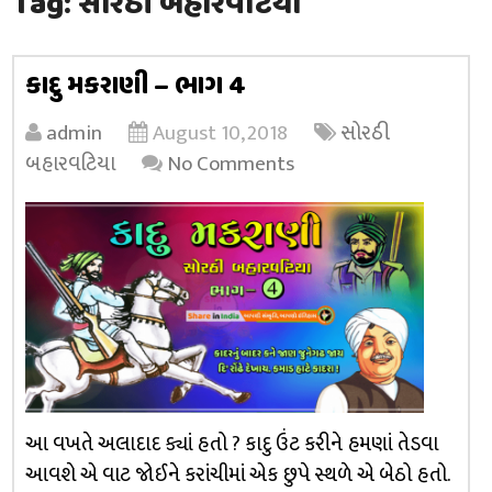
Tag:
સોરઠી બહારવટિયા
કાદુ મકરાણી – ભાગ 4
admin
August 10, 2018
સોરઠી
બહારવટિયા
No Comments
આ વખતે અલાદાદ ક્યાં હતો ? કાદુ ઉંટ કરીને હમણાં તેડવા
આવશે એ વાટ જોઈને કરાંચીમાં એક છુપે સ્થળે એ બેઠો હતો.