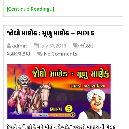
[Continue Reading...]
જોધો માણેક : મૂળુ માણેક – ભાગ 5
admin
July 31, 2018
સોરઠી
બહારવટિયા
No Comments
દેવાને કહી દ્યો કે મને મોઢું ન દેખાડે.” ત્રણસો માણસની બેઠક