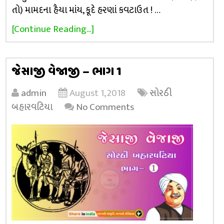
તો) મામદના હૈયા માંય, કૂદે હરણાં કવટાઉત ! …
[Continue Reading...]
જેસાજી વેજાજી – ભાગ 1
admin
August 1, 2018
સોરઠી
બહારવટિયા
No Comments