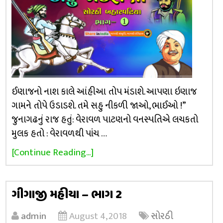
ઈણાજનો નાશ કાલે આંહીઆ તોપ મંડાશે. આપણા ઇણાજ
ગામને તોપે ઉડાડશે. તમે સહુ નીકળી જાઓ, ભાઈઓ !”
જુનાગઢનું રાજ હતું: વેરાવળ પાટણનો વનસ્પતિએ લચકતો
મુલક હતો : વેરાવળથી પાંચ …
[Continue Reading...]
ગીગાજી મહીયા – ભાગ 2
admin
August 4, 2018
સોરઠી