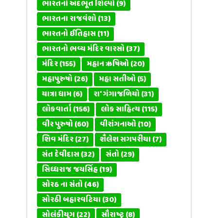
ભારતનાં અદભૂત શિલ્પો
(9)
ભારતના રાજવંશો
(13)
ભારતનો ઈતિહાસ
(11)
ભારતનો ભવ્ય મંદિર વારસો
(37)
મંદિર
(155)
મહાન ઋષિઓ
(20)
મહાપુરુષો
(26)
મહા સતીઓ
(5)
યાત્રા ધામ
(6)
રા' ગંગાજળિયો
(31)
લોકવાર્તા
(156)
લોક સાહિત્ય
(115)
વીર પુરુષો
(60)
વીરાંગનાઓ
(10)
શિવ મંદિર
(27)
શૈલેશ સગપરીયા
(7)
સંત દેવીદાસ
(32)
સંતો
(29)
સિધ્ધરાજ જયસિંહ
(19)
સોરઠ ના સંતો
(46)
સોરઠી બહારવટિયા
(30)
સોલંકીયુગ
(22)
સૌરાષ્ટ્ર
(8)