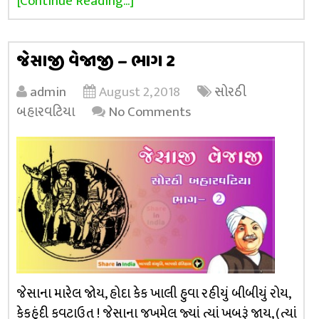
[Continue Reading...]
જેસાજી વેજાજી – ભાગ 2
admin
August 2, 2018
સોરઠી
બહારવટિયા
No Comments
જેસાના મારેલ જોય, હોદા કેક ખાલી હુવા રહીયું બીબીયું રોય,
કેકહુંદી કવટાઉત ! જેસાના જખમેલ જ્યાં ત્યાં ખબરૂં જાય, (ત્યાં