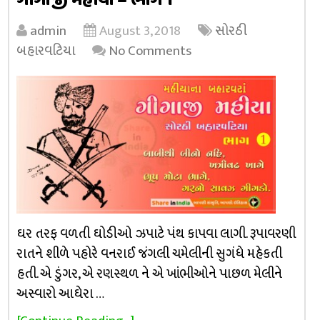
ગીગાજી મહીયા – ભાગ 1
admin
August 3, 2018
સોરઠી
બહારવટિયા
No Comments
ઘર તરફ વળતી ઘોડીઓ ઝપાટે પંથ કાપવા લાગી. રૂપાવરણી
રાતને શીળે પહોરે વનરાઈ જંગલી ચમેલીની સુગંધે મહેકતી
હતી. એ ડુંગર, એ રણસ્થળ ને એ ખાંભીઓને પાછળ મેલીને
અસ્વારો આઘેરા …