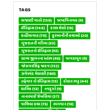
TAGS
અજાણી વાતો
(130)
અષ્ટવિનાયક
(9)
ઈતિહાસ
(144)
કરણ ઘેલો
(16)
કાઠીયાવાડ
(70)
કુરબાનીની કથાઓ
(20)
ગુજરાતની ગરિમા
(33)
ગુજરાતનો ઇતિહાસ
(93)
ગ્રામ્ય જીવનના સ્તંભ
(45)
ચાવડાયુગ
(9)
જોરાવરસિંહ જાદવ
(132)
ઝવેરચંદ મેઘાણી
(180)
તહેવાર નો ઇતિહાસ
(13)
દોલત ભટ્ટ
(44)
ધાર્મિક
(13)
નવદુર્ગા
(9)
નાનાભાઈ જેબલિયા
(37)
પાળિયા કથા
(75)
ભગવાન
(16)