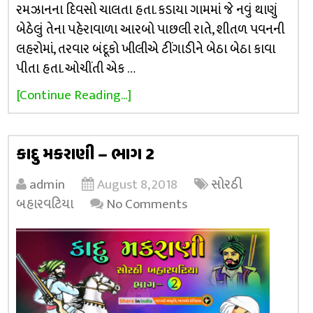
રમઝાનના દિવસો ચાલતા હતા. કડાયા ગામમાં જે નવું થાણું
બેઠેલું તેના પહેરાવાળા આરબો પાછલી રાતે, શીતળ પવનની
લહરોમાં, તરવાર બંદૂકો ખીલીએ ટીંગાડીને બેઠા બેઠા કાવા
પીતા હતા. ઓચીંતી એક …
[Continue Reading...]
કાદુ મકરાણી – ભાગ 2
admin
August 8, 2018
સોરઠી
બહારવટિયા
No Comments