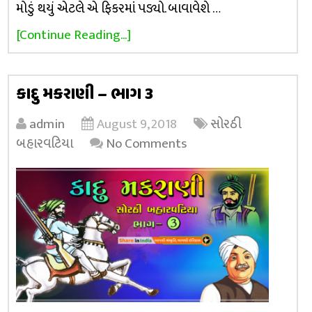
મોડું થયું એટલે એ ફિકરમાં પડ્યો. બાવાવેશે …
[Continue Reading...]
કાદુ મકરાણી – ભાગ 3
admin
August 9, 2018
સોરઠી
બહારવટિયા
No Comments