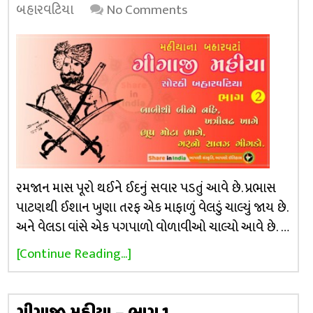
બહારવટિયા
No Comments
રમજાન માસ પૂરો થઈને ઈદનું સવાર પડતું આવે છે. પ્રભાસ
પાટણથી ઈશાન ખુણા તરફ એક માફાળું વેલડું ચાલ્યું જાય છે.
અને વેલડા વાંસે એક પગપાળો વોળાવીઓ ચાલ્યો આવે છે. …
[Continue Reading...]