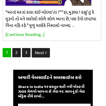
“મરતાં મરતાં કાકા કાંઈ બોલ્યા’તા ?” “હા, મુરૂભા ! કહ્યું’તું કે
મુરૂનો તો મને ભરોસો સોળે સોળ આના છે, પણ દેવો લપટ્યા
વિના નહિ રહે.” મુળુ માણેકે નિસાસો નાખ્યા. …
[Continue Reading...]
Posts
1
2
3
Next
pagination
અમારી વેબસાઈટને સબસ્ક્રાઇબ કરો
Share in India પર પ્રસ્તુત થતી નવી પોસ્ટની
ઝલક મેળવો આપના ઈ-મેલ પર. આપનું ઈ-મેલ
એડ્રેસ નીચે લખો...
Email