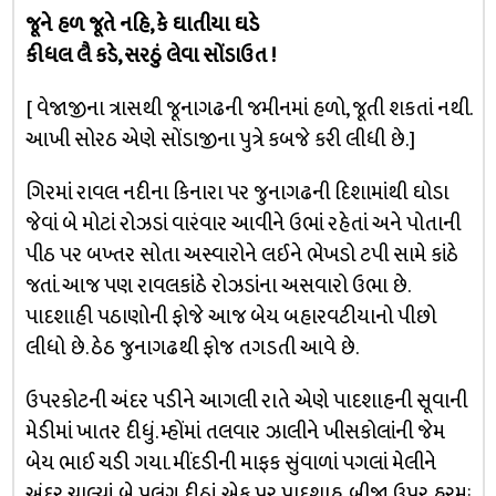
જૂને હળ જૂતે નહિ, કે ઘાતીયા ઘડે
કીધલ લૈ કડે, સરઠું લેવા સોંડાઉત !
[ વેજાજીના ત્રાસથી જૂનાગઢની જમીનમાં હળો, જૂતી શકતાં નથી.
આખી સોરઠ એણે સોંડાજીના પુત્રે કબજે કરી લીધી છે.]
ગિરમાં રાવલ નદીના કિનારા પર જુનાગઢની દિશામાંથી ઘોડા
જેવાં બે મોટાં રોઝડાં વારંવાર આવીને ઉભાં રહેતાં અને પોતાની
પીઠ પર બખ્તર સોતા અસ્વારોને લઈને ભેખડો ટપી સામે કાંઠે
જતાં. આજ પણ રાવલકાંઠે રોઝડાંના અસવારો ઉભા છે.
પાદશાહી પઠાણોની ફોજે આજ બેય બહારવટીયાનો પીછો
લીધો છે. ઠેઠ જુનાગઢથી ફોજ તગડતી આવે છે.
ઉપરકોટની અંદર પડીને આગલી રાતે એણે પાદશાહની સૂવાની
મેડીમાં ખાતર દીધું. મ્હોંમાં તલવાર ઝાલીને ખીસકોલાંની જેમ
બેય ભાઈ ચડી ગયા. મીંદડીની માફક સુંવાળાં પગલાં મેલીને
અંદર ચાલ્યાં. બે પલંગ દીઠાં. એક પર પાદશાહ, બીજા ઉપર હુરમઃ