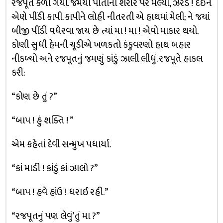
રજપૂત કળી ગયો. જમૈયો પોતાના શરીર પર મેલ્યો, ઝરડ ! દઈને
એણે પીંડી કાપી. કાપીને લોહી નીતરતી એ હાથમાં મેલી; ને જયાં
બીજી પીંડી વધેરવા જાય છે ત્યાં મા ! મા ! એવો માકાર થયો.
કોણી સુધી હેમની ચૂડીએ ખળકતો કંકુવરણો હાથ બહાર
નીકળ્યો અને રજપૂતનું જમણું કાંડું ઝાલી લીધું. રજપૂતે હાકલ
કરી:
“કોણ છે તું ?”
“બાપ ! હું શક્તિ ! ”
એમ કહેતાં દેવી સન્મુખ પધાર્યા.
“કાં માડી ! કાંડું કાં ઝાલો ?”
“બાપ ! હવે હાંઉ ! ધરાઈ રહી.”
“રજપૂતનું પણ લેવું’તું મા ?”