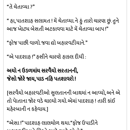
“તેં ચેતાવ્યા ?”
“ હા, પાતશાહ સલામત ! મેં ચેતાવ્યા. ને હું તારો ચારણ છું. તુને
આજ ખેાટ્ય બેસતી અટકાવવા માટે મેં ચેતાવ્યા બાપ !”
“ફોજ પાછી વાળો. જવા દ્યો બહારવટીયાને. ”
“એ પાદશાહ !” હસીને ચારણે હાકલ દીધી :
અયો ન ઉડળમાંય સરવૈયો સરતાનની,
જેસો જોરે જાય, પાડ નહિ પતશાવરો !
[સરવૈયો બહારવટીઓ સુલતાનની બાથમાં ન આવ્યો, અને એ
તો પેાતાના જોર વડે ચાલ્યો ગયો. એમાં પાદશાહ ! તારી કાંઈ
મહેરબાની ન કહેવાય.]
“એસા !” પાદશાહ લાલચોળ થયા. “ફોજ ઉપાડીને