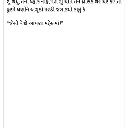
શું થયું, તેની બ્હીકે નહિ, પણ શું થાત તેને ધ્રાસકે થર થર કાંપતી
હુરમે ધણીને અંગૂઠો મરડી જગાડ્યો. કહ્યું કે
“જેસો વેજો આપણા મહેલમાં !”