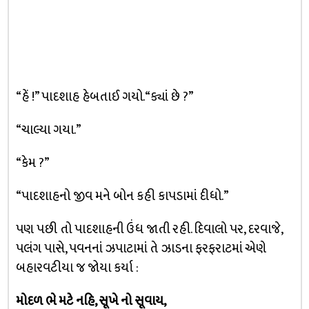
“હેં !” પાદશાહ હેબતાઈ ગયો. “ક્યાં છે ?”
“ચાલ્યા ગયા.”
“કેમ ?”
“પાદશાહનો જીવ મને બોન કહી કાપડામાં દીધો.”
પણ પછી તો પાદશાહની ઉંધ જાતી રહી. દિવાલો પર, દરવાજે,
પલંગ પાસે, પવનનાં ઝપાટામાં તે ઝાડના ફરફરાટમાં એણે
બહારવટીયા જ જોયા કર્યા :
મોદળ ભે મટે નહિ, સૂખે નો સૂવાય,