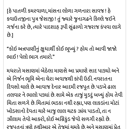
[હે પાતળી કમરવાળા, માંસના લોળા ગળનારા સાવજ ! હે
કવાઉતજીના પુત્ર જેસાજી ! તું જ્યારે જુનાગઢને કિલ્લે જઈને
ગર્જના કરે છે, ત્યારે પાદશાહ રૂપી સૂંઢાળો ગજરાજ કંપવા લાગે
છે.]
“કોઇ અન્નપાણીનું ક્ષુધાર્થી કોઈ ભૂખ્યું ? હોય તો આવી જાજો
ભાઈ ! પેલો ભાગ તમારો.”
મધરાતે મસાણમાં બેઠેલા માણસે આ પ્રમાણે સાદ પાડ્યો અને
એ નિર્જન ભૂમિ એના ઘેરા અવાજથી કાંપી ઉઠી. નવરાતના
દિવસો ચાલે છે. આવાજ દેનાર આદમી રજપૂત છે. પડખે ઢાલ
તલવાર ને ભાલો પડ્યાં છે. સામે એક તાજું મુડદું બળ્યું હોય તેવી
ચિતા સળગે છે. ચિતામાં ભડકા નથી રહ્યા, પણ લાકડાંના મોટાં
ખોડસાનો દેવતા ચારે બાજુ લાલ ચટક ઝાંય પાડતો, તા ન
ઝીલાય તેવો આકરો, કોઈ અગ્નિકુંડ જેવો સળગી રહ્યો છે.
રજપૂતનાં ત્રણે હથીઆર એ તેજમાં ચમકે છે. અને મસાણમાં પ્રેત