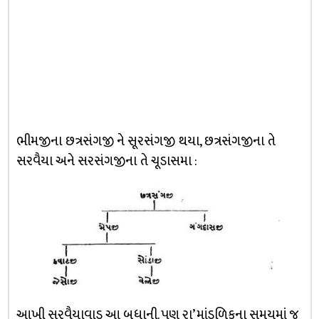
ભીમજીના છત્રસંગજી ને સૂરસંગજી થયા, છત્રસંગજીના તે
સરવૈયા અને સરસંગજીના તે ચૂડાસમા :
આખી સરવૈયાવાડ આ બધાની. પણ રા’ માંડળિકના સમયમાં જ