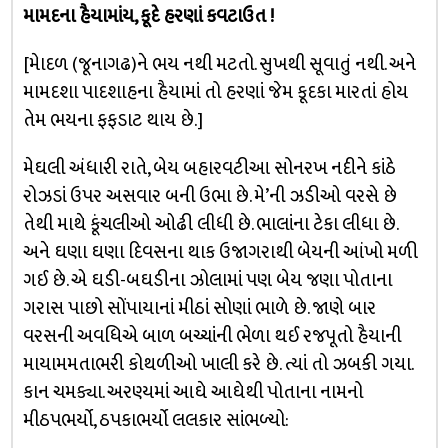
મામદના હૈયામાંય, કૂદે હરણાં કવટાઉત !
[મેાદળ (જૂનાગઢ)ને ભય નથી મટતો. સુખથી સૂવાતું નથી. અને
મામદશા પાદશાહના હૈયામાં તો હરણાં જેમ કૂદકા મારતાં હોય
તેમ ભયના ફફડાટ થાય છે.]
મેઘલી અંધારી રાતે, બેય બહારવટીઆ સોનરખ નદીને કાંઠે
રોઝડાં ઉપર અસવાર બની ઉભા છે. મે’ની ઝડીઓ વરસે છે
તેથી માથે કૂંચલીઓ ઓઢી લીધી છે. ભાલાંના ટેકા લીધા છે.
અને ઘણા ઘણા દિવસના થાક ઉજાગરાથી બેયની આંખો મળી
ગઈ છે. એ ઘડી-બઘડીના ઝોલામાં પણ બેય જણા પોતાના
ગરાસ પાછો સોંપાયાનાં મીઠાં સોણાં ભાળે છે. જાણે બાર
વરસની અવધિએ બાળ બચ્ચાંની ભેળા થઈ રજપૂતો હૈયાની
માયામમતાભરી કોથળીઓ ખાલી કરે છે. ત્યાં તો ઝબકી ગયા.
કાન ચમક્યા. અરણ્યમાં આઘે આઘેથી પોતાના નામનો
મીઠપભર્યો, ઠપકાભર્યો લલકાર સાંભળ્યો: