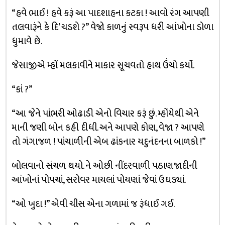
“હવે ભાઈ ! હવે કરૂં આ પાદશાહના કટકા ! આવો રંગ આપણી
તલવારૂંને કે દિ’ ચડશે ?” વેજો કાળનું સ્વરૂપ ધરી આંખોના ડોળા
ધુમાવે છે.
જેસાજીએ મ્હોં મલકાવીને માકાર સૂચવતો હાથ ઉંચો કર્યો.
“કાં ?”
“આ જેને પાંભરી ઓઢાડી એનો વિચાર કરૂં છું. મ્હોંયેથી એને
માની જણી બોન કહી દીધી. અને આપણે કોણ, વેજા ? આપણે
તો ગંગાજળ ! પાંચાળીની એબ ઢાંકનાર યદુનંદનના બાળકો !”
બોલવાનો સંચળ થયો. ને ઓછી નીંદરવાળી પઠાણજાદીની
આંખોનાં પોપચાં, સરોવર માયલાં પોયણાં જેવાં ઉઘડ્યાં.
“ઓ ખુદા !” એવી ચીસ એના ગળામાં જ રૂંધાઈ ગઈ.