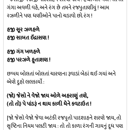
ગંગા અવળી વહે, અને રંગ છે તમને રજપુતાણીયું ! આમ
૨ઝળીને પણ ધણીઓને પાનો ચડાવો છો. રંગ !
હજી સૂર ઝળહળે
હજી સાબત ઈંદ્રાસણ !
હજી ગંગ ખળહળે
હજી પરઝળે હૂતાશણ !
છપ્પય બોલતાં બોલતાં ચારણના રૂવાડાં બેઠાં થઈ ગયાં અને
એણે દુહો લલકાર્યો :
(જો) જેસો ને વેજો જાય ઓળે અહરાણું તણે,
(તો તો) પે પાંડરૂં ન થાય કાળી ધેને કવટાઉત !
[જો જેસો વેજો જેવા અટંકી રજપૂતો પાદશાહને શરણે જાય, તો
સૃષ્ટિના નિયમ પલટી જાય : તો તો કાળા રંગની ગાયનું દૂધ પણ