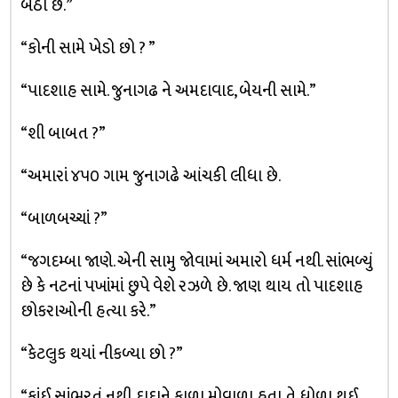
બેઠા છે.”
“કોની સામે ખેડો છો ? ”
“પાદશાહ સામે. જુનાગઢ ને અમદાવાદ, બેયની સામે.”
“શી બાબત ?”
“અમારાં ૪૫૦ ગામ જુનાગઢે આંચકી લીધા છે.
“બાળબચ્ચાં ?”
“જગદમ્બા જાણે. એની સામુ જોવામાં અમારો ધર્મ નથી. સાંભળ્યું
છે કે નટનાં પખાંમાં છુપે વેશે રઝળે છે. જાણ થાય તો પાદશાહ
છોકરાઓની હત્યા કરે.”
“કેટલુક થયાં નીકળ્યા છો ?”
“કાંઈ સાંભરતું નથી. દાદાને કાળા મોવાળા હતા તે ધોળા થઈ