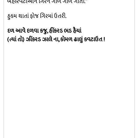
બહારવટીઆને ગિરને ગાળે ગાળે ગોતો.”
હુકમ થાતાં ફોજ ગિરમાં ઉતરી.
દળ આવે દળવા કજુ, હીંકરડ ભડ હૈયાં
(ત્યાં તો) ઝીંકરડ ઝાલે ના, કોમળ ઢાલું કવટાઉત !