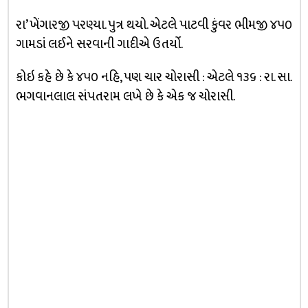
રા’ ખેંગારજી પરણ્યા. પુત્ર થયો. એટલે પાટવી કુંવર ભીમજી ૪૫૦
ગામડાં લઈને સરવાની ગાદીએ ઉતર્યો.
કોઇ કહે છે કે ૪૫૦ નહિ, પણ ચાર ચોરાસી : એટલે ૧૩૬ : રા. સા.
ભગવાનલાલ સંપતરામ લખે છે કે એક જ ચોરાસી.