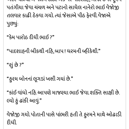
પતંગીયા જેવા ચંચળ અને પટાનો સાધેલ નાનેરો ભાઈ વેજોજી
તલવાર કાઢી ઠેકવા ગયો. ત્યાં જેસાએ પીઠ ફેરવી. વેજાએ
પુછ્યું:
“કેમ પારોઠ દીધી ભાઈ ?”
“પાદશાહની બીકથી નહિ, બાપ ! ધરમની બ્હીકેથી.”
“શું છે ?”
“હુરમ બોનનાં લૂગડાં ખસી ગયાં છે.”
“કાંઈ વાંધો નહિ. આપણે માજણ્યા ભાઈ જેવા. શક્તિ સાક્ષી છે.
લ્યો હું ઢાંકી આવું.”
વેજોજી ગયો. પોતાની પાસે પાંભરી હતી તે હુરમને માથે ઓઢાડી
દીધી.