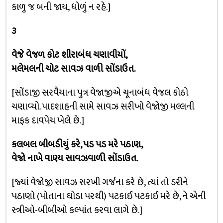
કાળુ જ બની જાય, ધોળું ન રહે.]
૩
વેજે વેજળ કોટ શીરાબંધ ચણાવીયોં,
મલેમલની ચોટ સાવઝ વાળી સોંડાઉત.
[સોંડાજી સરવૈયાના પુત્ર વેજાજીએ ચૂનાબંધ વેજલ કોઠો
ચણાવ્યો. પાદશાહની સામે સાવઝ સરીખો વેજોજી મલ્લની
માફક દાવપેચ ખેલે છે.]
કલબલ બીબડીયું કરે, પડ પડ મરે પઠાણ,
વેજો નાખે વાણ્ય સાવઝવાળી સોંડાઉત.
[જ્યાં વેજોજી સાવઝ સરખી ગર્જના કરે છે, ત્યાં તો ડરીને
પઠાણો (પોતાના ઘોડા પરથી) પટકાઈ પટકાઈ મરે છે, ને એની
સ્ત્રીઓ-બીબીઓ કલ્પાંત કરવા લાગે છે.]