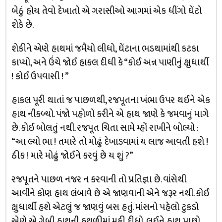
બેઠું હોય તેવો દેખાતો એ ગરાસીઓ આગમાં એક ધીંગો ઘેંટો
શેકે છે.
શેકીને એણે હાથમાં જમૈયો લીધો, ઘેંટાના ભડથામાંથી કટકા
કાપ્યો, અને ઉંચે જોઈ હાકલ દીધી કે “કોઈ અન્ન પાણીનું ક્ષુધાર્થી
! કોઈ ઉપવાસી ! ”
હાકલ પૂરી થાતાં જ પાછળથી, રજપૂતના ખંભા ઉપર થઈને એક
હાથ નીકળ્યો. પંજો પહોળો કરીને એ હાથ જાણે કે જમવાનું માગે
છે. કોઈ બોલતું નથી. રજપૂત ચિતા સામે મ્હોં રાખીને બોલ્યો :
“આ લ્યો ભા ! તમારે તો મોઢું દેખાડવામાં ય લાજ આવતી હશે !
ઠીક ! મારે મોઢું જોઈને કરવું છે ય શું ?”
રજપૂતને પાછળ નજર ન કરવાની તો પ્રતિજ્ઞા છે. વાંસેથી
આવીને કોણ હાથ લંબાવે છે એ જાણવાની એને જરૂર નથી. કોઈ
ક્ષુધાર્થી હશે એટલું જ જાણવું બસ હતું. માંસનો પહેલો ટુકડો
એણે એ ગેબી હાથની હથળીમાં મૂકી દીધો, લઈને હાથ પાછો