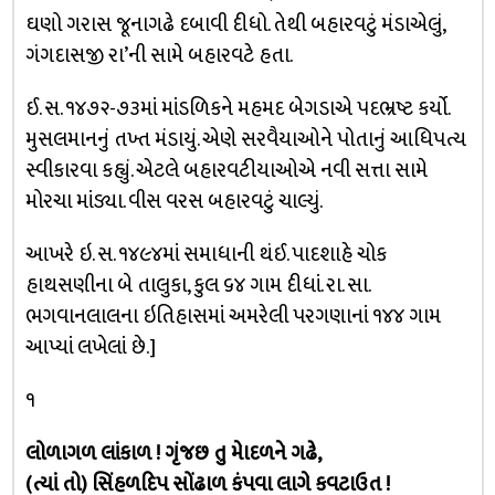
ઘણો ગરાસ જૂનાગઢે દબાવી દીધો. તેથી બહારવટું મંડાએલું,
ગંગદાસજી રા’ની સામે બહારવટે હતા.
ઈ. સ. ૧૪૭૨-૭૩માં માંડળિકને મહમદ બેગડાએ ૫દભ્રષ્ટ કર્યો.
મુસલમાનનું તખ્ત મંડાયું. એણે સરવૈયાઓને પોતાનું આધિપત્ય
સ્વીકારવા કહ્યું. એટલે બહારવટીયાઓએ નવી સત્તા સામે
મોરચા માંડ્યા. વીસ વરસ બહારવટું ચાલ્યું.
આખરે ઇ. સ. ૧૪૯૪માં સમાધાની થંઈ. પાદશાહે ચોક
હાથસણીના બે તાલુકા, કુલ ૬૪ ગામ દીધાં. રા. સા.
ભગવાનલાલના ઇતિહાસમાં અમરેલી પરગણાનાં ૧૪૪ ગામ
આપ્યાં લખેલાં છે.]
૧
લોળાગળ લાંકાળ ! ગૃંજછ તુ મેાદળને ગઢે,
(ત્યાં તો) સિંહળદિપ સોંઢાળ કંપવા લાગે કવટાઉત !