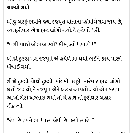
ચાલ્યો ગયો.
બીજુ બટકું કાપીને જ્યાં રજપૂત પોતાના મ્હોમાં મેલવા જાય છે,
ત્યાં ફરીવાર એજ હાથ લાંબો થયો. ને હથેળી ધરી.
“વળી પાછો લોભ લાગ્યો? ઠીક, લ્યો ! ભાગો ! ”
બીજો ટુકડો પણ રજપૂતે એ હથેળીમાં ધર્યો, લઈને હાથ પાછો
ખેંચાઈ ગયો.
ત્રીજો ટુકડો: ચેાથો ટુકડો : પાંચમો : છઠ્ઠો : વારંવાર હાથ લાંબો
થતો જ ગયો, ને રજપૂત એને બટકાં આપતો ગયો. એમ કરતા
આખો ઘેટો ખલ્લાસ થયો તો યે હાથ તો ફરીવાર બહાર
નીકળ્યો.
“રંગ છે તમને ભા ! ૫ત્ય લેવી છે ! લ્યો ત્યારે !”