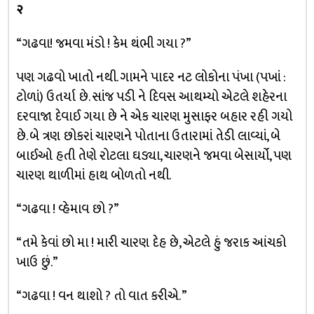
૨
“ગઢવા! જમવા મંડો ! કેમ થંભી ગયા ?”
પણ ગઢવો ખાતો નથી. ગામને પાદર નટ લોકોના પંખા (પખાં :
ટોળાં) ઉતર્યા છે. સાંજ પડી ને દિવસ આથમ્યો એટલે શહેરના
દરવાજા દેવાઈ ગયા છે ને એક ચારણ મુસાફર બહાર રહી ગયો
છે. બે ત્રણ છોકરાં ચારણને પોતાના ઉતારામાં તેડી લાવ્યાં, બે
બાઈઓ હતી તેણે રોટલા ઘડ્યા, ચારણને જમવા બેસાર્યો, પણ
ચારણ થાળીમાં હાથ બોળતો નથી.
“ગઢવા ! વ્હેમાવ છો ?”
“તમે કેવાં છો મા ! મારી ચારણ દેહ છે, એટલે હું જરાક આંચકો
ખાઉ છું.”
“ગઢવા ! વન થાશો ? તો વાત કરીએ. ”