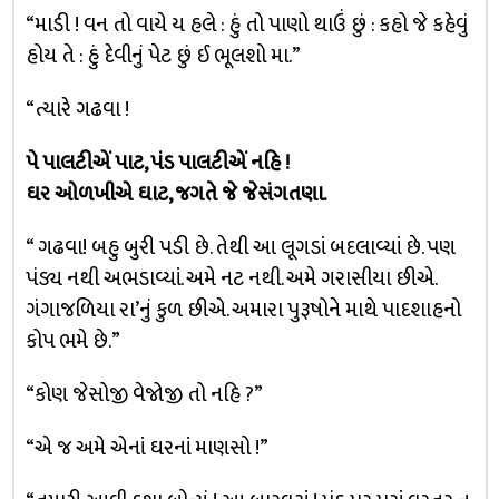
“માડી ! વન તો વાયે ય હલે : હું તો પાણો થાઉં છું : કહો જે કહેવું
હોય તે : હું દેવીનું પેટ છું ઈ ભૂલશો મા.”
“ત્યારે ગઢવા !
પે પાલટીએં પાટ, પંડ પાલટીએં નહિ !
ઘર ઓળખીએ ઘાટ, જગતે જે જેસંગતણા.
“ ગઢવા! બહુ બુરી પડી છે. તેથી આ લૂગડાં બદલાવ્યાં છે. પણ
પંડ્ય નથી અભડાવ્યાં. અમે નટ નથી. અમે ગરાસીયા છીએ.
ગંગાજળિયા રા’નું કુળ છીએ. અમારા પુરૂષોને માથે પાદશાહનો
કોપ ભમે છે.”
“કોણ જેસોજી વેજોજી તો નહિ ?”
“એ જ અમે એનાં ઘરનાં માણસો !”