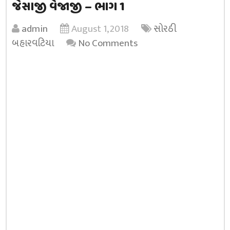
જેસાજી વેજાજી – ભાગ 1
admin
August 1, 2018
સોરઠી
બહારવટિયા
No Comments