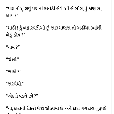
“પણ નો’તું લેવું. પણની કસોટી લેવી’તી. લે બોલ, તું કોણ છે,
બાપ ?”
“માડી ! હું બહારવટીઓ છું. સારૂ માણસ તો અહીંયા ક્યાંથી
બેઠું હોય ?”
“નામ ?”
“જેસો.”
“સાખે ?”
“સરવૈયો.”
“એકલે પંડ્યે છો ?”
“ના, કાકાનો દીકરો વેજો જોડ્યમાં છે. અને દાદા ગંગદાસ ગુરૂપદે