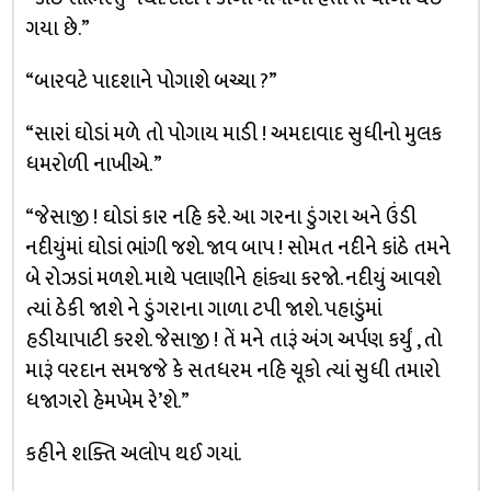
ગયા છે.”
“બારવટે પાદશાને પોગાશે બચ્ચા ?”
“સારાં ઘોડાં મળે તો પોગાય માડી ! અમદાવાદ સુધીનો મુલક
ધમરોળી નાખીએ. ”
“જેસાજી ! ઘોડાં કાર નહિ કરે. આ ગરના ડુંગરા અને ઉંડી
નદીયુંમાં ઘોડાં ભાંગી જશે. જાવ બાપ ! સોમત નદીને કાંઠે તમને
બે રોઝડાં મળશે. માથે પલાણીને હાંક્યા કરજો. નદીયું આવશે
ત્યાં ઠેકી જાશે ને ડુંગરાના ગાળા ટપી જાશે. પહાડુંમાં
હડીયાપાટી કરશે. જેસાજી ! તેં મને તારૂં અંગ અર્પણ કર્યું , તો
મારૂં વરદાન સમજજે કે સતધરમ નહિ ચૂકો ત્યાં સુધી તમારો
ધજાગરો હેમખેમ રે’શે.”
કહીને શક્તિ અલોપ થઈ ગયાં.