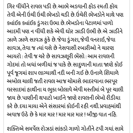
ગિર વીંધીને રાવલ પડી છે. આભે અડવાની હોડ રમતી હોય
તેવી એની ઉંચી ઉંચી ભેખડો ચડી છે. ઉંચેરી ભેખડોને માથે પણ
ક્યાંઈક ક્યાંઈક ડુંગરા ઉભા છે. ભેખડોના પેટાળમાં પાળો
આદમી પણ ન વીંધી શકે એવી ઘોર ઝાડી ઉભી છે. એ ઝાડીને
ઝાળે ઝાળે સાવઝ હુંકે છે. જેવા ડુંગરા, જેવી વનરાઈ, જેવા
સાવઝ, તેવા જ ત્યાં વસે છે નેસવાસી રબારીઓ ને ચારણ
આયરો : તેવી જ ચરે છે સાવઝશૂરી ભેંસો : આમ રાવલની
ગોદમાં તો બધાં બળીયાં જ પાકે છે. સાદુળાની માતા જાણે કોઈ
પૂર્વ જૂગમાં શા૫ લાગ્યાથી નદી બની ગઈ છે. ઉનાળે શિયાળે
અબોલ ચાલી જતી રાવલ આજ ચોમાસે ભાદરવાના ભરપૂર
વરસાદમાં હાથીના ય ભુકા બોલાવે એવી મસ્તીમાં બે પૂર ચાલી
જાય છે. પાણીની થપાટો ખાઈને જાણે રાવલની ભેખો રીડીયા
કરે છે. દયા માયા એને સંસારમાં કોઇની રહી નથી. પ્રવાહમાંથી
અવાજ ઉઠે છે કે માર માર ! માર માર માર ! બીજી વાત નહિ.
શક્તિએ સમર્પેલ રોઝડાં સાંકડો ગાળો ગોતીને ટપી ગયાં. સામે