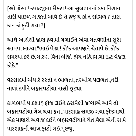
[ઓ જેસા ! કવાટજીના દીકરા ! આ સુલતાનનાં ડંકા નિશાન
તારી પાછળ ગાજતાં આવે છે તે હજુ ય કાં ન સાંભળ ? તારા
કાન કાં ફુટી ગયા ?]
આઘે આઘેથી જાણે હવામાં ગળાઈને એવા ચેતવણીના સૂરેા
આવવા લાગ્યા. “ભાઈ વેજા ! કો’ક આપણને ચેતાવે છે. કો’ક
સમસ્યા કરે છે. ચારણ વિના બીજો હોય નહિ. ભાગો ઝટ વેજલ
કોઠે.”
વરસાદમાં અંધારે રસ્તો ન ભાળતા, તરબોળ પલળતા,નદી
નાળાં ટપીને બહારવટીયા નાસી છૂટ્યા.
કાળભર્યો પાદશાહ ફોજ લઈને ઠરાવેલી જગ્યાએ આવે તો
બહારવટીયા ગેબ થયા હતા. પાદશાહ સમજી ગયા. ફોજમાંથી
એક માણસે અવાજ દઈને બહારવટીયાને ચેતાવેલા. એની સામે
પાદશાહની આંખ ફાટી ગઈ. પૂછ્યું,