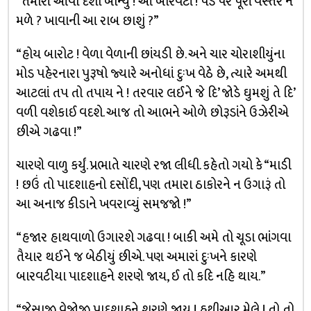
“તમારી આવી દશા બોન્યું ! આ બારવટાં ! પંડ પર પૂરાં વસ્તર ન
મળે ? ખાવાની આ રાબ છાશું ?”
“હોય બારોટ ! વેળા વેળાની છાંયડી છે. અને ચાર ચોરાશીયુંના
મોડ પહેરનારા પુરૂષો જ્યારે અનોધાં દુઃખ વેઠે છે, ત્યારે અમથી
આટલાં તપ તો તપાય ને ! તરવાર લઈને જે દિ’ જોડે ઘુમશું તે દિ’
વળી વશેકાઈ વદશે. આજ તો આભને ઓળે છોરૂડાંને ઉઝેરીએ
છીએ ગઢવા !”
ચારણે વાળુ કર્યું. પ્રભાતે ચારણે રજા લીધી. કહેતો ગયો કે “માડી
! છઉં તો પાદશાહનો દસોંદી, પણ તમારા ઠાકોરને ન ઉગારૂં તો
આ અનાજ કીડાને ખવરાવ્યું સમજજો !”
“હજાર હાથવાળો ઉગારશે ગઢવા ! બાકી અમે તો ચૂડા ભાંગવા
તૈયાર થઈને જ બેઠીયું છીએ. પણ અમારાં દુઃખને કારણે
બારવટીયા પાદશાહને શરણે જાય, ઈ તો કદિ નહિ થાય.”
“જેસાજી વેજોજી પાદશાહને શરણે જાય ! હથીઆર મેલે ! તો તો