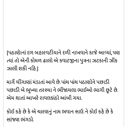
[પઠાણેાનાં દળ બહારવટીયાને દળી નાખવાને કાજે આવ્યાં, પણ
ત્યાં તો એની કોમળ ઢાલો એ કવાટજીના પુત્રના ઝટકાની ઝીંક
ઝાલી શકી નહિ.]
માર્ગે ધીંગાણાં મંડાતાં આવે છે. પાંચ પાંચ પઠાણોને પછાડી
પછાડી બે ભૂખ્યા તરસ્યા ને ભીંજાયલા ભાઈઓ ભાગી છૂટે છે.
એમ થાતાં આખરે રાવલકાંઠો આંબી ગયા.
કોઈ કહે છે કે એ ચારણનું નામ ભવાન સાઉ. ને કોઈ કહે છે કે
સાંજણ ભંગડો.