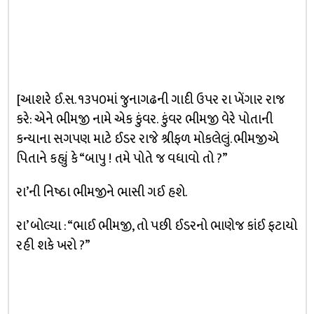
[આશરે ઈ.સ. ૧૩૫૦માં જુનાગઢની ગાદી ઉપર રા ખેંગાર રાજ
કરે: એને ભીમજી નામે એક કુંવર. કુંવર ભીમજી વેરે પોતાની
કન્યાના સગપણ માટે ઈડર રાજે શ્રીફળ મોકલેલું. ભીમજીએ
પિતાને કહ્યું કે “બાપુ ! તમે પોતે જ વધાવો તો ?”
રા’ની નિષ્ઠા ભીમજીને ભાસી ગઈ હશે.
રા’ બોલ્યા : “ભાઈ ભીમજી, તો પછી ઈડરનો ભાણેજ કાંઈ ફટાયો
રહી શકે ખરો ?”