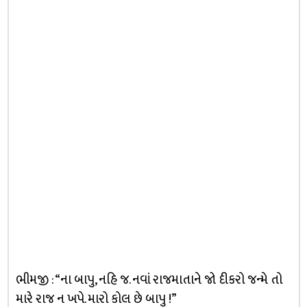
ભીમજી : “ના બાપુ, નહિ જ. નવાં રાજમાતાને જો દીકરો જન્મે તો
મારે રાજ ન ખપે. મારો કોલ છે બાપુ !”