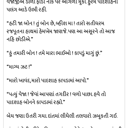
વેજાજીએ ડોળા ફાડી નાક પર આંગળી મૂકી. હુરમ પાદશાહના
પલંગ આડે ઉભી રહી.
“હટી જા બોન ! તું બોન છે, બ્હીશ મા ! તારો સતીધરમ
રજપૂતના હાથમાં હેમખેમ જાણજે. પણ આ અસૂરને તો આજ
નહિ છોડીએ.”
“હું તમારી બોન ! તમે મારા ભાઈઓ ! કાપડું માગું છું.”
“માગ્ય ઝટ !”
“મારો ખાવંદ, મારો પાદશાહ કાપડામાં આપો.”
“પત્યું વેજા ! જેવાં આપણાં તગદીર ! વળો પાછા. હવે તો
પાદશાહ બોનને કાપડામાં રહ્યો.”
બેય જણા ઉતરી ગયા. દાંતમાં લીધેલી તલવારો ઝબૂકતી ગઈ.