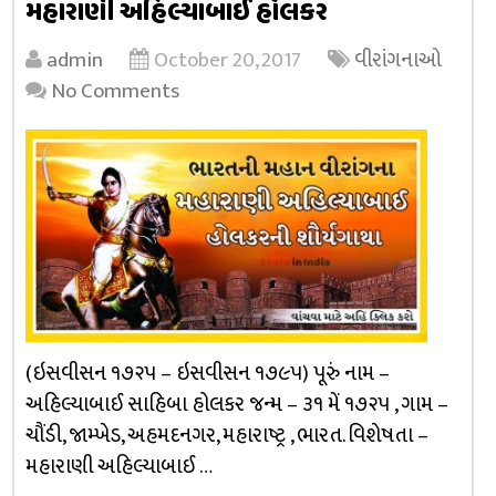
મહારાણી અહિલ્યાબાઈ હોલકર
admin
October 20, 2017
વીરાંગનાઓ
No Comments
(ઇસવીસન ૧૭૨૫ – ઇસવીસન ૧૭૯૫) પૂરું નામ –
અહિલ્યાબાઈ સાહિબા હોલકર જન્મ – ૩૧ મેં ૧૭૨૫ , ગામ –
ચૌંડી, જામ્ખેડ, અહમદનગર, મહારાષ્ટ્ર , ભારત. વિશેષતા –
મહારાણી અહિલ્યાબાઈ …