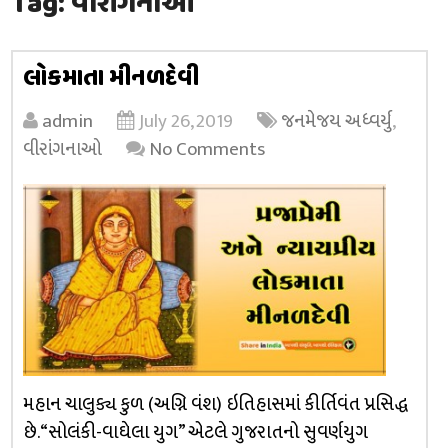
Tag:
વીરાંગનાઓ
લોકમાતા મીનળદેવી
admin
July 26, 2019
જનમેજય અધ્વર્યુ
,
વીરાંગનાઓ
No Comments
મહાન ચાલુક્ય કુળ (અગ્નિ વંશ) ઇતિહાસમાં કીર્તિવંત પ્રસિદ્ધ
છે. “સોલંકી-વાઘેલા યુગ” એટલે ગુજરાતનો સુવર્ણયુગ