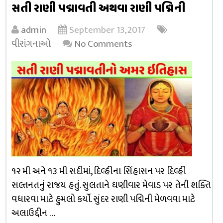
સતી રાણી પદ્માવતી અથવા રાણી પદ્મિની
admin
September 13, 2017
વીરાંગનાઓ
No Comments
૧૨ મી અને ૧૩ મી સદીમાં, દિલ્હીના સિંહાસન પર દિલ્હી
સલ્તનતનું રાજય હતું. સુલતાને ઘણીવાર મેવાડ પર તેની શક્તિ
વધારવા માટે હુમલો કર્યો. સુંદર રાણી પદ્મિની મેળવવા માટે
અલાઉદ્દીન …