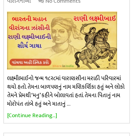
વીરાંગનાઓ
No Comments
લક્ષ્મીભાઈનો જન્મ ૧૮૨૮માં વારાણસીના મરાઠી પરિવારમાં
થયો હતો. તેમના બાળપણનું નામ મણિકર્ણિકા હતું અને લોકો
તેમને પ્રેમથી ‘મનુ’ કહીને બોલાવતાં હતાં. તેમના પિતાનું નામ
મોરોપંત તાંબે હતું અને માતાનું …
[Continue Reading...]