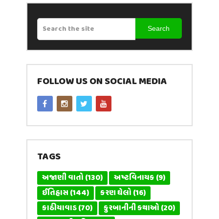
Search
FOLLOW US ON SOCIAL MEDIA
TAGS
અજાણી વાતો
(130)
અષ્ટવિનાયક
(9)
ઈતિહાસ
(144)
કરણ ઘેલો
(16)
કાઠીયાવાડ
(70)
કુરબાનીની કથાઓ
(20)