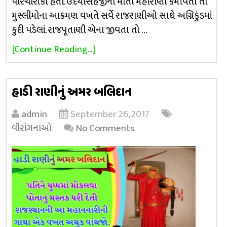
પરિચારીકા હતી. ઉદયસિંહજીના માતા મહારાણી કર્માવતી તો
મુસ્લીમોના આક્રમણ વખતે સર્વે રાજરાણીઓ સાથે અગ્નિકુંડમાં
કુદી પડેલાં. રાજપૂતાણી એના જીવતા તો …
[Continue Reading...]
હાડી રાણીનું અમર બલિદાન
admin
September 26, 2017
વીરાંગનાઓ
No Comments