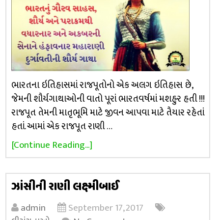
ભારતના ઇતિહાસમાં રાજપૂતોનો એક અલગ ઇતિહાસ છે,
જેમની શૌર્યગાથાઓની વાતો પૂરાં ભારતવર્ષમાં મશહુર હતી !!!
રાજપૂત તેમની માતૃભૂમિ માટે જીવન આપવા માટે તૈયાર રહેતાં
હતાં. આમાં એક રાજપૂત રાણી …
[Continue Reading...]
ઝાંસીની રાણી લક્ષ્મીબાઈ
admin
September 17, 2017