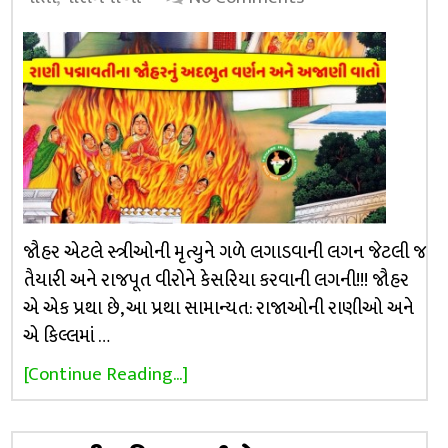
જૌહર એટલે સ્ત્રીઓની મૃત્યુને ગળે લગાડવાની લગન જેટલી જ
તૈયારી અને રાજપૂત વીરોને કેસરિયા કરવાની લગની!!! જૌહર
એ એક પ્રથા છે, આ પ્રથા સામાન્યત: રાજાઓની રાણીઓ અને
એ કિલ્લમાં …
[Continue Reading...]