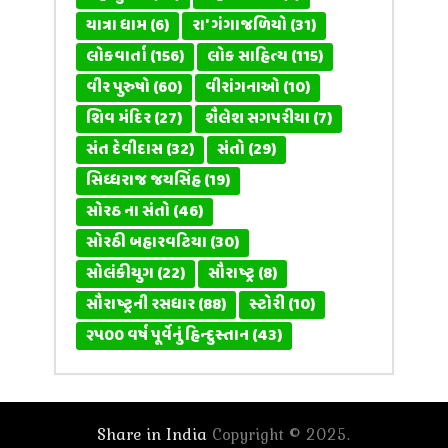
યાત્રા ધામ
(6)
રા' ગંગાજળિયો
(31)
લોકવાર્તા
(156)
લોક સાહિત્ય
(115)
વીર પુરુષો
(60)
વીરાંગનાઓ
(10)
શિવ મંદિર
(27)
શૈલેશ સગપરીયા
(7)
સંત દેવીદાસ
(32)
સંતો
(29)
સિધ્ધરાજ જયસિંહ
(19)
સોરઠ ના સંતો
(46)
સોરઠી બહારવટિયા
(30)
સોલંકીયુગ
(22)
સૌરાષ્ટ્ર
(8)
સૌરાષ્ટ્રની રસધાર
(88)
સ્ટોરી
(10)
૨૫૦૦ વર્ષ પૂર્વેનું હિન્દુસ્તાન
(43)
Share in India
Copyright © 2025.