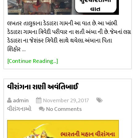
લખતર તાલુકાના ડેડાદરા ગામની આ વાત છે. આ ખાંભી
ડેડાદરા ગામના ત્રિવેદી પરીવાર ના સતી અંબા ની છે. જેમનાં લગ્ન
ડેડાદરા ના જેશંકર ત્રિવેદી સાથે થયેલા. અંબાના પિતા
શિહોર …
[Continue Reading...]
વીરાંગના રાણી અવંતિબાઈ
admin
November 29, 2017
વીરાંગનાઓ
No Comments