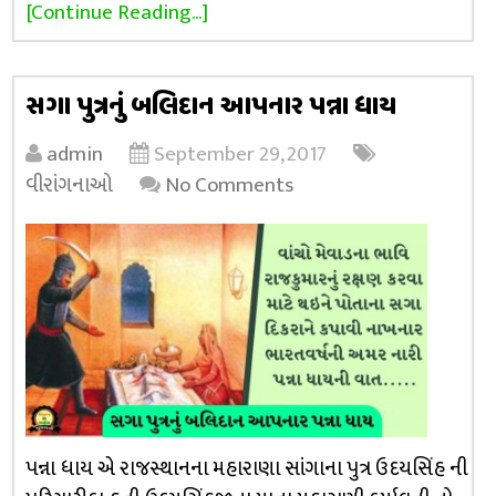
[Continue Reading...]
સગા પુત્રનું બલિદાન આપનાર પન્ના ધાય
admin
September 29, 2017
વીરાંગનાઓ
No Comments
પન્ના ધાય એ રાજસ્થાનના મહારાણા સાંગાના પુત્ર ઉદયસિંહ ની