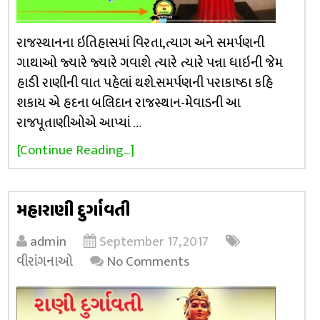
રાજસ્થાનના ઇતિહાસમાં વિરતા,ત્યાગ અને સમર્પણની
ગાથાઓ જ્યારે જ્યારે ગવાશે ત્યારે ત્યારે પન્ના ધાઇની જેમ
હાડી રાણીની વાત પહેલાં થશે.સમર્પણની પરાકાષ્ઠા કહિ
શકાય એ હદના બલિદાન રાજસ્થાન-મેવાડની આ
રાજપૂતાણીઓએ આપ્યાં …
[Continue Reading...]
મહારાણી દુર્ગાવતી
admin
September 17, 2017
વીરાંગનાઓ
No Comments