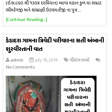
(ઈ.સ.૯૬૦ થી ૧૩૦૪ દરમિયાન) આવા મહાન કુળ મા સમ્રાટ
ભીમદેવજી અને સામ્રાજ્ઞી ઉદયમતીજી ના પુત્ર …
[Continue Reading...]
ડેડાદરા ગામના ત્રિવેદી પરીવારના સતી અંબાની
શુરવીરતાની વાત
admin
July 18, 2019
વીરાંગનાઓ
No Comments