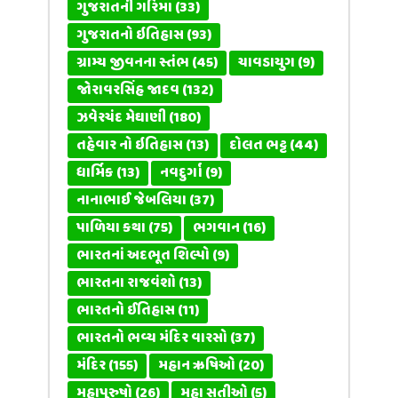
ગુજરાતની ગરિમા
(33)
ગુજરાતનો ઇતિહાસ
(93)
ગ્રામ્ય જીવનના સ્તંભ
(45)
ચાવડાયુગ
(9)
જોરાવરસિંહ જાદવ
(132)
ઝવેરચંદ મેઘાણી
(180)
તહેવાર નો ઇતિહાસ
(13)
દોલત ભટ્ટ
(44)
ધાર્મિક
(13)
નવદુર્ગા
(9)
નાનાભાઈ જેબલિયા
(37)
પાળિયા કથા
(75)
ભગવાન
(16)
ભારતનાં અદભૂત શિલ્પો
(9)
ભારતના રાજવંશો
(13)
ભારતનો ઈતિહાસ
(11)
ભારતનો ભવ્ય મંદિર વારસો
(37)
મંદિર
(155)
મહાન ઋષિઓ
(20)
મહાપુરુષો
(26)
મહા સતીઓ
(5)