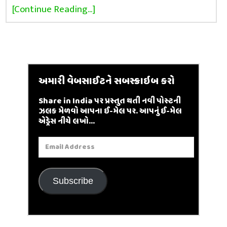
[Continue Reading...]
અમારી વેબસાઈટને સબસ્ક્રાઇબ કરો
Share in India પર પ્રસ્તુત થતી નવી પોસ્ટની
ઝલક મેળવો આપના ઈ-મેલ પર. આપનું ઈ-મેલ
એડ્રેસ નીચે લખો...
Email
Address
Subscribe