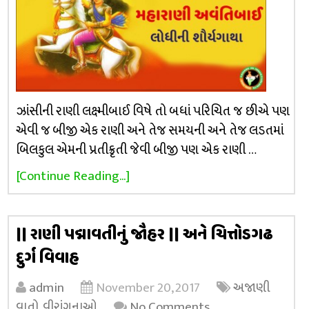
ઝાંસીની રાણી લક્ષ્મીબાઈ વિષે તો બધાં પરિચિત જ છીએ પણ
એવી જ બીજી એક રાણી અને તેજ સમયની અને તેજ લડતમાં
બિલકુલ એમની પ્રતીક્રૃતી જેવી બીજી પણ એક રાણી …
[Continue Reading...]
|| રાણી પદ્માવતીનું જૌહર || અને ચિત્તોડગઢ
દુર્ગ વિવાહ
admin
November 20, 2017
અજાણી
વાતો
,
વીરાંગનાઓ
No Comments