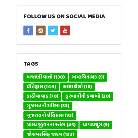
FOLLOW US ON SOCIAL MEDIA
TAGS
અજાણી વાતો
(130)
અષ્ટવિનાયક
(9)
ઈતિહાસ
(144)
કરણ ઘેલો
(16)
કાઠીયાવાડ
(70)
કુરબાનીની કથાઓ
(20)
ગુજરાતની ગરિમા
(33)
ગુજરાતનો ઇતિહાસ
(93)
ગ્રામ્ય જીવનના સ્તંભ
(45)
ચાવડાયુગ
(9)
જોરાવરસિંહ જાદવ
(132)