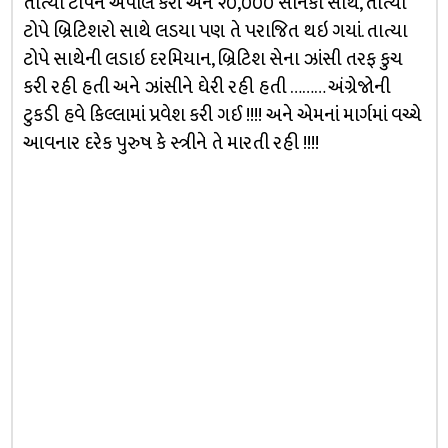
તાત્યા ટોપેને અપીલ કરી અને ૨૦,૦૦૦ સૈનિકો સાથે, તાત્યા
ટોપે બ્રિટિશરો સાથે લડયા પણ તે પરાજિત થઇ ગયાં. તાત્યા
ટોપે સાથેની લડાઇ દરમિયાન, બ્રિટિશ સેના ઝાંસી તરફ કુચ
કરી રહી હતી અને ઝાંસીને ઘેરી રહી હતી ……… અંગ્રેજોની
ટુકડી હવે કિલ્લામાં પ્રવેશ કરી ગઈ !!!! અને એમનાં માર્ગમાં વચ્ચે
આવનાર દરેક પુરુષ કે સ્ત્રીને તે મારતી રહી !!!!