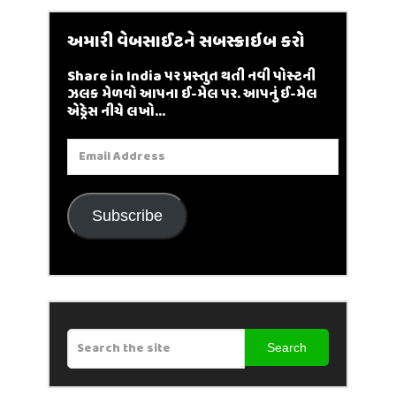
અમારી વેબસાઈટને સબસ્ક્રાઇબ કરો
Share in India પર પ્રસ્તુત થતી નવી પોસ્ટની
ઝલક મેળવો આપના ઈ-મેલ પર. આપનું ઈ-મેલ
એડ્રેસ નીચે લખો...
Email
Address
Subscribe
Search