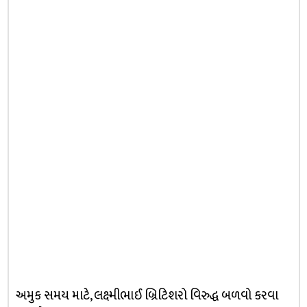
અમુક સમય માટે, લક્ષ્મીભાઈ બ્રિટિશરો વિરુદ્ધ બળવો કરવા