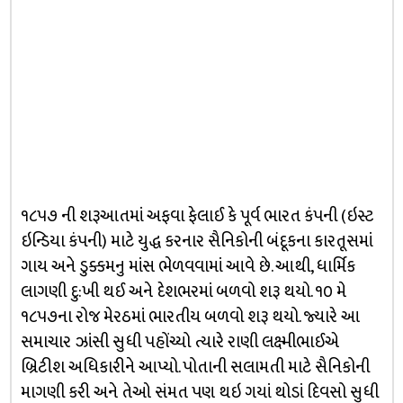
૧૮૫૭ ની શરૂઆતમાં અફવા ફેલાઈ કે પૂર્વ ભારત કંપની (ઇસ્ટ
ઇન્ડિયા કંપની) માટે યુદ્ધ કરનાર સૈનિકોની બંદૂકના કારતૂસમાં
ગાય અને ડુક્કમનુ માંસ ભેળવવામાં આવે છે. આથી, ધાર્મિક
લાગણી દુ:ખી થઈ અને દેશભરમાં બળવો શરૂ થયો. ૧૦ મે
૧૮૫૭ના રોજ મેરઠમાં ભારતીય બળવો શરૂ થયો. જ્યારે આ
સમાચાર ઝાંસી સુધી પહોંચ્યો ત્યારે રાણી લક્ષ્મીભાઈએ
બ્રિટીશ અધિકારીને આપ્યો. પોતાની સલામતી માટે સૈનિકોની
માગણી કરી અને તેઓ સંમત પણ થઇ ગયાં થોડાં દિવસો સુધી