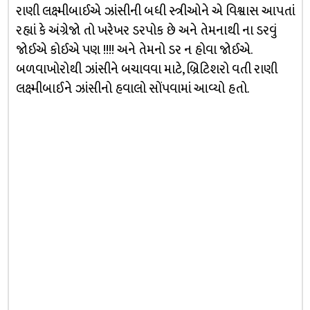
રાણી લક્ષ્મીબાઈએ ઝાંસીની બધી સ્ત્રીઓને એ વિશ્વાસ આપતાં
રહ્યાં કે અંગ્રેજો તો ખરેખર ડરપોક છે અને તેમનાથી ના ડરવું
જોઈએ કોઈએ પણ !!!! અને તેમનો ડર ન હોવા જોઈએ.
બળવાખોરોથી ઝાંસીને બચાવવા માટે, બ્રિટિશરો વતી રાણી
લક્ષ્મીબાઈને ઝાંસીનો હવાલો સોંપવામાં આવ્યો હતો.