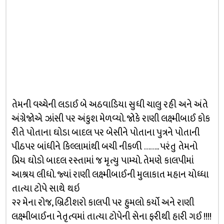
તેમની વચ્ચેની લડાઈ બે અઠવાડિયા સુધી ચાલુ રહી અને અંતે
અંગ્રેજોએ ઝાંસી પર અંકુશ મેળવ્યો. જોકે રાણી લક્ષ્મીબાઈ કોક
રીતે પોતાના ઘોડા બાદલ પર બેસીને પોતાના પુત્રને પોતાની
પીઠપર બાંધીને કિલ્લામાંથી બચી નીકળી …….. પરંતુ તેમનો
પ્રિય ઘોડો બાદલ રસ્તામાં જ મૃત્યુ પામ્યો. તેમણે કાલપીમાં
આશ્રય લીધો. જ્યાં રાણી લક્ષ્મીબાઈની મુલાકાત મહાન યોધ્ધા
તાત્યા ટોપે સાથે થઇ
૨૨ મેના રોજ, બ્રિટીશરો કાલપી પર હુમલો કર્યો અને રાણી
લક્ષ્મીબાઈના નેતૃત્વમાં તાત્યા ટોપેની સેના ફરીથી હારી ગઈ !!!!