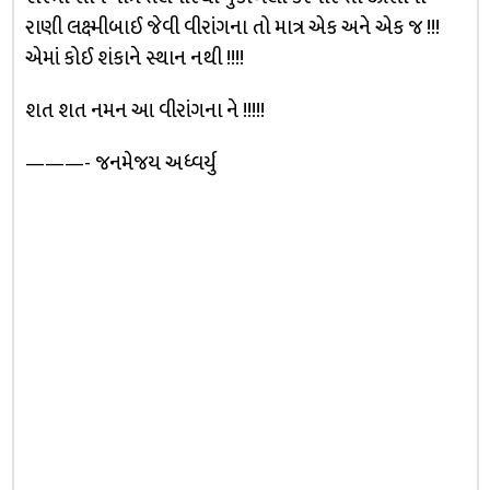
રાણી લક્ષ્મીબાઈ જેવી વીરાંગના તો માત્ર એક અને એક જ !!!
એમાં કોઈ શંકાને સ્થાન નથી !!!!
શત શત નમન આ વીરાંગના ને !!!!!
———- જનમેજય અધ્વર્યુ