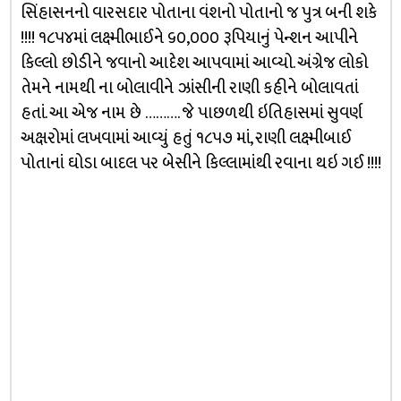
સિંહાસનનો વારસદાર પોતાના વંશનો પોતાનો જ પુત્ર બની શકે
!!!! ૧૮૫૪માં લક્ષ્મીભાઈને ૬૦,૦૦૦ રૂપિયાનું પેન્શન આપીને
કિલ્લો છોડીને જવાનો આદેશ આપવામાં આવ્યો. અંગ્રેજ લોકો
તેમને નામથી ના બોલાવીને ઝાંસીની રાણી કહીને બોલાવતાં
હતાં. આ એજ નામ છે ………. જે પાછળથી ઇતિહાસમાં સુવર્ણ
અક્ષરોમાં લખવામાં આવ્યું હતું ૧૮૫૭ માં, રાણી લક્ષ્મીબાઈ
પોતાનાં ઘોડા બાદલ પર બેસીને કિલ્લામાંથી રવાના થઇ ગઈ !!!!