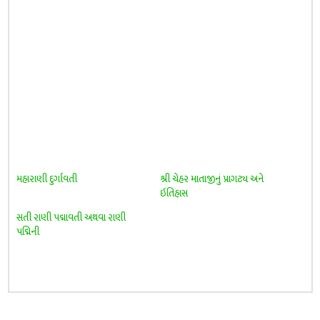
મહારાણી દુર્ગાવતી
શ્રી ચેહર માતાજીનું પ્રાગટ્ય અને
ઇતિહાસ
સતી રાણી પદ્માવતી અથવા રાણી
પદ્મિની