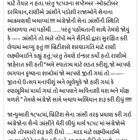
માટે તૈયાર ન હતા. પરંતુ ૧૮૫૭ના સપ્ટેમ્બર -ઑક્ટોબર
દરમિયાન, રાણીએ ઝાંસીને પડોશી રાજાઓને સેનાના
આક્રમણથી બચાવ્યાં !!!! અંગ્રેજોની સેના ઝાંસીની સ્થિતિ
સંભાળવા ત્યાં પહોંચી ……. પરંતુ પહોંચતાની સાથે તેમણે જોયું
કે —– ઝાંસીને તો ભારે તોપો અને સૈનિકો દ્વારા સુરક્ષિત કરી
લેવામાં આવ્યું હતું !!!! બ્રિટીશસે શરણાગતિ માટે રાણી
લક્ષ્મીબાઈને કહ્યું હતું, પરંતુ તેમણે ઇન્કાર કર્યો હતો. રાણીએ
જાહેરાત કરી હતી “અમે સ્વાતંત્ર્ય માટે લડત કરીશું, જો આપણે
ભગવાન કૃષ્ણના શબ્દોમાં જો આપણે જીતી ગયાં તો ——-
જીતનો ઉત્સવ મનાવીશું અને ભૂલેચૂકે જો હારી ગયાં કે
રણભૂમિમાં માર્યા ગયાં તો આપણને અવિનાશી યશ અને મોક્ષ
મળશે ” તેમણે અંગ્રેજો સામે બચાવ અભિયાન શરૂ કરી દીધું !!!!!
જાન્યુઆરી ૧૮૫૮માં, બ્રિટિશ સેના ઝાંસી તરફ પ્રયાણ કરી ગઈ.
અંગ્રેજોના સૈન્યે ઝાંસીને ઘેરી લીધું. માર્ચ ૧૮૫૮ માં અંગ્રેજોએ
ભારે તોપમારો શરૂ કરી દીધો …… મદદ માટે લક્ષ્મીબાઈએ