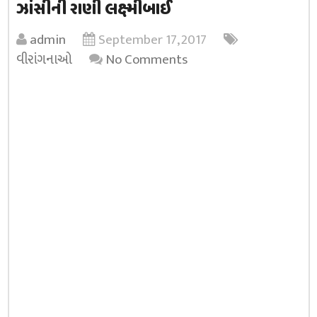
ઝાંસીની રાણી લક્ષ્મીબાઈ
admin
September 17, 2017
વીરાંગનાઓ
No Comments