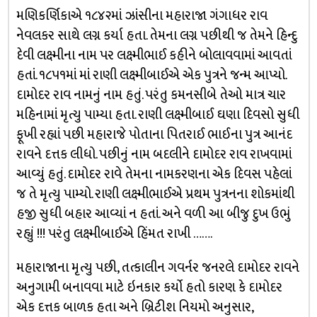
મણિકર્ણિકાએ ૧૮૪૨માં ઝાંસીના મહારાજા ગંગાધર રાવ
નેવલકર સાથે લગ્ન કર્યા હતા. તેમના લગ્ન પછીથી જ તેમને હિન્દુ
દેવી લક્ષ્મીના નામ પર લક્ષ્મીભાઈ કહીને બોલાવવામાં આવતાં
હતાં. ૧૮૫૧માં માં રાણી લક્ષ્મીબાઈએ એક પુત્રને જન્મ આપ્યો.
દામોદર રાવ નામનું નામ હતું. પરંતુ કમનસીબે તેઓ માત્ર ચાર
મહિનામાં મૃત્યુ પામ્યા હતા. રાણી લક્ષ્મીબાઈ ઘણા દિવસો સુધી
ફૂખી રહ્યાં પછી મહારાજે પોતાના પિતરાઈ ભાઈના પુત્ર આનંદ
રાવને દત્તક લીધો. પછીનું નામ બદલીને દામોદર રાવ રાખવામાં
આવ્યું હતું. દામોદર રાવે તેમના નામકરણના એક દિવસ પહેલાં
જ તે મૃત્યુ પામ્યો. રાણી લક્ષ્મીભાઈએ પ્રથમ પુત્રનના શોકમાંથી
હજી સુધી બહાર આવ્યાં ન હતાં. અને વળી આ બીજુ દુખ ઉભું
રહ્યું !!! પરંતુ લક્ષ્મીબાઈએ હિંમત રાખી …….
મહારાજાના મૃત્યુ પછી, તત્કાલીન ગવર્નર જનરલે દામોદર રાવને
અનુગામી બનાવવા માટે ઇનકાર કર્યો હતો કારણ કે દામોદર
એક દત્તક બાળક હતા અને બ્રિટીશ નિયમો અનુસાર,