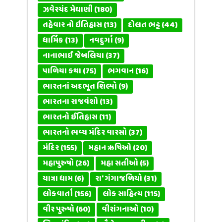
ઝવેરચંદ મેઘાણી
(180)
તહેવાર નો ઇતિહાસ
(13)
દોલત ભટ્ટ
(44)
ધાર્મિક
(13)
નવદુર્ગા
(9)
નાનાભાઈ જેબલિયા
(37)
પાળિયા કથા
(75)
ભગવાન
(16)
ભારતનાં અદભૂત શિલ્પો
(9)
ભારતના રાજવંશો
(13)
ભારતનો ઈતિહાસ
(11)
ભારતનો ભવ્ય મંદિર વારસો
(37)
મંદિર
(155)
મહાન ઋષિઓ
(20)
મહાપુરુષો
(26)
મહા સતીઓ
(5)
યાત્રા ધામ
(6)
રા' ગંગાજળિયો
(31)
લોકવાર્તા
(156)
લોક સાહિત્ય
(115)
વીર પુરુષો
(60)
વીરાંગનાઓ
(10)