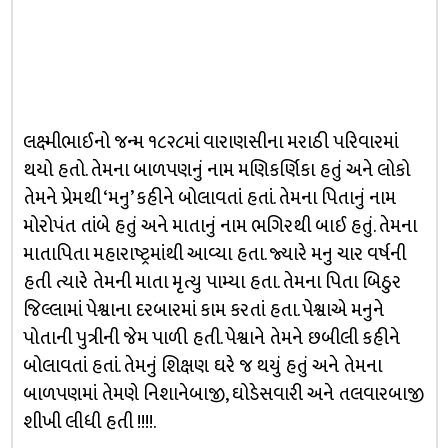
લક્ષ્મીભાઈનો જન્મ ૧૮૨૮માં વારાણસીના મરાઠી પરિવારમાં
થયો હતો. તેમના બાળપણનું નામ મણિકર્ણિકા હતું અને લોકો
તેમને પ્રેમથી ‘મનુ’ કહીને બોલાવતાં હતાં. તેમના પિતાનું નામ
મોરોપંત તાંબે હતું અને માતાનું નામ ભગિરથી બાઈ હતું. તેમના
માતાપિતા મહારાષ્ટ્રમાંથી આવ્યા હતા. જ્યારે મનુ ચાર વર્ષની
હતી ત્યારે તેમની માતા મૃત્યુ પામ્યા હતા. તેમના પિતા બિઠુર
જિલ્લામાં પેશ્વાના દરબારમાં કામ કરતાં હતા. પેશ્વાએ મનુને
પોતાની પુત્રીની જેમ પાળી હતી. પેશ્વાને તેમને છબીલી કહીને
બોલાવતાં હતાં. તેમનું શિક્ષણ ઘરે જ થયું હતું અને તેમના
બાળપણમાં તેમણે નિશાનેબાજી, ઘોડેસવારી અને તલવારબાજી
શીખી લીધી હતી !!!!.