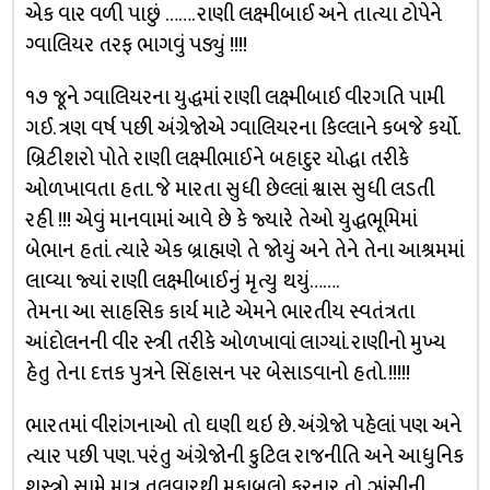
એક વાર વળી પાછું ……. રાણી લક્ષ્મીબાઈ અને તાત્યા ટોપેને
ગ્વાલિયર તરફ ભાગવું પડ્યું !!!!
૧૭ જૂને ગ્વાલિયરના યુદ્ધમાં રાણી લક્ષ્મીબાઈ વીરગતિ પામી
ગઈ. ત્રણ વર્ષ પછી અંગ્રેજોએ ગ્વાલિયરના કિલ્લાને કબજે કર્યો.
બ્રિટીશરો પોતે રાણી લક્ષ્મીભાઈને બહાદુર યોદ્ધા તરીકે
ઓળખાવતા હતા. જે મારતા સુધી છેલ્લાં શ્વાસ સુધી લડતી
રહી !!! એવું માનવામાં આવે છે કે જ્યારે તેઓ યુદ્ધભૂમિમાં
બેભાન હતાં. ત્યારે એક બ્રાહ્મણે તે જોયું અને તેને તેના આશ્રમમાં
લાવ્યા જ્યાં રાણી લક્ષ્મીબાઈનું મૃત્યુ થયું…….
તેમના આ સાહસિક કાર્ય માટે એમને ભારતીય સ્વતંત્રતા
આંદોલનની વીર સ્ત્રી તરીકે ઓળખાવાં લાગ્યાં. રાણીનો મુખ્ય
હેતુ તેના દત્તક પુત્રને સિંહાસન પર બેસાડવાનો હતો. !!!!!
ભારતમાં વીરાંગનાઓ તો ઘણી થઇ છે. અંગ્રેજો પહેલાં પણ અને
ત્યાર પછી પણ. પરંતુ અંગ્રેજોની કુટિલ રાજનીતિ અને આધુનિક
શસ્ત્રો સામે માત્ર તલવારથી મુકાબલો કરનાર તો ઝાંસીની