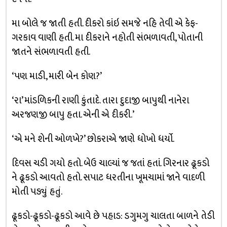
મા બોલે જ જાતી હતી. દીકરો કાંઇ સમજે નહિ તેવી એ કેફ-
ગરકાવ વાણી હતી. મા દીકરાને નહોતી સંભળાવતી, પોતાની
જાતને સંભળાવતી હતી.
‘પણ માડી, મારી બેન કોણ?’
‘રા’ માંડળિકની રાણી કુંતાદે. તારા દુદાજી બાપુથી નાનેરા
અરજણજી બાપુ હતા. એની એ દીકરી.’
‘એ મને શેની ઓળખે?’ છોકરાએ જાણે ધોખો ધર્યો.
દિવસ ચડી ગયો હતો. બેઉ ચાલ્યાં જ જતાં હતાં. ગિરનાર ઢૂકડો
ને ઢૂકડો આવતો હતો. સપાટ ધરતીના ખૂમચામાં જાને વાદળી
મોતી પડ્યું હતું.
ઢૂકડો-ઢૂકડો-ઢૂકડો આવે છે પહાડ: ડગુમગુ ચાલતા બાળને તેડી