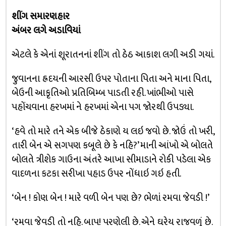
શીંગ સમારણહાર
અંબર લગે અડાવિયાં
એટલે કે એનાં શૂરાતનનાં શીંગ તો ઠેઠ આકાશ લગી અડી ગયાં.
જુવાનના હ્રદયની આરસી ઉપર પોતાના પિતા અને માના પિતા,
બેઉની આકૃતિઓ પ્રતિબિમ્બ પાડતી રહી. ખાંભીઓ પાસે
પહોંચવાના હરખમાં ને હરખમાં એના પગ જોરથી ઉપડ્યા.
‘હવે તો મારે તને એક બીજે ઠેકાણે ય લઇ જવો છે. જોઉં તો ખરી,
તારી બેન એ સગપણ કબૂલે છે કે નહિ?’ માની આંખો એ બોલતે
બોલતે ત્રીશેક ગાઉના અંતરે આખા સીમાડાને રોકી પડેલા એક
વાદળના કટકા સરીખા પહાડ ઉપર નોંધાઇ ગઇ હતી.
‘બેન ! કોણ બેન ! મારે વળી બેન પણ છે? ભેળાં રમવા જેવડી !’
‘રમવા જેવડી તો નહિ. બાપ! પરણેલી છે. એને ઘરેય રાજવળું છે.