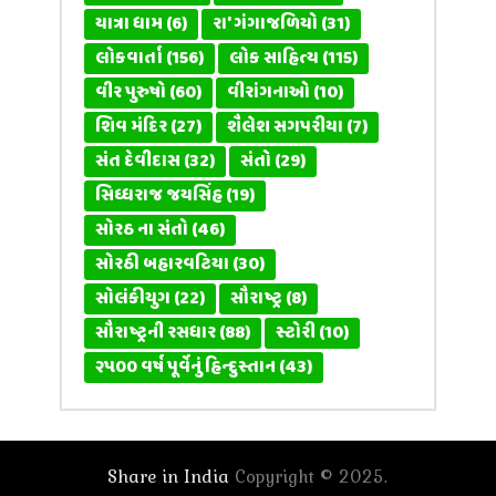
યાત્રા ધામ
(6)
રા' ગંગાજળિયો
(31)
લોકવાર્તા
(156)
લોક સાહિત્ય
(115)
વીર પુરુષો
(60)
વીરાંગનાઓ
(10)
શિવ મંદિર
(27)
શૈલેશ સગપરીયા
(7)
સંત દેવીદાસ
(32)
સંતો
(29)
સિધ્ધરાજ જયસિંહ
(19)
સોરઠ ના સંતો
(46)
સોરઠી બહારવટિયા
(30)
સોલંકીયુગ
(22)
સૌરાષ્ટ્ર
(8)
સૌરાષ્ટ્રની રસધાર
(88)
સ્ટોરી
(10)
૨૫૦૦ વર્ષ પૂર્વેનું હિન્દુસ્તાન
(43)
Share in India
Copyright © 2025.