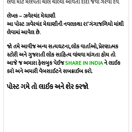
લેવા માટે મલપતી ચાલે ચાલ્યા આવતા દાદા જેવો ગરવો દેવ.
લેખક – ઝવેરચંદ મેઘાણી
આ પોસ્ટ ઝવેરચંદ મેઘાણીની નવલકથા રા’ ગંગાજળિયો માંથી
લેવામાં આવેલ છે.
જો તમે આવીજ અન્ય સત્યઘટના, લોક વાર્તાઓ, પ્રેરણાત્મક
સ્ટોરી અને ગુજરાતી લોક સાહિત્ય વાંચવા માંગતા હોય તો
આજે જ અમારા ફેસબુક પેઈજ
SHARE IN INDIA
ને લાઈક
કરો અને અમારી વેબસાઈટને સબક્રાઈબ કરો.
પોસ્ટ ગમે તો લાઈક અને શેર કરજો