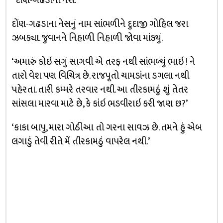
“દોંણ-ગઢડાનો નેસ.’
દોંણ-ગઢડાના નેસનું નામ સાંભળીને દુદાજી ગોહિલ જરા
ઝબક્યા. જુવાનને નિહાળી નિહાળી જોવા માંડ્યું.
‘અમારું કોઇ સગું સાગવી એ તરફ નથી સાંભળ્યું ભાઇ ! ને
તારો વેશ પણ વિચિત્ર છે. રાજપૂતો ચામડાંના ડગલા નથી
પહેરતા. તારી કમ્મરે તરવાર નથી. આ તીરકામઠું શું તેતર
સાંસલા મારવા માટે છે, કે કાંઇ ભડવીરાઇ કરી જાણ છ?’
‘કાકા બાપુ, મારા ગોઠીઆ તો ગરના સાવઝ છે. તમને હું એબ
લગાડું તેવી રીતે મેં તીરકામઠું વાપરેલ નથી.’