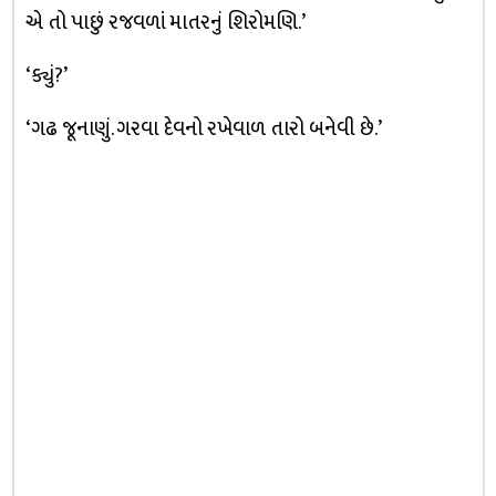
એ તો પાછું રજવળાં માતરનું શિરોમણિ.’
‘ક્યું?’
‘ગઢ જૂનાણું. ગરવા દેવનો રખેવાળ તારો બનેવી છે.’