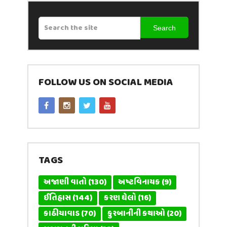
Search
FOLLOW US ON SOCIAL MEDIA
TAGS
અજાણી વાતો
(130)
અષ્ટવિનાયક
(9)
ઈતિહાસ
(144)
કરણ ઘેલો
(16)
કાઠીયાવાડ
(70)
કુરબાનીની કથાઓ
(20)