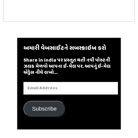
અમારી વેબસાઈટને સબસ્ક્રાઇબ કરો
Share in India પર પ્રસ્તુત થતી નવી પોસ્ટની
ઝલક મેળવો આપના ઈ-મેલ પર. આપનું ઈ-મેલ
એડ્રેસ નીચે લખો...
Email
Address
Subscribe