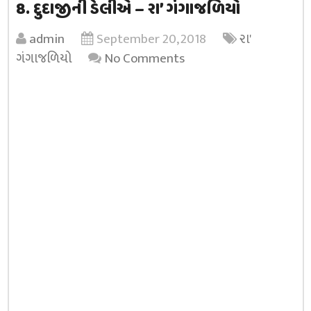
8. દુદાજીની ડેલીએ – રા’ ગંગાજળિયો
admin
September 20, 2018
રા'
ગંગાજળિયો
No Comments