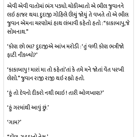
એવી એવી વાતોમાં ભંગ પડ્યો. ચોકીઆતો એ ભીલ જુવાનને
લઇ હાજર થયા. દુદાજી ગોહિલે ઊંચું જોયું તે વખતે તો એ ભીલ
જુવાન એમના ચરણોમાં હાથ લંબાવી કહેતો હતો : “કાકાબાપુ,જે
સોમનાથ.”
‘કોણ છો ભા? દુદાજીએ આંખ મરોડી : ‘તું વળી કોણ ભત્રીજો
ફાટી નીકળ્યો?’
‘કાકાબાપુ ! મારાં મા તો કહેતાં’તાં કે તમે મને જોતાં વેંત પરખી
લેશો.” જુવાન રાજી રાજી થઇ રહ્યો હતો.
‘હું તો દેવનો દીકરો નથી ભાઇ ! તારી ઓળખાણ?’
‘હું ગરમાંથી આવું છું.’
‘ગામ?’