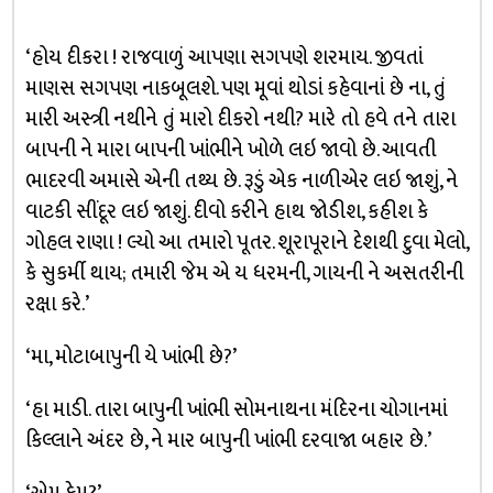
‘હોય દીકરા ! રાજવાળું આપણા સગપણે શરમાય. જીવતાં
માણસ સગપણ નાકબૂલશે. પણ મૂવાં થોડાં કહેવાનાં છે ના, તું
મારી અસ્ત્રી નથીને તું મારો દીકરો નથી? મારે તો હવે તને તારા
બાપની ને મારા બાપની ખાંભીને ખોળે લઇ જાવો છે. આવતી
ભાદરવી અમાસે એની તથ્ય છે. રૂડું એક નાળીએર લઇ જાશું, ને
વાટકી સીંદૂર લઇ જાશું. દીવો કરીને હાથ જોડીશ, કહીશ કે
ગોહલ રાણા ! લ્યો આ તમારો પૂતર. શૂરાપૂરાને દેશથી દુવા મેલો,
કે સુકર્મી થાય; તમારી જેમ એ ય ધરમની, ગાયની ને અસતરીની
રક્ષા કરે.’
‘મા, મોટાબાપુની યે ખાંભી છે?’
‘હા માડી. તારા બાપુની ખાંભી સોમનાથના મંદિરના ચોગાનમાં
કિલ્લાને અંદર છે, ને માર બાપુની ખાંભી દરવાજા બહાર છે.’