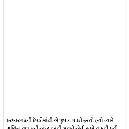
દરબારગઢની દેવડીમાંથી એ જુવાન પાછો ફરતો હતો ત્યારે
ગુણિકા તળાવની અંદર તરતી બતકો એની સામે તાકતી હતી.