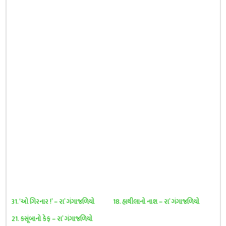
31. ‘ઓ ગિરનાર !’ – રા’ ગંગાજળિયો
18. હાથીલાનો નાશ – રા’ ગંગાજળિયો
21. કસૂંબાનો કેફ – રા’ ગંગાજળિયો