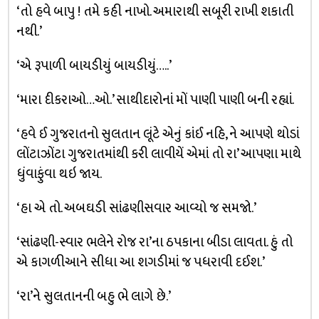
‘તો હવે બાપુ ! તમે કહી નાખો. અમારાથી સબૂરી રાખી શકાતી
નથી.’
‘એ રૂપાળી બાયડીયું બાયડીયું…..’
‘મારા દીકરાઓ…ઓ.’ સાથીદારોનાં મોં પાણી પાણી બની રહ્યાં.
‘હવે ઈ ગુજરાતનો સુલતાન લૂંટે એનું કાંઈ નહિ, ને આપણે થોડાં
લોંટાઝોંટા ગુજરાતમાંથી કરી લાવીયેં એમાં તો રા’ આપણા માથે
ધુંવાફુંવા થઇ જાય.
‘હા એ તો. અબઘડી સાંઢણીસવાર આવ્યો જ સમજો.’
‘સાંઢણી-સ્વાર ભલેને રોજ રા’ના ઠપકાના બીડા લાવતા. હું તો
એ કાગળીઆને સીધા આ શગડીમાં જ પધરાવી દઈશ.’
‘રા’ને સુલતાનની બહુ ભે લાગે છે.’