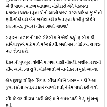
એની પાછળ પાછળ ભાલાળા ચોકીદારો એને ધકાવતા
ધકાવતા ચાલતા હતા. એની આંખો ચકળ વકળ ચારે બાજુ જોતી
હતી. ચોકીદારો એને હાકોટા કરી કહેતા હતા કે ‘સીધું જોઇને
હાલવા મંડ, જુવાન ! નીકર ભાલો ખાઇશ.’
બહારના તળાવની પાળે બેઠેલી માને એણે કહ્યું. ‘હાલો માડી,
સોમૈયાજીએ મારે માથે મહેર કીધી. હાલો મારા ગોઠીઆ સાવઝ
વાટ જોતા હશે.’
દીકરાની મુખમુદ્રા વાંચીને મા પણ ચાલી નીકળી. હાથીલા રાજની
સીમ આવી ત્યાં સુધી ચોકીઆતો એ મા-દીકરાને મૂકી આવ્યા.
એક દુદાજી ગોહિલ સિવાય બીજા કોઇને ખબર ન પડી કે આ
જુવાન કોણ હતો, શા કામે આવ્યો હતો, ને કેમ પાછો ફરી ગયો.
સીમાડે વટાવી ગયા પછી એણે માને સમજ પાડી કે શું શું બન્યું
હતું.