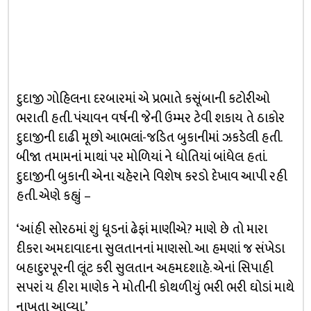
દુદાજી ગોહિલના દરબારમાં એ પ્રભાતે કસૂંબાની કટોરીઓ
ભરાતી હતી. પંચાવન વર્ષની જેની ઉમ્મર ટેવી શકાય તે ઠાકોર
દુદાજીની દાઢી મૂછો આભલાં-જડિત બુકાનીમાં ઝકડેલી હતી.
બીજા તમામનાં માથાં પર મોળિયાં ને ધોતિયાં બાંધેલ હતાં.
દુદાજીની બુકાની એના ચહેરાને વિશેષ કરડો દેખાવ આપી રહી
હતી. એણે કહ્યું –
‘આંહી સોરઠમાં શું ધૂડનાં ઢેફાં માણીએ? માણે છે તો મારા
દીકરા અમદાવાદના સુલતાનનાં માણસો. આ હમણાં જ સંખેડા
બહાદુરપૂરની લૂંટ કરી સુલતાન અહમદશાહે. એનાં સિપાહી
સપરાં ય હીરા માણેક ને મોતીની કોથળીયું ભરી ભરી ઘોડાં માથે
નાખતા આવ્યા.’