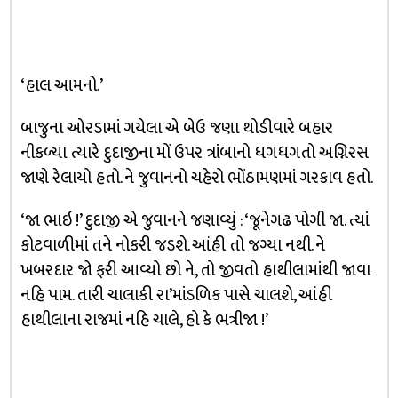
‘હાલ આમનો.’
બાજુના ઓરડામાં ગયેલા એ બેઉ જણા થોડીવારે બહાર
નીકળ્યા ત્યારે દુદાજીના મોં ઉપર ત્રાંબાનો ધગધગતો અગ્નિરસ
જાણે રેલાયો હતો. ને જુવાનનો ચહેરો ભોંઠામણમાં ગરકાવ હતો.
‘જા ભાઇ !’ દુદાજી એ જુવાનને જણાવ્યું : ‘જૂનેગઢ પોગી જા. ત્યાં
કોટવાળીમાં તને નોકરી જડશે. આંહી તો જગ્યા નથી. ને
ખબરદાર જો ફરી આવ્યો છો ને, તો જીવતો હાથીલામાંથી જાવા
નહિ પામ. તારી ચાલાકી રા’માંડળિક પાસે ચાલશે, આંહી
હાથીલાના રાજમાં નહિ ચાલે, હો કે ભત્રીજા !’