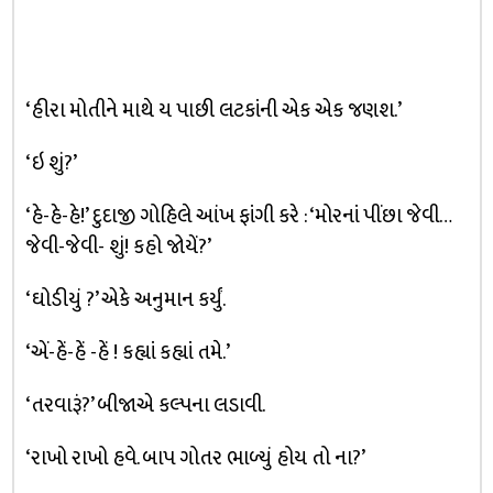
‘હીરા મોતીને માથે ય પાછી લટકાંની એક એક જણશ.’
‘ઇ શું?’
‘હે-હે-હે!’ દુદાજી ગોહિલે આંખ ફાંગી કરે : ‘મોરનાં પીંછા જેવી…
જેવી-જેવી- શું! કહો જોયેં?’
‘ઘોડીયું ?’ એકે અનુમાન કર્યું.
‘એં-હેં-હેં -હેં ! કહ્યાં કહ્યાં તમે.’
‘તરવારૂં?’ બીજાએ કલ્પના લડાવી.
‘રાખો રાખો હવે. બાપ ગોતર ભાળ્યું હોય તો ના?’