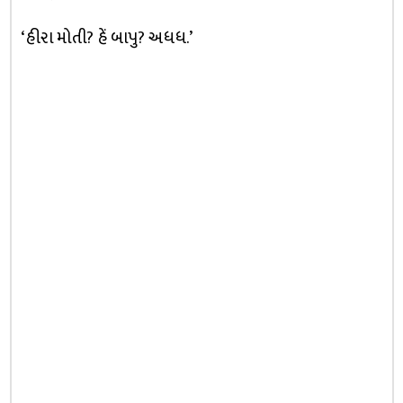
‘હીરા મોતી? હેં બાપુ? અધધ.’