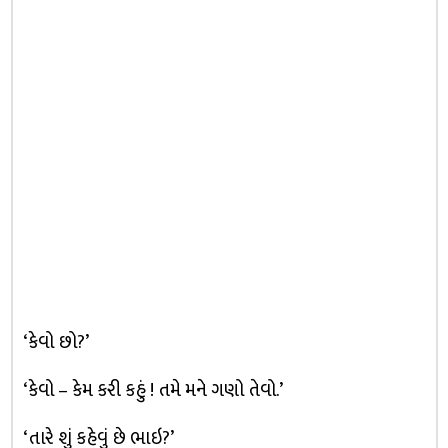
‘કેવો છો?’
‘કેવો – કેમ કરી કહું ! તમે મને ગણો તેવો.’
‘તારે શું કહેવું છે ભાઇ?’