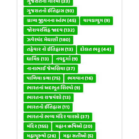
ગુજરાતની ગરિમા
(33)
ગુજરાતનો ઇતિહાસ
(93)
ગ્રામ્ય જીવનના સ્તંભ
(45)
ચાવડાયુગ
(9)
જોરાવરસિંહ જાદવ
(132)
ઝવેરચંદ મેઘાણી
(180)
તહેવાર નો ઇતિહાસ
(13)
દોલત ભટ્ટ
(44)
ધાર્મિક
(13)
નવદુર્ગા
(9)
નાનાભાઈ જેબલિયા
(37)
પાળિયા કથા
(75)
ભગવાન
(16)
ભારતનાં અદભૂત શિલ્પો
(9)
ભારતના રાજવંશો
(13)
ભારતનો ઈતિહાસ
(11)
ભારતનો ભવ્ય મંદિર વારસો
(37)
મંદિર
(155)
મહાન ઋષિઓ
(20)
મહાપુરુષો
(26)
મહા સતીઓ
(5)