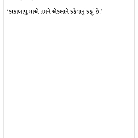
‘કાકાબાપુ, માએ તમને એકલાને કહેવાનું કહ્યું છે.’