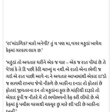
‘રા’ માંડળિક? મારો બનેવી? તું ય પણ મા, વગર મહુડાં ખાધેય
કેફમાં ગરકાવ લાગ છ.’
‘મહુંડાં તો અવતાર ધરીને એક જ વાર – એક જ રાત પીધાં છે. તે
પે’લાં કે તે દિ પછી કેદિ ચાખ્યું ય નથી. એ રાતો એના ભેળી જ
ગઈ. એ રાત પાછી આવે ના. ને અવતાર આખામાંથી એકાદ દા’ડો
જ સાવચી રાખવા જેવો નીકળે છે. બાકીના દનડા તો ફોતરાં છે
ફોતરાં. જીવતરના દન તો મહુડાંના ફૂલ છે. માંહીથી દારૂડો તો
એકાદ કૂંપી જ નીતરે. મેં તો ભવોભવનો કેફ કરી લીધો છે. એ
કેફમાં હું પચીસ વરસથી ચકચૂર છું. મારે શી પડી છે બાકીના
દનની.’