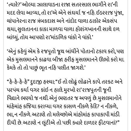
‘ત્યારે?’ ઓલ્યા ઝાલાવાડના રાજા સતરસાલ ભાગીને રા’ની
મદદ લેવા આવ્યા, તો રા’એ એને સંઘર્યા જ નહિ. ઈડરરાજ પુંજા,
ચાંપાનેરના રાજ ત્રંબકદાસ અને નાંદોદ વાળા ઠાકોર એકસંપ
થયા, સુલતાનના કાકા માળવા વાળા હોશંગખાનની સાથે દળ
બાંધ્યું, તોય આપણો રા’માંડળિક વાંકો ને વાંકો.’
‘એનું કહેવું એમ કે રજપૂતો જૂથ બાંધીને પોતાનો ટકાવ કરો, પણ
એક મુસલમાનને કાઢવા બીજા હરીફ મુસલમાનને ઊભો કરો મા.
કેમકે તો તો પાછું ભૂત નહિ પલીત જાગશે.’
“હે-હે-હે-હે” દુદાજી હસ્યા; “ઈ તો લોઢું લોઢાને કાપે. તરકટ અને
પરપંચ કર્યા વગર કાંઇ ન હાલે. મુરખો રા’ રાજપૂતની જૂની
વિદ્યાને ભણ્યો જ નથી. એનું ભણતર જ અવળું છે. મુસલમાનોને
માંહેમાંહ કજિયા કરાવ્યા વગર કાસળ નીકળે કેદિ? ન નીકળે,
ભા, ન નીકળે. અટાણે તો મલેચ્છોએ માંહોમાંહ કાપાકાપી માંડી
દીધી છે. અટાણે ન લૂંટીએ તો પછી ક્યારે દાળદર ફીટવાનાં?”