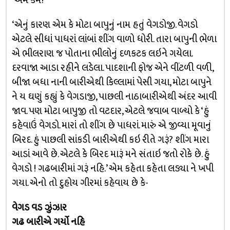
‘એમ કેમ?’
‘એનું કારણ એમ કે મોટા બાપુનું નામ હતું વેગડોજી. વેગડો
એટલે સીધાં પાધરાં લાંબાં શીંગ વાળો ધોરી. તારા બાપુની ભેળા
એ ભીલરાણ જ પોતાના ભીલોનું દળકટક લઇને ગયેલા.
દરવાજા આડા રહીને લડેલા. પાદશાની ફોજ એને વીંટળી વળી,
બીજા બધા નાની બારીએથી કિલ્લામાં પેસી ગયા, મોટા બાપુને
ને ય ઘણું કહ્યું કે વેગડાજી, પાછલી નાઠાબારીએથી અંદર આવી
જાવ. પણ મોટા બાપુજી તો વટદાર, એટલે જવાબ વાળ્યો કે ‘હું
કહેવાઉં વેગડો. મારાં તો શીંગ છે પાધરાં. મારું એ જીવ્યા મૂવાનું
બિરદ. હું પાછલી સાંકડી બારીએથી કઇ રીતે ગરૂં? શીંગ મારા
આડાં આવે છે. એટલે કે બિરદ મારૂં મને સંતાઇ જતો રોકે છે. હું
વેગડો ! ગઢબારીમાં ગરૂં નહિ.’ એમ કહેતા કહેતા લડ્યા ને ખપી
ગયા. એનો તો દુહોય ગીરમાં કહેવાય છે કે-
વેગડ વડ ઝુંઝાર
ગઢ બારીએ ગર્યો નહિ