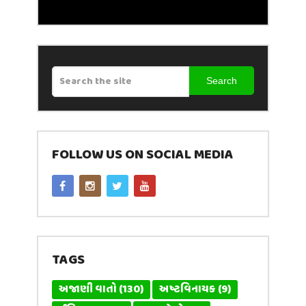
Search
FOLLOW US ON SOCIAL MEDIA
TAGS
અજાણી વાતો
(130)
અષ્ટવિનાયક
(9)