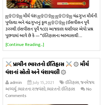
ஜ۩۞۩ஜ મૌર્ય વંશ ஜ۩۞۩ஜ ஜ۩۞۩ஜ ચંદ્રગુપ્ત મૌર્યની
પૂર્વકથા અને ચંદ્રગુપ્તનું કૂળ ஜ۩۞۩ஜ (ઈસવીસન પૂર્વે
૩૨૨થી ઇસવીસન પૂર્વે ૧૮૦) આજકાલ ઘણીવાર એવો પ્રશ્ન
પૂછવામાં આવે છે કે — “ઇતિહાસના અભ્યાસથી …
[Continue Reading...]
પ્રાચીન ભારતનો ઈતિહાસ
۞ મૌર્ય
વંશનાં સ્રોતો અને વંશાવલી ۞
admin
July 15, 2021
ઈતિહાસ
,
જનમેજય
અધ્વર્યુ
,
ભારતના રાજવંશો
,
ભારતનો ઈતિહાસ
No
Comments