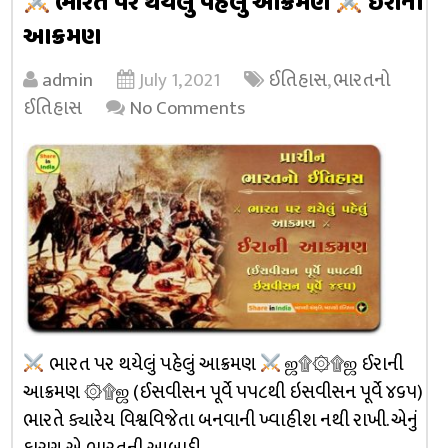
ભારત પર થયેલું પહેલું આક્રમણ
ઈરાની
આક્રમણ
admin
July 1, 2021
ઈતિહાસ
,
ભારતનો
ઈતિહાસ
No Comments
ભારત પર થયેલું પહેલું આક્રમણ
ஜ۩۞۩ஜ ઈરાની
આક્રમણ ۞۩ஜ (ઈસવીસન પૂર્વે ૫૫૮થી ઇસવીસન પૂર્વે ૪૬૫)
ભારતે ક્યારેય વિશ્વવિજેતા બનવાની ખ્વાહીશ નથી રાખી. એનું