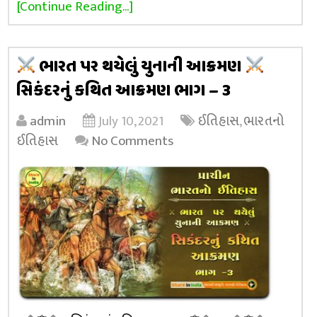
[Continue Reading...]
ભારત પર થયેલું યુનાની આક્રમણ
સિકંદરનું કથિત આક્રમણ ભાગ – 3
admin
July 10, 2021
ઈતિહાસ
,
ભારતનો
ઈતિહાસ
No Comments