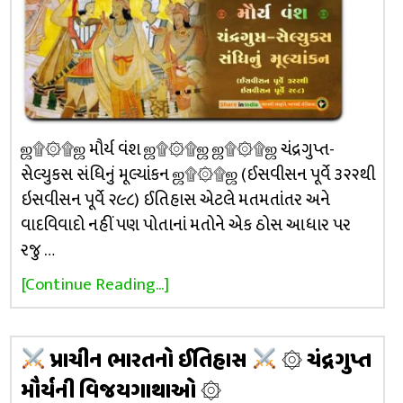
ஜ۩۞۩ஜ મૌર્ય વંશ ஜ۩۞۩ஜ ஜ۩۞۩ஜ ચંદ્રગુપ્ત-
સેલ્યુકસ સંધિનું મૂલ્યાંકન ஜ۩۞۩ஜ (ઈસવીસન પૂર્વે ૩૨૨થી
ઇસવીસન પૂર્વે ૨૯૮) ઈતિહાસ એટલે મતમતાંતર અને
વાદવિવાદો નહીં પણ પોતાનાં મતોને એક ઠોસ આધાર પર
રજુ …
[Continue Reading...]
પ્રાચીન ભારતનો ઈતિહાસ
۞ ચંદ્રગુપ્ત
મૌર્યની વિજયગાથાઓ ۞