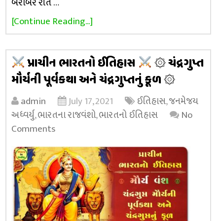
બરોબર રીતે …
[Continue Reading...]
પ્રાચીન ભારતનો ઈતિહાસ
۞ ચંદ્રગુપ્ત
મૌર્યની પૂર્વકથા અને ચંદ્રગુપ્તનું કૂળ ۞
admin
July 17, 2021
ઈતિહાસ
,
જનમેજય
અધ્વર્યુ
,
ભારતના રાજવંશો
,
ભારતનો ઈતિહાસ
No
Comments