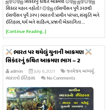
ஜ۩۞۩ஜ સિકંદરનું કથિત આક્રમણ ۞۩ஜ ஜ۩۞۩ஜ
સિકંદર મહાન નહોતો ! ۞۩ஜ (ઈસવીસન પૂર્વે ૩૨૭થી
ઇસવીસન પૂર્વે ૩૨૫ ) ભારતની પ્રાચીન પરંપરા, સંસ્કૃતિ અને
ઈતિહાસ, ધર્મ અને સાહિત્ય, પ્રજાની એકરાગિતા …
[Continue Reading...]
ભારત પર થયેલું યુનાની આક્રમણ
સિકંદરનું કથિત આક્રમણ ભાગ – 2
admin
July 6, 2021
જનમેજય અધ્વર્યુ
,
ભારતનો ઈતિહાસ
No Comments