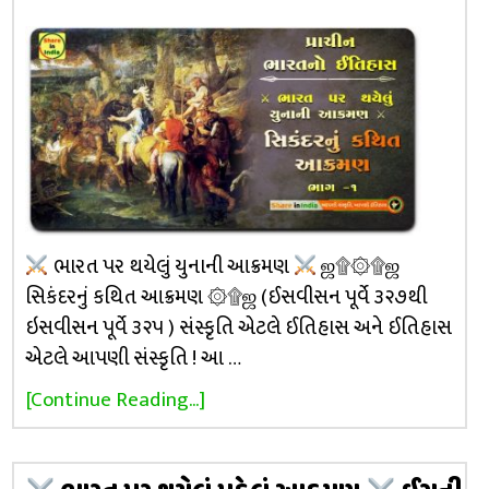
ભારત પર થયેલું યુનાની આક્રમણ
ஜ۩۞۩ஜ
સિકંદરનું કથિત આક્રમણ ۞۩ஜ (ઈસવીસન પૂર્વે ૩૨૭થી
ઇસવીસન પૂર્વે ૩૨૫ ) સંસ્કૃતિ એટલે ઈતિહાસ અને ઈતિહાસ
એટલે આપણી સંસ્કૃતિ ! આ …
[Continue Reading...]