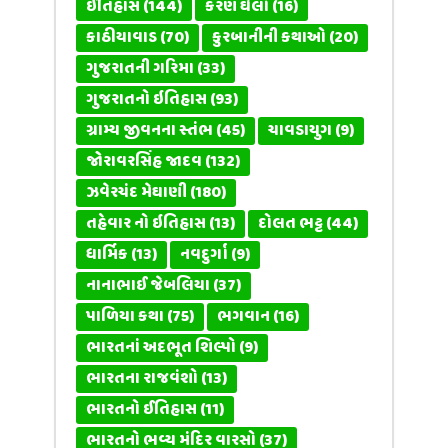
ઈતિહાસ
(144)
કરણ ઘેલો
(16)
કાઠીયાવાડ
(70)
કુરબાનીની કથાઓ
(20)
ગુજરાતની ગરિમા
(33)
ગુજરાતનો ઇતિહાસ
(93)
ગ્રામ્ય જીવનના સ્તંભ
(45)
ચાવડાયુગ
(9)
જોરાવરસિંહ જાદવ
(132)
ઝવેરચંદ મેઘાણી
(180)
તહેવાર નો ઇતિહાસ
(13)
દોલત ભટ્ટ
(44)
ધાર્મિક
(13)
નવદુર્ગા
(9)
નાનાભાઈ જેબલિયા
(37)
પાળિયા કથા
(75)
ભગવાન
(16)
ભારતનાં અદભૂત શિલ્પો
(9)
ભારતના રાજવંશો
(13)
ભારતનો ઈતિહાસ
(11)
ભારતનો ભવ્ય મંદિર વારસો
(37)