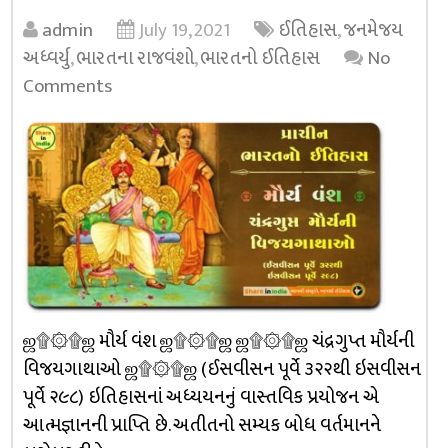
admin
July 19, 2021
ઈતિહાસ
,
જનમેજય
અધ્વર્યુ
,
ભારતના રાજવંશો
,
ભારતનો ઈતિહાસ
No
Comments
ஜ۩۞۩ஜ મૌર્ય વંશ ஜ۩۞۩ஜ ஜ۩۞۩ஜ ચંદ્રગુપ્ત મૌર્યની
વિજયગાથાઓ ஜ۩۞۩ஜ (ઈસવીસન પૂર્વે ૩૨૨થી ઇસવીસન
પૂર્વે ૨૯૮) ઇતિહાસનાં અધ્યયનનું વાસ્તવિક પ્રયોજન એ
આત્મજ્ઞાનની પ્રાપ્તિ છે. અતીતનો સમ્યક બોધ વર્તમાનને