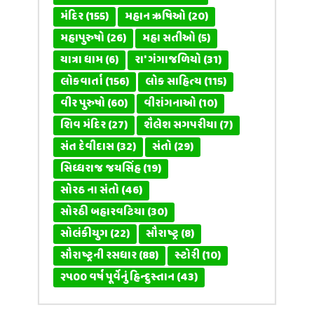
મંદિર
(155)
મહાન ઋષિઓ
(20)
મહાપુરુષો
(26)
મહા સતીઓ
(5)
યાત્રા ધામ
(6)
રા' ગંગાજળિયો
(31)
લોકવાર્તા
(156)
લોક સાહિત્ય
(115)
વીર પુરુષો
(60)
વીરાંગનાઓ
(10)
શિવ મંદિર
(27)
શૈલેશ સગપરીયા
(7)
સંત દેવીદાસ
(32)
સંતો
(29)
સિધ્ધરાજ જયસિંહ
(19)
સોરઠ ના સંતો
(46)
સોરઠી બહારવટિયા
(30)
સોલંકીયુગ
(22)
સૌરાષ્ટ્ર
(8)
સૌરાષ્ટ્રની રસધાર
(88)
સ્ટોરી
(10)
૨૫૦૦ વર્ષ પૂર્વેનું હિન્દુસ્તાન
(43)