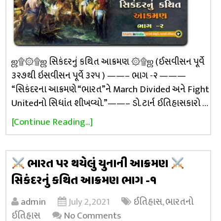
ஜ۩۞۩ஜ સિકંદરનું કથિત આક્રમણ ۞۩ஜ (ઈસવીસન પૂર્વે
૩૨૭થી ઇસવીસન પૂર્વે ૩૨૫ ) ——– ભાગ -૨ ———
“સિકંદરના આક્રમણે “ભારત”ને March Divided અને Fight
Unitedનો સિધાંત શીખવ્યો.”——– ડો. ટાર્ન ઈતિહાસકારો …
[Continue Reading...]
ભારત પર થયેલું યુનાની આક્રમણ
સિકંદરનું કથિત આક્રમણ ભાગ -૧
admin
July 2, 2021
ઈતિહાસ
,
ભારતનો
ઈતિહાસ
No Comments