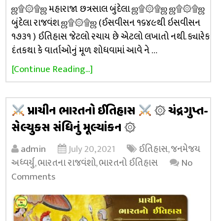
ஜ۩۞۩ஜ મહારાજા છત્રસાલ બુંદેલા ஜ۩۞۩ஜ ஜ۩۞۩ஜ
બુંદેલા રાજવંશ ஜ۩۞۩ஜ (ઈસવીસન ૧૬૪૯થી ઇસવીસન
૧૭૩૧ ) ઈતિહાસ જેટલો રચાય છે એટલો લખાતો નથી. ક્યારેક
દંતકથા કે વાર્તાઓનું મૂળ શોધવામાં આવે ને …
[Continue Reading...]
પ્રાચીન ભારતનો ઈતિહાસ
۞ ચંદ્રગુપ્ત-
સેલ્યુકસ સંધિનું મૂલ્યાંકન ۞
admin
July 20, 2021
ઈતિહાસ
,
જનમેજય
અધ્વર્યુ
,
ભારતના રાજવંશો
,
ભારતનો ઈતિહાસ
No
Comments