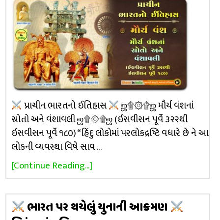
પ્રાચીન ભારતનો ઈતિહાસ
ஜ۩۞۩ஜ મૌર્ય વંશનાં
સ્રોતો અને વંશાવલી ஜ۩۞۩ஜ (ઈસવીસન પૂર્વે ૩૨૨થી
ઇસવીસન પૂર્વે ૧૮૦) “હિંદુ લોકોમાં પરલોકદ્રષ્ટિ વધારે છે ને આ
લોકની વ્યવસ્થા વિષે સાવ …
[Continue Reading...]
ભારત પર થયેલું યુનાની આક્રમણ