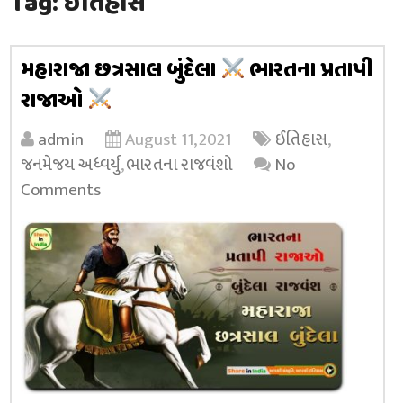
Tag:
ઈતિહાસ
મહારાજા છત્રસાલ બુંદેલા
ભારતના પ્રતાપી
રાજાઓ
admin
August 11, 2021
ઈતિહાસ
,
જનમેજય અધ્વર્યુ
,
ભારતના રાજવંશો
No
Comments