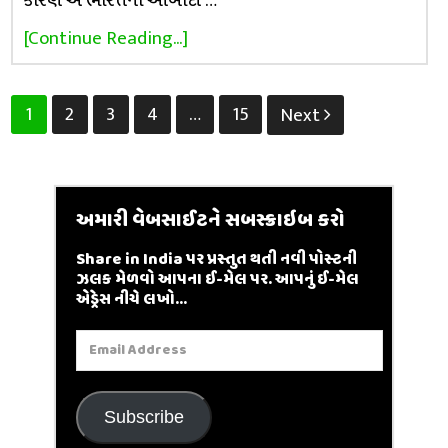
કારણ એ ભારતની આબાદી …
[Continue Reading...]
Posts
1
2
3
4
…
15
Next
pagination
અમારી વેબસાઈટને સબસ્ક્રાઇબ કરો
Share in India પર પ્રસ્તુત થતી નવી પોસ્ટની
ઝલક મેળવો આપના ઈ-મેલ પર. આપનું ઈ-મેલ
એડ્રેસ નીચે લખો...
Email
Address
Subscribe