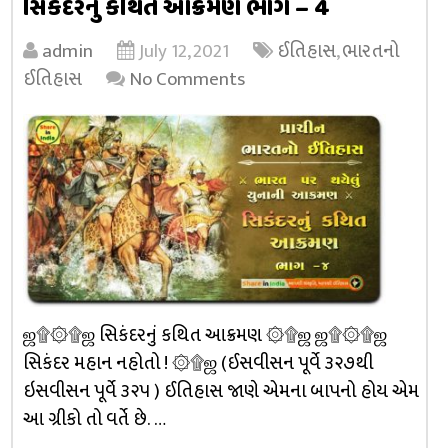
સિકંદરનું કથિત આક્રમણ ભાગ – 4
admin
July 12, 2021
ઈતિહાસ
,
ભારતનો
ઈતિહાસ
No Comments
ஜ۩۞۩ஜ સિકંદરનું કથિત આક્રમણ ۞۩ஜ ஜ۩۞۩ஜ
સિકંદર મહાન નહોતો ! ۞۩ஜ (ઈસવીસન પૂર્વે ૩૨૭થી
ઇસવીસન પૂર્વે ૩૨૫ ) ઈતિહાસ જાણે એમના બાપનો હોય એમ
આ ગ્રીકો તો વર્તે છે. …