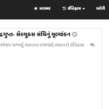
HOME
ઈતિહાસ
સ્ટોરી
રગુપ્ત- સેલ્યુકસ સંધિનું મૂલ્યાંકન ۞
મેજય અધ્વર્યુ
,
ભારતના રાજવંશો
,
ભારતનો ઈતિહાસ