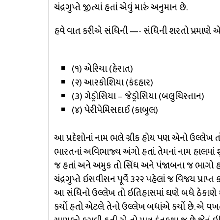
ચંદ્રગુપ્તે જીત્યાં હતાં એવું મારું અનુમાન છે.
હવે વાત કરીએ સંધિની —- સંધિની શરતો પ્રમાણે એરિયા
(૧) એરિયા (હેરાત)
(૨) આરકોશિયા (કંદહાર)
(૩) ગેડ્રોસિયા – જેડ્રોસિયા (બલુચિસ્તાન)
(૪) પેરીપેમિસદાઈ (કાબુલ)
આ પ્રદેશોનાં નામ ભલે ગ્રીક હોય પણ એનો ઉલ્લેખ ત
ભારતનાં અવિભાજ્ય અંગો હતાં. તેમનાં નામ હાલમાં શું
જ હતાં અને અમુક તો સિંધ અને પંજાબના જ ભાગો હ
ચંદ્રગુપ્તે ઇસવીસન પૂર્વે ૩૨૨ પહેલાં જ વિજય પ્રાપ્ત
આ સંધિનો ઉલ્લેખ તો ઇતિહાસમાં ઘણે બધે ઠેકાણે થ
કર્યો હતો એટલે તેનો ઉલ્લેખ બધાંએ કર્યો છે. એ વખ