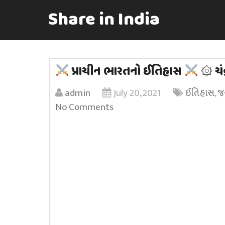
Share in India
પ્રાચીન ભારતનો ઈતિહાસ
۞ ચંદ્
admin
July 20, 2021
ઈતિહાસ
,
જન
No Comments