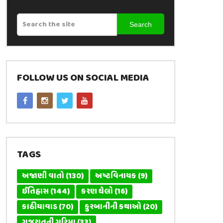
Search
FOLLOW US ON SOCIAL MEDIA
TAGS
અજાણી વાતો
(130)
અષ્ટવિનાયક
(9)
ઈતિહાસ
(144)
કરણ ઘેલો
(16)
કાઠીયાવાડ
(70)
કુરબાનીની કથાઓ
(20)
ગુજરાતની ગરિમા
(33)