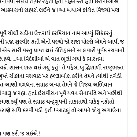
 બનાવવા સદાય તત્પર રહેતાં હતાં. પહેલ કરી હતી ઈરાનીઓએ
એ પણ આક્રમણનો સહારો લઈને જ ! આ બધાએ કથિત વિજયો પણ
્વે ચોથી સદીના ઉત્તરાર્ધ દરમિયાન. નામ આપ્યું સિકંદરનું
ારતની પ્રજા શુરવીર હતી એનો પરચો જો રાજા પોરસે એમને આપી જ
ક સારી વસ્તુ પ્રાપ્ત થઇ ઈતિહાસને સાલવારી પૂર્વક રચવાની.
 હવે….. આ વિદેશીઓ એ વાત ભૂલી ગયાં કે ભારતમાં
કચક્રી શાસન શરુ થઇ ગયું હતું ! તે પહેલાં બુદ્ધિશાળી રાષ્ટ્રભક્ત
રગુપ્તે ગ્રીકોના વસવાટ પર હલ્લાબોલ કરીને તેમને ત્યાંથી તગેડી
ો અંત આણી મગધના સમ્રાટ બન્યાં. તેમને જે વિજય અભિયાન
ી ચાલુ જ રહ્યાં હતાં. ઇસવીસન પૂર્વે યવન સેનાપતિ અને પછીથી
ણ કર્યું પણ તે સમ્રાટ ચન્દ્ર્ગુપની તાકાતથી વાકેફ નહોતો
થે પરાણે સંધિ કરવી પડી હતી ! આટલું તો આપને જોયું અગાઉના
યાંકન પણ કરી જ લઈએ !