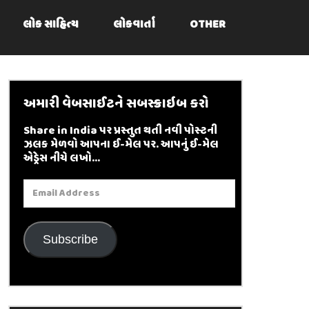
લોક સાહિત્ય
લોકવાર્તા
OTHER
અમારી વેબસાઈટને સબસ્ક્રાઇબ કરો
Share in India પર પ્રસ્તુત થતી નવી પોસ્ટની
ઝલક મેળવો આપના ઈ-મેલ પર. આપનું ઈ-મેલ
એડ્રેસ નીચે લખો...
Email
Address
Subscribe