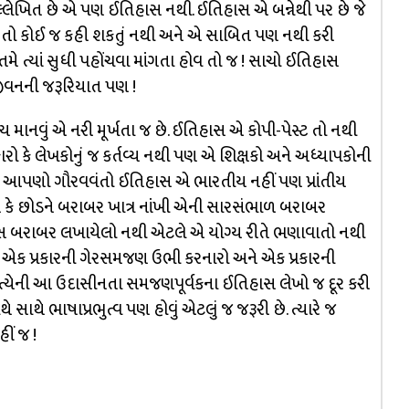
ઉલ્લેખિત છે એ પણ ઈતિહાસ નથી. ઈતિહાસ એ બન્નેથી પર છે જે
એ તો કોઈ જ કહી શકતું નથી અને એ સાબિત પણ નથી કરી
મે ત્યાં સુધી પહોંચવા માંગતા હોવ તો જ ! સાચો ઈતિહાસ
ીવનની જરૂરિયાત પણ !
 માનવું એ નરી મૂર્ખતા જ છે. ઈતિહાસ એ કોપી-પેસ્ટ તો નથી
રો કે લેખકોનું જ કર્તવ્ય નથી પણ એ શિક્ષકો અને અધ્યાપકોની
પણો ગૌરવવંતો ઈતિહાસ એ ભારતીય નહીં પણ પ્રાંતીય
 કે છોડને બરાબર ખાત્ર નાંખી એની સારસંભાળ બરાબર
ાસ બરાબર લખાયેલો નથી એટલે એ યોગ્ય રીતે ભણાવાતો નથી
 એક પ્રકારની ગેરસમજણ ઉભી કરનારો અને એક પ્રકારની
 પ્રત્યેની આ ઉદાસીનતા સમજણપૂર્વકના ઈતિહાસ લેખો જ દૂર કરી
 સાથે ભાષાપ્રભુત્વ પણ હોવું એટલું જ જરૂરી છે. ત્યારે જ
ીં જ !