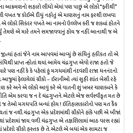
ાસના આક્રમણનો સહારો લીધો એમાં પણ પાછું એ લોકો “ફરીથી”
પહેલી વખત જ કોઈએ દીધું નહોતું એ માણસનું નામ ફરથી લખવા
ે. એ લોકો સિકંદર વખતે આ નામનો ઉલ્લેખ કરી જ શક્યાં હોતને
ર્યું તેમણે એ મારે તમને સમજાવવાનું હોય જ નહીં. આનાથી જ એ
.
શો જીત્યાં હતાં જેને નામ આપવમાં આવ્યું છે સંધિનું. હકીકત તો એ
એ સંધિથી પ્રાપ્ત ન્હોતાં થયાં. આમેય ચંદ્રગુપ્ત એવો રાજા હતો જે
રે પણ નહીં કે કે પહેલાં હું મગધમાંથી નંદવંશી રાજા ધનનંદનો
આજુમાં ફેલાયેલાં ગ્રીકો – ઈરાનીઓ ત્યાં સુહી શાંત બેસી રહે
ણ કરે અને એ લોકો આવું કરે એ વાતની શું ખબર ચાણક્યને કે
ીતિ એમ કરવા જ ન દે ચંદ્રગુપ્તને. એટલે એજ સર્વસ્વીકૃત મત છે
ય પછી જ તેઓ મગધપતિ બન્યાં હોય ! ઈતિહાસકારોનો પણ મત કૈંક
નથી. ચંદ્રગુપ્ત એક પ્રદેશમાંથી ગ્રીકોને હાંકે પછી એ બીજાં
ચોથાં પ્રદેશમાં જાય. વળી ચંદ્રગુપ્ત એ તક્ષશિલામાં આઠ વરસ રહ્યાં
ં પ્રદેશો ગ્રીકો હસ્તક છે તે. એટલે એ બધાં એક સામટા જ