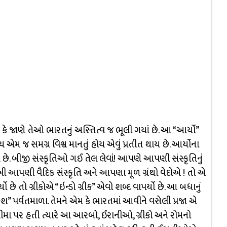
ે કે જાણે તેઓ ભારતનું અસ્તિત્વ જ ભૂલી ગયાં છે. આ “આર્યો”
મ જ સમગ્ર વિશ્વ માનતું હોય એવું પ્રતીત થાય છે. આર્યોના
ં છે. બીજી સંસ્કૃતિઓ ગઈ તેલ લેવાં! આપણે આપણી સંસ્કૃતિનું
ખી આપણી વૈદિક સંસ્કૃતિ અને આપણા મૂળ ગ્રંથો વેદોએ ! તો એ
છે તો ગ્રીકોએ “ઇન્ડો ગ્રીક” એવો શબ્દ વાપર્યો છે. આ બધાનું
ુશ” પર્વતમાળા. તેમને એમ કે ભારતમાં આવીને વસેલી પ્રજા એ
મસીમા પર હતી ત્યારે આ આરબો, ઈરાનીઓ, ગ્રીકો અને રોમનો