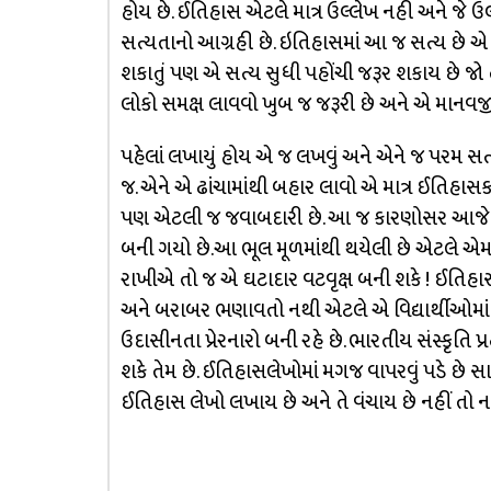
હોય છે. ઈતિહાસ એટલે માત્ર ઉલ્લેખ નહી અને જે 
સત્યતાનો આગ્રહી છે. ઇતિહાસમાં આ જ સત્ય છે 
શકાતું પણ એ સત્ય સુધી પહોંચી જરૂર શકાય છે જો ત
લોકો સમક્ષ લાવવો ખુબ જ જરૂરી છે અને એ માનવજ
પહેલાં લખાયું હોય એ જ લખવું અને એને જ પરમ સત્ય
જ. એને એ ઢાંચામાંથી બહાર લાવો એ માત્ર ઈતિહાસકા
પણ એટલી જ જવાબદારી છે. આ જ કારણોસર આજે આ
બની ગયો છે.આ ભૂલ મૂળમાંથી થયેલી છે એટલે એમ
રાખીએ તો જ એ ઘટાદાર વટવૃક્ષ બની શકે ! ઈતિહ
અને બરાબર ભણાવતો નથી એટલે એ વિદ્યાર્થીઓમાં
ઉદાસીનતા પ્રેરનારો બની રહે છે. ભારતીય સંસ્કૃતિ
શકે તેમ છે. ઈતિહાસલેખોમાં મગજ વાપરવું પડે છે સાથે
ઈતિહાસ લેખો લખાય છે અને તે વંચાય છે નહીં તો નહ