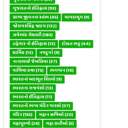
ગુજરાતનો ઇતિહાસ
(93)
ગ્રામ્ય જીવનના સ્તંભ
(45)
ચાવડાયુગ
(9)
જોરાવરસિંહ જાદવ
(132)
ઝવેરચંદ મેઘાણી
(180)
તહેવાર નો ઇતિહાસ
(13)
દોલત ભટ્ટ
(44)
ધાર્મિક
(13)
નવદુર્ગા
(9)
નાનાભાઈ જેબલિયા
(37)
પાળિયા કથા
(75)
ભગવાન
(16)
ભારતનાં અદભૂત શિલ્પો
(9)
ભારતના રાજવંશો
(13)
ભારતનો ઈતિહાસ
(11)
ભારતનો ભવ્ય મંદિર વારસો
(37)
મંદિર
(155)
મહાન ઋષિઓ
(20)
મહાપુરુષો
(26)
મહા સતીઓ
(5)