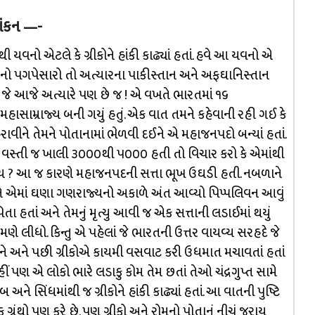
યાંકન
—-
ાંથી યવનો એટલે કે ગ્રીકોને હાંકી કાઢ્યાં હતાં. હવે આ યવનો એ
ં. તેમનો પગપેસારો તો અત્યારના પાકીસ્તાન અને અફઘાનિસ્તાન
જે આજે અત્યારે પણ છે જ ! એ વખતે ભારતમાં ૧૬
ાસામ્રાજ્ય બની ગયું હતું. એક વાત તમને કહેવાની રહી ગઈ કે
ને તેમને પોતાનામાં ભેળવી દઈને એ મહાજનપદો બન્યાં હતાં.
 વસ્તી જ ખાલી ૩૦૦૦થી ૫૦૦૦ હતી તો વિચાર કરો કે એમાંથી
ં હોય ? આ જ કારણે મહાજનપદની સત્તા ભૂખ ઉઘડી હતી. નબળાને
ને એમાં ઘણા ગણરાજ્યનો અકાળે અંત આવ્યો પિપ્પલિવન આવું
િતા હતાં અને તેમનું મૃત્યુ આવી જ એક સત્તાની લડાઈમાં થયું
તેમણે લીધો. કિન્તુ એ પહેલાં જે ભારતની ઉત્તર વાયવ્ય સરહદે જે
 અને અને પછી ગ્રીકોએ કાયમી વસવાટ કરી ઉધમાત મચાવતાં હતાં
હીં પણ એ લોકો ભારે લડાકુ કોમ તેમ છતાં તેઓ ચંદ્રગુપ્ત સામે
પંજાબ અને સિંધમાંથી જ ગ્રીકોને હાંકી કાઢ્યાં હતાં. આ વાતની પુષ્ટિ
ક ગ્રંથો પણ કરે છે. પણ ગ્રીકો અને રોમનો પોતાનું નીચું જરાય