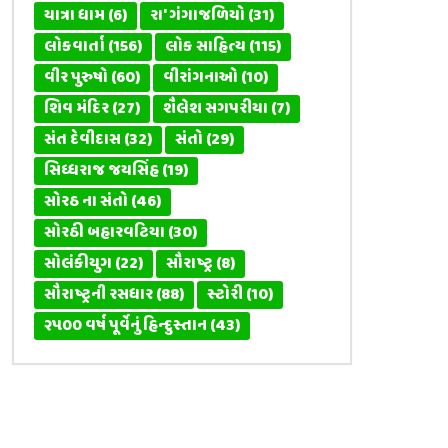
યાત્રા ધામ
(6)
રા' ગંગાજળિયો
(31)
લોકવાર્તા
(156)
લોક સાહિત્ય
(115)
વીર પુરુષો
(60)
વીરાંગનાઓ
(10)
શિવ મંદિર
(27)
શૈલેશ સગપરીયા
(7)
સંત દેવીદાસ
(32)
સંતો
(29)
સિધ્ધરાજ જયસિંહ
(19)
સોરઠ ના સંતો
(46)
સોરઠી બહારવટિયા
(30)
સોલંકીયુગ
(22)
સૌરાષ્ટ્ર
(8)
સૌરાષ્ટ્રની રસધાર
(88)
સ્ટોરી
(10)
૨૫૦૦ વર્ષ પૂર્વેનું હિન્દુસ્તાન
(43)