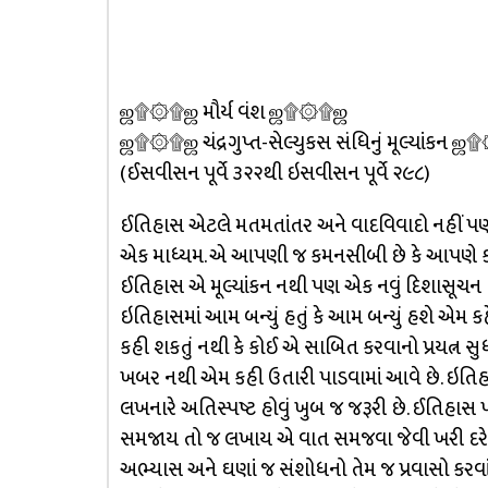
ஜ۩۞۩ஜ મૌર્ય વંશ ஜ۩۞۩ஜ
ஜ۩۞۩ஜ ચંદ્રગુપ્ત-સેલ્યુકસ સંધિનું મૂલ્યાંકન
(ઈસવીસન પૂર્વે ૩૨૨થી ઇસવીસન પૂર્વે ૨૯૮)
ઈતિહાસ એટલે મતમતાંતર અને વાદવિવાદો નહીં પણ પ
એક માધ્યમ. એ આપણી જ કમનસીબી છે કે આપણે કશ
ઈતિહાસ એ મૂલ્યાંકન નથી પણ એક નવું દિશાસૂચન 
ઇતિહાસમાં આમ બન્યું હતું કે આમ બન્યું હશે એમ કહેવ
કહી શકતું નથી કે કોઈ એ સાબિત કરવાનો પ્રયત્ન સુધ
ખબર નથી એમ કહી ઉતારી પાડવામાં આવે છે. ઇતિહાસમા
લખનારે અતિસ્પષ્ટ હોવું ખુબ જ જરૂરી છે. ઈતિહાસ
સમજાય તો જ લખાય એ વાત સમજવા જેવી ખરી દર
અભ્યાસ અને ઘણાં જ સંશોધનો તેમ જ પ્રવાસો કરવાં 