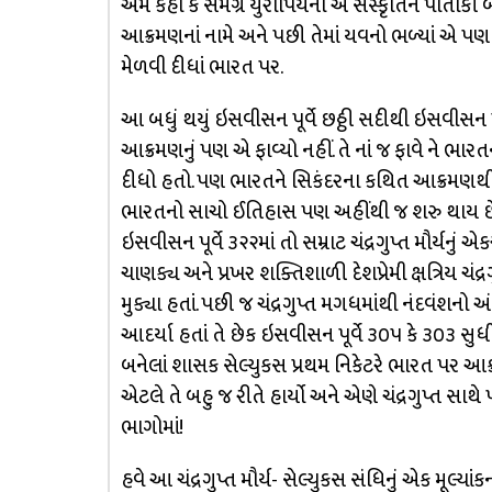
એમ કહો કે સમગ્ર યુરોપિયનો એ સંસ્કૃતિને પોતીકી
આક્રમણનાં નામે અને પછી તેમાં યવનો ભળ્યાં 
મેળવી દીધાં ભારત પર.
આ બધું થયું ઇસવીસન પૂર્વે છઠ્ઠી સદીથી ઇસવીસન પૂર
આક્રમણનું પણ એ ફાવ્યો નહીં. તે નાં જ ફાવે ને ભ
દીધો હતો. પણ ભારતને સિકંદરના કથિત આક્રમણથી એ
ભારતનો સાચો ઈતિહાસ પણ અહીંથી જ શરુ થાય છે.
ઇસવીસન પૂર્વે ૩૨૨માં તો સમ્રાટ ચંદ્રગુપ્ત મૌર્યનું એ
ચાણક્ય અને પ્રખર શક્તિશાળી દેશપ્રેમી ક્ષત્રિય ચંદ્
મુક્યા હતાં. પછી જ ચંદ્રગુપ્ત મગધમાંથી નંદવંશન
આદર્યા હતાં તે છેક ઇસવીસન પૂર્વે ૩૦૫ કે ૩૦૩ સુધ
બનેલાં શાસક સેલ્યુકસ પ્રથમ નિકેટરે ભારત પર આક્રમ
એટલે તે બહુ જ રીતે હાર્યો અને એણે ચંદ્રગુપ્ત સા
ભાગોમાં!
હવે આ ચંદ્રગુપ્ત મૌર્ય- સેલ્યુકસ સંધિનું એક મૂલ્