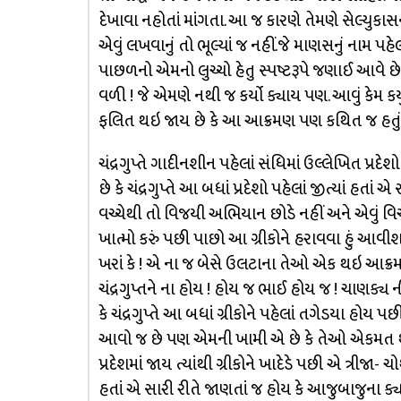
દેખાવા નહોતાં માંગતા. આ જ કારણે તેમણે સેલ્યુક
એવું લખવાનું તો ભૂલ્યાં જ નહીં.જે માણસનું નામ 
પાછળનો એમનો લુચ્ચો હેતુ સ્પષ્ટરૂપે જણાઈ આવે છ
વળી ! જે એમણે નથી જ કર્યો ક્યાય પણ. આવું કેમ ક
ફલિત થઇ જાય છે કે આ આક્રમણ પણ કથિત જ હતું
ચંદ્રગુપ્તે ગાદીનશીન પહેલાં સંધિમાં ઉલ્લેખિત પ્રદે
છે કે ચંદ્રગુપ્તે આ બધાં પ્રદેશો પહેલાં જીત્યાં હતાં 
વચ્ચેથી તો વિજયી અભિયાન છોડે નહીં અને એવું વિચા
ખાત્મો કરું પછી પાછો આ ગ્રીકોને હરાવવા હું આવીશ. 
ખરાં કે ! એ ના જ બેસે ઉલટાના તેઓ એક થઇ આક્રમ
ચંદ્રગુપ્તને ના હોય ! હોય જ ભાઈ હોય જ ! ચાણક્ય ન
કે ચંદ્રગુપ્તે આ બધાં ગ્રીકોને પહેલાં તગેડયા હો
આવો જ છે પણ એમની ખામી એ છે કે તેઓ એકમત થતાં જ 
પ્રદેશમાં જાય ત્યાંથી ગ્રીકોને ખાદેડે પછી એ ત્રીજા- 
હતાં એ સારી રીતે જાણતાં જ હોય કે આજુબાજુના ક્યા