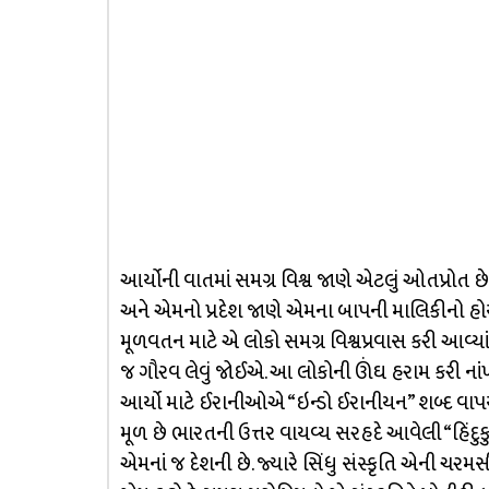
આર્યોની વાતમાં સમગ્ર વિશ્વ જાણે એટલું ઓતપ્રોત છ
અને એમનો પ્રદેશ જાણે એમના બાપની માલિકીનો હોય એ
મૂળવતન માટે એ લોકો સમગ્ર વિશ્વપ્રવાસ કરી આવ્યા
જ ગૌરવ લેવું જોઈએ. આ લોકોની ઊંઘ હરામ કરી નાં
આર્યો માટે ઈરાનીઓએ “ઇન્ડો ઈરાનીયન” શબ્દ વાપર્યો 
મૂળ છે ભારતની ઉત્તર વાયવ્ય સરહદે આવેલી “હિંદુક
એમનાં જ દેશની છે. જ્યારે સિંધુ સંસ્કૃતિ એની ચર