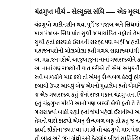
ચંદ્રગુપ્ત મૌર્ય – સેલ્યુકસ સંધિ —– એક મૂલ્
ચંદ્રગુપ્તે ગાદીનશીન થયાં પૂર્વે જ પંજાબ અને સિંધમ
માત્ર પંજાબ- સિંધ પ્રાંત સુધી જ માર્યાદિત નહોતા
સુધી હતો કારણકે ઈરાનની સરહદ પણ અહીં જ હતી 
મહાજનપદોની બોલબોલા હતી મગધ સામ્રાજ્યમાંથી મહ
આ મહાજનપદોએ આજુબાજુના નાનાં ગણરાજ્યોને હરાવી
આ નાનાં ગણરાજ્યોની વાત કરીએ તો એમાં અમુકની
સ્ત્રી બાળકોને બાદ કરો તો એમનું સૈન્યબળ કેટલુ
દબાવી ઉપર આવવું એજ એમનો મુદ્રાલેખ હતો એમાં
જ એક ગણરાજ્ય હતું જેનાં રાજા મહાન ચંદ્રગુપ્તના પ
હતું. ચંદ્રગુપ્ત મૌર્યને આનો પણ બદલો લેવો હતો તે 
ગણરાજ્યો બાકી રહ્યાં હતાં જેમાં પહેલાં ઈરાનીઓ
તેમનો વારો કાઢ્યો. એમનું સૈન્યબળ બહુ તો હતું જ ન
હાર્યા. ગ્રીકોના જણાવ્યા પ્રમાણે તો ચંદ્રગુપ્તે માત્ર 
તો બૌદ્ધ અને જૈન ગ્રંથો અને કેટલાંક બીજાં સાહિત્યિ