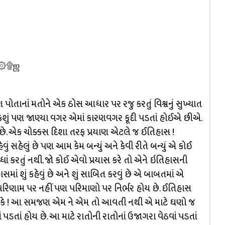
 ஜ۩۞۩ஜ
ોતાનાં મતોને એક ઠોસ આધાર પર રજુ કરતું વિશ્વનું સુખ્યાત
ું પણ જાણ્યા વગર એમાં કારણવગર કૂદી પડતાં હોઈએ છીએ.
છે. એક ચોક્કસ દિશા તરફ પ્રયાણ એટલે જ ઈતિહાસ !
ું સહેલું છે પણ આમ કેમ બન્યું અને કેવી રીતે બન્યું એ કોઈ
્ધાં કરતું નથી. જો કોઈ એવો પ્રયાસ કરે તો એને ઇતિહાસની
ં શું કહેવું છે અને શું સાબિત કરવું છે એ બાબતમાં એ
 પરિણામ પર નહીં પણ પરિમાણો પર નિર્ભર હોય છે. ઈતિહાસ
ેકે ! આ સમજણ એમ ને એમ તો આવતી નથી એ માટે ઘણો જ
પડતાં હોય છે. આ માટે રાતોની રાતોનાં ઉજાગરા વેઠવાં પડતાં