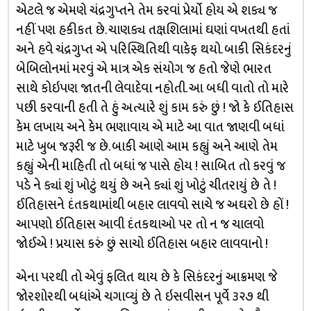
એટલે જ એમણે ચંદ્રગુપ્તને તેમ કરવાં પ્રેર્યો હોય એ શક્ય જ
નહીં પણ હકીકત છે. ચાણક્ય તક્ષશિલામાં ઘણાં વખતથી હતાં
અને હવે ચંદ્રગુપ્ત એ પરિસ્થિતિથી વાકેફ થયો. બાકી સિકંદરનું
બેબિલોનમાં મરવું એ માત્ર એક સંયોગ જ હતો જેણે ભારત
સાથે કોઇપણ જાતની લેવાદેવા નહોતી. આ બધી વાતો તો મારે
પછી કરવાની હતી તે હું અત્યારે શું કામ કરું છું ! જો કે ઈતિહાસ
કેમ લખાય અને કેમ ભણાવાય એ માટે આ વાત જાણવી બધાં
માટે ખુબ જરૂરી જ છે. બાકી આણે આમ કહ્યું અને આણે તેમ
કહ્યું એની માહિતી તો બધાં જ પાસે હોય ! સાબિત તો કરવું જ
પડે ને ક્યાં શું ખોટું થયું છે અને ક્યાં શું ખોટું ચીતરાયું છે તે !
ઈતિહાસને દંતકથામાંથી બહાર લાવવો સાચે જ અઘરો છે હોં !
આપણો ઈતિહાસ આવી દંતકથાઓ પર તો ન જ ચાલવો
જોઈએ ! પ્રયાસ કરું છું સાચો ઈતિહાસ બહાર લાવવાનો !
એના પરથી તો એવું ફલિત થાય છે કે સિકંદરનું આક્રમણ જે
જોરશોરથી બધાંએ ચગાવ્યું છે તે ઇસવીસન પૂર્વે ૩૨૭ થી