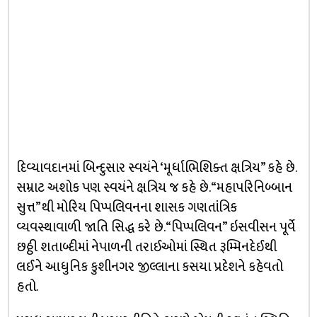
દિવ્યાવદાનમાં બિન્દુસાર સ્વયંને ‘મૂર્ધાભિશિક્ત ક્ષત્રિય” કહે છે.
સમ્રાટ અશોક પણ સ્વયંને ક્ષત્રિય જ કહે છે. “મહાપરિનિબ્બાન
સુત્ત”થી મોરિય પિપ્પલિવનના શાસક ગણતાંત્રિક
વ્યવસ્થાવાળી જાતિ સિદ્ધ કરે છે. “પિપ્પલિવન” ઇસવીસન પૂર્વે
છઠ્ઠી શતાબ્દીમાં નેપાળની તરાઈઓમાં સ્થિત રૂમ્મિનદેઈથી
લઈને આધુનિક કુશીનગર જીલ્લાના કસયા પ્રદેશને કહેવતો
હતો.