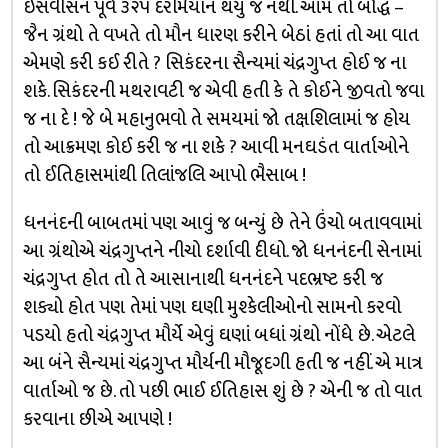
ઇસવીસન પૂર્વે ૩૨૫ દરમિયાન થયું જ નથી. આમ તો બૌદ્ધ –
જૈન ગ્રંથો તે વખતે તો મૌન ધારણ કરીને બેઠાં હતાં તો આ વાત
એમણે કરી કઈ રીતે ? સિકંદરના સૈન્યમાં ચંદ્રગુપ્ત હોઈ જ ના
શકે. સિકંદરની મથરાવટી જ એવી હતી કે તે કોઈને જીવતો જવા
જ ના દે ! જે બે મહાનુભવો તે સમયમાં જો તક્ષશિલામાં જ હોય
તો આક્રમણ કોઈ કરી જ ના શકે ? આવી મનઘડંત વાર્તાઓને
તો ઈતિહાસમાંથી તિલાંજલિ આપો ભૈસાબ !
ધનનંદની બાબતમાં પણ આવું જ બન્યું છે તેને ઉંચો બતાવવામાં
આ ગ્રંથોએ ચંદ્રગુપ્તને નીચો દર્શાવી દીધો. જો ધનનંદની સેનામાં
ચંદ્રગુપ્ત હોત તો તે આસાનાથી ધનનંદને પદભ્રષ્ટ કરી જ
શક્યો હોત પણ તેમાં પણ ઘણી મુશ્કેલીઓનો સામનો કરવો
પડયો હતો ચંદ્રગુપ્ત મૌર્યે એવું ઘણાં બધાં ગ્રંથો નોંધે છે. એટલે
આ બંને સૈન્યમાં ચંદ્રગુપ્ત મૌર્યની મૌજૂદગી હતી જ નહીં. એ માત્ર
વાર્તાઓ જ છે. તો પછી ભાઈ ઈતિહાસ શું છે ? એની જ તો વાત
કરવાના છીએ આપણે !