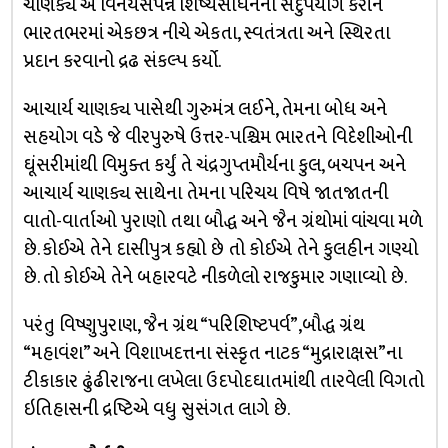
ચાણક્યે એ વિનયસંપન્ન શિષ્યસાધનનો સદુપયોગ કરીને
ભારતભરમાં એકછત્ર નીચે એકતા, સ્વતંત્રતા અને સ્થિરતા
પ્રદાન કરવાનો દ્રઢ સંકલ્પ કર્યો.
આચાર્ય ચાણક્ય પાસેથી ગુરુમંત્ર લઈને, તેમના બોધ અને
સહયોગ વડે જે વીરપુરુષે ઉત્તર-પશ્ચિમ ભારતને વિદેશીઓની
ઘૂંસરીમાંથી વિમુક્ત કર્યું તે ચંદ્રગુપ્તમૌર્યના કુલ, બચપન અને
આચાર્ય ચાણક્ય સાથેના તેમના પરિચય વિષે જાતજાતની
વાતો-વાર્તાઓ પુરાણો તથા બૌદ્ધ અને જૈન ગ્રંથોમાં વાંચવા મળે
છે. કોઈએ તેને દાસીપુત્ર કહ્યો છે તો કોઈએ તેને કુલહીન ગણ્યો
છે. તો કોઈએ તેને બહારવટે નીકળેલો રાજકુમાર ગણાવ્યો છે.
પરંતુ વિષ્ણુપુરાણ, જૈન ગ્રંથ “પરિશિષ્ટપર્વ”,બૌદ્ધ ગ્રંથ
“મહાવંશ” અને વિશાખદત્તના સંસ્કૃત નાટક “મુદ્રારાક્ષસ”ના
ટીકાકાર ઢુંઢીરાજના લખેલા ઉદપોદઘાતમાંથી તારવેલી વિગતો
ઇતિહાસની દ્રષ્ટિએ વધુ સુસંગત લાગે છે.