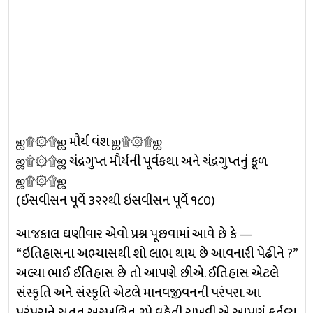
ஜ۩۞۩ஜ મૌર્ય વંશ ஜ۩۞۩ஜ
ஜ۩۞۩ஜ ચંદ્રગુપ્ત મૌર્યની પૂર્વકથા અને ચંદ્રગુપ્તનું કૂળ
ஜ۩۞۩ஜ
(ઈસવીસન પૂર્વે ૩૨૨થી ઇસવીસન પૂર્વે ૧૮૦)
આજકાલ ઘણીવાર એવો પ્રશ્ન પૂછવામાં આવે છે કે —
“ઇતિહાસના અભ્યાસથી શો લાભ થાય છે આવનારી પેઢીને ?”
અલ્યા ભાઈ ઈતિહાસ છે તો આપણે છીએ. ઈતિહાસ એટલે
સંસ્કૃતિ અને સંસ્કૃતિ એટલે માનવજીવનની પરંપરા. આ
પરંપરાને સતત અસ્ખલિત રૂપે વહેતી રાખવી એ આપણું કર્તવ્ય