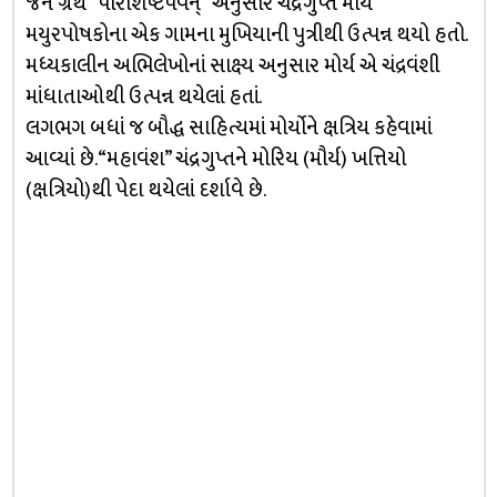
જૈન ગ્રંથ “પરિશિષ્ટપર્વન્” અનુસાર ચંદ્રગુપ્ત મૌર્ય
મયુરપોષકોના એક ગામના મુખિયાની પુત્રીથી ઉત્પન્ન થયો હતો.
મધ્યકાલીન અભિલેખોનાં સાક્ષ્ય અનુસાર મોર્ય એ ચંદ્રવંશી
માંધાતાઓથી ઉત્પન્ન થયેલાં હતાં.
લગભગ બધાં જ બૌદ્ધ સાહિત્યમાં મોર્યોને ક્ષત્રિય કહેવામાં
આવ્યાં છે. “મહાવંશ” ચંદ્રગુપ્તને મોરિય (મૌર્ય) ખત્તિયો
(ક્ષત્રિયો)થી પેદા થયેલાં દર્શાવે છે.