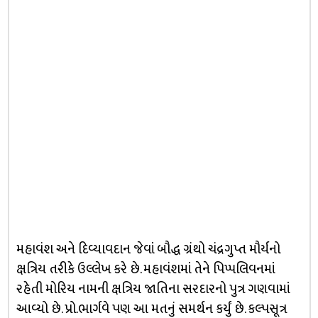
મહાવંશ અને દિવ્યાવદાન જેવાં બૌદ્ધ ગ્રંથો ચંદ્રગુપ્ત મૌર્યનો
ક્ષત્રિય તરીકે ઉલ્લેખ કરે છે. મહાવંશમાં તેને પિપ્પલિવનમાં
રહેતી મોરિય નામની ક્ષત્રિય જાતિના સરદારનો પુત્ર ગણવામાં
આવ્યો છે. પ્રો.ભાર્ગવે પણ આ મતનું સમર્થન કર્યું છે. કલ્પસૂત્ર