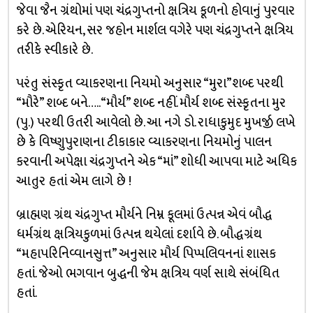
જેવા જૈન ગ્રંથોમાં પણ ચંદ્રગુપ્તનો ક્ષત્રિય કૂળનો હોવાનું પુરવાર
કરે છે. એરિયન, સર જહોન માર્શલ વગેરે પણ ચંદ્રગુપ્તને ક્ષત્રિય
તરીકે સ્વીકારે છે.
પરંતુ સંસ્કૃત વ્યાકરણના નિયમો અનુસાર “મુરા”શબ્દ પરથી
“મૌરે” શબ્દ બને….. “મૌર્ય” શબ્દ નહીં. મૌર્ય શબ્દ સંસ્કૃતના મુર
(પુ.) પરથી ઉતરી આવેલો છે. આ નગે ડો. રાધાકુમુદ મુખર્જી લખે
છે કે વિષ્ણુપુરાણના ટીકાકાર વ્યાકરણના નિયમોનું પાલન
કરવાની અપેક્ષા ચંદ્રગુપ્તને એક “માં” શોધી આપવા માટે અધિક
આતુર હતાં એમ લાગે છે !
બ્રાહ્મણ ગ્રંથ ચંદ્રગુપ્ત મૌર્યને નિમ્ન કૂલમાં ઉત્પન્ન એવં બૌદ્ધ
ધર્મગ્રંથ ક્ષત્રિયકુળમાં ઉત્પન્ન થયેલાં દર્શાવે છે. બૌદ્ધગ્રંથ
“મહાપરિનિવ્વાનસુત્ત” અનુસાર મૌર્ય પિપ્પલિવનનાં શાસક
હતાં. જેઓ ભગવાન બુદ્ધની જેમ ક્ષત્રિય વર્ણ સાથે સંબંધિત
હતાં.