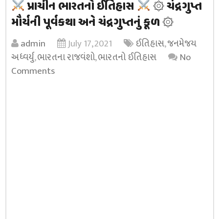
પ્રાચીન ભારતનો ઈતિહાસ
۞ ચંદ્રગુપ્ત
મૌર્યની પૂર્વકથા અને ચંદ્રગુપ્તનું કૂળ ۞
admin
July 17, 2021
ઈતિહાસ
,
જનમેજય
અધ્વર્યુ
,
ભારતના રાજવંશો
,
ભારતનો ઈતિહાસ
No
Comments