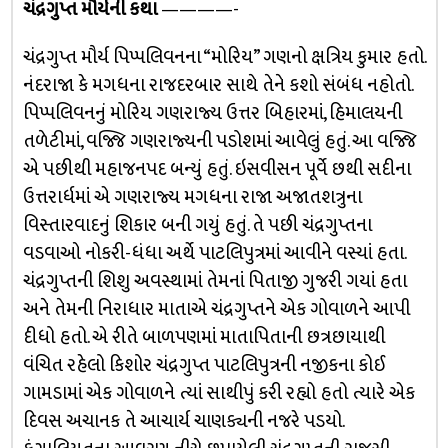
ચંદ્રગુપ્ત મૌર્યની કથા
————-
ચંદ્રગુપ્ત મૌર્ય પિપ્પલિવનના “મોરિય” ગણનો ક્ષત્રિય કુમાર હતો.
નંદરાજા કે મગધના રાજદરબાર સાથે તેને કશો સંબંધ નહોતો.
પિપ્પલિવનનું મોરિય ગણરાજ્ય ઉત્તર બિહારમાં, હિમાલયની
તળેટીમાં, વજ્જિ ગણરાજ્યની પડોશમાં આવેલું હતું. આ વજ્જિ
એ પછીથી મહાજનપદ બન્યું હતું. ઇસવીસન પૂર્વે છથી સદીના
ઉત્તરાર્ધમાં એ ગણરાજ્ય મગધના રાજા અજાતશત્રુના
વિસ્તારવાદનું શિકાર બની ગયું હતું. તે પછી ચંદ્રગુપ્તના
વડવાઓ નોકરી-ધંધા અર્થે પાટલિપુત્રમાં આવીને વસ્યાં હતા.
ચંદ્રગુપ્તની શિશુ અવસ્થામાં તેમનાં પિતાજી ગુજરી ગયાં હતા
અને તેમની નિરાધાર માતાએ ચંદ્રગુપ્તને એક ગોવાળને આપી
દીધો હતો. એ રીતે બાળપણમાં માતાપિતાની છત્રછાયાથી
વંચિત રહેલો કિશોર ચંદ્રગુપ્ત પાટલિપુત્રની નજીકના કોઈ
ગામડામાં એક ગોવાળને ત્યાં સાથીપું કરી રહ્યો હતો ત્યારે એક
દિવસ અચાનક તે આચાર્ય ચાણક્યની નજરે પડયો.