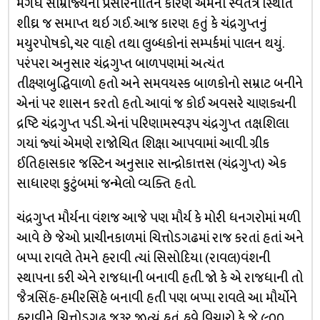
મગધ સામ્રાજ્યની પ્રસારનીતિને કારણે એમની સ્વતંત્ર સ્થિતિ
શીઘ્ર જ સમાપ્ત થઇ ગઈ. આજ કારણ હતું કે ચંદ્રગુપ્તનું
મયુરપોષકો, ચર વાહો તથા લુબ્ધકોનાં સમ્પર્કમાં પાલન થયું.
પરંપરા અનુસાર ચંદ્રગુપ્ત બાળપણમાં અત્યંત
તીક્ષ્ણબુદ્ધિવાળો હતો અને સમવયસ્ક બાળકોનો સમ્રાટ બનીને
એનાં પર શાસન કરતો હતો. આવાં જ કોઈ અવસરે ચાણક્યની
દ્રષ્ટિ ચંદ્રગુપ્ત પડી. એનાં પરિણામસ્વરૂપ ચંદ્રગુપ્ત તક્ષશિલા
ગયાં જ્યાં એમણે રાજોચિત શિક્ષા આપવામાં આવી. ગ્રીક
ઈતિહાસકાર જસ્ટિન અનુસાર સાન્દ્રોકાત્તસ (ચંદ્રગુપ્ત) એક
સાધારણ કુટુંબમાં જન્મેલો વ્યક્તિ હતો.
ચંદ્રગુપ્ત મૌર્યના વંશજ આજે પણ મૌર્ય કે મોરી ધનગરોમાં મળી
આવે છે જેઓ પ્રાચીનકાળમાં ચિત્તોડગઢમાં રાજ કરતાં હતાં અને
બપ્પા રાવલે તેમને હરાવી ત્યાં સિસોદિયા (રાવલ)વંશની
સ્થાપના કરી એને રાજધાની બનાવી હતી. જો કે એ રાજધાની તો
જૈત્રસિંહ-હમીરસિંહે બનાવી હતી પણ બપ્પા રાવલે આ મૌર્યોને
હરાવીને ચિત્તોડગઢ જરૂર જીત્યું હતું. હવે વિચારો કે જે ૯૦૦