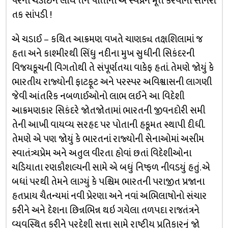
પરની ચડાઈને લીધે તેને પોતાના એ સ્વપ્નને મૂર્ત કરવાની સોનેરી
તક સાંપડી !
એ ચડાઈ – કથિત આક્રમણ વખતે ચાણક્ય તક્ષશિલામાં જ
હતા અને કાશ્મીરથી સિંધુ નદીના મુખ સુધીની સિકંદરની
વિજયકૂચની વિગતોથી તે સંપૂર્ણતયા વાકેફ હતાં. તેમણે જોયું કે
ભારતીય રાજ્યોની ફાટફૂટ અને પરસ્પર અવિશ્વાસની લાગણી
જેવી આંતરિક નબળાઈઓનો લાભ લઈને આ વિદેશી
આક્રમણકાર સિકંદરે જોતજોતામાં ભારતની જીવનદોરી સમી
તેની આખી વાયવ્ય સરહદ પર પોતાની હકૂમત સ્થાપી દીધી.
તેમણે એ પણ જોયું કે ભારતનાં રાજ્યોની સેનાઓમાં અસીમ
સ્વાતંત્ર્યપ્રેમ અને અતુલ વીરતા હોવાં છતાં વિદેશીઓના
ચડિયાતા રણકૌશલ્યની સામે એ બધું નિષ્ફળ નીવડયું હતું. એ
બધાં પરથી તેમને લાગ્યું કે પશ્ચિમ ભારતની પરાજીત પ્રજાના
હતપ્રાય ચૈતન્યમાં નવી પ્રેરણા અને નવાં અભિલાષોનો સંચાર
કરીને અને દેશના છિન્નભિન્ન થઇ ગયેલા તળપદા રાજતંત્રને
વ્યવસ્થિત કરીને પરદેશી સત્તા સામે રાષ્ટ્રીય પ્રતિકારનું જો