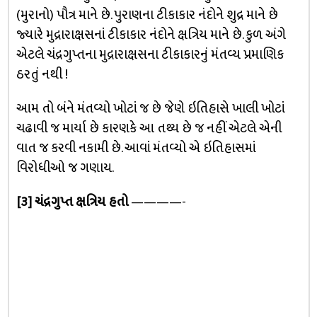
(મુરાનો) પૌત્ર માને છે. પુરાણના ટીકાકાર નંદોને શુદ્ર માને છે
જ્યારે મુદ્રારાક્ષસનાં ટીકાકાર નંદોને ક્ષત્રિય માને છે. કુળ અંગે
એટલે ચંદ્રગુપ્તના મુદ્રારાક્ષસના ટીકાકારનું મંતવ્ય પ્રમાણિક
ઠરતું નથી !
આમ તો બંને મંતવ્યો ખોટાં જ છે જેણે ઇતિહાસે ખાલી ખોટાં
ચઢાવી જ માર્યા છે કારણકે આ તથ્ય છે જ નહીં એટલે એની
વાત જ કરવી નકામી છે. આવાં મંતવ્યો એ ઇતિહાસમાં
વિરોધીઓ જ ગણાય.
[૩] ચંદ્રગુપ્ત ક્ષત્રિય હતો
————-