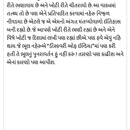
રીતે ભણાવાય છે અને ખોટી રીતે ચીતરાયો છે. આ વાક્યમાં
તત્થ્ય તો છે પણ એને પ્રતિપાદિત કરવામાં નહેરુ નિષ્ફળ
નીવડયા છે એટલે જ એ એમનો અંગત મંતવ્યોવાળો ઈતિહાસ
બની રહ્યો છે. જે આપણે ખોટી રીતે ભણી રહ્યાં છે અને એને
વિષે ખોટી જ દિશામાં લખી પણ રહ્યાં છીએ. પણ હવે એવું નહિ
થાય. જે ભૂલ નહેરુએ “ડીસ્કવરી ઓફ ઇન્ડિયા”માં પણ કરી
હતી તે ભૂલનું પુનરાવર્તન હું નહીં કરું ! તારણો પણ કાઢીશ અને
એનાં કારણો પણ આપીશ.