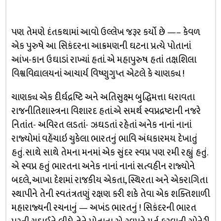
પણ તેમણે દંતકથામાં આવો ઉલ્લેખ જરૂર કર્યો છે —– કેવળ
એક પુરુષે આ સિકંદરના આક્રમણની ઘટના પ્રત્યે પોતાનાં
આંખ-કાન ઉઘાડાં રાખ્યાં હતાં. એ મહાપુરુષ હતાં તક્ષશિલા
વિશ્વવિદ્યાલયનાં આચાર્ય વિષ્ણુગુપ્ત એટલે કે ચાણક્ય !
ચાણક્ય એક દીર્ઘદ્રષ્ટિ અને અતિસુક્ષ્મ બુદ્ધિમત્તા ધરાવતા
રાજનીતિશાસ્ત્રના વિશારદ હતાં.એ સમર્થ સ્વપ્નદ્રષ્ટાની નજરે
નિતાંત- અવિરત લડતાં- ઝઘડતાં રહેતાં અનેક નાનાં નાનાં
રાજ્યોમાં વહેંચાઇ ચુકેલા ભારતનું ભાવિ અંધકારમય દેખાતું
હતું. સાથે સાથે તેમના મનમાં એક સુંદર સ્વપ્ન પણ રમી રહ્યું હતું.
એ સ્વપ્ન હતું ભારતના અનેક નાનાં નાનાં સત્વહીન રાજ્યોને
બદલે, આખા દેશમાં રાજકીય એકતા, સ્થિરતા અને એકરાગિતા
સ્થાપીને તેની સ્વતંત્રતણું રક્ષણ કરી શકે તેવા એક શક્તિશાળી
મહારાજ્યની રચનાનું — અખંડ ભારતનું ! સિકંદરની ભારત