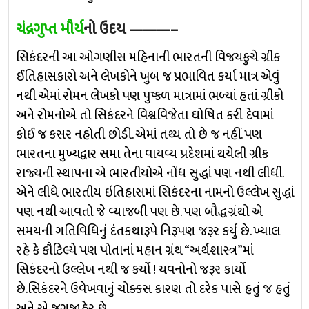
ચંદ્રગુપ્ત મૌર્ય
નો ઉદય ———–
સિકંદરની આ ઓગણીસ મહિનાની ભારતની વિજયકુચે ગ્રીક
ઈતિહાસકારો અને લેખકોને ખુબ જ પ્રભાવિત કર્યા માત્ર એવું
નથી એમાં રોમન લેખકો પણ પુષ્કળ માત્રામાં ભળ્યાં હતાં. ગ્રીકો
અને રોમનોએ તો સિકંદરને વિશ્વવિજેતા ઘોષિત કરી દેવામાં
કોઈ જ કસર નહોતી છોડી. એમાં તથ્ય તો છે જ નહીં. પણ
ભારતના મુખ્યદ્વાર સમા તેના વાયવ્ય પ્રદેશમાં થયેલી ગ્રીક
રાજ્યની સ્થાપના એ ભારતીયોએ નોંધ સુદ્ધાં પણ નથી લીધી.
એને લીધે ભારતીય ઇતિહાસમાં સિકંદરના નામનો ઉલ્લેખ સુદ્ધાં
પણ નથી આવતો જે વ્યાજબી પણ છે. પણ બૌદ્ધગ્રંથો એ
સમયની ગતિવિધિનું દંતકથારૂપે નિરૂપણ જરૂર કર્યું છે. ખ્યાલ
રહે કે કૌટિલ્યે પણ પોતાનાં મહાન ગ્રંથ “અર્થશાસ્ત્ર”માં
સિકંદરનો ઉલ્લેખ નથી જ કર્યો ! યવનોનો જરૂર કાર્યો
છે.સિકંદરને ઉવેખવાનું ચોક્કસ કારણ તો દરેક પાસે હતું જ હતું
અને એ જગજાહેર છે.