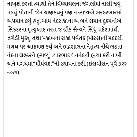
નાખુશ કરતાં ત્યાંથી તેને વિંધ્યાચલના જંગલોમાં નાસી જવું
પડયું. પોતાની જેમ ચાણક્યનું પણ નંદરાજાએ ભરદરબારમાં
અપમાન કર્યું હતું. આમ નંદરાજાના અ બને સમાન દુશ્મનોએ
સિકંદરના મૃત્યુબાદ તરત જ ગ્રીક સૈન્યને સિંધુ પ્રદેશમાંથી
તગેડી મુક્યું તથા પંજાબના રાજા પર્વતક (પોરસ)ની મદદથી
મગધ પર આક્રમણ કર્યું અને ભદ્રશાલના નેતૃત્વ નીચે લડતાં
નંદના લશ્કરને હરાવ્યું ત્યારબાદ ધનનંદની હત્યા કરી નાંખી
અને મગધમાં “મૌર્યવંશ”ની સ્થાપના કરી. (ઇસવીસન પૂર્વે ૩૨૨
-૩૨૧).