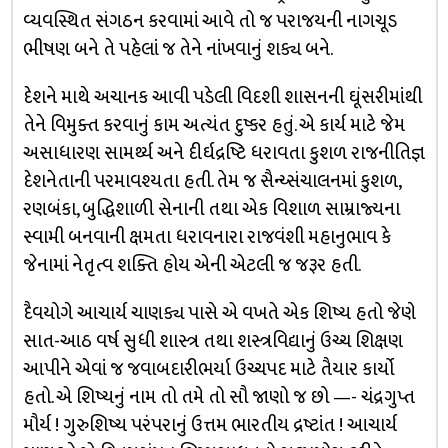
વ્યવસ્થિત સંગઠન કરવામાં આવે તો જ પરાજયની નાગચૂડ
ભીષણ બને તે પહેલાં જ તેને નાંખવાનું શક્ય બને.
દેશને માથે અચાનક આવી પડેલી વિદશી શાસનની ઘૂંસરીમાંથી
તેને વિમુક્ત કરવાનું કામ અત્યંત દુષ્કર હતું. એ કાર્ય માટે જેમ
અસાધારણ સામર્થ્ય અને દીર્ઘદ્રષ્ટિ ધરાવતા કુશળ રાજનીતિજ્ઞ
દેશનેતાની પરમાવશ્યતા હતી. તેમ જ સૈન્ય્સંચાલનમાં કુશળ,
રણબંકા, બુદ્ધિશાળી સેનાની તથા એક વિશાળ સામ્રાજ્યના
સ્વામી બનવાની ક્ષમતા ધરાવનારા રાજવંશી મહાનુભાવ કે
જેનામાં નેતૃત્વ શક્તિ હોય એની એટલી જ જરૂર હતી.
દૈવયોગે આચાર્ય ચાણક્ય પાસે એ વખતે એક શિષ્ય હતો જેણે
સાત-આઠ વર્ષ સુધી શાસ્ત્ર તથા શસ્ત્રવિદ્યાનું ઉચ્ચ શિક્ષણ
આપીને એવાં જ જવાબદારીભર્યા ઉચ્ચપદ માટે તૈયાર કાર્યો
હતો. એ શિષ્યનું નામ તો તમે તો સૌ જાણો જ છો —- ચંદ્રગુપ્ત
મૌર્ય ! ગુરુશિષ્ય પરંપરાનું ઉત્તમ ભારતીય દ્રષ્ટાંત ! આચાર્ય