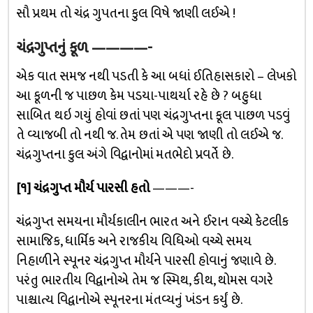
સૌ પ્રથમ તો ચંદ્ર ગુપતના કુલ વિષે જાણી લઈએ !
ચંદ્રગુપ્તનું કૂળ
————-
એક વાત સમજ નથી પડતી કે આ બધાં ઈતિહાસકારો – લેખકો
આ કૂળની જ પાછળ કેમ પડયા-પાથર્યા રહે છે ? બહુધા
સાબિત થઇ ગયું હોવાં છતાં પણ ચંદ્રગુપ્તના કૂલ પાછળ પડવું
તે વ્યાજબી તો નથી જ. તેમ છતાં એ પણ જાણી તો લઈએ જ.
ચંદ્રગુપ્તના કુલ અંગે વિદ્વાનોમાં મતભેદો પ્રવર્તે છે.
[૧] ચંદ્રગુપ્ત મૌર્ય પારસી હતો
———-
ચંદ્રગુપ્ત સમયના મૌર્યકાલીન ભારત અને ઈરાન વચ્ચે કેટલીક
સામાજિક, ધાર્મિક અને રાજકીય વિધિઓ વચ્ચે સમય
નિહાળીને સ્પૂનર ચંદ્રગુપ્ત મૌર્યને પારસી હોવાનું જણાવે છે.
પરંતુ ભારતીય વિદ્વાનોએ તેમ જ સ્મિથ, કીથ, થોમસ વગરે
પાશ્ચાત્ય વિદ્વાનોએ સ્પૂનરના મંતવ્યનું ખંડન કર્યું છે.