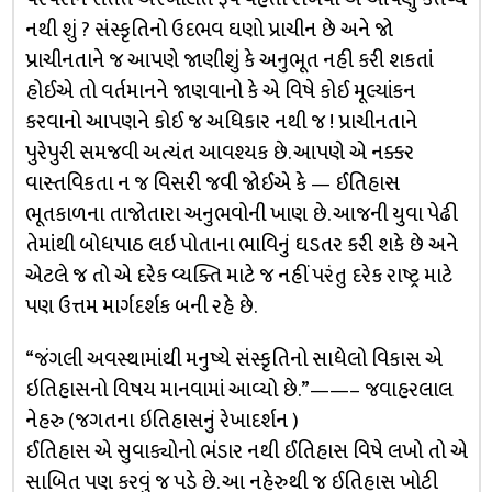
નથી શું ? સંસ્કૃતિનો ઉદભવ ઘણો પ્રાચીન છે અને જો
પ્રાચીનતાને જ આપણે જાણીશું કે અનુભૂત નહી કરી શકતાં
હોઈએ તો વર્તમાનને જાણવાનો કે એ વિષે કોઈ મૂલ્યાંકન
કરવાનો આપણને કોઈ જ અધિકાર નથી જ ! પ્રાચીનતાને
પુરેપુરી સમજવી અત્યંત આવશ્યક છે. આપણે એ નક્કર
વાસ્તવિકતા ન જ વિસરી જવી જોઈએ કે — ઈતિહાસ
ભૂતકાળના તાજોતારા અનુભવોની ખાણ છે. આજની યુવા પેઢી
તેમાંથી બોધપાઠ લઇ પોતાના ભાવિનું ઘડતર કરી શકે છે અને
એટલે જ તો એ દરેક વ્યક્તિ માટે જ નહીં પરંતુ દરેક રાષ્ટ્ર માટે
પણ ઉત્તમ માર્ગદર્શક બની રહે છે.
“જંગલી અવસ્થામાંથી મનુષ્યે સંસ્કૃતિનો સાધેલો વિકાસ એ
ઇતિહાસનો વિષય માનવામાં આવ્યો છે.”——– જવાહરલાલ
નેહરુ (જગતના ઇતિહાસનું રેખાદર્શન )
ઈતિહાસ એ સુવાક્યોનો ભંડાર નથી ઈતિહાસ વિષે લખો તો એ
સાબિત પણ કરવું જ પડે છે. આ નહેરુથી જ ઈતિહાસ ખોટી