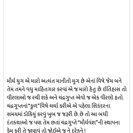
મૌર્ય યુગ એ મારો અત્યંત માનીતો યુગ છે એનાં વિષે જેમ બને
તેમ તમને વધુ માહિતગાર કરવાં એ જ મારો હેતુ છે. ઈતિહાસ તો
વીરલાઓ જ રચી શકે અને ચંદ્રગુપ્ત એવો જ એક વીરલો હતો.
ચંદ્રગુપ્તનાં “કુળ”વિષે ચર્ચા કરીએ એ પહેલા સિકંદરના
સમયમાં ડોકિયું કરવું ખુબ જ જરૂરી છે. છે તો આ બધી
દંતકથાઓ જ પણ તેમ છતાં ચંદ્રગુપ્તે “મૌર્યવંશ”ની સ્થાપના
કેમ કરી તે જાણવું તો જોઈએ જ ને દરેકને !