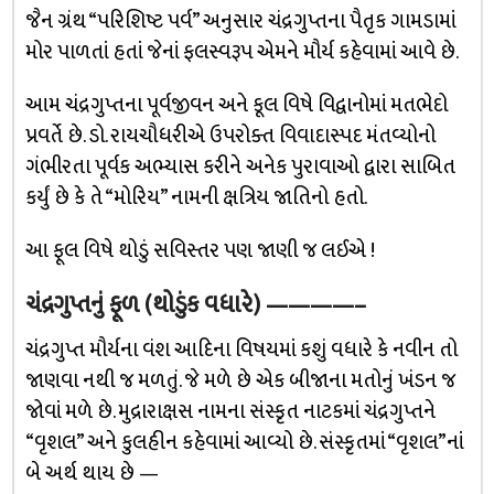
જૈન ગ્રંથ “પરિશિષ્ટ પર્વ” અનુસાર ચંદ્રગુપ્તના પૈતૃક ગામડામાં
મોર પાળતાં હતાં જેનાં ફલસ્વરૂપ એમને મૌર્ય કહેવામાં આવે છે.
આમ ચંદ્રગુપ્તના પૂર્વજીવન અને કૂલ વિષે વિદ્વાનોમાં મતભેદો
પ્રવર્તે છે. ડો. રાયચૌધરીએ ઉપરોક્ત વિવાદાસ્પદ મંતવ્યોનો
ગંભીરતા પૂર્વક અભ્યાસ કરીને અનેક પુરાવાઓ દ્વારા સાબિત
કર્યું છે કે તે “મોરિય” નામની ક્ષત્રિય જાતિનો હતો.
આ ફૂલ વિષે થોડું સવિસ્તર પણ જાણી જ લઈએ !
ચંદ્રગુપ્તનું ફૂળ (થોડુંક વધારે)
————–
ચંદ્રગુપ્ત મૌર્યના વંશ આદિના વિષયમાં કશું વધારે કે નવીન તો
જાણવા નથી જ મળતું. જે મળે છે એક બીજાના મતોનું ખંડન જ
જોવાં મળે છે. મુદ્રારાક્ષસ નામના સંસ્કૃત નાટકમાં ચંદ્રગુપ્તને
“વૃશલ” અને કુલહીન કહેવામાં આવ્યો છે. સંસ્કૃતમાં “વૃશલ”નાં
બે અર્થ થાય છે —