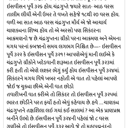
ઇસવીસન પૂર્વે ૩૨૬ હોય. ચંદ્રગુપ્તે જયારે સાત- આઠ વરસ
તાલીમ લીધી એની ઉમર તે વખતે સહેજે ૧૮થી ૨૦ વરસ હોય.
વળી આ સાત આઠ વરસ ચંદ્રગુપ્ત મૌર્ય એ જો આચાર્ય
ચાણક્યના શિષ્ય હોય તો એ અરસો પણ સિકંદરના
આક્રમણનો જ છે. ચંદ્રગુપ્તના ગ્રીકો પરના આક્રમણ અને એમના
મગધ પરનાં કબજાનો સમય લગભગ નિશ્ચિત છે—- ઇસવીસન
પૂર્વે ૩૨૨ કે ઇસવીસન પૂર્વે ૩૨૧ ! આપણેએવું માની લઈએ કે
ચંદ્રગુપ્તે ગ્રીકોને ખદેડવાની શરૂઆત ઇસવીસન પૂર્વે ૩૨૩માં
કરી હતી તો એણે લશ્કર ભેગું કર્યું હોય ઇસવીસન પૂર્વે ૩૨૪માં.
સિકંદરને મગધ વિષે ખબર નહોતી એ વાત તો પહેલાં આપણે
જોઈ જ ચુક્યા છીએ. એની વાત છોડો
તવારીખની વાત કરીએ તો સિકંદર તો ઇસવીસન પૂર્વે ૩૨૫માં
ભારત છોડીને પરત ફર્યો હતો એવું કહેવાય છે. હવે …. ચાણક્ય
ચંદ્રગુપ્તને તક્ષશિલા લઇ ગયાં કઈ સાલમાં ? આ એક પ્રાણપ્રશ્ન
બનીને ઉભો છે. ઇસવીસન પૂર્વે ૩૨૪ની પહેલાં જો ૮ વરસ
ગણીએ તો ઇસવીસન પૂર્વે ૩૩૨ આવે. જે તો મહાપદ્મનંદનો