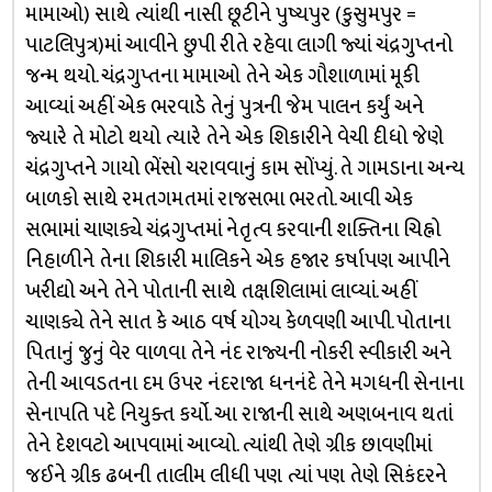
મામાઓ) સાથે ત્યાંથી નાસી છૂટીને પુષ્યપુર (કુસુમપુર =
પાટલિપુત્ર)માં આવીને છુપી રીતે રહેવા લાગી જ્યાં ચંદ્રગુપ્તનો
જન્મ થયો. ચંદ્રગુપ્તના મામાઓ તેને એક ગૌશાળામાં મૂકી
આવ્યાં અહીં એક ભરવાડે તેનું પુત્રની જેમ પાલન કર્યું અને
જ્યારે તે મોટો થયો ત્યારે તેને એક શિકારીને વેચી દીધો જેણે
ચંદ્રગુપ્તને ગાયો ભેંસો ચરાવવાનું કામ સોંપ્યું. તે ગામડાના અન્ય
બાળકો સાથે રમતગમતમાં રાજસભા ભરતો. આવી એક
સભામાં ચાણક્યે ચંદ્રગુપ્તમાં નેતૃત્વ કરવાની શક્તિના ચિહ્નો
નિહાળીને તેના શિકારી માલિકને એક હજાર કર્ષાપણ આપીને
ખરીદ્યો અને તેને પોતાની સાથે તક્ષશિલામાં લાવ્યાં. અહીં
ચાણક્યે તેને સાત કે આઠ વર્ષ યોગ્ય કેળવણી આપી. પોતાના
પિતાનું જુનું વેર વાળવા તેને નંદ રાજ્યની નોકરી સ્વીકારી અને
તેની આવડતના દમ ઉપર નંદરાજા ધનનંદે તેને મગધની સેનાના
સેનાપતિ પદે નિયુક્ત કર્યો. આ રાજાની સાથે અણબનાવ થતાં
તેને દેશવટો આપવામાં આવ્યો. ત્યાંથી તેણે ગ્રીક છાવણીમાં
જઈને ગ્રીક ઢબની તાલીમ લીધી પણ ત્યાં પણ તેણે સિકંદરને