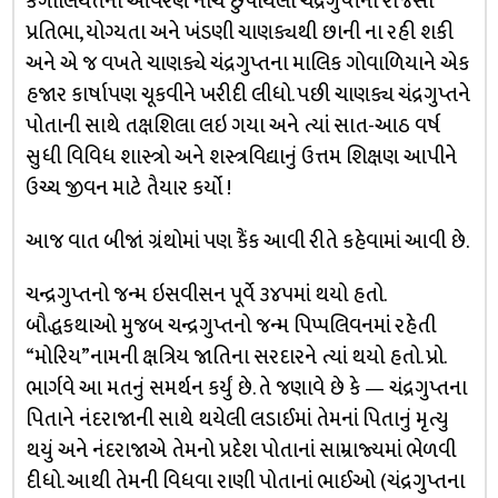
કંગાલિયતના આવરણ નીચે છુપાયેલી ચંદ્રગુપ્તની રાજસી
પ્રતિભા, યોગ્યતા અને ખંડણી ચાણક્યથી છાની ના રહી શકી
અને એ જ વખતે ચાણક્યે ચંદ્રગુપ્તના માલિક ગોવાળિયાને એક
હજાર કાર્ષાપણ ચૂકવીને ખરીદી લીધો. પછી ચાણક્ય ચંદ્રગુપ્તને
પોતાની સાથે તક્ષશિલા લઇ ગયા અને ત્યાં સાત-આઠ વર્ષ
સુધી વિવિધ શાસ્ત્રો અને શસ્ત્રવિદ્યાનું ઉત્તમ શિક્ષણ આપીને
ઉચ્ચ જીવન માટે તૈયાર કર્યો !
આજ વાત બીજાં ગ્રંથોમાં પણ કૈંક આવી રીતે કહેવામાં આવી છે.
ચન્દ્રગુપ્તનો જન્મ ઇસવીસન પૂર્વે ૩૪૫માં થયો હતો.
બૌદ્ધકથાઓ મુજબ ચન્દ્રગુપ્તનો જન્મ પિપ્પલિવનમાં રહેતી
“મોરિય”નામની ક્ષત્રિય જાતિના સરદારને ત્યાં થયો હતો. પ્રો.
ભાર્ગવે આ મતનું સમર્થન કર્યું છે. તે જણાવે છે કે — ચંદ્રગુપ્તના
પિતાને નંદરાજાની સાથે થયેલી લડાઈમાં તેમનાં પિતાનું મૃત્યુ
થયું અને નંદરાજાએ તેમનો પ્રદેશ પોતાનાં સામ્રાજ્યમાં ભેળવી
દીધો. આથી તેમની વિધવા રાણી પોતાનાં ભાઈઓ (ચંદ્રગુપ્તના