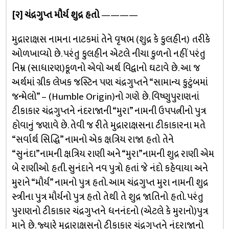
[૨] ચંદ્રગુપ્ત મૌર્ય શુદ્ર હતો
————
મુદ્રારાક્ષસ નામના નાટકમાં તેને વૃષભ (શુદ્ર કે કુલહીન) તરીકે
ઓળખાવ્યો છે. પરંતુ કુલહીન એટલે નીચા કુળનો નહીં પરંતુ
નિમ્ન (સાધારણ)કૂળનો એવો અર્થ વિદ્વાનો ઘટાવે છે. આ જ
અર્થમાં ગ્રીક લેખક જસ્ટિન પણ ચંદ્રગુપ્તને “સામાન્ય કુટુંબમાં
જન્મેલો” – (Humble Origin)નો ગણે છે. વિષ્ણુપુરાણનાં
ટીકાકાર ચંદ્રગુપ્તને નંદરાજાની “મુરા” નામની ઉપપત્નીનો પુત્ર
હોવાનું જણાવે છે. તેવી જ રીતે મુદ્રારાક્ષસના ટીકાકારના મતે
“સર્વાર્થ સિદ્ધિ” નામનો એક ક્ષત્રિય રાજા હતો તેને
“સુનંદા”નામની ક્ષત્રિય રાણી અને “મુરા”નામની શુદ્ર રાણી એમ
બે રાણીઓ હતી. સુનંદાને નવ પુત્રો હતાં જે નંદો કહેવાયા અને
મુરાને “મૌર્ય” નામનો પુત્ર હતો. આમ ચંદ્રગુપ્ત મુરા નામની શુદ્ર
સ્ત્રીના પુત્ર મૌર્યનો પુત્ર હતો તેથી તે શુદ્ર જાતિનો હતો. પરંતુ
પુરાણનો ટીકાકાર ચંદ્રગુપ્તને ધનનંદનો (એટલે કે મુરાનો)પુત્ર
માને છે. જ્યારે મુદ્રારાક્ષસનો ટીકાકાર ચંદ્રગુપ્તને નંદરાજાનો