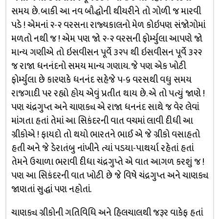
સમય છે. બાકી આ નવ બૌદ્ધોની થીયરીને તો ગોળી જ મારવી
પડે ! એમનાં ૨-૨ વરસના રાજ્યકાલનો મેળ કોઇપણ સંજોગોમાં
મળતો નથી જ ! એમ પણ જો ૨-૨ વરસની ફોર્મ્યુલા આપણે જો
માન્ય ગણીએ તો ઇસવીસન પૂર્વે ૩૨૫ થી ઇસવીસન પૂર્વે ૩૨૨
જ રાજા ધનનંદનો સમય માન્ય ગણાય. જે પણ એક ખોટી
ફોર્મ્યુલા છે કારણકે ધનનંદ સહેજે ૫-૬ વરસથી વધુ સમય
રાજગાદી પર રહ્યો હોય એવું પ્રતીત થાય છે. એ તો પત્યું જાણે !
પણ ચંદ્રગુપ્ત અને ચાણક્ય એ રાજા ધનનંદ સાથે જ વેર લેવાં
માંગતા હતાં તેમાં આ સિકંદરની વાત વચમાં લાવી દીધી આ
ગ્રીકોએ ! ફાયદો તો થયો ભારતને ભાઈ એ જે ગ્રીકો વસાહતો
હતી અને જે ડેરાતંબુ નાંખીને ત્યાં પડયા-પાથર્યા રહેતાં હતાં
તેમને ઉચાળા ભરાવી દીધા ચંદ્રગુપ્તે એ વાત આગળ કરશું જ !
પણ આ સિકંદરની વાત ખોટી છે જે વિષે ચંદ્રગુપ્ત અને ચાણક્ય
જાણતાં સુદ્ધાં પણ નહોતાં.
ચાણક્ય ગ્રીકોની ગતિવિધિ અને હિલચાલથી જરૂર વાકેફ હતાં