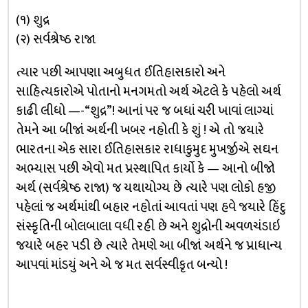
(૧) શુદ્ર
(૨) સર્વશ્રેષ્ઠ રાજા
ત્યાર પછી આપણા અબુધત ઈતિહાસકારો અને
સાહિત્યકારોએ પોતાનો મનગમતો અર્થ એટલે કે પહેલો અર્થ
કાઢી લીધો —-“શુદ્ર”! આનાં પર જ બધાં ચરી ખાવાં લાગ્યાં
તેમને આ બીજાં અર્થની ખબર નહોતી કે શું ! એ તો જયારે
ભારતના એક સારા ઈતિહાસકાર રાધાકુમુદ મુખર્જીએ સઘન
અભ્યાસ પછી એવો મત પ્રસ્થાપિત કાર્યો કે — આનો બીજો
અર્થ (સર્વશ્રેષ્ઠ રાજા) જ યથાયોગ્ય છે ત્યારે પણ લોકો હજી
પહેલાં જ અર્થમાંથી બહાર નહોતાં આવતાં પણ હવે જયારે હિંદુ
સંસ્કૃતિની બોલબાલા વધી રહી છે અને શુદ્રોની અવળચંડાઇ
જયારે બહર પડી છે ત્યારે તેમણે આ બીજાં અર્થને જ પ્રાધાન્ય
આપવાં માંડયું અને એ જ મત સર્વસ્વીકૃત બન્યો !