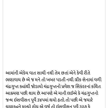
આમાંની એકેય વાત સાચી નથી તેમ છતાં એને કેવી રીતે
ભણાવાય છે એ જ મને તો ખબર પડતી નથી. ગ્રીક સેનામાં વળી
ચંદ્રગુપ્ત ક્યાંથી જોડાયો ચંદ્રગુપ્તનો પ્રવેશ જ સિકંદરનાં કથિત
આક્રમણ પછી થાય છે. આપણે એ માની લઈએ કે ચંદ્રગુપ્તનો
જન્મ ઇસવીસન પૂર્વે ૩૪૫માં થયો હતો. તો પછી એ જયારે
ચાણક્યને મળ્યો હોય એ વર્ષ તો ઇસવીસન પૂર્વે ૩૨૭ કે