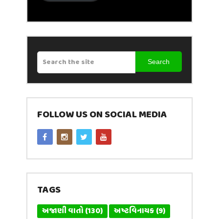
Search
FOLLOW US ON SOCIAL MEDIA
TAGS
અજાણી વાતો
(130)
અષ્ટવિનાયક
(9)