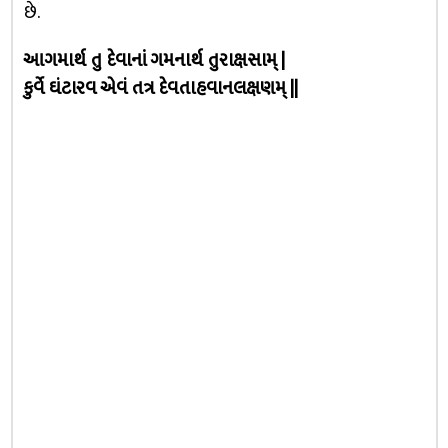
છે.
આગમાર્થ તુ દેવાનાં ગમનાર્થ તુરાક્ષસામ્‌ |
કુર્વે ઘંટારવ એવં તત્ર દેવતાહવાનલક્ષણમ્‌ ||