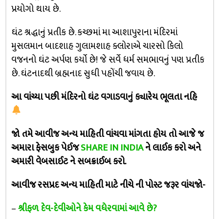
પ્રયોગો થાય છે.
ઘંટ શ્રદ્ધાનું પ્રતીક છે. કચ્છમાં મા આશાપુરાના મંદિરમાં
મુસલમાન બાદશાહ ગુલામશાહ ક્લોરાએ ચારસો કિલો
વજનનો ઘંટ અર્પણ કર્યો છે! જે સર્વે ધર્મ સમભાવનું પણ પ્રતીક
છે. ઘંટનાદથી બ્રહ્મનાદ સુધી પહોંચી જવાય છે.
આ વાંચ્યા પછી મંદિરનો ઘંટ વગાડવાનું ક્યારેય ભૂલતા નહિ
જો તમે આવીજ અન્ય માહિતી વાંચવા માંગતા હોય તો આજે જ
અમારા ફેસબુક પેઈજ
SHARE IN INDIA
ને લાઈક કરો અને
અમારી વેબસાઈટ ને સબક્રાઈબ કરો.
આવીજ રસપ્રદ અન્ય માહિતી માટે નીચે ની પોસ્ટ જરૂર વાંચજો-
–
શ્રીફળ દેવ-દેવીઓને કેમ વધેરવામાં આવે છે?