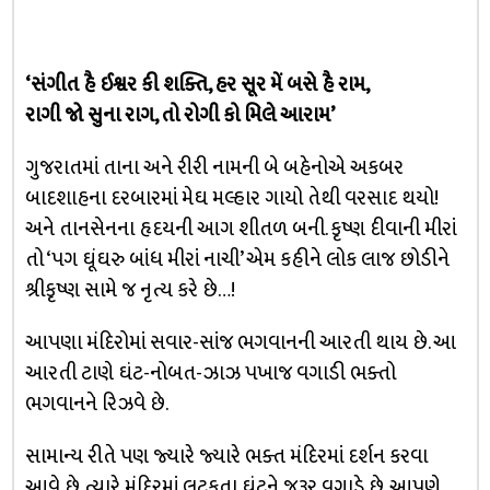
‘સંગીત હૈ ઈશ્વર કી શક્તિ, હર સૂર મેં બસે હૈ રામ,
રાગી જો સુના રાગ, તો રોગી કો મિલે આરામ’
ગુજરાતમાં તાના અને રીરી નામની બે બહેનોએ અકબર
બાદશાહના દરબારમાં મેઘ મલ્હાર ગાયો તેથી વરસાદ થયો!
અને તાનસેનના હૃદયની આગ શીતળ બની. કૃષ્ણ દીવાની મીરાં
તો ‘પગ ઘૂંઘરુ બાંધ મીરાં નાચી’ એમ કહીને લોક લાજ છોડીને
શ્રીકૃષ્ણ સામે જ નૃત્ય કરે છે…!
આપણા મંદિરોમાં સવાર-સાંજ ભગવાનની આરતી થાય છે. આ
આરતી ટાણે ઘંટ-નોબત-ઝાઝ પખાજ વગાડી ભક્તો
ભગવાનને રિઝવે છે.
સામાન્ય રીતે પણ જ્યારે જ્યારે ભક્ત મંદિરમાં દર્શન કરવા
આવે છે ત્યારે મંદિરમાં લટકતા ઘંટને જરૂર વગાડે છે. આપણે