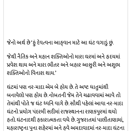
જેનો અર્થ છે ‘હું દેવત્વના આહ્‌વાન માટે આ ઘંટ વગાડું છું.
જેથી નૈતિક અને મહાન શક્તિઓનો મારા ઘરમાં અને હૃદયમાં
પ્રવેશ થાય અને મારા ભીતર અને બહાર આસુરી અને અશુભ
શક્તિઓનો વિનાશ થાય.’
ઘંટમાં પણ નર-માદા એમ બે હોય છે. તે અષ્ટ ધાતુમાંથી
બનાવેલો પણ હોય છે. નોબતની જેમ તેને ચઢાવવામાં આવે તો
તેમાંથી પોતે જ ઘંટ ધ્વનિ વાગે છે. સૌથી પહેલાં આવા નર-માદા
ઘંટનો પ્રયોગ પંદરમી સદીમાં રાજસ્થાનના રાણકપુરમાં થયો
હતો. ઘંટનાદથી હકારાત્મકતા વધે છે. ગુજરાતમાં પાલીતાણામાં,
મહારાષ્ટ્રના પુના શહેરમાં અને હવે અમદાવાદમાં નર-માદા ઘંટના