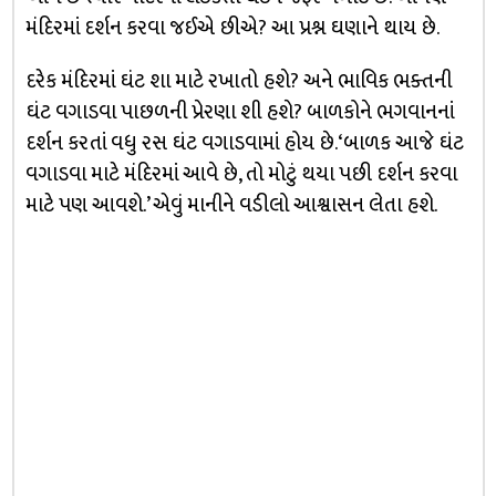
મંદિરમાં દર્શન કરવા જઈએ છીએ? આ પ્રશ્ન ઘણાને થાય છે.
દરેક મંદિરમાં ઘંટ શા માટે રખાતો હશે? અને ભાવિક ભક્તની
ઘંટ વગાડવા પાછળની પ્રેરણા શી હશે? બાળકોને ભગવાનનાં
દર્શન કરતાં વધુ રસ ઘંટ વગાડવામાં હોય છે. ‘બાળક આજે ઘંટ
વગાડવા માટે મંદિરમાં આવે છે, તો મોટું થયા પછી દર્શન કરવા
માટે પણ આવશે.’ એવું માનીને વડીલો આશ્વાસન લેતા હશે.