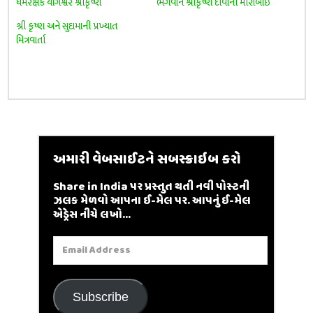
ધર્મરક્ષક યોગેશ્વર શ્રીકૃષ્ણ
ભગવાન શ્રીકૃષ્ણ દીવાની મીરાંબાઈ
શ્રી કૃષ્ણ અને સુદામાની પ્રખ્યાત
મિત્રવાર્તા
અમારી વેબસાઈટને સબસ્ક્રાઇબ કરો
Share in India પર પ્રસ્તુત થતી નવી પોસ્ટની
ઝલક મેળવો આપના ઈ-મેલ પર. આપનું ઈ-મેલ
એડ્રેસ નીચે લખો...
Email
Address
Subscribe