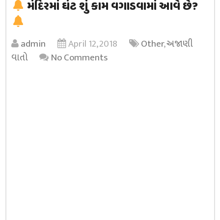
મંદિરમાં ઘંટ શું કામ વગાડવામાં આવે છે?
admin
April 12, 2018
Other
,
અજાણી
વાતો
No Comments