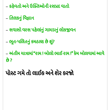
–
કહેવતો અને ઉક્તિઓની રસપ્રદ વાતો
–
તિલકનું વિજ્ઞાન
–
સવાસો વરસ પહેલાંનું ગામડાનું લોકજીવન
–
ભૂત-પલિતનું કમઠાણ છે શું?
–
અંતીમ યાત્રામાં “રામ ! બોલો ભાઈ રામ !” કેમ બોલવામાં આવે
છે ?
પોસ્ટ ગમે તો લાઈક અને શેર કરજો