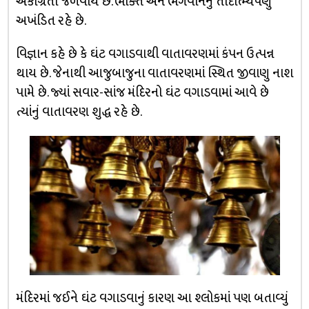
એકાગ્રતા જળવાય છે. ભક્તિ અને ભગવાનનું તાદાત્મ્યપણું
અખંડિત રહે છે.
વિજ્ઞાન કહે છે કે ઘંટ વગાડવાથી વાતાવરણમાં કંપન ઉત્પન્ન
થાય છે. જેનાથી આજુબાજુના વાતાવરણમાં સ્થિત જીવાણુ નાશ
પામે છે. જ્યાં સવાર-સાંજ મંદિરનો ઘંટ વગાડવામાં આવે છે
ત્યાંનું વાતાવરણ શુદ્ધ રહે છે.
મંદિરમાં જઈને ઘંટ વગાડવાનું કારણ આ શ્લોકમાં પણ બતાવ્યું