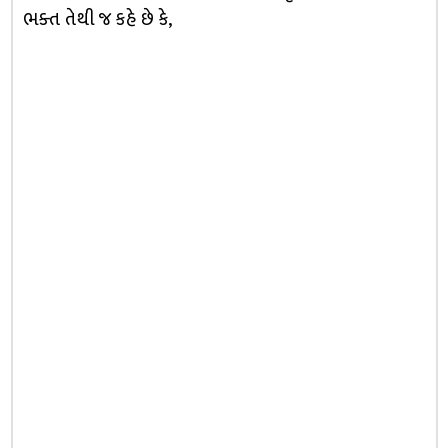
ભક્ત તેથી જ કહે છે કે,