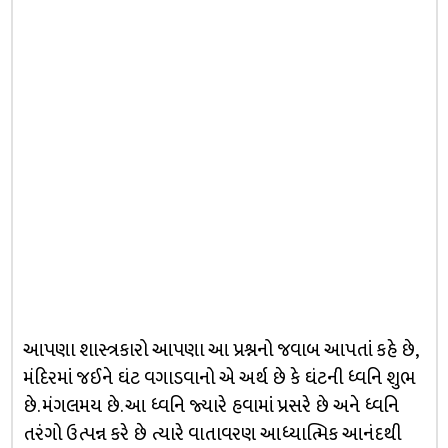
આપણા શાસ્ત્રકારો આપણા આ પ્રશ્નનો જવાબ આપતાં કહે છે,
મંદિરમાં જઈને ઘંટ વગાડવાનો એ અર્થ છે કે ઘંટની ધ્વનિ શુભ
છે. મંગલમય છે. આ ધ્વનિ જ્યારે હવામાં પ્રસરે છે અને ધ્વનિ
તરંગો ઉત્પન્ન કરે છે ત્યારે વાતાવરણ આધ્યાત્મિક આનંદથી