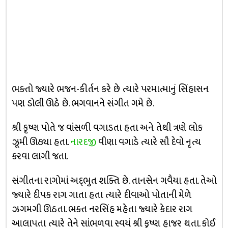
ભક્તો જ્યારે ભજન-કીર્તન કરે છે ત્યારે પરમાત્માનું સિંહાસન
પણ ડોલી ઊઠે છે. ભગવાનને સંગીત ગમે છે.
શ્રી કૃષ્ણ પોતે જ વાંસળી વગાડતા હતા અને તેથી ત્રણે લોક
ઝૂમી ઊઠ્યા હતા.
નારદજી
વીણા વગાડે ત્યારે સૌ દેવો નૃત્ય
કરવા લાગી જતા.
સંગીતના રાગોમાં અદ્‌ભુત શક્તિ છે. તાનસેન ગવૈયા હતા. તેઓ
જ્યારે દીપક રાગ ગાતા હતા ત્યારે દીવાઓ પોતાની મેળે
ઝગમગી ઊઠતા. ભક્ત નરસિંહ મહેતા જ્યારે કેદાર રાગ
આલાપતા ત્યારે તેને સાંભળવા સ્વયં શ્રી કૃષ્ણ હાજર થતા. કોઈ