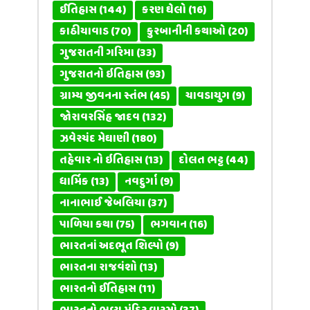
ઈતિહાસ
(144)
કરણ ઘેલો
(16)
કાઠીયાવાડ
(70)
કુરબાનીની કથાઓ
(20)
ગુજરાતની ગરિમા
(33)
ગુજરાતનો ઇતિહાસ
(93)
ગ્રામ્ય જીવનના સ્તંભ
(45)
ચાવડાયુગ
(9)
જોરાવરસિંહ જાદવ
(132)
ઝવેરચંદ મેઘાણી
(180)
તહેવાર નો ઇતિહાસ
(13)
દોલત ભટ્ટ
(44)
ધાર્મિક
(13)
નવદુર્ગા
(9)
નાનાભાઈ જેબલિયા
(37)
પાળિયા કથા
(75)
ભગવાન
(16)
ભારતનાં અદભૂત શિલ્પો
(9)
ભારતના રાજવંશો
(13)
ભારતનો ઈતિહાસ
(11)