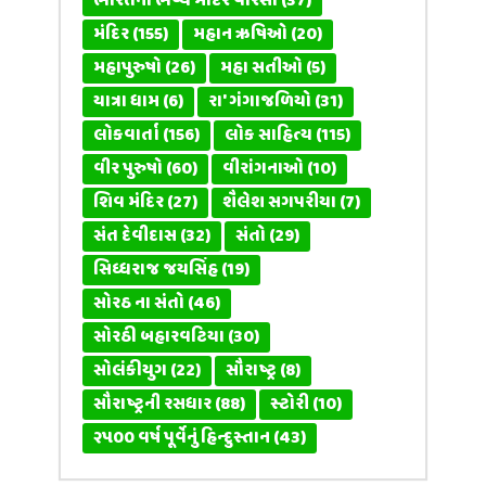
ભારતનો ભવ્ય મંદિર વારસો
(37)
મંદિર
(155)
મહાન ઋષિઓ
(20)
મહાપુરુષો
(26)
મહા સતીઓ
(5)
યાત્રા ધામ
(6)
રા' ગંગાજળિયો
(31)
લોકવાર્તા
(156)
લોક સાહિત્ય
(115)
વીર પુરુષો
(60)
વીરાંગનાઓ
(10)
શિવ મંદિર
(27)
શૈલેશ સગપરીયા
(7)
સંત દેવીદાસ
(32)
સંતો
(29)
સિધ્ધરાજ જયસિંહ
(19)
સોરઠ ના સંતો
(46)
સોરઠી બહારવટિયા
(30)
સોલંકીયુગ
(22)
સૌરાષ્ટ્ર
(8)
સૌરાષ્ટ્રની રસધાર
(88)
સ્ટોરી
(10)
૨૫૦૦ વર્ષ પૂર્વેનું હિન્દુસ્તાન
(43)