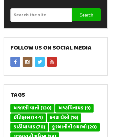
Search
FOLLOW US ON SOCIAL MEDIA
TAGS
અજાણી વાતો
(130)
અષ્ટવિનાયક
(9)
ઈતિહાસ
(144)
કરણ ઘેલો
(16)
કાઠીયાવાડ
(70)
કુરબાનીની કથાઓ
(20)
ગુજરાતની ગરિમા
(33)