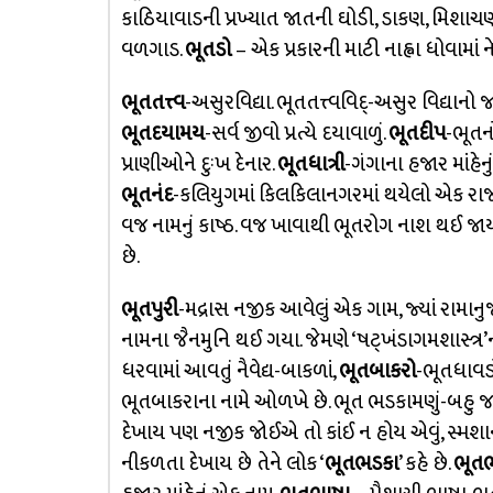
કાઠિયાવાડની પ્રખ્યાત જાતની ઘોડી, ડાકણ, મિશાચણી
વળગાડ.
ભૂતડો
– એક પ્રકારની માટી નાહ્વા ધોવામાં ન
ભૂતતત્ત્વ
-અસુરવિદ્યા. ભૂતતત્ત્વવિદ્-અસુર વિદ્યાન
ભૂતદયામય
-સર્વ જીવો પ્રત્યે દયાવાળું.
ભૂતદીપ
-ભૂતન
પ્રાણીઓને દુઃખ દેનાર.
ભૂતધાત્રી
-ગંગાના હજાર માંહેન
ભૂતનંદ
-કલિયુગમાં કિલકિલાનગરમાં થયેલો એક રાજ
વજ નામનું કાષ્ઠ. વજ ખાવાથી ભૂતરોગ નાશ થઈ જાય છે
છે.
ભૂતપુરી
-મદ્રાસ નજીક આવેલું એક ગામ, જ્યાં રામાનુ
નામના જૈનમુનિ થઈ ગયા. જેમણે ‘ષટ્ખંડાગમશાસ્ત્ર
ધરવામાં આવતું નૈવેદ્ય-બાકળાં,
ભૂતબાકરો
-ભૂતધાવડો
ભૂતબાકરાના નામે ઓળખે છે. ભૂત ભડકામણું-બહુ જ ક
દેખાય પણ નજીક જોઈએ તો કાંઈ ન હોય એવું, સ્મશાન
નીકળતા દેખાય છે તેને લોક ‘
ભૂતભડકા
’ કહે છે.
ભૂતભ