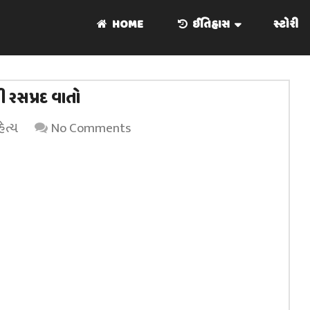
HOME
ઈતિહાસ
સ્ટોરી
ી રસપ્રદ વાતો
િત્ય
No Comments