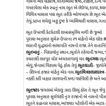
નામનો એક બ્રહ્મર્ષિ, યોગીઓમાં શ્રેષ્ઠ, રાક્ષસ, દૈત્
વપરાયેલા એક રુદ્રનું નામ. ભૂત એ લેઉવા, કડવા,
વિચિત્ર માણસ પણ ભૂત તરીકે ઓળખાય છે. ભૂત એટલે 
તેવું, પ્રાપ્ત થયેલું. બહુ દુષ્ટ કે વ્યભિચારી માણ
ભૂત ઉપરથી કેટકેટલી શબ્દસમૃઘ્ધિ મળી છે. જુઓ
પુરાણ અનુસાર સુમેરુ ઉપરના ૨૧ માંહેનો એક લોક.
ભ
ભારતી યુદ્ધમાંનો સભાપતિ નામનો રાજા. તેને શતાનિકે
ભૂતખાનું
– પિશાચોનું સ્થાન, ભૂતોને રહેવાની જગ્યા, જેમ
કચરાથી ભરપૂર ઘોર અંધકારવાળું ઘર.
ભૂતગણ
-ભૂત
એવું, જેનામાં પિશાચ પેઠું હોય તેવું.
ભૂતઘાતી
– જીવોને
– શિવનાં હજાર માંહેનું એક નામ.
ભૂતચિત્રકલાશાસ્ત્ર
-
નક્કી કરી બહાર લાવવાની કળા વર્ણવેલી છે અને આ રંગ
ભૂતજટા
-જંગલમાં એકલું ઝાડ ઊભું હોય તે ભૂત જેવું મોટ
પુરાણ અનુસાર સૂર્યવંશી નૃગ રાજાનો એ નામનો પૌત્ર
ભૂતને કાઢનાર માણસ, આંજણા પટેલોની એક અટક. 