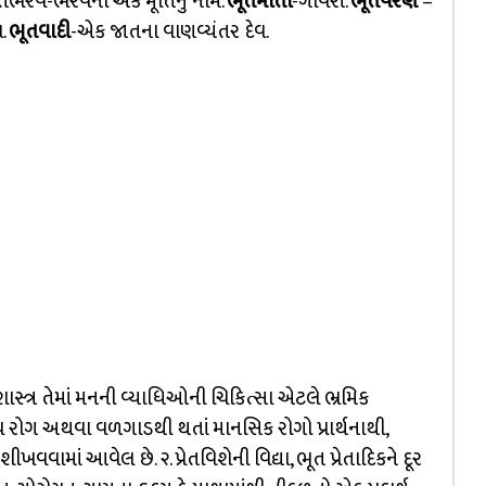
ભૈરવ-ભૈરવની એક મૂર્તિનું નામ.
ભૂતમાતા
-ગૌવરી.
ભૂતવરણ
–
વ.
ભૂતવાદી
-એક જાતના વાણવ્યંતર દેવ.
ાસ્ત્ર તેમાં મનની વ્યાધિઓની ચિકિત્સા એટલે ભ્રમિક
 રોગ અથવા વળગાડથી થતાં માનસિક રોગો પ્રાર્થનાથી,
માં આવેલ છે. ૨. પ્રેતવિશેની વિદ્યા, ભૂત પ્રેતાદિકને દૂર