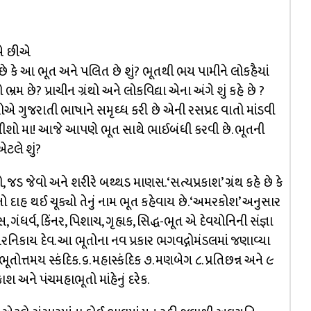
ીએ છીએ
છે કે આ ભૂત અને પલિત છે શું? ભૂતથી ભય પામીને લોકહૈયાં
્રમ છે? પ્રાચીન ગ્રંથો અને લોકવિદ્યા એના અંગે શું કહે છે ?
એ ગુજરાતી ભાષાને સમૃઘ્ધ કરી છે એની રસપ્રદ વાતો માંડવી
 બીશો મા! આજે આપણે ભૂત સાથે ભાઈબંધી કરવી છે. ભૂતની
એટલે શું?
જેવો અને શરીરે બથ્થડ માણસ. ‘સત્યપ્રકાશ’ ગ્રંથ કહે છે કે
ો દાહ થઈ ચૂક્યો તેનું નામ ભૂત કહેવાય છે. ‘અમરકોશ’ અનુસાર
સ, ગંધર્વ, કિંનર, પિશાચ, ગૃહ્યક, સિદ્ધ-ભૂત એ દેવયોનિની સંજ્ઞા
ંતરનિકાય દેવ. આ ભૂતોના નવ પ્રકાર ભગવદ્ગોમંડલમાં જણાવ્યા
. ભૂતોત્તમય સ્કંદિક. ૬. મહાસ્કંદિક ૭. મણબેગ ૮. પ્રતિછન્ન અને ૯
 અને પંચમહાભૂતો માંહેનું દરેક.