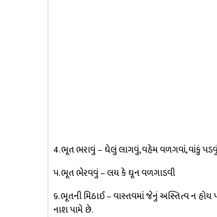
4. ભૂત ભરાવું – ઘેલું લાગવું, વહેમ વળગવાં, વાંકું પડવું
૫. ભૂત ભેરવવું – લય કે ઘૂન વળગાડવી
૬. ભૂતની મિઠાઈ – વાસ્તવમાં જેનું અસ્તિત્વ ન હોય પ
નાશ પામે છે.