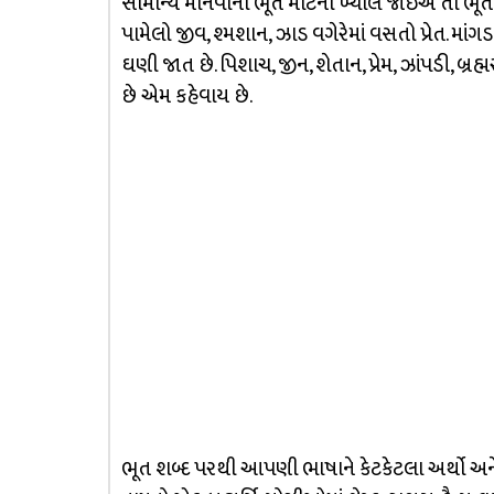
સામાન્ય માનવીનો ભૂત માટેનો ખ્યાલ જોઈએ તો ભૂ
પામેલો જીવ, શ્મશાન, ઝાડ વગેરેમાં વસતો પ્રેત. મા
ઘણી જાત છે. પિશાચ, જીન, શેતાન, પ્રેમ, ઝાંપડી, બ્રહ
છે એમ કહેવાય છે.
ભૂત શબ્દ પરથી આપણી ભાષાને કેટકેટલા અર્થો અને 