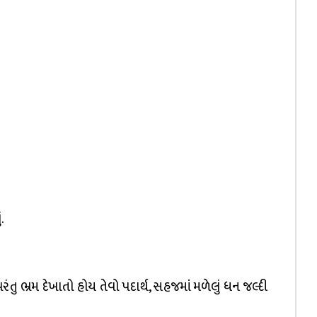
.
રંતુ ભ્રમ દેખાતો હોય તેવો પદાર્થ, સહજમાં મળેલું ધન જલ્દી