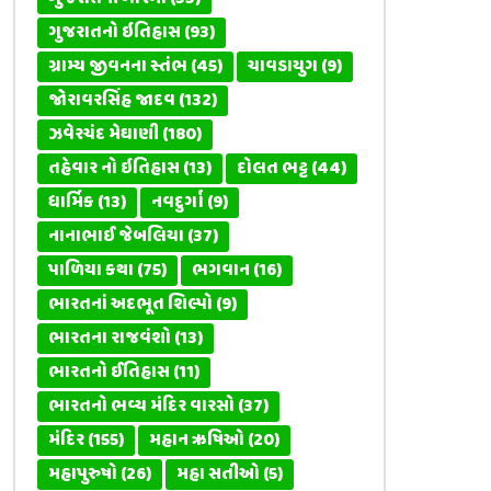
ગુજરાતનો ઇતિહાસ
(93)
ગ્રામ્ય જીવનના સ્તંભ
(45)
ચાવડાયુગ
(9)
જોરાવરસિંહ જાદવ
(132)
ઝવેરચંદ મેઘાણી
(180)
તહેવાર નો ઇતિહાસ
(13)
દોલત ભટ્ટ
(44)
ધાર્મિક
(13)
નવદુર્ગા
(9)
નાનાભાઈ જેબલિયા
(37)
પાળિયા કથા
(75)
ભગવાન
(16)
ભારતનાં અદભૂત શિલ્પો
(9)
ભારતના રાજવંશો
(13)
ભારતનો ઈતિહાસ
(11)
ભારતનો ભવ્ય મંદિર વારસો
(37)
મંદિર
(155)
મહાન ઋષિઓ
(20)
મહાપુરુષો
(26)
મહા સતીઓ
(5)