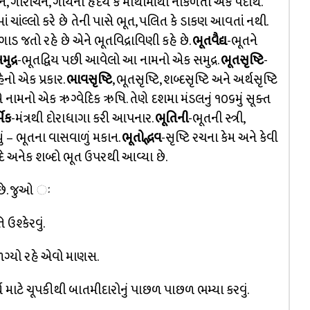
ૌચંદન, ગોરોચન, ગાયના હૃદય કે માથામાંથી નીકળતો એક પદાર્થ.
ં ચાંલ્લો કરે છે તેની પાસે ભૂત, પલિત કે ડાકણ આવતાં નથી.
ાડ જતો રહે છે એને ભૂતવિદ્રાવિણી કહે છે.
ભૂતવૈદ્ય
-ભૂતને
ુદ્ર
-ભૂતદ્વિય પછી આવેલો આ નામનો એક સમુદ્ર.
ભૂતસૃષ્ટિ
-
ેનો એક પ્રકાર.
ભાવસૃષ્ટિ
, ભૂતસૃષ્ટિ, શબ્દસૃષ્ટિ અને અર્થસૃષ્ટિ
 નામનો એક ઋગ્વેદિક ઋષિ. તેણે દશમા મંડલનું ૧૦૬મું સૂક્ત
મિક
-મંત્રથી દોરાધાગા કરી આપનાર.
ભૂતિની
-ભૂતની સ્ત્રી,
િયું – ભૂતના વાસવાળું મકાન.
ભૂતોદ્ભવ
-સૃષ્ટિ રચના કેમ અને કેવી
્યાદિ અનેક શબ્દો ભૂત ઉપરથી આવ્યા છે.
 છે. જુઓ ઃ
 ઉશ્કેરવું.
ગ્યો રહે એવો માણસ.
 માટે ચૂપકીથી બાતમીદારોનું પાછળ પાછળ ભમ્યા કરવું.