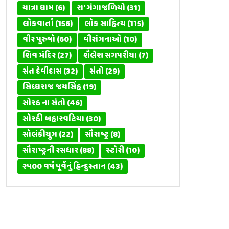
યાત્રા ધામ
(6)
રા' ગંગાજળિયો
(31)
લોકવાર્તા
(156)
લોક સાહિત્ય
(115)
વીર પુરુષો
(60)
વીરાંગનાઓ
(10)
શિવ મંદિર
(27)
શૈલેશ સગપરીયા
(7)
સંત દેવીદાસ
(32)
સંતો
(29)
સિધ્ધરાજ જયસિંહ
(19)
સોરઠ ના સંતો
(46)
સોરઠી બહારવટિયા
(30)
સોલંકીયુગ
(22)
સૌરાષ્ટ્ર
(8)
સૌરાષ્ટ્રની રસધાર
(88)
સ્ટોરી
(10)
૨૫૦૦ વર્ષ પૂર્વેનું હિન્દુસ્તાન
(43)