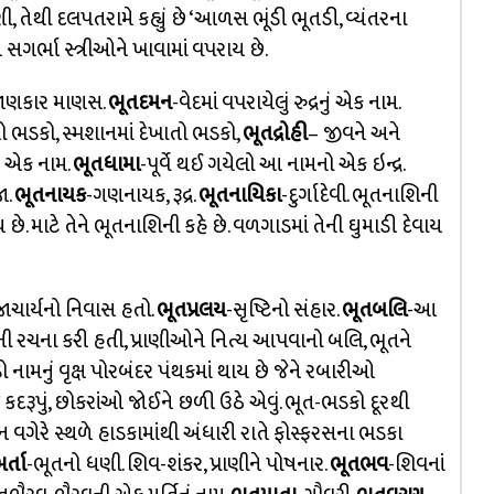
, તેથી દલપતરામે કહ્યું છે ‘આળસ ભૂંડી ભૂતડી, વ્યંતરના
ે સગર્ભા સ્ત્રીઓને ખાવામાં વપરાય છે.
ો જાણકાર માણસ.
ભૂતદમન
-વેદમાં વપરાયેલું રુદ્રનું એક નામ.
ો ભડકો, સ્મશાનમાં દેખાતો ભડકો,
ભૂતદ્રોહી
– જીવને અને
ું એક નામ.
ભૂતધામા
-પૂર્વે થઈ ગયેલો આ નામનો એક ઇન્દ્ર.
ા.
ભૂતનાયક
-ગણનાયક, રૂદ્ર.
ભૂતનાયિકા
-દુર્ગાદેવી. ભૂતનાશિની
. માટે તેને ભૂતનાશિની કહે છે. વળગાડમાં તેની ઘુમાડી દેવાય
જાચાર્યનો નિવાસ હતો.
ભૂતપ્રલય
-સૃષ્ટિનો સંહાર.
ભૂતબલિ
-આ
’ની રચના કરી હતી, પ્રાણીઓને નિત્ય આપવાનો બલિ, ભૂતને
 નામનું વૃક્ષ પોરબંદર પંથકમાં થાય છે જેને રબારીઓ
દરૂપું, છોકરાંઓ જોઈને છળી ઉઠે એવું. ભૂત-ભડકો દૂરથી
 વગેરે સ્થળે હાડકામાંથી અંધારી રાતે ફોસ્ફરસના ભડકા
ર્તા
-ભૂતનો ધણી. શિવ-શંકર, પ્રાણીને પોષનાર.
ભૂતભવ
-શિવનાં