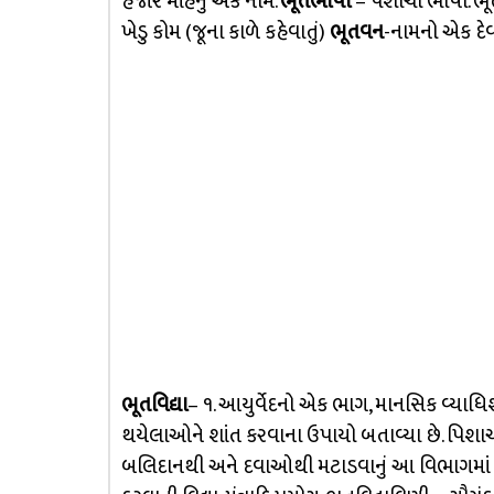
હજાર માંહેનું એક નામ.
ભૂતભાષા
– પૈશાચી ભાષા. ભૂત
ખેડુ કોમ (જૂના કાળે કહેવાતું)
ભૂતવન
-નામનો એક દે
ભૂતવિદ્યા
– ૧. આયુર્વેદનો એક ભાગ, માનસિક વ્યાધિશ
થયેલાઓને શાંત કરવાના ઉપાયો બતાવ્યા છે. પિશાચ
બલિદાનથી અને દવાઓથી મટાડવાનું આ વિભાગમાં શીખવવા