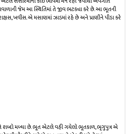
ત એટલે સંસારમાંના કોઈ ભાવમાં મન રહી જવાથી અવગતિ
ંગડાવાળાની જેમ આ સ્થિતિમાં તે જીવ ભટક્યા કરે છે. આ ભૂતની
્મરાક્ષસ, ખવીસ. એ મસાણમાં ઝાડમાં રહે છે અને પ્રાણીને પીડા કરે
શબ્દો મળ્યા છે. ભૂત એટલે વહી ગયેલો ભૂતકાળ, ભૃગુપુત્ર એ