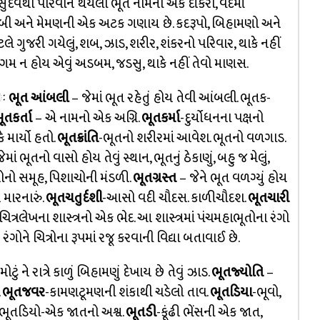
ય. વસુદેવથી પૌરવીને થયેલો ભૂત નામનો એક દીકરો, વેદમાં
 કણબી અને મેમણની એક અટક ગણાય છે. કદરૂપો, બિહામણો અને
ગુજરી ગયેલું, શબ, ઝાડ, શરીર, શંકરનો પરિવાર, થાકે નહીં
સ, ગતાગમ ન હોય એવું અડબમ, જડસુ, થાકે નહીં તેવો માણસ.
 ઃ
ભૂત આંબલી
– જેમાં ભૂત રહેતું હોય તેવી આંબલી. ભૂતક-
ૂતકર્તા
– એ નામનો એક અગ્નિ.
ભૂતકર્મા
-દુર્યોધનના પક્ષનો
 માર્યો હતો.
ભૂતક્રાંતિ
-ભૂતનો શરીરમાં આવેશ. ભૂતનો વળગાડ.
ાં ભૂતનો વાસો હોય તેવું સ્થાન, ભૂતનું ઠેકાણું, બહુ જ મેલું,
ોનો સમૂહ, પિશાચોની મંડળી.
ભૂતગ્રસ્ત
– જેને ભૂત વળગ્યું હોય
 મારનારું.
ભૂતચતુર્દશી
-આસો વદી ચૌદસ. કાળીચૌદશ.
ભૂતચારી
ચિત્રલેખના શાસ્ત્રનો એક ભેદ. આ શાસ્ત્રમાં પંચમહાભૂતોના રંગો
ોને ચિત્રોના રૂપમાં રજૂ કરવાની વિદ્યા બતાવાઈ છે.
ું ને રાત્રે કાળું બિહામણું દેખાય છે તેવું ઝાડ.
ભૂતજ્યોતિ
–
.
ભૂતજવર
-કામણટૂમણની શંકાથી ચડેલો તાવ.
ભૂતડિયા
-ભૂવો,
ભૂતડિયો-એક જાતનો અશ્વ.
ભૂતડી
-કૂંઢી ભેંસની એક જાત,