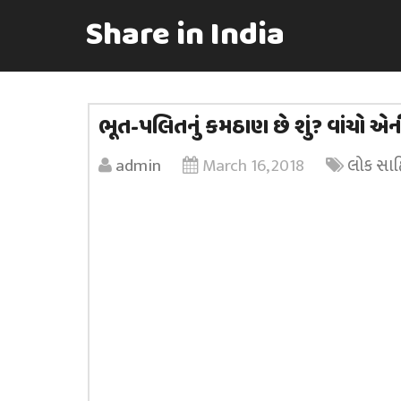
Share in India
ભૂત-પલિતનું કમઠાણ છે શું? વાંચો એન
admin
March 16, 2018
લોક સાહ