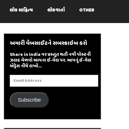
લોક સાહિત્ય
લોકવાર્તા
OTHER
અમારી વેબસાઈટને સબસ્ક્રાઇબ કરો
Share in India પર પ્રસ્તુત થતી નવી પોસ્ટની
ઝલક મેળવો આપના ઈ-મેલ પર. આપનું ઈ-મેલ
એડ્રેસ નીચે લખો...
Email
Address
Subscribe