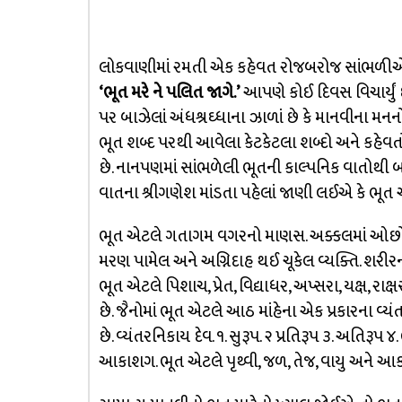
લોકવાણીમાં રમતી એક કહેવત રોજબરોજ સાંભળ
‘ભૂત મરે ને પલિત જાગે.’
આપણે કોઈ દિવસ વિચાર્યું 
પર બાઝેલાં અંધશ્રઘ્ધાના ઝાળાં છે કે માનવીના મનનો ભ
ભૂત શબ્દ પરથી આવેલા કેટકેટલા શબ્દો અને કહેવતો
છે. નાનપણમાં સાંભળેલી ભૂતની કાલ્પનિક વાતોથી
વાતના શ્રીગણેશ માંડતા પહેલાં જાણી લઈએ કે ભૂત 
ભૂત એટલે ગતાગમ વગરનો માણસ. અક્કલમાં ઓછો, જડ 
મરણ પામેલ અને અગ્નિદાહ થઈ ચૂકેલ વ્યક્તિ. શરીરન
ભૂત એટલે પિશાચ, પ્રેત, વિદ્યાધર, અપ્સરા, યક્ષ, રાક્ષ
છે. જૈનોમાં ભૂત એટલે આઠ માંહેના એક પ્રકારના વ્ય
છે. વ્યંતરનિકાય દેવ. ૧. સુરૂપ. ૨ પ્રતિરૂપ ૩. અતિરૂપ ૪
આકાશગ. ભૂત એટલે પૃથ્વી, જળ, તેજ, વાયુ અને આકાશ