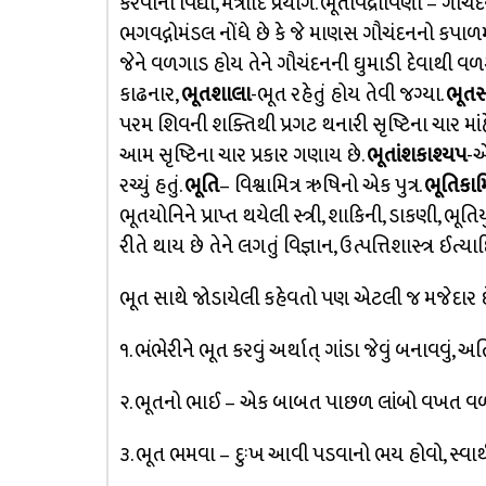
કરવાની વિદ્યા, મંત્રાદિ પ્રયોગ. ભૂતવિદ્રાવિણી – ગ
ભગવદ્ગોમંડલ નોંધે છે કે જે માણસ ગૌચંદનનો કપાળમા
જેને વળગાડ હોય તેને ગૌચંદનની ઘુમાડી દેવાથી વળગ
કાઢનાર,
ભૂતશાલા
-ભૂત રહેતું હોય તેવી જગ્યા.
ભૂતસમ
પરમ શિવની શક્તિથી પ્રગટ થનારી સૃષ્ટિના ચાર માંહ
આમ સૃષ્ટિના ચાર પ્રકાર ગણાય છે.
ભૂતાંશકાશ્યપ
-એ
રચ્યું હતું.
ભૂતિ
– વિશ્વામિત્ર ઋષિનો એક પુત્ર.
ભૂતિકાર્
ભૂતયોનિને પ્રાપ્ત થયેલી સ્ત્રી, શાકિની, ડાકણી, ભૂત
રીતે થાય છે તેને લગતું વિજ્ઞાન, ઉત્પત્તિશાસ્ત્ર ઈત
ભૂત સાથે જોડાયેલી કહેવતો પણ એટલી જ મજેદાર
૧. ભંભેરીને ભૂત કરવું અર્થાત્ ગાંડા જેવું બનાવવું, અતિ
૨. ભૂતનો ભાઈ – એક બાબત પાછળ લાંબો વખત વળ
૩. ભૂત ભમવા – દુઃખ આવી પડવાનો ભય હોવો, સ્વાર્થ