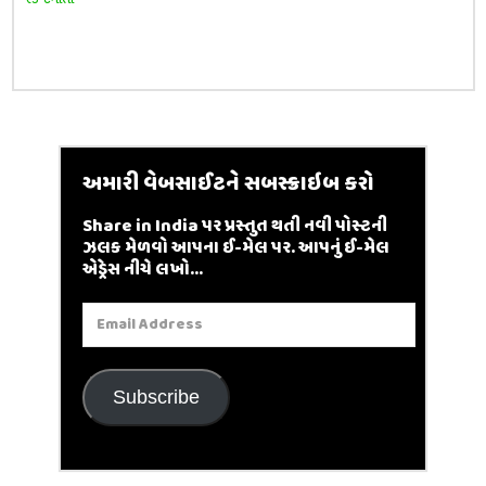
અમારી વેબસાઈટને સબસ્ક્રાઇબ કરો
Share in India પર પ્રસ્તુત થતી નવી પોસ્ટની
ઝલક મેળવો આપના ઈ-મેલ પર. આપનું ઈ-મેલ
એડ્રેસ નીચે લખો...
Email
Address
Subscribe