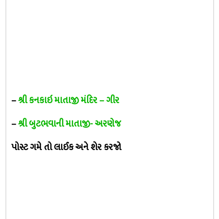
–
શ્રી કનકાઇ માતાજી મંદિર – ગીર
–
શ્રી બુટભવાની માતાજી- અરણેજ
પોસ્ટ ગમે તો લાઈક અને શેર કરજો