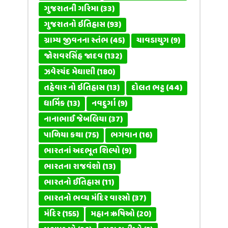
ગુજરાતની ગરિમા
(33)
ગુજરાતનો ઇતિહાસ
(93)
ગ્રામ્ય જીવનના સ્તંભ
(45)
ચાવડાયુગ
(9)
જોરાવરસિંહ જાદવ
(132)
ઝવેરચંદ મેઘાણી
(180)
તહેવાર નો ઇતિહાસ
(13)
દોલત ભટ્ટ
(44)
ધાર્મિક
(13)
નવદુર્ગા
(9)
નાનાભાઈ જેબલિયા
(37)
પાળિયા કથા
(75)
ભગવાન
(16)
ભારતનાં અદભૂત શિલ્પો
(9)
ભારતના રાજવંશો
(13)
ભારતનો ઈતિહાસ
(11)
ભારતનો ભવ્ય મંદિર વારસો
(37)
મંદિર
(155)
મહાન ઋષિઓ
(20)