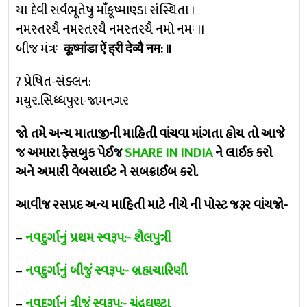
યા દેવી સર્વભૂતેષુ માંઁકૂષ્માણ્ડા સંસ્થિતા ।
નમસ્તસ્યૈ નમસ્તસ્યૈ નમસ્તસ્યૈ નમો નમઃ ।।
બીજ મંત્રઃ
कूष्मांडा ऐं ह्री देव्यै नम: ॥
? પ્રેષિત-સંક્લન:
મયુર.સિધ્ધપુરા-જામનગર
જો તમે અન્ય માતાજીની માહિતી વાંચવા માંગતા હોય તો આજે
જ અમારા ફેસબુક પેઈજ
SHARE IN INDIA
ને લાઈક કરો
અને અમારી વેબસાઈટ ને સબક્રાઈબ કરો.
આવીજ રસપ્રદ અન્ય માહિતી માટે નીચે ની પોસ્ટ જરૂર વાંચજો-
–
નવદુર્ગાનું પ્રથમ સ્વરૂપ:- શૈલપુત્રી
–
નવદુર્ગાનું બીજું સ્વરૂપ:- બ્રહ્મચારિણી
–
નવદુર્ગાનું ત્રીજું સ્વરૂપ:- ચંદ્રઘણ્ટા