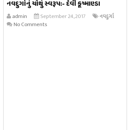
નવદુર્ગાનું ચોથું સ્વરૂપ:- દેવી કૂષ્માણ્ડા
admin
September 24, 2017
નવદુર્ગા
No Comments