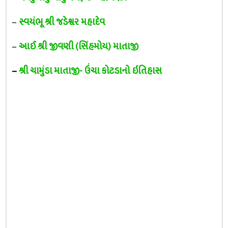
–
સ્વયંભૂ શ્રી જડેશ્વર મહાદેવ
–
આઈ શ્રી જીવણી (સિંહમોય) માતાજી
–
શ્રી ચામુંડા માતાજી- ઉંચા કોટડાનો ઇતિહાસ