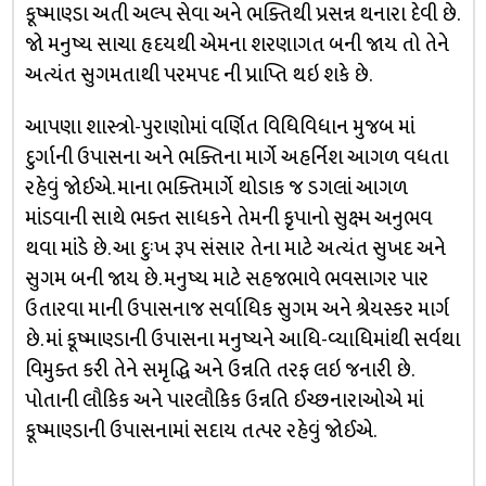
કૂષ્માણ્ડા અતી અલ્પ સેવા અને ભક્તિથી પ્રસન્ન થનારા દેવી છે.
જો મનુષ્ય સાચા હૃદયથી એમના શરણાગત બની જાય તો તેને
અત્યંત સુગમતાથી પરમપદ ની પ્રાપ્તિ થઇ શકે છે.
આપણા શાસ્ત્રો-પુરાણોમાં વર્ણિત વિધિવિધાન મુજબ માં
દુર્ગાની ઉપાસના અને ભક્તિના માર્ગે અહર્નિશ આગળ વધતા
રહેવું જોઈએ. માના ભક્તિમાર્ગે થોડાક જ ડગલાં આગળ
માંડવાની સાથે ભક્ત સાધકને તેમની કૃપાનો સુક્ષ્મ અનુભવ
થવા માંડે છે. આ દુઃખ રૂપ સંસાર તેના માટે અત્યંત સુખદ અને
સુગમ બની જાય છે. મનુષ્ય માટે સહજભાવે ભવસાગર પાર
ઉતારવા માની ઉપાસનાજ સર્વાધિક સુગમ અને શ્રેયસ્કર માર્ગ
છે. માં કૂષ્માણ્ડાની ઉપાસના મનુષ્યને આધિ-વ્યાધિમાંથી સર્વથા
વિમુક્ત કરી તેને સમૃદ્ધિ અને ઉન્નતિ તરફ લઇ જનારી છે.
પોતાની લૌકિક અને પારલૌકિક ઉન્નતિ ઈચ્છનારાઓએ માં
કૂષ્માણ્ડાની ઉપાસનામાં સદાય તત્પર રહેવું જોઈએ.