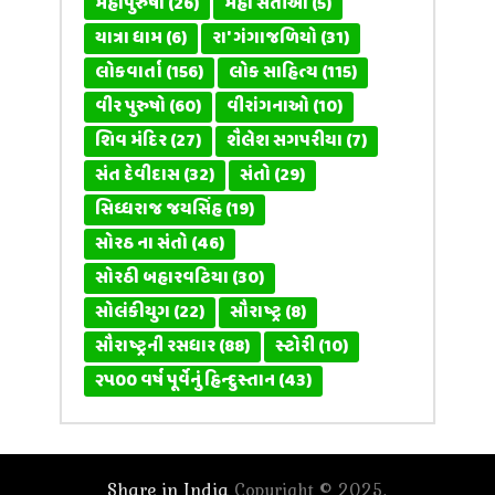
મહાપુરુષો
(26)
મહા સતીઓ
(5)
યાત્રા ધામ
(6)
રા' ગંગાજળિયો
(31)
લોકવાર્તા
(156)
લોક સાહિત્ય
(115)
વીર પુરુષો
(60)
વીરાંગનાઓ
(10)
શિવ મંદિર
(27)
શૈલેશ સગપરીયા
(7)
સંત દેવીદાસ
(32)
સંતો
(29)
સિધ્ધરાજ જયસિંહ
(19)
સોરઠ ના સંતો
(46)
સોરઠી બહારવટિયા
(30)
સોલંકીયુગ
(22)
સૌરાષ્ટ્ર
(8)
સૌરાષ્ટ્રની રસધાર
(88)
સ્ટોરી
(10)
૨૫૦૦ વર્ષ પૂર્વેનું હિન્દુસ્તાન
(43)
Share in India
Copyright © 2025.