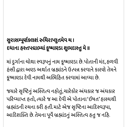
સુરાસમ્પૂર્ણકલશં રુધિરાપ્લુતમેવ ચ ।
દધાના હસ્તપદ્માભ્યાં કૂષ્માણ્ડા શુભદાસ્તુ મે ॥
માં દુર્ગાના ચોથા સ્વરૂપનું નામ કૂષ્માણ્ડા છે. પોતાની મંદ, હળવી
હંસી દ્વારા અણ્ડ અર્થાત બ્રહ્માંડને ઉત્પન્ન કરવાને કારણે તેમને
કૂષ્માણ્ડા દેવી નામથી અભિહિત કરવામાં આવ્યા છે.
જયારે સૃષ્ટિનું અસ્તિત્વ નહોતું, ચારેકોર અંધકાર જ અંધકાર
પરિવ્યાપ્ત હતો, ત્યારે જ આ દેવી એ પોતાના ‘ઈષત’ હાસ્યથી
બ્રહ્માંડની રચના કરી હતી. માટે એજ સૃષ્ટિના આદિસ્વરૂપા,
આદિશક્તિ છે. તેમના પૂર્વે બ્રહ્માંડનું અસ્તિત્વ હતુ જ નહિ.