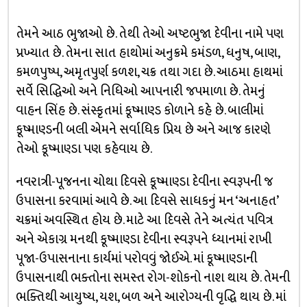
તેમને આઠ ભુજાઓ છે. તેથી તેઓ અષ્ટભુજા દેવીના નામે પણ
પ્રખ્યાત છે. તેમના સાત હાથોમાં અનુક્રમે કમંડળ, ધનુષ, બાણ,
કમળપુષ્પ, અમૃતપુર્ણ કળશ, ચક્ર તથા ગદા છે. આઠમા હાથમાં
સર્વે સિદ્ધિઓ અને નિધિઓ આપનારી જપમાળા છે. તેમનું
વાહન સિંહ છે. સંસ્કૃતમાં કૂષ્માણ્ડ કોળાને કહે છે. બાલીમાં
કૂષ્માણ્ડની બલી એમને સર્વાધિક પ્રિય છે અને આજ કારણે
તેઓ કૂષ્માણ્ડા પણ કહેવાય છે.
નવરાત્રી-પૂજનના ચોથા દિવસે કૂષ્માણ્ડા દેવીના સ્વરૂપની જ
ઉપાસના કરવામાં આવે છે. આ દિવસે સાધકનું મન ‘અનાહત’
ચક્રમાં અવસ્થિત હોય છે. માટે આ દિવસે તેને અત્યંત પવિત્ર
અને એકાગ્ર મનથી કૂષ્માણ્ડા દેવીના સ્વરૂપને ધ્યાનમાં રાખી
પૂજા-ઉપાસનાના કાર્યમાં પરોવવું જોઈએ. માં કૂષ્માણ્ડાની
ઉપાસનાથી ભક્તોના સમસ્ત રોગ-શોકનો નાશ થાય છે. તેમની
ભક્તિથી આયુષ્ય, યશ, બળ અને આરોગ્યની વૃદ્ધિ થાય છે. માં