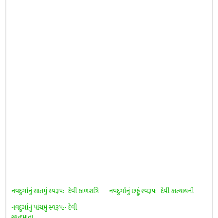
નવદુર્ગાનું સાતમું સ્વરૂપ:- દેવી કાળરાત્રિ
નવદુર્ગાનું છઠ્ઠું સ્વરૂપ:- દેવી કાત્યાયની
નવદુર્ગાનું પાંચમું સ્વરૂપ:- દેવી
સ્કન્દમાતા