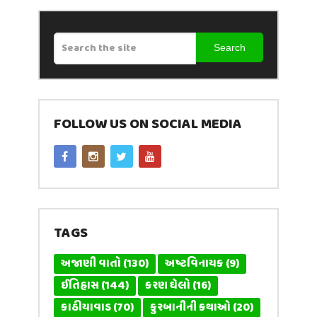
Search
FOLLOW US ON SOCIAL MEDIA
TAGS
અજાણી વાતો
(130)
અષ્ટવિનાયક
(9)
ઈતિહાસ
(144)
કરણ ઘેલો
(16)
કાઠીયાવાડ
(70)
કુરબાનીની કથાઓ
(20)