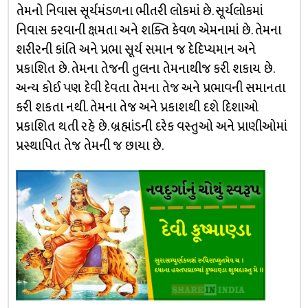
તેમનો નિવાસ સૂર્યમંડળના ભીતરી લોકમાં છે. સૂર્યલોકમાં
નિવાસ કરવાની ક્ષમતા અને શક્તિ કેવળ એમનામાં છે. તેમના
શરીરની કાંતિ અને પ્રભા સૂર્ય સમાન જ દેદિપ્યમાન અને
પ્રકાશિત છે. તેમના તેજની તુલના તેમનાથીજ કરી શકાય છે.
અન્ય કોઈ પણ દેવી દેવતા તેમના તેજ અને પ્રભાવની સમાનતા
કરી શકતા નથી. તેમના તેજ અને પ્રકાશથી દશે દિશાઓ
પ્રકાશિત થતી રહે છે. બ્રહ્માંડની દરેક વસ્તુઓ અને પ્રાણીઓમાં
પ્રસ્થાપિત તેજ તેમની જ છાયા છે.