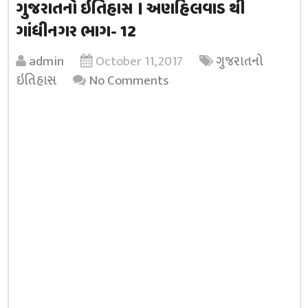
ગુજરાતનો ઇતિહાસ । અણહિલવાડ થી
ગાંધીનગર ભાગ- 12
admin
October 11, 2017
ગુજરાતનો
ઇતિહાસ
No Comments