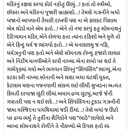
મંદિરનું રક્ષણ કરવા કોઇ નહોતું ઊભું….! હતાં તો સ્ત્રીઓ,
છોકરા અને મંદિરના પૂજારી બ્રાહ્મણો….! તેમણે ગઝનીને બધો
ખજાનો આપવાની તૈયારી દાખવી પણ ના એ હલકટ પિશાચ
એમ થોડો માને એમ હતો….! એને તો નષ્ટ કરવું હતું સોમનાથનું
દેદિપ્યમાન મંદિર, એને રોળવા હતા ત્યાંના રહિશો અને મુળે તો
એને હિન્દુ ધર્મ જ ભાંગવો હતો….! એ ધનલાલચુ જ નહિ,
ધર્મઝનુની પણ હતો. અને એણે સોમનાથ રોળ્યું. હજારો લાચાર
અને નિર્દોષ માનવીઓને કાપી નાખ્યા. એના શબો પર થઇ તે
ગર્ભગૃહમાં ગયો અને ભગવાન શિવનું “શિવલિંગ” ભાગ્યું, એના
કટકા કરી નાખ્યા. સોનાની અને ઘણા બધા ઘંટથી યુક્ત,
કેટલાય મણના વજનવાળી સાંકળ લઇ લીધી. સુખડના અત્યંત
કિંમતી દરવાજા લૂંટી લીધાં. અમાપ દ્રવ્ય લુંટ્યું, આજે જેની
ગણતરી પણ ન થઇ શકે….! અને શિંવલિંગના ટુકડા ગઝનીની
જામા મસ્જિદના પગથિયામાં જડી દીધાં….! તેણે બધાં જ ઊંટો
પર દ્રવ્ય ભર્યું. તે તુર્કીના સૈનિકોને પણ “ભાડે” લાવેલો. અને
આખા સોમનાથને રોળીને તે નીકળ્યો. એ દિવસ હતો ૨૬