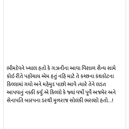
ભીમદેવને ખ્યાલ હતો કે ગઝનીના આવા વિશાળ સૈન્ય સામે
કોઇ રીતે પહોંચાય એમ હતું નહિ માટે તે કચ્છના કંથકોટના
કિલ્લામાં ગયો અને મહેમુદ પાછો આવે ત્યારે તેને લડત
આપવાનું નક્કી કર્યું. એ કિલ્લો કે જ્યાં વર્ષો પૂર્વે અજમેર અને
સેનાપતિ બારપના ડરથી મુળરાજ સોલંકી ભરાણો હતો….!