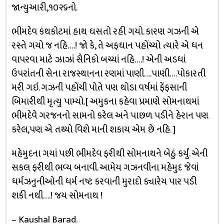
જાન્યુઆરી,૧૦૨૬નો.
ભીમદેવ કંથકોટમાં હાથ ઘસતો રહી ગયો. કારણ ગઝની એ
રસ્તે ગયો જ નહિ….! જો કે, તે અફઘાન પહોંચ્યો ત્યારે એ ધન
વાપરવા માટે ઝાઝાં સૈનિકો બચ્યાં નહિ….! એની અડધાં
ઉપરાંતની સેના રાજસ્થાનના રણમાં પાણી….પાણી….પોકારતી
મરી ગઇ. ગઝની પહોંચી પોતે પણ થોડા વર્ષમાં ફેંફસાની
બિમારીથી મૃત્યુ પામ્યો.[ અમુકના કહેવા પ્રમાણે સોમનાથમાં
ભીમદેવે ગરજનનો સામનો કરેલ અને પાછળ પડીને હેરાન પણ
કરેલ,પણ એ તથ્યો વિશે માની શકાય એમ છે નહિ. ]
મહેમુદના ગયાં પછી ભીમદેવ ફરીથી સોમનાથને બેઠું કર્યું. એની
સકલ ફરીથી ભવ્ય બનાવી. આમેય ગઝનવીના મહેમુદ જેવાં
ધર્મઝનુનીઓની ધર્મ નષ્ટ કરવાની મુરાદો ક્યારેય પાર પડી
શકી નથી….! જય સોમનાથ !
– Kaushal Barad.