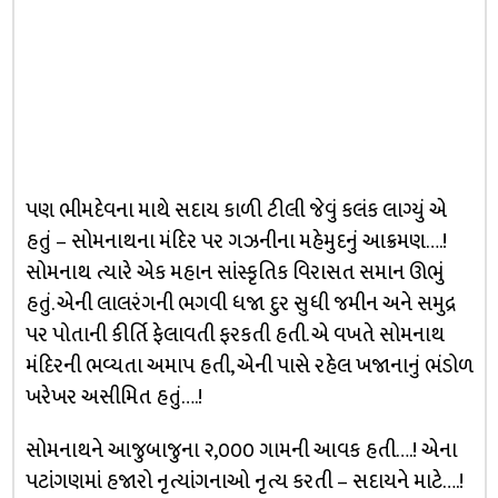
પણ ભીમદેવના માથે સદાય કાળી ટીલી જેવું કલંક લાગ્યું એ
હતું – સોમનાથના મંદિર પર ગઝનીના મહેમુદનું આક્રમણ….!
સોમનાથ ત્યારે એક મહાન સાંસ્કૃતિક વિરાસત સમાન ઊભું
હતું. એની લાલરંગની ભગવી ધજા દુર સુધી જમીન અને સમુદ્ર
પર પોતાની કીર્તિ ફેલાવતી ફરકતી હતી. એ વખતે સોમનાથ
મંદિરની ભવ્યતા અમાપ હતી, એની પાસે રહેલ ખજાનાનું ભંડોળ
ખરેખર અસીમિત હતું….!
સોમનાથને આજુબાજુના ૨,૦૦૦ ગામની આવક હતી….! એના
પટાંગણમાં હજારો નૃત્યાંગનાઓ નૃત્ય કરતી – સદાયને માટે….!