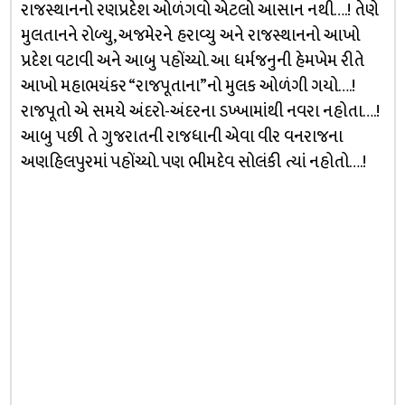
રાજસ્થાનનો રણપ્રદેશ ઓળંગવો એટલો આસાન નથી….! તેણે
મુલતાનને રોળ્યુ, અજમેરને હરાવ્યુ અને રાજસ્થાનનો આખો
પ્રદેશ વટાવી અને આબુ પહોંચ્યો. આ ધર્મજનુની હેમખેમ રીતે
આખો મહાભયંકર “રાજપૂતાના”નો મુલક ઓળંગી ગયો….!
રાજપૂતો એ સમયે અંદરો-અંદરના ડખ્ખામાંથી નવરા નહોતા….!
આબુ પછી તે ગુજરાતની રાજધાની એવા વીર વનરાજના
અણહિલપુરમાં પહોંચ્યો. પણ ભીમદેવ સોલંકી ત્યાં નહોતો….!