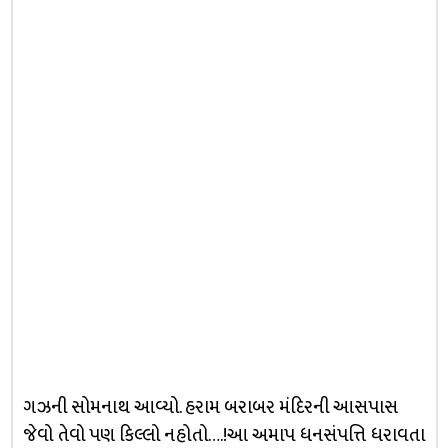
ગઝની સોમનાથ આવ્યો. હરામ બરાબર મંદિરની આસપાસ
જેવો તેવો પણ કિલ્લો નહોતો….!આ અમાપ ધનસંપત્તિ ધરાવતા