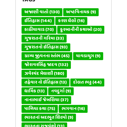
અજાણી વાતો
(130)
અષ્ટવિનાયક
(9)
ઈતિહાસ
(144)
કરણ ઘેલો
(16)
કાઠીયાવાડ
(70)
કુરબાનીની કથાઓ
(20)
ગુજરાતની ગરિમા
(33)
ગુજરાતનો ઇતિહાસ
(93)
ગ્રામ્ય જીવનના સ્તંભ
(45)
ચાવડાયુગ
(9)
જોરાવરસિંહ જાદવ
(132)
ઝવેરચંદ મેઘાણી
(180)
તહેવાર નો ઇતિહાસ
(13)
દોલત ભટ્ટ
(44)
ધાર્મિક
(13)
નવદુર્ગા
(9)
નાનાભાઈ જેબલિયા
(37)
પાળિયા કથા
(75)
ભગવાન
(16)
ભારતનાં અદભૂત શિલ્પો
(9)
ભારતના રાજવંશો
(13)