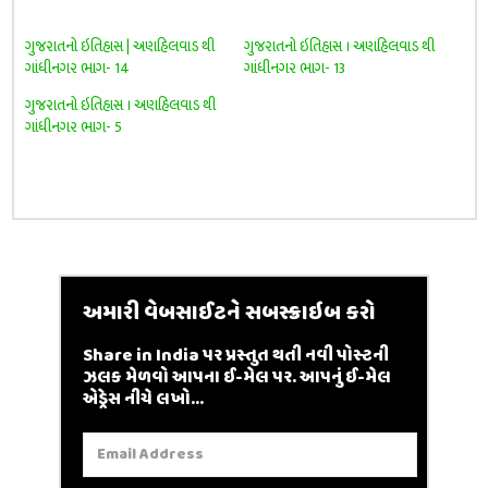
ગુજરાતનો ઇતિહાસ | અણહિલવાડ થી
ગુજરાતનો ઇતિહાસ । અણહિલવાડ થી
ગાંધીનગર ભાગ- 14
ગાંધીનગર ભાગ- 13
ગુજરાતનો ઇતિહાસ । અણહિલવાડ થી
ગાંધીનગર ભાગ- 5
અમારી વેબસાઈટને સબસ્ક્રાઇબ કરો
Share in India પર પ્રસ્તુત થતી નવી પોસ્ટની
ઝલક મેળવો આપના ઈ-મેલ પર. આપનું ઈ-મેલ
એડ્રેસ નીચે લખો...
Email
Address