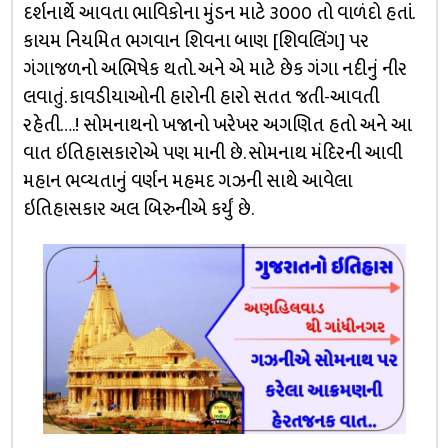
દર્શનાર્થે આવતા ભાવિકોના મુંડન માટે ૩૦૦૦ તો વાળંદો હતાં.
કાયમ નિયમિત ભગવાન શિવના બાણ [શિવલિંગ] પર
ગંગાજળનો અભિષેક થતો. અને એ માટે છેક ગંગા નદીનું નીર
લવાતું. કાવડીયાઓની હારોની હારો સતત જતી-આવતી
રહેતી….! સોમનાથનો ખજાનો ખરેખર અગણિત હતો અને આ
વાત ઇતિહાસકારોએ પણ માની છે. સોમનાથ મંદિરની આવી
મહાન ભવ્યતાનું વર્ણન મહમદ ગઝની સાથે આવેલા
ઇતિહાસકાર અલ બિરુનીએ કર્યું છે.