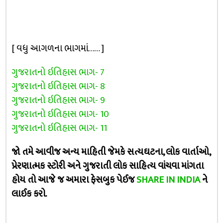
[ વધુ આગળના ભાગમાં…… ]
ગુજરાતનો ઇતિહાસ ભાગ- 7
ગુજરાતનો ઇતિહાસ ભાગ- 8
ગુજરાતનો ઇતિહાસ ભાગ- 9
ગુજરાતનો ઇતિહાસ ભાગ- 10
ગુજરાતનો ઇતિહાસ ભાગ- 11
જો તમે આવીજ અન્ય માહિતી જેમકે સત્યઘટના, લોક વાર્તાઓ,
પ્રેરણાત્મક સ્ટોરી અને ગુજરાતી લોક સાહિત્ય વાંચવા માંગતા
હોય તો આજે જ અમારા ફેસબુક પેઈજ
SHARE IN INDIA
ને
લાઈક કરો.