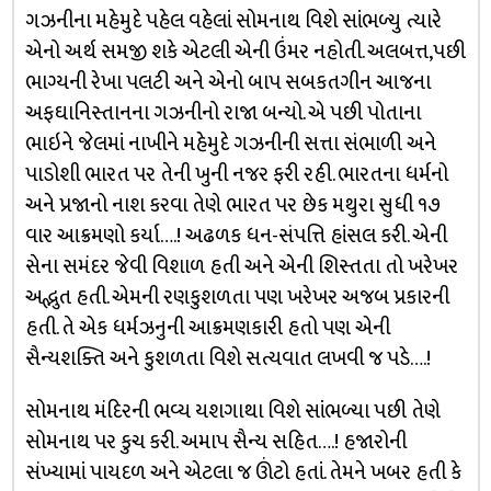
ગઝનીના મહેમુદે પહેલ વહેલાં સોમનાથ વિશે સાંભળ્યુ ત્યારે
એનો અર્થ સમજી શકે એટલી એની ઉંમર નહોતી. અલબત્ત,પછી
ભાગ્યની રેખા પલટી અને એનો બાપ સબકતગીન આજના
અફઘાનિસ્તાનના ગઝનીનો રાજા બન્યો. એ પછી પોતાના
ભાઇને જેલમાં નાખીને મહેમુદે ગઝનીની સત્તા સંભાળી અને
પાડોશી ભારત પર તેની ખુની નજર ફરી રહી. ભારતના ધર્મનો
અને પ્રજાનો નાશ કરવા તેણે ભારત પર છેક મથુરા સુધી ૧૭
વાર આક્રમણો કર્યા….! અઢળક ધન-સંપત્તિ હાંસલ કરી. એની
સેના સમંદર જેવી વિશાળ હતી અને એની શિસ્તતા તો ખરેખર
અદ્ભુત હતી. એમની રણકુશળતા પણ ખરેખર અજબ પ્રકારની
હતી. તે એક ધર્મઝનુની આક્રમણકારી હતો પણ એની
સૈન્યશક્તિ અને કુશળતા વિશે સત્યવાત લખવી જ પડે….!
સોમનાથ મંદિરની ભવ્ય યશગાથા વિશે સાંભળ્યા પછી તેણે
સોમનાથ પર કુચ કરી. અમાપ સૈન્ય સહિત….! હજારોની
સંખ્યામાં પાયદળ અને એટલા જ ઊંટો હતાં. તેમને ખબર હતી કે