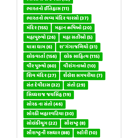
ભારતનો ઈતિહાસ
(11)
ભારતનો ભવ્ય મંદિર વારસો
(37)
મંદિર
(155)
મહાન ઋષિઓ
(20)
મહાપુરુષો
(26)
મહા સતીઓ
(5)
યાત્રા ધામ
(6)
રા' ગંગાજળિયો
(31)
લોકવાર્તા
(156)
લોક સાહિત્ય
(115)
વીર પુરુષો
(60)
વીરાંગનાઓ
(10)
શિવ મંદિર
(27)
શૈલેશ સગપરીયા
(7)
સંત દેવીદાસ
(32)
સંતો
(29)
સિધ્ધરાજ જયસિંહ
(19)
સોરઠ ના સંતો
(46)
સોરઠી બહારવટિયા
(30)
સોલંકીયુગ
(22)
સૌરાષ્ટ્ર
(8)
સૌરાષ્ટ્રની રસધાર
(88)
સ્ટોરી
(10)