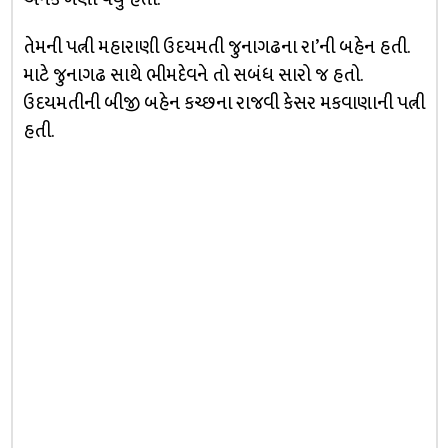
તેમની પત્ની મહારાણી ઉદયમતી જુનાગઢના રા’ની બહેન હતી.
માટે જુનાગઢ સાથે ભીમદેવને તો સબંધ સારો જ હતો.
ઉદયમતીની બીજી બહેન કચ્છના રાજવી કેસર મકવાણાની પત્ની
હતી.