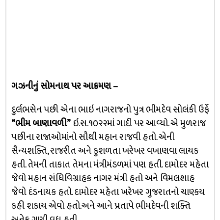
ગઝનીનું સોમનાથ પર આક્રમણ –
દુર્લભસેન પછી એના ભાઇ નાગરાજનો પુત્ર ભીમદેવ સોલંકી ઉર્ફે
“ભીમ બાણાવળી”
ઇ.સ.૧૦૨૨માં ગાદી પર આવ્યો. એ મુળરાજ
પછીના રાજાઓમાંનો સૌથી મહાન રાજવી હતો. એની
સૈન્યશક્તિ, રાજરીત અને કુશળતા ખરેખર વખાણવા લાયક
હતી. તેમની તાકાત તેમના મંત્રીમંડળમાં પણ હતી. દામોદર મહેતા
જેવો મહાન સંધિવિગ્રાહક નાગર મંત્રી હતો અને વિમલશાહ
જેવો દંડનાયક હતો. દામોદર મહેતા ખરેખર ગુજરાતનો ચાણ્કય
કહી શકાય એવો હતો.અને આને પ્રતાપે ભીમદેવની શક્તિ
અનેક ગણી વધુ હતી.