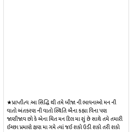
★પ્રાપ્તીત્વ .આ સિદ્ધિ થી તમે બીજા ની ભાવનાઓ મન ની
વાતો અંતકરણ ની વાતો સ્થિતિ ઐના કહ્યા વિના પણ
જાણીજાવ છો કે એના ચિત મન દિલ મા શું છે સાથે તમે તમારી
ઈચ્છા પ્રમાણે ક્ષણ મા ગમે ત્યાં જઈ શકો ઉડી શકો તરી શકો