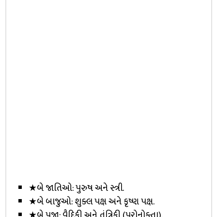
★બે જાતિઓ: પુરુષ અને સ્ત્રી.
★બે બાજુઓ: શુક્લ પક્ષ અને કૃષ્ણ પક્ષ.
★બે પૂજા: વૈદિકી અને તંત્રિકી (પુરોનોક્તા).