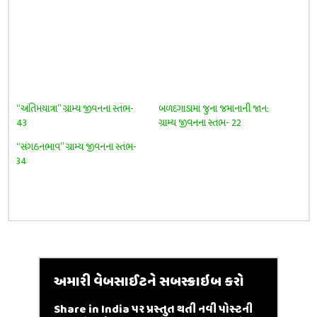
“અંતિમયાત્રા” ગ્રામ્ય જીવનના સ્તંભ-
બળદગાડામાં જુના જમાનાની જાન:
43
ગ્રામ્ય જીવનના સ્તંભ- 22
“સંગઠનભાવ” ગ્રામ્ય જીવનના સ્તંભ-
34
અમારી વેબસાઈટને સબસ્ક્રાઇબ કરો
Share in India પર પ્રસ્તુત થતી નવી પોસ્ટની