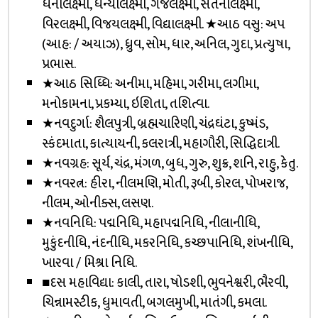
ધનાલક્ષ્મી, ધન્યાલક્ષ્મી, ગજલક્ષ્મી, સંતનાલક્ષ્મી,
વિરલક્ષ્મી, વિજયલક્ષ્મી, વિદ્યાલક્ષ્મી. ★આઠ વસુ: અપ
(આહ: / અયાઝ), ધ્રુવ, સોમ, ધાર, અનિલ, ગુદા, પ્રત્યુષા,
પ્રભાસ.
★આઠ સિધ્ધિ: અનીમા, મહિમા, ગરીમા, લગીમા,
મનોકામના, પ્રકમ્યા, ઇશિતા, તશિત્વા.
★નવદુર્ગા: શૈલપુત્રી, બ્રહ્મચારિણી, ચંદ્રઘંટા, કુષ્મંડ,
સ્કંદમાતા, કાત્યાયની, કલરાત્રી, મહાગૌરી, સિદ્ધિદાત્રી.
★નવગ્રહ: સૂર્ય, ચંદ્ર, મંગળ, બુધ, ગુરુ, શુક્ર, શનિ, રાહુ, કેતુ.
★નવરત્ન: હીરા, નીલમણિ, મોતી, રૂબી, કોરલ, પોખરાજ,
નીલમ, ઓનીક્સ, લસણ.
★નવનિધિ: પદ્મનિધિ, મહાપદ્મનિધિ, નીલાનીધિ,
મુકુંદનીધિ, નંદનીધિ, મકરનિધિ, કચ્છપાનિધિ, શંખનીધિ,
ખારવા / મિશ્રા નિધિ.
■દસ મહાવિદ્યા: કાલી, તારા, ષોડશી, ભુવનેશ્વરી, ભૈરવી,
ચિન્નામસ્ટીક, ધુમાવતી, બગલમુખી, માતંગી, કમલા.