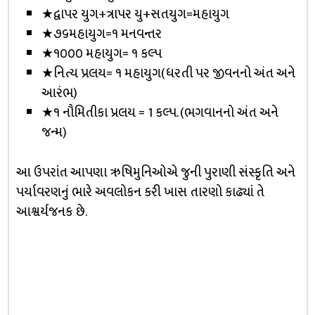
★દ્વાપર યુગ+ત્રાપર યુ+સતયુગ=મહાયુગ
★૭૬મહાયુગ=૧ મનવન્તર
★૧૦૦૦ મહાયુગ= ૧ કલ્પ
★નિત્ય પ્રલય= ૧ મહાયુગ(ધરતી પર જીવનનો અંત અને
આરંભ)
★૧ નૌમિતીકા પ્રલય = 1 કલ્પ. (ભગવાનનો અંત અને
જન્મ)
આ ઉપરાંત આપણા ઋષિમુનિઓએ જુની પુરાણી સંસ્કૃતિ અને
પર્યાવરણનું ભારે અવલોકન કરી ખાસ તારણો કાઢ્યાં તે
આશ્વર્યજનક છે.