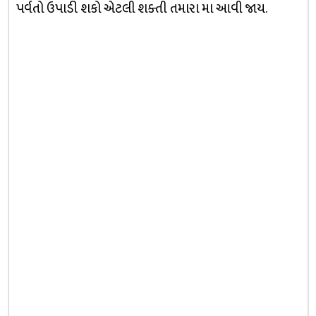
પર્વતો ઉપાડી શકો એટલી શક્તી તમારા મા આવી જાય.