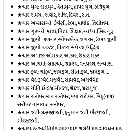
★ચાર યુગ: સતયુગ, ત્રેતાયુગ, દ્વાપર યુગ, કલિયુગ.
★ચાર સમય : સવાર, સાંજ, દિવસ, રાત.
★ચાર અપ્સરાઓ: ઉર્વશી, રંભા, માણેક, તિલોત્તમ.
★ચાર ગુરુઓ: માતા, પિતા, શિક્ષક, આધ્યાત્મિક ગુરૂ.
★ચાર જીવો: જળચર, ઓવરલેન્ડ, જળચર, ઉભયજીવી.
★ચાર જીવો: અંડજા, પિંડજા, સવેદજ, ઉદ્ભિજ.
★ચાર અવાજ: ઓમકાર, આકાર, ઉકાર, મકર.
★ચાર આશ્રમો: બ્રહ્મચર્ય, ગ્રહસ્થ, વનપ્રસ્થ, સંન્યાસ.
★ચાર ફળ: શ્રીફળ,જાયફળ, સીતાફળ, જામફળ….
★ચાર વેદ:રૂગ્વેદ,યજુર્વેદ, સામવેદ, અથર્વવેદ
★ચાર યોનિ:ઈન્ડજ, મીન્ડજ, શ્વેદજ, જરાયુજ
★ચાર સરોવર:માન સરોવર, પંપા સરોવર, બિદુ(નળ)
સરોવર નારાયણ સરોવર,
★ચાર જતી:લક્ષ્મણજતી, હનુમાન જતી, ભૈરવજતી,
ગોરક્ષજતી,
★ચારમઠ: જ્યોતિર્મઠ,શારદામઠ,શ્રૃગેરી મઠ,ગોવર્ધન મઠ