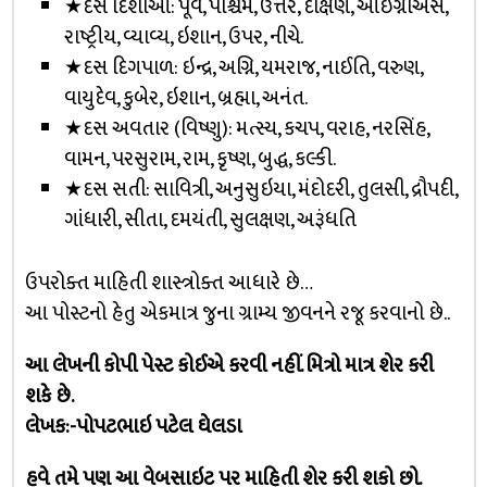
★દસ દિશાઓ: પૂર્વ, પશ્ચિમ, ઉત્તર, દક્ષિણ, આઇગ્નીઅસ,
રાષ્ટ્રીય, વ્યાવ્ય, ઇશાન, ઉપર, નીચે.
★દસ દિગપાળ: ઇન્દ્ર, અગ્નિ, યમરાજ, નાઈતિ, વરુણ,
વાયુદેવ, કુબેર, ઇશાન, બ્રહ્મા, અનંત.
★દસ અવતાર (વિષ્ણુ): મત્સ્ય, કચપ, વરાહ, નરસિંહ,
વામન, પરસુરામ, રામ, કૃષ્ણ, બુદ્ધ, કલ્કી.
★દસ સતી: સાવિત્રી, અનુસુઇયા, મંદોદરી, તુલસી, દ્રૌપદી,
ગાંધારી, સીતા, દમયંતી, સુલક્ષણ, અરૂંધતિ
ઉપરોક્ત માહિતી શાસ્ત્રોક્ત આધારે છે…
આ પોસ્ટનો હેતુ એકમાત્ર જુના ગ્રામ્ય જીવનને રજૂ કરવાનો છે..
આ લેખની કોપી પેસ્ટ કોઈએ કરવી નહીં. મિત્રો માત્ર શેર કરી
શકે છે.
લેખક:-પોપટભાઇ પટેલ ઘેલડા
હવે તમે પણ આ વેબસાઇટ પર માહિતી શેર કરી શકો છો.