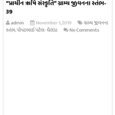
“પ્રાચીન ઋષિ સંસ્કૃતિ” ગ્રામ્ય જીવનના સ્તંભ-
39
admin
November 1, 2019
ગ્રામ્ય જીવનના
સ્તંભ
,
પોપટભાઇ પટેલ- ઘેલડા
No Comments