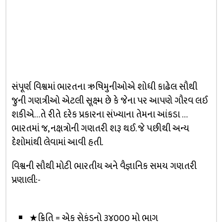
સંપૂર્ણ વિશ્વમાં ભારતના ઋષિમુનીઓએ શોધી કાઢેલ સૌથી
જુની ગણત્રીઓ એટલી સૂક્ષ્મ છે કે જેના પર આપણે ગૌરવ લઈ
શકીએ…તે રીતે દરેક પ્રકારના સંખ્યાના તેમના આંકડા …
ભારતમાં જ, નક્ષત્રોની ગણતરી શરૂ થઈ. જે પછીથી અન્ય
દેશોમાંથી લેવામાં આવી હતી.
વિશ્વની સૌથી મોટી ભારતીય અને વૈજ્ઞાનિક સમય ગણતરી
પ્રણાલી:-
★ક્રિતિ = એક સેકંડનો ૩૪૦૦૦ મો ભાગ