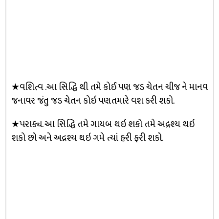
★વશિત્વ .આ સિદ્ધિ થી તમે કોઈ પણ જડ ચેતન ચીજ ને માનવ
જનાવર જંતુ જડ ચેતન કોઇ પણતમારે વશ કરી શકો.
★પરાક્ય. આ સિદ્ધિ તમે ગાયબ થઇ શકો તમે અદ્રશ્ય થઇ
શકો છો અને અદ્રશ્ય થઇ ગમે ત્યાં હરી ફરી શકો.