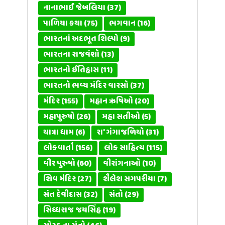
નાનાભાઈ જેબલિયા
(37)
પાળિયા કથા
(75)
ભગવાન
(16)
ભારતનાં અદભૂત શિલ્પો
(9)
ભારતના રાજવંશો
(13)
ભારતનો ઈતિહાસ
(11)
ભારતનો ભવ્ય મંદિર વારસો
(37)
મંદિર
(155)
મહાન ઋષિઓ
(20)
મહાપુરુષો
(26)
મહા સતીઓ
(5)
યાત્રા ધામ
(6)
રા' ગંગાજળિયો
(31)
લોકવાર્તા
(156)
લોક સાહિત્ય
(115)
વીર પુરુષો
(60)
વીરાંગનાઓ
(10)
શિવ મંદિર
(27)
શૈલેશ સગપરીયા
(7)
સંત દેવીદાસ
(32)
સંતો
(29)
સિધ્ધરાજ જયસિંહ
(19)