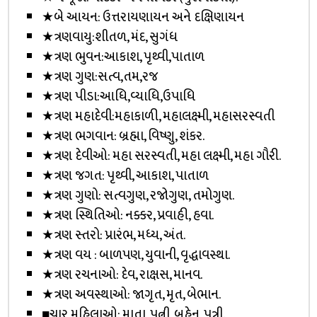
★બે આયન: ઉત્તરાયણાયન અને દક્ષિણાયન
★ત્રણવાયુ:શીતળ, મંદ, સુગંધ
★ત્રણ ભુવન:આકાશ, પૃથ્વી,પાતાળ
★ત્રણ ગુણ:સત્વ,તમ,રજ
★ત્રણ પીડા:આધિ,વ્યાધિ,ઉપાધિ
★ત્રણ મહાદેવી:મહાકાળી, મહાલક્ષ્મી, મહાસરસ્વતી
★ત્રણ ભગવાન: બ્રહ્મા, વિષ્ણુ, શંકર.
★ત્રણ દેવીઓ: મહા સરસ્વતી, મહા લક્ષ્મી, મહા ગૌરી.
★ત્રણ જગત: પૃથ્વી, આકાશ, પાતાળ
★ત્રણ ગુણો: સત્વગુણ, રજોગુણ, તમોગુણ.
★ત્રણ સ્થિતિઓ: નક્કર, પ્રવાહી, હવા.
★ત્રણ સ્તરો: પ્રારંભ, મધ્ય, અંત.
★ત્રણ વય : બાળપણ, યુવાની, વૃદ્ધાવસ્થા.
★ત્રણ રચનાઓ: દેવ, રાક્ષસ, માનવ.
★ત્રણ અવસ્થાઓ: જાગૃત, મૃત, બેભાન.
■ચાર મહિલાઓ: માતા, પત્ની, બહેન, પુત્રી.