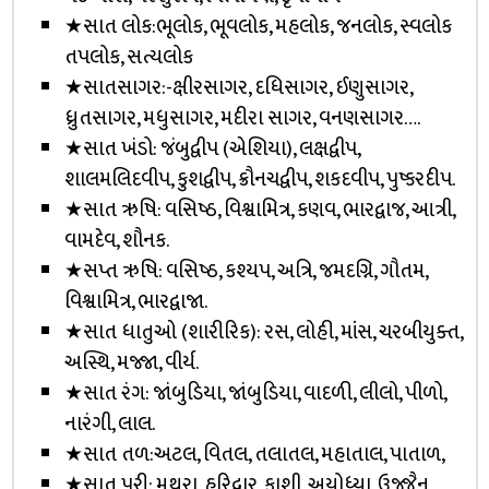
★સાત લોક:ભૂલોક, ભૂવલોક, મહલોક, જનલોક, સ્વલોક
તપલોક, સત્યલોક
★સાતસાગર:-ક્ષીરસાગર, દધિસાગર, ઈણુસાગર,
ધ્રુતસાગર, મધુસાગર, મદીરા સાગર, વનણસાગર….
★સાત ખંડો: જંબુદ્વીપ (એશિયા), લક્ષદ્વીપ,
શાલમલિદવીપ, કુશદ્વીપ, ક્રૌનચદ્વીપ, શકદવીપ, પુષ્કરદીપ.
★સાત ઋષિ: વસિષ્ઠ, વિશ્વામિત્ર, કણવ, ભારદ્વાજ, આત્રી,
વામદેવ, શૌનક.
★સપ્ત ઋષિ: વસિષ્ઠ, કશ્યપ, અત્રિ, જમદગ્નિ, ગૌતમ,
વિશ્વામિત્ર, ભારદ્વાજા.
★સાત ધાતુઓ (શારીરિક): રસ, લોહી, માંસ, ચરબીયુક્ત,
અસ્થિ, મજ્જા, વીર્ય.
★સાત રંગ: જાંબુડિયા, જાંબુડિયા, વાદળી, લીલો, પીળો,
નારંગી, લાલ.
★સાત તળ:અટલ, વિતલ, તલાતલ, મહાતાલ, પાતાળ,
★સાત પુરી: મથુરા, હરિદ્વાર, કાશી, અયોધ્યા, ઉજ્જૈન,