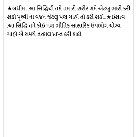
★લધીમા .આ સિદ્ધિથી તમે તમારી શરીર ગમે એટલુ ભારી કરી
શકો પૃથ્વી ના વજન જેટલુ પણ ચાહો તો કરી શકો.. ★ઇશત્વ
.આ સિદ્ધિ તમે કોઈ પણ ભૌતિક સાંસારિક ઉપભોગ યોગ્ય
ચાહો ઐ સમયે તત્કાલ પ્રાપ્ત કરી શકો