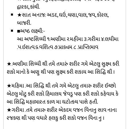
દ્વારકા, કાંચી.
★સાત અનાજ: અડદ, ઘઉં, ચણા,વાલ, જવ, કોરલ,
બાજરી.
■અષ્ઠ લક્ષ્મી:-
આ અષ્ટસિધ્ધી ૧.અણીમા ૨.મહીમા ૩.ગરીમા ૪.લધીમા
.૫.ઇશત્વ.૬.વશિત્વ ૭.પ્રાક્યમ ૮ .પ્રાપ્તિભાવ
★.અણીમા સિધ્ધી થી તમે તમારું શરીર ગમે એટલુ સુક્ષ્મ કરી
શકો માનો કે અણુ થી પણ સુક્ષ્મ કરી શકાય આ સિદ્ધિ થી ।
★મહિમા .આ સિદ્ધિ થી તમે ગમે એટલુ તમારુ શરીર ઈચ્છો
એટલુ મોટુ કરી શકો હિમાલય જેવડુ પણ કરી શકો કહેવાય કે
આ સિદ્ધિ મહાભારત કાળ મા ઘટોત્કચ પાસે હતી.
★ગરીમા .તમે તમારુ શરીર એકદમ વજન વિનાનુ સાવ નાના
રજકણ થી પણ વધારે હલકુ કરી શકો વજન વિના નુ ।