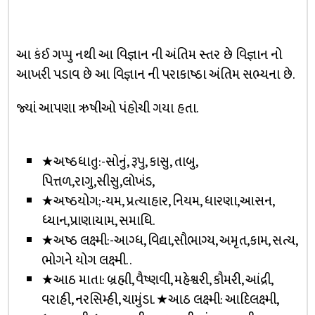
આ કંઈ ગપ્પુ નથી આ વિજ્ઞાન ની અંતિમ સ્તર છે વિજ્ઞાન નો
આખરી પડાવ છે આ વિજ્ઞાન ની પરાકાષ્ઠા અંતિમ સભ્યના છે.
જ્યાં આપણા ઋષીઓ પંહોચી ગયા હતા.
★અષ્ઠધાતુ:-સોનું, રૂપુ, કાસુ, તાબુ,
પિત્તળ,રાગુ,સીસુ,લોખંડ,
★અષ્ઠયોગ;-યમ, પ્રત્યાહાર, નિયમ, ધારણા,આસન,
ધ્યાન,પ્રાણાયામ, સમાધિ.
★અષ્ઠ લક્ષ્મી:-આગ્ધ, વિદ્યા,સૌભાગ્ય, અમૃત,કામ, સત્ય,
ભોગને યોગ લક્ષ્મી. .
★આઠ માતા: બ્રહ્મી, વૈષ્ણવી, મહેશ્વરી, કૌમરી, આંદ્રી,
વરાહી, નરસિમ્હી, ચામુંડા. ★આઠ લક્ષ્મી: આદિલક્ષ્મી,