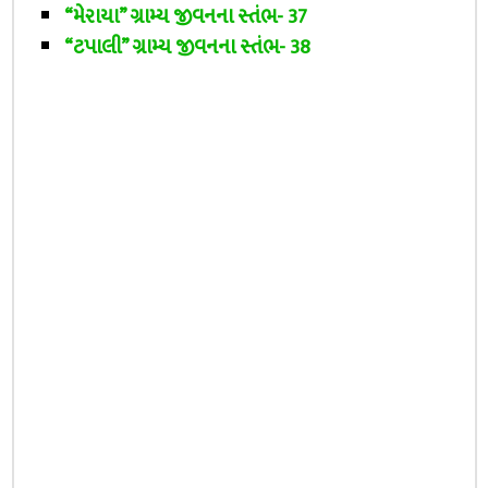
“મેરાયા” ગ્રામ્ય જીવનના સ્તંભ- 37
“ટપાલી” ગ્રામ્ય જીવનના સ્તંભ- 38