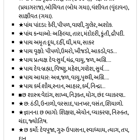
(પ્રયાગરાજ), બોધિવત (બોધ ગયા), વંશીવત (વૃંદાવન),
સાક્ષીવત (ગયા).
★પાંચ પાંદડા: કેરી, પીપળ, વાણી, ગુલેર, અશોક.
★પાંચ કન્યાઓ: અહિલ્યા, તારા, મંદોદરી, કુંતી, દ્રૌપદી.
★પાચ અમૃત:દૂધ, દહીં, ઘી, મધ, સાકર
★પાચ વૃક્ષો: પીપળો,ઉમરો, ખીજડો, આકડો,વડ…
★પાચ પ્રત્યક્ષ દેવ:સુર્ય, ચંદ્ર, વાયુ, જળ, અગ્નિ….
★પાચ દેવ:બ્રહ્મા, વિષ્ણુ, મહેશ,ગણેશ, સુર્ય…..
★પાચ આધાર: અન્ન,જળ, વાયુ,પૃથ્વી, અગ્નિ….
★પાચ કર્મ:શૌચ,સ્નાન, આહાર, કર્મ, નિન્દ્રા…
■છ શાસ્ત્ર:વેદાંગ, સાખ્ય, નિરૂક્ત, યોગ, છંદ વ્યાકરણ..
★છ: ઠંડી, ઉનાળો, વરસાદ, પાનખર, વસંત, શિયાળો.
★જ્ઞાનના છ ભાગો: શિક્ષણ, એયોન, વ્યાકરણ, નિરુક્ત,
ચંદા, જ્યોતિષ.
★છ કર્મો: દેવપૂજા, ગુરુ ઉપાસના, સ્વાધ્યાય, ત્યાગ, તપ,
દાન