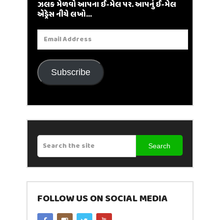
ઝલક મેળવો આપના ઈ-મેલ પર. આપનું ઈ-મેલ
એડ્રેસ નીચે લખો...
Email
Address
Subscribe
Search
FOLLOW US ON SOCIAL MEDIA