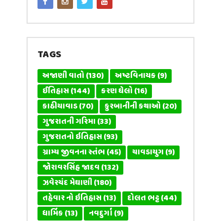
TAGS
અજાણી વાતો
(130)
અષ્ટવિનાયક
(9)
ઈતિહાસ
(144)
કરણ ઘેલો
(16)
કાઠીયાવાડ
(70)
કુરબાનીની કથાઓ
(20)
ગુજરાતની ગરિમા
(33)
ગુજરાતનો ઇતિહાસ
(93)
ગ્રામ્ય જીવનના સ્તંભ
(45)
ચાવડાયુગ
(9)
જોરાવરસિંહ જાદવ
(132)
ઝવેરચંદ મેઘાણી
(180)
તહેવાર નો ઇતિહાસ
(13)
દોલત ભટ્ટ
(44)
ધાર્મિક
(13)
નવદુર્ગા
(9)