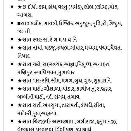
★છ દોષો: કામ, ક્રોધ, વસ્તુ (ઘમંડ), લોભ (લોભ), મોહ,
આળસ.
■સાત શ્લોક: ગાયત્રી, ઉષ્ણિક, અનુષ્ટૂપ, વૃતિ, રો, ત્રિષ્ટુપ,
જગતી.
★સાત સ્વર: સા રે ગ મ પ ધ નિ
★સાત નોંધો: ષડજ્,ઋષભ, ગાંધાર, મધ્યમ, પંચમ,ધૈવત,
નિષાદ.
★સાત ચક્રો: સહસ્ત્રચક્ર, આજ્ઞા,વિશુધ્ધ, અનાહત
મણિપુર, સ્વાધિષ્ઠાન, મુળાધાર
★સાત વાર: રવિ, સોમ, મંગળ, બુધ, ગુરુ, શુક્ર, શનિ.
★સાત માટી: ગૌશાળા, ઘોડાર, હાથીખાનું, રાજદ્વાર,
બમ્બીની માટી, નદી સંગમ, તળાવ.
★સાત સતી:અનસુયા, તારામતી, દ્રૌપદી,સીતા,
મંદોદરી,વૃદા,અહલ્યા…
★સાત ચિરંજીવી: અસ્વસ્થામા, બલીરાજા, હનુમાનજી,
વેદવ્યાસ, પરશુરામ, વિભીષણ, કૃપાચાર્ય