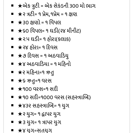
★એક ત્રુટી = એક સેકંડની 300 મો ભાગ
★૨ ત્રટી= ૧ પ્રેમ, ૧પ્રેમ = ૧ ક્ષણ
★૩૦ ક્ષણો = ૧ વિપલ
★૬૦ વિપલ= ૧ ઘડી(૨૪ મીનીટ)
★૨.૫ ઘડી= ૧ હોરા(કલાક)
★૨૪ હોરા= ૧ દિવસ
★૭ દિવસ = ૧ અઠવાડિયુ
★૪ અઠવાડિયા = ૧ મહિનો
★ર મહિના=૧ ઋતુ
★૬ ઋતુ=૧ વરસ
★૧૦૦ વરસ=૧ સદી
★૧૦ સદી=૧૦૦૦ વરસ (સહસ્ત્રાબ્દિ)
★૪૩ર સહસ્ત્રાબ્દિ= ૧ યુગ
★૨ યુગ= ૧ દ્વાપર યુગ
★૩ યુગ= ૧ ત્રાપર યુગ
★૪ યુગ=સતયુગ