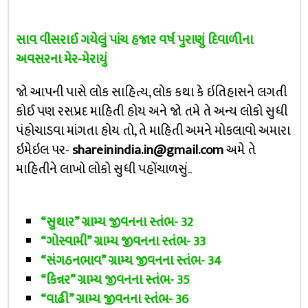
સાવ વીસરાઈ ગયેલું પાંચ હજાર વર્ષ પુરાણું દિવાળીના
અવસરના મેર-મેરાયું
જો આપની પાસે લોક સાહિત્ય, લોક કથા કે ઇતિહાસને લગતી
કોઈ પણ રસપ્રદ માહિતી હોય અને જો તમે તે અન્ય લોકો સુધી
પંહોચાડવા માંગતા હોય તો, તે માહિતી અમને મોકલાવો અમારા
ઇમેઇલ પર-
shareinindia.in@gmail.com
અમે તે
માહિતીને લાખો લોકો સુધી પહોંચાળસું..
“સુથાર” ગ્રામ્ય જીવનના સ્તંભ- 32
“ગોસ્વામી” ગ્રામ્ય જીવનના સ્તંભ- 33
“સંગઠનભાવ” ગ્રામ્ય જીવનના સ્તંભ- 34
“કિન્નર” ગ્રામ્ય જીવનના સ્તંભ- 35
“વાઢી” ગ્રામ્ય જીવનના સ્તંભ- 36