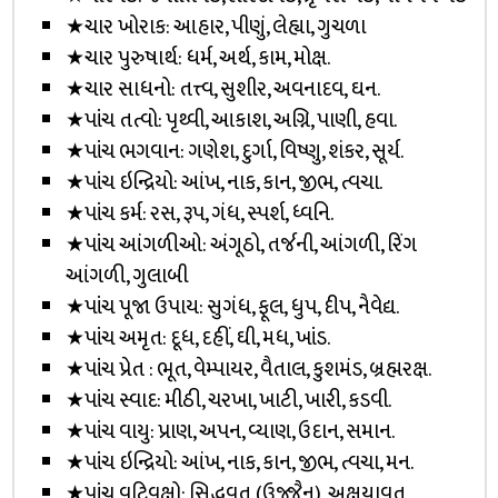
★ચાર ખોરાક: આહાર, પીણું, લેહ્યા, ગુચળા
★ચાર પુરુષાર્થ: ધર્મ, અર્થ, કામ, મોક્ષ.
★ચાર સાધનો: તત્ત્વ, સુશીર, અવનાદવ, ઘન.
★પાંચ તત્વો: પૃથ્વી, આકાશ, અગ્નિ, પાણી, હવા.
★પાંચ ભગવાન: ગણેશ, દુર્ગા, વિષ્ણુ, શંકર, સૂર્ય.
★પાંચ ઇન્દ્રિયો: આંખ, નાક, કાન, જીભ, ત્વચા.
★પાંચ કર્મ: રસ, રૂપ, ગંધ, સ્પર્શ, ધ્વનિ.
★પાંચ આંગળીઓ: અંગૂઠો, તર્જની, આંગળી, રિંગ
આંગળી, ગુલાબી
★પાંચ પૂજા ઉપાય: સુગંધ, ફૂલ, ધુપ, દીપ, નૈવેદ્ય.
★પાંચ અમૃત: દૂધ, દહીં, ઘી, મધ, ખાંડ.
★પાંચ પ્રેત : ભૂત, વેમ્પાયર, વૈતાલ, કુશમંડ, બ્રહ્મરક્ષ.
★પાંચ સ્વાદ: મીઠી, ચરખા, ખાટી, ખારી, કડવી.
★પાંચ વાયુ: પ્રાણ, અપન, વ્યાણ, ઉદાન, સમાન.
★પાંચ ઇન્દ્રિયો: આંખ, નાક, કાન, જીભ, ત્વચા, મન.
★પાંચ વટિવૃક્ષો: સિદ્ધવત (ઉજ્જૈન), અક્ષયાવત