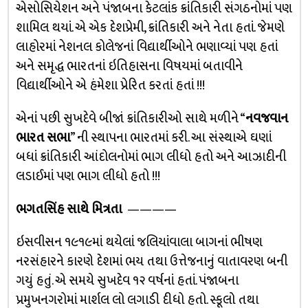
એસોસિયેશન અને પંજાબના કેટલાંક ક્રાંતિકારી સંગઠનોમાં પણ
શામિલ થયાં. એ એક દેશપ્રેમી, ક્રાંતિકારી અને નેતા હતાં. જેમણે
લાહોરમાં નેશનલ કોલેજનાં વિદ્યાર્થીઓને ભણાવ્યાં પણ હતાં
અને સમૃદ્ધ ભારતનાં ઇતિહાસના વિષયમાં બતાવીને
વિદ્યાર્થીઓને એ હંમેશા પ્રેરિત કરતાં હતાં !!!
એનાં પછી સુખદેવે બીજાં ક્રાંતિકારીઓ સાથે મળીને “
નવજવાન
ભારત સભા
” ની સ્થાપના ભારતમાં કરી. આ સંસ્થાએ ઘણાં
બધાં ક્રાંતિકારી આંદોલનોમાં ભાગ લીધો હતો અને આઝાદીની
લડાઈમાં પણ ભાગ લીધો હતો !!!
ભગતસિંહ સાથે મિત્રતા
————
ઇસવીસન ૧૯૧૯માં થયેલાં જલિયાંવાલા બાગનાં ભીષણ
નરસંહારને કારણે દેશમાં ભય તથા ઉત્તેજનાનું વાતાવરણ બની
ગયું હતું. એ સમયે સુખદેવ ૧૨ વર્ષનાં હતાં. પંજાબના
પ્રમુખનગરોમાં માર્શલ લો લગાડી દીધો હતો. સ્કૂલો તથા