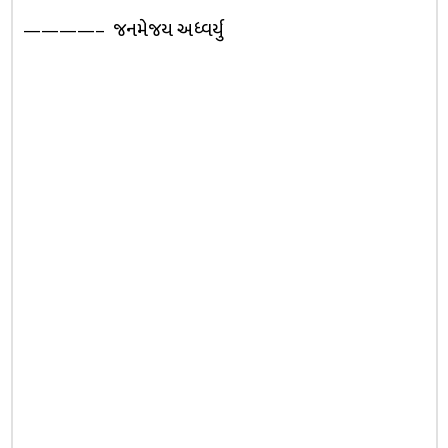
————– જનમેજય અધ્વર્યુ