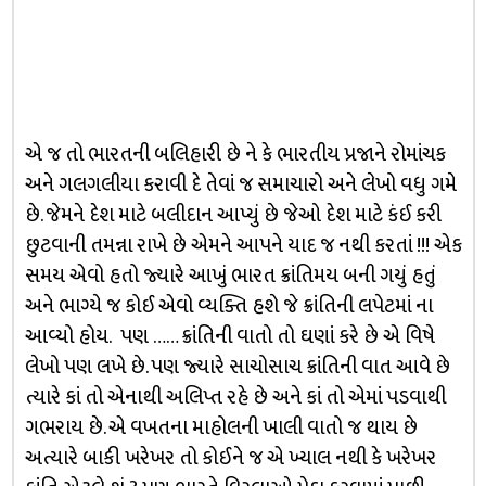
એ જ તો ભારતની બલિહારી છે ને કે ભારતીય પ્રજાને રોમાંચક
અને ગલગલીયા કરાવી દે તેવાં જ સમાચારો અને લેખો વધુ ગમે
છે. જેમને દેશ માટે બલીદાન આપ્યું છે જેઓ દેશ માટે કંઈ કરી
છુટવાની તમન્ના રાખે છે એમને આપને યાદ જ નથી કરતાં !!! એક
સમય એવો હતો જ્યારે આખું ભારત ક્રાંતિમય બની ગયું હતું
અને ભાગ્યે જ કોઈ એવો વ્યક્તિ હશે જે ક્રાંતિની લપેટમાં ના
આવ્યો હોય. પણ …… ક્રાંતિની વાતો તો ઘણાં કરે છે એ વિષે
લેખો પણ લખે છે. પણ જ્યારે સાચોસાચ ક્રાંતિની વાત આવે છે
ત્યારે કાં તો એનાથી અલિપ્ત રહે છે અને કાં તો એમાં પડવાથી
ગભરાય છે. એ વખતના માહોલની ખાલી વાતો જ થાય છે
અત્યારે બાકી ખરેખર તો કોઈને જ એ ખ્યાલ નથી કે ખરેખર