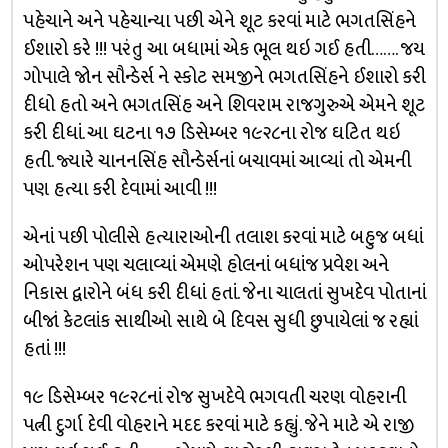
પહેચાને અને પહેચાન્યા પછી એને શૂટ કરવાં માટે ભગતસિંહને
ઈશારો કરે !!! પરંતુ આ બધામાં એક ભૂલ થઇ ગઈ હતી……. જય
ગોપાલે જોન સૌન્ડેર્સ ને સ્કોટ સમજીને ભગતસિંહને ઈશારો કરી
દીધો હતો અને ભગતસિંહ અને શિવરામ રાજગુરુએ એમને શૂટ
કરી દીધાં. આ ઘટના ૧૭ ડિસેમ્બર ૧૯૨૮ના રોજ ઘટિત થઇ
હતી. જ્યારે ચાનનસિંહ સૌન્ડેર્સનાં બચાવમાં આવ્યાં તો એમની
પણ હત્યા કરી દેવામાં આવી !!!
એનાં પછી પોલીસે હત્યારાઓની તલાશ કરવાં માટે બહુજ બધાં
ઓપરેશન પણ ચલાવ્યાં એમણે હોલનાં બધાંજ પ્રવેશ અને
નિકાસ દ્વારોને બંધ કરી દીધાં હતાં. જેના ચાલતાં સુખદેવ પોતાનાં
બીજાં કેટલાંક સાથીઓ સાથે બે દિવસ સુધી છુપાયેલાં જ રહ્યાં
હતાં !!!
૧૯ ડિસેમ્બર ૧૯૨૮નાં રોજ સુખદેવે ભગવતી ચરણ વોહરાની
પત્ની દુર્ગા દેવી વોહરાને મદદ કરવાં માટે કહ્યું. જેને માટે એ રાજી