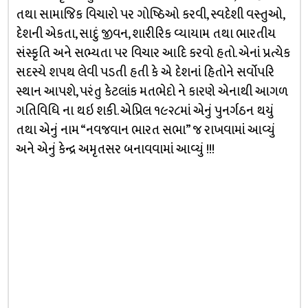
તથા સામાજિક વિચારો પર ગોષ્ઠિઓ કરવી, સ્વદેશી વસ્તુઓ,
દેશની એકતા, સાદું જીવન, શારીરિક વ્યાયામ તથા ભારતીય
સંસ્કૃતિ અને સભ્યતા પર વિચાર આદિ કરવો હતો. એનાં પ્રત્યેક
સદસ્યે શપથ લેવી પડતી હતી કે એ દેશનાં હિતોને સર્વોપરિ
સ્થાન આપશે, પરંતુ કેટલાંક મતભેદો ને કારણે એનાથી આગળ
ગતિવિધિ ના થઇ શકી. એપ્રિલ ૧૯૨૮માં એનું પુનર્ગઠન થયું
તથા એનું નામ “નવજવાન ભારત સભા” જ રાખવામાં આવ્યું
અને એનું કેન્દ્ર અમૃતસર બનાવવામાં આવ્યું !!!