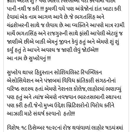
ક્રાંતિ એટલે શું ? પણ ભારતે વિરલાઓ પેદા કરવામાં પાછી
પાની નથી જ કરી !!! કુમળી વયે પણ અંગ્રેજોનાં દાંત ખાટા કરી
દેવામાં એક નામ આગળ આવે છે. જે ભગતસિંહ અને
ચંદ્રશેખરની સાથે જ લેવાય છે. આ વ્યક્તિને આપણે માત્ર ૨૩મી
માર્ચે ભગતસિંહ અને રાજગુરુની સાથે ફાંસી આપેલી એટલું જ
જાણીએ છીએ બાકી એમનું જીવન કેવું હતું અને એમણે શું શું
કર્યું હતું તે આપને અવશ્ય જ જાણી લેવું જોઈએ!!!
આ નામ છે સુખદેવનું !!!
સુખદેવ થાપર હિદુસ્તાન સોશિયલિસ્ટ રિપબ્લિકન
એસોસિયેશન અને પંજાબમાં વિવિધ ક્રાંતિકારી સંગઠનોનાં
વરિષ્ઠ સદસ્ય હતાં. એમણે નેશનલ કોલેજ, લાહોરમાં ભણાવ્યું
પણ હતું અને ત્યાંજ એમણે નવજવાન ભારતસભાની સ્થાપના
પણ કરી હતી. જેનો મુખ્ય ઉદ્દેશ બ્રિટિશરોનો વિરોધ કરીને
આઝાદી માટે સંઘર્ષ કરવાનો હતો!!!
વિશેષ: ૧૮ ડિસેમ્બર ૧૯૨૮નાં રોજ થવાંવાળાં લાહોર ષડયંત્રમાં