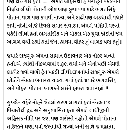
પણ થઇ ગઈ હતી …….. એમણે લાહોરથી હાવરા ટ્રેન પકડવાનો
નિર્ણય લીધો. પોતાની ઓળખાણ છુપાવવા માટે ભગતસિંહે
પોતાનાં વાળ પણ કપાવી નાંખ્યા અને દાઢીપણ અડધાથી વધારે
કાપી નાંખી. બીજે દિવસે સવાર સવારમાં એમણે પશ્ચિમી વસ્ત્રો
પહેરી લીધાં હતાં. ભગતસિંહ અને વોહરા એક યુવા જોડાંની જેમ
આગળ વધી રહ્યાં હતાં જેના હાથમાં વોહરાનું બાળક પણ હતું !!!
જયારે રાજગુરુ એમનો સામાન ઉઠાવનાર એક નોકર બન્યો
હતો. એ ત્યાંથી નીકળવામાં સફલ થયાં અને એનાં પછી એમણે
લાહોર જવાં વાળી ટ્રેન પકડી લીધી. લખનૌમાં રાજગુરુ એમણે
છોડીને એકલા બનારસ ચાલ્યાં ગયાં હતાં. જયારે ભગતસિંહ
અને વોહરા પોતાનાં બાળકને લઇને હાવરા જતાં રહ્યાં !!!
સુખદેવ ચહેરે મોહરે જેટલાં સરળ લાગતાં હતાં એટલા જ
વિચારોથી દ્રઢ અને અનુશાસિત હતાં. એમણે ગાંધીજીની
અહિંસક નીતિ પર જરા પણ ભરોસો નહોતો. એમણે પોતાનાં
તાઉજીને ઘણાં પત્રો જેલમાંથી લખ્યાં એની સાથે જ મહાત્મા