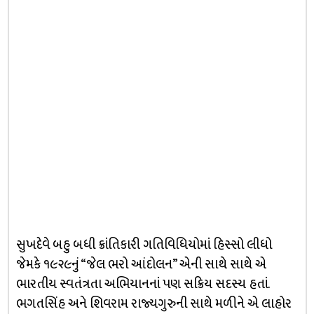
સુખદેવે બહુ બધી ક્રાંતિકારી ગતિવિધિયોમાં હિસ્સો લીધો
જેમકે ૧૯૨૯નું “જેલ ભરો આંદોલન” એની સાથે સાથે એ
ભારતીય સ્વતંત્રતા અભિયાનનાં પણ સક્રિય સદસ્ય હતાં.
ભગતસિંહ અને શિવરામ રાજ્યગુરુની સાથે મળીને એ લાહોર