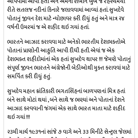
આપવામાં આવી હતી અને એમનાં શબોને ખુબ જ રહસ્યમયી
રીતે સતલજ નદીનાં કિનારે જલાવવામાં આવ્યાં હતાં. સુખદેવે
પોતાનું જીવન દેશ માટે ન્યોછાવર કરી દીધું હતું અને માત્ર ૨૪
વર્ષની ઉમરમાં જ એ શહીદ થઇ ગયાં હતાં.
ભારતને આઝાદ કરાવવા માટે અનેકો ભારતીય દેશભક્તોએ
પોતાનાં પ્રાણોની આહુતિ આપી દીધી હતી. એવાં જ એક
દેશભક્ત શહીદોમાંનાં એક હતાં સુખદેવ થાપર !!! જેમણે પોતાનું
સંપૂર્ણ જીવન ભારતને અંગ્રેજોની બેડીઓથી મુક્ત કરાવવાં માટે
સમર્પિત કરી દીધું હતું.
સુખદેવ મહાન ક્રાંતિકારી ભગતસિંહનાં બાળપણનાં મિત્ર હતાં
બંને સાથે મોટાં થયાં , બંને સાથે જ ભણ્યાં અને પોતાનાં દેશને
આઝાદ કરવવાની જંગમાં એક સાથે ભારત માતા માટે શહીદ
થઇ ગયાં !!!
૨૩મી માર્ચ ૧૯૩૧નાં સાંજે ૭ વાગે અને ૩૩ મિનીટે સેન્ટ્રલ જેલમાં