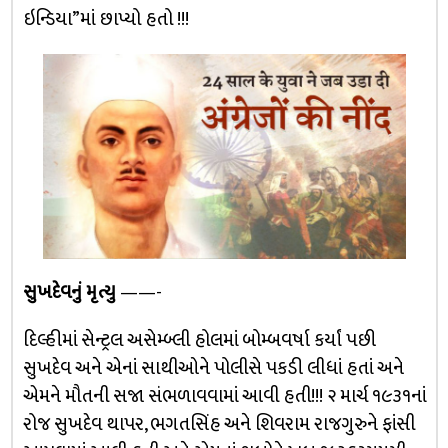
ઇન્ડિયા”માં છાપ્યો હતો !!!
સુખદેવનું મૃત્યુ
——-
દિલ્હીમાં સેન્ટ્રલ અસેમ્બ્લી હોલમાં બોમ્બવર્ષા કર્યાં પછી
સુખદેવ અને એનાં સાથીઓને પોલીસે પકડી લીધાં હતાં અને
એમને મૌતની સજા સંભળાવવામાં આવી હતી!!! ૨ માર્ચ ૧૯૩૧નાં
રોજ સુખદેવ થાપર, ભગતસિંહ અને શિવરામ રાજગુરુને ફાંસી