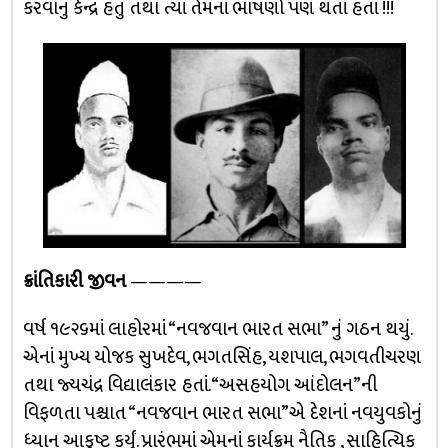
કરવાનું કેન્દ્ર હતું તથા ત્યાં તેમનાં ભાષણો પણ થતાં હતાં !!!
ક્રાંતિકારી જીવન
————
વર્ષ ૧૯૨૬માં લાહોરમાં “નવજવાન ભારત સભા” નું ગઠન થયું.
એનાં મુખ્ય યોજક સુખદેવ, ભગતસિંહ, યશપાલ, ભગવતીચરણ
તથા જ્યચંદ્ર વિદ્યાલંકાર હતાં. “અસહયોગ આંદોલન”ની
વિફળતા પશ્ચાત “નવજવાન ભારત સભા”એ દેશનાં નવયુવકોનું
ધ્યાન આકૃષ્ટ કર્યું. પ્રારંભમાં એમનાં કાર્યક્રમ નૈતિક , સાહિત્યિક