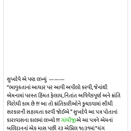
સુખદેવે એ પણ લખ્યું ———
“ભાવુકતાનાં આધાર પર આવી અપીલો કરવી, જેનાંથી
એમનામાં પરસ્ત હિંમત ફેલાય, નિતાંત અવિવેકપૂર્ણ અને ક્રાંતિ
વિરોધી કામ છે !!! આ તો ક્રાંતિકારીઓને કુચડવામાં સીધી
સરકારની સહાયતા કરવી જોઈએ ” સુખદેવે આ પત્ર પોતાનાં
કારાવાસના કાલમાં લખ્યો !!!
ગાંધીજી
એ આ પત્રને એમનાં
બલિદાનનાં એક માસ પછી ૨૩ એપ્રિલ ૧૯૩૧માં “યંગ