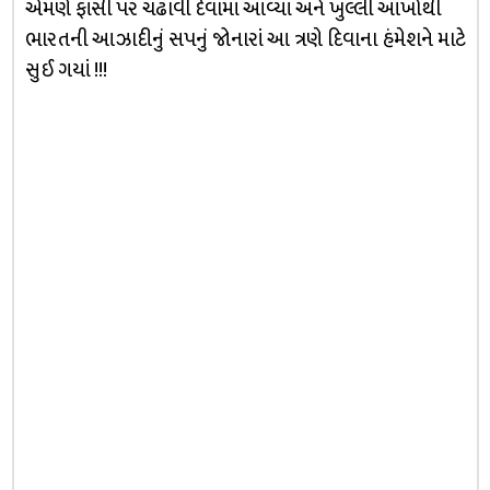
એમણે ફાંસી પર ચઢાવી દેવામાં આવ્યાં અને ખુલ્લી આંખોથી
ભારતની આઝાદીનું સપનું જોનારાં આ ત્રણે દિવાના હંમેશને માટે
સુઈ ગયાં !!!