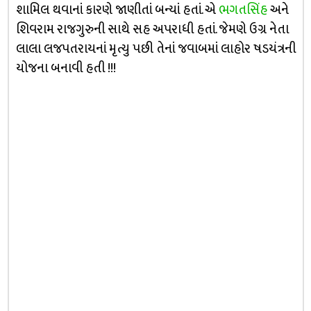
શામિલ થવાનાં કારણે જાણીતાં બન્યાં હતાં. એ
ભગતસિંહ
અને
શિવરામ રાજગુરુની સાથે સહ અપરાધી હતાં. જેમણે ઉગ્ર નેતા
લાલા લજપતરાયનાં મૃત્યુ પછી તેનાં જવાબમાં લાહોર ષડયંત્રની
યોજના બનાવી હતી !!!