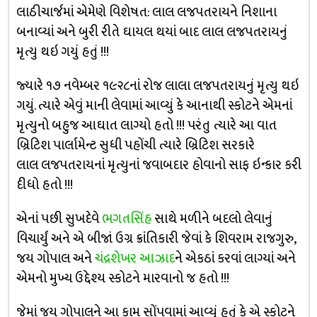
લાઠીચાર્જમાં એમેણે વિશેષત: લાલ લજપતરાયને નિશાના
બનાવ્યાં અને બુરી રીતે ઘાયલ થયાં બાદ લાલ લજપતરાયનું
મૃત્યુ થઇ ગયું હતું !!!
જ્યારે ૧૭ નવેમ્બર ૧૯૨૮નાં રોજ લાલા લજપતરાયનું મૃત્યુ થઇ
ગયું. ત્યારે એવું માની લેવામાં આવ્યું કે આનાથી સ્કોટને એમનાં
મૃત્યુનો બહુજ આઘાત લાગ્યો હતો !!! પરંતુ ત્યારે આ વાત
બ્રિટિશ પાર્લામેન્ટ સુધી પહોંચી ત્યારે બ્રિટિશ સરકારે
લાલ લજપતરાયનાં મૃત્યુનાં જવાબદાર હોવાનો સાફ ઇન્કાર કરી
દીધો હતો !!!
એનાં પછી સુખદેવે
ભગતસિંહ
સાથે મળીને બદલો લેવાનું
વિચાર્યું અને એ બીજાં ઉગ્ર ક્રાંતિકારી જેવાં કે શિવરામ રાજગુરુ,
જય ગોપાલ અને
ચંદ્રશેખર આઝાદ
ને એકઠાં કરવાં લાગ્યાં અને
એમનો મુખ્ય ઉદ્દેશ્ય સ્કોટને મારવાનો જ હતો !!!
જેમાં જય ગોપાલને આ કામ સોંપવામાં આવ્યું હતું કે એ સ્કોટને