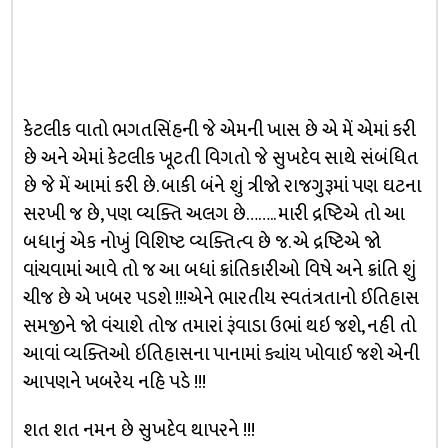
કેટલીક વાતો ભગતસિંહની જે એમની ખાસ છે એ મેં એમાં કરી
છે અને એમાં કેટલીક ખૂટતી વિગતો જે સુખદેવ સાથે સંબંધિત
છે જે મેં આમાં કરી છે. બાકી બંને શું ત્રીજો રાજગુરૂમાં પણ ઘટના
સરખી જ છે, પણ વ્યક્તિ અલગ છે…….. મારી દ્રષ્ટિએ તો આ
બધાનું એક નોખું વિશિષ્ટ વ્યક્તિત્વ છે જ. એ દ્રષ્ટિએ જો
વાંચવામાં આવે તો જ આ બધાં ક્રાંતિકારીઓ વિષે અને ક્રાંતિ શું
ચીજ છે એ ખબર પડશે !!!એને ભારતીય સ્વતંત્રતાનો ઈતિહાસ
સમજીને જો વંચાશે તોજ તમારાં રૂંવાડા ઉભાં થઇ જશે, નહી તો
આવાં વ્યક્તિઓ ઇતિહાસના પાનામાં ક્યાંય ખોવાઈ જશે એની
આપણને ખબરેય નહિ પડે !!!
શત શત નમન છે સુખદેવ થાપરને !!!