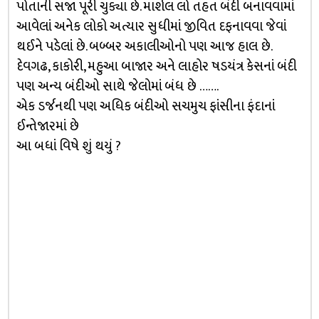
પોતાની સજા પૂરી ચુક્યા છે. માર્શલ લો તહત બંદી બનાવવામાં
આવેલાં અનેક લોકો અત્યાર સુધીમાં જીવિત દફનાવવા જેવાં
થઈને પડેલાં છે. બબ્બર અકાલીઓનો પણ આજ હાલ છે.
દેવગઢ, કાકોરી, મહુઆ બાજાર અને લાહોર ષડયંત્ર કેસનાં બંદી
પણ અન્ય બંદીઓ સાથે જેલોમાં બંધ છે …….
એક ડર્જનથી પણ અધિક બંદીઓ સચમુચ ફાંસીના ફંદાનાં
ઈન્તેજારમાં છે
આ બધાં વિષે શું થયું ?