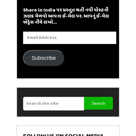
Share in India પર પ્રસ્તુત થતી નવી પોસ્ટની
ઝલક મેળવો આપના ઈ-મેલ પર. આપનું ઈ-મેલ
એડ્રેસ નીચે લખો...
Email
Address
Subscribe
Search