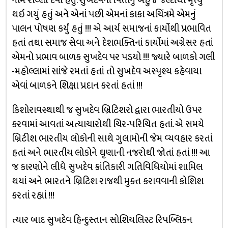
નામ રાલ્લી દેવી હતું. સુખદેવનાં પિતાનું બહુજ જલ્દીથી મૃત્યુ
થઇ ગયું હતું અને એનાં પછી એમનાં કાકા અચિંત્રમે એમનું
પાલન પોષણ કર્યું હતું !!! એ આર્ય સમાજનાં કાર્યોથી પ્રભાવિત
હતાં તથા સમાજ સેવા અને દેશભક્તિનાં કાર્યોમાં અગ્રેસર હતાં
એમનો પ્રભાવ બાળક સુખદેવ પર પડયો !!! જ્યારે બાળકો ગલી
-મહોલ્લામાં સાંજે રમતાં હતાં તો સુખદેવ અસ્પૃશ્ય કહેવાયા
એવાં બાળકને શિક્ષા પ્રદાન કરતાં હતાં !!!
કિશોરાવસ્થાથી જ સુખદેવ બ્રિટિશરો દ્વારા ભારતીયો ઉપર
કરવામાં આવતાં અત્યાચારોથી ચિર-પરિચિત હતાં. એ સમયે
બ્રિટીશ ભારતીય લોકોની સાથે ગુલામોની જેમ વ્યવહાર કરતાં
હતાં અને ભારતીય લોકોને ઘૃણાની નજરોથી જોતાં હતાં !!! આ
જ કારણોને લીધે સુખદેવ ક્રાંતિકારી ગતિવિધિયોમાં શામિલ
થયાં અને ભારતને બ્રિટિશ રાજથી મુક્ત કરાવવાની કોશિશ
કરતાં રહ્યાં !!!
ત્યાર બાદ સુખદેવ હિન્દુસ્તાન સોશિયલિસ્ટ રિપબ્લિકન