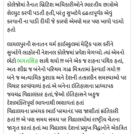
કોલેજોમાં તૈનાત બ્રિટિશ અધિકારીઓને ભારતીય છાત્રોએ
સેલ્યુટ કરવી પડતી હતી, પરંતુ સુખદેવે દ્રઢતાપૂર્વક એવું
કરવાની ના પાડી દીધી જે કારણે એમણે માર પણ ખાવો પડયો
હતો
લાયલપુરની સનાતન ધર્મ હાઈસ્કુલમાં મેટ્રિક પાસ કરીને
સુખદેવે લાહોરની નેશનલ કોલેજમાં પ્રવેશ મેળવ્યો. ત્યાં એમનો
ભેટો
ભગતસિંહ
સાથે થયો !!! બંને એક જ રાહના પથિક હતાં,
અત: શીઘ્ર જ બંનેનો પરિચય ગાઢ મિત્રતામાં ફેરવાઈ ગયો !!!
બંને જ અત્યાધિક કુશાગ્ર અને દેશની તત્કાલીન સમસ્યાઓ પર
વિચાર કરવાંવાળાં હતાં. એ બંનેના ઇતિહાસના પ્રાધ્યાપક
જયચંદ્ર વિદ્યાલંકાર હતાં, જેઓ ઇતિહાસને બહુજ
દેશભક્તિપૂર્ણ ભાવનાથી ભણાવતાં હતાં
વિદ્યાલયના પ્રબંધક ભાઈ પરમાનંદ પણ જાણીતાં ક્રાંતિકારી
હતાં !!! એ પણ સમય સમય પર વિદ્યાલયોમાં રાષ્ટ્રીય ચેતના
જાગૃત કરતાં હતાં. આ વિદ્યાલય દેશનાં પ્રમુખ વિદ્વાનોને એકત્રિત