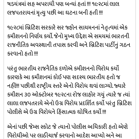
ષડયંત્રમાં સહ અપરાધી પણ બન્યાં હતાં !!! ૧૯૨૮માં લાલ
લજપતરાયનાં મૃત્યુ પછી આ ઘટના બની હતી !!!
૧૯૨૮માં બ્રિટિશ સરકારે સર જ્હોન સાયમનનાં નેતૃત્વમાં એક
કમીશનનો નિર્ણય કર્યો. જેનો મુખ્ય ઉદ્દેશ એ સમયમાં ભારતની
રાજનીતિક અવસ્થાની તપાસ કરવી અને બ્રિટિશ પાર્ટીનું ગઠન
કરવાનો હતો !!!
પરંતુ ભારતીય રાજનૈતિક દળોએ કમીશનનો વિરોધ કર્યો
કારણકે આ કમીશનમાં કોઈ પણ સદસ્ય ભારતીય હતો જ
નહીં!!! પછીથી રાષ્ટ્રીય સ્તરે એનો વિરોધ થવાં લાગ્યો. જ્યારે
કમીશન ૩૦ ઓક્ટોબર ૧૯૨૮ના રોજ લાહોર ગયું ત્યારે જ ત્યાં
લાલા લજપતરાયે એનો ઉગ્ર વિરોધ પ્રદર્શિત કર્યો પરંતુ બ્રિટિશ
પોલીસે એ ઉગ્ર વિરોધને હિંસાત્મક ઘોષિત કર્યો !!!
એનાં પછી જેમ્સ સ્કોટ જે ત્યાનો પોલીસ અધિકારી હતો એણે
વિરોધીઓ પર લાઠીચાર્જ કરવાનો આદેશ આપ્યો અને આ