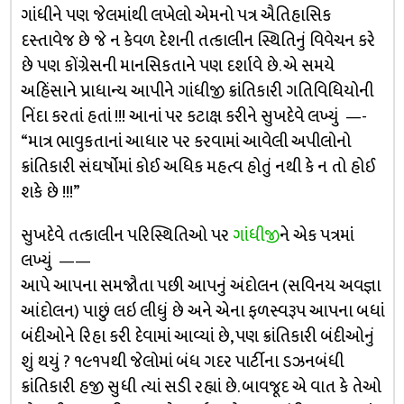
ગાંધીને પણ જેલમાંથી લખેલો એમનો પત્ર ઐતિહાસિક
દસ્તાવેજ છે જે ન કેવળ દેશની તત્કાલીન સ્થિતિનું વિવેચન કરે
છે પણ કોંગ્રેસની માનસિકતાને પણ દર્શાવે છે. એ સમયે
અહિંસાને પ્રાધાન્ય આપીને ગાંધીજી ક્રાંતિકારી ગતિવિધિયોની
નિંદા કરતાં હતાં !!! આનાં પર કટાક્ષ કરીને સુખદેવે લખ્યું —-
“માત્ર ભાવુકતાનાં આધાર પર કરવામાં આવેલી અપીલોનો
ક્રાંતિકારી સંઘર્ષોમાં કોઈ અધિક મહત્વ હોતું નથી કે ન તો હોઈ
શકે છે !!!”
સુખદેવે તત્કાલીન પરિસ્થિતિઓ પર
ગાંધીજી
ને એક પત્રમાં
લખ્યું ——
આપે આપના સમજૌતા પછી આપનું અંદોલન (સવિનય અવજ્ઞા
આંદોલન) પાછું લઇ લીધું છે અને એના ફળસ્વરૂપ આપના બધાં
બંદીઓને રિહા કરી દેવામાં આવ્યાં છે, પણ ક્રાંતિકારી બંદીઓનું
શું થયું ? ૧૯૧૫થી જેલોમાં બંધ ગદર પાર્ટીના ડઝનબંધી
ક્રાંતિકારી હજી સુધી ત્યાં સડી રહ્યાં છે. બાવજૂદ એ વાત કે તેઓ