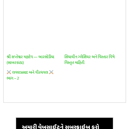
શ્રી સપ્તેશ્વર મહાદેવ — આરસોડીયા
સિયાચીન ગ્લેશિયર અને વિસ્તાર વિષે
(સાબરકાંઠા)
વિસ્તૃત માહિતી
લવણપ્રસાદ અને વીરધવલ
ભાગ – 2
અમારી વેબસાઈટને સબસ્ક્રાઇબ કરો