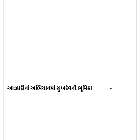
આઝાદીનાં અભિયાનમાં સુખદેવની ભૂમિકા
———-