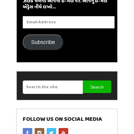
ઝલક મેળવો આપના ઈ-મેલ પર. આપનું ઈ-મેલ
એડ્રેસ નીચે લખો...
Email
Address
Subscribe
Search
FOLLOW US ON SOCIAL MEDIA