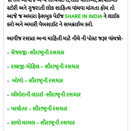
જો તમે આવીજ અન્ય સત્યઘટના, લોક વાર્તાઓ, પ્રેરણાત્મક
સ્ટોરી અને ગુજરાતી લોક સાહિત્ય વાંચવા માંગતા હોય તો
આજે જ અમારા ફેસબુક પેઈજ
SHARE IN INDIA
ને લાઈક
કરો અને અમારી વેબસાઈટ ને સબક્રાઈબ કરો.
આવીજ રસપ્રદ અન્ય માહિતી માટે નીચે ની પોસ્ટ જરૂર વાંચજો-
–
સેજકજી -સૌરાષ્ટ્રની રસધાર
–
રાણજી ગોહિલ – સૌરાષ્ટ્રની રસધાર
–
બોળો – સૌરાષ્ટ્રની રસધાર
–
ભીમોરાની લડાઈ -સૌરાષ્ટ્રની રસધાર
–
પરણેતર – સૌરાષ્ટ્રની રસધાર
–
કાળો મરમલ – સૌરાષ્ટ્રની રસધાર