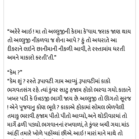
“અરેરે આઇ ! મા તો અલ્લુજીની કેદમા કે’વાય. જરાક જાણ થાય
તો અલ્લુજી નીકળવા જ શેના આપે ? હું તો અધરાતે આ
દીકરાને લઇને છાનીમાની નીકળી આવી, તે રસ્તામાંય ધરતી
અમને માકારો કરતી’તી.”
“કેમ ?”
“કેમ શું ? રસ્તે રૂપાવટી ગામ આવ્યું. રૂપાવટીમાં કાકો
ભગવતસંગ રહે. ત્યાં કુંવર સાટુ હજામ હોકો ભરવા ગયો. કાકાને
ખબર પડી કે ઉન્નડજી ભાગી જાય છે. અલ્લુજી તો ઊગતો સૂરજ
! એને પૂજવાનુુ કોણ ભૂલે ? કાકાએ હોકામાં સોમલ ભેળવેલી
તમાકુ ભરાવી. હજામ પીતો પીતો આવ્યો, અને થોડીવારમાં તો
માર્ગે ઢળી પડ્યો. ભગવાનનાં રખવાળાં, તે કુંવર બચી ગયા. માંડ
આંહીં તમારે ખોળે પહોંચ્યાં છીએ. આઇ ! મારાં માને માથે તો