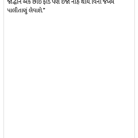
જોદ્ધાને એક છોઇ ફાડ પણ ઇજા નહિ થાય. વિના જખમે
પાલીતાણું લેવાશે.”