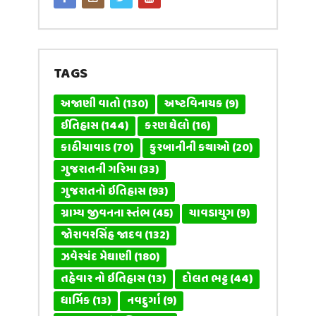
TAGS
અજાણી વાતો
(130)
અષ્ટવિનાયક
(9)
ઈતિહાસ
(144)
કરણ ઘેલો
(16)
કાઠીયાવાડ
(70)
કુરબાનીની કથાઓ
(20)
ગુજરાતની ગરિમા
(33)
ગુજરાતનો ઇતિહાસ
(93)
ગ્રામ્ય જીવનના સ્તંભ
(45)
ચાવડાયુગ
(9)
જોરાવરસિંહ જાદવ
(132)
ઝવેરચંદ મેઘાણી
(180)
તહેવાર નો ઇતિહાસ
(13)
દોલત ભટ્ટ
(44)
ધાર્મિક
(13)
નવદુર્ગા
(9)