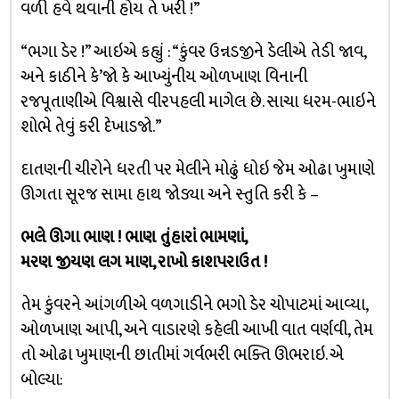
વળી હવે થવાની હોય તે ખરી !”
“ભગા ડેર !” આઇએ કહ્યું : “કુંવર ઉન્નડજીને ડેલીએ તેડી જાવ,
અને કાઠીને કે’જો કે આખ્યુંનીય ઓળખાણ વિનાની
રજપૂતાણીએ વિશ્વાસે વીરપહલી માગેલ છે. સાચા ધરમ-ભાઇને
શોભે તેવું કરી દેખાડજો.”
દાતણની ચીરોને ધરતી પર મેલીને મોઢું ધોઇ જેમ ઓઢા ખુમાણે
ઊગતા સૂરજ સામા હાથ જોડ્યા અને સ્તુતિ કરી કે –
ભલે ઊગા ભાણ ! ભાણ તુંહારાં ભામણાં,
મરણ જીયણ લગ માણ, રાખો કાશપરાઉત !
તેમ કુંવરને આંગળીએ વળગાડીને ભગો ડેર ચોપાટમાં આવ્યા,
ઓળખાણ આપી, અને વાડારણે કહેલી આખી વાત વર્ણવી, તેમ
તો ઓઢા ખુમાણની છાતીમાં ગર્વભરી ભક્તિ ઊભરાઇ. એ
બોલ્યા: