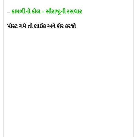
–
કામળીનો કોલ – સૌરાષ્ટ્રની રસધાર
પોસ્ટ ગમે તો લાઈક અને શેર કરજો