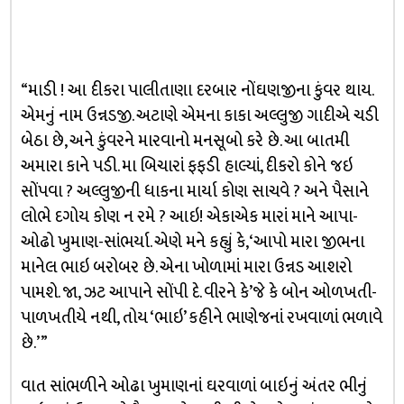
“માડી ! આ દીકરા પાલીતાણા દરબાર નોંઘણજીના કુંવર થાય.
એમનું નામ ઉન્નડજી. અટાણે એમના કાકા અલ્લુજી ગાદીએ ચડી
બેઠા છે, અને કુંવરને મારવાનો મનસૂબો કરે છે. આ બાતમી
અમારા કાને પડી. મા બિચારાં ફફડી હાલ્યાં, દીકરો કોને જઇ
સોંપવા ? અલ્લુજીની ધાકના માર્યા કોણ સાચવે ? અને પૈસાને
લોભે દગોય કોણ ન રમે ? આઇ! એકાએક મારાં માને આપા-
ઓઢો ખુમાણ-સાંભર્યા. એણે મને કહ્યું કે, ‘આપો મારા જીભના
માનેલ ભાઇ બરોબર છે. એના ખોળામાં મારા ઉન્નડ આશરો
પામશે. જા, ઝટ આપાને સોંપી દે. વીરને કે’જે કે બોન ઓળખતી-
પાળખતીયે નથી, તોય ‘ભાઇ’ કહીને ભાણેજનાં રખવાળાં ભળાવે
છે.’ ”
વાત સાંભળીને ઓઢા ખુમાણનાં ઘરવાળાં બાઇનું અંતર ભીનું