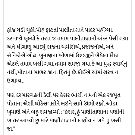
ફોજ ચડી ચૂકી. પોહ ફાટતાં પાલીતાણાને પાદર પહોંચ્યા.
દરવાજો ખૂલ્યો કે તરત જ તમામ પાલીતાણાની અંદર પેસી ગયા
અને ધીંગાણું આદર્યું. રાજના અમીરોએ, પ્રજાજનોએ, અને
સૈનિકોએ ઓઢા ખુમાણના ખોળામાં ઉન્નડજીને બેઠેલા દીઠા
એટલે તમામ ખસી ગયા. તમામ સમજી ગયા કે આ યુદ્ધ સ્વાર્થનું
નથી, પોતાના બાળરાજાના હિતનું છે. કોઇએ સામાં શસ્ત્ર ન
ઉગામ્યાં.
પણ દરબારગઢની ડેલી પર કેસર ભાથી નામનો એક રજપૂત
પોતાના એંશી ઘોડેસવારોને લઇને સામે ઊભો રહ્યો. ઓઢા
ખુમાણે એને બહુ સમજાવ્યો : “કેસર, હું પાણીતાણાના ધણીની
ખાતર આવ્યો છું. મારે પાણીતાણાનો દાણોય ન ખપે. તું ખસી
જા.”