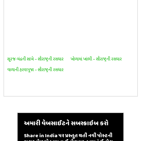
સૂરજ-ચંદ્રની સાખે – સૌરાષ્ટ્રની રસધાર
ખોળામાં ખાંભી – સૌરાષ્ટ્રની રસધાર
વાળાની હરણપૂજા – સૌરાષ્ટ્રની રસધાર
અમારી વેબસાઈટને સબસ્ક્રાઇબ કરો
Share in India પર પ્રસ્તુત થતી નવી પોસ્ટની