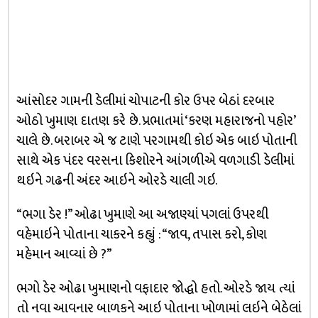
આંસોદર ગામની ડેલીમાં ચોપાટની કોર ઉપર બેઠાં દરબાર
ઓઠો ખુમાણ દાતણ કરે છે. પ્રભાતમાં ‘કરણ મહારાજનો પહોર’
ચાલે છે. બરાબર એ જ ટાણે પરગામથી કોઇ એક બાઇ પોતાની
સાથે એક પંદર વરસના કિશોરને આંગળીએ વળગાડી ડેલીમાં
થઇને ગઢની અંદર આઇને ઓરડે ચાલી ગઇ.
“ભગા ડેર !” ઓઢા ખુમાણે આ અજાણ્યાં પગલાં ઉપરથી
વહેમાઇને પોતાના ચાકરને કહ્યું : “જાવ, તપાસ કરો, કોણ
મહેમાન આવ્યાં છે ?”
ભગો ડેર ઓઢા ખુમાણનો વફાદાર જોદ્ધો હતો. ઓરડે જાય ત્યાં
તો નવા આવનાર બાળકને આઇ પોતાના ખોળામાં લઇને બેઠેલાં