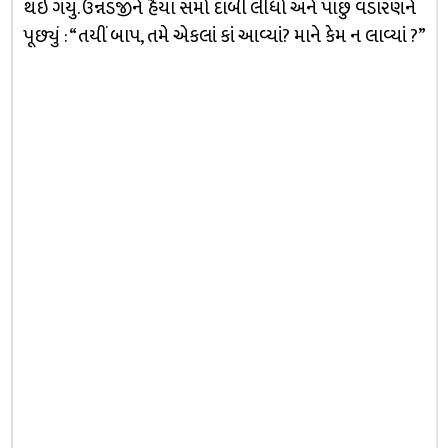
થઇ ગયું. ઉન્નડજીને હૈયા સમો દાબી લીધો અને પાછું વડારણને
પૂછ્યું : “તયીં બાપ, તમે એકલાં કાં આવ્યાં? માને કેમ ન લાવ્યાં ?”