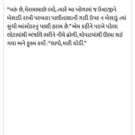
“ખરું છે, મેરામભાઇ! લ્યો, ત્યારે આ ખોળામાં જ ઉન્નડજીને
બેસાડી રાખી પરબારા પાલીતાણાની ગાદી ઉપર ન બેસાડું ત્યાં
સુધી આંસોદરનું પાણી હરામ છે.” એમ કહીને પડખે પડેલા
લોટામાંથી અંજલિ ભરીને નીચે ઢોળી, ચોપાટમાંથી ઊભા થઇ
ગયા અને હુકમ કર્યો : “લાવો, મારી ઘોડી.”