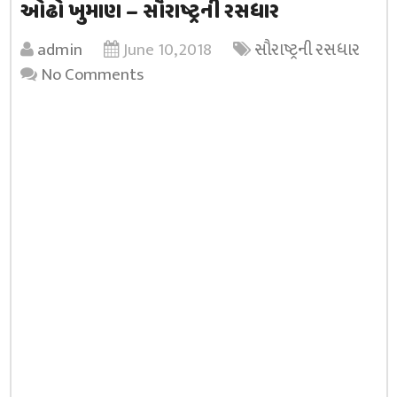
ઓઢો ખુમાણ – સૌરાષ્ટ્રની રસધાર
admin
June 10, 2018
સૌરાષ્ટ્રની રસધાર
No Comments