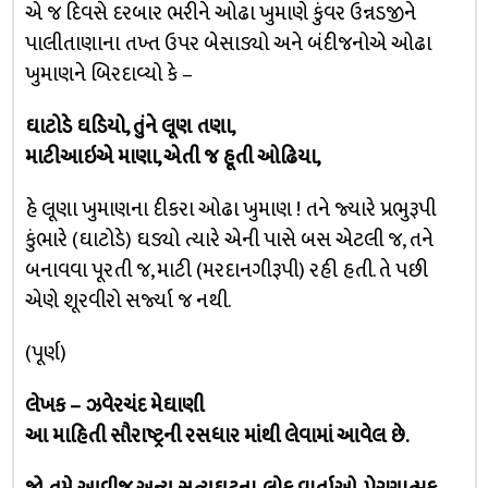
એ જ દિવસે દરબાર ભરીને ઓઢા ખુમાણે કુંવર ઉન્નડજીને
પાલીતાણાના તખ્ત ઉપર બેસાડ્યો અને બંદીજનોએ ઓઢા
ખુમાણને બિરદાવ્યો કે –
ઘાટોડે ઘડિયો, તુંને લૂણ તણા,
માટીઆઇએ માણા, એતી જ હૂતી ઓઢિયા,
હે લૂણા ખુમાણના દીકરા ઓઢા ખુમાણ ! તને જ્યારે પ્રભુરૂપી
કુંભારે (ઘાટોડે) ઘડ્યો ત્યારે એની પાસે બસ એટલી જ, તને
બનાવવા પૂરતી જ, માટી (મરદાનગીરૂપી) રહી હતી. તે પછી
એણે શૂરવીરો સર્જ્યા જ નથી.
(પૂર્ણ)
લેખક – ઝવેરચંદ મેઘાણી
આ માહિતી સૌરાષ્ટ્રની રસધાર માંથી લેવામાં આવેલ છે.