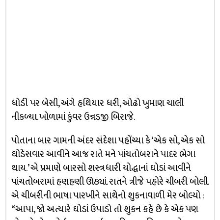
ધોડી પર બેસી, અંગે હથિયાર ધરી, ઓઢો ખુમાણ ચાલી
નીકળ્યા. ખોળામાં કુંવર ઉન્નડજી બિરાજે.
પોતાના બાર ગામની અંદર સંદેશા પહોંચ્યા કે ‘એક સો, એક સો
ઘોડેસવાર આવીને આજ રાતે મને પાંચતોબરાને પાદર ભેગા
થાય.’ એ પ્રમાણે બારસો શસ્ત્રધારી યોદ્ધાનાં ઘોડાં આવીને
પાંચતોબરામાં હણહણી ઊઠ્યાં. રાતને ત્રીજે પહોરે ચીબરી બોલી.
એ ચીબરીની ભાષા પારખીને સાથેનો શુકનાવાળી મેર બોલ્યો :
“આપા, જો અત્યારે ઘોડાં ઉપાડો તો શુકન કહે છે કે એક પણ