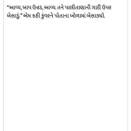
“આવ્ય, બાપ ઉન્નડ, આવ્ય. તને પાલીતાણાની ગાદી ઉપર
બેસાડું.” એમ કહી કુંવરને પોતાના ખોળામાં બેસાડ્યો.