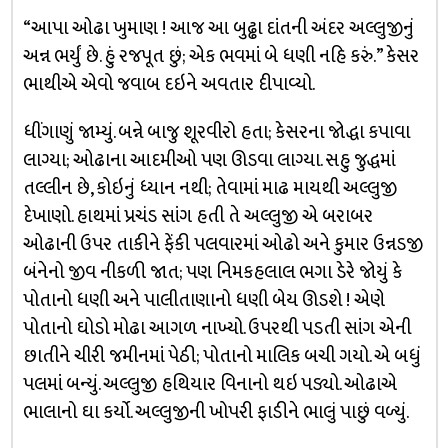
“આપા ઓઢા ખુમાણ ! આજ આ બુઢ્ઢા દાંતની અંદર અલ્લુજીનું
અન્ન ભર્યું છે. હું રજપૂત છું; એક ભવમાં બે ધણી નહિ કરું.” કેસર
ભાથીએ એવો જવાબ દઇને અવતાર દીપાવ્યો.
ધીંગાણું જામ્યું. બન્ને બાજુ શૂરવીરો હતા; કેસરના જોદ્ધા કપાવા
લાગ્યા; ઓઢાના આદમીઓ પણ ઊડવા લાગ્યા. સહુ જુદ્ધમાં
તલ્લીન છે, કોઇનું ધ્યાન નથી; તેવામાં માઢ માયથી અલ્લુજી
દેખાણો. હાથમાં પ્રચંડ સાંગ હતી તે અલ્લુજી એ બરાબર
ઓઢાની ઉપર તાકીને ફેંકી પલવારમાં ઓઢો અને કુમાર ઉન્નડજી
બંનેનો જીવ નીકળી જાત; પણ નિમકહલાલ ભગા ડેરે જોયું કે
પોતાનો ધણી અને પાલીતાણાનો ધણી બેય ઊડશે ! એણે
પોતાનો ઘોડો મોઢા આગળ નાખ્યો. ઉપરથી પડતી સાંગ એની
છાતીને ચીરી જમીનમાં પેઠી; પોતાનો માલિક બચી ગયો. એ બધું
પલમાં બન્યું. અલ્લુજી હથિયાર વિનાનો થઇ પડ્યો. ઓઢાએ
ભાલાનો ઘા કર્યો. અલ્લુજીની ખોપરી ફાડીને ભાલું પાછું વળ્યું.