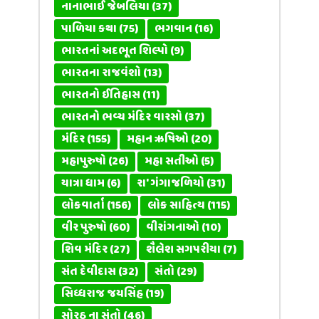
નાનાભાઈ જેબલિયા
(37)
પાળિયા કથા
(75)
ભગવાન
(16)
ભારતનાં અદભૂત શિલ્પો
(9)
ભારતના રાજવંશો
(13)
ભારતનો ઈતિહાસ
(11)
ભારતનો ભવ્ય મંદિર વારસો
(37)
મંદિર
(155)
મહાન ઋષિઓ
(20)
મહાપુરુષો
(26)
મહા સતીઓ
(5)
યાત્રા ધામ
(6)
રા' ગંગાજળિયો
(31)
લોકવાર્તા
(156)
લોક સાહિત્ય
(115)
વીર પુરુષો
(60)
વીરાંગનાઓ
(10)
શિવ મંદિર
(27)
શૈલેશ સગપરીયા
(7)
સંત દેવીદાસ
(32)
સંતો
(29)
સિધ્ધરાજ જયસિંહ
(19)
સોરઠ ના સંતો
(46)