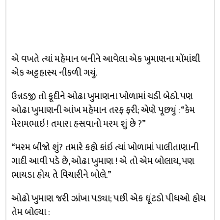
એ વખતે ત્યાં મહેમાન બનીને આવેલા એક ખુમાણના મોંમાંથી
એક અટ્ટહાસ્ય નીકળી ગયું.
ઉન્નડજી તો કૂદીને ઓઢા ખુમાણના ખોળામાં ચડી બેઠો. પણ
ઓઢા ખુમાણની આંખ મહેમાન તરફ ફરી; એણે પૂછ્યું : “કેમ
મેરામભાઇ ! તમારા હસવાનો મરમ શું છે ?”
“મરમ બીજો શું? તમારે કહ્યે કાંઇ ત્યાં ખોળામાં પાલીતાણાની
ગાદી આવી પડે છે, ઓઢા ખુમાણ ! એ તો એમ બોલાય, પણ
ભાયડા હોય તે વિચારીને બોલે.”
ઓઢો ખુમાણ જરી ઝાંખા પડ્યા; પછી એક ઘૂંટડો પીધઓ હોય
તેમ બોલ્યા :