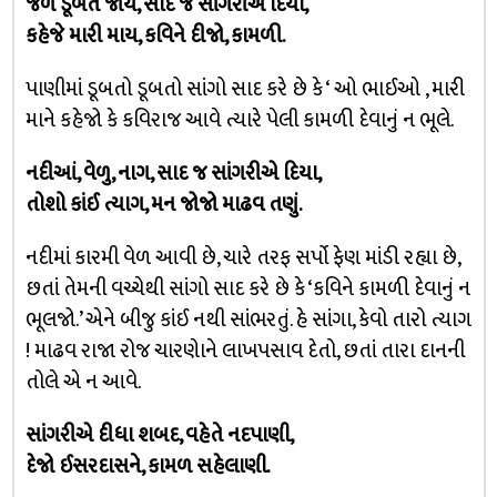
જળ ડૂબંતે જાય, સાદ જ સાંગરીએ દિયા,
કહેજે મારી માય, કવિને દીજો, કામળી.
પાણીમાં ડૂબતો ડૂબતો સાંગો સાદ કરે છે કે ‘ ઓ ભાઈઓ , મારી
માને કહેજો કે કવિરાજ આવે ત્યારે પેલી કામળી દેવાનું ન ભૂલે.
નદીઆં, વેળુ, નાગ, સાદ જ સાંગરીએ દિયા,
તોશો કાંઈ ત્યાગ, મન જોજો માઢવ તણું.
નદીમાં કારમી વેળ આવી છે, ચારે તરફ સર્પો ફેણ માંડી રહ્યા છે,
છતાં તેમની વચ્ચેથી સાંગો સાદ કરે છે કે ‘કવિને કામળી દેવાનું ન
ભૂલજો.’ એને બીજુ કાંઈ નથી સાંભરતું. હે સાંગા, કેવો તારો ત્યાગ
! માઢવ રાજા રોજ ચારણેાને લાખપસાવ દેતો, છતાં તારા દાનની
તોલે એ ન આવે.
સાંગરીએ દીધા શબદ, વહેતે નદપાણી,
દેજો ઈસરદાસને, કામળ સહેલાણી.