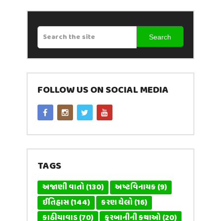
Search
FOLLOW US ON SOCIAL MEDIA
TAGS
અજાણી વાતો
(130)
અષ્ટવિનાયક
(9)
ઈતિહાસ
(144)
કરણ ઘેલો
(16)
કાઠીયાવાડ
(70)
કુરબાનીની કથાઓ
(20)