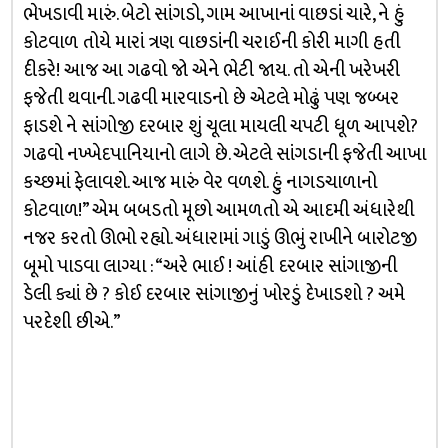
ભેખડાવી મારું. બેટો સાંગડો, ગામ આખાનાં વાછડાં ચારે, ને હું
કોટવાળ તોયે મારાં ત્રણ વાછડાંની ચરાઈની કોરી માગી હતી
દીકરે! આજ આ ગઢવો જો એને ભેટી જાય. તો એની ખરેખરી
ફજેતી થવાની. ગઢવી મારવાડનો છે એટલે મોઢું પણ જબ્બર
ફાડશે ને સાંગોજી દરબાર શું ચૂલા માયલી ચપટી ધૂળ આપશે?
ગઢવો નખ્ખેદપાનિયાનો લાગે છે. એટલે સાંગડાની ફજેતી આખા
કચ્છમાં ફેલાવશે. આજ મારું વેર વળશે. હું નાગડચાળાનો
કોટવાળ!” એમ બબડતો મૂછો આમળતો એ આદમી અંધારેથી
નજર કરતો ઊભો રહ્યો. અંધારામાં ગાડું ઊભું રાખીને બારોટજી
બૂમો પાડવા લાગ્યા : “અરે ભાઈ ! આંહી દરબાર સાંગાજીની
ડેલી ક્યાં છે ? કોઈ દરબાર સાંગાજીનું ખોરડું દેખાડશો ? અમે
પરદેશી છીએ.”