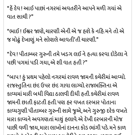
“હેં દેવ ! આઈ પાછાં નગરમાં અવતરીને આપને મળી ગયાં એ
વાત સાચી ?”
“ભાઈ ! ઈશ્વર જાણે, ચારણી એની એ જ હશે કે નહિ. મને તો એ
જ મોઢું દેખાણું. મને સોણલે આવતી’તી ચારણી.”
“દેવ ! પીતામ્બર ગુરુની તમે ખડગ લઈ ને હત્યા કરવા દોડેલા ને
પછી પગમાં પડી ગયા, એ શી વાત હતી ?”
“બાપ ! હું પ્રથમ પહેલો નગરમાં રાવળ જામની કચેરીમાં આવ્યો.
રાજસ્તુતિના છંદ ઉપર છંદ ગાવા લાગ્યો. રાજભક્તિના એ
કાવ્યમાં મારી બધી વિદ્યા ઠાલવી દીધી હતી. કચેરીમાં રાવળ
જામની છાતી ફાટતી હતી. પણ હર વખત દરબાર પોતાના
કાવ્યગુણી પીતામ્બર ગુરુની સામે જુએ, અને ગુરુજી દરેક વખતે
મારા કાવ્યને અવગણતાં માથું હલાવે. એ દેખી દરબારની મોજ
પાછી વળી જાય, મારા લાખોનાં દાનના કોડ ભાંગી પડે. મને કાળ