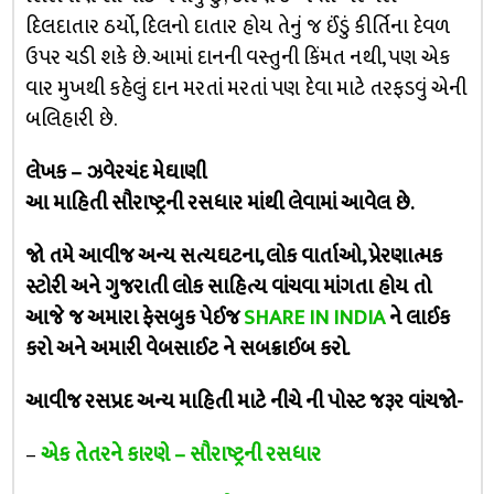
દિલદાતાર ઠર્યો, દિલનો દાતાર હોય તેનું જ ઈંડું કીર્તિના દેવળ
ઉપર ચડી શકે છે. આમાં દાનની વસ્તુની કિંમત નથી, પણ એક
વાર મુખથી કહેલું દાન મરતાં મરતાં પણ દેવા માટે તરફડવું એની
બલિહારી છે.
લેખક – ઝવેરચંદ મેઘાણી
આ માહિતી સૌરાષ્ટ્રની રસધાર માંથી લેવામાં આવેલ છે.
જો તમે આવીજ અન્ય સત્યઘટના, લોક વાર્તાઓ, પ્રેરણાત્મક
સ્ટોરી અને ગુજરાતી લોક સાહિત્ય વાંચવા માંગતા હોય તો
આજે જ અમારા ફેસબુક પેઈજ
SHARE IN INDIA
ને લાઈક
કરો અને અમારી વેબસાઈટ ને સબક્રાઈબ કરો.
આવીજ રસપ્રદ અન્ય માહિતી માટે નીચે ની પોસ્ટ જરૂર વાંચજો-
–
એક તેતરને કારણે – સૌરાષ્ટ્રની રસધાર