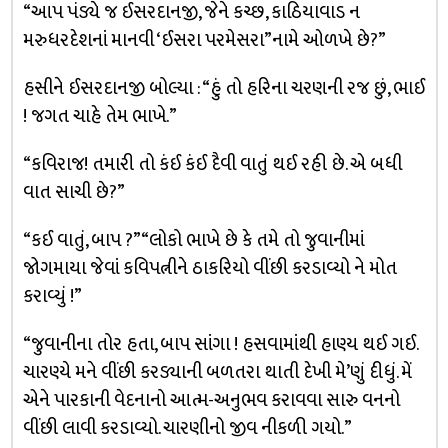
“આપ પંડ્યે જ ઈસરદાનજી, જેને કચ્છ, કાઠિયાવાડ ન
મરુધરદેશનાં માનવી ‘ઈસરા પરમેસરા”નામે ઓળખે છે?”
હસીને ઈસરદાનજી બોલ્યા : “હું તો હરિના ચરણની રજ છું, ભાઈ
! જગત ચાહે તેમ ભાખે.”
“કવિરાજ! તમારી તો કંઈ કંઈ દૈવી વાતું થઈ રહી છે. એ બધી
વાત સાચી છે?”
“કઈ વાતું, બાપ ?” “લોકો ભાખે છે કે તમે તો જુવાનીમાં
જોગમાયા જેવાં કવિપત્નીને ઠાકરિયો વીંછી કરડાવ્યો ને મોત
કરાવ્યું !”
“જુવાનીના તોર હતા, બાપ સાંગા ! હસવામાંથી હાણ્ય થઈ ગઈ.
ચારણ્યે મને વીંછી કરડ્યાની બળતરા થાતી દેખી મે’ણું દીધું. મેં
એને પારકાની વેદનાનો આત્મ-અનુભવ કરાવવા સારુ વનનો
વીંછી લાવી કરડાવ્યો. ચારણીનો જીવ નીકળી ગયો.”