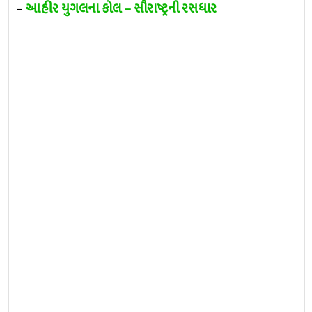
–
આહીર યુગલના કોલ – સૌરાષ્ટ્રની રસધાર