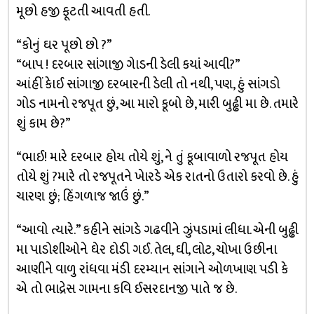
મૂછો હજી ફૂટતી આવતી હતી.
“કોનું ઘર પૂછો છો ?”
“બાપ ! દરબાર સાંગાજી ગેાડની ડેલી કયાં આવી?”
આંહીં કેાઈ સાંગાજી દરબારની ડેલી તો નથી, પણ, હું સાંગડો
ગોડ નામનો રજપૂત છું, આ મારો કૂબો છે, મારી બુઢ્ઢી મા છે. તમારે
શું કામ છે?”
“ભાઈ! મારે દરબાર હોય તોયે શું, ને તું કૂબાવાળો રજપૂત હોય
તોયે શું ?મારે તો રજપૂતને ખેારડે એક રાતનો ઉતારો કરવો છે. હું
ચારણ છું; હિંગળાજ જાઉં છું.”
“આવો ત્યારે.” કહીને સાંગડે ગઢવીને ઝુંપડામાં લીધા. એની બુઢ્ઢી
મા પાડોશીઓને ઘેર દોડી ગઈ. તેલ, ઘી, લોટ, ચોખા ઉછીના
આણીને વાળુ રાંધવા મંડી દરમ્યાન સાંગાને ઓળખાણ પડી કે
એ તો ભાદ્રેસ ગામના કવિ ઈસરદાનજી પાતે જ છે.