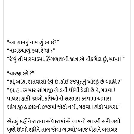
“આ ગામનું નામ શું ભાઈ?”
“નાગડચાળું. કયાં રે’વાં ?”
“રે’વું તો મારવાડમાં. હિંગળાજની જાત્રાએ નીકળેલ છું, બાપા ! ”
“ચારણ છો ?”
“હાં, આંહીં રાતવાસો રેવું છે. કોઈ રજપૂતનું ખોરડું છે આંહી ?”
“હા, હા. દરબાર સાંગાજી ગેાડની ધીંગી ડેલી છે ને, ગઢવા !
પાધરા હાંકી જાઓ. કવિઓની સરભરા કરવામાં અમારા
સાંગાજી ઠાકોરનો કચ્છમાં જોટો નથી, ગઢવા ! હાંકો પાધરા. ”
એટલું કહીને રાતના અંધારામાં એ ગામનો આદમી સરી ગયો.
ખૂણે ઊભો રહીને તાલ જોવા લાગ્યો. ‘આજ બેટાને બરાબર