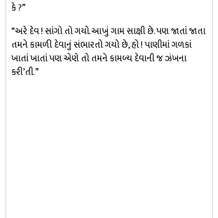
કે ?”
“અરે દેવ ! સાંગો તો ગયો. આખું ગામ સાક્ષી છે. પણ જાતાં જાતા
તમને કામળી દેવાનું સંભારતો ગયો છે, હો ! પાણીમાં ગળકાં
ખાતાં ખાતાં પણ એણે તો તમને કામળ્ય દેવાની જ ઝંખના
કરી’તી. ”