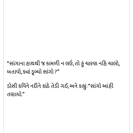
“સાંગાના હાથથી જ કામળી ન લઉં, તો હું ચારણ નહિ. ચાલો,
બતાવો, ક્યાં ડૂબ્યો સાંગો ?”
ડોસી કવિને નદીને કાંઠે તેડી ગઈ, અને કહ્યું: “સાંગો આંહી
તણાયો.”