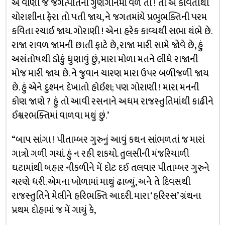
એ વાણી જે જગત્પતિનાં ગુણગાનમાં વળે તો ! તો એ કવિતાથી
ચોરાશીના ફેરા તો પતી જાય, ને જગતમાંયે પ્રભુભક્તિની પરમ
કવિતા રચાઈ જાય. ગોરાણી ! એના હરેક કાવ્યથી સભા થંભે છે.
રાજા રાવળ જામની છાતી ફાટે છે, રાજા મારી સામે જોવે છે, હું
અસંતોષથી ડોકું ધુણાવું છું, મારા મોળા મતને લીધે રાજાની
મોજ મારી જાય છે. ને જુવાન ચારણ મારા ઉપર બળીજળી જાય
છે. હું એને દુશ્મન દેખાતો હોઈશ; પણ ગોરાણી ! મારા મનની
કોણ જાણે ? હું તો આવી રસનાને અધમ રાજસ્તુતિમાંથી કાઢીને
ઈશ્વરભક્તિમાં વાળવા મથું છું.’
“બાપ સાંગા ! પીતામ્બર ગુરુનું આવું કથન સાંભળતાં જ મારાં
ગાત્રો ગળી ગયાં. હું ન રહી શકયો. તુલસીની મંજરિયાળી
ઘટામાંથી બહાર નીકળીને મેં દોટ દઈ તલવાર પીતામ્બર ગુરુને
ચરણે ધરી. એમના ખોળામાં માથું ઢાળ્યું, અને તે દિવસથી
રાજસ્તુતિને મેલીને હરિભક્તિ આદરી. મારા ‘હરિરસ’ ગ્રંથના
પ્રથમ દોહામાં જ મેં ગાયું કે,