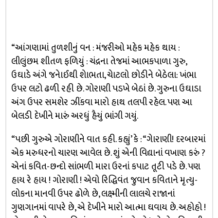
“આંગણામાં તુળશીનું વન : મંજરીઓ મહેક મહેક થાય :
લીલુંછમ શીતળ ફળિયું : ચંદ્રના તેજમાં આભકપાળા ગુરુ,
ઉઘાડે અંગે જનેાઈથી શેાભતા, ચેાટલો છોડીને બેઠેલા: ખંભા
ઉપર લટો ઢળી રહી છે. ગોરાણી પડખે બેઠાં છે. ગુરુના ઉઘાડા
અંગ ઉપર સમશેર ઝીંકવા મારો હાથ તલપી રહેલ. પણ આ
બેલડી દેખીને મારું અરધું હૈયું ભાંગી ગયું.
“પછી ગુરુએ ગોરાણીને વાત કહી. કહ્યું’ કે : “ગેારાણી! દરબારમાં
એક મરુધરનો ચારણ આવેલ છે. શું એની વિદ્યાનાં વખાણ કરું ?
એનાં કવિત-છન્દો સાંભળી મારા ઉરનાં કપાટ તૂટી પડે છે. પણ
હાય રે હાય ! ગોરાણી ! એવો રિદ્ધિવંત જુવાન કવિતાને મૃત્યુ-
લોકના માનવી ઉપર ઢોળે છે, લક્ષ્મીની લાલચે રાજાનાં
ગુણગાનમાં વાપરે છે, એ દેખીને મારો આત્મા ઘવાય છે. અહોહો !