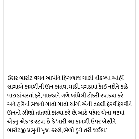
ઈસર બારોટ વચન આપીને હિંગળાજ ચાલી નીકળ્યા. આંહીં
સાંગાએ કામળીની ઊન કાંતવા માડી. વગડામાં કેાઈ નદીને કાંઠે
વાછડાં ચરતાં ફરે, વાછડાને ગળે બાંધેલી ટોકરી રણક્યા કરે
અને હરિનાં ભજનો ગાતો ગાતો સાંગો એની તકલી ફેરવીફેરવીને
ઊનનો ઝીણો તાંતણો કાંત્યા કરે છે. આઠે પહેાર એના ઘટમાં
એકનું એક જ રટણ છે કે ‘મારી આ કામળી ઉપર બેસીને
બારોટજી પ્રભુની પૂજા કરશે, ભેળો હુંયે તરી જઈશ.’