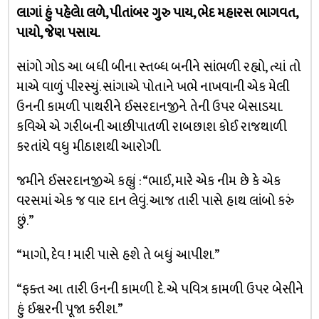
લાગાં હું પહેલેા લળે, પીતાંબર ગુરુ પાય, ભેદ મહારસ ભાગવત,
પાયો, જેણ પસાય.
સાંગો ગોડ આ બધી બીના સ્તબ્ધ બનીને સાંભળી રહ્યો, ત્યાં તો
માએ વાળું પીરસ્યું. સાંગાએ પોતાને ખભે નાખવાની એક મેલી
ઉનની કામળી પાથરીને ઈસરદાનજીને તેની ઉપર બેસાડયા.
કવિએ એ ગરીબની આછીપાતળી રાબછાશ કોઈ રાજથાળી
કરતાંયે વધુ મીઠાશથી આરોગી.
જમીને ઈસરદાનજીએ કહ્યું : “ભાઈ, મારે એક નીમ છે કે એક
વરસમાં એક જ વાર દાન લેવું. આજ તારી પાસે હાથ લાંબો કરું
છું.”
“માગો, દેવ ! મારી પાસે હશે તે બધું આપીશ.”
“ફક્ત આ તારી ઉનની કામળી દે. એ પવિત્ર કામળી ઉપર બેસીને
હું ઈશ્વરની પૂજા કરીશ.”