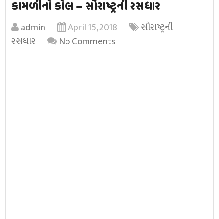
કામળીનો કોલ – સૌરાષ્ટ્રની રસધાર
admin
April 15, 2018
સૌરાષ્ટ્રની
રસધાર
No Comments