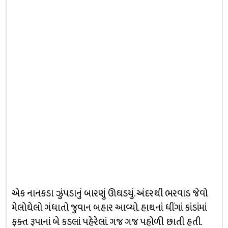
એક નાનકડા ઝુંપડાનું બારણું ઊઘડયું. અંદરથી ભરવાડ જેવો
મેલોઘેલો ગંધાતો જુવાન બહાર આવ્યો. હાથનાં ધીંગાં કાંડાંમાં
ફક્ત રૂપાનાં બે કડલાં પહેરેલાં. ગજ ગજ પહોળી છાતી હતી.