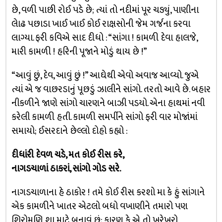
છે, વળી પાછી રોઈ પડે છે; ત્યાં તો નદીમાં પૂર ચડ્યું, પાણીના
લેાઢ પછાડા ખાઈ ખાઈ કોઈ રાક્ષસોની જેમ ગર્જના કરવા
લાગ્યા. ફરી કવિએ સાદ દીધો : “સાંગા ! કામળી દેવા હાલજે,
મારી કામળી ! હરિની પૂજાને મોડું થાય છે !”
“આવું છું, દેવ, આવું છું !” આઘેથી એવો અવાજ આવ્યો. જુએ
ત્યાં એ જ વાછરડાનું પૂછડું ઝાલીને સાંગો. તરતો આવે છે. બહાર
નીકળીને જાણે સાંગો ચારણને બાઝી પડયો. એના હાથમાં નવી
કરેલી કામળી હતી. કામળી સમર્પીને સાંગો ફરી વાર મોજાંમાં
સમાયો; ઈસરદાને છેલ્લો દોહો કહ્યો :
દીધાંરી દેવળ ચડે, મત કોઈ રીસ કરે,
નાગડચાળાં ઠાકરાં, સાંગો ગોડ સરે.
નાગડચાળાના હે ઠાકોર ! તમે કોઈ રીસ કરશો મા કે હું સાંગાને
એક કામળીને ખાતર એટલો બધો વખાણીને તમારો પણ
શિરોમણિ શા માટે બનાવું છું; કારણ કે એ તો ખરેખરો