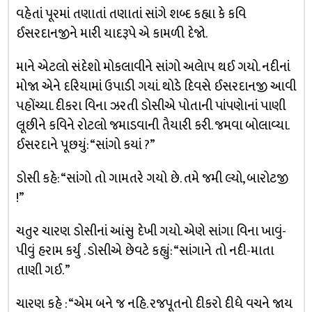
વહેતાં પૂરમાં તણાતાં તણાતાં સાંગે શબ્દ કહ્યા કે કવિ
ઈસરદાનજીને મારી યાદરૂપે એ કામળી દેજો.
માને એટલો સંદેશો મોકલાવીને સાંગો અલેાપ થઈ ગયો. નદીનાં
મોજા એને દરિયામાં ઉપાડી ગયાં. થોડે દિવસે ઈસરદાનજી આવી
પહોંચ્યા. દીકરા વિના ઝરતી ડોસીએ પોતાની પાંપણેાનાં પાણી
લૂછીને કવિને રોટલો જમાડવાની તૈયારી કરી. જમવા બોલાવ્યા.
ઈસરદાને પૂછયું: “સાંગો કયાં ?”
ડોસી કહે: “સાંગો તો ગામતરે ગયો છે. તમે જમી લ્યો, બારોટજી
!”
ચતુર ચારણ ડોસીનાં આંસુ દેખી ગયો. એણે સાંગા વિના ખાવું-
પીવું હરામ કર્યું . ડોસીએ છેવટે કહ્યું: “સાંગાને તો નદી-માતા
તાણી ગઈ. ”
ચારણ કહે : “એમ બને જ નહિ. રજપૂતનો દીકરો દીધે વચને જાય