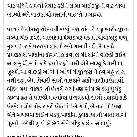
ચાર મહિને કામળી તૈયાર કરીને સાંગો બારોટજીની વાટ જોવા
લાગ્યો. અને વાછડાં ચોમાસાની વાટ જોવા લાગ્યાં.
વાછડાંને ચોમાસું તો આવી મળ્યું, પણ સાંગાને હજુ બારોટજી ન
મળ્યા. એક દિવસ આકાશમાં મેઘાડંબર મંડાયેા. વાવાઝોડું મચ્યું.
મુશળધાર મે વરસવા લાગ્યો અને ગામની નદી બેય કાંઠે
પ્રયલકારી પાણીના કોગળા કાઢવા લાગી. સાંગો વાછડાં લઈને
સાંજ સુધી સામે કાંઠે થંભી રહ્યો. પછી એને લાગ્યું કે મારી મા
ઝૂરશે. આ વાછડાં આંહીં ને આંહીં થીજી જશે. ને હવે બહુ તાણ
નથી રહ્યું, એમ વિચારી સાંગો વાંછડાંને હાંકી પાણીમાં ઊતર્યો.
બીજા બધાં વાછડાં તો ઊતરી ગયાં. પણ સાંગાએ જેનું પૂછડું
ઝાલ્યું હતું તે વાછડો મધવહેણમાં લથડયો. સાંગો તણાયો કાંઠે
ઊભેલા લોક પોકાર કરી ઊઠયાં : ‘એ ગયો, એ તણાયો.’ પણ
એને બચાવવા કોઈ ન પડયું. પાણીમાં ડુબકાં ખાતો ખાતો સાંગો
પૂરની વચ્ચેથી શું બેાલે છે ? એને બીજુ કાંઈ ન સાંભર્યું :