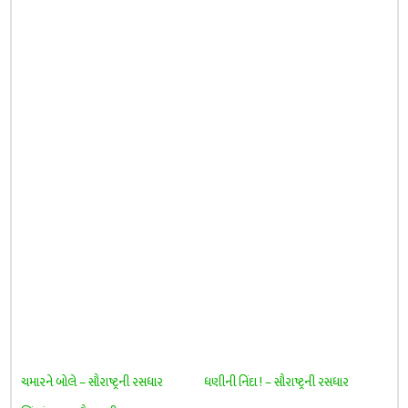
ચમારને બોલે – સૌરાષ્ટ્રની રસધાર
ધણીની નિંદા ! – સૌરાષ્ટ્રની રસધાર