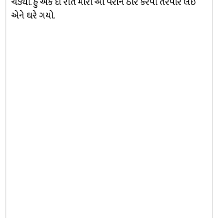
ચડ્યો. હું એક દી રાતે મારા આ વેરીને ઠાર કરવા તરવાર લઈ
એને ઘરે ગયો.