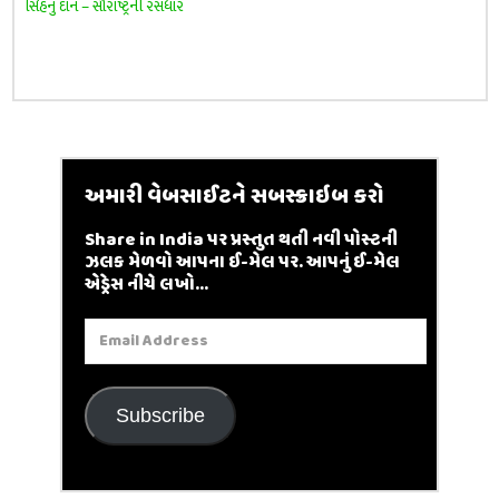
સિંહનું દાન – સૌરાષ્ટ્રની રસધાર
અમારી વેબસાઈટને સબસ્ક્રાઇબ કરો
Share in India પર પ્રસ્તુત થતી નવી પોસ્ટની
ઝલક મેળવો આપના ઈ-મેલ પર. આપનું ઈ-મેલ
એડ્રેસ નીચે લખો...
Email
Address
Subscribe