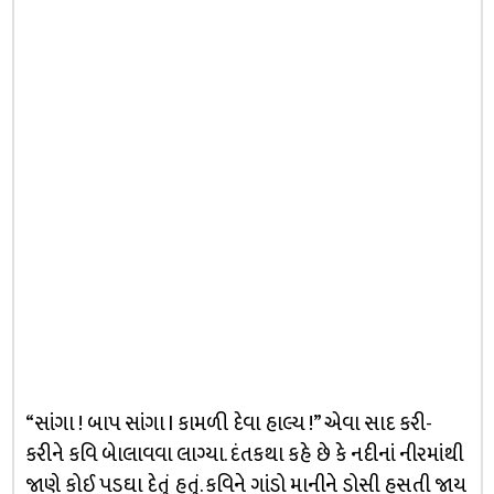
“સાંગા ! બાપ સાંગા l કામળી દેવા હાલ્ય !” એવા સાદ કરી-
કરીને કવિ બેાલાવવા લાગ્યા. દંતકથા કહે છે કે નદીનાં નીરમાંથી
જાણે કોઈ પડઘા દેતું હતું. કવિને ગાંડો માનીને ડોસી હસતી જાય