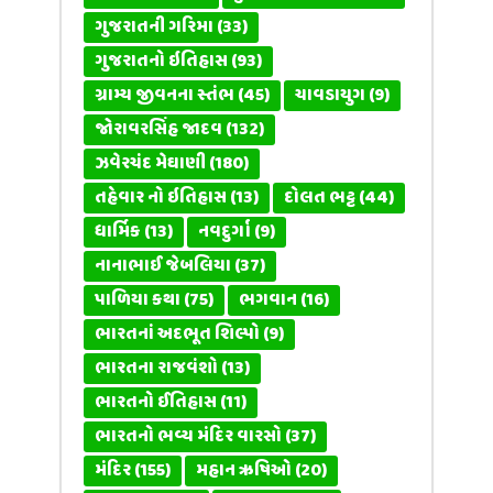
ગુજરાતની ગરિમા
(33)
ગુજરાતનો ઇતિહાસ
(93)
ગ્રામ્ય જીવનના સ્તંભ
(45)
ચાવડાયુગ
(9)
જોરાવરસિંહ જાદવ
(132)
ઝવેરચંદ મેઘાણી
(180)
તહેવાર નો ઇતિહાસ
(13)
દોલત ભટ્ટ
(44)
ધાર્મિક
(13)
નવદુર્ગા
(9)
નાનાભાઈ જેબલિયા
(37)
પાળિયા કથા
(75)
ભગવાન
(16)
ભારતનાં અદભૂત શિલ્પો
(9)
ભારતના રાજવંશો
(13)
ભારતનો ઈતિહાસ
(11)
ભારતનો ભવ્ય મંદિર વારસો
(37)
મંદિર
(155)
મહાન ઋષિઓ
(20)