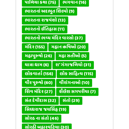
પાળિયા કથા
(75)
ભગવાન
(16)
ભારતનાં અદભૂત શિલ્પો
(9)
ભારતના રાજવંશો
(13)
ભારતનો ઈતિહાસ
(11)
ભારતનો ભવ્ય મંદિર વારસો
(37)
મંદિર
(155)
મહાન ઋષિઓ
(20)
મહાપુરુષો
(26)
મહા સતીઓ
(5)
યાત્રા ધામ
(6)
રા' ગંગાજળિયો
(31)
લોકવાર્તા
(156)
લોક સાહિત્ય
(115)
વીર પુરુષો
(60)
વીરાંગનાઓ
(10)
શિવ મંદિર
(27)
શૈલેશ સગપરીયા
(7)
સંત દેવીદાસ
(32)
સંતો
(29)
સિધ્ધરાજ જયસિંહ
(19)
સોરઠ ના સંતો
(46)
સોરઠી બહારવટિયા
(30)