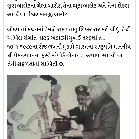
સૂરા બારોટના ગેલા બારોટ, તેના ભૂટા બારોટ અને તેના દીકરા
સમર્થ વાર્તાકાર કાનજી બારોટ.
લોકવાર્તા કથનમાં તેમણે સફળતાનું શિખર સર કરી લીધું. તેથી
અખિલ સંગીત નાટક અકાદમી મુંબઈ તરફથી તા.
૧૦-૧-૧૯૮૯ના રોજ લખનૌ મુકામે ભારતના રાષ્ટ્રપતિ માનનીય
શ્રી વેંકટરામનના હસ્તે એવોર્ડ એનાયત કરવામાં આવ્યો. આ
તેની સફળતાની સાબિતી છે.