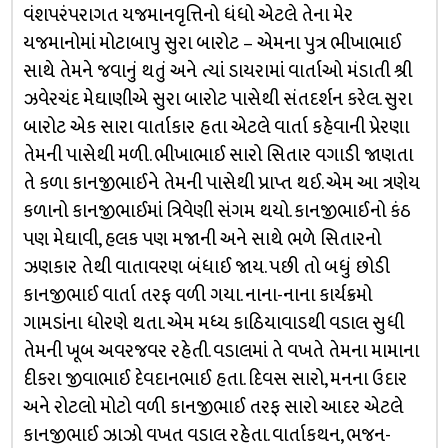
વંશપરંપરાગત યજમાનવૃત્તિનો ધંધો એટલે તેના મેર
યજમાનોમાં મોટાબાપુ સુરા બારોટ – એમના પુત્ર ભીખાભાઈ
સાથે તેમને જવાનું થતું અને ત્યાં ડાયરામાં વાર્તાઓ મંડાતી શ્રી
ઝવેરચંદ મેઘાણીએ સુરા બારોટ પાસેથી સંતદર્શન કરેલ. સુરા
બારોટ એક સારા વાર્તાકાર હતા એટલે વાર્તા કહેવાની પ્રેરણા
તેમની પાસેથી મળી. ભીખાભાઈ સારો સિતાર વગાડી જાણતા
તે કળા કાનજીભાઈને તેમની પાસેથી પ્રાપ્ત થઈ. એમ આ ત્રણેય
કળાનો કાનજીભાઈમાં ત્રિવેણી સંગમ થયો. કાનજીભાઈનો કંઠ
પણ મેઘાવી, હલક પણ મજાની અને સાથે ભળે સિતારનો
ઝણકાર તેથી વાતાવરણ બંધાઈ જાય. પછી તો બધું છોડી
કાનજીભાઈ વાર્તા તરફ વળી ગયા. નાના-નાના કાર્યક્રમો
ગામડાંના ધોરણે થતા. એમ મધ્ય કાઠિયાવાડથી વડાલ સુધી
તેમની ખૂબ અવરજવર રહેતી. વડાલમાં તે વખતે તેમના મામાના
દીકરા જીવાભાઈ દેવદાનભાઈ હતા. દિવસ સારો, મનના ઉદાર
અને રોટલો મોટો વળી કાનજીભાઈ તરફ સારો આદર એટલે
કાનજીભાઈ ઝાઝો વખત વડાલ રહેતા. વાર્તાકથન, ભજન-