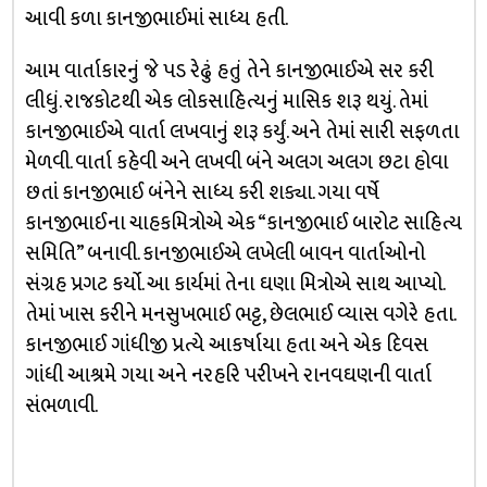
આવી કળા કાનજીભાઈમાં સાધ્ય હતી.
આમ વાર્તાકારનું જે પડ રેઢું હતું તેને કાનજીભાઈએ સર કરી
લીધું. રાજકોટથી એક લોકસાહિત્યનું માસિક શરૂ થયું. તેમાં
કાનજીભાઈએ વાર્તા લખવાનું શરૂ કર્યું. અને તેમાં સારી સફળતા
મેળવી. વાર્તા કહેવી અને લખવી બંને અલગ અલગ છટા હોવા
છતાં કાનજીભાઈ બંનેને સાધ્ય કરી શક્યા. ગયા વર્ષે
કાનજીભાઈના ચાહકમિત્રોએ એક “કાનજીભાઈ બારોટ સાહિત્ય
સમિતિ” બનાવી. કાનજીભાઈએ લખેલી બાવન વાર્તાઓનો
સંગ્રહ પ્રગટ કર્યો. આ કાર્યમાં તેના ઘણા મિત્રોએ સાથ આપ્યો.
તેમાં ખાસ કરીને મનસુખભાઈ ભટ્ટ, છેલભાઈ વ્યાસ વગેરે હતા.
કાનજીભાઈ ગાંધીજી પ્રત્યે આકર્ષાયા હતા અને એક દિવસ
ગાંધી આશ્રમે ગયા અને નરહરિ પરીખને રાનવઘણની વાર્તા
સંભળાવી.