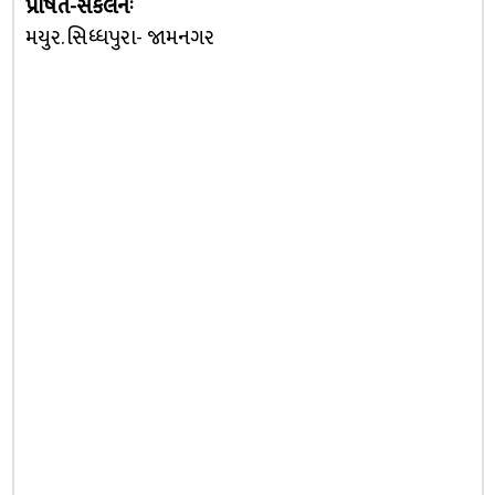
પ્રેષિત-સંકલનઃ
મયુર. સિધ્ધપુરા- જામનગર