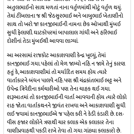
અતુલભાઈનો સાથ મળતાં નાના વર્તુળમાંથી મોટું વર્તુળ થયું.
તેમાં ટીંબલાના જ શ્રી જેઠસુરભાઈ અને બાબુભાઈ ખેતાણીનો
સાથ તો ખરો જ! કાનજીભાઈની નામના છેક ઓખાથી મુંબઈ
સુધી ફેલાણી. ઘાટકોપરમાં બાપાલાલ ગાંધી અને હરિભાઈ
દોશીનાં તેડા મુંબઈથી આવવા લાગ્યાં.
આ અરસામાં રાજકોટ આકાશવાણી કેન્દ્ર ખૂલ્યું, તેમાં
કાનજીભાઈ ગયા. પહેલાં તો મેળ જામ્યો નહિ. ન જામે તેનું કારણ
હતું કે, આકાશવાણીમાં તો મર્યાદિત સમય હોય ત્યારે
વાર્તાકારને બંધન પાલવે નહિ. પણ શ્રી ચંદ્રકાંતભાઈ ભટ્ટ અને
ઉપેન્દ્ર ત્રિવેદીના કર્મચારીઓ પણ તેના ચાહક થઈ ગયા.
શરૂઆતમાં તો કાનજીભાઈની વાર્તા આવવાની હોય ત્યારે લોકો
રાહ જોતા. વાર્તાકથનને જીવંત રાખવા અને આકાશવાણી સુધી
લઈ જવામાં કાનજીભાઈએ જ પહેલ કરી ને કેડી કંડારી છે. દસ-
વીસ હજાર લોકોને ત્રણથી ચાર કલાક એક કલાકાર તેના
વાણીપ્રવાહથી પકડી રાખે તેવા તો ગયા ગાંઠ્યા કલાકારો છે.