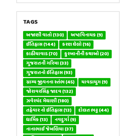
TAGS
અજાણી વાતો
(130)
અષ્ટવિનાયક
(9)
ઈતિહાસ
(144)
કરણ ઘેલો
(16)
કાઠીયાવાડ
(70)
કુરબાનીની કથાઓ
(20)
ગુજરાતની ગરિમા
(33)
ગુજરાતનો ઇતિહાસ
(93)
ગ્રામ્ય જીવનના સ્તંભ
(45)
ચાવડાયુગ
(9)
જોરાવરસિંહ જાદવ
(132)
ઝવેરચંદ મેઘાણી
(180)
તહેવાર નો ઇતિહાસ
(13)
દોલત ભટ્ટ
(44)
ધાર્મિક
(13)
નવદુર્ગા
(9)
નાનાભાઈ જેબલિયા
(37)