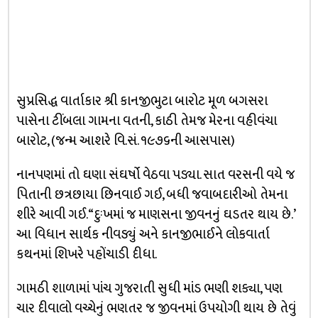
સુપ્રસિદ્ધ વાર્તાકાર શ્રી કાનજીભુટા બારોટ મૂળ બગસરા
પાસેના ટીંબલા ગામના વતની, કાઠી તેમજ મેરના વહીવંચા
બારોટ, (જન્મ આશરે વિ.સં. ૧૯૭૬ની આસપાસ)
નાનપણમાં તો ઘણા સંઘર્ષો વેઠવા પડ્યા. સાત વરસની વયે જ
પિતાની છત્રછાયા છિનવાઈ ગઈ, બધી જવાબદારીઓ તેમના
શીરે આવી ગઈ. “દુઃખમાં જ માણસના જીવનનું ઘડતર થાય છે.’
આ વિધાન સાર્થક નીવડ્યું અને કાનજીભાઈને લોકવાર્તા
કથનમાં શિખરે પહોંચાડી દીધા.
ગામઠી શાળામાં પાંચ ગુજરાતી સુધી માંડ ભણી શક્યા, પણ
ચાર દીવાલો વચ્ચેનું ભણતર જ જીવનમાં ઉપયોગી થાય છે તેવું