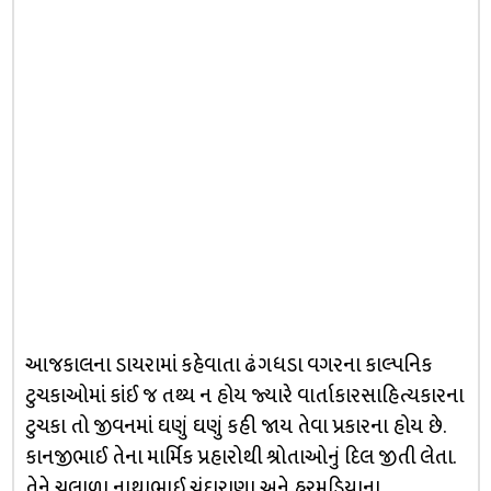
આજકાલના ડાયરામાં કહેવાતા ઢંગધડા વગરના કાલ્પનિક
ટુચકાઓમાં કાંઈ જ તથ્ય ન હોય જ્યારે વાર્તાકારસાહિત્યકારના
ટુચકા તો જીવનમાં ઘણું ઘણું કહી જાય તેવા પ્રકારના હોય છે.
કાનજીભાઈ તેના માર્મિક પ્રહારોથી શ્રોતાઓનું દિલ જીતી લેતા.
તેને ચલાળા નાથાભાઈ ચંદારાણા અને હરમડિયાના