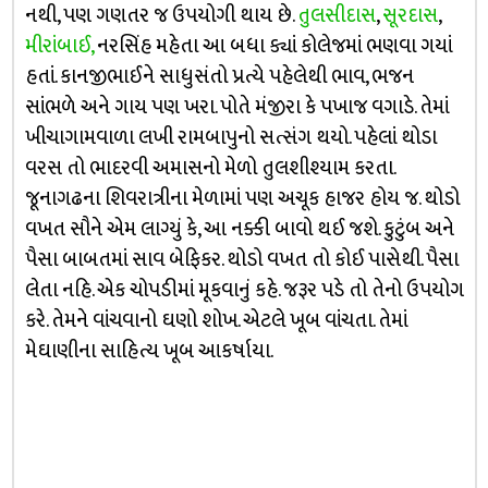
નથી, પણ ગણતર જ ઉપયોગી થાય છે.
તુલસીદાસ
,
સૂરદાસ
,
મીરાંબાઈ,
નરસિંહ મહેતા આ બધા ક્યાં કોલેજમાં ભણવા ગયાં
હતાં. કાનજીભાઈને સાધુસંતો પ્રત્યે પહેલેથી ભાવ, ભજન
સાંભળે અને ગાય પણ ખરા. પોતે મંજીરા કે પખાજ વગાડે. તેમાં
ખીચાગામવાળા લખી રામબાપુનો સત્સંગ થયો. પહેલાં થોડા
વરસ તો ભાદરવી અમાસનો મેળો તુલશીશ્યામ કરતા.
જૂનાગઢના શિવરાત્રીના મેળામાં પણ અચૂક હાજર હોય જ. થોડો
વખત સૌને એમ લાગ્યું કે, આ નક્કી બાવો થઈ જશે. કુટુંબ અને
પૈસા બાબતમાં સાવ બેફિકર. થોડો વખત તો કોઈ પાસેથી. પૈસા
લેતા નહિ. એક ચોપડીમાં મૂકવાનું કહે. જરૂર પડે તો તેનો ઉપયોગ
કરે. તેમને વાંચવાનો ઘણો શોખ. એટલે ખૂબ વાંચતા. તેમાં
મેઘાણીના સાહિત્ય ખૂબ આકર્ષાયા.