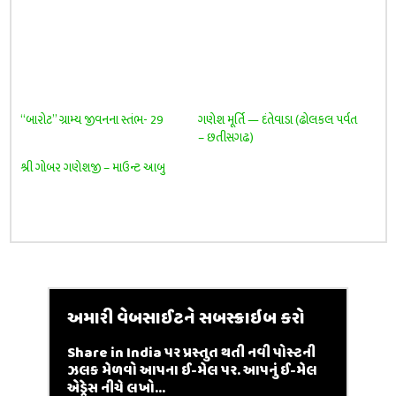
“બારોટ” ગ્રામ્ય જીવનના સ્તંભ- 29
ગણેશ મૂર્તિ — દંતેવાડા (ઢોલકલ પર્વત
– છતીસગઢ)
શ્રી ગોબર ગણેશજી – માઉન્ટ આબુ
અમારી વેબસાઈટને સબસ્ક્રાઇબ કરો
Share in India પર પ્રસ્તુત થતી નવી પોસ્ટની
ઝલક મેળવો આપના ઈ-મેલ પર. આપનું ઈ-મેલ
એડ્રેસ નીચે લખો...