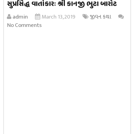
સુપ્રસિદ્ધ વાર્તાકારઃ શ્રી કાનજી ભુટા બારોટ
admin
March 13, 2019
જીવન કથા
No Comments