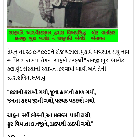
તેમનું તા. ૨૮-૯-૧૯૯૦ને રોજ ચલાલા મુકામે અવસાન થયું. નામ
અવિચળ રાખવા તેમના ચાહકો તરફથી “કાનજી ભુટા બારોટ
કલાવૃંદ સંસ્થાની સ્થાપના કરવામાં આવી અને તેની
શ્રદ્ધાંજલિમાં લખાયું.
“કલાનો કસબી ગયો, જૂના ઢાળનો ઢાળ ગયો,
જનતા હૃદય જીતી ગયો, પરચંડ પડછંદો ગયો.
ચાહના સર્વે લોકની, આ મલકમાં પામી ગયો,
ક્રૂર વિધાતા કાનજીને, ઝડપથી ઝડપી ગયો.”