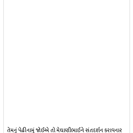
તેમનું પેઢીનામું જોઈએ તો મેઘાણીભાઈને સંતદર્શન કરાવનાર