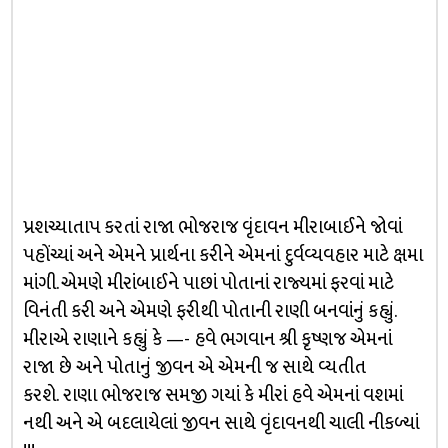
પ્રશચ્યાતાપ કરતાં રાજા ભોજરાજ વૃંદાવન મીરાબાઈને જોવાં
પહોંચ્યાં અને એમને પ્રાર્થના કરીને એમનાં દુર્વવ્યવહાર માટે ક્ષમા
માંગી. એમણે મીરાંબાઈને પાછાં પોતાનાં રાજ્યમાં ફરવાં માટે
વિનંતી કરી અને એમણે ફરીથી પોતાની રાણી બનવાંનું કહ્યું.
મીરાએ રાણાને કહ્યું કે —- હવે ભગવાન શ્રી કૃષ્ણજ એમનાં
રાજા છે અને પોતાનું જીવન એ એમની જ સાથે વ્યતીત
કરશે. રાણા ભોજરાજ સમજી ગયાં કે મીરાં હવે એમનાં વશમાં
નથી અને એ બદલાયેલાં જીવન સાથે વૃંદાવનથી ચાલી નીકળ્યાં