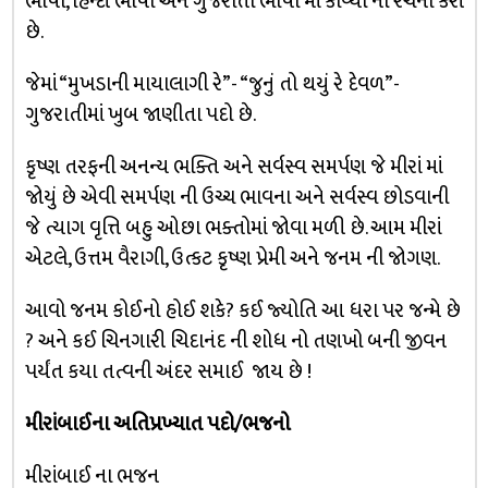
ભાષા, હિન્દી ભાષા અને ગુજરાતી ભાષા માં કાવ્યો ની રચના કરી
છે.
જેમાં “મુખડાની માયાલાગી રે”- “જુનું તો થયું રે દેવળ”-
ગુજરાતીમાં ખુબ જાણીતા પદો છે.
કૃષ્ણ તરફની અનન્ય ભક્તિ અને સર્વસ્વ સમર્પણ જે મીરાં માં
જોયું છે એવી સમર્પણ ની ઉચ્ચ ભાવના અને સર્વસ્વ છોડવાની
જે ત્યાગ વૃત્તિ બહુ ઓછા ભક્તોમાં જોવા મળી છે. આમ મીરાં
એટલે, ઉત્તમ વૈરાગી, ઉત્કટ કૃષ્ણ પ્રેમી અને જનમ ની જોગણ.
આવો જનમ કોઈનો હોઈ શકે? કઈ જ્યોતિ આ ધરા પર જન્મે છે
? અને કઈ ચિનગારી ચિદાનંદ ની શોધ નો તણખો બની જીવન
પર્યંત કયા તત્વની અંદર સમાઈ જાય છે !
મીરાંબાઈના અતિપ્રખ્યાત પદો/ભજનો
મીરાંબાઈ ના ભજન