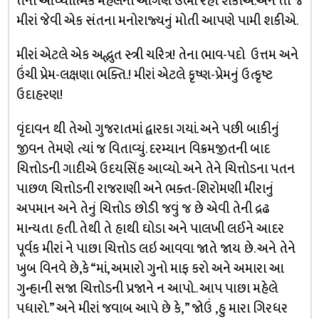
તેના આધ્યાત્મિક મહેલના આંગણે ઉભા રહી શકીએ.અને તો જ
મીરાં જેવી એક સંતના મનોરાજ્યનું મોતી આપણે પામી શકીએ.
મીરાં એટલે એક અદ્ભુત સ્ત્રી ચરિત્ર! તેના ભાવ-પદો ઉત્તમ અને
ઉંચી પ્રેમ-લક્ષણા ભક્તિ.! મીરાં એટલે કૃષ્ણ-પ્રેમનું ઉત્કૃષ્ટ
ઉદાહરણ!
વૃંદાવન થી તેઓ ગુજરાતમાં દ્વારકા ગયાં. અને પછી બાકીનું
જીવન તેમણે ત્યાં જ વિતાવ્યું. દરમ્યાન વિક્રમજીતની બાદ
ચિત્તોડની ગાદીએ ઉદયસિંહ આવ્યો. અને તેને ચિત્તોડના પતન
પાછળ ચિત્તોડની રાજરાણી અને ભક્ત-શિરોમણી મીરાનું
અપમાન અને તેનું ચિત્તોડ છોડી જવું જ છે એવી તેની દ્રઢ
માન્યતા હતી. તેથી તે હાથી ઘોડા અને પાલખી લઈને આદર
પૂર્વક મીરાં ને પાછા ચિત્તોડ લઇ આવવા જાતે જાય છે. અને તેને
ખુબ વિનવે છે,કે “માં, અમારો ગુનો માફ કરો અને અમારા આ
ગુન્હાની સજા ચિત્તોડની પ્રજાને ન આપો.. આપ પાછા મહેલે
પધારો.” અને મીરાં જવાબ આપે છે કે, ” જોઉં ,હુ મારા ગિરધર