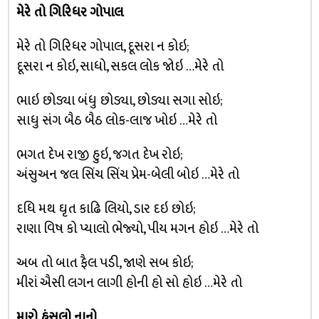
મેરે તો ગિરિધર ગોપાલ
મેરે તો ગિરિધર ગોપાલ, દૂસરા ન કોઇ;
દૂસરા ન કોઇ, સાધો, સકલ લોક જોઇ …મેરે તો
ભાઇ છોડ્યા બંધુ છોડ્યા, છોડ્યા સગા સોઇ;
સાધુ સંગ બૈઠ બૈઠ લોક-લાજ ખોઇ …મેરે તો
ભગત દેખ રાજી હુઇ, જગત દેખ રોઇ;
અંસુઅન જલ સિંચ સિંચ પ્રેમ-બેલી બોઇ …મેરે તો
દધિ મથ ઘૃત કાઢિ લિયો, ડાર દઇ છોઇ;
રાણા વિષ કો પ્યાલો ભેજ્યો, પીય મગન હોઇ …મેરે તો
અબ તો બાત ફૈલ પડી, જાણે સબ કોઇ;
મીરાં ઐસી લગન લાગી હોની હો સો હોઇ …મેરે તો
મારો હંસલો નાનો