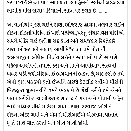
કરતાં જોઈ છે. આ વાત સાંભળતાં જ મહેલની સ્ત્રીઓ બડબડવાં
લાગી કે મીરાં રાણા પરિવારની સાખ પર કલંક છે …….
આ વાતોથી ગુસ્સે થઈને રાણા ભોજરાજ હાથમાં તલવાર લઈને
દોડતાં દોડતાં મીરાંબાઈ પાસે પહોંચ્યાં, પરંતુ સંયોગવશ મીરાં એ
સમયે મંદિર ગઈ હતી !!! સક શાંત અને સમજદાર રિશ્તેદારે
રાણા ભોજરાજને સલાહ આપી કે “રાણા, તમે પોતાની
જલ્દબાજીમાં લીધેલાં નિર્ણય લઈને પસ્તાવાનો વારો આવશે,
પહેલાં આરોપની તપાસ કરો અને તમને આપોઆપ સત્યની
ખબર પડી જશે. મીરાબાઈ ભગવાનની ભક્ત છે, યાદ કરો કે તમે
એનો હાથ પકડયો હતો. ઈર્ષ્યાને કારણે કેટલીક સ્ત્રીઓ મીરાંની
વિરુદ્ધ સાજીશ રચીને તમને ભડકાવે છે જેથી કરીને તમે એમને
ખતમ કરીદો. રાજા ભોજરાજ શાંત થઇ ગયાં અને પોતાની બહેન
સાથે મધ્ય રાત્રીએ મંદિરમાં ગયા….રાણા દરવાજા ખોલીને
દોડતાં અંદર ગયાં અને એમણે મીરાંબાઈએ એકલામાં પોતાને
મૂર્તિ સાથે વાત કરતાં અને ગીત ગાતાં જોયાં.