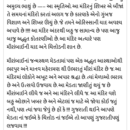
અમુલ્ય ભાથું છે —– આ સ્મૃતિઓ. આ મંદિરનું શિખર એ બીજાં
તે સમયનાં મંદિરો કરતાં અલગ જ છે કારણકે એનો ગુંબજ
વિશાળ અને શિખર ઊંચું છે. જે તમને ઓરિસ્સાની યાદ અવશ્ય
અપાવે છે !!!! આ મંદિર અંદરથી બહુ જ સામાન્ય છે પણ આજુ
બાજુ અદ્ભુત કોતરણીઓ છે. આ મંદિર અત્યારે પણ
મીરાંબાઈની યાદ અને ચિત્તોડની શાન છે.
મીરાંબાઈનાં જન્મસ્થળ મેડતામાં પણ એક અદ્ભુત આસ્થાઓથી
ભરપુર અને માનવ મહેરામણ થી ઉભરાતું મીરાં મંદિર છે જ. આ
મંદિરમાં લોકોને અખૂટ અને અપાર શ્રદ્ધા છે. ત્યાં મેળાઓ ભરાય
છે અને ઉત્સવો ઉજવાય છે. આ મેડતા જાણીતું થયું જ છે
મીરાંબાઈને લીધે જ અને આ મંદિરને લીધે જ. આ મંદિર વશે
બહુ ઓછાને ખબર છે અને એટલાં જ માટે એ જોવા કોઈ જતું
નથી, પણ ત્યાં જવા જેવું છે હોં કે !!! ગુજરાતી થઈને આપણે
મેડતા નાં જઈએ કે ચિત્તોડ નાં જઈએ તો આપણું ગુજરાતીપણું
લજવાય !!!