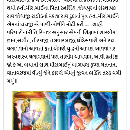
મીરાબાઈનો જન્મ ઇસવીસન ૧૫૦૪માં રાજસ્થાનના મેડતામાં
થયો હતો. મીરાંબાઈના પિતા રત્નસિંહ , જોધપુરનાં સંસ્થાપક
રાવ જોધાજી રાઠોડનાં વંશજ રાવ દુદાનાં પુત્ર હતાં. મીરાંબાઈને
એમનાં દાદાજી એ પાળી-પોષીને મોટી કરી …… શાહી
પરિવારોનાં રીતિ રિવાજ અનુસાર એમની શિક્ષામાં શાસ્ત્રોમાં
જ્ઞાન, સંગીત, તીરંદાજી, તલવારબાજી, ઘોડેસવારી અને રથ
ચલાવવાનો આવતાં હતાં. એમણે યુદ્ધની આપદા આવવાં પર
અસ્ત્રશસ્ત્ર ચલાવવાની પણ તાલીમ આપવામાં આવી હતી !!!
જો કે આ બધાની સાથે મીરાબાઈનું બાળપણ કૃષ્ણ ચેતનાનાં
વાતાવરણમાં વીત્યું જેને કારણે એમનું જીવન ભક્તિ તરફ વળી
ગયું !!!