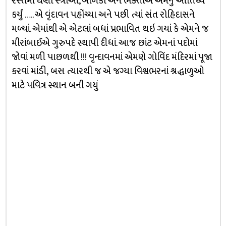
રસ્તમાં ઘણી સ્ત્રીઓ, બાળકો અને ભક્તોએ એમનું આતિથ્ય
કર્યું ….. એ વૃંદાવન પહોંચ્યા અને પછી ત્યાં સંત રોહિદાસને
મળ્યાં. એમાંથી એ એટલાં બધાં પ્રભાવિત થઇ ગયાં કે એમને જ
મીરાંબાઈએ ગુરુપદે સ્થાપી દીધાં. આજ છાંટ એમનાં પદોમાં
જોવાં મળી પાછળથી !!! વૃન્દાવનમાં એમણે ગોવિંદ મંદિરમાં પૂજા
કરવાં માંડી, બસ ત્યારથી જ એ જગ્યા વિશ્વભરનાં શ્રદ્ધાળુઓ
માટે પવિત્ર સ્થાન બની ગયું