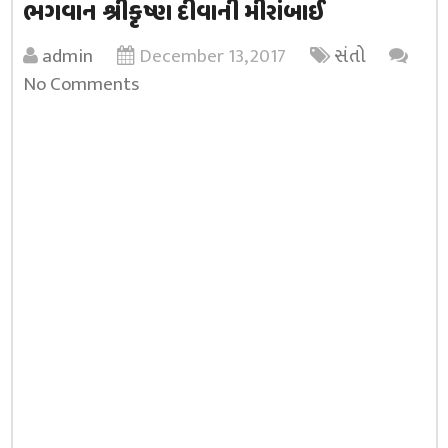
ભગવાન શ્રીકૃષ્ણ દીવાની મીરાંબાઈ
admin
December 13, 2017
સંતો
No Comments