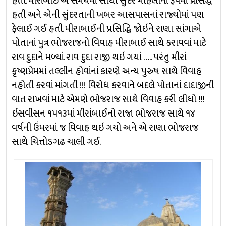
હતી. મીરાંબાઈ એ સમયમાં સૌથી સુંદર મહિલાનાં રૂપમાં પ્રસિદ્ધ
હતી અને એની સુંદરતાની ખબર આસપાસનાં રાજ્યોમાં પણ
ફેલાઈ ગઈ હતી. મીરાબાઈની પ્રસિદ્ધિ જોઇને રાણા સાંગાએ
પોતાનાં પુત્ર ભોજરાજનો વિવાહ મીરાબાઈ સાથે કરાવવાં માટે
રાવ દુદાને મળ્યાં. રાવ દુદા રાજી થઇ ગયાં ….. પરંતુ મીરાં
કૃષ્ણપ્રેમમાં તલ્લીન હોવાંનાં કારણે અન્ય પુરુષ સાથે વિવાહ
નહોતી કરવાં માંગતી !!! વિરોધ કરવાને બદલે પોતાનાં દાદાજીની
વાત રાખવાં માટે એમણે ભોજરાજ સાથે વિવાહ કરી લીધો !!!
ઇસવીસન ૧૫૧૩માં મીરાંબાઈનો રાજા ભોજરાજ સાથે ૧૪
વર્ષની ઉંમરમાં જ વિવાહ થઇ ગયો અને એ રાણા ભોજરાજ
સાથે ચિત્તોડગઢ ચાલી ગઈ.