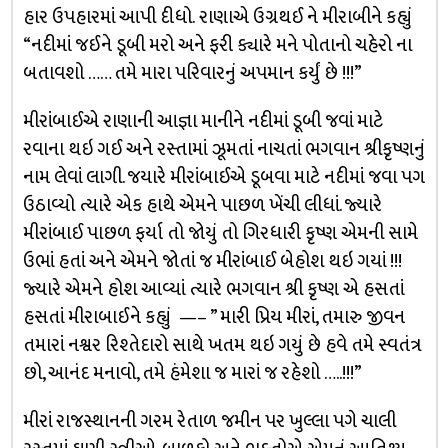
હાર ઉપહારમાં આપી દીધો. રાણાએ ઉગ્રથઈ ને મીરાબીને કહ્યું
“નદીમાં જઈને ડૂબી મરો અને ફરી ક્યારે મને પોતાનો ચહેરો ના
બતાવશો …… તમે મારા પરિવારનું અપમાન કર્યું છે !!!”
મીરાંબાઈએ રાણાની આજ્ઞા માનીને નદીમાં ડૂબી જવાં માટે
રવાના થઇ ગઈ અને રસ્તામાં ઝૂમતાં નાચતાં ભગવાન શ્રીકૃષ્ણનું
નામ લેવાં લાગી. જયારે મીરાંબાઈએ ડૂબવા માટે નદીમાં જવા પગ
ઉઠાવ્યો ત્યારે એક હાથે એમને પાછળ ખેંચી લીધાં. જ્યારે
મીરાંબાઈ પાછળ ફર્યા તો જોયું તો ગિરધારી કૃષ્ણ એમની સામે
ઉભાં હતાં અને એમને જોતાં જ મીરાંબાઈ બેહોશ થઇ ગયાં !!!
જ્યારે એમને હોશ આવ્યાં ત્યારે ભગવાન શ્રી કૃષ્ણ એ હસતાં
હસતાં મીરાબાઈને કહ્યું —– ” મારી પ્રિય મીરાં, તમારુ જીવન
તમારાં નશ્વર રિશ્તેદારો સાથે ખતમ થઇ ગયું છે હવે તમે સ્વતંત્ર
છો, આનંદ મનાવો, તમે હંમેશા જ મારાં જ રહેશો …..!!!”
મીરાં રાજસ્થાનની ગરમ રેતાળ જમીન પર ખુલ્લા પગે ચાલી