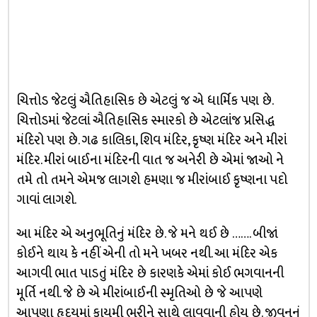
ચિત્તોડ જેટલું ઐતિહાસિક છે એટલું જ એ ધાર્મિક પણ છે.
ચિત્તોડમાં જેટલાં ઐતિહાસિક સ્મારકો છે એટલાંજ પ્રસિદ્ધ
મંદિરો પણ છે. ગઢ કાલિકા, શિવ મંદિર, કૃષ્ણ મંદિર અને મીરાં
મંદિર. મીરાં બાઈના મંદિરની વાત જ અનેરી છે એમાં જાઓ ને
તમે તો તમને એમજ લાગશે હમણા જ મીરાંબાઈ કૃષ્ણના પદો
ગાવાં લાગશે.
આ મંદિર એ અનુભૂતિનું મંદિર છે. જે મને થઈ છે ……. બીજાં
કોઈને થાય કે નહીં એની તો મને ખબર નથી. આ મંદિર એક
આગવી ભાત પાડતું મંદિર છે કારણકે એમાં કોઈ ભગવાનની
મૂર્તિ નથી. જે છે એ મીરાંબાઈની સ્મૃતિઓ છે જે આપણે
આપણા હૃદયમાં કાયમી ભરીને સાથે લાવવાની હોય છે. જીવનનું