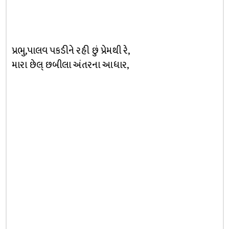
પ્રભુ,પાલવ પકડીને રહી છું પ્રેમથી રે,
મારા છેલ્ છબીલા અંતરના આધાર,