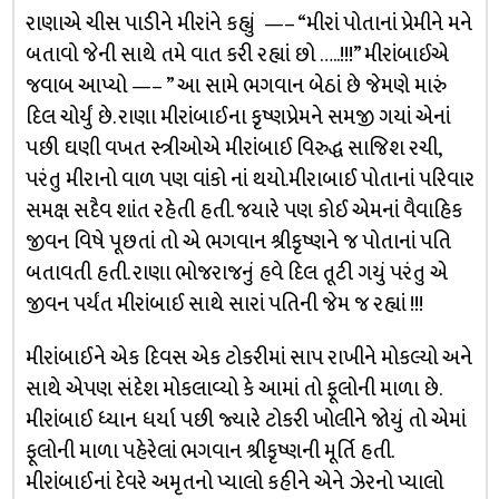
રાણાએ ચીસ પાડીને મીરાંને કહ્યું —– “મીરાં પોતાનાં પ્રેમીને મને
બતાવો જેની સાથે તમે વાત કરી રહ્યાં છો …..!!!” મીરાંબાઈએ
જવાબ આપ્યો —– ” આ સામે ભગવાન બેઠાં છે જેમણે મારું
દિલ ચોર્યું છે. રાણા મીરાંબાઈના કૃષ્ણપ્રેમને સમજી ગયાં એનાં
પછી ઘણી વખત સ્ત્રીઓએ મીરાંબાઈ વિરુદ્ધ સાજિશ રચી,
પરંતુ મીરાનો વાળ પણ વાંકો નાં થયો.મીરાબાઈ પોતાનાં પરિવાર
સમક્ષ સદૈવ શાંત રહેતી હતી. જયારે પણ કોઈ એમનાં વૈવાહિક
જીવન વિષે પૂછતાં તો એ ભગવાન શ્રીકૃષ્ણને જ પોતાનાં પતિ
બતાવતી હતી. રાણા ભોજરાજનું હવે દિલ તૂટી ગયું પરંતુ એ
જીવન પર્યંત મીરાંબાઈ સાથે સારાં પતિની જેમ જ રહ્યાં !!!
મીરાંબાઈને એક દિવસ એક ટોકરીમાં સાપ રાખીને મોકલ્યો અને
સાથે એપણ સંદેશ મોકલાવ્યો કે આમાં તો ફૂલોની માળા છે.
મીરાંબાઈ ધ્યાન ધર્યા પછી જ્યારે ટોકરી ખોલીને જોયું તો એમાં
ફૂલોની માળા પહેરેલાં ભગવાન શ્રીકૃષ્ણની મૂર્તિ હતી.
મીરાંબાઈનાં દેવરે અમૃતનો પ્યાલો કહીને એને ઝેરનો પ્યાલો