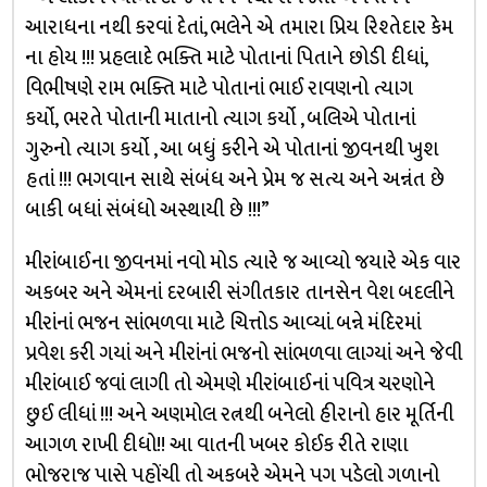
આરાધના નથી કરવાં દેતાં, ભલેને એ તમારા પ્રિય રિશ્તેદાર કેમ
ના હોય !!! પ્રહલાદે ભક્તિ માટે પોતાનાં પિતાને છોડી દીધાં,
વિભીષણે રામ ભક્તિ માટે પોતાનાં ભાઈ રાવણનો ત્યાગ
કર્યો, ભરતે પોતાની માતાનો ત્યાગ કર્યો , બલિએ પોતાનાં
ગુરુનો ત્યાગ કર્યો , આ બધું કરીને એ પોતાનાં જીવનથી ખુશ
હતાં !!! ભગવાન સાથે સંબંધ અને પ્રેમ જ સત્ય અને અન્નંત છે
બાકી બધાં સંબંધો અસ્થાયી છે !!!”
મીરાંબાઈના જીવનમાં નવો મોડ ત્યારે જ આવ્યો જયારે એક વાર
અકબર અને એમનાં દરબારી સંગીતકાર તાનસેન વેશ બદલીને
મીરાંનાં ભજન સાંભળવા માટે ચિત્તોડ આવ્યાં. બન્ને મંદિરમાં
પ્રવેશ કરી ગયાં અને મીરાંનાં ભજનો સાંભળવા લાગ્યાં અને જેવી
મીરાંબાઈ જવાં લાગી તો એમણે મીરાંબાઈનાં પવિત્ર ચરણોને
છુઈ લીધાં !!! અને અણમોલ રત્નથી બનેલો હીરાનો હાર મૂર્તિની
આગળ રાખી દીધો!! આ વાતની ખબર કોઈક રીતે રાણા
ભોજરાજ પાસે પહોંચી તો અકબરે એમને પગ પડેલો ગળાનો