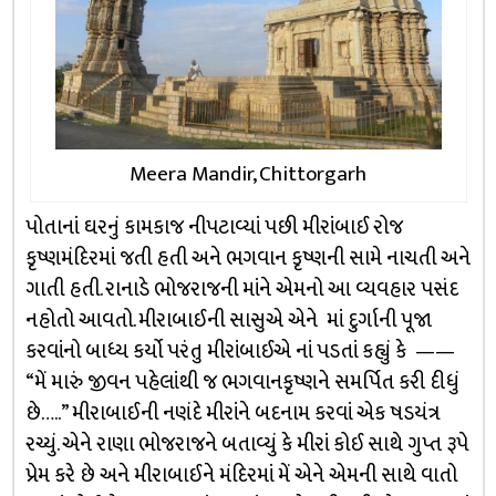
Meera Mandir, Chittorgarh
પોતાનાં ઘરનું કામકાજ નીપટાવ્યાં પછી મીરાંબાઈ રોજ
કૃષ્ણમંદિરમાં જતી હતી અને ભગવાન કૃષ્ણની સામે નાચતી અને
ગાતી હતી. રાનાડે ભોજરાજની માંને એમનો આ વ્યવહાર પસંદ
નહોતો આવતો. મીરાબાઈની સાસુએ એને માં દુર્ગાની પૂજા
કરવાંનો બાધ્ય કર્યો પરંતુ મીરાંબાઈએ નાં પડતાં કહ્યું કે ——
“મેં મારું જીવન પહેલાંથી જ ભગવાનકૃષ્ણને સમર્પિત કરી દીધું
છે…..” મીરાબાઈની નણંદે મીરાંને બદનામ કરવાં એક ષડયંત્ર
રચ્યું. એને રાણા ભોજરાજને બતાવ્યું કે મીરાં કોઈ સાથે ગુપ્ત રૂપે
પ્રેમ કરે છે અને મીરાબાઈને મંદિરમાં મેં એને એમની સાથે વાતો