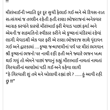
!!!
મીરાંબાઈની ખ્યાતિ દૂર દૂર સુધી ફેલાઈ ગઈ અને એ દિવસ-રાત
સત્સંગમાં જ તલ્લીન રહેતી હતી. રાણા ભોજરાજનાં અનેકવાર
આગ્રહ કરવાંને કારણે મીરાંબાઈ ફરી મેવાડ પાછાં ફર્યા અને
એમની જ સહમતિનો સ્વીકાર કરીને એ કૃષ્ણનાં મંદિરમાં રહેવાં
લાગી. મેવાડથી એક વાર ફરી એ રાણા ભોજરાજ સાથે વૃંદાવન
ગઈ અને દ્વારકામાં ….. કૃષ્ણ જન્માષ્ટમીનાં પર્વ પર મીરાં ભગવાન
શ્રી કૃષ્ણનાં ભજનો પર નાચી રહી હતી અને જ્યારે ભજન ખત્મ
થઈ ગયું તો એમને પાછાં જવાનું કહ્યું. મીરાબાઈ નાચતાં નાચતાં
ગિરધારીનાં ચરણોમાં પડી ગઈ અને કહેવા લાગી
“હે ગિરધારી શું તમે મને બોલાવી રહ્યાં છો ? ……. હું આવી રહી
છું !!!”