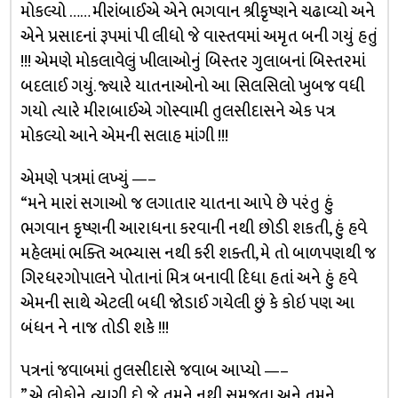
મોકલ્યો …… મીરાંબાઈએ એને ભગવાન શ્રીકૃષ્ણને ચઢાવ્યો અને
એને પ્રસાદનાં રૂપમાં પી લીધો જે વાસ્તવમાં અમૃત બની ગયું હતું
!!! એમણે મોકલાવેલું ખીલાઓનું બિસ્તર ગુલાબનાં બિસ્તરમાં
બદલાઈ ગયું. જ્યારે યાતનાઓનો આ સિલસિલો ખુબજ વધી
ગયો ત્યારે મીરાબાઈએ ગોસ્વામી તુલસીદાસને એક પત્ર
મોકલ્યો આને એમની સલાહ માંગી !!!
એમણે પત્રમાં લખ્યું —–
“મને મારાં સગાઓ જ લગાતાર યાતના આપે છે પરંતુ હું
ભગવાન કૃષ્ણની આરાધના કરવાની નથી છોડી શકતી, હું હવે
મહેલમાં ભક્તિ અભ્યાસ નથી કરી શક્તી, મે તો બાળપણથી જ
ગિરધરગોપાલને પોતાનાં મિત્ર બનાવી દિધા હતાં અને હું હવે
એમની સાથે એટલી બધી જોડાઈ ગયેલી છું કે કોઇ પણ આ
બંધન ને નાજ તોડી શકે !!!
પત્રનાં જવાબમાં તુલસીદાસે જવાબ આપ્યો —–
” એ લોકોને ત્યાગી દો જે તમને નથી સમજતા અને તમને