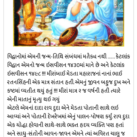
વિદ્વાનોમાં એમની જન્મ-તિથિ સંબંધમાં મતૈક્ય નથી …… કેટલાંક
વિદ્વાન એમનો જન્મ ઇસવીસન ૧૪૩૦માં માને છે અને કેટલાંક
ઇસવીસન ૧૪૯૮ !!! મીરાંબાઈ મેડતા મહારાજનાં નાનાં ભાઈ
રતનસિંહની એક માત્ર સંતાન હતી. એમનું જીવન બહુજ દુખ અને
કષ્ટમાં વ્યતીત થયું હતું !!! મીરાં માત્ર ૨ જ વર્ષની હતી ત્યારે
એની માતાનું મૃત્યુ થઇ ગયું
એટલે એમનાં દાદા રાવ દુદા એને મેડતા પોતાની સાથે લઇ
આવ્યાં અને પોતાની દેખરેખમાં એનું પાલન-પોષણ કર્યું. રાવ દુદા
એક યોદ્ધા હોવાની સાથે-સાથે ભક્ત હૃદય વ્યક્તિ પણ હતાં
અને સાધુ-સંતોની આવન-જાવન એમને ત્યાં અવિરત ચાલુ જ