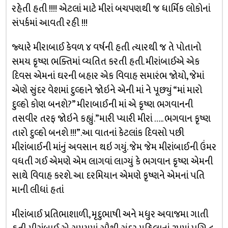
રહેતી હતી !!!! એટલાં માટે મીરાં બચપણથી જ ધાર્મિક લોકોનાં
સંપર્કમાં આવતી રહી !!!
જ્યારે મીરાબાઈ કેવળ ૪ વર્ષની હતી ત્યારથી જ તે પોતાનો
સમય કૃષ્ણ ભક્તિમાં વ્યતિત કરતી હતી. મીરાંબાઈએ એક
દિવસ એમનાં ઘરની બહાર એક વિવાહ સમારંભ જોયો, જેમાં
એણે સુંદર વેશમાં દુલ્હાને જોઇને એની માં ને પૂછ્યું “માં મારો
દુલ્હો કોણ બનશે?” મીરાબાઈની માં એ કૃષ્ણ ભગવાનની
તસવીર તરફ જોઇને કહ્યું.”મારી પ્યારી મીરાં ….. ભગવાન કૃષ્ણ
તારો દુલ્હો બનશે !!!”.આ વાતનાં કેટલાંક દિવસો પછી
મીરાંબાઈની માંનું અવસાન થઇ ગયું. જેમ જેમ મીરાંબાઈની ઉંમર
વધતી ગઈ એમણે એમ લાગવાં લાગ્યું કે ભગવાન કૃષ્ણ એમની
સાથે વિવાહ કરશે. આ દરમિયાન એમણે કૃષ્ણને એમનાં પતિ
માની લીધાં હતાં
મીરાંબાઈ પ્રતિભાશાળી, મૃદુભાષી અને મધુર અવાજમા ગાતી