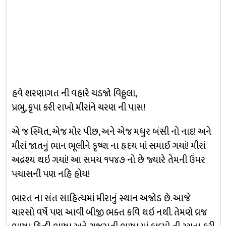
હવે શરણાગત ની વહારે ચડજો વિઠ્ઠલા,
પ્રભુ, કૃપા કરી રાખો મીરાંને ચરણ ની પાસ!
એ જ સ્મિત, એજ મોર પીછ, અને એજ મધુર બંસી નો નાદ! અને
મીરાં જાતનું ભાન ભૂલીને કૃષ્ણ ના હૃદય માં સમાઈ ગયાં! મીરાં
અદ્રશ્ય થઇ ગયાં! આ સમય ૧૫૪૭ નો છે જ્યારે તેમની ઉંમર
પચાસની પણ નહિ હોય!
ભારત ના સંત સાહિત્યમાં મીરાનું સ્થાન અજોડ છે. આજે
ચારસો વર્ષે પણ આવી બીજી ભક્ત કવિ થઇ નથી. તેમણે વ્રજ