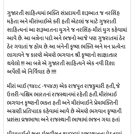
ગુજારતી સાહિત્યમાં ભક્તિ સંપ્રદાયની શરૂઆત જ નરસિંહ
મહેતા અને મીરાંબાઈએ કરી હતી એટલાં જ માટે ગુજરાતી
સાહિત્યનાં આ શરૂઆતના યુગને જ નરસિંહ-મીરાં યુગ કહેવામાં
આવે છે. આ બન્નેના પદો અને ભજનો આજે પણ ગુજરાતમાં ઠેર
ઠેર ગવાતાં જ હોય છે. આ બંનેની કૃષ્ણ ભક્તિ અને મન પ્રત્યેના
લાગાવને જ કારણે એમણે ભગવાન શ્રી કૃષ્ણનો સાક્ષાત્કાર
થયેલો !!! આ બન્ને એ ગુજારતી સાહિત્યને એક નવી દિશા
અર્પેલી એ નિર્વિવાદ છે !!!!
મીરાં બાઈ (૧૪૯૮ -૧૫૪૭) એક રાજપૂત રાજકુમારી હતી, જે
ઉત્તરી-પશ્ચિમ ભારતનાં રાજસ્થાનમાં રહેતી હતી. મીરાંબાઈ
ભગવાન કૃષ્ણની ભક્ત હતી અને મીરાંબાઈને પ્રેમભક્તિની
અગ્રણી પ્રતિપાદક કહેવામાં આવે છે એમણે ભગવાન કૃષ્ણની
પ્રશંસા વ્રજભાષા અને રાજસ્થાની ભાષામાં ભજન ગયા હતાં