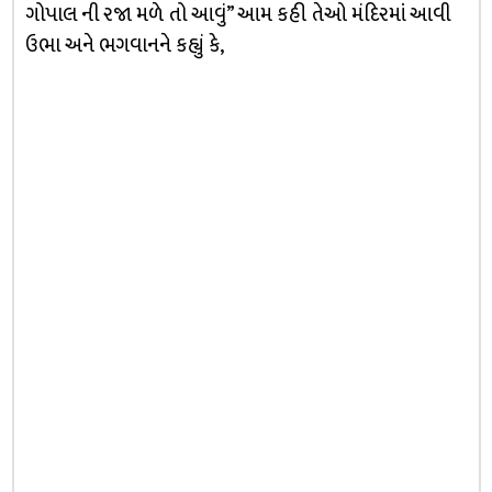
ગોપાલ ની રજા મળે તો આવું” આમ કહી તેઓ મંદિરમાં આવી
ઉભા અને ભગવાનને કહ્યું કે,