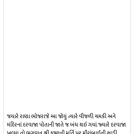
જયારે રાણા ભોજરાજે આ જોયું ત્યારે વીજળી ચમકી અને
મંદિરનાં દરવાજા પોતાની જાતે જ બંધ થઇ ગયાં. જ્યારે દરવાજા
ખુલ્યા તો ભગવાન શ્રી કૃષ્ણની મૂર્તિ પર મીરાંબાઈની સાડી