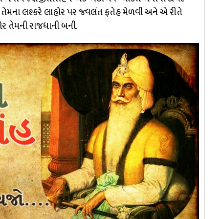
ાં તેમના લશ્કરે લાહોર પર જ્વલંત ફતેહ મેળવી અને એ રીતે
ોર તેમની રાજધાની બની.