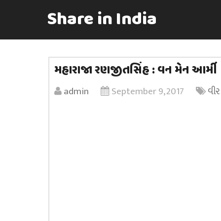
Share in India
મહારાજા રણજીતસિંહ : વન મેન આર્મી
admin
September 9, 2017
વીર