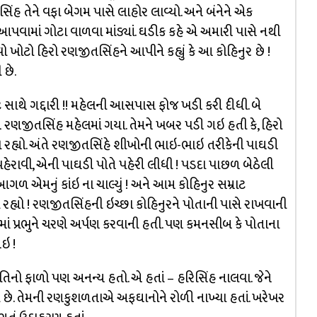
ંહ તેને વફા બેગમ પાસે લાહોર લાવ્યો. અને બંનેને એક
પવામાં ગોટા વાળવા માંડ્યાં. ઘડીક કહે એ અમારી પાસે નથી
વો ખોટો હિરો રણજીતસિંહને આપીને કહ્યું કે આ કોહિનુર છે !
છે.
ાટ સાથે ગદ્દારી !! મહેલની આસપાસ ફોજ ખડી કરી દીધી. બે
પછી રણજીતસિંહ મહેલમાં ગયા. તેમને ખબર પડી ગઇ હતી કે, હિરો
ો રહ્યો. અંતે રણજીતસિંહે શીખોની ભાઇ-ભાઇ તરીકેની પાઘડી
ેરાવી, એની પાઘડી પોતે પહેરી લીધી ! પડદા પાછળ બેઠેલી
 એમનું કાંઇ ના ચાલ્યું ! અને આમ કોહિનુર સમ્રાટ
્યો ! રણજીતસિંહની ઇચ્છા કોહિનુરને પોતાની પાસે રાખવાની
ં પ્રભુને ચરણે અર્પણ કરવાની હતી. પણ કમનસીબ કે પોતાના
ઇ !
નો ફાળો પણ અનન્ય હતો. એ હતાં – હરિસિંહ નાલવા. જેને
વે છે. તેમની રણકુશળતાએ અફઘાનોને રોળી નાખ્યા હતાં. ખરેખર