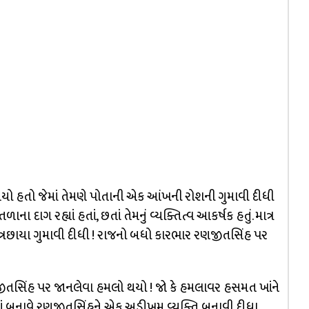
 હતો જેમાં તેમણે પોતાની એક આંખની રોશની ગુમાવી દીધી
ના દાગ રહ્યાં હતાં, છતાં તેમનું વ્યક્તિત્વ આકર્ષક હતું. માત્ર
છત્રછાયા ગુમાવી દીધી ! રાજનો બધો કારભાર રણજીતસિંહ પર
ીતસિંહ પર જાનલેવા હમલો થયો ! જો કે હમલાવર હસમત ખાંને
ાં બનાવે રણજીતસિંહને એક અડીખમ વ્યક્તિ બનાવી દીધા.