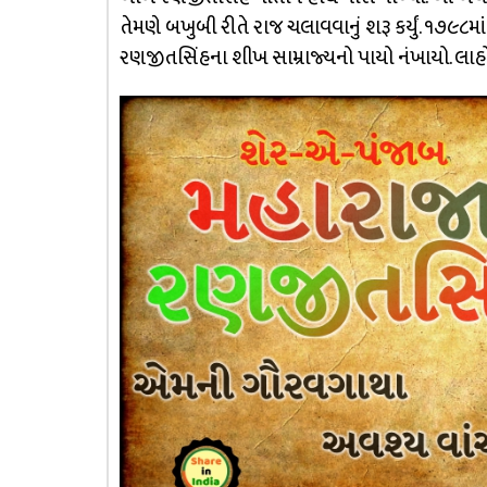
તેમણે બખુબી રીતે રાજ ચલાવવાનું શરૂ કર્યું. ૧૭૯૮મ
રણજીતસિંહના શીખ સામ્રાજ્યનો પાયો નંખાયો. લાહ