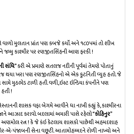
ો મુલતાન પ્રાંત પણ કબજે કર્યો. અને ૧૮૦૫માં તો શીખ
અને જમ્મુ કાશ્મીર પર રણજીતસિંહની આણ ફરકી !
ી સંધિ
” કરી એ પ્રમાણે સતલજ નદીની પૂર્વમાં તેમણે પોતાનું
નારાજ થયા ખરા પણ રણજીતસિંહનો એ એક કુટનિતી વ્યુહ હતો. જે
ા સામે મુઠભેડ ટાળી હતી. વળી,ઇસ્ટ ઇન્ડિયા કંપનીને પણ
 હતી !
્તાનની શાસક વફા બેગમે આવીને ધા નાખી કહ્યું કે, કાશ્મીરના
ને આઝાદ કરાવો. બદલામાં અમારી પાસે રહેલો “
કોહિનુર
”
ક અણમોલ રત્ન ! કે જે કંઇ કેટલાય શાસકો પાછેથી અહમદશાહ
! શેર-એ-પંજાબની સેના વછૂટી. આતામોહમ્મદને રોળી નાખ્યો અને