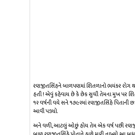
રણજીતસિંહને બાળપણમાં શિતળાનો ભયંકર રોગ થયો
હતી ! એવું કહેવાય છે કે છેક સુધી તેમના મુખ પર શિતળા
૧૨ વર્ષની વયે સને ૧૭૯૨માં રણજીતસિંહે પિતાની 
આવી પડ્યો.
અને વળી, આટલું ઓછું હોય તેમ એક વર્ષ પછી રણજ
બાળ રણજીતસિંહે પોતાને હાથે મારી નાખ્યો. આ બધ