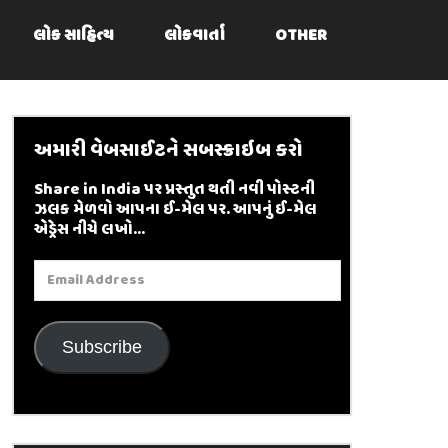
લોક સાહિત્ય
લોકવાર્તા
OTHER
અમારી વેબસાઈટને સબસ્ક્રાઇબ કરો
Share in India પર પ્રસ્તુત થતી નવી પોસ્ટની
ઝલક મેળવો આપના ઈ-મેલ પર. આપનું ઈ-મેલ
એડ્રેસ નીચે લખો...
Email
Address
Subscribe