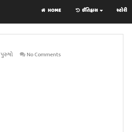
HOME
ઈતિહાસ
સ્ટોરી
 પુરુષો
No Comments