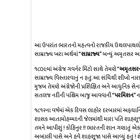
આ ઉપરાંત ભારતનો મહત્વનો રાજકીય ઉથલપાથલો વાળ
સામ્રાજ્ય ખરા અર્થમાં “
સામ્રાજ્ય
” બન્યું. અમૃતસર 
૧૮૦૯માં અંગ્રેજ ગવર્નર મિંટો સાથે તેમણે “
અમૃતસરન
સામ્રાજ્ય વિસ્તારવાનું ન હતું. આ સંધિથી શીખો 
મુજબ તેમણે અંગ્રેજોની પ્રશિક્ષિત અને આધુનિક સેન
સતલજ નદીની પશ્ચિમ બાજુ આવવાની “
પરમિશન
” ન
૧૮૧૨ના વર્ષમાં એક દિવસ લાહોર દરબારમાં અફઘાનિસ
શાસક આતામોહમ્મદની જેલમાંથી મારા પતિ શાહશૂજા
તમને આપીશું ! કોહિનુર !! ભારતની શાન ગણાતું એ
અબ્દાલી પાસે અને હવે શાહશૂજા પાસે આવ્યું હતું 