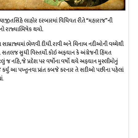
રણજીતસિંહે લાહોર દરબારમાં વિધિવત રીતે “મહારાજ”ની
મનો રાજ્યાભિષેક થયો.
સામ્રાજ્યમાં ભેળવી દીધી. રાવી અને ચિનાબ નદીઓની વચ્ચેથી
ને સતલજ સુધી વિસ્તર્યો. કોઇ અફઘાન કે અંગ્રેજની હિંમત
ં જ નહિ, જે પ્રદેશ પર વર્ષોના વર્ષો થયે અફઘાન મુસ્લીમોનું
યું. આ પખ્તુનવા પ્રાંત કબજે કરનાર તે સદીઓ પછીના પહેલાં
ં.