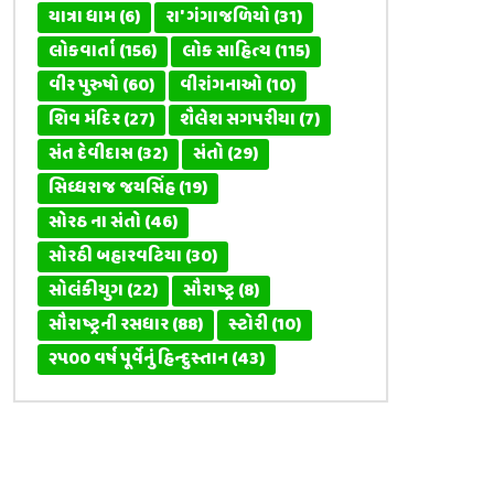
યાત્રા ધામ
(6)
રા' ગંગાજળિયો
(31)
લોકવાર્તા
(156)
લોક સાહિત્ય
(115)
વીર પુરુષો
(60)
વીરાંગનાઓ
(10)
શિવ મંદિર
(27)
શૈલેશ સગપરીયા
(7)
સંત દેવીદાસ
(32)
સંતો
(29)
સિધ્ધરાજ જયસિંહ
(19)
સોરઠ ના સંતો
(46)
સોરઠી બહારવટિયા
(30)
સોલંકીયુગ
(22)
સૌરાષ્ટ્ર
(8)
સૌરાષ્ટ્રની રસધાર
(88)
સ્ટોરી
(10)
૨૫૦૦ વર્ષ પૂર્વેનું હિન્દુસ્તાન
(43)