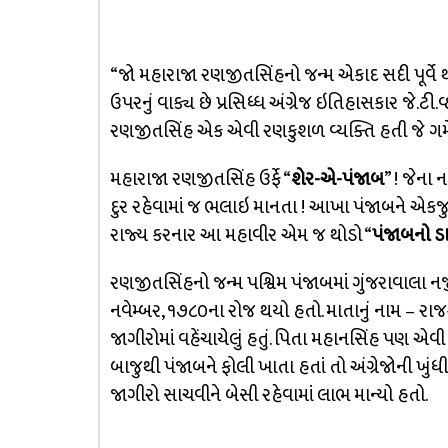
“જો મહારાજા રણજીતસિંહનો જન્મ એકાદ સદી પૂર્વે થય
ઉપરનું વાક્ય છે પ્રસિધ્ધ અંગ્રેજ ઇતિહાસકાર જે.ટી
રણજીતસિંહ એક એવી રણકુશળ વ્યક્તિ હતી જે ગમે તે
મહારાજા રણજીતસિંહ ઉર્ફે “
શેર-એ-પંજાબ
” ! જેના
દુર રહેવામાં જ ભલાઇ માનતા ! આખા પંજાબને એકજુથ
રાજ્ય કરનાર આ મહાવીર એમ જ થોડો “
પંજાબનો ડ
રણજીતસિંહનો જન્મ પશ્વિમ પંજાબમાં ગુંજરાવાલા ન
નવેમ્બર, ૧૭૮૦ના રોજ થયો હતો. માતાનું નામ – રા
જાગીરોમાં વહેંચાયેલું હતું. પિતા મહાનસિંહ પણ એ
બાજુથી પંજાબને ફોલી ખાતા હતાં તો અંગ્રેજોની ખુ
જાગીરો સાચવીને બેસી રહેવામાં લાભ માન્યો હતો.