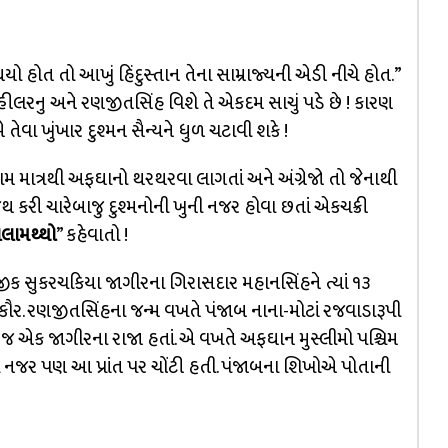
ો હોત તો આખું હિંદુસ્તાન તેના સામ્રાજ્યની એડી નીચે હોત.”
.વ્હીલરનુ અને રણજીતસિંહ વિશે તે એકદમ સાચું પડે છે ! કારણ
વા ખુંખાર દુશ્મન સૈન્યને ધુળ ચટાવી શકે !
 નામ માત્રથી અફઘાનો થરથરવા લાગતાં અને અંગ્રેજો તો જેનાથી
 કરી ચારેબાજુ દુશ્મનોની ખુની નજર હોવા છતાં એકચક્રી
ાલામથ્થો
” કહેવાતો !
જીક સુકરચકિયા જાગીરના ગિરાસદાર મહાનસિંહને ત્યાં ૧૩
જકૌર. રણજીતસિંહના જન્મ વખતે પંજાબ નાના-મોટાં રજવાડારૂપી
વી જ એક જાગીરના રાજા હતાં. એ વખતે અફઘાન મુસ્લીમો પશ્ચિમ
ંધી નજર પણ આ પ્રાંત પર ચોંટી હતી. પંજાબના શિખોએ પોતાની