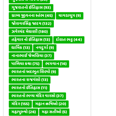
ગુજરાતનો ઇતિહાસ
(93)
ગ્રામ્ય જીવનના સ્તંભ
(45)
ચાવડાયુગ
(9)
જોરાવરસિંહ જાદવ
(132)
ઝવેરચંદ મેઘાણી
(180)
તહેવાર નો ઇતિહાસ
(13)
દોલત ભટ્ટ
(44)
ધાર્મિક
(13)
નવદુર્ગા
(9)
નાનાભાઈ જેબલિયા
(37)
પાળિયા કથા
(75)
ભગવાન
(16)
ભારતનાં અદભૂત શિલ્પો
(9)
ભારતના રાજવંશો
(13)
ભારતનો ઈતિહાસ
(11)
ભારતનો ભવ્ય મંદિર વારસો
(37)
મંદિર
(155)
મહાન ઋષિઓ
(20)
મહાપુરુષો
(26)
મહા સતીઓ
(5)