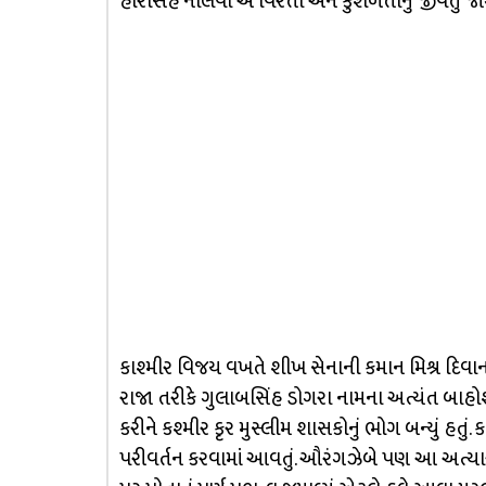
હરિસિંહ નાલવા એ વિરતા અને કુશળતાનું જીવતું જા
કાશ્મીર વિજય વખતે શીખ સેનાની કમાન મિશ્ર દિવાનચ
રાજા તરીકે ગુલાબસિંહ ડોગરા નામના અત્યંત બાહો
કરીને કશ્મીર કૃર મુસ્લીમ શાસકોનું ભોગ બન્યું હતું. 
પરીવર્તન કરવામાં આવતું. ઔરંગઝેબે પણ આ અત્યાચ