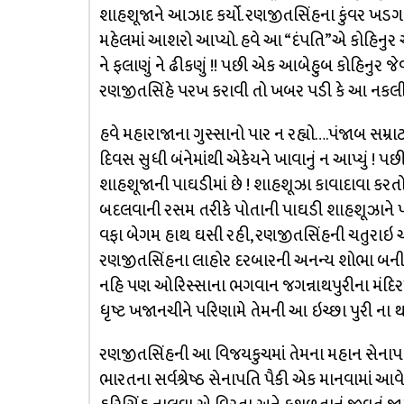
શાહશૂજાને આઝાદ કર્યો. રણજીતસિંહના કુંવર ખડગસિ
મહેલમાં આશરો આપ્યો. હવે આ “દંપતિ”એ કોહિનુર આ
ને ફલાણું ને ઢીકણું !! પછી એક આબેહુબ કોહિનુર જે
રણજીતસિંહે પરખ કરાવી તો ખબર પડી કે આ નકલી 
હવે મહારાજાના ગુસ્સાનો પાર ન રહ્યો….પંજાબ સમ્ર
દિવસ સુધી બંનેમાંથી એકેયને ખાવાનું ન આપ્યું ! 
શાહશૂજાની પાઘડીમાં છે ! શાહશૂઝા કાવાદાવા કરત
બદલવાની રસમ તરીકે પોતાની પાઘડી શાહશૂઝાને પહ
વફા બેગમ હાથ ઘસી રહી, રણજીતસિંહની ચતુરાઇ આગળ
રણજીતસિંહના લાહોર દરબારની અનન્ય શોભા બની રહ
નહિ પણ ઓરિસ્સાના ભગવાન જગન્નાથપુરીના મંદિરમા
ધૃષ્ટ ખજાનચીને પરિણામે તેમની આ ઇચ્છા પુરી ના થ
રણજીતસિંહની આ વિજયકુચમાં તેમના મહાન સેનાપતિ
ભારતના સર્વશ્રેષ્ઠ સેનાપતિ પૈકી એક માનવામાં આ