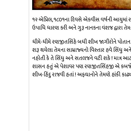
૧૨ એપ્રિલ, ૧૮૦૧ના દિવસે એકવીસ વર્ષની આયુમાં 
ઉપાધિ ધારણ કરી અને ગુરૂ નાનકના વંશજ દ્વારા તે
ધીમે-ધીમે રણજીતસિંહે બધી શીખ જાગીરોને પોતાના 
શરૂ થયેલા તેમના સામ્રાજ્યનો વિસ્તાર હવે સિંધુ અ
નહોતી કે તે સિંધુ અને સતલજને વટી શકે ! માત્ર આટલુ
શાસન હતું એ પેશાવર પણ રણજીતસિંહજી એ કબજે કર્
શીખ-હિંદુ રાજવી હતાં ! અફઘાનોને તેમણે હાંકી કાઢ્યા