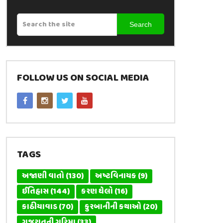
Search
FOLLOW US ON SOCIAL MEDIA
TAGS
અજાણી વાતો
(130)
અષ્ટવિનાયક
(9)
ઈતિહાસ
(144)
કરણ ઘેલો
(16)
કાઠીયાવાડ
(70)
કુરબાનીની કથાઓ
(20)
ગુજરાતની ગરિમા
(33)