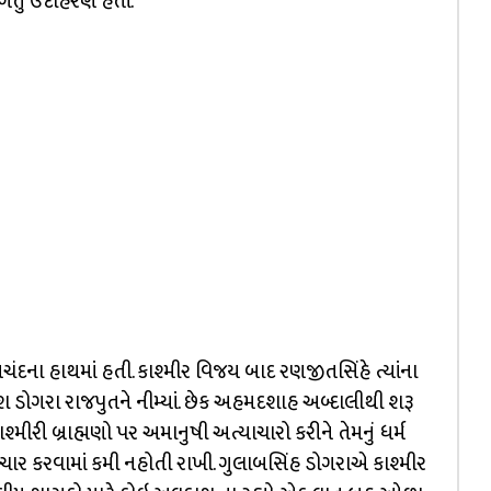
ગતું ઉદાહરણ હતાં.
ંદના હાથમાં હતી. કાશ્મીર વિજય બાદ રણજીતસિંહે ત્યાંના
શ ડોગરા રાજપુતને નીમ્યાં. છેક અહમદશાહ અબ્દાલીથી શરૂ
કાશ્મીરી બ્રાહ્મણો પર અમાનુષી અત્યાચારો કરીને તેમનું ધર્મ
ાર કરવામાં કમી નહોતી રાખી. ગુલાબસિંહ ડોગરાએ કાશ્મીર