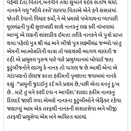
વહેંચી દેતા. પિતાને, બનેવીને તથા સૂબાને કંઈક સંતોષ થયો.
નાનકને વધુ “સીધે રસ્તે’ લાવવા પિતાએ એને હવે સંસારમાં
જોતરી દેવાનો વિચાર કર્યો, ને એ પ્રમાણે પખેગામના વ્યાપારી
મૂલચંદ્રની પુત્રી સુલખણી સાથે નાનકનું લગ્ન કરી નાંખવામાં
આવ્યું. એ લગ્નની સાંસારિક ઈયત્તા તરીકે નાનકને બે પુત્રો પ્રાપ્ત
થયા. પહેલો પુત્ર શ્રી ચંદ્ર અને બીજો પુત્ર લક્ષ્મીચંદ્ર જન્મ્યો. પરંતુ
એમની આત્મોન્નતિની યાત્રા તો વણથંભી આગળ ચાલતી જ
રહી. એ પ્રભુમય પુરુષ વારે વારે પ્રભુધ્યાનમાં ખોવાઈ જતા.
કુટુંબીજનોને લાગ્યું કે નાનક તો પાગલ જ છે. આથી એના એ
ગાંડપણનો ઈલાજ કરતા હકીમની પૃચ્છાના જવાબમાં નાનકે
કહ્યું : “પ્રભુની જુદાઈનું દર્દ મને પ્રથમ છે, પછી એના મનનું દુ:ખ
છે… માટે તું મને કશી દવા ન આપીશ.’ શાણા હકીમ નાનકનું
દિલદર્દ જાણી ગયા. એમણે નાનકના કુટુંબીઓને બેફિકર રહેવા
જણાવ્યું. આમ એક તરફથી નાનકની સંસારસેવા અને બીજી
તરફથી પ્રભુસેવા એમ બંને અવિરત ચાલ્યાં.