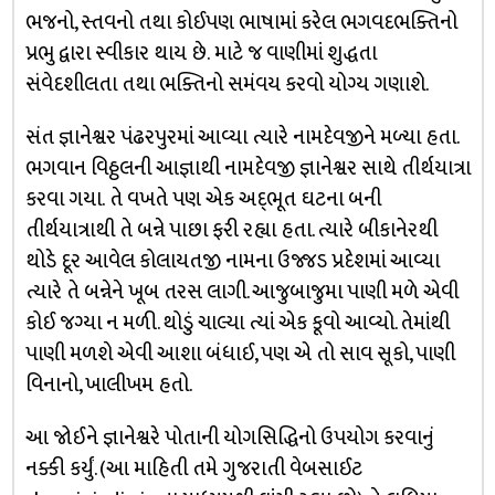
ભજનો, સ્તવનો તથા કોઈપણ ભાષામાં કરેલ ભગવદભક્તિનો
પ્રભુ દ્વારા સ્વીકાર થાય છે. માટે જ વાણીમાં શુદ્ધતા
સંવેદશીલતા તથા ભક્તિનો સમંવય કરવો યોગ્ય ગણાશે.
સંત જ્ઞાનેશ્વર પંઢરપુરમાં આવ્યા ત્યારે નામદેવજીને મળ્યા હતા.
ભગવાન વિઠ્ઠલની આજ્ઞાથી નામદેવજી જ્ઞાનેશ્વર સાથે તીર્થયાત્રા
કરવા ગયા. તે વખતે પણ એક અદ્‌ભૂત ઘટના બની
તીર્થયાત્રાથી તે બન્ને પાછા ફરી રહ્યા હતા. ત્યારે બીકાનેરથી
થોડે દૂર આવેલ કોલાયતજી નામના ઉજ્જડ પ્રદેશમાં આવ્યા
ત્યારે તે બન્નેને ખૂબ તરસ લાગી. આજુબાજુમા પાણી મળે એવી
કોઈ જગ્યા ન મળી. થોડું ચાલ્યા ત્યાં એક કૂવો આવ્યો. તેમાંથી
પાણી મળશે એવી આશા બંધાઈ, પણ એ તો સાવ સૂકો, પાણી
વિનાનો, ખાલીખમ હતો.
આ જોઈને જ્ઞાનેશ્વરે પોતાની યોગસિદ્ધિનો ઉપયોગ કરવાનું
નક્કી કર્યું. (આ માહિતી તમે ગુજરાતી વેબસાઈટ