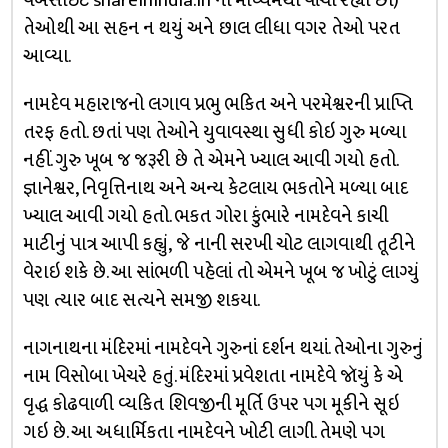
વેબસાઈટ shareinindia.in ના માધ્યમથી વાંચી રહ્યા છો)
તેઓથી આ સહન ન થયું અને છાલ લીધા વગર તેઓ પરત
આવ્યા.
નામદેવ મહારાજનો લગાવ પ્રભુ ભકિત અને પરમેશ્વરની પ્રાપ્તિ
તરફ હતો. છતાં પણ તેઓને યુવાવસ્થા સુધી કોઇ ગુરુ મળ્યા
નહીં. ગુરુ ખૂબ જ જરૂરી છે તે એમને ખ્યાલ આવી ગયો હતો.
જ્ઞાનેશ્વર, નિવૃત્તિનાથ અને અન્ય કેટલાય ભકતોને મળ્યા બાદ
ખ્યાલ આવી ગયો હતો. ભકત ગોરા કુંભારે નામદેવને કાચી
માટીનું પાત્ર આપી કહ્યું, જે નાની સરખી ચોટ લાગવાથી તૂટીને
વેરાઇ શકે છે. આ સાંભળી પહેલાં તો એમને ખૂબ જ ખોટું લાગ્યું
પણ ત્યાર બાદ સત્યને સમજી શકયા.
નાગનાથના મંદિરમાં નામદેવને ગુરુનાં દર્શન થયાં. તેઓના ગુરુનું
નામ વિસોબા ખેચરે હતું. મંદિરમાં પ્રવેશતા નામદેવે જૉયું કે એ
વૃદ્ધ કોઢવાળી વ્યકિત શિવજીની મૂર્તિ ઉપર પગ મૂકીને સૂઇ
ગઇ છે. આ અધાર્મિકતા નામદેવને ખોટી લાગી. તેમણે પગ