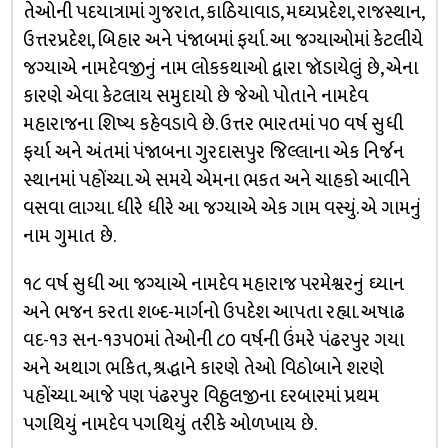
તેઓની પદયાત્રામાં ગુજરાત, કાઠિયાવાડ, મઘ્યપ્રદેશ, રાજસ્થાન,
ઉત્તરપ્રદેશ, બિહાર અને પંજાબમાં ફર્યા. આ જગ્યાઓમાં કેટલીયે
જગ્યાએ નામદેવજીનું નામ લોકકથાઓ દ્વારા જૉડાયેલું છે, એના
કારણે એવા કેટલાય સમુદાયો છે જેઓ પોતાને નામદેવ
મહારાજના શિષ્ય કહેવડાવે છે. ઉત્તર ભારતમાં ૫૦ વર્ષ સુધી
ફર્યા અને અંતમાં પંજાબના ગુરદાસપુર જિલ્લાના એક નિર્જન
સ્થાનમાં પહોંચ્યા. એ સમયે એમના ભકત અને ચાહકો આવીને
વસવા લાગ્યા. ધીરે ધીરે આ જગ્યાએ એક ગામ વસ્યું. એ ગામનું
નામ ગુમાત છે.
૧૮ વર્ષ સુધી આ જગ્યાએ નામદેવ મહારાજ પરમેશ્વરનું ઘ્યાન
અને ભજન કરતા શબ્દ-માર્ગનો ઉપદેશ આપતા રહ્યા. અષાઢ
વદ-૧૩ સન-૧૩૫૦માં તેઓની ૮૦ વર્ષની ઉંમરે પંઢરપુર ગયા
અને અથાગ ભકિત, શ્રદ્ધાને કારણે તેઓ વિઠોબાને શરણે
પહોંચ્યા. આજે પણ પંઢરપુર વિઠ્ઠલજીના દરબારમાં પ્રથમ
પગથિયું નામદેવ પગથિયું તરીકે ઓળખાય છે.