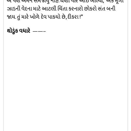
એ પણ એમને સમજાયું નહિ. ઘણી વારે આઈ બોલ્યાં, “એક મૂંગા
ઝાડની વેદના માટે આટલી ચિંતા કરનારો છોકરો સંત બની
જાય. તું મારે ખોળે દેવ પાકયો છે, દીકરા !”
થોડુંક વધારે
——–