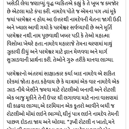
ખસેડી લેવા જણાવ્યું. વૃદ્ધ વ્યકિતએ કહ્યું કે તે ખૂબ જ કમજૉર
છે એટલા માટે કંપા કરી. નામદેવ પોતે જ એમના પગ ત્યાં મૂકે
જયાં પરમેશ્વર ન હોય. આ ઉત્તરથી નામદેવની ચેતના જાગી ઉઠી
અને ખ્યાલ આવી ગયો કે પરમેશ્વર સર્વવ્યાપી છે અને મૂર્તિ
પરમેશ્વર નથી. નામ પૂછવાથી ખબર પડી કે તેઓ મહાત્મા
વિસોબા ખેચરે હતા. નામદેવ મહારાજે તેમના ચરણમાં માથું
ઝુકાવી દીધું અને પરમેશ્વર માટે જ્ઞાન મેળવવા અને માર્ગ
સુઝાડવાની પ્રાર્થના કરી. તેઓને ગુરુ તરીકે માનવા લાગ્યા.
પરમેશ્વરનો અંતરમાં સાક્ષાત્કાર કર્યા બાદ નામદેવ એ શકિત
દરેકમાં જોતા હતા. કહેવાય છે કે યાત્રામાં એક વાર નામદેવે એક
ઝાડ નીચે બેસીને જમવા માટે રોટલીઓ બનાવી અને રોટલી
એક બાજુ મૂકીને તેની ઉપર ઘી લગાવવા માટે નાના વાસણમાં
ઘી કાઢવા લાગ્યા, એ દરમિયાન એક કૂતરો આવીને બધી જ
રોટલીઓ મોંમાં લઇને ભાગ્યો, ઘીનું પાત્ર લઇને નામદેવ તેમની
પાછળ દોડતા જાય અને બોલ્યા. “રૂખી રોટલી ન ખાતો, મને