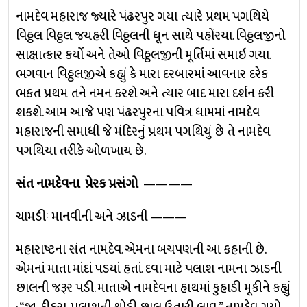
નામદેવ મહારાજ જ્યારે પંઢરપુર ગયા ત્યારે પ્રથમ પગથિયે
વિઠ્ઠલ વિઠ્ઠલ જયહરી વિઠ્ઠલની ધૂન સાથે પહોંરયા. વિઠ્ઠલજીનો
સાક્ષાત્કાર કર્યો અને તેઓ વિઠ્ઠલજીની મૂર્તિમાં સમાઇ ગયા.
ભગવાન વિઠ્ઠલજીએ કહ્યું કે મારા દરબારમાં આવનાર દરેક
ભકત પ્રથમ તને નમન કરશે અને ત્યાર બાદ મારા દર્શન કરી
શકશે. આમ આજે પણ પંઢરપુરના પવિત્ર ધામમાં નામદેવ
મહારાજની સમાધી જે મંદિરનું પ્રથમ પગથિયું છે તે નામદેવ
પગથિયા તરીકે ઓળખાય છે.
સંત નામદેવના પ્રેરક પ્રસંગો
————
ચામડીઃ માનવીની અને ઝાડની ———
મહારાષ્ટના સંત નામદેવ. એમના બચપણની આ કહાની છે.
એમનાં માતા માંદાં પડયાં હતાં. દવા માટે પલાશ નામના ઝાડની
છાલની જરૂર પડી. માતાએ નામદેવના હાથમાં કુહાડી મૂકીને કહ્યું