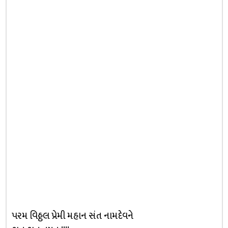
પરમ વિઠ્ઠલ પ્રેમી મહાન સંત નામદેવને