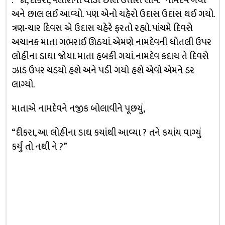
: “જા, દીકરા, પલાશની થોડી છાલ ઉતારી લાવ.” નામદેવ ગયો
અને છાલ લઈ આવ્યો. પણ એનો ચહેરો ઉદાસ ઉદાસ થઈ ગયો.
ત્રણ-ચાર દિવસ એ ઉદાસ ચહેરે ફરતો રહ્યો. પાંચમે દિવસે
અચાનક માતા ગભરાઈ ઊઠયાં. એમણે નામદેવની ધોતલી ઉપર
લોહીના ડાઘા જોયા. માતા હબકી ગયાં. નામદેવ કદાચ તે દિવસે
ઝાડ ઉપર ચડયો હશે અને પડી ગયો હશે એવો એમને ડર
લાગ્યો.
માતાએ નામદેવને નજીક બોલાવીને પૂછયું,
“દીકરા, આ લોહીના ડાઘ કયાંથી આવ્યા ? તને કયાંય વાગ્યું
કર્યું તો નથી ને ?”