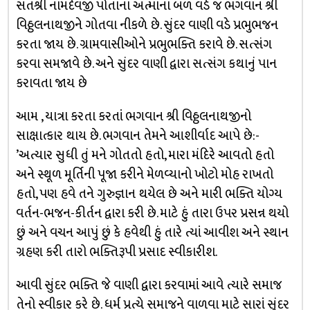
સંતશ્રી નામદેવજી પોતાના અત્માના બળ વડે જ ભગવાન શ્રી
વિઠ્ઠલનાથજીને ગોતવા નીકળે છે. સુંદર વાણી વડે પ્રભુભજન
કરતા જાય છે. ગ્રામવાસીઓને પ્રભુભક્તિ કરાવે છે. સત્સંગ
કરવા સમજાવે છે. અને સુંદર વાણી દ્વારા સત્સંગ કથાનું પાન
કરાવતા જાય છે
આમ , યાત્રા કરતા કરતાં ભગવાન શ્રી વિઠ્ઠલનાથજીનો
સાક્ષાત્કાર થાય છે. ભગવાન તેમને આશીર્વાદ આપે છે:-
’અત્યાર સુધી તું મને ગોતતો હતો, મારા મંદિરે આવતો હતો
અને સ્થૂળ મૂર્તિની પૂજા કરીને મેળવ્યાનો ખોટો મોહ રાખતો
હતો, પણ હવે તને ગુરુજ્ઞાન થયેલ છે અને મારી ભક્તિ યોગ્ય
વર્તન-ભજન-કીર્તન દ્વારા કરી છે. માટે હું તારા ઉપર પ્રસન્ન થયો
છું અને વચન આપું છું કે હવેથી હું તારે ત્યાં આવીશ અને સ્થાન
ગ્રહણ કરી તારો ભક્તિરૂપી પ્રસાદ સ્વીકારીશ.
આવી સુંદર ભક્તિ જે વાણી દ્વારા કરવામાં આવે ત્યારે સમાજ
તેનો સ્વીકાર કરે છે. ધર્મ પ્રત્યે સમાજને વાળવા માટે સારાં સુંદર