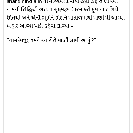
shareinindia.in ના માધ્યમથી વાંચી રહ્યા છો) તે લધિમા
નામની સિદ્ધિથી અત્યંત સૂક્ષ્મરૂપ ધારમ કરી કૂવાના તળિયે
ઊતર્યા અને એની ભૂમિને ભેદીને પાતાળમાંથી પાણી પી આવ્યા.
બહાર આવ્યા પછી કહેવા લાગ્યા –
“નામદેવજી, તમને આ રીતે પાણી લાવી આપું ?”