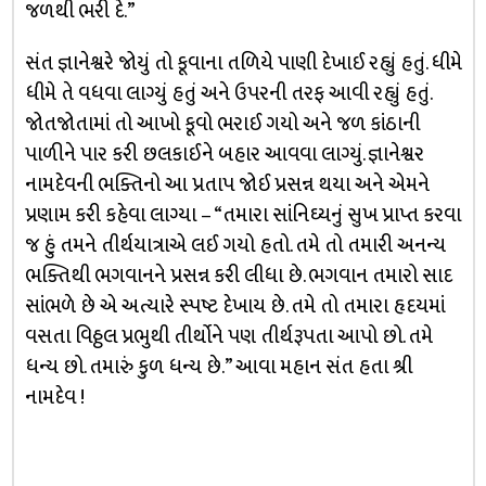
જળથી ભરી દે.”
સંત જ્ઞાનેશ્વરે જોયું તો કૂવાના તળિયે પાણી દેખાઈ રહ્યું હતું. ધીમે
ધીમે તે વધવા લાગ્યું હતું અને ઉપરની તરફ આવી રહ્યું હતું.
જોતજોતામાં તો આખો કૂવો ભરાઈ ગયો અને જળ કાંઠાની
પાળીને પાર કરી છલકાઈને બહાર આવવા લાગ્યું. જ્ઞાનેશ્વર
નામદેવની ભક્તિનો આ પ્રતાપ જોઈ પ્રસન્ન થયા અને એમને
પ્રણામ કરી કહેવા લાગ્યા – “તમારા સાંનિઘ્યનું સુખ પ્રાપ્ત કરવા
જ હું તમને તીર્થયાત્રાએ લઈ ગયો હતો. તમે તો તમારી અનન્ય
ભક્તિથી ભગવાનને પ્રસન્ન કરી લીધા છે. ભગવાન તમારો સાદ
સાંભળે છે એ અત્યારે સ્પષ્ટ દેખાય છે. તમે તો તમારા હૃદયમાં
વસતા વિઠ્ઠલ પ્રભુથી તીર્થોને પણ તીર્થરૂપતા આપો છો. તમે
ધન્ય છો. તમારું કુળ ધન્ય છે.” આવા મહાન સંત હતા શ્રી
નામદેવ !