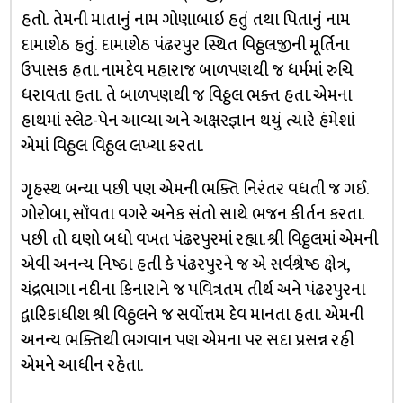
હતો. તેમની માતાનું નામ ગોણાબાઇ હતું તથા પિતાનું નામ
દામાશેઠ હતું. દામાશેઠ પંઢરપુર સ્થિત વિઠ્ઠલજીની મૂર્તિના
ઉપાસક હતા. નામદેવ મહારાજ બાળપણથી જ ધર્મમાં રુચિ
ધરાવતા હતા. તે બાળપણથી જ વિઠ્ઠલ ભક્ત હતા. એમના
હાથમાં સ્લેટ-પેન આવ્યા અને અક્ષરજ્ઞાન થયું ત્યારે હંમેશાં
એમાં વિઠ્ઠલ વિઠ્ઠલ લખ્યા કરતા.
ગૃહસ્થ બન્યા પછી પણ એમની ભક્તિ નિરંતર વધતી જ ગઈ.
ગોરોબા, સૉંવતા વગરે અનેક સંતો સાથે ભજન કીર્તન કરતા.
પછી તો ઘણો બધો વખત પંઢરપુરમાં રહ્યા. શ્રી વિઠ્ઠલમાં એમની
એવી અનન્ય નિષ્ઠા હતી કે પંઢરપુરને જ એ સર્વશ્રેષ્ઠ ક્ષેત્ર,
ચંદ્રભાગા નદીના કિનારાને જ પવિત્રતમ તીર્થ અને પંઢરપુરના
દ્વારિકાધીશ શ્રી વિઠ્ઠલને જ સર્વોત્તમ દેવ માનતા હતા. એમની
અનન્ય ભક્તિથી ભગવાન પણ એમના પર સદા પ્રસન્ન રહી
એમને આધીન રહેતા.