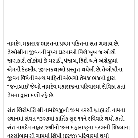
નામદેવ મહારાજ ભારતના પ્રથમ પંકિતના સંત ગણાય છે.
તેઓશ્રીના જીવનની મુખ્ય ઘટનાઓ વિશે ખૂબ જ ઓછી
જાણકારી લોકોમાં છે. મરાઠી, પંજાબ, હિંદી અને અંગ્રેજીમાં
એમની કેટલીય જીવનકથાઓ પ્રસ્તુત થયેલી છે. તેઓશ્રીના
જીવન વિષેની અન્ય માહિતી અંભંગો તેમજ ભજનો દ્વારા
“જનાબાઇ’ જેઓ નામદેવ મહારાજના પરિવારમાં સેવિકા હતાં
તેમના દ્વારા મળી રહે છે.
સંત શિરોમણિ શ્રી નામદેવજીનો જન્મ નરસી બ્રાહ્મણી નામના
સ્થાનમાં સંવત ૧૩૨૭માં કાર્તિક સુદ ૧૧ને રવિવારે થયો હતો.
સંત નામદેવ મહારાજશ્રીનો જન્મ મહારાષ્ટ્રના પરભની જિલ્લાના
નરસીબામણી ગામમાં શિંપી (દરજી) પરિવારમાં થયો