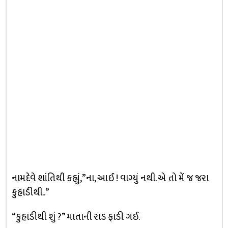
નામદેવે શાંતિથી કહ્યું,”ના, આઈ ! વાગ્યું નથી. એ તો મેં જ જરા
કુહાડીથી..”
“કુહાડીથી શું ?” માતાની રાડ ફાડી ગઈ.