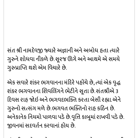
સંત શ્રી નામદેવજી જ્યારે અજ્ઞાની અને અબોધ હતા ત્યારે
ગુરુને શોધવા નીકળે છે. સૂરજ ઊગે અને આથમે એ સમયે
ગુરુપ્રાપ્તિ થશે એમ વિચારે છે.
એક સવારે શંકર ભગવાનના મંદિરે પહોંચે છે, ત્યાં એક વૃદ્ધ
શંકર ભગવાનના શિવલિંગને ભેટીને સૂતા છે. સંતશ્રીએ 3
દિવસ રાહ જોઇ અને ભગવદભક્તિ કરતા બેસી રહ્યા. એને
ગુરુનો સત્સંગ મળે છે. ભગવત ભક્તિનો રાહ કઠિન છે.
અનેકાનેક નિયમો પાળવા પડે છે. વૃત્તિ કાબૂમાં રાખવી પડે છે.
જીવનમાં સદવર્તન કરવાનાં હોય છે.