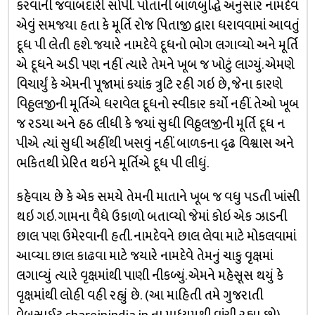
કરવાની જવાબદારી સોંપી. પોતાની બાળબુદ્ધિ અનુસાર નામદેવ
એવું સમજયા હતા કે મૂર્તિ રોજ પિતાજી દ્વારા ધરાવવામાં આવતું
દૂધ પી લેતી હશે. જયારે નામદેવે દૂધનો ભોગ લગાવ્યો અને મૂર્તિ
એ દૂધને અડી પણ નહીં ત્યારે તેમને ખૂબ જ ખોટું લાગ્યું. એમણે
વિચાર્યું કે એમની પૂજામાં કયાંક ત્રુટિ રહી ગઇ છે, જેના કારણે
વિઠ્ઠલજીની મૂર્તિએ ધરાવેલ દૂધનો સ્વીકાર કર્યો નહીં. તેઓ ખૂબ
જ રડયા અને હઠ લીધી કે જયાં સુધી વિઠ્ઠલજીની મૂર્તિ દૂધ ન
પીએ ત્યાં સુધી અહીંથી ખસવું નહીં. બાળકના દૃઢ વિશ્વાસ અને
ભકિતથી પ્રેરિત થઇને મૂર્તિએ દૂધ પી લીધું.
કહેવાય છે કે એક સમયે તેમની માતાને ખૂબ જ વધુ પડતી ખાંસી
થઇ ગઇ. ગામના વૈધે ઉકાળો બતાવ્યો જેમાં કોઇ એક ઝાડની
છાલ પણ ઉમેરવાની હતી. નામદેવને છાલ લેવા માટે મોકલવામાં
આવ્યા. છાલ કાઢવા માટે જયારે નામદેવે તેમનું ચાકુ વૃક્ષમાં
લગાવ્યું ત્યારે વૃક્ષમાંથી પાણી નીકળ્યું. એમને મહેસૂસ થયું કે
વૃક્ષમાંથી લોહી વહી રહ્યું છે. (આ માહિતી તમે ગુજરાતી