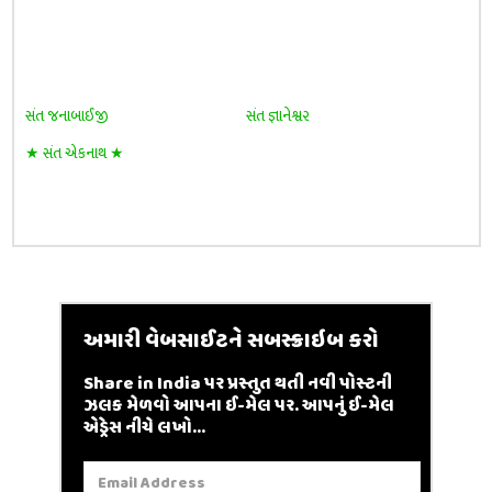
સંત જનાબાઈજી
સંત જ્ઞાનેશ્વર
★ સંત એકનાથ ★
અમારી વેબસાઈટને સબસ્ક્રાઇબ કરો
Share in India પર પ્રસ્તુત થતી નવી પોસ્ટની
ઝલક મેળવો આપના ઈ-મેલ પર. આપનું ઈ-મેલ
એડ્રેસ નીચે લખો...
Email