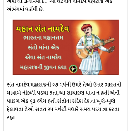
એમાં ઘી લગાવવા દો.” આ ઘટનાને નામદેવ મહારાજે એક
અંભંગમાં વર્ણવી છે.
સંત નામદેવ મહારાજની ૨૭ વર્ષની ઉંમરે તેઓ ઉત્તર ભારતની
યાત્રાએ નીકળી પડયા હતા, આ સાધારણ યાત્રા ન હતી એની
પાછળ એક દૃઢ ઘ્યેય હતો. સંતોના સંદેશ દેશના ખૂણે-ખૂણે
ફેલાવતા તેઓ સતત ૨૫ વર્ષથી વધારે સમય પદયાત્રા કરતા
રહ્યા.