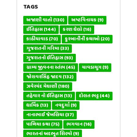
TAGS
અજાણી વાતો
(130)
અષ્ટવિનાયક
(9)
ઈતિહાસ
(144)
કરણ ઘેલો
(16)
કાઠીયાવાડ
(70)
કુરબાનીની કથાઓ
(20)
ગુજરાતની ગરિમા
(33)
ગુજરાતનો ઇતિહાસ
(93)
ગ્રામ્ય જીવનના સ્તંભ
(45)
ચાવડાયુગ
(9)
જોરાવરસિંહ જાદવ
(132)
ઝવેરચંદ મેઘાણી
(180)
તહેવાર નો ઇતિહાસ
(13)
દોલત ભટ્ટ
(44)
ધાર્મિક
(13)
નવદુર્ગા
(9)
નાનાભાઈ જેબલિયા
(37)
પાળિયા કથા
(75)
ભગવાન
(16)
ભારતનાં અદભૂત શિલ્પો
(9)