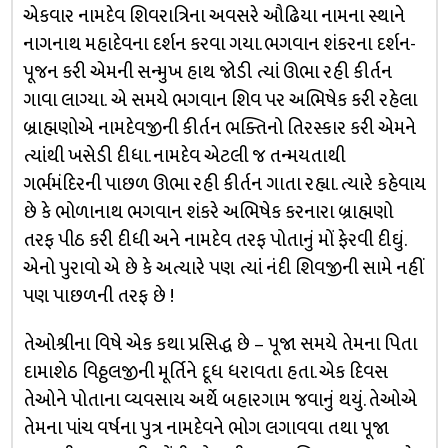
એકવાર નામદેવ શિવરાત્રિના અવસરે ઔઢિયા નામના સ્થાને
નાગનાથ મહાદેવના દર્શન કરવા ગયા. ભગવાન શંકરના દર્શન-
પૂજન કરી એમની સન્મુખ હાથ જોડી ત્યાં ઊભા રહી કીર્તન
ગાવા લાગ્યા. એ સમયે ભગવાન શિવ પર અભિષેક કરી રહેલા
બ્રાહ્મણોએ નામદેવજીની કીર્તન ભક્તિનો તિરસ્કાર કરી એમને
ત્યાંથી ખસેડી દીધા. નામદેવ એટલી જ તન્મયતાથી
ગર્ભમંદિરની પાછળ ઊભા રહી કીર્તન ગાતા રહ્યા. ત્યારે કહેવાય
છે કે ભોળાનાથ ભગવાન શંકરે અભિષેક કરનારા બ્રાહ્મણો
તરફ પીઠ કરી દીધી અને નામદેવ તરફ પોતાનું મોં ફેરવી દીઘું.
એનો પુરાવો એ છે કે અત્યારે પણ ત્યાં નંદી શિવજીની સામે નહીં
પણ પાછળની તરફ છે !
તેઓશ્રીના વિષે એક કથા પ્રસિદ્ધ છે – પૂજા સમયે તેમના પિતા
દામાશેઠ વિઠ્ઠલજીની મૂર્તિને દૂધ ધરાવતા હતા. એક દિવસ
તેઓને પોતાના વ્યવસાય અર્થે બહારગામ જવાનું થયું. તેઓએ
તેમના પાંચ વર્ષના પુત્ર નામદેવને ભોગ લગાવવા તથા પૂજા