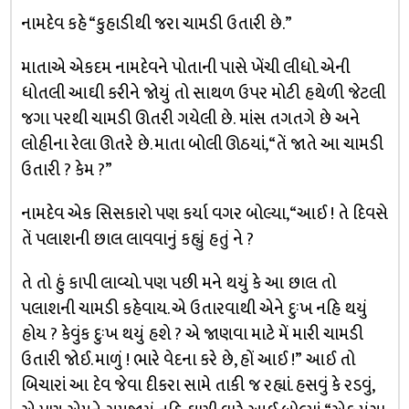
નામદેવ કહે “કુહાડીથી જરા ચામડી ઉતારી છે.”
માતાએ એકદમ નામદેવને પોતાની પાસે ખેંચી લીધો. એની
ધોતલી આઘી કરીને જોયું તો સાથળ ઉપર મોટી હથેળી જેટલી
જગા પરથી ચામડી ઊતરી ગયેલી છે. માંસ તગતગે છે અને
લોહીના રેલા ઊતરે છે. માતા બોલી ઊઠયાં, “તેં જાતે આ ચામડી
ઉતારી ? કેમ ?”
નામદેવ એક સિસકારો પણ કર્યા વગર બોલ્યા, “આઈ ! તે દિવસે
તેં પલાશની છાલ લાવવાનું કહ્યું હતું ને ?
તે તો હું કાપી લાવ્યો. પણ પછી મને થયું કે આ છાલ તો
પલાશની ચામડી કહેવાય. એ ઉતારવાથી એને દુઃખ નહિ થયું
હોય ? કેવુંક દુઃખ થયું હશે ? એ જાણવા માટે મેં મારી ચામડી
ઉતારી જોઈ. માળું ! ભારે વેદના કરે છે, હોં આઈ !” આઈ તો
બિચારાં આ દેવ જેવા દીકરા સામે તાકી જ રહ્યાં. હસવું કે રડવું,