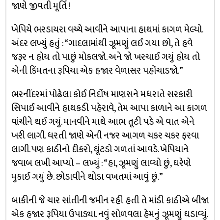
જાણે જીવતી મૂર્તિ !
ખેપિયે ભરડાયરા વચ્ચે આવીને આપાના હાથમાં કાગળ મેલ્યો.
અંદર લખ્યું હતું : “ગાદલામાંથી ઝૂમણું લઈ ગયા છો, તે હવે
જરૂર ન હોય તો પાછું મોકલજો. અને જો ખરચાઈ ગયું હોય તો
એની કિંમતના રૂપિયા એક હજાર વેળાસર પહોંચાડજો.”
ભરનીંદરમાં પોઢેલા કોઈ નિર્દોષ માણસને મધરાતે સરકારી
સિપાઈ આવીને હાથકડી પહેરાવે, તેમ આપા કાળાને આ કાગળ
વાંચીને થઈ ગયું. માનવીને માથે આભ તૂટી પડે એ વાત એને
ખરી લાગી. ધરતી જાણે એની નજર આગળ ચકર ચકર ફરવા
લાગી. પણ કાઠીનો દીકરો, ઘૂંટડો ગળતાં આવડે. ખેપિયાને
જવાબ લખી આપ્યો – લખ્યું : “હા, ઝૂમણું લાવ્યો છું, ઘરેણે
મુકાઈ ગયું છે. છોડાવીને થોડા વખતમાં આવું છું.”
બાકીની જે ચાર સાંતીની જમીન રહી હતી તે માંડી કાઠીએ બીજા
એક હજાર રૂપિયા ઉપાડ્યા. નવું સોળવલા હેમનું ઝૂમણું ઘડાવ્યું.