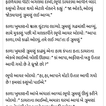
ફાળિયામાં વીંટી બગલમાં દાબી, ભૂવો ડાયરામાં આવીને બેઠો.
કસૂંબો તૈયાર થયો એટલે નોકરને કહ્યું : “ જા ઓરડે, ઓલ્યું
જોડ્યવાળું ઝૂમણું લઈ આવ્ય.”
કાળા ખુમાણનો શ્વાસ ઘૂંટાવા લાગ્યો. ઝૂમણું ગઢમાંથી આવ્યું,
સામે મુકાણું. પછી મોં મલકાવીને ભૂવો આયર બોલ્યો : “આપા
કાળા, લ્યો કાઢો ઓલ્યું, તમે લઈ ગ્યા’તા ઈ ઝૂમણું.”
કાળા ખુમાણે ઝૂમણું કાઢ્યું. એના હાથ કંપતા હતા. ડાયરાના
એકબે ભાઈઓ બોલી ઊઠ્યા : “ કાં આપા, અફીણનો બહુ ઉતાર
આવી ગયો છે તે ધ્રૂજો છો ?”
ભૂવો આયર બોલ્યો : “હા, હા, આપાને મોટો ઉતાર આવી ગયો
છે ! હમણાં કસૂંબો પાઈએ.”
કાળા ખુમાણની આંખે અંધારાં આવ્યાં. ભૂવો ઝૂમણું ઊંચું કરીને
બોલ્યો : “ ડાયરાના ભાઈઓ, અમારા ઘરમાં આવાં બે ઝૂમણાં