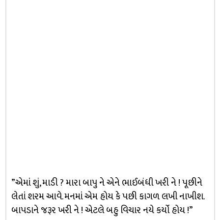
”એમાં શું, માડી ? મારા બાપુ ને એને ભાઈબંધી ખરી ને ! પૂછીને
લેતાં શરમ આવે. મનમાં એમ હોય કે પછી કાગળ લખી નાખીશ.
બાપડાને જરૂર ખરી ને ! એટલે બહુ વિચાર નયે કર્યો હોય !”