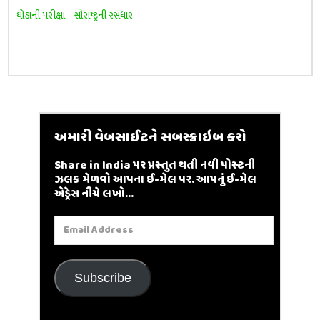
ઘોડાની પરીક્ષા – સૌરાષ્ટ્રની રસધાર
અમારી વેબસાઈટને સબસ્ક્રાઇબ કરો
Share in India પર પ્રસ્તુત થતી નવી પોસ્ટની
ઝલક મેળવો આપના ઈ-મેલ પર. આપનું ઈ-મેલ
એડ્રેસ નીચે લખો...
Email
Address
Subscribe