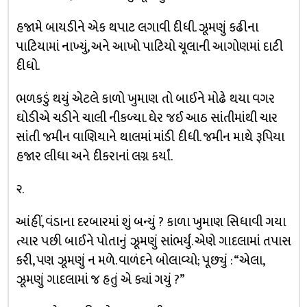
હજામે બાયડીને એક થપાટ લગાવી દીધી. ઝૂમણું કઢીના
પાટિયામાં નાખ્યું, અને આખો પાટિયો ચૂલાની આગોણમાં દાટી
દીધો.
ભળકડું થયું એટલે કાળો ખુમાણ તો બાઈને મોઢે થયા વગર
ઘોડીએ ચડીને ચાલી નીકળ્યા. ઘેર જઈ આઠ સાંતીમાંથી ચાર
સાંતી જમીન વાણિયાને થાલમાં માંડી દીધી. જમીન માથે રૂપિયા
હજાર લીધા અને દીકરાનાં લગ્ન કર્યાં.
૨.
આંહીં, વંડાના દરબારમાં શું બન્યું ? કાળા ખુમાણ સિધાવી ગયા
ત્યાર પછી બાઈને પોતાનું ઝૂમણું સાંભર્યું. એણે ગાદલામાં તપાસ
કરી, પણ ઝૂમણું ન મળે. વાળંદને બોલાવ્યો; પૂછ્યું : “એલા,
ઝૂમણું ગાદલામાં જ હતું એ ક્યાં ગયું ?”