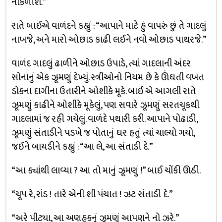
નીકળીશ.”
રાતે બાઈએ વાળંદને કહ્યું : “આપાને માટે હું વાપરું છું તે ગાદલું
નાખજે, અને મારો ઓછાડ કાઢી લઈને નવો ઓછાડ પાથરજે.”
વાળંદ ગાદલું ઢાળીને ઓછાડ ઉપાડે, ત્યાં ગાદલાની અંદર
સોનાનું એક ઝૂમણું દેખ્યું. સ્ત્રીઓનો નિયમ છે કે ઊંઘતી વખત
ડોકના દાગીના ઉતારીને ઓશીકે મૂકે. બાઈ એ આગલી રાતે
ઝૂમણું કાઢીને ઓશીકે મૂકેલું, પણ સવારે ઝૂમણું સરતચૂકથી
ગાદલામાં જ રહી ગયેલું. વાળંદે પથારી કરી. આપાને પોઢાડી,
ઝૂમણું સંતાડીને પડખે જ પોતાનું ઘર હતું ત્યાં ચાલ્યો ગયો,
જઈને બાયડીને કહ્યું : “આ લે, આ સંતાડી દે.”
“આ ક્યાંથી લાવ્યા ? આ તો માનું ઝૂમણું !” બાઈ ચોંકી ઊઠી.
“ચૂપ રે, રાંડ ! તારે એની શી પંચાત ! ઝટ સંતાડી દે.”
“અરે પીટ્યા, આ અણહકનું ઝૂમણું આપણને નો ઝરે.”