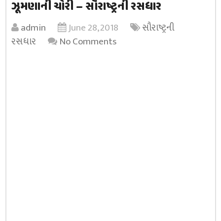
ઝૂમણાની ચોરી – સૌરાષ્ટ્રની રસધાર
admin
June 28, 2018
સૌરાષ્ટ્રની
રસધાર
No Comments