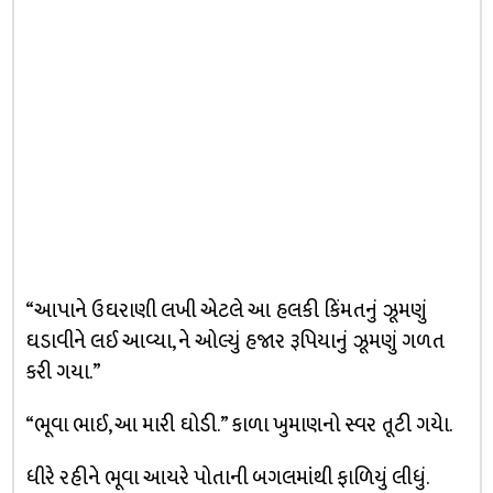
“આપાને ઉઘરાણી લખી એટલે આ હલકી કિંમતનું ઝૂમણું
ઘડાવીને લઈ આવ્યા, ને ઓલ્યું હજાર રૂપિયાનું ઝૂમણું ગળત
કરી ગયા.”
“ભૂવા ભાઈ, આ મારી ઘોડી.” કાળા ખુમાણનો સ્વર તૂટી ગયેા.
ધીરે રહીને ભૂવા આયરે પોતાની બગલમાંથી ફાળિયું લીધું.