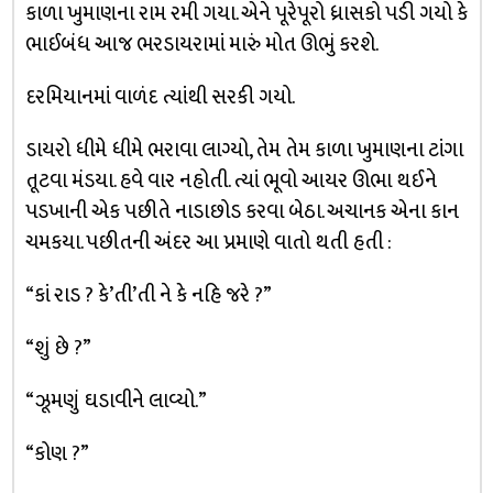
કાળા ખુમાણના રામ રમી ગયા. એને પૂરેપૂરો ધ્રાસકો પડી ગયો કે
ભાઈબંધ આજ ભરડાયરામાં મારું મોત ઊભું કરશે.
દરમિયાનમાં વાળંદ ત્યાંથી સરકી ગયો.
ડાયરો ધીમે ધીમે ભરાવા લાગ્યો, તેમ તેમ કાળા ખુમાણના ટાંગા
તૂટવા મંડયા. હવે વાર નહોતી. ત્યાં ભૂવો આયર ઊભા થઈને
પડખાની એક પછીતે નાડાછોડ કરવા બેઠા. અચાનક એના કાન
ચમકયા. પછીતની અંદર આ પ્રમાણે વાતો થતી હતી :
“કાં રાડ ? કે’તી’તી ને કે નહિ જરે ?”
“શું છે ?”
“ઝૂમણું ઘડાવીને લાવ્યો.”
“કોણ ?”