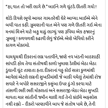
“હા, વાત તો ખરી લાગે છે.” બાઈને ગળે ઘૂંટડે. ઊતરી ગયો !
થોડે દિવસે ભૂવો આયર ગામતરેથી ઘેરે આવ્યા. બાઈએ એને
બધી વાત કહી. ઝૂમણાની વાત એને પણ ગળે ઊતરી ગઈ. એના
મનમાં મિત્રને માટે બહુ માઠું લાગ્યું. પણ રૂપિયા એક હજારનું
ઝૂમણું ! કળવળથી કઢાવી લેવું જેઈએ. એણે ખેપિયો કરીને
કાગળ મોકલ્યો.
ધામધૂમથી દીકરાનાં લગ્ન પતાવીને, જાણે નવ ખંડની બાદશાહી
સાંપડી હોય તેવા સંતોષથી કાળો ખુમાણ ડેલીમાં બેઠા બેઠા
ડુંઘાની ઘૂંટ તાણતા હતા. દીકરાનાં વહુ કોઈ સારા કુળમાંથી
આવેલાં એટલે લગ્નની સુખડીમાંથી જે બાકી વધેલું તેમાંથી રોજ
સવારે ને બપોરે સસરાજીને કસુંબા ઉપર ઠુંગો કરવા માટે
તાંસળી ભરી ભરી મોકલતાં અને સસરાજી બેઠા બેઠા સુખડી
ચાવતા. ચાર સાંતીની જમીન ચાલી ગઈ તેનો કાંઈયે અફસોસ
નથી રહ્યો – દીકરો પરણાવીને બાપ જે સંતોષ પામે છે, તેની