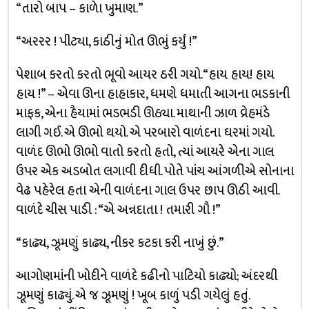
“તારો બાપ – કાળેા ખુમાણ.”
“અરરર ! પીટ્યા, કાઠીનું મોત ઊભું કર્યું !”
પેશાબ કરતો કરતો ભૂવો આયર ઠરી ગયો. “હાય હાય! હાય
હાય !” – એવા ઊના હાહાકાર, ધમણે ધમાતી આગના ભડકાની
માફક, એના હૈયામાં ભડભડી ઊઠ્યા. માથાની ઝાળ વ્રેહમંડે
લાગી ગઈ. એ ઊભો થયો. એ પરબારો વાળંદના ઘરમાં ગયો.
વાળંદ ઊભો ઊભો વાતો કરતો હતો, ત્યાં આયરે એના ગાલ
ઉપર એક અડબોત લગાવી દીધી. પોતે પાંચ આંગળીએ સોનાના
વેઢ પહેરેલ હતા એની વાળંદના ગાલ ઉપર છાપ ઊઠી આવી.
વાળંદે ચીસ પાડી : “એ અન્નદાતા ! તમારી ગૌ !”
“કાઢ્ય, ઝૂમણું કાઢ્ય, નીકર કટકા કરી નાખું છું.”
આગોણમાંની ખોદીને વાળંદે કઢીનો પાટિયો કાઢ્યો; અંદરથી
ઝૂમણું કાઢ્યું. એ જ ઝૂમણું ! ખૂબ કાળું પડી ગયેલું હતું.