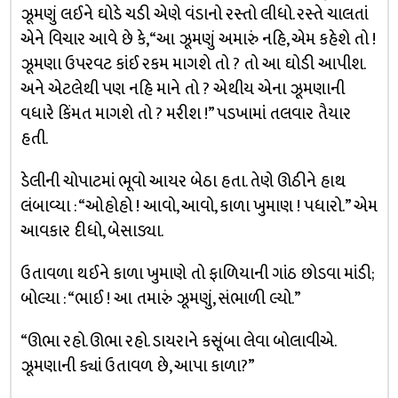
ઝૂમણું લઈને ઘોડે ચડી એણે વંડાનો રસ્તો લીધો. રસ્તે ચાલતાં
એને વિચાર આવે છે કે, “આ ઝૂમણું અમારું નહિ, એમ કહેશે તો !
ઝૂમણા ઉપરવટ કાંઈ રકમ માગશે તો ? તો આ ઘોડી આપીશ.
અને એટલેથી પણ નહિ માને તો ? એથીય એના ઝૂમણાની
વધારે કિંમત માગશે તો ? મરીશ !” પડખામાં તલવાર તૈયાર
હતી.
ડેલીની ચોપાટમાં ભૂવો આયર બેઠા હતા. તેણે ઊઠીને હાથ
લંબાવ્યા : “ઓહોહો ! આવો, આવો, કાળા ખુમાણ ! પધારો.” એમ
આવકાર દીધો, બેસાડ્યા.
ઉતાવળા થઈને કાળા ખુમાણે તો ફાળિયાની ગાંઠ છોડવા માંડી;
બોલ્યા : “ભાઈ ! આ તમારું ઝૂમણું, સંભાળી લ્યો.”
“ઊભા રહો. ઊભા રહો. ડાયરાને કસૂંબા લેવા બોલાવીએ.
ઝૂમણાની ક્યાં ઉતાવળ છે, આપા કાળા?”