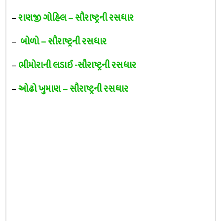
–
રાણજી ગોહિલ – સૌરાષ્ટ્રની રસધાર
–
બોળો – સૌરાષ્ટ્રની રસધાર
–
ભીમોરાની લડાઈ -સૌરાષ્ટ્રની રસધાર
–
ઓઢો ખુમાણ – સૌરાષ્ટ્રની રસધાર