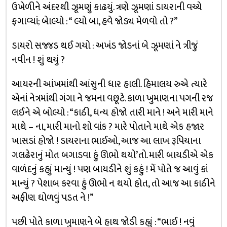
ઉખેળીને અંદરથી ઝૂમણું કાઢયું. ત્રણે ઝૂમણાં ડાયરાની વચ્ચે
ફગાવ્યાં; બેાલ્યો : “ લ્યો બા, હવે જોડ્ય મેળવો તો ?”
ડાયરો સજ્જડ થઈ ગયો : અખંડ જોડનાં બે ઝૂમણાં ને ત્રીજું
નવીન ! શું થયું ?
આયરની આંખમાંથી આંસુની ધાર હાલી. હિમાલય રુએ ત્યારે
એનાં નેત્રમાંથી ગંગા ને જમના વછૂટે. કાળા ખુમાણના પગની રજ
લઈને એ બોલ્યો : “કાઠી, ધન્ય હોજો તારી માને ! અને મારી માને
માથે – ના, મારી માનો શો વાંક ? મારે પોતાને માથે એક હજાર
ખાસડાં હોજો ! ડાયરાના ભાઈઓ, આજ આ લાખ રૂપિયાના
ગલઢેરાનું મોત બગાડવા હું ઊભો થયો’તો. મારી બાયડીએ એક
વાળંદનું કહ્યું માન્યું ! પણ બાયડીને શું કહું ! મેં પોતે જ આવું કાં
માન્યું ? પેશાબ કરવા હું ઊભો ન થયો હોત, તો આજ આ કાઠીને
અફીણ ઘોળવું પડત ને !”
પછી પોતે કાળા ખુમાણને બે હાથ જોડી કહ્યું : “ભાઈ ! નવું