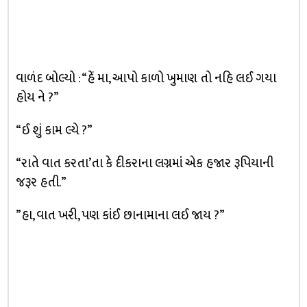
વાળંદ બોલ્યો : “હેં મા, આપો કાળો ખુમાણ તો નહિ લઈ ગયા
હોય ને ?”
“ઈ શું કામ લ્યે ?”
“રાતે વાત કરતા’તા કે દીકરાના લગ્નમાં એક હજાર રૂપિયાની
જરૂર હતી.”
”હા, વાત ખરી, પણ કાંઈ છાનામાના લઈ જાય ?”