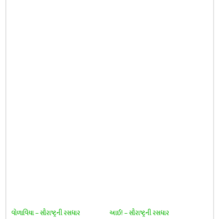
વોળાવિયા – સૌરાષ્ટ્રની રસધાર
આઈ! – સૌરાષ્ટ્રની રસધાર