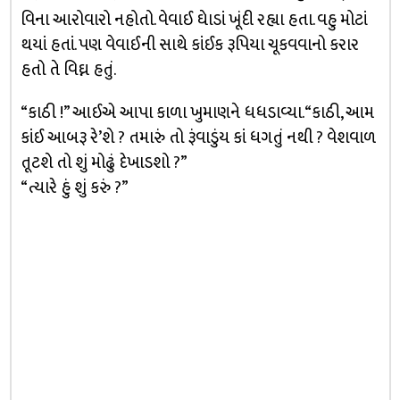
વિના આરોવારો નહોતો. વેવાઈ ઘેાડાં ખૂંદી રહ્યા હતા. વહુ મોટાં
થયાં હતાં. પણ વેવાઈની સાથે કાંઈક રૂપિયા ચૂકવવાનો કરાર
હતો તે વિઘ્ન હતું.
“કાઠી !” આઈએ આપા કાળા ખુમાણને ધધડાવ્યા. “કાઠી, આમ
કાંઈ આબરૂ રે’શે ? તમારું તો રૂંવાડુંય કાં ધગતું નથી ? વેશવાળ
તૂટશે તો શું મોઢું દેખાડશો ?”
“ત્યારે હું શું કરું ?”