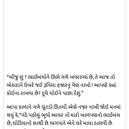
“બીજું શું ? ભાઈબંધોને ઊભે ગળે ખવરાવ્યાં છે, તે આજ તો
એકાદાને ઉંબરે જઈ રૂપિયા હજારનું વેણ નાખો ! આપણે ક્યાં
કોઈના રાખવા છે? દૂધે ધોઈને પાછા દેશું.”
આપા કાળાને ગળે ઘૂંટડો ઊતર્યો. એણે નજર નાખી જોઈ. મનમાં
થયું કે, “વંડે પહોચું. ભૂવો આયર તો મારો બાળપણનો ભાઈબંધ
છે, ઘોડિયાનો સાથી છે. ભગવાને એને ઘરે માયા ઠાલવી છે.