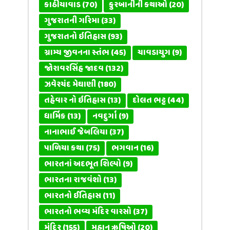
કાઠીયાવાડ
(70)
કુરબાનીની કથાઓ
(20)
ગુજરાતની ગરિમા
(33)
ગુજરાતનો ઇતિહાસ
(93)
ગ્રામ્ય જીવનના સ્તંભ
(45)
ચાવડાયુગ
(9)
જોરાવરસિંહ જાદવ
(132)
ઝવેરચંદ મેઘાણી
(180)
તહેવાર નો ઇતિહાસ
(13)
દોલત ભટ્ટ
(44)
ધાર્મિક
(13)
નવદુર્ગા
(9)
નાનાભાઈ જેબલિયા
(37)
પાળિયા કથા
(75)
ભગવાન
(16)
ભારતનાં અદભૂત શિલ્પો
(9)
ભારતના રાજવંશો
(13)
ભારતનો ઈતિહાસ
(11)
ભારતનો ભવ્ય મંદિર વારસો
(37)
મંદિર
(155)
મહાન ઋષિઓ
(20)