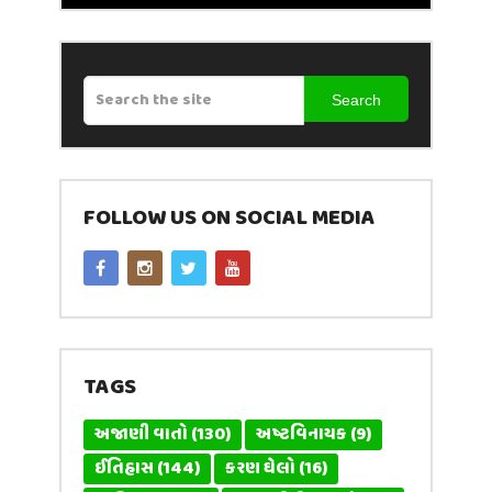
Search
FOLLOW US ON SOCIAL MEDIA
TAGS
અજાણી વાતો
(130)
અષ્ટવિનાયક
(9)
ઈતિહાસ
(144)
કરણ ઘેલો
(16)