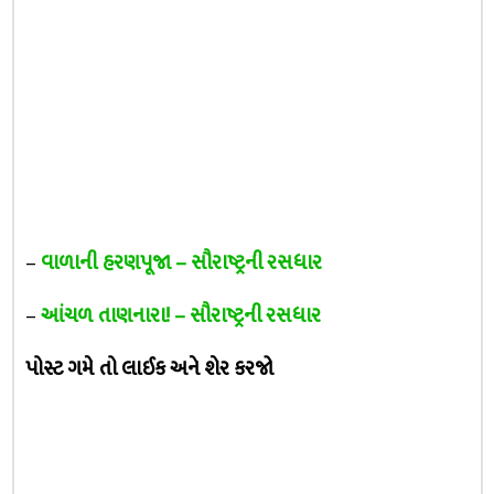
–
વાળાની હરણપૂજા – સૌરાષ્ટ્રની રસધાર
–
આંચળ તાણનારા! – સૌરાષ્ટ્રની રસધાર
પોસ્ટ ગમે તો લાઈક અને શેર કરજો