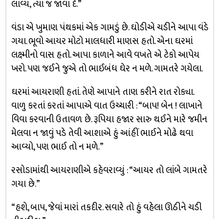
લાવ્ય, ત્યાં જ જાવા દે.”
વંડા એ ખુમાણ પંથકમાં એક ગામડું છે. ઘોડીએ ચડીને આપા વંડે
ગયા. ભૂવો આયર મોટો માલધારી માણસ હતો. એના ઘરમાં
લક્ષ્મીનો વાસ હતો. આપા કાળાને આવે વખતે એ ટેકો આપેય
ખરો. પણ જઈને જુએ તો ભાઈબંધ ઘેર ન મળે. ગામતરે ગયેલા.
ઘરમાં આયરાણી હતાં. તેણે આપાને તાણ કરીને રાત રોક્યા.
વાળુ કરતાં કરતાં આપાએ વાત ઉચ્ચારી : “બાપ! બેન ! લાખાને
વિવા કરવાની ઉતાવળ છે. રૂપિયા હજાર સારુ થઈને મારે જમીન
મેલવા ન જાવું પડે તેવી આશાએ હું આંહીં ભાઈને મોઢે થવા
આવ્યો, પણ ભાઈ તો ન મળે.”
રસોડામાંથી આયરાણીએ કહેવરાવ્યું : “આયર તો લાંબે ગામતરે
ગયા છે.”
“હશે, બાપ, જેવાં મારાં તકદીર. સવારે તો હું વહેલા ઊઠીને ચડી