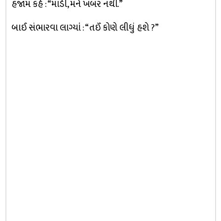
હજામ કહે : “માડી, મને ખબર નથી.”
બાઈ સંભારવા લાગ્યાં : “તઈં કોણે લીધું હશે ?”