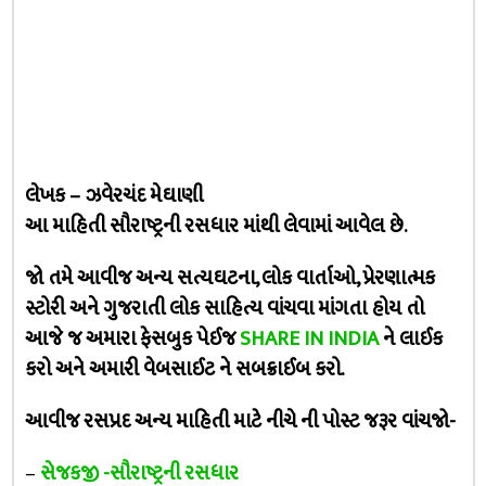
લેખક – ઝવેરચંદ મેઘાણી
આ માહિતી સૌરાષ્ટ્રની રસધાર માંથી લેવામાં આવેલ છે.
જો તમે આવીજ અન્ય સત્યઘટના, લોક વાર્તાઓ, પ્રેરણાત્મક
સ્ટોરી અને ગુજરાતી લોક સાહિત્ય વાંચવા માંગતા હોય તો
આજે જ અમારા ફેસબુક પેઈજ
SHARE IN INDIA
ને લાઈક
કરો અને અમારી વેબસાઈટ ને સબક્રાઈબ કરો.
આવીજ રસપ્રદ અન્ય માહિતી માટે નીચે ની પોસ્ટ જરૂર વાંચજો-
–
સેજકજી -સૌરાષ્ટ્રની રસધાર