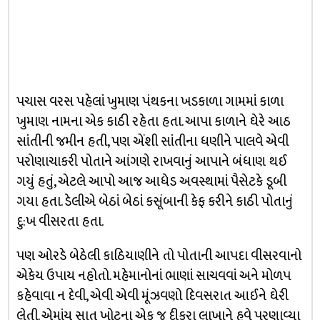
પચાસ વરસ પહેલાં ખુમાણ પંથકના ખડકાળા ગામમાં કાળા
ખુમાણ નામના એક કાઠી રહેતા હતા. આપા કાળાને ઘેરે આઠ
સાંતીની જમીન હતી, પણ એંશી સાંતીના ધણીને પાલવે એવી
પરોણાચાકરી પોતાને આંગણે રાખવાનું આપાને બંધાણ થઈ
ગયું હતું, એટલે આપો આજ આધેડ અવસ્થામાં પૈસેટકે ડૂબી
ગયા હતા. ડેલીએ બેઠાં બેઠાં કસૂંબાની કેફ કરીને કાઠી પોતાનું
દુ:ખ વીસરતા હતા.
પણ ઓરડે બેઠેલી કાઠિયાણીને તો પોતાની આપદા વીસરવાનો
એકેય ઉપાય નહોતો. મહેમાનોનાં ભાણાં સાચવવાં અને મોળપ
કહેવાવા ન દેવી, એવી એવી મૂંઝવણો દિવસરાત આઈને ઘેરી
લેતી. એમાંય સાત ખોટના એક જ દીકરા લાખાને હવે પરણાવ્યા