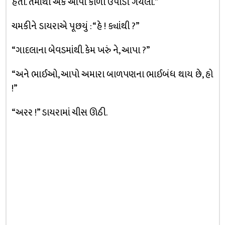
હતા. તેમાંથી એક આપો કાળા ઉપાડી ગયેલા.”
ચમકીને ડાયરાએ પૂછયું : “હે ! ક્યાંથી ?”
“ગાદલાના બેવડમાંથી. કેમ ખરું ને, આપા ?”
“અને ભાઈઓ, આપો અમારા બાળપણના ભાઈબંધ થાય છે, હો
!”
“અરર !” ડાયરામાં ચીસ ઊઠી.