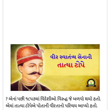
? એનાં પછી ૧૮૫૭માં વિદેશીઓ વિરુદ્ધ જે બળવો થયો હતો.
એમાં તાત્યા ટોપેએ પોતાની વીરતાનો પરિચય આપ્યો હતો.