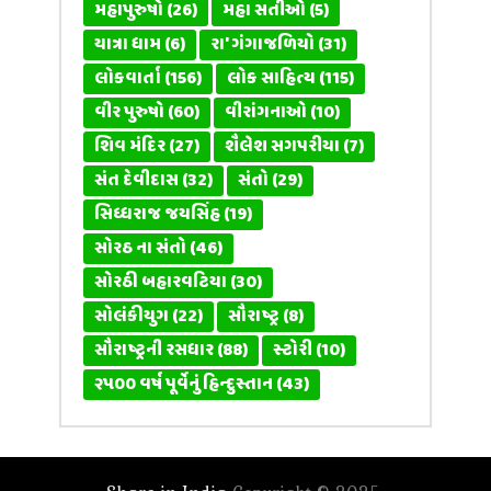
મહાપુરુષો
(26)
મહા સતીઓ
(5)
યાત્રા ધામ
(6)
રા' ગંગાજળિયો
(31)
લોકવાર્તા
(156)
લોક સાહિત્ય
(115)
વીર પુરુષો
(60)
વીરાંગનાઓ
(10)
શિવ મંદિર
(27)
શૈલેશ સગપરીયા
(7)
સંત દેવીદાસ
(32)
સંતો
(29)
સિધ્ધરાજ જયસિંહ
(19)
સોરઠ ના સંતો
(46)
સોરઠી બહારવટિયા
(30)
સોલંકીયુગ
(22)
સૌરાષ્ટ્ર
(8)
સૌરાષ્ટ્રની રસધાર
(88)
સ્ટોરી
(10)
૨૫૦૦ વર્ષ પૂર્વેનું હિન્દુસ્તાન
(43)