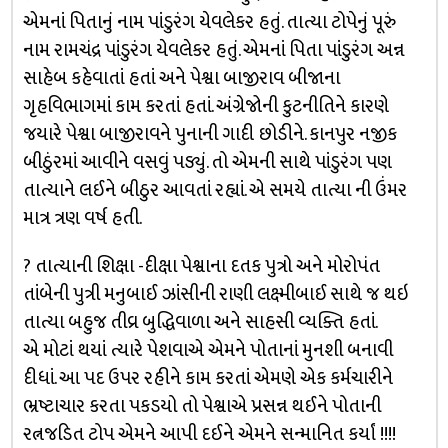
એમનાં પિતાનું નામ પાંડુરંગ યેવલેકર હતું. તાત્યા ટોપેનું પૂરું
નામ રામચંદ્ર પાંડુરંગ યેવલેકર હતું. એમનાં પિતા પાંડુરંગ અન્ન
સાહેબ કહેવાતાં હતાં અને પેશ્વા બાજીરાવ બીજાના
ગૃહવિભાગમાં કામ કરતાં હતાં. અંગ્રેજોની કુટનીતિને કારણે
જયારે પેશ્વા બાજીરાવને પુનાની ગાદી છોડીને. કાનપુર નજીક
બીઠુંરમાં આવીને વસવું પડ્યું. તો એમની સાથે પાંડુરંગ પણ
તાત્યાને લઈને બીઠુર આવતાં રહ્યાં. એ સમયે તાત્યા ની ઉંમર
માત્ર ત્રણ વર્ષ હતી.
? તાત્યાની શિક્ષા -દીક્ષા પેશ્વાના દતક પુત્રો અને મોરોપંત
તાંબેની પુત્રી મનુબાઈ ઝાંસીની રાણી લક્ષ્મીબાઈ સાથે જ થઇ
તાત્યા બહુજ તીવ્ર બુદ્ધિવાળા અને સાહસી વ્યક્તિ હતાં.
એ મોટાં થયાં ત્યારે પેશવાએ એમને પોતાનાં મુનશી બનાવી
દીધાં. આ પદ ઉપર રહીને કામ કરતાં એમણે એક કર્મચારીને
ભ્રષ્ટાચાર કરતા પકડયો તો પેશ્વાએ પ્રસન્ન થઈને પોતાની
રત્નજડિત ટોપ એમને આપી દઈને એમને સન્માનિત કર્યાં !!!!