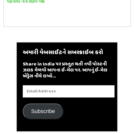
મહાનાયક નાના સાહેબ પેશ્વા
અમારી વેબસાઈટને સબસ્ક્રાઇબ કરો
Share in India પર પ્રસ્તુત થતી નવી પોસ્ટની
ઝલક મેળવો આપના ઈ-મેલ પર. આપનું ઈ-મેલ
એડ્રેસ નીચે લખો...
Email
Address
Subscribe