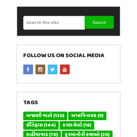
Search
FOLLOW US ON SOCIAL MEDIA
TAGS
અજાણી વાતો
(130)
અષ્ટવિનાયક
(9)
ઈતિહાસ
(144)
કરણ ઘેલો
(16)
કાઠીયાવાડ
(70)
કુરબાનીની કથાઓ
(20)