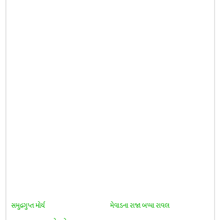
સમુદ્રગુપ્ત મોર્ય
મેવાડના રાજા બપ્પા રાવલ