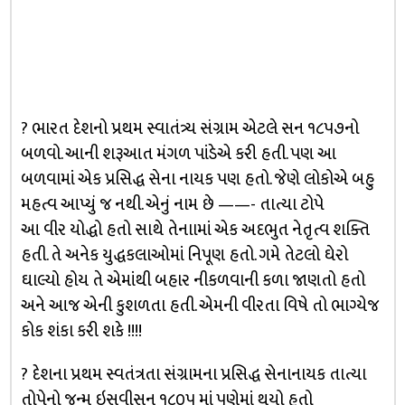
? ભારત દેશનો પ્રથમ સ્વાતંત્ર્ય સંગ્રામ એટલે સન ૧૮૫૭નો
બળવો. આની શરૂઆત મંગળ પાંડેએ કરી હતી. પણ આ
બળવામાં એક પ્રસિદ્ધ સેના નાયક પણ હતો. જેણે લોકોએ બહુ
મહત્વ આપ્યું જ નથી. એનું નામ છે ——- તાત્યા ટોપે
આ વીર યોદ્ધો હતો સાથે તેનાામાં એક અદભુત નેતૃત્વ શક્તિ
હતી. તે અનેક યુદ્ધકલાઓમાં નિપૂણ હતો. ગમે તેટલો ઘેરો
ઘાલ્યો હોય તે એમાંથી બહાર નીકળવાની કળા જાણતો હતો
અને આજ એની કુશળતા હતી. એમની વીરતા વિષે તો ભાગ્યેજ
કોક શંકા કરી શકે !!!!
? દેશના પ્રથમ સ્વતંત્રતા સંગ્રામના પ્રસિદ્ધ સેનાનાયક તાત્યા
તોપેનો જન્મ ઇસવીસન ૧૮૦૫ માં પુણેમાં થયો હતો