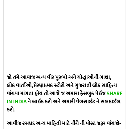
જો તમે આવાજ અન્ય વીર પુરુષો અને યોદ્ધાઓની ગાથા,
લોક વાર્તાઓ, પ્રેરણાત્મક સ્ટોરી અને ગુજરાતી લોક સાહિત્ય
વાંચવા માંગતા હોય તો આજે જ અમારા ફેસબુક પેઈજ
SHARE
IN INDIA
ને લાઈક કરો અને અમારી વેબસાઈટ ને સબક્રાઈબ
કરો.
આવીજ રસપ્રદ અન્ય માહિતી માટે નીચે ની પોસ્ટ જરૂર વાંચજો-