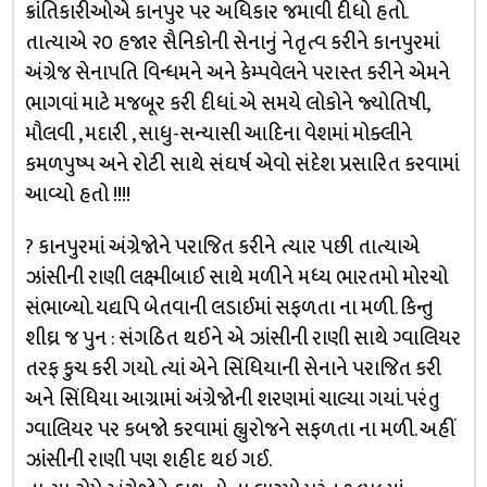
ક્રાંતિકારીઓએ કાનપુર પર અધિકાર જમાવી દીધો હતો.
તાત્યાએ ૨૦ હજાર સૈનિકોની સેનાનું નેતૃત્વ કરીને કાનપુરમાં
અંગ્રેજ સેનાપતિ વિન્ધમને અને કેમ્પવેલને પરાસ્ત કરીને એમને
ભાગવાં માટે મજબૂર કરી દીધાં. એ સમયે લોકોને જ્યોતિષી,
મૌલવી , મદારી , સાધુ-સન્યાસી આદિના વેશમાં મોક્લીને
કમળપુષ્પ અને રોટી સાથે સંઘર્ષ એવો સંદેશ પ્રસારિત કરવામાં
આવ્યો હતો !!!!
? કાનપુરમાં અંગ્રેજોને પરાજિત કરીને ત્યાર પછી તાત્યાએ
ઝાંસીની રાણી લક્ષ્મીબાઈ સાથે મળીને મધ્ય ભારતમો મોરચો
સંભાળ્યો. યદ્યપિ બેતવાની લડાઈમાં સફળતા ના મળી. કિન્તુ
શીઘ્ર જ પુન : સંગઠિત થઈને એ ઝાંસીની રાણી સાથે ગ્વાલિયર
તરફ કુચ કરી ગયો. ત્યાં એને સિંધિયાની સેનાને પરાજિત કરી
અને સિંધિયા આગ્રામાં અંગ્રેજોની શરણમાં ચાલ્યા ગયાં. પરંતુ
ગ્વાલિયર પર કબજો કરવામાં હ્યુરોજને સફળતા ના મળી. અહીં
ઝાંસીની રાણી પણ શહીદ થઇ ગઈ.