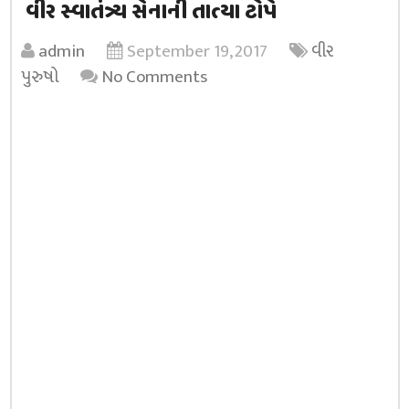
વીર સ્વાતંત્ર્ય સેનાની તાત્યા ટોપે
admin
September 19, 2017
વીર
પુરુષો
No Comments