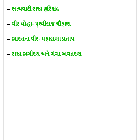
–
સત્યવાદી રાજા હરિશ્ચંદ્ર
–
વીર યોદ્ધા- પૃથ્વીરાજ ચૌહાણ
–
ભારતના વીર- મહારાણા પ્રતાપ
–
રાજા ભગીરથ અને ગંગા અવતરણ