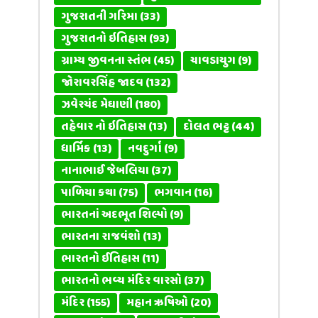
ગુજરાતની ગરિમા
(33)
ગુજરાતનો ઇતિહાસ
(93)
ગ્રામ્ય જીવનના સ્તંભ
(45)
ચાવડાયુગ
(9)
જોરાવરસિંહ જાદવ
(132)
ઝવેરચંદ મેઘાણી
(180)
તહેવાર નો ઇતિહાસ
(13)
દોલત ભટ્ટ
(44)
ધાર્મિક
(13)
નવદુર્ગા
(9)
નાનાભાઈ જેબલિયા
(37)
પાળિયા કથા
(75)
ભગવાન
(16)
ભારતનાં અદભૂત શિલ્પો
(9)
ભારતના રાજવંશો
(13)
ભારતનો ઈતિહાસ
(11)
ભારતનો ભવ્ય મંદિર વારસો
(37)
મંદિર
(155)
મહાન ઋષિઓ
(20)