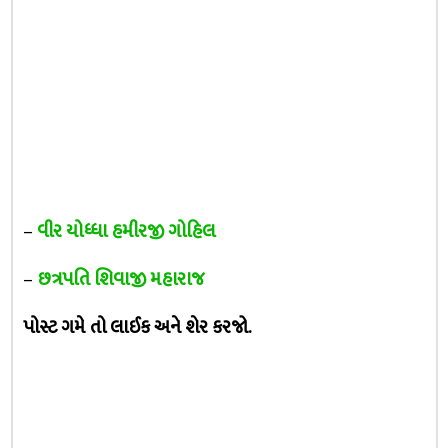
–
વીર યોધ્ધા હમીરજી ગોહિલ
–
છત્રપતિ શિવાજી મહારાજ
પોસ્ટ ગમે તો લાઈક અને શેર કરજો.