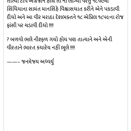
તાત્યા ટોપે અંગ્રેજોને હાથ તો ના લાગ્યો પરંતુ ૧૮૫૯માં
સિંધિયાના સામંત માનસિંહે વિશ્વાસધાત કરીને એને પકડાવી
દીધો અને આ વીર મરાઠા દેશભક્તને ૧૮ એપ્રિલ ૧૮૫૯ના રોજ
ફાંસી પર ચડાવી દીધો !!!!
? બળવો ભલે નીશ્ફળ ગયો હોય પણ તાત્યાને અને એની
વીરતાને ભારત કયારેય નહીં ભૂલે !!!!
——– જનમેજય અધ્વર્યુ