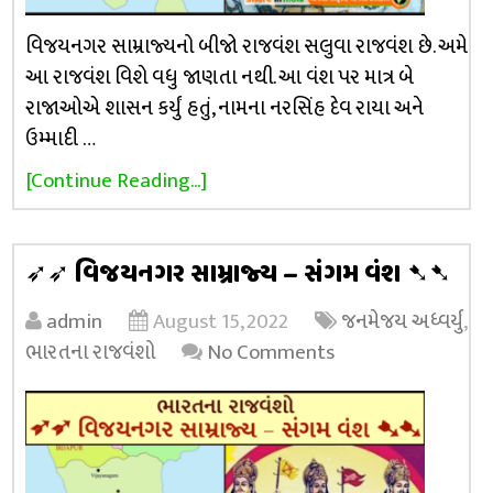
વિજયનગર સામ્રાજ્યનો બીજો રાજવંશ સલુવા રાજવંશ છે. અમે
આ રાજવંશ વિશે વધુ જાણતા નથી. આ વંશ પર માત્ર બે
રાજાઓએ શાસન કર્યું હતું, નામના નરસિંહ દેવ રાયા અને
ઉમ્માદી …
[Continue Reading...]
➶➶ વિજયનગર સામ્રાજ્ય – સંગમ વંશ ➷➷
admin
August 15, 2022
જનમેજય અધ્વર્યુ
,
ભારતના રાજવંશો
No Comments