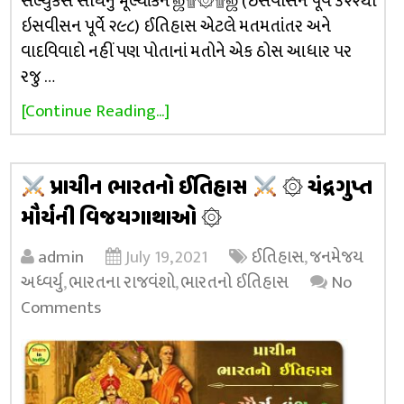
સેલ્યુકસ સંધિનું મૂલ્યાંકન ஜ۩۞۩ஜ (ઈસવીસન પૂર્વે ૩૨૨થી
ઇસવીસન પૂર્વે ૨૯૮) ઈતિહાસ એટલે મતમતાંતર અને
વાદવિવાદો નહીં પણ પોતાનાં મતોને એક ઠોસ આધાર પર
રજુ …
[Continue Reading...]
પ્રાચીન ભારતનો ઈતિહાસ
۞ ચંદ્રગુપ્ત
મૌર્યની વિજયગાથાઓ ۞
admin
July 19, 2021
ઈતિહાસ
,
જનમેજય
અધ્વર્યુ
,
ભારતના રાજવંશો
,
ભારતનો ઈતિહાસ
No
Comments