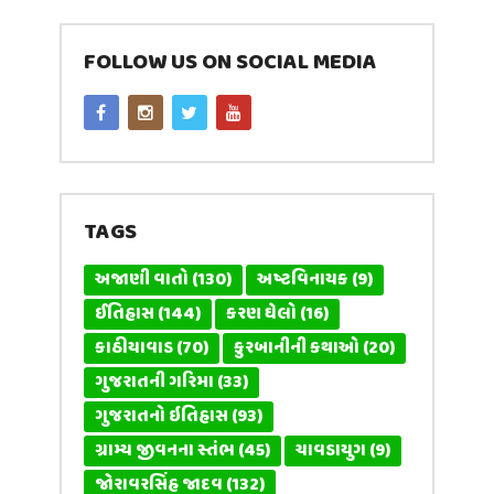
FOLLOW US ON SOCIAL MEDIA
TAGS
અજાણી વાતો
(130)
અષ્ટવિનાયક
(9)
ઈતિહાસ
(144)
કરણ ઘેલો
(16)
કાઠીયાવાડ
(70)
કુરબાનીની કથાઓ
(20)
ગુજરાતની ગરિમા
(33)
ગુજરાતનો ઇતિહાસ
(93)
ગ્રામ્ય જીવનના સ્તંભ
(45)
ચાવડાયુગ
(9)
જોરાવરસિંહ જાદવ
(132)