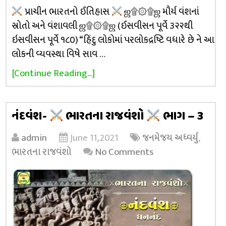
પ્રાચીન ભારતનો ઈતિહાસ
ஜ۩۞۩ஜ મૌર્ય વંશનાં
સ્રોતો અને વંશાવલી ஜ۩۞۩ஜ (ઈસવીસન પૂર્વે ૩૨૨થી
ઇસવીસન પૂર્વે ૧૮૦) “હિંદુ લોકોમાં પરલોકદ્રષ્ટિ વધારે છે ને આ
લોકની વ્યવસ્થા વિષે સાવ …
[Continue Reading...]
નંદવંશ-
ભારતના રાજવંશો
ભાગ – 3
admin
June 11, 2021
જનમેજય અધ્વર્યુ
,
ભારતના રાજવંશો
No Comments