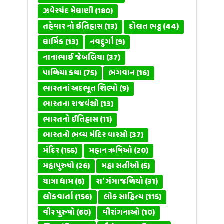
ઝવેરચંદ મેઘાણી
(180)
તહેવાર નો ઇતિહાસ
(13)
દોલત ભટ્ટ
(44)
ધાર્મિક
(13)
નવદુર્ગા
(9)
નાનાભાઈ જેબલિયા
(37)
પાળિયા કથા
(75)
ભગવાન
(16)
ભારતનાં અદભૂત શિલ્પો
(9)
ભારતના રાજવંશો
(13)
ભારતનો ઈતિહાસ
(11)
ભારતનો ભવ્ય મંદિર વારસો
(37)
મંદિર
(155)
મહાન ઋષિઓ
(20)
મહાપુરુષો
(26)
મહા સતીઓ
(5)
યાત્રા ધામ
(6)
રા' ગંગાજળિયો
(31)
લોકવાર્તા
(156)
લોક સાહિત્ય
(115)
વીર પુરુષો
(60)
વીરાંગનાઓ
(10)