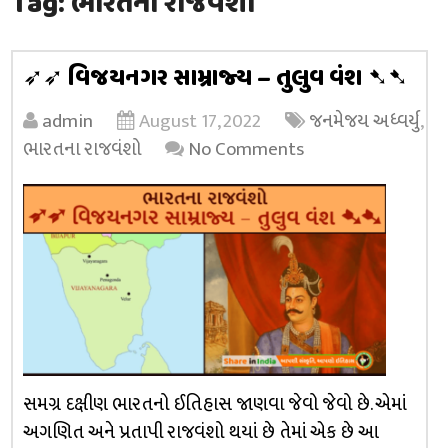
Tag:
ભારતના રાજવંશો
➶➶ વિજયનગર સામ્રાજ્ય – તુલુવ વંશ ➷➷
admin
August 17, 2022
જનમેજય અધ્વર્યુ
,
ભારતના રાજવંશો
No Comments
સમગ્ર દક્ષીણ ભારતનો ઈતિહાસ જાણવા જેવો જેવો છે. એમાં
અગણિત અને પ્રતાપી રાજવંશો થયાં છે તેમાં એક છે આ