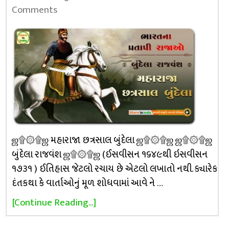
Comments
ஜ۩۞۩ஜ મહારાજા છત્રસાલ બુંદેલા ஜ۩۞۩ஜ ஜ۩۞۩ஜ
બુંદેલા રાજવંશ ஜ۩۞۩ஜ (ઈસવીસન ૧૬૪૯થી ઇસવીસન
૧૭૩૧ ) ઈતિહાસ જેટલો રચાય છે એટલો લખાતો નથી. ક્યારેક
દંતકથા કે વાર્તાઓનું મૂળ શોધવામાં આવે ને …
[Continue Reading...]