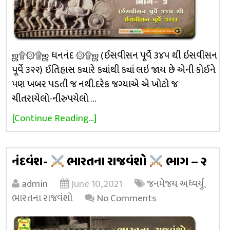
ஜ۩۞۩ஜ ધનનંદ ۞۩ஜ (ઈસવીસન પૂર્વે ૩૪૫ થી ઇસવીસન
પૂર્વે ૩૨૨) ઈતિહાસ ક્યારે ક્યાંથી ક્યાં લઇ જાય છે એની કોઈને
પણ ખબર પડતી જ નથી.દરેક જગ્યાએ એ ખોટો જ
ચીતરાયેલો-નીરુપયેલો …
[Continue Reading...]
નંદવંશ-
ભારતના રાજવંશો
ભાગ – ૨
admin
June 10, 2021
જનમેજય અધ્વર્યુ
,
ભારતના રાજવંશો
No Comments