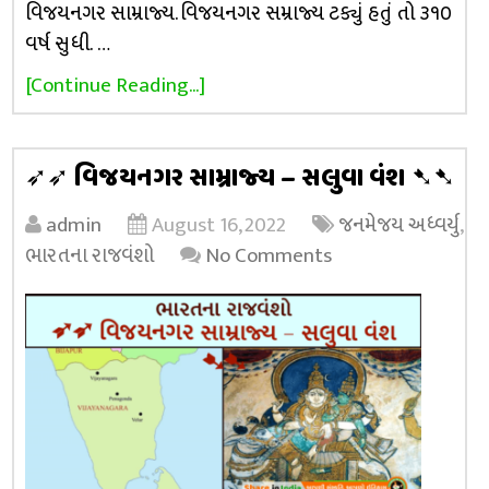
વિજયનગર સામ્રાજ્ય. વિજયનગર સમ્રાજ્ય ટક્યું હતું તો ૩૧૦
વર્ષ સુધી. …
[Continue Reading...]
➶➶ વિજયનગર સામ્રાજ્ય – સલુવા વંશ ➷➷
admin
August 16, 2022
જનમેજય અધ્વર્યુ
,
ભારતના રાજવંશો
No Comments