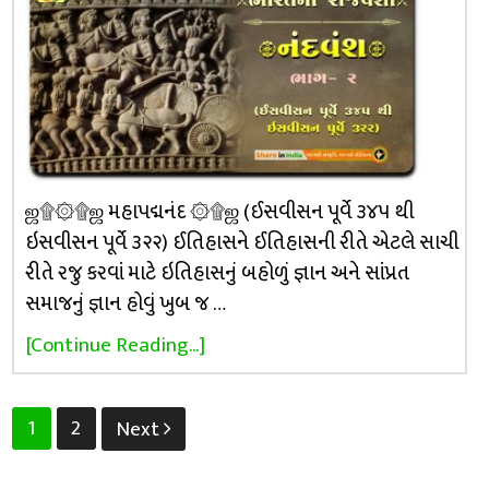
ஜ۩۞۩ஜ મહાપદ્મનંદ ۞۩ஜ (ઈસવીસન પૂર્વે ૩૪૫ થી
ઇસવીસન પૂર્વે ૩૨૨) ઈતિહાસને ઈતિહાસની રીતે એટલે સાચી
રીતે રજુ કરવાં માટે ઇતિહાસનું બહોળું જ્ઞાન અને સાંપ્રત
સમાજનું જ્ઞાન હોવું ખુબ જ …
[Continue Reading...]
Posts
1
2
Next
pagination