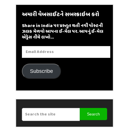
અમારી વેબસાઈટને સબસ્ક્રાઇબ કરો
Share in India પર પ્રસ્તુત થતી નવી પોસ્ટની
ઝલક મેળવો આપના ઈ-મેલ પર. આપનું ઈ-મેલ
એડ્રેસ નીચે લખો...
Email
Address
Subscribe
Search