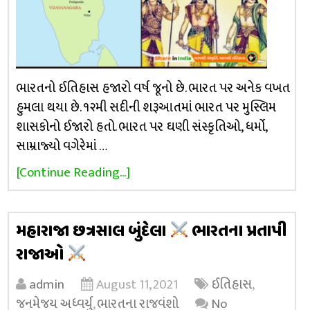
ભારતનો ઈતિહાસ હજારો વર્ષ જૂનો છે. ભારત પર અનેક વખત
હુમલા થયા છે. ૧૨મી સદીની શરૂઆતમાં ભારત પર મુસ્લિમ
શાસકોનો ઈજારો હતો. ભારત પર ઘણી સંસ્કૃતિઓ, ધર્મો,
સામ્રાજ્યો વગેરેમાં …
[Continue Reading...]
મહારાજા છત્રસાલ બુંદેલા
ભારતના પ્રતાપી
રાજાઓ
admin
August 11, 2021
ઈતિહાસ
,
જનમેજય અધ્વર્યુ
,
ભારતના રાજવંશો
No