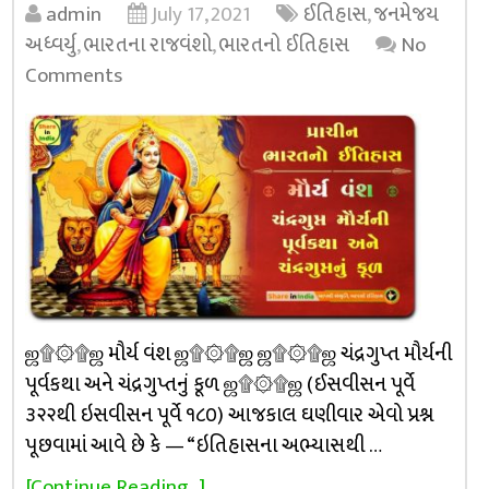
admin
July 17, 2021
ઈતિહાસ
,
જનમેજય
અધ્વર્યુ
,
ભારતના રાજવંશો
,
ભારતનો ઈતિહાસ
No
Comments
ஜ۩۞۩ஜ મૌર્ય વંશ ஜ۩۞۩ஜ ஜ۩۞۩ஜ ચંદ્રગુપ્ત મૌર્યની
પૂર્વકથા અને ચંદ્રગુપ્તનું કૂળ ஜ۩۞۩ஜ (ઈસવીસન પૂર્વે
૩૨૨થી ઇસવીસન પૂર્વે ૧૮૦) આજકાલ ઘણીવાર એવો પ્રશ્ન
પૂછવામાં આવે છે કે — “ઇતિહાસના અભ્યાસથી …
[Continue Reading...]