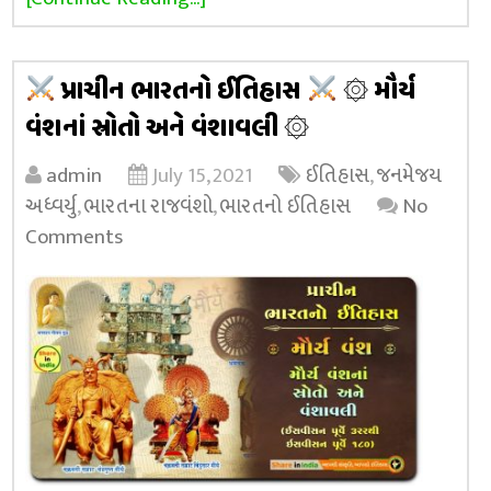
પ્રાચીન ભારતનો ઈતિહાસ
۞ મૌર્ય
વંશનાં સ્રોતો અને વંશાવલી ۞
admin
July 15, 2021
ઈતિહાસ
,
જનમેજય
અધ્વર્યુ
,
ભારતના રાજવંશો
,
ભારતનો ઈતિહાસ
No
Comments