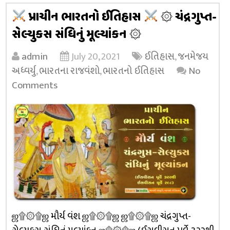
પ્રાચીન ભારતનો ઈતિહાસ
۞ ચંદ્રગુપ્ત-
સેલ્યુકસ સંધિનું મૂલ્યાંકન ۞
admin
July 20, 2021
ઈતિહાસ
,
જનમેજય
અધ્વર્યુ
,
ભારતના રાજવંશો
,
ભારતનો ઈતિહાસ
No
Comments
ஜ۩۞۩ஜ મૌર્ય વંશ ஜ۩۞۩ஜ ஜ۩۞۩ஜ ચંદ્રગુપ્ત-