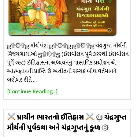
ஜ۩۞۩ஜ મૌર્ય વંશ ஜ۩۞۩ஜ ஜ۩۞۩ஜ ચંદ્રગુપ્ત મૌર્યની
વિજયગાથાઓ ஜ۩۞۩ஜ (ઈસવીસન પૂર્વે ૩૨૨થી ઇસવીસન
પૂર્વે ૨૯૮) ઇતિહાસનાં અધ્યયનનું વાસ્તવિક પ્રયોજન એ
આત્મજ્ઞાનની પ્રાપ્તિ છે. અતીતનો સમ્યક બોધ વર્તમાનને
બરોબર રીતે …
[Continue Reading...]
પ્રાચીન ભારતનો ઈતિહાસ
۞ ચંદ્રગુપ્ત
મૌર્યની પૂર્વકથા અને ચંદ્રગુપ્તનું કૂળ ۞