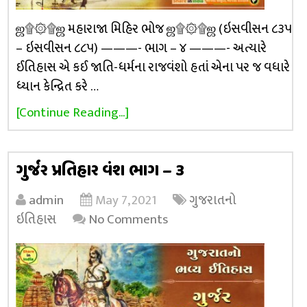
ஜ۩۞۩ஜ મહારાજા મિહિર ભોજ ஜ۩۞۩ஜ (ઇસવીસન ૮૩૫
– ઇસવીસન ૮૮૫) ———- ભાગ – ૪ ———- અત્યારે
ઈતિહાસ એ કઈ જાતિ-ધર્મના રાજવંશો હતાં એના પર જ વધારે
ધ્યાન કેન્દ્રિત કરે …
[Continue Reading...]
ગુર્જર પ્રતિહાર વંશ ભાગ – ૩
admin
May 7, 2021
ગુજરાતનો
ઇતિહાસ
No Comments