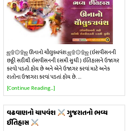
ஜ۩۞۩ஜ ઊનાનો ચૌલુક્યવંશ ஜ۩۞۩ஜ (ઇસવીસનની
છઠ્ઠી સદીથી ઇસવીસનની દસમી સુધી ) ઈતિહાસને ઉજાગર
કરવો પડતો હોય છે અને એને ઉજાગર કરવાં માટે અનેક
રાતોના ઉજાગરા કરવાં પડતાં હોય છે. …
[Continue Reading...]
વઢવાણનો ચાપવંશ
ગુજરાતનો ભવ્ય
ઈતિહાસ