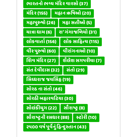
ભારતનો ભવ્ય મંદિર વારસો
(37)
મંદિર
(155)
મહાન ઋષિઓ
(20)
મહાપુરુષો
(26)
મહા સતીઓ
(5)
યાત્રા ધામ
(6)
રા' ગંગાજળિયો
(31)
લોકવાર્તા
(156)
લોક સાહિત્ય
(115)
વીર પુરુષો
(60)
વીરાંગનાઓ
(10)
શિવ મંદિર
(27)
શૈલેશ સગપરીયા
(7)
સંત દેવીદાસ
(32)
સંતો
(29)
સિધ્ધરાજ જયસિંહ
(19)
સોરઠ ના સંતો
(46)
સોરઠી બહારવટિયા
(30)
સોલંકીયુગ
(22)
સૌરાષ્ટ્ર
(8)
સૌરાષ્ટ્રની રસધાર
(88)
સ્ટોરી
(10)
૨૫૦૦ વર્ષ પૂર્વેનું હિન્દુસ્તાન
(43)