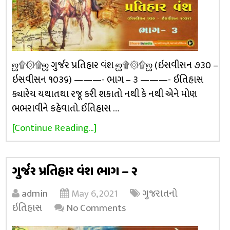
ஜ۩۞۩ஜ ગુર્જર પ્રતિહાર વંશ ஜ۩۞۩ஜ (ઇસવીસન ૭૩૦ –
ઇસવીસન ૧૦૩૬) ———- ભાગ – ૩ ———- ઈતિહાસ
ક્યારેય યથાતથા રજૂ કરી શકાતો નથી કે નથી એને મોણ
ભભરાવીને કહેવાતો. ઈતિહાસ …
[Continue Reading...]
ગુર્જર પ્રતિહાર વંશ ભાગ – ૨
admin
May 6, 2021
ગુજરાતનો
ઇતિહાસ
No Comments