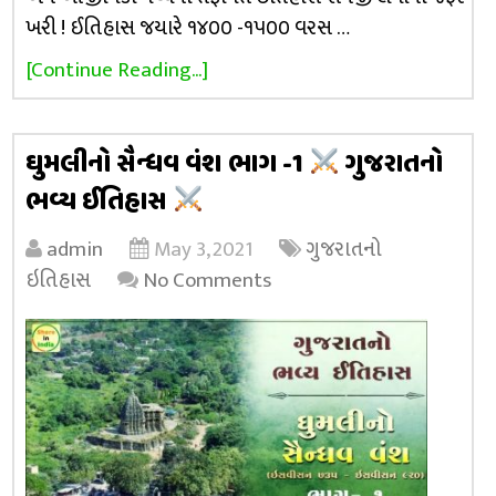
ખરી ! ઈતિહાસ જયારે ૧૪૦૦ -૧૫૦૦ વરસ …
[Continue Reading...]
ઘુમલીનો સૈન્ધવ વંશ ભાગ -1
ગુજરાતનો
ભવ્ય ઈતિહાસ
admin
May 3, 2021
ગુજરાતનો
ઇતિહાસ
No Comments