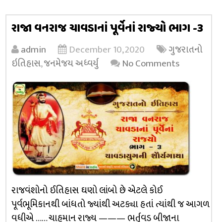
રાજા વનરાજ ચાવડાનાં પૂર્વેનાં રાજ્યો ભાગ -3
admin
December 10, 2020
ગુજરાતનો
ઇતિહાસ
,
જનમેજય અધ્વર્યુ
No Comments
રાજવંશોનો ઈતિહાસ ઘણો લાંબો છે એટલે કોઈ
પૂર્વભૂમિકાનથી બાંધતો જ્યાંથી અટક્યા હતાં ત્યાંથી જ આગળ
વધીએ …… ચાહમાન રાજ્ય ——— ભર્તુવડ બીજાના