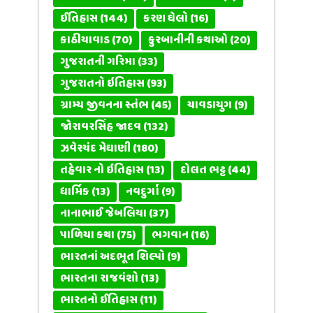
ઈતિહાસ
(144)
કરણ ઘેલો
(16)
કાઠીયાવાડ
(70)
કુરબાનીની કથાઓ
(20)
ગુજરાતની ગરિમા
(33)
ગુજરાતનો ઇતિહાસ
(93)
ગ્રામ્ય જીવનના સ્તંભ
(45)
ચાવડાયુગ
(9)
જોરાવરસિંહ જાદવ
(132)
ઝવેરચંદ મેઘાણી
(180)
તહેવાર નો ઇતિહાસ
(13)
દોલત ભટ્ટ
(44)
ધાર્મિક
(13)
નવદુર્ગા
(9)
નાનાભાઈ જેબલિયા
(37)
પાળિયા કથા
(75)
ભગવાન
(16)
ભારતનાં અદભૂત શિલ્પો
(9)
ભારતના રાજવંશો
(13)
ભારતનો ઈતિહાસ
(11)