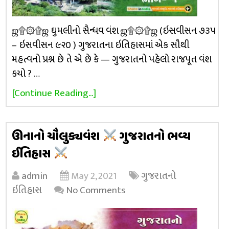
ஜ۩۞۩ஜ ઘુમલીનો સૈન્ધવ વંશ ஜ۩۞۩ஜ (ઇસવીસન ૭૩૫
– ઇસવીસન ૯૨૦ ) ગુજરાતના ઇતિહાસમાં એક સૌથી
મહત્વનો પ્રશ્ન છે તે એ છે કે — ગુજરાતનો પહેલો રાજપૂત વંશ
કયો ? …
[Continue Reading...]
ઊનાનો ચૌલુક્યવંશ
ગુજરાતનો ભવ્ય
ઈતિહાસ
admin
May 2, 2021
ગુજરાતનો
ઇતિહાસ
No Comments