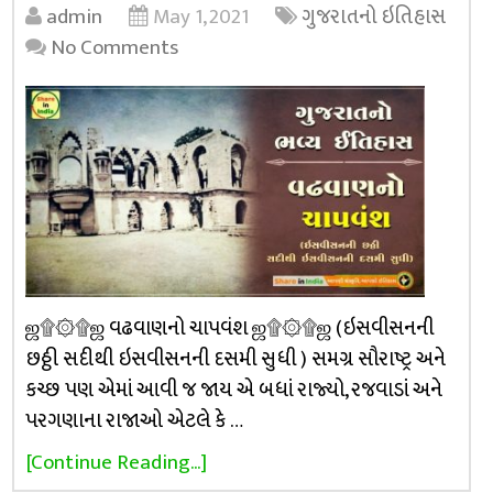
admin
May 1, 2021
ગુજરાતનો ઇતિહાસ
No Comments
ஜ۩۞۩ஜ વઢવાણનો ચાપવંશ ஜ۩۞۩ஜ (ઇસવીસનની
છઠ્ઠી સદીથી ઇસવીસનની દસમી સુધી ) સમગ્ર સૌરાષ્ટ્ર અને
કચ્છ પણ એમાં આવી જ જાય એ બધાં રાજ્યો, રજવાડાં અને
પરગણાના રાજાઓ એટલે કે …
[Continue Reading...]