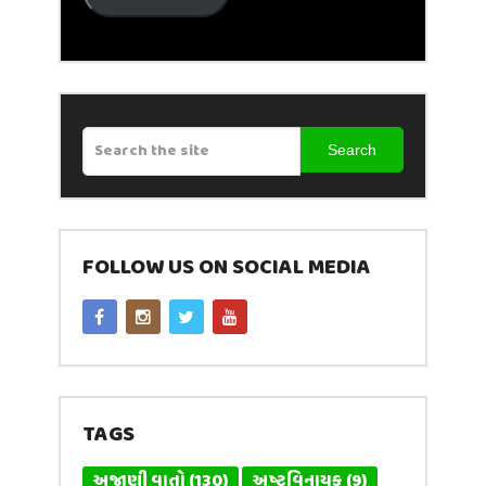
Search
FOLLOW US ON SOCIAL MEDIA
TAGS
અજાણી વાતો
(130)
અષ્ટવિનાયક
(9)