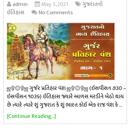
admin
May 5, 2021
ગુજરાતનો
ઇતિહાસ
No Comments
ஜ۩۞۩ஜ ગુર્જર પ્રતિહાર વંશ ஜ۩۞۩ஜ (ઇસવીસન ૭૩૦ –
ઇસવીસન ૧૦૩૬) ઈતિહાસ જ્યારે આળસ મરડીને બેઠો થાય
છે ત્યારે ત્યારે શું ગુજરાત કે શું ભારત કોઈ એક રાજ વંશ કે …
[Continue Reading...]