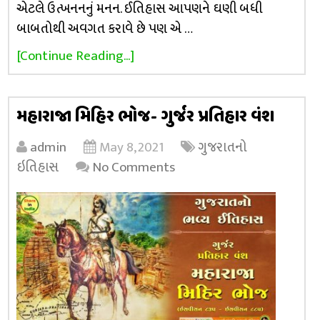
એટલે ઉત્ખનનનું મનન. ઈતિહાસ આપણને ઘણી બધી
બાબતોથી અવગત કરાવે છે પણ એ …
[Continue Reading...]
મહારાજા મિહિર ભોજ- ગુર્જર પ્રતિહાર વંશ
admin
May 8, 2021
ગુજરાતનો
ઇતિહાસ
No Comments