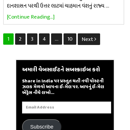
દાનશાસન પરથી ઉત્તર લાટમાં ચાહમાન વંશનું રાજ્ય …
[Continue Reading...]
Posts
1
2
3
4
…
10
Next
pagination
અમારી વેબસાઈટને સબસ્ક્રાઇબ કરો
Share in India પર પ્રસ્તુત થતી નવી પોસ્ટની
ઝલક મેળવો આપના ઈ-મેલ પર. આપનું ઈ-મેલ
એડ્રેસ નીચે લખો...
Email
Address
Subscribe