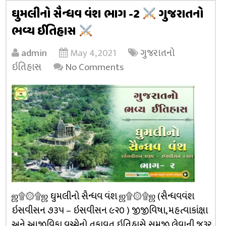
ઘુમલીનો સૈન્ધવ વંશ ભાગ -2
ગુજરાતનો
ભવ્ય ઈતિહાસ
admin
May 4, 2021
ગુજરાતનો
ઇતિહાસ
No Comments
ஜ۩۞۩ஜ ઘુમલીનો સૈન્ધવ વંશ ஜ۩۞۩ஜ (સૈન્ધવવંશ
ઇસવીસન ૭૩૫ – ઇસવીસન ૯૨૦ ) જીજીવિષા, મહત્વાકાંક્ષા
અને આજીવિકા વચ્ચેનો તફાવત ઇતિહાસે સમજી લેવાની જરૂર