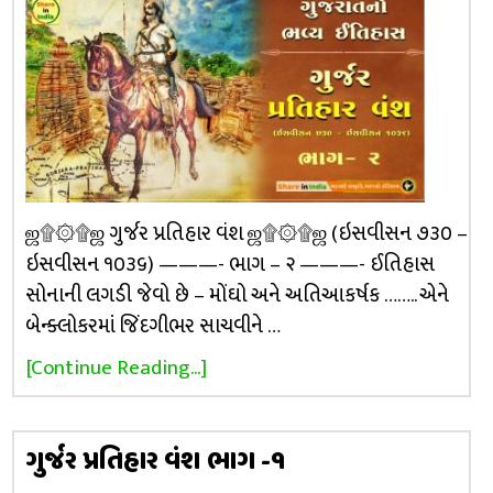
ஜ۩۞۩ஜ ગુર્જર પ્રતિહાર વંશ ஜ۩۞۩ஜ (ઇસવીસન ૭૩૦ –
ઇસવીસન ૧૦૩૬) ———- ભાગ – ૨ ———- ઈતિહાસ
સોનાની લગડી જેવો છે – મોંઘો અને અતિઆકર્ષક …….. એને
બેન્ક્લોકરમાં જિંદગીભર સાચવીને …
[Continue Reading...]
ગુર્જર પ્રતિહાર વંશ ભાગ -૧