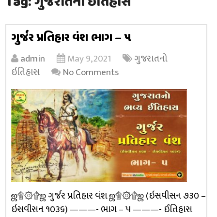
Tag:
ગુજરાતનો ઇતિહાસ
ગુર્જર પ્રતિહાર વંશ ભાગ – ૫
admin
May 9, 2021
ગુજરાતનો
ઇતિહાસ
No Comments
ஜ۩۞۩ஜ ગુર્જર પ્રતિહાર વંશ ஜ۩۞۩ஜ (ઇસવીસન ૭૩૦ –
ઇસવીસન ૧૦૩૬) ———- ભાગ – ૫ ———- ઈતિહાસ