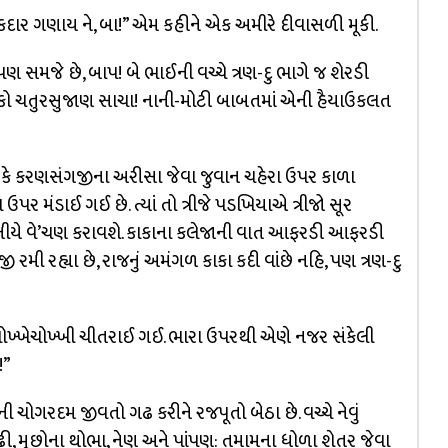
હકદાર ગણાય ને, બા!” એમ કહીને એક અમીરે દીવાસળી મૂકી.
 પણ સમજે છે, બાપ! બે ભાઈની વચ્ચે ત્રણ-દુ ભાગે જ શેરડી
ે? કાકો ચતુરસુજાણ સાચા! નાની-મોટી બાબતમાં એની હૈયાઉકલત
ે કે કરણસંગજીના અરીસા જેવા જુવાન ચહેરા ઉપર કાળા
ર મંડાઈ ગઈ છે. ત્યાં તો ત્રીજે પડખિયાએ ત્રીજો સૂર
જનીયે વે’ચણ કરાવશે. કાકાના કલેજાની વાત આફરડી આફરડી
મી રહ્યા છે, રાજનું અમંગળ કાકા કદી વાંછે નહિ, પણ ત્રણ-દુ
ોખ્ખેચોખ્ખી ચીતરાઈ ગઈ. ભારા ઉપરથી એણે નજર સંકેલી
!”
ી ચોગરદમ જીવતો ગઢ કરીને રજપૂતો બેઠા છે. વચ્ચે નેવું
 દાઢી, મૂછોના થોભા, નેણ અને પાંપણ: તમામના ધોળા શેતર જેવા