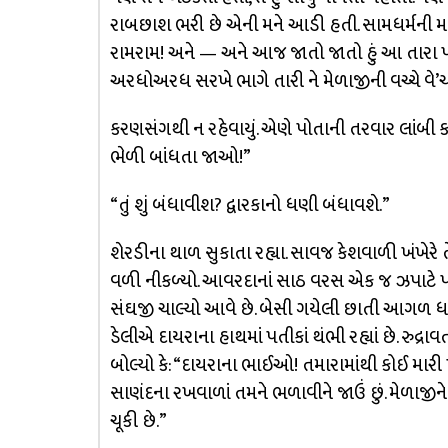
રાબછાશ ભરી છે એની મને આડી હતી. સામધર્મની મને 
રામરામ! અને — અને આજ જાતો જાતો હું આ તારા પડખ
અરધોઅરધ સરખે ભાગે તારી ને મેળાજીની વચ્ચે વે’
કરણસંગથી ન રહેવાયું. એણે પોતાની તરવાર લાંબી ક
ભેળી બાંધતા જાઓ!”
“તું શું બંધાવીશ? દ્વારકાનો ધણી બંધાવશે.”
શેરડીના થાળ સુકાતા રહ્યા. સાવજ કેશવાળી ખંખેરે તેમ
વળી નીકળ્યો. આવરદાનાં સાઠ વરસ એક જ ઝપાટે પા
સંઘજી ચાલ્યો આવે છે. બેસી ગયેલી છાતી આગળ 
ડેલીએ દાયરાના હાથમાં પતીકાં થંભી રહ્યાં છે. રુદ્ર
બોલ્યો કે: “દાયરાના ભાઈઓ! તમારામાંથી કોઈ મારી પ
સાણંદના રખવાળાં તમને ભળાવીને જાઉં છું. મેળાજ
ચૂકી છે.”