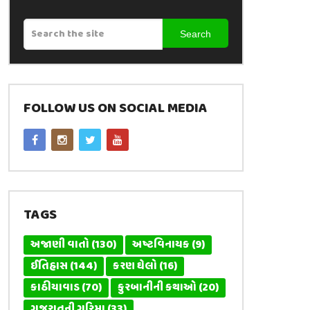
Search
FOLLOW US ON SOCIAL MEDIA
TAGS
અજાણી વાતો
(130)
અષ્ટવિનાયક
(9)
ઈતિહાસ
(144)
કરણ ઘેલો
(16)
કાઠીયાવાડ
(70)
કુરબાનીની કથાઓ
(20)
ગુજરાતની ગરિમા
(33)