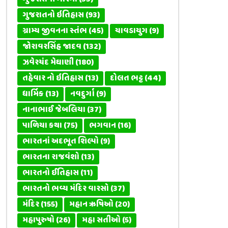
ગુજરાતનો ઇતિહાસ
(93)
ગ્રામ્ય જીવનના સ્તંભ
(45)
ચાવડાયુગ
(9)
જોરાવરસિંહ જાદવ
(132)
ઝવેરચંદ મેઘાણી
(180)
તહેવાર નો ઇતિહાસ
(13)
દોલત ભટ્ટ
(44)
ધાર્મિક
(13)
નવદુર્ગા
(9)
નાનાભાઈ જેબલિયા
(37)
પાળિયા કથા
(75)
ભગવાન
(16)
ભારતનાં અદભૂત શિલ્પો
(9)
ભારતના રાજવંશો
(13)
ભારતનો ઈતિહાસ
(11)
ભારતનો ભવ્ય મંદિર વારસો
(37)
મંદિર
(155)
મહાન ઋષિઓ
(20)
મહાપુરુષો
(26)
મહા સતીઓ
(5)