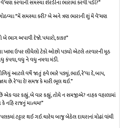
ની વે’ચણ કરવાની સમસ્યા શેરડીના ભારામાં કરવી પડી?”
ઠવ્યા: “મેં સમસ્યા કરી? બે અને ત્રણ ભારાની શું મેં વે’ચણ
તો બે ભાગ અપાવી દેજો. પધારો, કાકા!”
ળાજીના ખભા ઉપર લીધેલો ટેકો ઓછો પડ્યો એટલે તરવારની મૂઠ
ુ કંપવા, વધુ ને વધુ નમવા મંડી.
ં આટલે વર્ષે જાતું હવે ભારે પડ્યું, ભાઈ, રે’વા દે, બાપ,
ય છે. રે’વા દે! સમજ કે મારી ભૂલ થઈ.”
એક વાર કહ્યું, બે વાર કહ્યું, તોયે ન સમજીએ? નાહક વહાલામાં
મ કે નહિ રાજનું માત્યમ!”
કમાં ટટ્ટાર થઈ ગઈ. ચારેય બાજુ બેઠેલ દાયરાનાં મોઢાં વાંચી