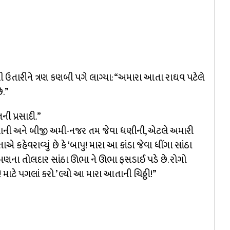
 ઉતારીને ત્રણ કણબી પગે લાગ્યા: “અમારા આતા રાઘવ પટેલે
ે.”
ી પ્રસાદી.”
રમાતાની અને બીજી અમી-નજર તમ જેવા ધણીની, એટલે અમારી
હેવરાવ્યું છે કે ‘બાપુ! મારા આ કાંડા જેવા ધીંગા સાંઠા
ણ-મણના તોલદાર સાંઠા ઊભા ને ઊભા ફસડાઈ પડે છે. રોગો
માટે પગલાં કરો.’ લ્યો આ મારા આતાની ચિઠ્ઠી!”