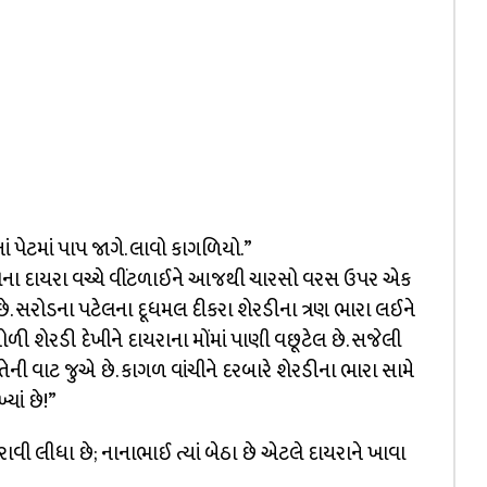
ાં પેટમાં પાપ જાગે. લાવો કાગળિયો.”
ોના દાયરા વચ્ચે વીંટળાઈને આજથી ચારસો વરસ ઉપર એક
ે. સરોડના પટેલના દૂધમલ દીકરા શેરડીના ત્રણ ભારા લઈને
ધોળી શેરડી દેખીને દાયરાના મોંમાં પાણી વછૂટેલ છે. સજેલી
ની વાટ જુએ છે. કાગળ વાંચીને દરબારે શેરડીના ભારા સામે
્યાં છે!”
રાવી લીધા છે; નાનાભાઈ ત્યાં બેઠા છે એટલે દાયરાને ખાવા