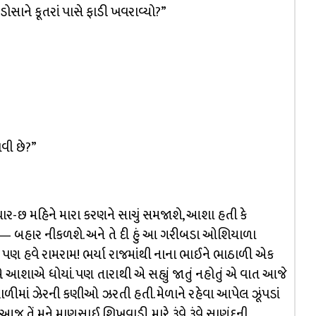
ોસાને કૂતરાં પાસે ફાડી ખવરાવ્યો?”
ખવી છે?”
કે ચાર-છ મહિને મારા કરણને સાચું સમજાશે, આશા હતી કે
જ — બહાર નીકળશે. અને તે દી હું આ ગરીબડા ઓશિયાળા
; પણ હવે રામરામ! ભર્યા રાજમાંથી નાના ભાઈને ભાઠાળી એક
 આશાએ ધોયાં. પણ તારાથી એ સહ્યું જાતું નહોતું એ વાત આજે
ી થાળીમાં ઝેરની કણીઓ ઝરતી હતી. મેળાને રહેવા આપેલ ઝૂંપડાં
આજ તેં મને માણસાઈ શિખવાડી. મારે રૂંવે રૂંવે સાણંદની