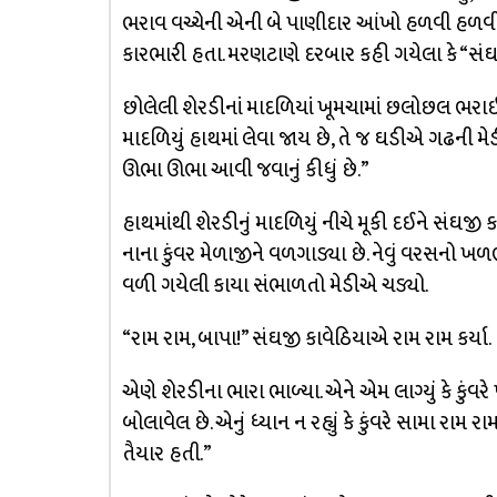
ભરાવ વચ્ચેની એની બે પાણીદાર આંખો હળવી હળવ
કારભારી હતા. મરણટાણે દરબાર કહી ગયેલા કે “સંઘજી
છોલેલી શેરડીનાં માદળિયાં ખૂમચામાં છલોછલ ભરાઈને
માદળિયું હાથમાં લેવા જાય છે, તે જ ઘડીએ ગઢની
ઊભા ઊભા આવી જવાનું કીધું છે.”
હાથમાંથી શેરડીનું માદળિયું નીચે મૂકી દઈને સં
નાના કુંવર મેળાજીને વળગાડ્યા છે. નેવું વરસનો
વળી ગયેલી કાયા સંભાળતો મેડીએ ચડ્યો.
“રામ રામ, બાપા!” સંઘજી કાવેઠિયાએ રામ રામ કર્યા.
એણે શેરડીના ભારા ભાળ્યા. એને એમ લાગ્યું કે કુંવ
બોલાવેલ છે. એનું ધ્યાન ન રહ્યું કે કુંવરે સામા રામ 
તૈયાર હતી.”