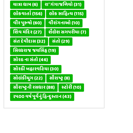
યાત્રા ધામ
(6)
રા' ગંગાજળિયો
(31)
લોકવાર્તા
(156)
લોક સાહિત્ય
(115)
વીર પુરુષો
(60)
વીરાંગનાઓ
(10)
શિવ મંદિર
(27)
શૈલેશ સગપરીયા
(7)
સંત દેવીદાસ
(32)
સંતો
(29)
સિધ્ધરાજ જયસિંહ
(19)
સોરઠ ના સંતો
(46)
સોરઠી બહારવટિયા
(30)
સોલંકીયુગ
(22)
સૌરાષ્ટ્ર
(8)
સૌરાષ્ટ્રની રસધાર
(88)
સ્ટોરી
(10)
૨૫૦૦ વર્ષ પૂર્વેનું હિન્દુસ્તાન
(43)