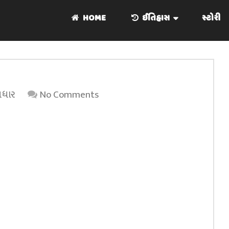
HOME
ઈતિહાસ
સ્ટોરી
રસધાર
No Comments