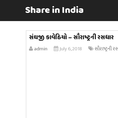
Share in India
સંઘજી કાવેઠિયો – સૌરાષ્ટ્રની રસધાર
admin
July 6, 2018
સૌરાષ્ટ્રની 