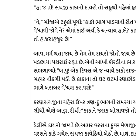
“હા જ તો! સંઘજી કાકાનો દાયરો તો સહુથી પહેલાં 
“ને,” બીજાએ ટહુકો પૂર્યો: “કાકો ભાગ પાડવાની રીત
વે’ચાવી જોવે ને? એમાં કાંઈ અંચી કે અન્યાય હાલ
તો હાજરાહજૂર છે!”
આવા મર્મ થતા જાય છે તેમ તેમ દાયરો જોતો જાય છ
પડછાયા પથરાઈ રહ્યા છે. એની આંખો શેરડીના ભારા ઉપ
સંભળાવ્યો:“બાપુ! એક દિવસ એ જ ન્યાયે કાકો રા
બહાર નીકળી પડી છે. કાકાના તો ઘટ ઘટમાં રણછોડજી ર
ભાગે બરાબર વે’ચણ કરાવશે!”
કરણસંગજીના ચહેરા ઉપર ત્રણ-દુ ભાગની સમસ્યા ચ
લીધી. એણે આજ્ઞા દીધી: “કાકાને જરાક બોલાવજો તો
ડેલીએ દાયરો જામ્યો છે. અઢાર વરસના કુંવર મેળાજીન
વરસને કાંઠે ગયેલ સંઘજી કાવેઠિયો બેઠો છે. માથું,