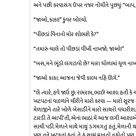
અને પછી કરણસંગ ઉપર નજર નોંધીને પૂછ્યું: “બાપ, ડ
“જાઓ, કાકા!” કુંવર બોલ્યો.
“પીંછડાં વિનાનો મોર શોભશે કે?”
“તમારું ચાલે તો પીંછડાં વીંખી નાખજો; જાઓ!”
“બસ, મને ભૂંડો લગાડવો છે? મારા ધોળામાં ધૂળ ના
“જાઓ કાકા; આજના જેવી કાલ્ય નહિ ઊગે.”
“લે ત્યારે, હવે જાઉં છું; રામરામ, ભાઈ! આશા હતી 
ખટપટનાં વાદળાંને ચીરીને મારો કરણ — મારો સૂર
મેળાજીને તારે ખોળે બેસાડીને મારો સાથરો વધારીશ
ટારડી તેં આપી’તી, એનાં ભાઠાં મેં આજ લગી આશાએ
સાચી પડી. મેળાને માથે માથું ડગમગતું હતું, મેળાન
પણ તને ખટકતાં હતાં, તે હું સાચું માનતો નહોતો. પણ 