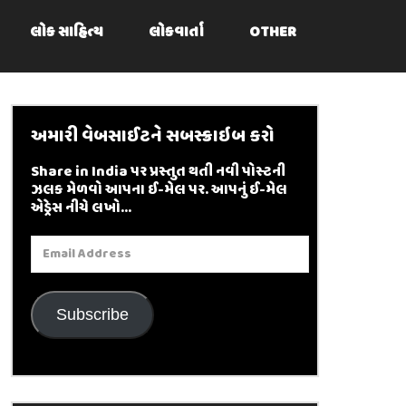
લોક સાહિત્ય
લોકવાર્તા
OTHER
અમારી વેબસાઈટને સબસ્ક્રાઇબ કરો
Share in India પર પ્રસ્તુત થતી નવી પોસ્ટની
ઝલક મેળવો આપના ઈ-મેલ પર. આપનું ઈ-મેલ
એડ્રેસ નીચે લખો...
Email
Address
Subscribe