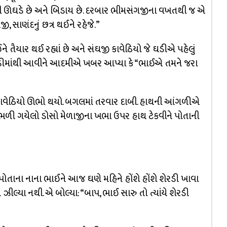
ી ઊઘડે છે અને બિડાય છે. દરબાર ભીમસંગજીના વખતથી જ એ
, સાણંદનું છત્ર થઈને રહેજે.”
 તૈયાર થઈ રહ્યાં છે અને સંઘજી કાવેઠિયો જે ઘડીએ પહેલું
 મેડીમાંથી આવીને આદમીએ ખબર આપ્યા કે “ભાઈએ તમને જરા
ઘજી કાવેઠિયો ઊભો થયો. બગલમાં તરવાર દાબી. હાથની આંગળીએ
 ખળભળી ગયેલો ડોસો મેળાજીના ખભા ઉપર હાથ ટેકવીને પોતાની
રે પોતાના નાના ભાઈને આજ ઘણે મહિને હોંશે હોંશે શેરડી ખાવા
રામ ઝીલ્યા નથી. એ બોલ્યા: “બાપ, ભાઈ સારુ તો ત્યાંયે શેરડી