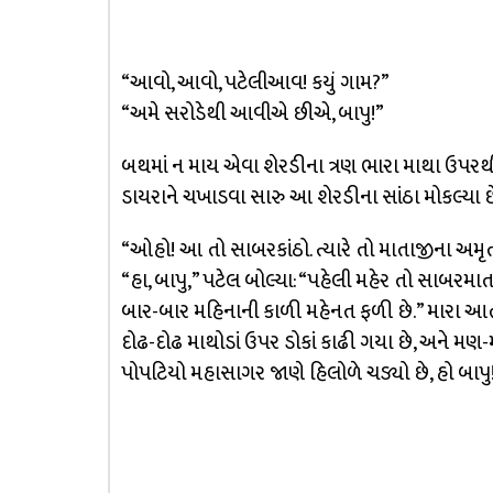
“આવો, આવો, પટેલીઆવ! કયું ગામ?”
“અમે સરોડેથી આવીએ છીએ, બાપુ!”
બથમાં ન માય એવા શેરડીના ત્રણ ભારા માથા ઉપરથી
ડાયરાને ચખાડવા સારુ આ શેરડીના સાંઠા મોકલ્યા છ
“ઓહો! આ તો સાબરકાંઠો. ત્યારે તો માતાજીના અમૃતન
“હા, બાપુ,” પટેલ બોલ્યા: “પહેલી મહેર તો સાબ
બાર-બાર મહિનાની કાળી મહેનત ફળી છે.” મારા આતાએ ક
દોઢ-દોઢ માથોડાં ઉપર ડોકાં કાઢી ગયા છે, અને મ
પોપટિયો મહાસાગર જાણે હિલોળે ચડ્યો છે, હો બાપુ! 