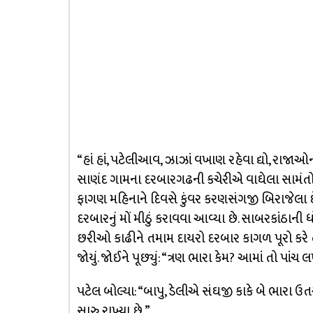
“હાં હાં, પટેલીઆવ, ઝાઝાં વખાણ રહેવા દ્યો, રાજાઓન
સાણંદ ગામના દરબારગઢની કચેરીએ વાઘેલા સામંત
ફાગણ મહિનાને દિવસે કુંવર કરણસંગજી બિરાજેલા છ
દરબારનું મોં મીઠું કરાવવા આવ્યા છે. સાબરકાંઠાની 
છરીઓ કાઢીને તમામ દાયરો દરબાર કાગળ પૂરો કરે તે
જોયું. જોઈને પૂછ્યું: “ત્રણ ભારા કેમ? આમાં તો પાંચ લખ
પટેલ બોલ્યા: “બાપુ, ડેલીએ સંઘજી કાકે બે ભારા ઉત
સારુ રાખ્યા છે.”