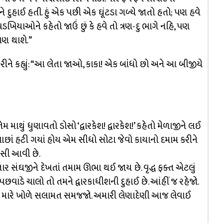
દુહાઈ હતી. હું એક પછી એક ઘૂંટડા ગળ્યે જાતો હતો; પણ હવે
િયાઓને કહેતો જાઉં છું કે હવે તો ત્રણ-દુ ભાગે નહિ, પણ
ચણ થાશે.”
રીને કહ્યું: “આ લેતા જાઓ, કાકા! એક બાંધો છો અને આ બીજીયે
 માથું ધુણાવતો ડોસો ‘દ્વારકેશ! દ્વારકેશ!’ કહેતો મેળાજીને લઈ
છાં હટી ગયાં હોય એમ સીધો સોટા જેવો કાયાનો દમામ કરીને
ધસી આવી છે.
ાવતાર સંઘજીને દેખતાં તમામ ઊભા થઈ જાય છે. વૃદ્ધ ફક્ત એટલું
છવાડે ચાલો તો તમને દ્વારકાધીશની દુહાઈ છે. આંહીં જ રહેજો.
ીને મારે ખોળે સલામત સમજજો. અમારી લેણાદેણી આજ લેવાઈ