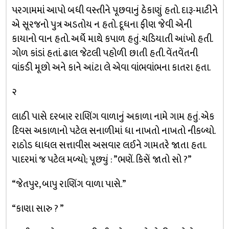
પરગામમાં આપો બધી વસ્તીને પૂછવાનું ઠેકાણું હતો. દારૂ-માટીને
એ સૂરજનો પુત્ર અડતોય ન હતો. દૂધના ફીણ જેવી એની
કાયાનો વાન હતો. અર્ધે માથે કપાળ હતું. ચડિયાતી આંખો હતી.
ગોળ કાંડાં હતાં. ઢાલ જેટલી પહોળી છાતી હતી. વેંતવેંતની
વાંકડી મૂછો અને કાને આંટા લે એવા વાંભવાંભના કાતરા હતા.
૨
લાઠી પાસે દરબાર રાણિંગ વાળાનું અકાળા નામે ગામ હતું. એક
દિવસ અકાળાનો પટેલ સનાળીમાં ધા નાખતો નાખતો નીકળ્યો.
રાઠોડ ધાધલ સત્તાવીસ અસવાર લઈને ગામતરે જાતા હતા.
પાદરમાં જ પટેલ મળ્યો; પૂછ્યું : ”ભણેં. કિસેં જાતો સો ?”
“જેતપુર, બાપુ રાણિંગ વાળા પાસે.”
“કાણા સારુ ? ”