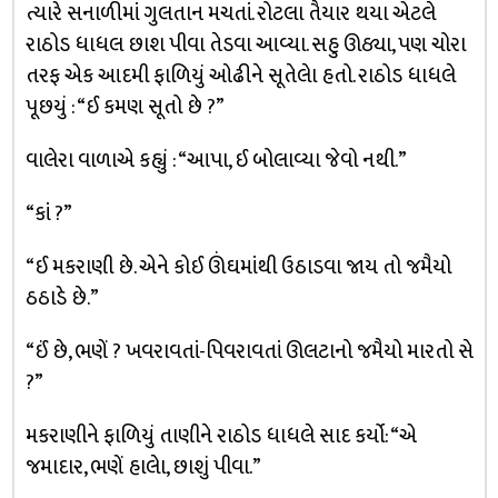
ત્યારે સનાળીમાં ગુલતાન મચતાં. રોટલા તૈયાર થયા એટલે
રાઠોડ ધાધલ છાશ પીવા તેડવા આવ્યા. સહુ ઊઠ્યા, પણ ચોરા
તરફ એક આદમી ફાળિયું ઓઢીને સૂતેલેા હતો. રાઠોડ ધાધલે
પૂછયું : “ઈ કમણ સૂતો છે ?”
વાલેરા વાળાએ કહ્યું : “આપા, ઈ બોલાવ્યા જેવો નથી.”
“કાં ?”
“ઈ મકરાણી છે. એને કોઈ ઊંઘમાંથી ઉઠાડવા જાય તો જમૈયો
ઠઠાડે છે.”
“ઈં છે, ભણેં ? ખવરાવતાં-પિવરાવતાં ઊલટાનો જમૈયો મારતો સે
?”
મકરાણીને ફાળિયું તાણીને રાઠોડ ધાધલે સાદ કર્યો: “એ
જમાદાર, ભણેં હાલેા, છાશું પીવા.”