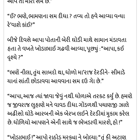
આવે તો મારા સમ છે.”
“ઈં? ભણે, ભામણના સમ દીધા ? તવ્ય તો હવે આવ્યા વન્યા
રે’વાશે કાંઈ?”
બીજે દિવસે આપા પોતાની બેરી ઘોડી માથે સામાન મંડાવતા
હતા તે વખતે ખોડાભાઈ ગઢવી આવ્યા, પૂછ્યું : “આપા, કઈ
દૃશ્યે ?”
“ભણેં નીલા, તુંય સાબદો થા, ધોળો મા’રાજ દેરડીને- સીમાડે
યાનાં સાંતી છોડાવવા આવવાના સમ દઉ ગેા છે.”
“આપા, આજ ત્યાં જાવા જેવું નથી. ધોળાએ તરકટ કર્યું છે. હમણે
જ જીવરાજ લુહાણે મને વાવડ દીધા. ગોંડળથી પચાણજી ઝાલે
અઢીસો ઘોડે આરબની એક બેરખ લઈને દેરડીમાં મુકામ કરેલ
છે. ધોળિયો આપણને એની સાથે જ ભેખડાવી મારશે, હો !”
“ખોડાભાઈ !” આપો રાઠોડ મરક્યા ને બોલ્યા: “તું કી અટાણ