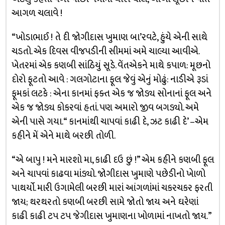
આગળ ચલાવે !
“ખોડાભાઈ ! તે દી જોગીદાસ ખુમાણ બા’રવટે, હુંયે એની સાથે
ચડતો. એક દિવસ વીજપડીની સીમમાં અમે ચાલ્યા આવીએ.
ખેતરમાં એક કણબી સાંઠિયું સૂડે. વેંતએકને માથે કપાળ: મૂછનો
દોરો ફૂટતો આવે : ગલગોટાના ફૂલ જેવું એનું મોઢું: નાડીએ રૂડાં
ફૂમકાં લટકે : એના કાનમાં ફક્ત એક જ જોડ્ય સોનાનાં ફૂલ અને
એક જ જોડ્ય કોકરવાં હતાં. પણ અમારો જીવ બગડ્યો. અમે
એની પાસે ગયા. “ કાનમાંથી ચાપવાં કાઢી દે, ઝટ કાઢી દે’ –એમ
કહીને મેં એને માથે બરછી તોળી.
“એ બાપુ ! મને મારશો મા, કાઢી દઉ છું !” એમ કહીને કણબી ફૂલ
અને ચાપવાં કાઢવા માંડ્યો. જોગીદાસ ખુમાણે પછેડીનો ખેાળો
પાથર્યો. મારી ઉગામેલી બરછી મારાં આંગળાંમાં ચકરચકર ફરતી
જાય; થરથરતો કણબી બરછી સામે જોતો જાય અને ઘરેણાં
કાઢી કાઢી ટપ ટપ જેગીદાસ ખુમાણના ખોળામાં નાખતો જાય.”