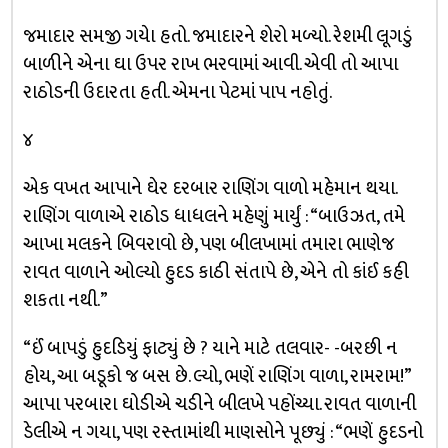
જમાદાર સમજી ગયેા હતો. જમાદારને શેરો મળ્યો. રેશમી લૂગડું
બાળીને એના ઘા ઉપર રાખ ભરવામાં આવી. એવી તો આપા
રાઠોડની ઉદારતા હતી. એમના પેટમાં પાપ નહોતું.
૪
એક વખત આપાને ઘેર દરબાર રાણિંગ વાળો મહેમાન થયા.
રાણિંગ વાળાએ રાઠોડ ધાધલને મહેણું માર્યું : “બાઉઝત, તમે
આખા મલકને બિવરાવો છે, પણ બીલખામાં તમારા ભાણેજ
રાવત વાળાને ઓલ્યો હુદડ કાઠી સંતાપે છે, એને તો કાંઈ કહી
શકતા નથી.”
“ઈં બાપડું હુદડિયું ફાટ્યું છે ? યાને માટે તલવાર- -બરછી ન
હોય, આ બડૂકો જ બસ છે. લ્યો, ભણેં રાણિંગ વાળા, રામરામ!”
આપા પરબારા ઘોડીએ ચડીને બીલખે પહોંચ્યા. રાવત વાળાની
ડેલીએ ન ગયા, પણ રસ્તામાંથી માણસોને પૂછ્યું : “ભણેં હુદડનો