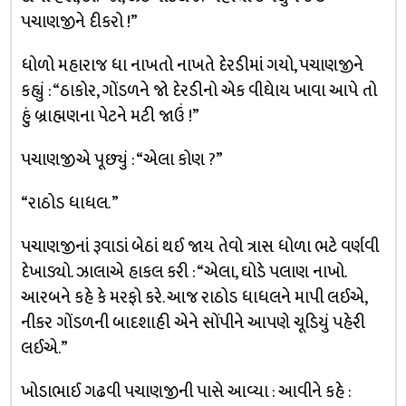
પચાણજીને દીકરો !”
ધોળો મહારાજ ધા નાખતો નાખતે દેરડીમાં ગયો, પચાણજીને
કહ્યું : “ઠાકોર, ગોંડળને જો દેરડીનો એક વીઘેાય ખાવા આપે તો
હું બ્રાહ્મણના પેટને મટી જાઉં !”
પચાણજીએ પૂછ્યું : “એલા કોણ ?”
“રાઠોડ ધાધલ. ”
પચાણજીનાં રૂવાડાં બેઠાં થઈ જાય તેવો ત્રાસ ધોળા ભટે વર્ણવી
દેખાડ્યો. ઝાલાએ હાકલ કરી : “એલા, ઘોડે પલાણ નાખો.
આરબને કહે કે મરફો કરે. આજ રાઠોડ ધાધલને માપી લઈએ,
નીકર ગોંડળની બાદશાહી એને સોંપીને આપણે ચૂડિયું પહેરી
લઈએ.”
ખોડાભાઈ ગઢવી પચાણજીની પાસે આવ્યા : આવીને કહે :