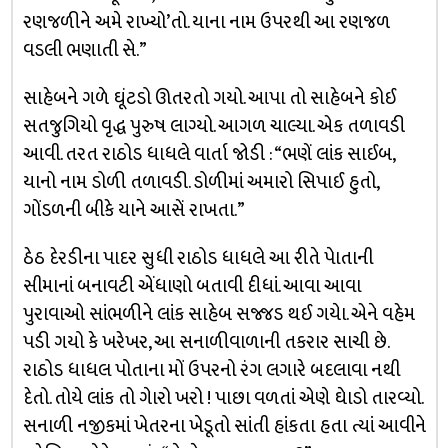
રણજળીને અમે રાખ્યો’તો. યાના નામ ઉપરથી આ રણજળ
વડલી ભણાતી સે.”
સાહેબને ગળે ઘૂંટડો ઊતરતો ગયો. આપા તો સાહેબને કોઈ
સતજુગિયો વૃદ્ધ પુરુષ લાગ્યો. આગળ ચાલ્યા. એક તળાવડી
આવી. તરત રાઠોડ ધાધલે વાર્તા જોડી : “ભણેં લાંક સાઈબ,
યાનો નામ ડોળી તળાવડી. ડોળીમાં અમારો સિપાઈ હુતો,
ગોંડળની બીકે યાને આસેં રાખતા.”
ઠેઠ દેરડીના પાદર સુધી રાઠોડ ધાધલે આ રીતે પેાતાની
સીમાનાં બનાવટી એંધાણો બતાવી દીધાં. આવા આવા
પુરાવાઓ સાંભળીને લાંક સાહેબ સજ્જડ થઈ ગયેા. એને વહેમ
પડી ગયો કે ખરેખર, આ સનાળીવાળાની તકરાર સાચી છે.
રાઠોડ ધાધલ પોતાના મોં ઉપરનો રંગ લગારે બદલાવા નથી
દેતો. તોયે લાંક તો ગેારો ખરો ! પાછા વળતાં એણે ઘેાડો તારવ્યો.
સનાળી નજીકમાં ખેતરના ખેડૂતો સાંતી હાંકતા હતા ત્યાં આવીને