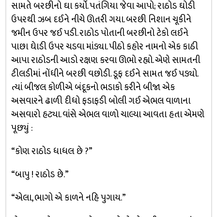
સામતે બરછીનો ઘા કર્યો. પતંગિયા જેવા આપો; રાઠોડ ઘોડી
ઉપરથી ઝબ દઈને નીચે ઊતરી ગયા. બરછી નિશાન ચૂકીને
જમીન ઉપર જઈ પડી. રાઠોડ પોતાની બરછીનો ટેકો લઈને
પાછા ઘેાડી ઉપર ચડવા માંડ્યા. પીઠો કહોર નામનો એક કાઠી
આપા રાઠોડની આડો રક્ષણ કરવા ઊભો રહ્યો. એણે સામતની
ટીલડીમાં નોંધીને બરછી વછોડી. ડૂફ દઈને સામત જઈ પડ્યો.
ત્યાં બીજલ કોળીએ બંદૂકનો ભડાકો કરીને બીજા એક
અસવારને ઢાળી દીધો ફડાફડી બોલી ગઈ એભલ વાળાના
અસવારો હટ્યા. વાંસે એભલ વાળો ચાલ્યા આવતા હતા એમણે
પૂછ્યું :
“કોણ રાઠોડ ધાધલ છે ?”
“બાપુ ! રાઠોડ છે.”
“એલા, ભાગો એ કાળને નહિ પુગાય.”