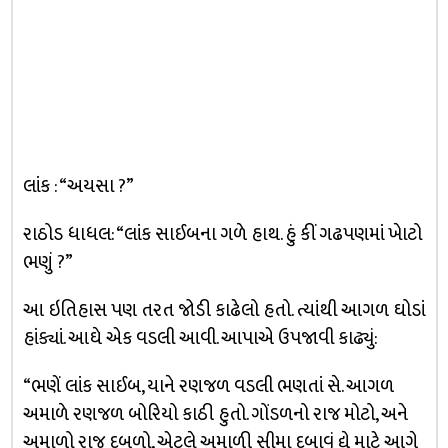
લાંક : “અયસા ?”
રાઠોડ ધાધલ: “લાંક સાઈબના ગળે હાથ. હું કીં ગઢપણમાં ખેાટો
ભણું ?”
આ ઇતિહાસ પણ તરત જોડી કાઢેલો હતો. ત્યાંથી આગળ ઘોડાં
હાંક્યાં. આઘે એક વડલી આવી. આપાએ ઉપજાવી કાઢ્યું:
“ભણેં લાંક સાઈબ, યાને રણજળ વડલી ભણતાં સે. આગળ
અમાળે રણજળ બોરિયો કાઠી હુતો. ગોંડળનો રાજ મોટો, અને
અમાળો રાજ દૂબળો, એટલે અમાળી સીમા દબાવું દ્યે માટે આગે