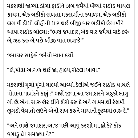
મકરાણી જાગ્યો. ડોળા ફાડીને ઝબ જમૈયો ખેંચ્યો. રાઠોડ ધાધલ
હાથમાં એક બડીકો રાખતા. મકરાણીના કપાળમાં એક બડીકો
લગાવી દીધો. લોહીની ધાર થઈ. બીજી વાર બડીકો ઉગામીને
આપા રાઠોડ બોલ્યા : “ભણેં જમાદાર, એક વાર જમૈયો વાડે કરું
લે, ઝટ કરુ લે. પછે બીજી વાત ભણજે.”
જમાદાર સાહેબે જમૈયો મ્યાન કર્યો.
“લે, મોઢા આગળ થઈ જા; હાલ્ય, રોટલા ખાવા.”
મકરાણી મૂંગો મૂંગો ચાલ્યો આવ્યો. ડેલીએ જઈને રાઠોડ ધાધલે
પોતાના વાણંદને કહ્યું : “ ભણેં જીવા, આ જમાદારને બડૂકો લાગુ
ગો છે. એના સારુ શેર ઘીને શેરો કરુ દે અને ગામમાંથી રેશમી
લૂગડો વેચાતો લઉને એની રાખ કરુને માથાની ફૂટ્યમાં ભરુ દે.”
“અને ભણેં જમાદાર, આજ પછી આવું કરશો મા, હો કે? કોક
વગાડુ દ્યે ! સમજ્યા ને?”