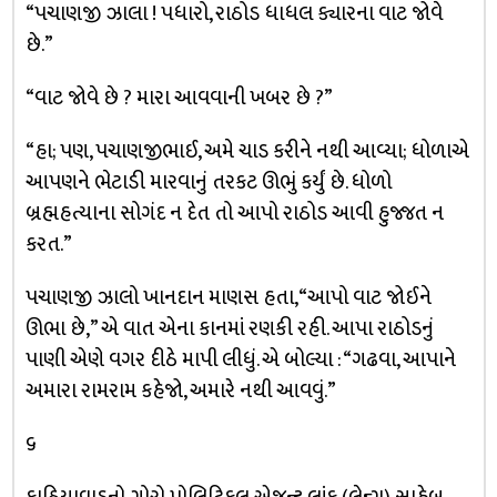
“પચાણજી ઝાલા ! પધારો, રાઠોડ ધાધલ ક્યારના વાટ જોવે
છે.”
“વાટ જોવે છે ? મારા આવવાની ખબર છે ?”
“હા; પણ, પચાણજીભાઈ, અમે ચાડ કરીને નથી આવ્યા; ધોળાએ
આપણને ભેટાડી મારવાનું તરકટ ઊભું કર્યું છે. ધોળો
બ્રહ્મહત્યાના સોગંદ ન દેત તો આપો રાઠોડ આવી હુજ્જત ન
કરત.”
પચાણજી ઝાલો ખાનદાન માણસ હતા, “આપો વાટ જોઈને
ઊભા છે,” એ વાત એના કાનમાં રણકી રહી. આપા રાઠોડનું
પાણી એણે વગર દીઠે માપી લીધું. એ બોલ્યા : “ગઢવા, આપાને
અમારા રામરામ કહેજો, અમારે નથી આવવું.”
૬