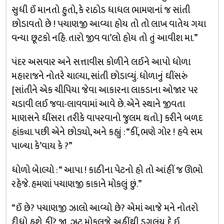
સુધી ઈં માનતો હુતો, કે રાઠોડ ધાધલ ભામણનાં જ સાંતી
છોડાવતો છે ! પચાણજી આવ્યા હોય તો તો લાખ વાતેય ગયા
વન્યા છૂટકો નહિ. તારો જીવ વા’લો હોય તો તું આવીશ મા.”
પંદર અસવાર અને સત્તાવીસ કોળીને લઈને આપો ધોળા
મહારાજને નોતરે ચાલ્યા, સાંતી છોડાવ્યું. ધોળાનું ઘીંસરું
[સાંતીને એક ચીપિયા જેવા આકારના લાકડાના ઓજાર પર
ચડાવી લઈ જવા-લાવવામાં આવે છે. એને સ્થાને જીવતા
માણસને ઘીંસરા તરીકે વાપરવાનો જુલમ થતો.] કરીને બળદ
હાંક્યા. પછી એને છોડ્યો, અને કહ્યું : “કીં, ભણે ગોર ! હવે સમ
પાળ્યા કે’વાય કે ?”
ધોળો બેાલ્યો : “ આપા ! કાઠીના પેટનો હો તો આંહીં જ ઊભો
રહેજે. હમણાં પચાણજી કાકાને મોકલું છું.”
“ઈં છે? પચાણજી ઝાલો આવ્યો છે? એમાં આજે મને નોતરો
દીધો હશે, કીં? જા, ઝટ મોકલજે. અહીંથી ડગલુંય દે ઈ