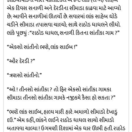
કાઠિયાવાડનો ગોરો પોલિટિકલ એજન્ટ લાંક (લેન્ગ) સાહેબ
એક દિવસ સનાળી અને દેરડીના સીમાડા કાઢવા માટે આવ્યો
છે; આવીને સનાળીમાં ઊતર્યો છે. સવારમાં લાંક સાહેબ ઘોડે
ચડીને સીમાડા તપાસવા ચાલ્યો; સાથે રાઠોડ ધાધલને લીધો.
લાંકે પૂછ્યું : “રાઠોડ ધાધલ, સનાળી કિતના સાંતીકા ગામ ?”
“એકસો સાંતીનો ભણે, લાંક સાઈબ !”
“ઔર દેરડી ?”
“ત્રણસો સાંતીનો.”
“ઓ ! તીનસો સાંતીકા ? તો ફિર એકસો સાંતીકા ગામકા
સીમાડા તીનસો સાંતીકા ગામકે નજીકમે કૈસા હો સકતા ?”
“ભણેં લાંક સાઈબ, હાલ્ય મારી હારે. અમાળો સીમાડો દેખાડું
દઉ.” એમ કહી, લાંકને લઈને રાઠોડ ધાધલ સાચો સીમાડો
બતાવવા ચાલ્યા ! ઉગમણી દિશામાં એક ધાર ઊભી હતી. રાઠોડ