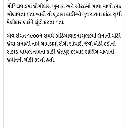
ગોહિલવાડમાં જોગીદાસ ખુમાણ અને સોરઠમાં બાવા વાળો હાક
બોલાવતા હતા. બાકી તો લૂંટારા કાઠીઓ ગુજરાતના કાંઠા સુધી
મેલીકાર લઈને લૂંટો કરતા હતા.
એવે સંવત ૧૯૦૦ને સમયે કાઠિયાવાડના મુલકમાં સેનાની વીંટી
જેવા સનાળી નામે ગામડામાં રોગી સોપારી જેવો બેઠી દડીનો
રાઠોડ ધાધલ નામનો કાઠી જેતપુર દરબાર રાણિંગ વાળાની
જમીનની ચોકી કરતો હતો.