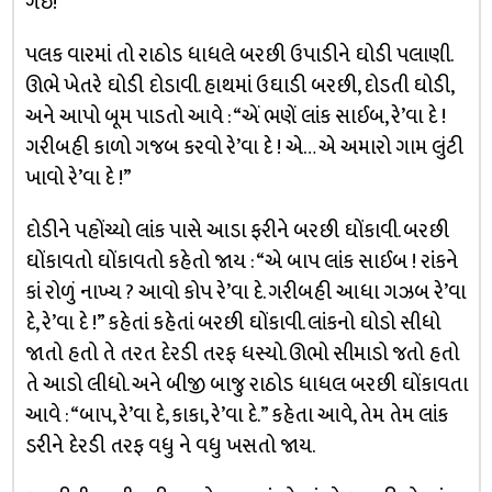
ગઈ!”
પલક વારમાં તો રાઠોડ ધાધલે બરછી ઉપાડીને ઘોડી પલાણી.
ઊભે ખેતરે ઘોડી દોડાવી. હાથમાં ઉઘાડી બરછી, દોડતી ઘોડી,
અને આપો બૂમ પાડતો આવે : “એં ભણેં લાંક સાઈબ, રે’વા દે !
ગરીબહી કાળો ગજબ કરવો રે’વા દે ! એ… એ અમારો ગામ લુંટી
ખાવો રે’વા દે !”
દોડીને પહોંચ્યો લાંક પાસે આડા ફરીને બરછી ઘોંકાવી. બરછી
ઘોંકાવતો ઘોંકાવતો કહેતો જાય : “એ બાપ લાંક સાઈબ ! રાંકને
કાં રોળું નાખ્ય ? આવો કોપ રે’વા દે. ગરીબહી આધા ગઝબ રે’વા
દે, રે’વા દે !” કહેતાં કહેતાં બરછી ઘોંકાવી. લાંકનો ઘોડો સીધો
જાતો હતો તે તરત દેરડી તરફ ધસ્યો. ઊભો સીમાડો જતો હતો
તે આડો લીધો. અને બીજી બાજુ રાઠોડ ધાધલ બરછી ઘોંકાવતા
આવે : “બાપ, રે’વા દે, કાકા, રે’વા દે.” કહેતા આવે, તેમ તેમ લાંક
ડરીને દેરડી તરફ વધુ ને વધુ ખસતો જાય.