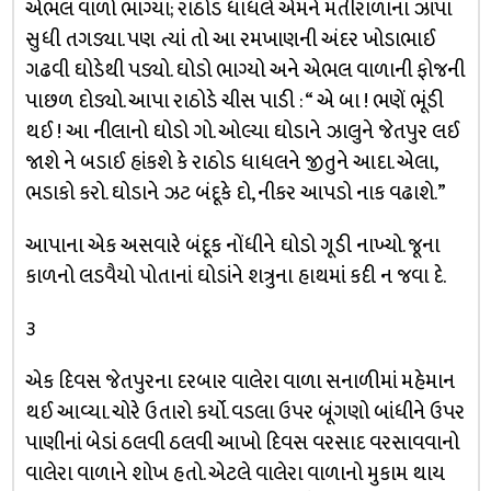
એભલ વાળો ભાગ્યા; રાઠોડ ધાધલે એમને મતીરાળાના ઝાંપા
સુધી તગડ્યા. પણ ત્યાં તો આ રમખાણની અંદર ખોડાભાઈ
ગઢવી ઘોડેથી પડ્યો. ઘોડો ભાગ્યો અને એભલ વાળાની ફોજની
પાછળ દોડ્યો. આપા રાઠોડે ચીસ પાડી : “ એ બા ! ભણેં ભૂંડી
થઈ ! આ નીલાનો ઘોડો ગો. ઓલ્યા ઘોડાને ઝાલુને જેતપુર લઈ
જાશે ને બડાઈ હાંકશે કે રાઠોડ ધાધલને જીતુને આદા. એલા,
ભડાકો કરો. ઘોડાને ઝટ બંદૂકે દો, નીકર આપડો નાક વઢાશે.”
આપાના એક અસવારે બંદૂક નોંધીને ઘોડો ગૂડી નાખ્યો. જૂના
કાળનો લડવૈયો પોતાનાં ઘોડાંને શત્રુના હાથમાં કદી ન જવા દે.
૩
એક દિવસ જેતપુરના દરબાર વાલેરા વાળા સનાળીમાં મહેમાન
થઈ આવ્યા. ચોરે ઉતારો કર્યો. વડલા ઉપર બૂંગણો બાંધીને ઉપર
પાણીનાં બેડાં ઠલવી ઠલવી આખો દિવસ વરસાદ વરસાવવાનો
વાલેરા વાળાને શોખ હતો. એટલે વાલેરા વાળાનો મુકામ થાય