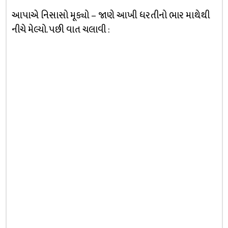
આપાએ નિસાસો મૂક્યો – જાણે આખી ધરતીનો ભાર માથેથી
નીચે મેલ્યો. પછી વાત ચલાવી :