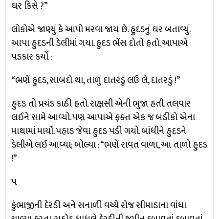
ઘર કિસે ?”
લોકોએ જાણ્યું કે આપો મરવા જાય છે. હુદડનું ઘર બતાવ્યું.
આપા હુદડની ડેલીમાં ગયા. હુદડ ભેંસ દોતો હતો. આપાએ
પડકાર કર્યો :
“ભણેં હુદડ, સાબદો થા, તાળું દાતરડું લઉ લે, દાતરડું !”
હુદડ તો પ્રચંડ કાઠી હતો. રાક્ષસી એની ભુજા હતી. તલવાર
લઈને સામે આવ્યો. પણ આપાએ ફક્ત એક જ બડીકો એના
માથામાં માર્યો. પહાડ જેવા હુદડ પડી ગયો. બાંધીને હુદડને
ડેલીએ લઈ આવ્યા; બોલ્યા : “ભણેં રાવત વાળા, આ તાળો હુદડ
!”
પ
કુંભાજીની દેરડી અને સનાળી વચ્ચે રોજ સીમાડાના વાંધા