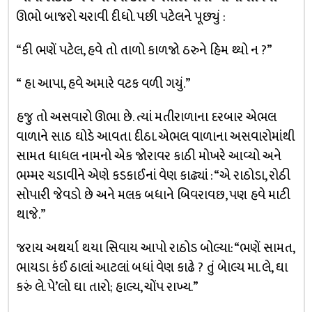
ઊભો બાજરો ચરાવી દીધો. પછી પટેલને પૂછ્યું :
“કી ભણેં પટેલ, હવે તો તાળો કાળજો ઠરુને હિમ થ્યો ન ?”
“ હા આપા, હવે અમારે વટક વળી ગયું.”
હજુ તો અસવારો ઊભા છે. ત્યાં મતીરાળાના દરબાર એભલ
વાળાને સાઠ ઘોડે આવતા દીઠા. એભલ વાળાના અસવારોમાંથી
સામત ધાધલ નામનો એક જોરાવર કાઠી મોખરે આવ્યો અને
ભમ્મર ચડાવીને એણે કડકાઈનાં વેણ કાઢ્યાં : “એ રાઠોડા, રોઠી
સોપારી જેવડો છે અને મલક બધાને બિવરાવછ, પણ હવે માટી
થાજે.”
જરાય અથર્યા થયા સિવાય આપો રાઠોડ બોલ્યા: “ભણેં સામત,
ભાયડા કંઈ ઠાલાં આટલાં બધાં વેણ કાઢે ? તું બેાલ્ય મા. લે, ઘા
કરું લે. પે’લો ઘા તારો; હાલ્ય, ચોંપ રાખ્ય.”