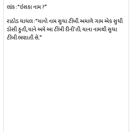
લાંક : “ઇસકા નામ ?”
રાઠોડ ધાધલ : “યાનો નામ સુધા ટીંબી. અમાળે ગામ એક સુધી
ડોસી હુતી, યાને અમે આ ટીંબી દીની’તી; યાના નામથી સુધા
ટીંબી ભણાતી સે.”