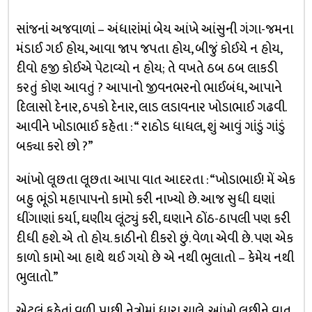
સાંજનાં અજવાળાં – અંધારાંમાં બેય આંખે આંસુની ગંગા-જમના
મંડાઈ ગઈ હોય, આવા જાપ જપતા હોય, બીજું કોઈયે ન હોય,
દીવો હજી કોઈએ પેટાવ્યો ન હોય; તે વખતે ઠબ ઠબ લાકડી
કરતું કોણ આવતું ? આપાનો જીવનભરનો ભાઈબંધ, આપાને
દિલાસો દેનાર, ઠપકો દેનાર, લાડ લડાવનાર ખોડાભાઈ ગઢવી.
આવીને ખોડાભાઈ કહેતા : “ રાઠોડ ધાધલ, શું આવું ગાંડું ગાંડું
બક્યા કરો છો ?”
આંખો લૂછતા લૂછતા આપા વાત આદરતા : “ખોડાભાઈ! મેં એક
બહુ ભૂંડો મહાપાપનો કામો કરી નાખ્યો છે. આજ સુધી ઘણાં
ધીંગાણાં કર્યા, ઘણીય લૂંટ્યું કરી, ઘણાને ઠોંઠ-ઠાપલી પણ કરી
દીધી હશે. એ તો હોય. કાઠીનો દીકરો છું. વેળા એવી છે. પણ એક
કાળો કામો આ હાથે થઈ ગયો છે એ નથી ભુલાતો – કેમેય નથી
ભુલાતો.”
એટલું કહેતાં વળી પાછી નેત્રોમાં ધારા ચાલે, આંખો લૂછીને વાત