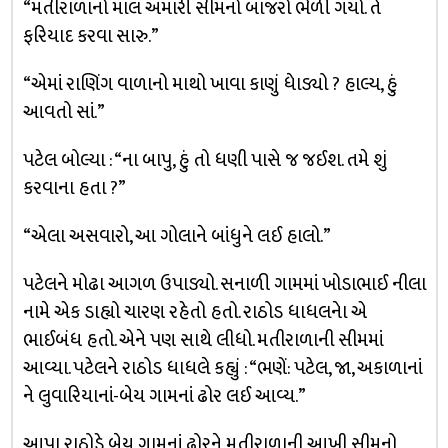
“મતીરાળાનો માલ અમારી સીમનો બાજરો ભેળી ગયો. તે
ફરિયાદ કરવા સારુ.”
“એમાં રાણિંગ વાળાનો માથો ખાવા કાણું ધેાડ્યો ? હાલ્ય, હું
આવતો સાં.”
પટેલ બોલ્યા : “ના બાપુ, હું તો ધણી પાસે જ જઈશ. તમે શું
કરવાના હતા ?”
“એલા અસવારો, આ ગોલાને બાંધુને લઈ હાલો.”
પટેલને મોઢા આગળ ઉપાડ્યો. સનાળી ગામમાં ખોડાભાઈ નીલા
નામે એક ડાહ્યો ચારણ રહેતો હતો. રાઠોડ ધાધલનેા એ
ભાઈબંધ હતો. એને પણ સાથે લીધો. મતીરાળાની સીમમાં
આવ્યા. પટેલને રાઠોડ ધાધલે કહ્યું : “ભણેં: પટેલ, જા, અકાળાનાં
ને લુવારિયાનાં-બેય ગામનાં ઢોર લઈ આવ્ય.”
આપા રાઠોડે બેય ગામનાં ઢોરને મતીરાળાની આખી સીમનો