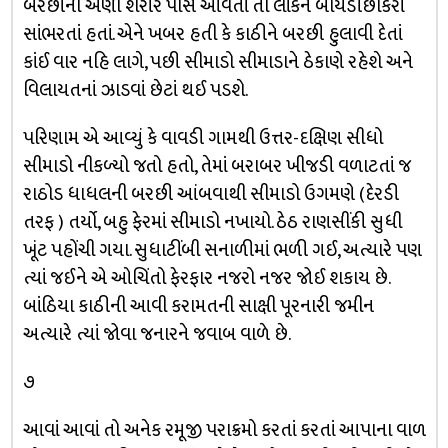
બરછીની અણી શરીર પાસે આવતાં તો લાંકને બાયડીછોકરાં
સાંભરતાં હતાં. એને ખબર હતી કે કાઠીને બરછી હુલાવી દેતાં
કાંઈ વાર નહિ લાગે, પછી સીમાડો સીમાડાને ઠેકાણે રહેશે અને
વિલાયતનાં ઝાડવાં છેટાં થઈ પડશે.
પરિણામ એ આવ્યું કે વાવડી ગામથી ઉત્તર-દક્ષિણ સીધો
સીમાડો નીકળ્યો જતો હતો, તેમાં બરાબર ખીજડી વળાટતાં જ
રાઠોડ ધાધલની બરછી આંબવાથી સીમાડો ઉગમણે (દેરડી
તરફ ) તર્યો, બહુ ફેરમાં સીમાડો નખાયો. ઠેઠ રાણસીંકી સુધી
ખૂંટ પહોંચી ગયા. સુધાટીંબી સનાળીમાં ભળી ગઈ, અત્યારે પણ
ત્યાં જઈને એ ઓચિંતો ફેરફાર નજરો નજર જોઈ શકાય છે.
બાંઠિયા કાઠીની આવી કરામતની સાક્ષી પૂરનારી જમીન
અત્યારે ત્યાં જોવા જનારને જવાબ વાળે છે.
૭
આવાં આવાં તો અનેક રમૂજી પરાક્રમો કરતાં કરતાં આપાના વાળ