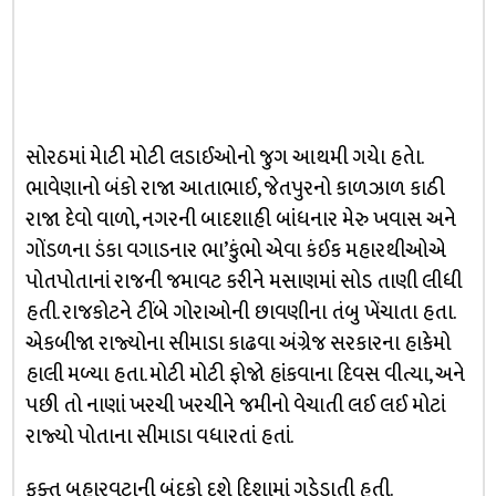
સોરઠમાં મેાટી મોટી લડાઈઓનો જુગ આથમી ગયેા હતેા.
ભાવેણાનો બંકો રાજા આતાભાઈ, જેતપુરનો કાળઝાળ કાઠી
રાજા દેવો વાળો, નગરની બાદશાહી બાંધનાર મેરુ ખવાસ અને
ગોંડળના ડંકા વગાડનાર ભા’કુંભો એવા કંઈક મહારથીઓએ
પોતપોતાનાં રાજની જમાવટ કરીને મસાણમાં સોડ તાણી લીધી
હતી. રાજકોટને ટીંબે ગોરાઓની છાવણીના તંબુ ખેંચાતા હતા.
એકબીજા રાજ્યોના સીમાડા કાઢવા અંગ્રેજ સરકારના હાકેમો
હાલી મળ્યા હતા. મોટી મોટી ફોજો હાંકવાના દિવસ વીત્યા, અને
પછી તો નાણાં ખરચી ખરચીને જમીનો વેચાતી લઈ લઈ મોટાં
રાજ્યો પોતાના સીમાડા વધારતાં હતાં.
ફક્ત બહારવટાની બંદૂકો દશે દિશામાં ગડેડાતી હતી.