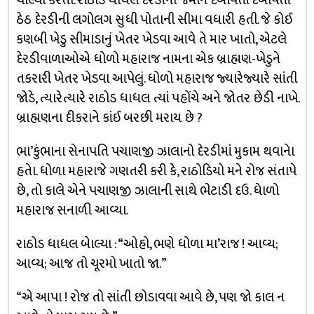
ચાલ્યા કરતા. રાઠોડ ધાધલે દેરડીની જમીન દબાવતાં દબાવતાં
ઠેઠ દેરડીની લગોલગ સુધી પોતાની સીમા વધારી હતી. જે કોઈ
કણબી ખેડુ સીમાડાનું ખેતર ખેડવા આવે તે માર ખાતો, એટલે
દેરડીવાળાઓએ ધોળો મહારાજ નામના એક બ્રાહ્મણ-ખેડુને
તકરારી ખેતર ખેડવા આપેલું. ધોળો મહારાજ જ્યારેજ્યારે સાંતી
જોડે, ત્યારેત્યારે રાઠોડ ધાધલ ત્યાં પહોંચે અને જોતર છેડી નાખે.
બ્રાહ્મણના દીકરાને કાંઈ બરછી મરાય છે ?
ભા’કુંભાના સેનાપતિ પચાણજી ઝાલાનો દેરડીમાં મુકામ થવાનેા
હતેા. ધોળા મહારાજે ગણતરી કરી કે, રાઠોડિયો મને રોજ સંતાપે
છે, તો કાલે એને પચાણજી ઝાલાની સાથે ભેટાડી દઉ. ધેાળો
મહારાજ સનાળી આવ્યા.
રાઠોડ ધાધલ બેાલ્યા : “ઓહો, ભણે ધોળા મા’રાજ ! આવ્ય;
આવ્ય; આજ તો ચૂરમો ખાતો જા.”
“એ આપા ! રોજ તો સાંતી છોડાવવા આવે છે, પણ જો કાલ ન