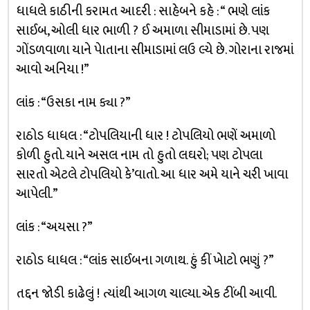
ધાધલે કાઠીની કરામત આદરી : સાહેબને કહે : “ ભણે લાંક
સાઈબ, ઓલી ધાર ભાળી ? ઈ અમાળા સીમાડામાં છે. પણ
ગોંડળવાળા યાને પેાતાના સીમાડામાં લઉ લ્યે છે. ગોરાના રાજમાં
આવો અનિયા !”
લાંક : “ઉસકા નામ ક્યા ?”
રાઠોડ ધાધલ : “ટોપલિયાની ધાર ! ટોપલિયો ભણેં અમાળો
કોળી હુતો. યાને અસલ નામ તો હુતો લઘરો; પણ ટોપલા
સારતો એટલે ટોપલિયો કે’વાતો. આ ધાર અમે યાને ચરી ખાવા
આપેલી.”
લાંક : “અયસા ?”
રાઠોડ ધાધલ : “લાંક સાઈબના ગળાથ. હું કીં ખેાટો ભણું ?”
તદ્દન જોડી કાઢેલું ! ત્યાંથી આગળ ચાલ્યા. એક ટીંબી આવી.