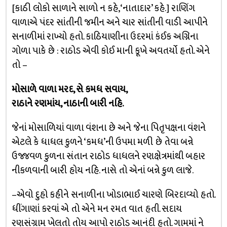
[કાઠી લોકો સાળાને સાળો ન કહે, ‘નાતાદાર’ કહે.] રાણિંગ
વાળાએ પંદર સાંતીની જમીન અને ચાર સાંતીની વાડી આપીને
સનાળીમાં રાખ્યો હતો. કાઠિયાણીના ઉદરમાં કંઈક અગ્નિના
ગોળા પાકે છે : રાઠોડ એવી કોઈ માની કૂખે અવતર્યો હતો. એને
તો –
મોસાળે વાળા મરદ, સે કમધ સવાય,
રાઠાને રણમાંય, નાઠાની બારી નહિ.
જેનાં મોસાળિયાં વાળા વંશના છે અને જેના પિતૃપક્ષના વંશને
એટલે કે ધાધલ કુળને ‘કમધ’ની ઉપમા મળી છે તેવા બન્ને
ઉજ્જવળ કુળના સંતાન રાઠોડ ધાધલને રણક્ષેત્રમાંથી બહાર
નીકળવાની બારી હોય નહિ. નાસે તો એનાં બન્ને કુળ લાજે.
–એવો દુહો કહીને સનાળીના ખોડાભાઈ ચારણે બિરદાવ્યો હતો.
ધીંગાણાં કરવાં એ તો એને મન રમત વાત હતી. સદાય
રણસંગ્રામ ખેલતો તોય આપો રાઠોડ આનંદી હતો. ગામમાં ને