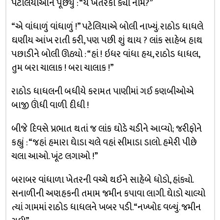
પટેલિયાઓને પૂછ્યું : “યે ખેતરકા ક્યા નામ?”
“એ વાંધાળું વાંધાળું !” પટેલિયાએ બોલી નાખ્યું. રાઠોડ ધાધલે
ઘણીય આંખ રાતી કરી, પણ પછી શું થાય ? લાંક સાહેબ હાથ
પછાડીને બોલી ઊઠ્યો : “હાં ! ઇધર વાંધા હય, રાઠોડ ધાધલ,
તુમ બરા ચાલાક ! બરા ચાલાક !”
રાઠોડ ધાધલની બધીયે કરામત પાણીમાં ગઈ કણબીઓએ
બાજી ઊંધી વાળી દીધી !
બીજે દિવસે પ્રભાત થતાં જ લાંક ઘોડે ચડીને આવ્યો; જરીફોને
કહ્યું : “જહાં હમારા ઘેાડા ચલે વહાં સીમાડા ડાલો. હમેરી પીછે
ચલા આઓ. ખૂંટ લગાઓ !”
બરાબર વાંધાળા ખેતરની વચ્ચે થઈને સાહેબે ધોડો, હાંક્યો.
સનાળીની અણહકની તમામ જમીન કપાવા લાગી. ઘેાડો ચાલ્યો
ત્યાં ગામમાં રાઠોડ ધાધલને ખબર પડી. “નખ્ખોદ વળ્યું. જમીન