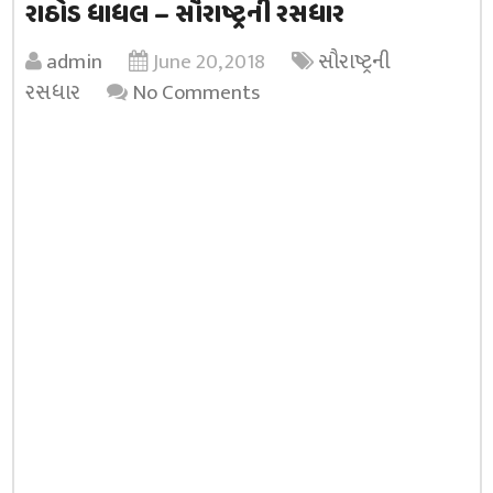
રાઠોડ ધાધલ – સૌરાષ્ટ્રની રસધાર
admin
June 20, 2018
સૌરાષ્ટ્રની
રસધાર
No Comments