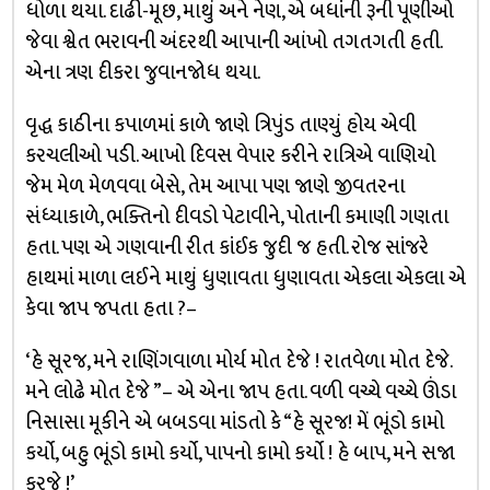
ધોળા થયા. દાઢી-મૂછ, માથું અને નેણ, એ બધાંની રૂની પૂણીઓ
જેવા શ્વેત ભરાવની અંદરથી આપાની આંખો તગતગતી હતી.
એના ત્રણ દીકરા જુવાનજોધ થયા.
વૃદ્ધ કાઠીના કપાળમાં કાળે જાણે ત્રિપુંડ તાણ્યું હોય એવી
કરચલીઓ પડી. આખો દિવસ વેપાર કરીને રાત્રિએ વાણિયો
જેમ મેળ મેળવવા બેસે, તેમ આપા પણ જાણે જીવતરના
સંધ્યાકાળે, ભક્તિનો દીવડો પેટાવીને, પોતાની કમાણી ગણતા
હતા. પણ એ ગણવાની રીત કાંઈક જુદી જ હતી. રોજ સાંજરે
હાથમાં માળા લઈને માથું ધુણાવતા ધુણાવતા એકલા એકલા એ
કેવા જાપ જપતા હતા ?–
‘હે સૂરજ, મને રાણિંગવાળા મોર્ય મોત દેજે ! રાતવેળા મોત દેજે.
મને લોઢે મોત દેજે ”– એ એના જાપ હતા. વળી વચ્ચે વચ્ચે ઊંડા
નિસાસા મૂકીને એ બબડવા માંડતો કે “હે સૂરજ! મેં ભૂંડો કામો
કર્યો, બહુ ભૂંડો કામો કર્યો, પાપનો કામો કર્યો ! હે બાપ, મને સજા
કરજે !’