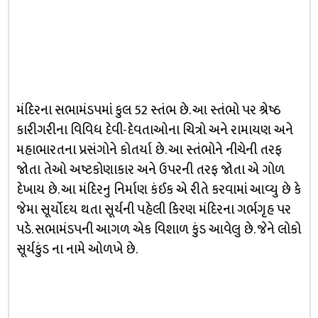
મંદિરના સભામંડપમાં કુલ 52 સ્તંભ છે. આ સ્તંભો પર શ્રેષ્ઠ
કારીગરીના વિવિધ દેવી-દેવતાઓના ચિત્રો અને રામાયણ અને
મહાભારતના પ્રસંગોને કોતર્યા છે. આ સ્તંભોને નીચેની તરફ
જોતા તેઓ અષ્ટકોણાકાર અને ઉપરની તરફ જોતા એ ગોળ
દેખાય છે. આ મંદિરનુ નિર્માણ કંઈક એ રીતે કરવામાં આવ્યુ છે કે
જેમા સૂર્યોદય થતા સૂર્યની પહેલી કિરણ મંદિરના ગર્ભગૃહ પર
પડે. સભામંડપની આગળ એક વિશાળ કુંડ આવેલુ છે. જેને લોકો
સૂર્યકુંડ ના નામે ઓળખે છે.