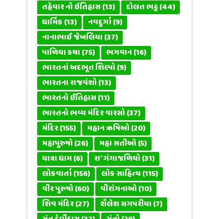
તહેવાર નો ઇતિહાસ
(13)
દોલત ભટ્ટ
(44)
ધાર્મિક
(13)
નવદુર્ગા
(9)
નાનાભાઈ જેબલિયા
(37)
પાળિયા કથા
(75)
ભગવાન
(16)
ભારતનાં અદભૂત શિલ્પો
(9)
ભારતના રાજવંશો
(13)
ભારતનો ઈતિહાસ
(11)
ભારતનો ભવ્ય મંદિર વારસો
(37)
મંદિર
(155)
મહાન ઋષિઓ
(20)
મહાપુરુષો
(26)
મહા સતીઓ
(5)
યાત્રા ધામ
(6)
રા' ગંગાજળિયો
(31)
લોકવાર્તા
(156)
લોક સાહિત્ય
(115)
વીર પુરુષો
(60)
વીરાંગનાઓ
(10)
શિવ મંદિર
(27)
શૈલેશ સગપરીયા
(7)