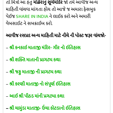
તો મિત્રો આ હતુ
મોઢેરાનું સૂર્યમંદિર
જો તમે આવીજ અન્ય
માહિતી વાંચવા માંગતા હોય તો આજે જ અમારા ફેસબુક
પેઈજ
SHARE IN INDIA
ને લાઈક કરો અને અમારી
વેબસાઈટ ને સબક્રાઈબ કરો.
આવીજ રસપ્રદ અન્ય માહિતી માટે નીચે ની પોસ્ટ જરૂર વાંચજો-
–
શ્રી કનકાઇ માતાજી મંદિર- ગીર નો ઇતિહાસ
–
શ્રી શક્તિ માતાની પ્રાગટ્ય કથા
–
શ્રી જહુ માતાજી ની પ્રાગટ્ય કથા
–
શ્રી કરણી માતાજી નો સંપૂર્ણ ઇતિહાસ
–
આઈ શ્રી પીઠડ માંની પ્રગટ્યા કથા
–
શ્રી ચામુંડા માતાજી- ઉંચા કોટડાનો ઇતિહાસ