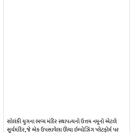
સોલંકી યુગના ભવ્ય મંદિર સ્થાપત્યનો ઉત્તમ નમૂનો એટલે
સૂર્યમંદિર, જે એક ઉપસાવેલા ઊંચા ઇમ્પોઝિંગ પ્લેટફોર્મ પર