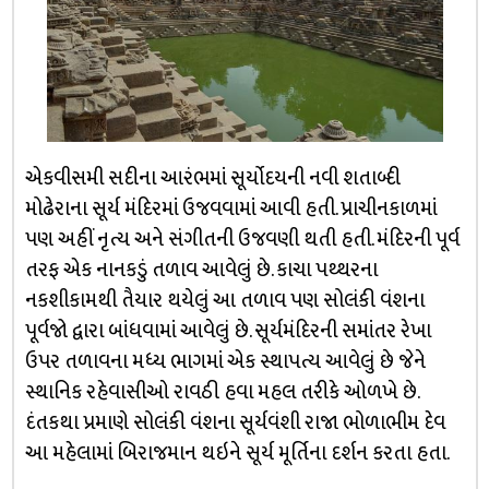
એકવીસમી સદીના આરંભમાં સૂર્યોદયની નવી શતાબ્દી
મોઢેરાના સૂર્ય મંદિરમાં ઉજવવામાં આવી હતી. પ્રાચીનકાળમાં
પણ અહીં નૃત્ય અને સંગીતની ઉજવણી થતી હતી. મંદિરની પૂર્વ
તરફ એક નાનકડું તળાવ આવેલું છે. કાચા પથ્થરના
નકશીકામથી તૈયાર થયેલું આ તળાવ પણ સોલંકી વંશના
પૂર્વજો દ્વારા બાંધવામાં આવેલું છે. સૂર્યમંદિરની સમાંતર રેખા
ઉપર તળાવના મધ્ય ભાગમાં એક સ્થાપત્ય આવેલું છે જેને
સ્થાનિક રહેવાસીઓ રાવઠી હવા મહલ તરીકે ઓળખે છે.
દંતકથા પ્રમાણે સોલંકી વંશના સૂર્યવંશી રાજા ભોળાભીમ દેવ
આ મહેલામાં બિરાજમાન થઇને સૂર્ય મૂર્તિના દર્શન કરતા હતા.