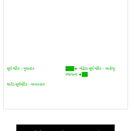
સૂર્ય મંદિર – મુલતાન
███► મોઢેરા સૂર્ય મંદિર – અનોખું
સ્થાપત્ય ◄██
માર્તંડ સૂર્યમંદિર – અનંતનાગ