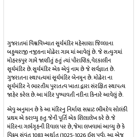
ગુજરાતમાં વિશ્વવિખ્યાત સૂર્યમંદિર મહેસાણા જિલ્લાના
બહુચરાજી નજીકના મોઢેરા ગામ માં આવેલું છે. જે સત્યુગમાં
મોહરકપુર ગામે જાણીતું હતું ત્યાં પૌરાણિક, વેદકાલીન
સૂર્યમંદિર છે. સૂર્યમંદિર એક એવું નામ છે જે સર્વજ્ઞાત છે.
ગુજરાતના સ્થાપત્યમાં સૂર્યમંદિર બેનમૂન છે. મોઢેરા ના
સૂર્યમંદિર ને ભારતીય પુરાતત્વ ખાતા દ્વારા સંરક્ષિત સ્થાપત્ય
જાહેર કરેલ છે. આ મંદિર પુષ્પાવતી નદીના કિનારે આવેલું છે.
એવુ અનુમાન છે કે આ મંદિરનુ નિર્માણ સમ્રાટ ભીમદેવ સોલંકી
પ્રથમ એ કરાવ્યુ હતુ. જેની પૂર્તિ એક શિલાલેખ કરે છે. જે
મંદિરના ગર્ભગૃહની દિવાલ પર છે, જેમા લખવામાં આવ્યુ છે કે
વિક્રમ સંવંત 1083 અર્થાત (1025-1026 ઈસ પૂર્વ). આ એજ