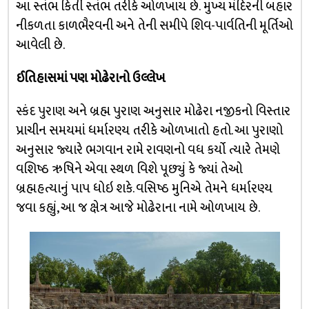
આ સ્તંભ કિર્તી સ્તંભ તરીકે ઓળખાય છે. મુખ્ય મંદિરની બહાર
નીકળતા કાળભૈરવની અને તેની સમીપે શિવ-પાર્વતિની મૂર્તિઓ
આવેલી છે.
ઈતિહાસમાં પણ મોઢેરાનો ઉલ્લેખ
સ્કંદ પુરાણ અને બ્રહ્મ પુરાણ અનુસાર મોઢેરા નજીકનો વિસ્તાર
પ્રાચીન સમયમાં ધર્મારણ્ય તરીકે ઓળખાતો હતો. આ પુરાણો
અનુસાર જ્યારે ભગવાન રામે રાવણનો વધ કર્યો ત્યારે તેમણે
વશિષ્ઠ ઋષિને એવા સ્થળ વિશે પૂછ્યું કે જ્યાં તેઓ
બ્રહ્મહત્યાનું પાપ ધોઇ શકે. વસિષ્ઠ મુનિએ તેમને ધર્મારણ્ય
જવા કહ્યું, આ જ ક્ષેત્ર આજે મોઢેરાના નામે ઓળખાય છે.