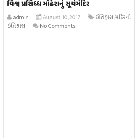
વિશ્વ પ્રસિધ્ધ મોઢેરાનું સૂર્યમંદિર
admin
August 10, 2017
ઈતિહાસ
,
મંદિરનો
ઇતિહાસ
No Comments