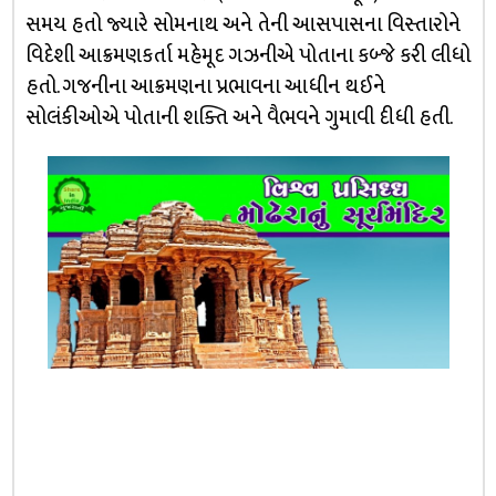
સમય હતો જ્યારે સોમનાથ અને તેની આસપાસના વિસ્તારોને
વિદેશી આક્રમણકર્તા મહેમૂદ ગઝનીએ પોતાના કબ્જે કરી લીધો
હતો. ગજનીના આક્રમણના પ્રભાવના આધીન થઈને
સોલંકીઓએ પોતાની શક્તિ અને વૈભવને ગુમાવી દીધી હતી.