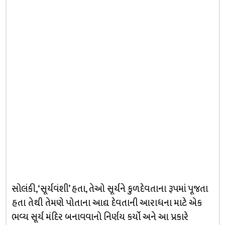
સોલંકી, ‘સૂર્યવંશી’ હતા, તેઓ સૂર્યને કુળદેવતાના રૂપમાં પૂજતા
હતા તેથી તેમણે પોતાના આદ્ય દેવતાની આરાધના માટે એક
ભવ્ય સૂર્ય મંદિર બનાવવાનો નિર્ણય કર્યો અને આ પ્રકારે