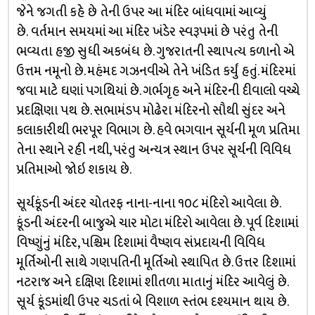
જેને જગતી કહે છે તેની ઉપર આ મંદિર બાંધવામાં આવ્યું
છે. વર્તમાન સમયમાં આ મંદિર ખંડેર સ્વરૂપમાં છે પરંતુ તેની
ભવ્યતા હજી સુધી અકબંધ છે. ગુજરાતની સ્થાપત્ય કળાનો એ
ઉત્તમ નમૂનો છે. મહંમદ ગઝનવીએ તેને ખંડિત કર્યું હતું. મંદિરમાં
જવા માટે ઘણાં પગથિયાં છે. ગર્ભગૃહ અને મંદિરની દીવાલો વચ્ચે
પ્રદક્ષિણા પથ છે. સભામંડપ મોઢેરા મંદિરનો સૌથી સુંદર અને
કલાકારીથી ભરપૂર વિભાગ છે. હવે ભગવાન સૂર્યની મૂળ પ્રતિમા
તેના સ્થાને રહી નથી, પરંતુ અન્યત્ર સ્થાન ઉપર સૂર્યની વિવિધ
પ્રતિમાઓ જોઇ શકાય છે.
સૂર્યકૂંડની અંદર ચોતરફ નાના-નાના ૧૦૮ મંદિરો આવેલા છે.
કૂંડની અંદરની બાજુએ ચાર મોટા મંદિરો આવેલા છે. પૂર્વ દિશામાં
વિષ્ણુંનું મંદિર, પશ્ચિમ દિશામાં વૈષ્ણવ સંપ્રદાયની વિવિધ
મૂર્તિઓની સાથે ગણપતિની મૂર્તિઓ સ્થાપિત છે. ઉત્તર દિશામાં
નટરાજ અને દક્ષિણ દિશામાં શીતળા માતાનું મંદિર આવેલું છે.
સૂર્ય કૂંડમાંથી ઉપર ચડતાં બે વિશાળ સ્તંભ દશ્યમાન થાય છે.