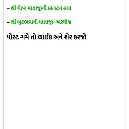
–
શ્રી ચેહર માતાજીની પ્રાગટ્ય કથા
–
શ્રી બુટભવાની માતાજી- અરણેજ
પોસ્ટ ગમે તો લાઈક અને શેર કરજો