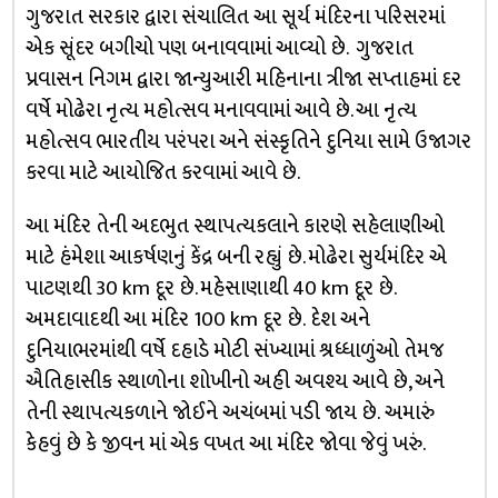
ગુજરાત સરકાર દ્વારા સંચાલિત આ સૂર્ય મંદિરના પરિસરમાં
એક સૂંદર બગીચો પણ બનાવવામાં આવ્યો છે. ગુજરાત
પ્રવાસન નિગમ દ્વારા જાન્યુઆરી મહિનાના ત્રીજા સપ્તાહમાં દર
વર્ષે મોઢેરા નૃત્ય મહોત્સવ મનાવવામાં આવે છે. આ નૃત્ય
મહોત્સવ ભારતીય પરંપરા અને સંસ્કૃતિને દુનિયા સામે ઉજાગર
કરવા માટે આયોજિત કરવામાં આવે છે.
આ મંદિર તેની અદભુત સ્થાપત્યકલાને કારણે સહેલાણીઓ
માટે હંંમેશા આકર્ષણનું કેંદ્ર બની રહ્યું છે. મોઢેરા સુર્યમંદિર એ
પાટણથી 30 km દૂર છે. મહેસાણાથી 40 km દૂર છે.
અમદાવાદથી આ મંદિર 100 km દૂર છે. દેશ અને
દુનિયાભરમાંથી વર્ષે દહાડે મોટી સંખ્યામાં શ્રધ્ધાળુંઓ તેમજ
ઐતિહાસીક સ્થાળોના શોખીનો અહી અવશ્ય આવે છે, અને
તેની સ્થાપત્યકળાને જોઈને અચંબમાં પડી જાય છે. અમારું
કેહવું છે કે જીવન માં એક વખત આ મંદિર જોવા જેવું ખરું.