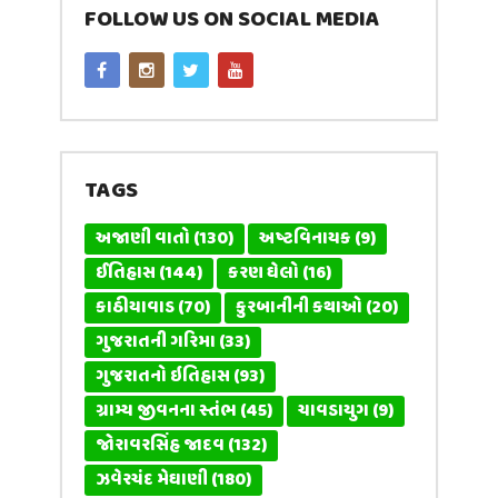
FOLLOW US ON SOCIAL MEDIA
TAGS
અજાણી વાતો
(130)
અષ્ટવિનાયક
(9)
ઈતિહાસ
(144)
કરણ ઘેલો
(16)
કાઠીયાવાડ
(70)
કુરબાનીની કથાઓ
(20)
ગુજરાતની ગરિમા
(33)
ગુજરાતનો ઇતિહાસ
(93)
ગ્રામ્ય જીવનના સ્તંભ
(45)
ચાવડાયુગ
(9)
જોરાવરસિંહ જાદવ
(132)
ઝવેરચંદ મેઘાણી
(180)