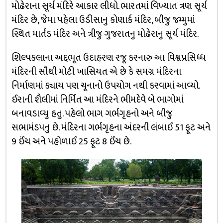
મોઢેરાના સૂર્ય મંદિરે આકાર લીધો. ભારતમાં વિખ્યાત ત્રણ સૂર્ય
મંદિર છે, જેમા પહેલા ઉડીસાનુ કોણાર્ક મંદિર, બીજુ જમ્મુમાં
સ્થિત માર્તંડ મંદિર અને ત્રીજુ ગુજરાતનુ મોઢેરાનુ સૂર્ય મંદિર.
શિલ્પકલાના અદ્દભૂત ઉદાહરણ રજૂ કરનારુ આ વિશ્વપ્રસિધ્ધ
મંદિરની સૌથી મોટી ખાસિયત એ છે કે સમગ્ર મંદિરના
નિર્માણમાં ક્યાય પણ ચૂનાનો ઉપયોગ નથી કરવામાં આવ્યો.
ઈરાની શૈલીમાં નિર્મિત આ મંદિરને ભીમદેવે બે ભાગોમાં
બનાવડાવ્યુ હતુ. પહેલો ભાગ ગર્ભગૃહનો અને બીજુ
સભામંડપનુ છે. મંદિરના ગર્ભગૃહના અંદરની લંબાઈ 51 ફૂટ અને
9 ઈંચ અને પહોળાઈ 25 ફૂટ 8 ઈંચ છે.