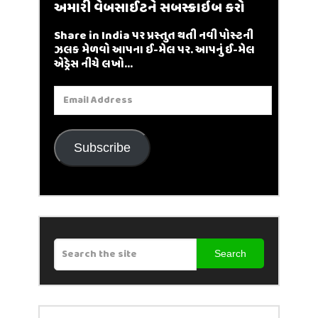
અમારી વેબસાઈટને સબસ્ક્રાઇબ કરો
Share in India પર પ્રસ્તુત થતી નવી પોસ્ટની
ઝલક મેળવો આપના ઈ-મેલ પર. આપનું ઈ-મેલ
એડ્રેસ નીચે લખો...
Email
Address
Subscribe
Search