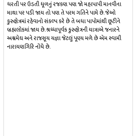
ધરતી પર ઉડતી ધૂળનું રજકણ પણ જો મહાપાપી માનવીના
માથા પર પડી જાય તો પણ તે પરમ ગતિને પામે છે. જેઓ
કુરુક્ષેત્રમાં રહેવાનો સંકલ્પ કરે છે તે બધા પાપોમાંથી છૂટીને
બ્રહ્મલોકમાં જાય છે. શ્રધ્ધાપૂર્વક કુરુક્ષેત્રની યાત્રાએ જનારને
અશ્વમેઘ અને રાજસૂય યજ્ઞા જેટલું પૂણ્ય મળે છે એમ સ્વામી
નારાયણગિરિ નોંધે છે.