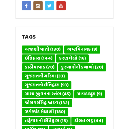
TAGS
અજાણી વાતો
(130)
અષ્ટવિનાયક
(9)
ઈતિહાસ
(144)
કરણ ઘેલો
(16)
કાઠીયાવાડ
(70)
કુરબાનીની કથાઓ
(20)
ગુજરાતની ગરિમા
(33)
ગુજરાતનો ઇતિહાસ
(93)
ગ્રામ્ય જીવનના સ્તંભ
(45)
ચાવડાયુગ
(9)
જોરાવરસિંહ જાદવ
(132)
ઝવેરચંદ મેઘાણી
(180)
તહેવાર નો ઇતિહાસ
(13)
દોલત ભટ્ટ
(44)