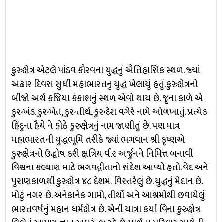
કુરુક્ષેત્ર એટલે પાંડવ કૌરવના યુદ્ધનું ઐતિહાસિક સ્થળ. જ્યાં
અઢાર દિવસ સુધી મહાભારતનું યુદ્ધ ખેલાયું હતું. કુરુક્ષેત્રનો
બીજો અર્થ કજિયા કંકાશનું સ્થળ એવો થાય છે. જૂના કાળે એ
કુરુખંડ. કુરુખેત, કુરુતીર્થ, કુરુદેશ વગેરે નામે ઓળખાતું. પ્રત્યેક
હિંદુના હૈયે ને હોઠે કુરુક્ષેત્રનું નામ જાણીતું છે. પણ માત્ર
મહાભારતની યુદ્ધભૂમિ તરીકે જ્યાં ભગવાન શ્રી કૃષ્ણએ
કુરુક્ષેત્રનો ઉદ્ધોષ કરી ક્ષત્રિય વીર અર્જુનને નિમિત્ત બનાવી
વિશ્વના કલ્યાણ માટે ભગવદ્ગીતાનો સંદેશ આપ્યો હતો. વેદ અને
પુરાણકાળથી કુરુક્ષેત્ર ૪૮ દેશમાં વિસ્તરેલું છે. યુદ્ધનું મેદાન છે.
મોટું નગર છે. અનેકાનેક ગામો, તીર્થો અને આશ્રમોથી છવાયેલું
ભારતવર્ષનું મહાન ધર્મક્ષેત્ર છે. એની યાત્રા કર્યા વિના કુરુક્ષેત્ર