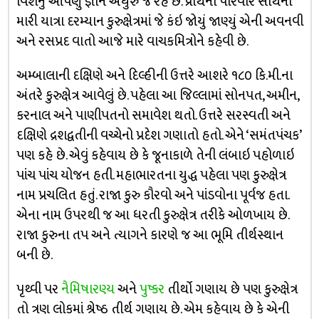
વિશેનું આપણું જ્ઞાન અધુરું જ રહે છે. પ્રાર્થના પરિવાર સાથેની
મારી યાત્રા દરમ્યાન કુરુક્ષેત્રમાં જે કંઇ જોયું જાણ્યું એની અવનવી
અને રસપ્રદ વાતો આજે મારે વાચકમિત્રોને કહેવી છે.
અમ્બાલાની દક્ષિણે અને દિલ્હીની ઉત્તરે આશરે ૧૮૦ કિ.મી.ના
અંતરે કુરુક્ષેત્ર આવેલું છે. પહેલા આ જિલ્લામાં સોનપત, અમીન,
કરનાલ અને પાણીપતનો સમાવેશ થતો. ઉત્તરે સરસ્વતી અને
દક્ષિણે દ્રશદ્વતીની વચ્ચેનો પ્રદેશ ગણાતો હતો. એને ‘સમંતપંચક’
પણ કહે છે. એવું કહેવાય છે કે જૂનાકાળે તેની લંબાઇ પહોળાઇ
પાંચ પાંચ યોજન હતી. મહાભારતના યુદ્ધ પહેલા પણ કુરુક્ષેત્ર
નામ પ્રચલિત હતું. રાજા કુરુ કૌરવો અને પાંડવોના પૂર્વજ હતા.
એના નામ ઉપરથી જ આ ધરતી કુરુક્ષેત્ર તરીકે ઓળખાય છે.
રાજા કુરુના તપ અને ત્યાગને કારણે જ આ ભૂમિ તીર્થસ્થાન
બની છે.
પૃથ્વી પર
નૈમિષારણ્ય
અને
પુષ્કર
તીર્થો ગણાય છે પણ કુરુક્ષેત્ર
તો ત્રણ લોકમાં શ્રેષ્ઠ તીર્થ ગણાય છે. એમ કહેવાય છે કે એની