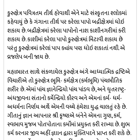
કુરુક્ષેત્ર પવિત્રતમ તીર્થ હોવાથી એને માટે સંસ્કૃતના શ્લોકમાં
કહેવાયું છે કે ગંગાના તીર્થ પર કરેલા પાપો બદ્રીક્ષેત્રમાં ધોઇ
શકાય છે. બદ્રીક્ષેત્રમાં કરેલા પાપોનો નાશ કાશીનગરીમાં કરી
શકાય છે. કાશીમાં કરેલા પાપો કુરુક્ષેત્રમાં મિટાવી શકાય છે
પરંતુ કુરુક્ષેત્રમાં કરેલાં પાપ ક્યાંય પણ ધોઇ શકાતાં નથી. એ
વ્રજલેપ બની જાય છે.
મહાભારત સાથે સંકળાયેલ કુરુક્ષેત્ર અંગે આધ્યાત્મિક દ્રષ્ટિએ
વિચારીએ તો કુરુક્ષેત્ર ભૂમિ- કર્મક્ષેત્ર (કર્મભૂમિ) પંચભૌતિક
શરીર છે. એમાં પાંચ જ્ઞાનેન્દ્રિયો પાંચ પાંડવ છે, અને ધૃતરાષ્ટ્ર-
અંધજીવના સંતાનો કર્મેન્દ્રિયો કૌરવ અને એમનાં કર્મ- ધર્મ-
અધર્મના નિર્ણય અર્થે એમની વચ્ચે હંમેશા યુદ્ધ ચાલતું રહે છે.
ગીતાનું જ્ઞાન આપનાર શ્રી કૃષ્ણએ બંનેને એમના ગુણ, કર્મ,
સ્વભાવ મુજબ પોતપોતાના કર્મોમાં પ્રયુક્ત કરી રાખ્યા છે. શુભ
કર્મ કરનાર જીવ અહીં જ્ઞાાન દ્વારા મુક્તિપદને પ્રાપ્ત કરી શકે છે.