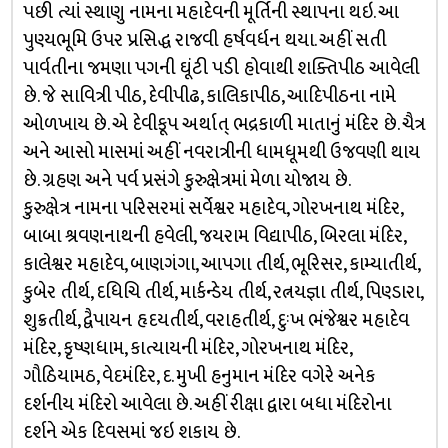
પછી ત્યાં સ્થાણુ નામના મહાદેવની મૂર્તિની સ્થાપના થઇ. આ
પુણ્યભૂમિ ઉપર પ્રસિદ્ધ રાજવી હર્ષવર્ધન થયા. અહીં સતી
પાર્વતીના જમણા પગની ઘૂંટી પડી હોવાથી શક્તિપીઠ આવેલી
છે. જે સાવિત્રી પીઠ, દેવીપીઢ, કાલિકાપીઠ, આદિપીઠના નામે
ઓળખાય છે. એ દેવીકૂપ અર્થાત્ ભદ્રકાળી માતાનું મંદિર છે. ચૈત્ર
અને આસો માસમાં અહીં નવરાત્રીની ધામધૂમથી ઉજવણી થાય
છે. ગ્રહણ અને પર્વ પ્રસંગે કુરુક્ષેત્રમાં મેળા યોજાય છે.
કુરુક્ષેત્ર નામના પરિસરમાં સર્વેશ્વર મહાદેવ, ગોરખનાથ મંદિર,
બાબા શ્રવણનાથની હવેલી, જયરામ વિદ્યાપીઠ, બિરલા મંદિર,
કાલેશ્વર મહાદેવ, બાણગંગા, આપગા તીર્થ, ભૂરિસર, કામ્યાતીર્થ,
કુબેર તીર્થ, દધિચિ તીર્થ, માર્કન્ડેય તીર્થ, રત્નયજ્ઞા તીર્થ, પિણ્ડારા,
શુક્રતીર્થ, દ્વૈપાયન હૃદયતીર્થ, વરાહતીર્થ, દુઃખ ભંજેશ્વર મહાદેવ
મંદિર, કૃષ્ણધામ, કાત્યાયની મંદિર, ગોરખનાથ મંદિર,
ગૌઠિયામઠ, વેદમંદિર, દ. મુખી હનુમાન મંદિર વગેરે અનેક
દર્શનીય મંદિરો આવેલા છે. અહીં રીક્ષા દ્વારા બધા મંદિરોના
દર્શને એક દિવસમાં જઇ શકાય છે.