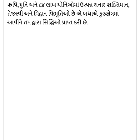
ઋષિ, મુનિ અને ૮૪ લાખ યોનિઓમાં ઉત્પન્ન થનાર શક્તિમાન,
તેજસ્વી અને વિદ્વાન વિભૂતિઓ છે એ બધાએ કુરુક્ષેત્રમાં
આવીને તપ દ્વારા સિદ્ધિઓ પ્રાપ્ત કરી છે.