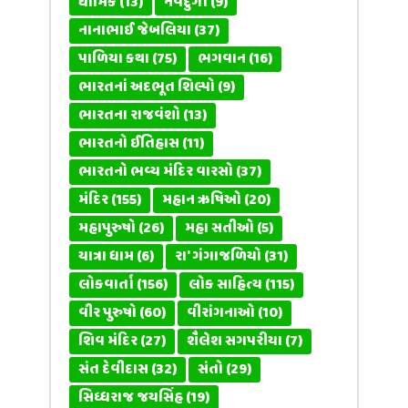
ધાર્મિક
(13)
નવદુર્ગા
(9)
નાનાભાઈ જેબલિયા
(37)
પાળિયા કથા
(75)
ભગવાન
(16)
ભારતનાં અદભૂત શિલ્પો
(9)
ભારતના રાજવંશો
(13)
ભારતનો ઈતિહાસ
(11)
ભારતનો ભવ્ય મંદિર વારસો
(37)
મંદિર
(155)
મહાન ઋષિઓ
(20)
મહાપુરુષો
(26)
મહા સતીઓ
(5)
યાત્રા ધામ
(6)
રા' ગંગાજળિયો
(31)
લોકવાર્તા
(156)
લોક સાહિત્ય
(115)
વીર પુરુષો
(60)
વીરાંગનાઓ
(10)
શિવ મંદિર
(27)
શૈલેશ સગપરીયા
(7)
સંત દેવીદાસ
(32)
સંતો
(29)
સિધ્ધરાજ જયસિંહ
(19)