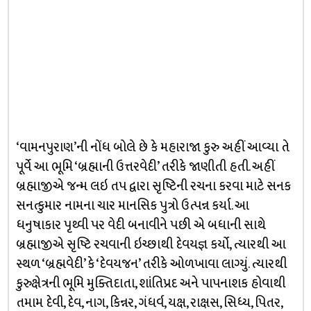
‘વામનપુરાણ’ની નોંધ બોલે છે કે મહારાજા કુરુ અહીં આવ્યા તે
પૂર્વે આ ભૂમિ ‘બ્રહ્માની ઉત્તરવેદી’ તરીકે જાણીતી હતી. અહીં
બ્રહ્માજીએ જન્મ લઇ તપ દ્વારા સૃષ્ટિની રચના કરવા માટે સનક
સનત્કુમાર નામના ચાર માનસિક પુત્રો ઉત્પન્ન કર્યા. આ
ધનુષાકાર પૃથ્વી પર વેદી બનાવીને પછી એ બધાની સાથે
બ્રહ્માજીએ સૃષ્ટિ રચવાની ઇચ્છાથી દેવયજ્ઞ કર્યો, ત્યારથી આ
સ્થળ ‘બ્રહ્મવેદી’ કે ‘દેવયજન’ તરીકે ઓળખાવા લાગ્યું. ત્યારથી
કુરુક્ષેત્રની ભૂમિ મુક્તિદાતા, શાંતિપ્રદ અને પાપનાશક હોવાથી
તમામ દેવી, દેવ, નાગ, કિન્નર, ગંધર્વ, યક્ષ, રાક્ષસ, સિધ્ય, પિતર,