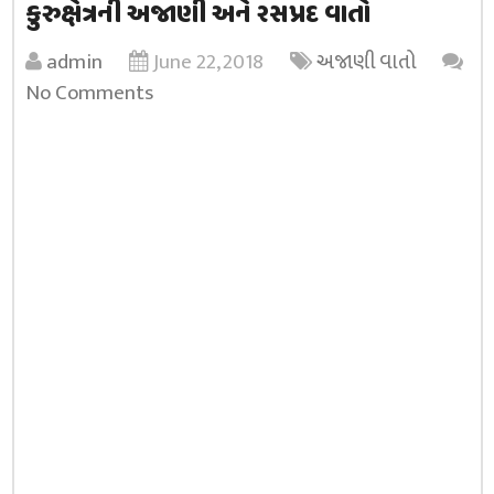
કુરુક્ષેત્રની અજાણી અને રસપ્રદ વાતો
admin
June 22, 2018
અજાણી વાતો
No Comments