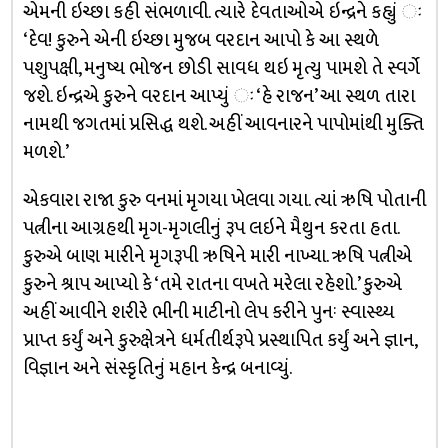
એમની ઇચ્છા કહી સંભળાવી. ત્યારે દેવતાઓએ ઇન્દ્રને કહ્યું ઃ
‘દેવ! કુરુને એની ઇચ્છા મુજબ વરદાન આપો કે આ સ્થળે
પશુપક્ષી, મનુષ્ય ભોજન છોડી સાવધ થઇ મૃત્યુ પામશે તે સ્વર્ગે
જશે. ઇન્દ્રએ કુરુને વરદાન આપ્યું ઃ ‘હે રાજન’ આ સ્થળ તારા
નામથી જગતમાં પ્રસિદ્ધ થશે. અહીં આવનારને પાપોમાંથી મુક્તિ
મળશે.’
એકવારા રાજા કુરુ વનમાં મૃગયા ખેલવા ગયા. ત્યાં ઋષિ પોતાની
પત્નીના આગ્રહથી મૃગ-મૃગલીનું રૂપ લઇને મૈથુન કરતા હતા.
કુરુએ બાણ મારીને મૃગરૂપી ઋષિને મારી નાખ્યા. ઋષિ પત્નીએ
કુરુને શ્રાપ આપ્યો કે ‘તમે રાતના વખતે મરેલા રહેશો.’ કુરુએ
અહીં આવીને શરીરે ભીની માટીનો લેપ કરીને પુનઃ સ્વાસ્થ્ય
પ્રાપ્ત કર્યું અને કુરુક્ષેત્રને ધર્મતીર્થરૂપે પ્રસ્થાપિત કર્યું અને જ્ઞાન,
વિજ્ઞાન અને સંસ્કૃતિનું મહાન કેન્દ્ર બનાવ્યું.