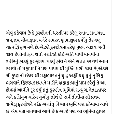
એવું કહેવાય છે કે કુરુક્ષેત્રની ધરતી પર કરેલું સ્નાન, દાન, યજ્ઞ,
જપ, તપ, યોગ, જ્ઞાન વગેરે સમસ્ત શુભાશુભ કર્મોનું તેરગણું
ચક્રવૃદ્ધિ ફળ મળે છે. એટલે કુરુક્ષેત્રમાં કરેલું પુણ્ય અક્ષય બની
જાય છે. તેનો ક્ષય થતો નથી. જો કોઇ અતિ પાપી માનવીના
શરીરનું હાડકું, કુરુક્ષેત્રમાં પડયું હોય ને એને સતત ૧૨ વર્ષ સ્નાન
કરાવો તો મહાપાપીને પણ પાપમાંથી મુક્તિ મળી જાય છે, એટલે
શ્રી કૃષ્ણની ઇચ્છાથી મહાભારતનું યુદ્ધ અહીં થયું હતું. નૃસિંહ
ભગવાને હિરણ્યકશ્યપને મારીને બ્રહ્મહત્યાનું પાપ કરેલું તે આ
ક્ષેત્રમાં આવીને દૂર કર્યું હતું. કુરુક્ષેત્ર ભૂમિમાં સત્યુગ, ત્રેતા, દ્વાપર
અને કલિયુગ ચારેય યુગોનું તીર્થ છે. સર્વ તીર્થોમાં સૌ પ્રથમ
જન્મેલું કુરુક્ષેત્રને નર્દક અર્થાત્ નિષ્પાપ ભૂમિ પણ કહેવામાં આવે
છે. એમ પણ માનવામાં આવે છે કે આજે પણ આ ભૂમિમા દ્વાપર