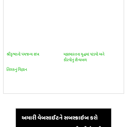
શ્રીકૃષ્ણનો પંચજન્ય શંખ
મહાભારતના યુદ્ધમાં પાંડવો અને
કૌરવોનું સૈન્યબળ
તિલકનું વિજ્ઞાન
અમારી વેબસાઈટને સબસ્ક્રાઇબ કરો