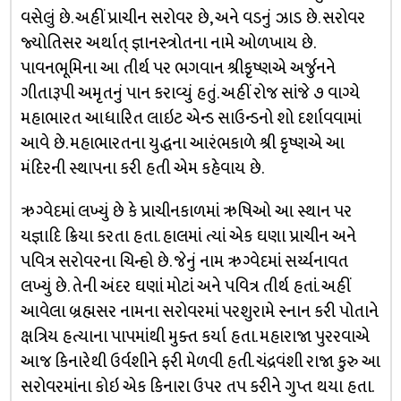
વસેલું છે. અહીં પ્રાચીન સરોવર છે, અને વડનું ઝાડ છે. સરોવર
જ્યોતિસર અર્થાત્ જ્ઞાનસ્ત્રોતના નામે ઓળખાય છે.
પાવનભૂમિના આ તીર્થ પર ભગવાન શ્રીકૃષ્ણએ અર્જુનને
ગીતારૂપી અમૃતનું પાન કરાવ્યું હતું. અહીં રોજ સાંજે ૭ વાગ્યે
મહાભારત આધારિત લાઇટ એન્ડ સાઉન્ડનો શો દર્શાવવામાં
આવે છે. મહાભારતના યુદ્ધના આરંભકાળે શ્રી કૃષ્ણએ આ
મંદિરની સ્થાપના કરી હતી એમ કહેવાય છે.
ઋગ્વેદમાં લખ્યું છે કે પ્રાચીનકાળમાં ઋષિઓ આ સ્થાન પર
યજ્ઞાદિ ક્રિયા કરતા હતા. હાલમાં ત્યાં એક ઘણા પ્રાચીન અને
પવિત્ર સરોવરના ચિન્હો છે. જેનું નામ ઋગ્વેદમાં સર્ય્યનાવત
લખ્યું છે. તેની અંદર ઘણાં મોટાં અને પવિત્ર તીર્થ હતાં. અહીં
આવેલા બ્રહ્મસર નામના સરોવરમાં પરશુરામે સ્નાન કરી પોતાને
ક્ષત્રિય હત્યાના પાપમાંથી મુક્ત કર્યા હતા. મહારાજા પુરરવાએ
આજ કિનારેથી ઉર્વશીને ફરી મેળવી હતી. ચંદ્રવંશી રાજા કુરુ આ
સરોવરમાંના કોઇ એક કિનારા ઉપર તપ કરીને ગુપ્ત થયા હતા.