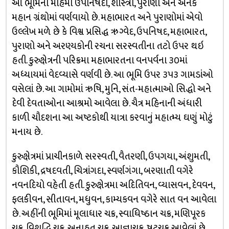
આ ભૂમિનો મહિમા ઉપનિષદો, શાસ્ત્રો, પુરાણો અને અનેક
મહાન ગ્રંથોમાં વર્ણવાયો છે. મહાભારત અને પુરાણોમાં એવો
ઉલ્લેખ મળે છે કે વિશ્વ પ્રસિદ્ધ ઋગ્વેદ, ઉપનિષદ, મહાભારત,
પુરાણો અને અરણ્યકોની રચના સરસ્વતીના તટો ઉપર થઇ
હતી. કુરુક્ષેત્રની પરિક્રમા મહાભારતના વનપર્વના ૩૦માં
અધ્યાયમાં વેદવ્યાસે વર્ણવી છે. આ ભૂમિ ઉપર ૩૫૩ ગામડાંઓ
વસેલાં છે. આ ગામોમાં ઋષિ, મુનિ, સંત-મહાત્માઓ સિદ્ધો અને
દેવી દેવતાઓના આશ્રમો આવેલા છે. ચૈત્ર મહિનાની અંધારી
કાળી ચૌદશના આ અષ્ટકોથી યાત્રા કરવાનું મહાત્મ્ય ઘણું મોટું
મનાય છે.
કુરુક્ષેત્રમાં પ્રાચીનકાળે સરસ્વતી, વૈતરણી, ઉપગયા, અંશુમતી,
કૌશિકી, દ્રષદવતી, ચિત્રાંગદા, સ્વર્ણગંગા, બરણાતી વગેરે
નવનદિયો વહેતી હતી. કુરુક્ષેત્રમા અદિતિવન, વ્યાસવન, દેવવન,
ફલકીવન, સીતાવન, મધુવન, કામ્યકવન વગેરે સાત વન આવેલા
છે. અહીંની ભૂમિમાં મૂલાધાર ચક્ર, સ્વાધિષ્ઠાન ચક્ર, મણિપૂરક
ચક્ર, વિશુદ્ધિ ચક્ર, અનાહત ચક્ર, આજ્ઞાચક્ર, ષટ્ચક્ર આવેલાં છે.