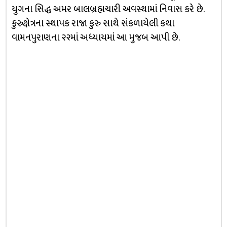
યુગના સિદ્ધ અમર બાલબ્રહ્મચારી અવસ્થામાં નિવાસ કરે છે.
કુરુક્ષેત્રના સ્થાપક રાજા કુરુ સાથે સંકળાયેલી કથા
વામનપુરાણના ૨૨માં અધ્યાયમાં આ મુજબ આપી છે.