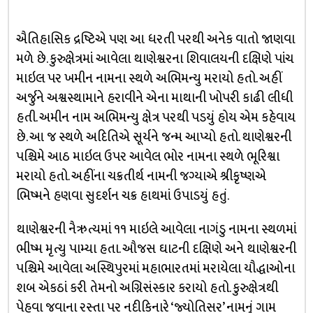
ઐતિહાસિક દ્રષ્ટિએ પણ આ ધરતી પરથી અનેક વાતો જાણવા
મળે છે. કુરુક્ષેત્રમાં આવેલા થાણેશ્વરના શિવાલયની દક્ષિણે પાંચ
માઇલ પર ખમીન નામના સ્થળે અભિમન્યુ મરાયો હતો. અહીં
અર્જુને અશ્વસ્થામાને હરાવીને એના માથાની ખોપરી કાઢી લીધી
હતી. અમીન નામ અભિમન્યુ ક્ષેત્ર પરથી પડયું હોય એમ કહેવાય
છે. આ જ સ્થળે અદિતિએ સૂર્યને જન્મ આપ્યો હતો. થાણેશ્વરની
પશ્ચિમે આઠ માઇલ ઉપર આવેલ ભોર નામના સ્થળે ભૂરિશ્વા
મરાયો હતો. અહીંના ચક્રતીર્થ નામની જગ્યાએ શ્રીકૃષ્ણએ
ભિષ્મને હણવા સુદર્શન ચક્ર હાથમાં ઉપાડયું હતું.
થાણેશ્વરની નૈઋત્યમાં ૧૧ માઇલે આવેલા નાગંડુ નામના સ્થળમાં
ભીષ્મ મૃત્યુ પામ્યા હતા. ઔજસ ઘાટની દક્ષિણે અને થાણેશ્વરની
પશ્ચિમે આવેલા અસ્થિપુરમાં મહાભારતમાં મરાયેલા યૌદ્ધાઓના
શબ એકઠાં કરી તેમનો અગ્નિસંસ્કાર કરાયો હતો. કુરુક્ષેત્રથી
પેહવા જવાના રસ્તા પર નદીકિનારે ‘જ્યોતિસર’ નામનું ગામ