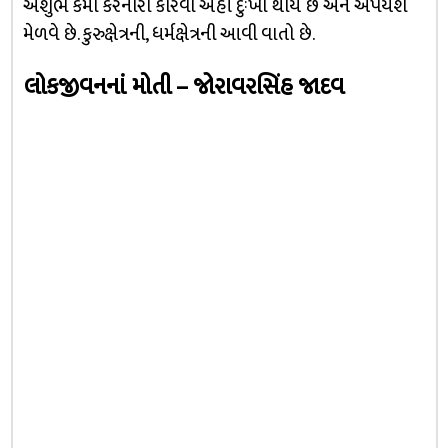
અશુભ કર્મો કરનારા કૌરવો અહીં દુઃખી થાય છે અને અપયશ
મેળવે છે. કુરુક્ષેત્રની, ધર્મક્ષેત્રની આવી વાતો છે.
લોકજીવનનાં મોતી – જોરાવરસિંહ જાદવ