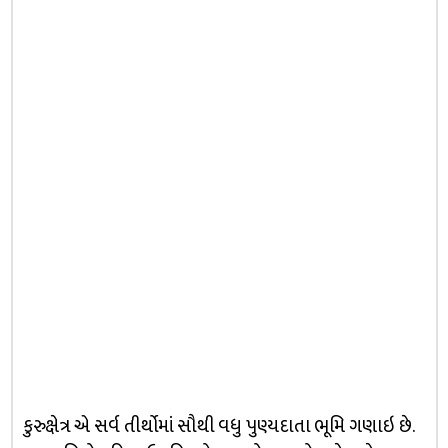
કુરુક્ષેત્ર એ સર્વ તીર્થોમાં સૌથી વધુ પુણ્યદાતા ભૂમિ ગણાઇ છે.