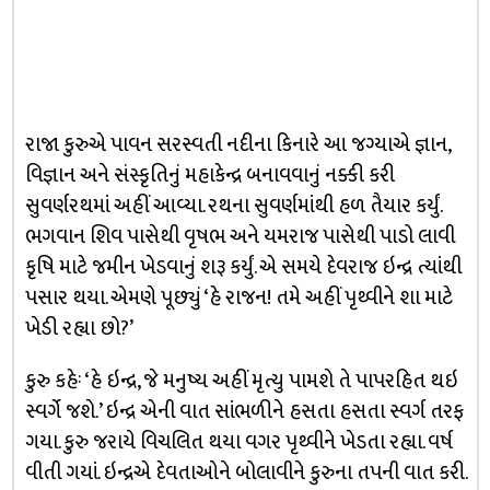
રાજા કુરુએ પાવન સરસ્વતી નદીના કિનારે આ જગ્યાએ જ્ઞાન,
વિજ્ઞાન અને સંસ્કૃતિનું મહાકેન્દ્ર બનાવવાનું નક્કી કરી
સુવર્ણરથમાં અહીં આવ્યા. રથના સુવર્ણમાંથી હળ તૈયાર કર્યું.
ભગવાન શિવ પાસેથી વૃષભ અને યમરાજ પાસેથી પાડો લાવી
કૃષિ માટે જમીન ખેડવાનું શરૂ કર્યું. એ સમયે દેવરાજ ઇન્દ્ર ત્યાંથી
પસાર થયા. એમણે પૂછ્યું ‘હે રાજન! તમે અહીં પૃથ્વીને શા માટે
ખેડી રહ્યા છો?’
કુરુ કહેઃ ‘હે ઇન્દ્ર, જે મનુષ્ય અહીં મૃત્યુ પામશે તે પાપરહિત થઇ
સ્વર્ગે જશે.’ ઇન્દ્ર એની વાત સાંભળીને હસતા હસતા સ્વર્ગ તરફ
ગયા. કુરુ જરાયે વિચલિત થયા વગર પૃથ્વીને ખેડતા રહ્યા. વર્ષ
વીતી ગયાં. ઇન્દ્રએ દેવતાઓને બોલાવીને કુરુના તપની વાત કરી.