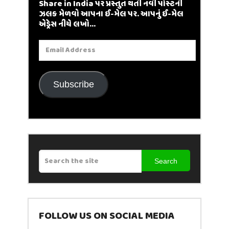
Share in India પર પ્રસ્તુત થતી નવી પોસ્ટની
ઝલક મેળવો આપના ઈ-મેલ પર. આપનું ઈ-મેલ
એડ્રેસ નીચે લખો...
Email
Address
Subscribe
Search
FOLLOW US ON SOCIAL MEDIA