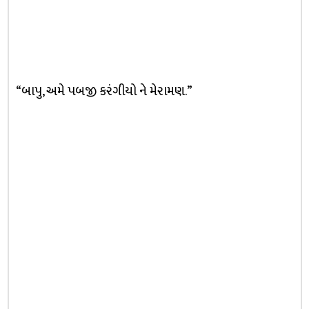
“બાપુ, અમે પબજી કરંગીયો ને મેરામણ.”