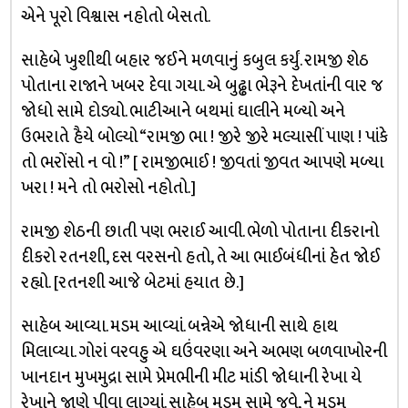
એને પૂરો વિશ્વાસ નહોતો બેસતો.
સાહેબે ખુશીથી બહાર જઈને મળવાનું કબુલ કર્યું. રામજી શેઠ
પોતાના રાજાને ખબર દેવા ગયા. એ બુઢ્ઢા ભેરૂને દેખતાંની વાર જ
જોધો સામે દોડ્યો. ભાટીઆને બથમાં ઘાલીને મળ્યો અને
ઉભરાતે હૈયે બોલ્યો “રામજી ભા ! જીરે જીરે મલ્યાસીં પાણ ! પાંકે
તો ભરોંસો ન વો !” [ રામજીભાઈ ! જીવતાં જીવત આપણે મળ્યા
ખરા ! મને તો ભરોસો નહોતો.]
રામજી શેઠની છાતી પણ ભરાઈ આવી. ભેળો પોતાના દીકરાનો
દીકરો રતનશી, દસ વરસનો હતો, તે આ ભાઈબંધીનાં હેત જોઈ
રહ્યો. [રતનશી આજે બેટમાં હયાત છે.]
સાહેબ આવ્યા. મડમ આવ્યાં. બન્નેએ જોધાની સાથે હાથ
મિલાવ્યા. ગોરાં વરવહુ એ ઘઉંવરણા અને અભણ બળવાખોરની
ખાનદાન મુખમુદ્રા સામે પ્રેમભીની મીટ માંડી જોધાની રેખા યે
રેખાને જાણે પીવા લાગ્યાં. સાહેબ મડમ સામે જુવે, ને મડમ