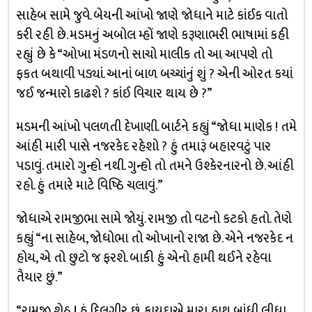
સાહેબ સામે જુવે. બેયની આંખો જાણે જોધાને માટે કાંઈક વાતો
કરી રહી છે. મડમનું અબોલ મ્હોં જાણે કરૂણાભરી ભાષામાં કહી
રહ્યું છે કે “ઓખા મંડળનો સાચો માલીક તો આ આપણે તો
ફકત બથાવી પડ્યાં. આનાં બાળ બચ્ચાંનું શું ? એની ઓરત કયાં
જઈ જન્મારો કાઢશે ? કાંઈ વિચાર થાય છે ?”
મડમની આંખો પલળતી દેખાણી. બાર્ટને કહ્યું “જોધા માણેક ! તમે
આંહી મારી પાસે નજરકેદ રહેશો ? હું તમારૂં બહારવટું પાર
પડાવું. તમારો ગુન્હો નથી. ગુન્હો તો તમને ઉશ્કેરનારનો છે. આંહી
રહો. હું તમારે માટે વિષ્ઠિ ચલાવું.”
જોધાએ રામજીભા સામે જોયું. રામજી તો વટનો કટકો હતો. તેણે
કહ્યું “ના સાહેબ, જોધોભા તો ઓખાનો રાજા છે. એને નજરકેદ ન
હોય, એ તો છુટો જ ફરશે. બાકી હું એનો હામી થઈને રહેવા
તૈયાર છું.”
“રામજી શેઠ ! હું દિલગીર છું, કાયદાએ મારા હાથ બાંધી લીધા