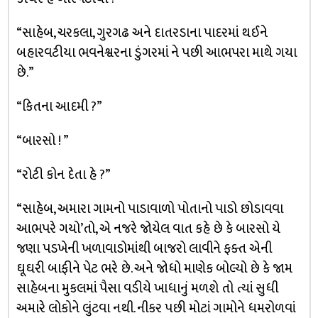
“સાહેબ, ચરકલા, ગુરગઢ અને દાતરડાના પાદરમાં થઈને
બહારવટીયા ભવનેશ્વરના ડુંગરમાં ને પછી આભપરા માથે ગયા
છે.”
“કિતના આદમી ?”
“બારસો ! ”
“રોટી કોન દેતા હે ?”
“સાહેબ, અમારા ગામનો પાડાવાળો પોતાનો પાડો છોડાવવા
આભપરે ગયો’તો, એ નજરે જોયેલ વાત કહે છે કે બારસો યે
જણા પડખેની ખળાવાડોમાંથી બાજરો લાવીને ફક્ત એની
ઘૂઘરી બાફીને પેટ ભરે છે. અને જોધો માણેક બોલ્યો છે કે જામ
સાહેબના મુકલમાં પૈસા વડીયે ખાધાનું મળશે તો ત્યાં સુધી
અમારે લોકોને લુંટવા નથી. નીકર પછી મોટાં ગામોને ધમરોળવાં