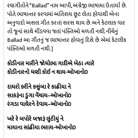
રણગીતોને “Ballad” નામ આપી, અંગ્રેજી ભાષામા ઉતાર્યાં છે.
પોતે ભાષાન્તર કરવામાં અતિશય છૂટ લેતા હોવાથી એના
અનુવાદો અસલ ગીત કરતાં સરસ થાય છે. અને કેટલાક વાર
તો જૂનાં સાથે મીંડવવા જતાં પંક્તિઓ મળતી નથી. નીચેનું
Ballad આ ગીતનું જ ભાષાન્તર હોવાનું દિસે છે. એમાં કેટલીક
પંક્તિઓ મળતી નથી. ]
કોડીનાર મારીને જોધોભા ગાદીએ બેઠા ત્યારે
કોડીનારનો ધણી કોઈ ન થાય-ઓખાનો૦
દાયરો કરીને કસુંબા રે કાઢીયા ને
સાકરૂંના ડુંગા વેંચાય–ઓખાનો૦
રંગડા વાઘેરને દેવાય–ઓખાનો૦
ખરે રે બપોરે બજારૂં લુંટીયું ને
માયાના સાંઢીયા ભરાય-ઓખાનો૦