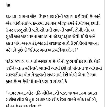
૧૪
દાત્રાણા ગામના ચોરા ઉપર માણસોનો જમાવ થઈ ગયો છે; અને
એક ગોરો સાહેબ કમરમાં તલવાર, બીજી કમરે રીવોલ્વર, છાતી
ઉપર કારતૂસોનો પટો, સોનાની સાંકળી વાળી ટોપી, ગોઠણ
સુધી ચળકાટ મારતા ચામડાના જોડા, પહાડ જેવો ઘોડો અને
ફકત પાંચ અસવારો, એટલી સજાવટ સાથે ઉભો ઉભો ગામના
પટેલને પૂછે છે “કીધર ગયા બારવટીયા લોગ ?”
પટેલ જવાબ આપતાં અચકાય છે. એની જીભ થોથરાય છે. કોઈ
જઈને બહારવટીયાને બાતમી આપી દેશે તો પોતાના જ ઓઘામાં
બારવટીયા પોતાને જીવતો સળગાવી દેશે એવી એના દિલમાં
ફાળ છે. સાહેબે પોતાનો પ્રભાવ છાંટ્યો કે
“ગભરાયગા, ઓર નહિં બોલેગા, તો પકડ જાયગા, હમ હમારા
બલોચ લોગકો તુમારા ઘર પર છોડ દેગા. વાસ્તે સીધા બોલો,
કીધર હે બારવટીયા ?”