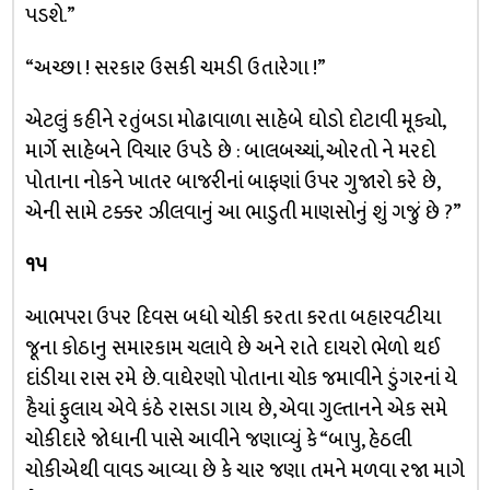
પડશે.”
“અચ્છા ! સરકાર ઉસકી ચમડી ઉતારેગા !”
એટલું કહીને રતુંબડા મોઢાવાળા સાહેબે ઘોડો દોટાવી મૂક્યો,
માર્ગે સાહેબને વિચાર ઉપડે છે : બાલબચ્ચાં, ઓરતો ને મરદો
પોતાના નોકને ખાતર બાજરીનાં બાફણાં ઉપર ગુજારો કરે છે,
એની સામે ટક્કર ઝીલવાનું આ ભાડુતી માણસોનું શું ગજું છે ?”
૧૫
આભપરા ઉપર દિવસ બધો ચોકી કરતા કરતા બહારવટીયા
જૂના કોઠાનુ સમારકામ ચલાવે છે અને રાતે દાયરો ભેળો થઈ
દાંડીયા રાસ રમે છે. વાઘેરણો પોતાના ચોક જમાવીને ડુંગરનાં યે
હૈયાં ફુલાય એવે કંઠે રાસડા ગાય છે, એવા ગુલ્તાનને એક સમે
ચોકીદારે જોધાની પાસે આવીને જણાવ્યું કે “બાપુ, હેઠલી
ચોકીએથી વાવડ આવ્યા છે કે ચાર જણા તમને મળવા રજા માગે