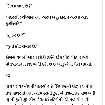
“કેટલા જણ છે ?”
“પંદરસો હથીઆરબંધ : અરધ બંદૂકદાર, ને અરધા આડ
હથીઆરે.”
“શું કરે છે ?”
“જૂનો કોટ સમારે છે.”
ફોસલાવવાની આશા છોડી દઈને દરેક મોટા મોટા રાજ્યે
પોતપોતાની ફોજો ભેળી કરી. છ છ બાજુએથી ઘેરો ઘાલ્યો.
૧૭
માગશર વદ નોમની પાછલી રાતે શિયાળાનો ચંદ્રમા અનોધાં
તેજ પાથરતો હતો. આભપરાની ટુંકો એ તેજમાં તરબોળ બની
ન્હાતી હતી. ઘૂમલીનાં દેવતાઈ ખંડેરોની -એ તળાવો, વાવો,