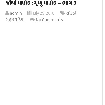
જોધો માણેક : મૂળુ માણેક – ભાગ 3
admin
July 29, 2018
સોરઠી
બહારવટિયા
No Comments