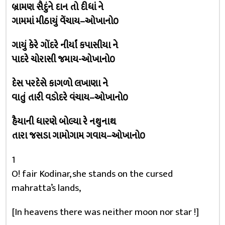
બ્રામણ સૈદુંને દાન તો દીધાં ને
ગામમાં મીઠાયું વેંચાય–ઓખાનો૦
ગાયું કેરે ગોંદરે નીર્યાં કપાસીયા ને
પાદરે ચોરાસી જમાય-ઓખાનો૦
દેસ પરદેસે કાગળો લખાણા ને
વાતું તારી વડોદરે વંચાય–ઓખાનો૦
હૈયાની ધારણે બોલ્યા રે નથુનાથ
તારા જસડા ગામોગામ ગવાય–ઓખાનો૦
1
O! fair Kodinar, she stands on the cursed
mahratta’s lands,
[In heavens there was neither moon nor star !]