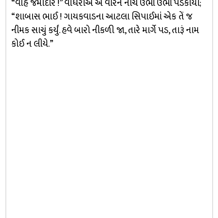
“વાહ જમાદાર !” વાધેરોએ એ વીરને નીચે ઉભાં ઉભાં પડકાર્યો;
“શાબાસ ભાઈ ! ગાયકવાડના આટલા સિપાઈમાં એક તેં જ
નીમક સાચું કર્યું. હવે બારો નીકળી જા, તારે માર્ગે પડ, તારૂં નામ
કોઈ ન લીયે.”