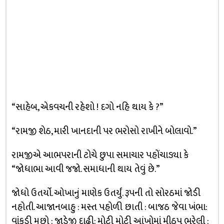
“સાહેબ, એકવચની રહેશો ! દગો નહિ થાય કે ?”
“રામજી શેઠ, મારી ખાનદાની પર ભરોસો રાખીને બોલાવો.”
રામજીએ આભપરાની ટોચે છુપા સમાચાર પહોંચાડ્યા કે
“જોધાભા આવી જજો. સમાધાની થાય તેવું છે.”
જોધો ઉતર્યો. ઓખાનું માણેક ઉતર્યું. રૂપની તો સોરઠમાં જોડી
નહોતી. આજાનબાહુ : મસ્ત પહોળી છાતી : બાજઠ જેવા ખંભા:
વાંકડી મૂછો : જાડેજી દાઢી: મોટી મોટી આંખોમાં મીઠપ ભરેલી :