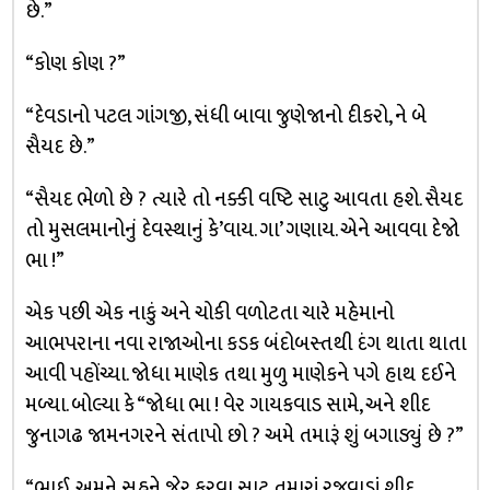
છે.”
“કોણ કોણ ?”
“દેવડાનો પટલ ગાંગજી, સંધી બાવા જુણેજાનો દીકરો, ને બે
સૈયદ છે.”
“સૈયદ ભેળો છે ? ત્યારે તો નક્કી વષ્ટિ સાટુ આવતા હશે. સૈયદ
તો મુસલમાનોનું દેવસ્થાનું કે’વાય. ગા’ ગણાય. એને આવવા દેજો
ભા !”
એક પછી એક નાકું અને ચોકી વળોટતા ચારે મહેમાનો
આભપરાના નવા રાજાઓના કડક બંદોબસ્તથી દંગ થાતા થાતા
આવી પહોંચ્યા. જોધા માણેક તથા મુળુ માણેકને પગે હાથ દઈને
મળ્યા. બોલ્યા કે “જોધા ભા ! વેર ગાયકવાડ સામે, અને શીદ
જુનાગઢ જામનગરને સંતાપો છો ? અમે તમારૂં શું બગાડ્યું છે ?”
“ભાઈ, અમને સહુને જેર કરવા સાટુ તમારાં રજવાડાં શીદ