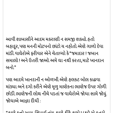
આવી શાબાસીને આદમ મકરાણી ન સમજી શક્યો. હતો
બહાદૂર, પણ મનની મોટપનો છાંટો ય નહોતો. એણે ગાળો દેવા
માંડી. વાઘેરોએ ફરીવાર એને ચેતાવ્યો કે “જમાદાર ! જબાન
સમાલો ! અને ઉતરી જાઓ. અમે ઘા નથી કરતા, માટે ખાનદાન
બનો.”
પણ આદમે ખાનદાની ન ઓળખી. એણે હલકટ બોલ કાઢવા
માંડ્યા. અને દગો કરીને એણે મૂળુ માણેકના ભાણેજ ઉપર ગોળી
છોડી. ભાણેજની લોથ નીચે પડતાં જ વાઘેરોએ જોધા સામે જોયું.
જોધાએ આજ્ઞા દીધી :