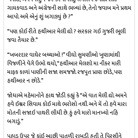
ગાયકવાડ અને અંગ્રેજની સાથે ભળ્યાં છે, તેનો જવાબ મને પ્રથમ
આપો. અમે એનું શું બગાડ્યું છે ?”
“પણ કોઈ રીતે હથીઆર મેલી દ્યો ? સરકાર ગઈ ગુજરી ભૂલી
જવા તૈયાર છે.”
“ખબરદાર વાઘેર બચ્ચાઓ !” વીઘો સુમણીઓ ખુણામાંથી
વિજળીને વેગે ઉભો થયો, “હથીઆર મેલશો મા નીકર મારી
માફક કાળાં પાણીની સજા સમજજો. રજપૂત પ્રાણ છોડે, પણ
હથીઆર ન છોડે.”
જોધાએ મહેમાનોને હાથ જોડી કહ્યું કે “એ વાત મેલી દ્યો. અમને
હવે ઈશ્વર સિવાય કોઈ માથે ભરોસો નથી. અને મેં તો હવે મારા
મોતની સજાઈ પાથરી લીધી છે. હું હવે મારો માનખ્યો નહિ
બગાડું.”
પહાડ ઉપર જે કાંઈ આછી પાતળી રાબડી હતી તે પિરસીને