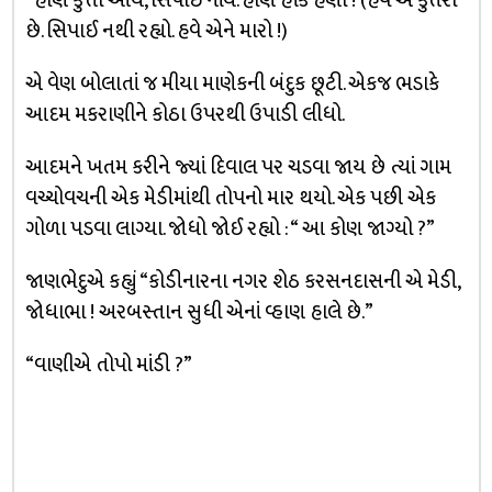
“હાણે કુત્તો આય, સિપાઈ નાંય. હાણે હીંકે હણો ! (હવે એ કુતરો
છે. સિપાઈ નથી રહ્યો. હવે એને મારો !)
એ વેણ બોલાતાં જ મીયા માણેકની બંદુક છૂટી. એકજ ભડાકે
આદમ મકરાણીને કોઠા ઉપરથી ઉપાડી લીધો.
આદમને ખતમ કરીને જ્યાં દિવાલ પર ચડવા જાય છે ત્યાં ગામ
વચ્ચોવચની એક મેડીમાંથી તોપનો માર થયો. એક પછી એક
ગોળા પડવા લાગ્યા. જોધો જોઈ રહ્યો : “ આ કોણ જાગ્યો ?”
જાણભેદુએ કહ્યું “કોડીનારના નગર શેઠ કરસનદાસની એ મેડી,
જોધાભા ! અરબસ્તાન સુધી એનાં વ્હાણ હાલે છે.”
“વાણીએ તોપો માંડી ?”