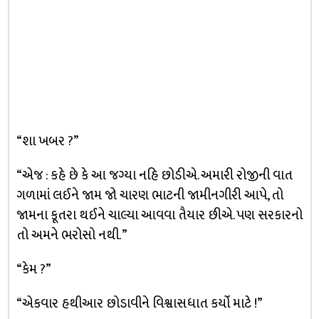
“શા ખબર ?”
“એજ : કહે છે કે આ જગ્યા નહિ છોડીએ. અમારી રોજીની વાત
ગળામાં લઈને જામ જો ચારણ ભાટની જામીનગીરી આપે, તો
જામના કૂતરા થઈને ચાલ્યા આવવા તૈયાર છીએ. પણ સરકારનો
તો અમને ભરોસો નથી. ”
“કેમ ?”
“એકવાર હથીઆર છોડાવીને વિશ્વાસધાત કર્યો માટે !”