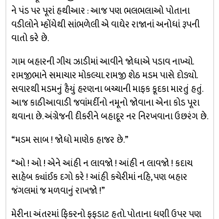
ને પંડ પર પૂરાં હથીઆર : આજ પણ ભલભલાઓ પોતાના
વડીલોને મ્હોંયેથી સાંભળેલી એ વાઘેર રાજાનાં અનોધાં રૂપની
વાતો કરે છે.
ગામ બહારની ગીચ ઝાડીમાં આવીને જોધાએ પડાવ નાખ્યો.
રામજીભાને સમાચાર મોકલ્યા. રામજી શેઠ મડમ પાસે દોડ્યો.
સવારથી મડમનું હૈયું હરણના બચ્ચાની માફક કૂદકા મારતું હતું.
આજ કાઠીઆવાડી જવાંમર્દીનો નમૂનો જોવાના એના કોડ પૂરા
થવાના છે. અંગ્રેજની દીકરીને બહાદૂર નર નિરખવાના ઉછરંગ છે.
“મડમ સાબ ! જોધો માણેક હાજર છે.”
“ઓ ! ઓ ! એને આંહી ન લાવજો ! આંહી ન લાવજો ! કદાચ
સાહેબ ક્યાંઈક દગો કરે ! આંહી કચેરીમાં નહિ, પણ બહાર
જંગલમાં જ મળવાનું રાખજો !”
મેરીના અંતરમાં ફિકરનો ફફડાટ હતો. પોતાના ધણી ઉપર પણ