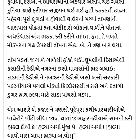
કૂવાઓ, દેરાંઓ ને ભોંયરાંઓની એકવાર અલોપ થઈ ગયેલી
દુનિયા જાણે ફરીવાર સજીવન થઈ ગઈ હતી. કડકડતી ટાઢમાં
પહેરવા પૂરાં લૂગડાં ન હોવાથી વાઘેરનાં બચ્ચાં તાપણાંની
આસપાસ પોઢતાં હતાં. ચોકીદારો બોકાનાં વાળીને પોતાનાં
અધઉધાડાં અંગ ભડકા કરી કરીને તાપતા હતા. તે વખતે
મોડપરના ગઢ ઉપરથી તોપના એક…બે…ને ત્રણ બાર થયા.
તોપ પડતાં જ ગાળે ગાળેથી ફોજો ચડી. ઘૂમલીની દિશાએથી
કંસારીની કેડીએ નગરનાં છસો માણસોની હાર બંધાઈ :
દાડમાની કેડીએ ને નલઝરની કેડીએ બસો બસો સરકારી
પલ્ટનીયાએ પગલાં માંડ્યાં. કિલ્લેસરથી ત્રણસે અને દંતાળો
ડુંગર હાથ કરવા માટે સાડા પાંચસો ચડ્યા.
એમ આશરે બે હજાર ને ત્રણસો પૂરેપૂરા હથીઆરધારીઓએ
વાઘેરોને વીંટી લીધા. જાણ થાતાં જ બહારવટીયાએ સામનો કરી
હાકલ દીધી કે “હલ્યા અચો મુંજા પે ! હલ્યા અચો ! [હાલ્યા
આવો મારા બાપ ! હાલ્યા આવો !]”