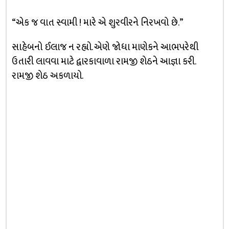
“એક જ વાત સ્વામી ! મારે એ શુરવીરને નિરખવો છે.”
સાહેબનો ઈલાજ ન રહ્યો. એણે જોધા માણેકને આભપરેથી
ઉતારી લાવવા માટે દ્વારકાવાળા રામજી શેઠને આજ્ઞા કરી.
રામજી શેઠ અકળાયો.