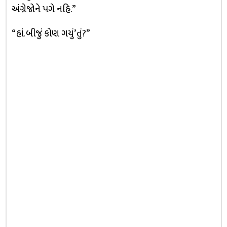
અંગ્રેજોને પગે નહિ.”
“હાં. બીજું કોણ ગયું’તું?”