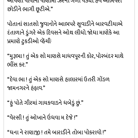
આપણા પીવાનાં પાણીમાં ઝેરના ગેળા પડ્યા. હવે આભપરો
છોડીને ભાગી છૂટીએ.”
પોતાનાં સાતસો જુવાનોને આભપરે સૂવાડીને બારવટીયાએ
દંતાળાને ડુંગરે એક દિવસને ઓથ લીધો. જોધા માણેકે આ
પ્રમાણે ટુકડીઓ વ્હેંચીઃ
“મુરૂભા ! તું એક સો માણસે માધવપૂરની કોર, પો૨બંદ૨ માથે
ભીંસ કર.”
“દેવા ભા ! તું એક સો માણસે હાલારમાં ઉતરી ગોંડળ
જામનગરને હંફાવ.”
“હું પોતે ગીરમાં ગાયકવાડને ધબેડું છું.”
“વેરસી ! તું ઓખાને ઉંધવા મ દેજે !”
“ધના ને રાણાજી ! તમે બારાડીને તોબા પોકરાવો !”