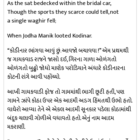
As the sat bedecked within the bridal car,
Though the sports they scarce could tell, not
a single waghir fell;
When Jodha Manik looted Kodinar.
“કોડીનાર ભાંગવા આવું છું. આવજો બચાવવા !” એમ પ્રથમથી
જ ગાયકવાડ રાજને જાસો દઈ, ગિરના ગાળા ઓળંગતો
ઓળંગતો બુઢ્ઢો જોધો માણેક પરોડિયાને અંધારે કોડીનારના
કોટની રાંગે આવી પહોંચ્યો.
આખી ગાયકવાડી ફોજ તો ગામમાંથી ભાગી છૂટી હતી, પણ
ગામને ઝાંપે કોઠા ઉપર એક આદમી અડગ હિંમતથી ઉભો હતો.
વાઘેરો આવ્યા તેને એ એકલ આદમી સૂનકાર પડેલા કોઠામાંથી
બંદૂક ચલાવી ગોળીએ વધાવતો હતો. એનું નામ આદમ
મકરાણી.