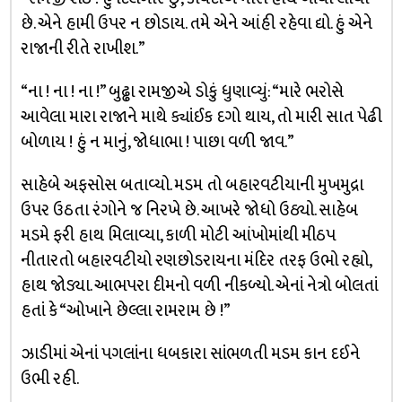
છે. એને હામી ઉપર ન છોડાય. તમે એને આંહી રહેવા દ્યો. હું એને
રાજાની રીતે રાખીશ.”
“ના ! ના ! ના !” બુઢ્ઢા રામજીએ ડોકું ધુણાવ્યું: “મારે ભરોસે
આવેલા મારા રાજાને માથે ક્યાંઈક દગો થાય, તો મારી સાત પેઢી
બોળાય ! હું ન માનું, જોધાભા ! પાછા વળી જાવ.”
સાહેબે અફસોસ બતાવ્યો. મડમ તો બહારવટીયાની મુખમુદ્રા
ઉપર ઉઠતા રંગોને જ નિરખે છે. આખરે જોધો ઉઠ્યો. સાહેબ
મડમે ફરી હાથ મિલાવ્યા, કાળી મોટી આંખોમાંથી મીઠપ
નીતારતો બહારવટીયો રણછોડરાયના મંદિર તરફ ઉભો રહ્યો,
હાથ જોડ્યા. આભપરા દીમનો વળી નીકળ્યો. એનાં નેત્રો બોલતાં
હતાં કે “ઓખાને છેલ્લા રામરામ છે !”
ઝાડીમાં એનાં પગલાંના ધબકારા સાંભળતી મડમ કાન દઈને
ઉભી રહી.