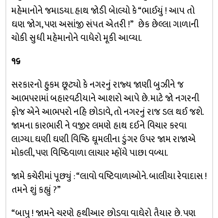
મહેમાનોને જમાડયા. હાથ જોડી બેાલ્યો કે “ભાઈયું ! આપ તો
ઘણ જોગ, પણ અસાંજી સંપત એતરી !” છેક છેલ્લા ગાળાની
ચોકી સુધી મહેમાનોને વાધેરો મૂકી આવ્યા.
૧૬
સરકારનો હુકમ છૂટ્યો કે નગરનું રાજ્ય જાણી બુઝીને જ
આભપરામાં બહારવટીયાને આશરો આપે છે. માટે જો નગરની
ફોજ એને આભપરો નહિ છોડાવે, તો નગરનું રાજ ડલ થઈ જશે.
જામના કારભારી ને વજીર લમણે હાથ દઈને વિચાર કરવા
લાગ્યા. ઘણી ઘણી વિષ્ઠિ ઘૂમલીના ડુંગર ઉપર જામ રાજાએ
મોકલી, પણ વિષ્ઠિવાળા લાચાર મ્હોંયે પાછા વળ્યા.
જામે કચેરીમાં પૂછ્યું : “લાવો વષ્ટિવાળાઓને. બાલીયા રેવાદાસ !
તમને શું કહ્યું ?”
“બાપુ ! જામને ચરણે હથીઆર છોડવા વાઘેરો તૈયાર છે. પણ