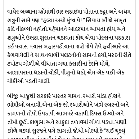
વાઘેર બચ્ચાના મ્હોંમાંથી ભર લડાઈમાં પોતાના કટ્ટા અને અધમ
શત્રુની સામે પણ “હલ્યા અચો મુંજા પે !” સિવાય બીજો સખૂત
કદિ નીકળ્યો નહોતો. મહેમાનને આદરમાન આપતા હોય, અને
શત્રુઓને ઉલટા શુરાતન ચડાવતા હોય એવા પોરસના પડકારા
દઈ પચાસ પચાસ બહારવટીયાના જણે જેવે તેવે હથીઆરે આ
કેળવાયેલી ને સાધનવાળી પલટનોનો સામનો કર્યો, મરદની રીતે
ટપોટપ ગોળીએ વીંધાતા ગયા. કંસારીનાં દેરાંને મોર્ચે,
આશાપરાના ધડાની ચોકી, વીણુનો ધડો, એમ એક પછી એક
ચોકીઓ પડતી ચાલી.
બીજી બાજુથી સરકારે પાસ્તર ગામના રબારી માંડા હોણને
ભોમીઓ બનાવી, એના એક સો રબારીઓને ખંભે રબરની અને
કાગળની તોપો ઉપડાવી આભપરે ચડાવી. દિવસ ઉગ્યો અને
તોપો છૂટી. કાળુભા અને સાકુંદા તળાવમાં ગોળા પડ્યા. પાણી
છોળે ચડ્યાં. સુરજને પગે લાગતો જોધો બોલ્યો કે “થઈ ચૂકયું.