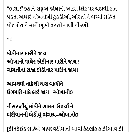
“ભલાં !” કહીને સહુએ જોધાની આજ્ઞા શિર પર ચડાવી. રાત
પડતાં અંધારે નોખનોખી ટુકડીઓ, ઓરતો ને બચ્ચાં સહિત
પોતપોતાને માર્ગે ભૂખી તરસી ચાલી નીકળી.
૧૮
કોડીનાર મારીને જાય
ઓખાનો વાઘેર કોડીનાર મારીને જાય !
ગોમતીનો રાજા કોડીનાર મારીને જાય !
આમથણે નાકેથી ધણ વાળીને
ઉગમણે નાકે લઈ જાય– ઓખાનો૦
નીસરણીયું માંડીને ગામમાં ઉતર્યાં ને
બંદીવાનની બેડીયું ભંગાય–ઓખાનો૦
[કીનકેઈડ સાહેબે બહારવટીયાનાં આવાં કેટલાંક કાઠીઆવાડી