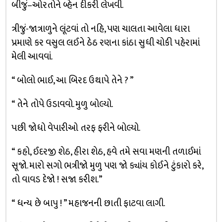
બીજું–ઓરતોને બ્હેન દીકરી લેખવી.
ત્રીજું-જાત્રાળુને લૂંટવાં તો નહિ, પણ ચાલતા આવેલા ધારા
પ્રમાણે કર વસુલ લઈને ઠેઠ રણના કાંઠા સુધી ચોકી પહેરામાં
મેલી આવવાં.
“ બોલો ભાઈ, આ બિરદ ઉથાપે તેને ? ”
“ તેને તોપે ઉડાવવો. મુળુ બોલ્યો.
પછી જોધો વેપારીઓ તરફ ફરીને બોલ્યો.
“ કહો, ઈદરજી શેઠ, હીરા શેઠ, હવે તમે સવા મણની તળાઈમાં
સૂજો. મારો સગો ભત્રીજો મુળુ પણ જો ક્યાંય કોઈને ટુંકારો કરે,
તો વાવડ દેજો ! સજા કરીશ.”
“ ધન્ય છે બાપુ ! ” મહાજનની છાતી ફાટવા લાગી.