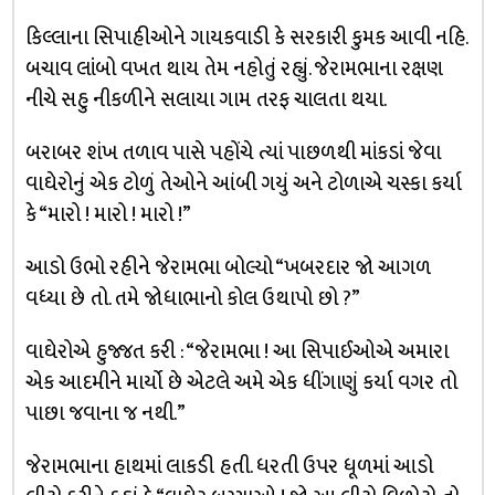
કિલ્લાના સિપાહીઓને ગાયકવાડી કે સરકારી કુમક આવી નહિ.
બચાવ લાંબો વખત થાય તેમ નહોતું રહ્યું. જેરામભાના રક્ષણ
નીચે સહુ નીકળીને સલાયા ગામ તરફ ચાલતા થયા.
બરાબર શંખ તળાવ પાસે પહોંચે ત્યાં પાછળથી માંકડાં જેવા
વાઘેરોનું એક ટોળું તેઓને આંબી ગયું અને ટોળાએ ચસ્કા કર્યા
કે “મારો ! મારો ! મારો !”
આડો ઉભો રહીને જેરામભા બોલ્યો “ખબરદાર જો આગળ
વધ્યા છે તો. તમે જોધાભાનો કોલ ઉથાપો છો ?”
વાઘેરોએ હુજ્જત કરી : “જેરામભા ! આ સિપાઈઓએ અમારા
એક આદમીને માર્યો છે એટલે અમે એક ધીંગાણું કર્યા વગર તો
પાછા જવાના જ નથી.”
જેરામભાના હાથમાં લાકડી હતી. ધરતી ઉપર ધૂળમાં આડો