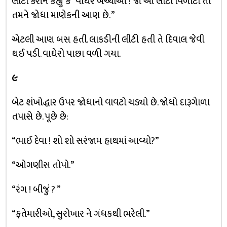
લીટો કરીને કહ્યું કે “વાઘેર બચ્ચાઓ ! જો આ લીટો વિળોટો તો
તમને જોધા માણેકની આણ છે. ”
એટલી આણ બસ હતી. લાકડીની લીટી હતી તે દિવાલ જેવી
થઈ પડી. વાઘેરો પાછા વળી ગયા.
૯
બેટ શંખોદ્ધાર ઉપર જોધાનો વાવટો ચડ્યો છે. જોધો દારૂગેાળા
તપાસે છે. પૂછે છે:
“ભાઈ દેવા ! શો શો સરંજામ હાથમાં આવ્યો?”
“ઓગણીસ તોપો.”
“રંગ ! બીજું ? ”
“ફતેમારીઓ, સુરોખાર ને ગંધકથી ભરેલી.”