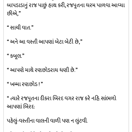
બાપડાડાનું રાજ પાછું હાથ કરી, રજપૂતના ધરમ પાળવા આવ્યા
છીએ, ”
“ સાચી વાત. ”
“ અને આ વસ્તી આપણાં બેટા બેટી છે, ”
“ કબૂલ. ”
“ આપણે માથે રણછોડરાય ધણી છે. ”
“ ખમ્મા રણછોડ ! ”
“ ત્યારે રજપૂતના દીકરા બિરદ વગર રાજ કરે નહિ. સાંભળો
આપણાં બિરદ:
પહેલું-વસ્તીના વાલની વાળી પણ ન લુંટવી.