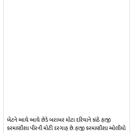
બેટને આઘે આઘે છેડે બરાબર મોટા દરિયાને કાંઠે હાજી
કરમાણીશા પીરની મોટી દરગાહ છે. હાજી કરમાણીશા ઓલીયો