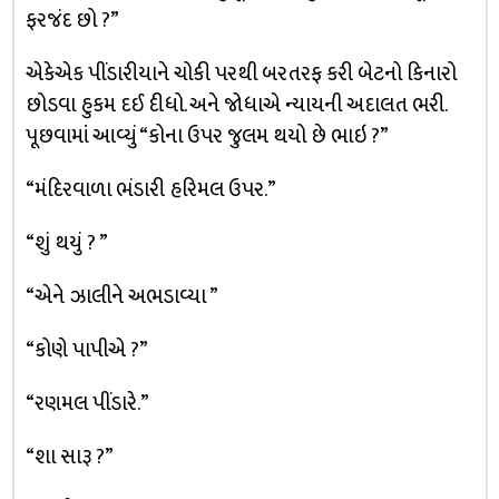
ફરજંદ છો ?”
એકેએક પીંડારીયાને ચોકી પરથી બરતરફ કરી બેટનો કિનારો
છોડવા હુકમ દઈ દીધો. અને જોધાએ ન્યાયની અદાલત ભરી.
પૂછવામાં આવ્યું “કોના ઉપર જુલમ થયો છે ભાઇ ?”
“મંદિરવાળા ભંડારી હરિમલ ઉપર.”
“શું થયું ? ”
“એને ઝાલીને અભડાવ્યા ”
“કોણે પાપીએ ?”
“રણમલ પીંડારે.”
“શા સારૂ ?”