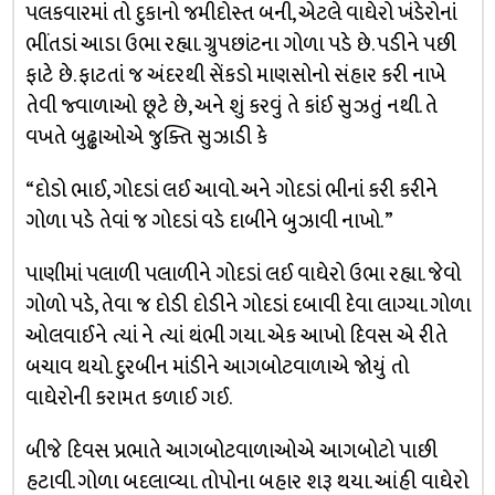
પલકવારમાં તો દુકાનો જમીદોસ્ત બની, એટલે વાઘેરો ખંડેરોનાં
ભીંતડાં આડા ઉભા રહ્યા. ગ્રુપછાંટના ગોળા પડે છે. પડીને પછી
ફાટે છે. ફાટતાં જ અંદરથી સેંકડો માણસોનો સંહાર કરી નાખે
તેવી જ્વાળાઓ છૂટે છે, અને શું કરવું તે કાંઈ સુઝતું નથી. તે
વખતે બુઢ્ઢાઓએ જુક્તિ સુઝાડી કે
“દોડો ભાઈ, ગોદડાં લઈ આવો. અને ગોદડાં ભીનાં કરી કરીને
ગોળા પડે તેવાં જ ગોદડાં વડે દાબીને બુઝાવી નાખો. ”
પાણીમાં પલાળી પલાળીને ગોદડાં લઈ વાઘેરો ઉભા રહ્યા. જેવો
ગોળો પડે, તેવા જ દોડી દોડીને ગોદડાં દબાવી દેવા લાગ્યા. ગોળા
ઓલવાઈને ત્યાં ને ત્યાં થંભી ગયા. એક આખો દિવસ એ રીતે
બચાવ થયો. દુરબીન માંડીને આગબોટવાળાએ જોયું તો
વાઘેરોની કરામત કળાઈ ગઈ.
બીજે દિવસ પ્રભાતે આગબોટવાળાઓએ આગબોટો પાછી
હટાવી. ગોળા બદલાવ્યા. તોપોના બહાર શરૂ થયા. આંહી વાઘેરો