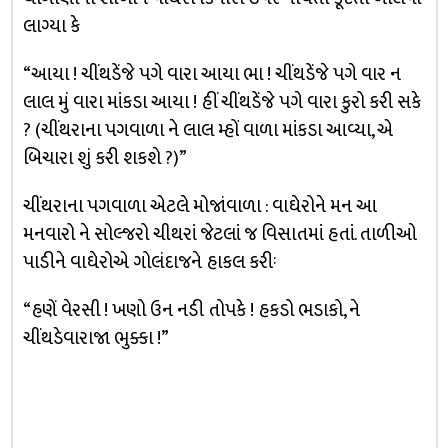
લાગ્યા કે
“આયા ! ચીંથડેંજે પગે વારા આયા ભા ! ચીંથડેંજે પગે વાર ન
લાલ મું વારા માંકડા આયા ! હીં ચીંથડેંજે પગે વારા કુરો કરી સકે
? (ચીંથરાના પગવાળા ને લાલ મ્હોં વાળા માંકડા આવ્યા, એ
બિચારા શું કરી શકશે ?)”
ચીંથરાના પગવાળા એટલે મોજાંવાળા : વાઘેરોને મન આ
મનવારો ને સોલ્જરો ચીથરાં જેટલાં જ વિસાતમાં હતાં. તાળીઓ
પાડીને વાઘેરોએ ગોલંદાજને હાકલ કરીઃ
“હણેં વેરસી ! ખણો ઉન નડી તોપકે ! હકડો ભડાકો, ને
ચીંથડેવારાજા ભુક્કા !”