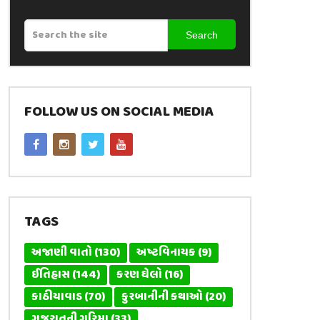
Search
FOLLOW US ON SOCIAL MEDIA
TAGS
અજાણી વાતો
(130)
અષ્ટવિનાયક
(9)
ઈતિહાસ
(144)
કરણ ઘેલો
(16)
કાઠીયાવાડ
(70)
કુરબાનીની કથાઓ
(20)
ગુજરાતની ગરિમા
(33)