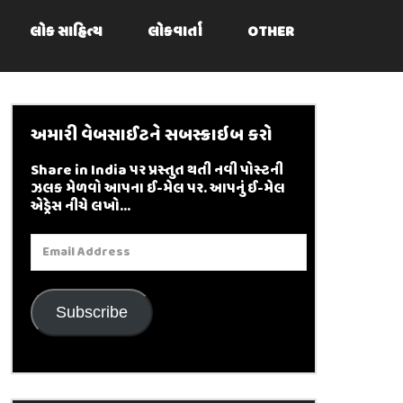
લોક સાહિત્ય
લોકવાર્તા
OTHER
અમારી વેબસાઈટને સબસ્ક્રાઇબ કરો
Share in India પર પ્રસ્તુત થતી નવી પોસ્ટની
ઝલક મેળવો આપના ઈ-મેલ પર. આપનું ઈ-મેલ
એડ્રેસ નીચે લખો...
Email
Address
Subscribe