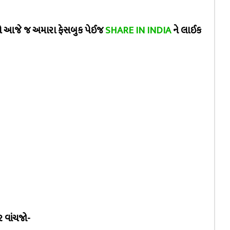
ો આજે જ અમારા ફેસબુક પેઈજ
SHARE IN INDIA
ને લાઈક
ર વાંચજો-