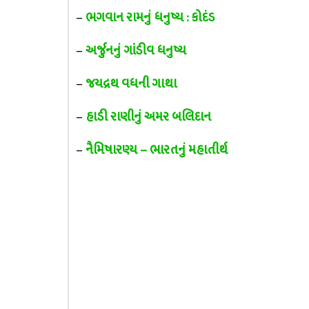
–
ભગવાન રામનું ધનુષ્ય : કોદંડ
–
અર્જુનનું ગાંડીવ ધનુષ્ય
–
જયદ્રથ વધની ગાથા
–
હાડી રાણીનું અમર બલિદાન
–
નૈમિષારણ્ય – ભારતનું મહાતીર્થ