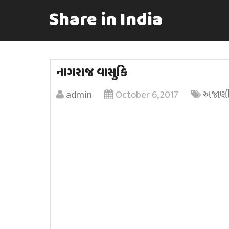
Share in India
નાગરાજ વાસુકિ
admin
October 6, 2017
અજાણી