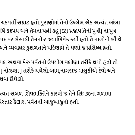
ક્રવર્તી સમ્રાટ હતો. પુરાણોમાં તેનો ઉલ્લેખ એક અત્યંત લાંબા
કશ્પય અને તેમના પત્ની કદ્રુ [દક્ષ પ્રજાપતિની પુત્રી] નો પુત્ર
દ પર બેસાડી તેમનો રાજ્યાભિષેક કર્યો હતો. તે નાગોનો બીજો
તા અને વ્યવહાર કુશળતાને પરિણામે તે ઘણો જ પ્રસિધ્ધ હતો.
દરાચલ અથવા મેરુ પર્વતનો ઉપયોગ વલોણા તરીકે થયો હતો તો
[ નોંઝણા ] તરીકે થયેલો. આમ,નાગરાજ વાસુકીએ દેવો અને
થવા દીધેલો.
્યંત સબળ શિવભક્તિને કારણે જ તેને શિવજીના ગળામાં
ો વિસ્તાર કૈલાસ પર્વતની આજુબાજુનો હતો.