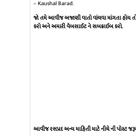
– Kaushal Barad.
જો તમે આવીજ અજાણી વાતો વાંચવા માંગતા હોય ત
કરો અને અમારી વેબસાઈટ ને સબક્રાઈબ કરો.
આવીજ રસપ્રદ અન્ય માહિતી માટે નીચે ની પોસ્ટ જરૂ