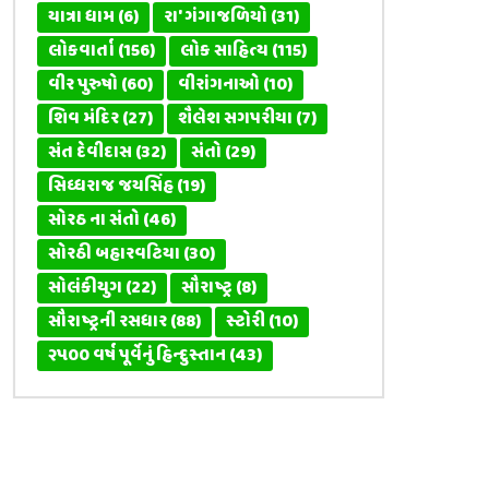
યાત્રા ધામ
(6)
રા' ગંગાજળિયો
(31)
લોકવાર્તા
(156)
લોક સાહિત્ય
(115)
વીર પુરુષો
(60)
વીરાંગનાઓ
(10)
શિવ મંદિર
(27)
શૈલેશ સગપરીયા
(7)
સંત દેવીદાસ
(32)
સંતો
(29)
સિધ્ધરાજ જયસિંહ
(19)
સોરઠ ના સંતો
(46)
સોરઠી બહારવટિયા
(30)
સોલંકીયુગ
(22)
સૌરાષ્ટ્ર
(8)
સૌરાષ્ટ્રની રસધાર
(88)
સ્ટોરી
(10)
૨૫૦૦ વર્ષ પૂર્વેનું હિન્દુસ્તાન
(43)