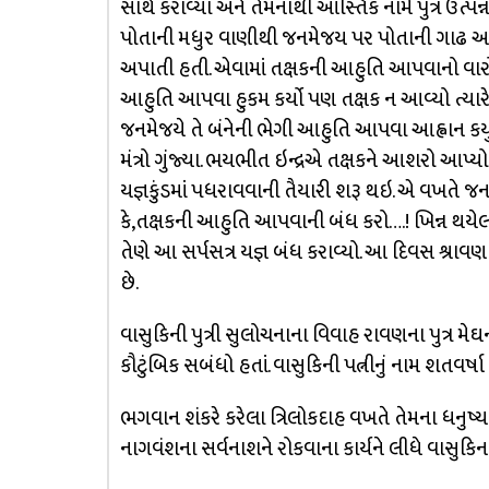
સાથે કરાવ્યા અને તેમનાથી આસ્તિક નામે પુત્ર ઉત્પ
પોતાની મધુર વાણીથી જનમેજય પર પોતાની ગાઢ અસ
અપાતી હતી. એવામાં તક્ષકની આહુતિ આપવાનો વારો આવ્
આહુતિ આપવા હુકમ કર્યો પણ તક્ષક ન આવ્યો ત્યારે ખ
જનમેજયે તે બંનેની ભેગી આહુતિ આપવા આહ્વાન કર્યું. બં
મંત્રો ગુંજ્યા. ભયભીત ઇન્દ્રએ તક્ષકને આશરો આપ્ય
યજ્ઞકુંડમાં પધરાવવાની તૈયારી શરૂ થઇ. એ વખતે જનમેજ
કે,તક્ષકની આહુતિ આપવાની બંધ કરો….! ખિન્ન થયેલો 
તેણે આ સર્પસત્ર યજ્ઞ બંધ કરાવ્યો. આ દિવસ શ્રા
છે.
વાસુકિની પુત્રી સુલોચનાના વિવાહ રાવણના પુત્ર મ
કૌટુંબિક સબંધો હતાં. વાસુકિની પત્નીનું નામ શતવર્ષા હ
ભગવાન શંકરે કરેલા ત્રિલોકદાહ વખતે તેમના ધનુષ
નાગવંશના સર્વનાશને રોકવાના કાર્યને લીધે વાસુક