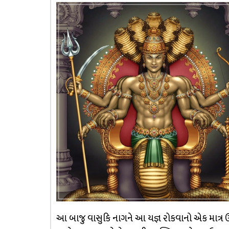
આ બાજુ વાસુકિ નાગને આ યજ્ઞ રોકવાનો એક માત્ર