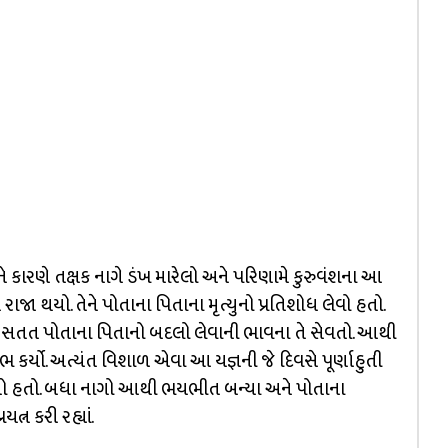
પને કારણે તક્ષક નાગે ડંખ મારેલો અને પરિણામે કુરુવંશના આ
ય રાજા થયો. તેને પોતાના પિતાના મૃત્યુનો પ્રતિશોધ લેવો હતો.
તી. સતત પોતાના પિતાનો બદલો લેવાની ભાવના તે સેવતો. આથી
ભ કર્યો. અત્યંત વિશાળ એવા આ યજ્ઞની જે દિવસે પૂર્ણાહુતી
ો હતો. બધા નાગો આથી ભયભીત બન્યા અને પોતાના
ત્ન કરી રહ્યાં.