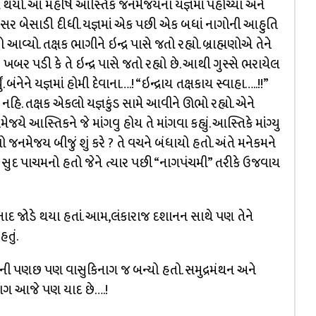
ન્ન થયો. આ મહર્ષિ આસ્તિક જનમેજયના યજ્ઞમાં પહોંચ્યા અને
ર બેસાડી દીધી. યજ્ઞમાં એક પછી એક બધાં નાગોની આહુતિ
યો. તક્ષક ભાગીને ઇન્દ્ર પાસે જતો રહ્યો. બ્રાહ્મણોએ તેને
બર પડી કે તે ઇન્દ્ર પાસે જતો રહ્યો છે. આથી ગુસ્સે ભરાયેલ
નેને યજ્ઞમાં હોમી દેવાના….! “ઇન્દ્રાય તક્ષકાય સ્વાહા…..!!”
ો નહિ. તક્ષક એકલો યજ્ઞકુંડ સામે આવીને ઊભો રહ્યો. એને
યે આસ્તિકને જે માંગવુ હોય તે માંગવા કહ્યું. આસ્તિકે માંગ્યુ
જનમેજય બીજું શું કરે ? તે વચને બંધાયો હતો. અંતે મનેકમને
વણ સુદ પાચમનો હતો જેને ત્યાર પછી “નાગપંચમી” તરીકે ઉજવાય
ેઘનાદ જોડે થયા હતાં. આમ,લંકારાજ દશાનન સાથે પણ તેને
તું.
્યની પણછ પણ વાસુકિનાગ જ બન્યો હતો. સમુદ્રમંથન અને
િનાગ આજે પણ યાદ છે….!