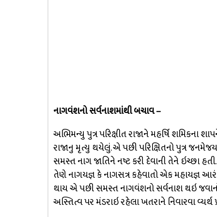
નાગવંશનો સર્વનાશમાંથી બચાવ –
અભિમન્યુ પુત્ર પરિક્ષીત રાજાને મહર્ષિ શમિકના શા
રાજાનુ મૃત્યુ થયેલું. એ પછી પરિક્ષિતનો પુત્ર જનમેજ
સમસ્ત નાગ જાતિને નષ્ટ કરી દેવાની તેને ઇચ્છા હ
તેણે નાગયજ્ઞ કે નાગસત્ર કહેવાતો એક મહાયજ્ઞ આરં
થાય એ પછી સમસ્ત નાગવંશનો સર્વનાશ થઇ જવાન
અસ્તિત્વ પર મંડરાઇ રહેલા ખતરાને નિવારવા વ્યર્થ પ્રય