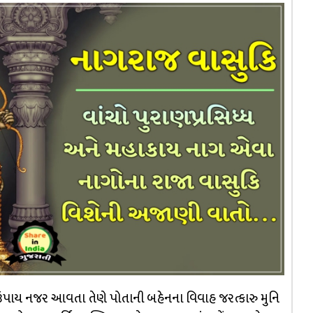
 ઉપાય નજર આવતા તેણે પોતાની બહેનના વિવાહ જરત્કારુ મુનિ