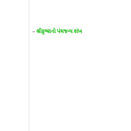
–
શ્રીકૃષ્ણનો પંચજન્ય શંખ