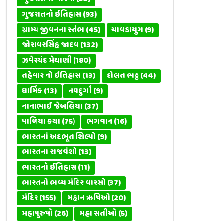
ગુજરાતનો ઇતિહાસ
(93)
ગ્રામ્ય જીવનના સ્તંભ
(45)
ચાવડાયુગ
(9)
જોરાવરસિંહ જાદવ
(132)
ઝવેરચંદ મેઘાણી
(180)
તહેવાર નો ઇતિહાસ
(13)
દોલત ભટ્ટ
(44)
ધાર્મિક
(13)
નવદુર્ગા
(9)
નાનાભાઈ જેબલિયા
(37)
પાળિયા કથા
(75)
ભગવાન
(16)
ભારતનાં અદભૂત શિલ્પો
(9)
ભારતના રાજવંશો
(13)
ભારતનો ઈતિહાસ
(11)
ભારતનો ભવ્ય મંદિર વારસો
(37)
મંદિર
(155)
મહાન ઋષિઓ
(20)
મહાપુરુષો
(26)
મહા સતીઓ
(5)