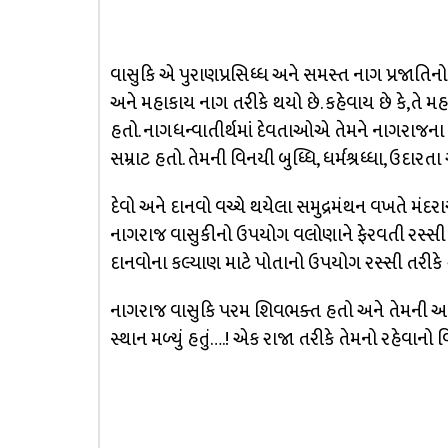
વાસુકિ એ પુરાણપ્રસિધ્ધ અને સમસ્ત નાગ પ્રજાતિનો ચ
અને મહાકાય નાગ તરીકે થયો છે. કહેવાય છે કે,તે મહર્ષિ 
હતો. નાગધન્વાતીર્થમાં દેવતાઓએ તેમને નાગરાજના પ
સમ્રાટ હતો. તેમની વિનયી બુધ્ધિ, ધર્મશ્રધ્ધા, ઉદાર
દેવો અને દાનવો વચ્ચે થયેલા સમુદ્રમંથન વખતે મં
નાગરાજ વાસુકીનો ઉપયોગ વલોણાને ફેરવતી રસ્સી 
દાનવોના કલ્યાણ માટે પોતાનો ઉપયોગ રસ્સી તરીકે 
નાગરાજ વાસુકિ પરમ શિવભક્ત હતો અને તેમની અત
સ્થાન મળ્યું હતું….! એક રાજા તરીકે તેમનો રહેવાન