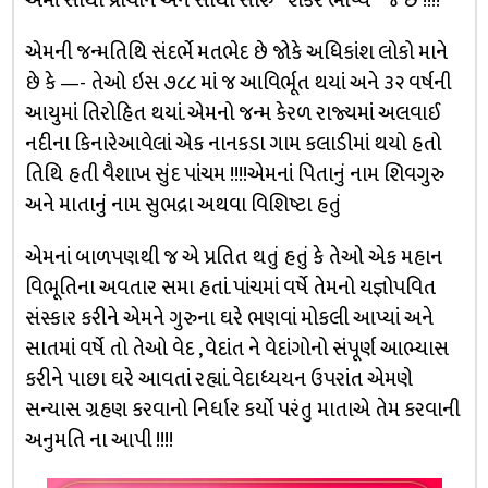
એમાં સૌથી પ્રાચીન અને સૌથી સારું ” શંકર ભાષ્ય ” જ છે !!!!
એમની જન્મતિથિ સંદર્ભે મતભેદ છે જોકે અધિકાંશ લોકો માને
છે કે —- તેઓ ઇસ ૭૮૮ માં જ આવિર્ભૂત થયાં અને ૩૨ વર્ષની
આયુમાં તિરોહિત થયાં. એમનો જન્મ કેરળ રાજ્યમાં અલવાઈ
નદીના કિનારેઆવેલાં એક નાનકડા ગામ કલાડીમાં થયો હતો
તિથિ હતી વૈશાખ સુંદ પાંચમ !!!!એમનાં પિતાનું નામ શિવગુરુ
અને માતાનું નામ સુભદ્રા અથવા વિશિષ્ટા હતું
એમનાં બાળપણથી જ એ પ્રતિત થતું હતું કે તેઓ એક મહાન
વિભૂતિના અવતાર સમા હતાં. પાંચમાં વર્ષે તેમનો યજ્ઞોપવિત
સંસ્કાર કરીને એમને ગુરુના ઘરે ભણવાં મોકલી આપ્યાં અને
સાતમાં વર્ષે તો તેઓ વેદ , વેદાંત ને વેદાંગોનો સંપૂર્ણ આભ્યાસ
કરીને પાછા ઘરે આવતાં રહ્યાં. વેદાધ્યયન ઉપરાંત એમણે
સન્યાસ ગ્રહણ કરવાનો નિર્ધાર કર્યો પરંતુ માતાએ તેમ કરવાની
અનુમતિ ના આપી !!!!