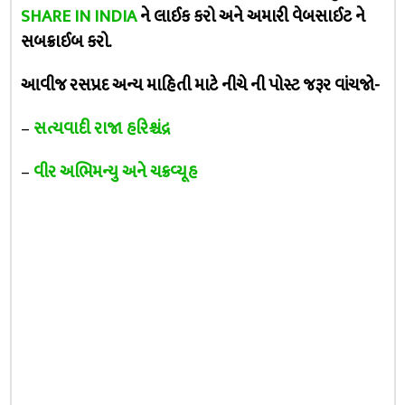
SHARE IN INDIA
ને લાઈક કરો અને અમારી વેબસાઈટ ને
સબક્રાઈબ કરો.
આવીજ રસપ્રદ અન્ય માહિતી માટે નીચે ની પોસ્ટ જરૂર વાંચજો-
–
સત્યવાદી રાજા હરિશ્ચંદ્ર
–
વીર અભિમન્યુ અને ચક્રવ્યૂહ