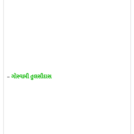
–
ગોસ્વામી તુલસીદાસ