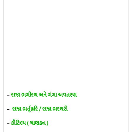
–
રાજા ભગીરથ અને ગંગા અવતરણ
–
રાજા ભર્તૃહરિ / રાજા ભરથરી
–
કૌટિલ્ય ( ચાણક્ય )