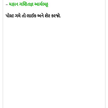
–
મહાન ગણિતજ્ઞ આર્યભટ્ટ
પોસ્ટ ગમે તો લાઈક અને શેર કરજો.