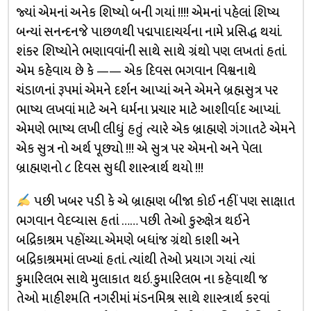
જ્યાં એમનાં અનેક શિષ્યો બની ગયાં !!!! એમનાં પહેલાં શિષ્ય
બન્યાં સનન્દનજે પાછળથી પદ્મપાદાચર્યના નામે પ્રસિદ્ધ થયાં.
શંકર શિષ્યોને ભણાવવાંની સાથે સાથે ગ્રંથો પણ લખતાં હતાં.
એમ કહેવાય છે કે —— એક દિવસ ભગવાન વિશ્વનાથે
ચંડાળનાં રૂપમાં એમને દર્શન આપ્યાં અને એમને બ્રહ્મસુત્ર પર
ભાષ્ય લખવાં માટે અને ધર્મના પ્રચાર માટે આશીર્વાદ આપ્યાં.
એમણે ભાષ્ય લખી લીધું હતું ત્યારે એક બ્રાહ્મણે ગંગાતટે એમને
એક સુત્ર નો અર્થ પૂછ્યો !!! એ સુત્ર પર એમનો અને પેલા
બ્રાહ્મણનો ૮ દિવસ સુધી શાસ્ત્રાર્થ થયો !!!
પછી ખબર પડી કે એ બ્રાહ્મણ બીજા કોઈ નહીં પણ સાક્ષાત
ભગવાન વેદવ્યાસ હતાં …… પછી તેઓ કુરુક્ષેત્ર થઈને
બદ્રિકાશ્રમ પહોંચ્યા. એમણે બધાંજ ગ્રંથો કાશી અને
બદ્રિકાશ્રમમાં લખ્યાં હતાં. ત્યાંથી તેઓ પ્રયાગ ગયાં ત્યાં
કુમારિલભ સાથે મુલાકાત થઇ. કુમારિલભ ના કહેવાથી જ
તેઓ માહીશ્મતિ નગરીમાં મંડનમિશ્ર સાથે શાસ્ત્રાર્થ કરવાં