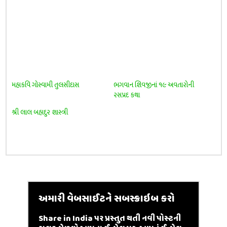
મહાકવિ ગોસ્વામી તુલસીદાસ
ભગવાન શિવજીનાં ૧૯ અવતારોની
રસપ્રદ કથા
શ્રી લાલ બહાદુર શાસ્ત્રી
અમારી વેબસાઈટને સબસ્ક્રાઇબ કરો
Share in India પર પ્રસ્તુત થતી નવી પોસ્ટની