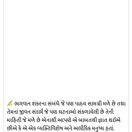
ભગવાન શંકરના સંબંધે જે પણ પાઠય સામગ્રી મળે છે તથા
તેમનાં જીવન સંદર્ભે જે પણ ઘટનાઓ સંકળાયેલી છે તેની
માહિતી જે મળે છે એનાથી આપણે એ બાબતથી જ્ઞાત થઈએ
છીએ કે એ એક વ્યક્તિવિશેષ અને અલૌકિક મનુષ્ય હતાં.