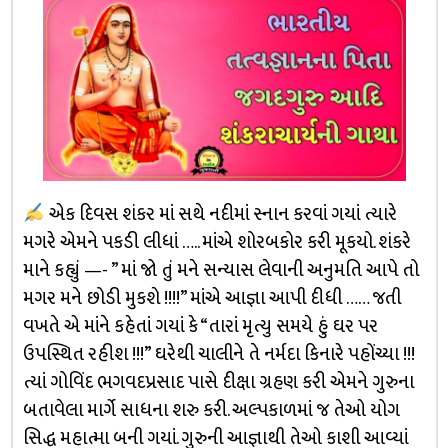
એક દિવસ શંકર માં સથે નદીમાં સ્નાન કરવાં ગયાં ત્યારે
મગરે એમને પકડી લીધાં ….. માંએ શોરબકોર કરી મૂકયો. શંકરે
માને કહ્યું —- ” માં જો તું મને સન્યાસ લેવાની અનુમતિ આપે તો
મગર મને છોડી મુકશે !!!!” માંએ આજ્ઞા આપી દીધી …… જતી
વખતે એ માંને કહેતાં ગયાં કે “તારાં મૃત્યુ સમયે હું ઘર પર
ઉપસ્થિત રહીશ !!!” ઘરેથી ચાલીને તે નર્મદા કિનારે પહોંચ્યા !!!
ત્યાં ગોવિંદ ભગવદપ્રસાદ પાસે દીક્ષા ગ્રહણ કરી એમને ગુરુના
બતાવેલા માર્ગે સાધના શરુ કરી. અલ્પકાળમાં જ તેઓ યોગ
સિદ્ધ મહાત્મા બની ગયાં. ગુરુની આજ્ઞાથી તેઓ કાશી આવ્યાં