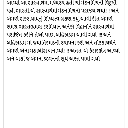
આવ્યાં. આ શાસ્ત્રાર્થમાં મધ્યસ્થ હતી શ્રી મંડનમિશ્રની વિદુષી
પત્ની ભારતી. એ શાસ્ત્રાર્થમાં મંડનમિશ્રનો પરાજય થયો !!! અને
એમણે શંકરાચાર્યનું શિષ્યત્વ ગ્રહણ કર્યું. આવી રીતે એમણે
સમગ્ર ભારતભ્રમણ દરમિયાન અનેકો વિદ્વાનોને શાસ્ત્રાર્થમાં
પરાજિત કરીને તેઓ પાછાં બદ્રિકાશ્રમ આવી ગયાં !!!! અને
બદ્રિકાશ્રમ માં જયોતિરમઠની સ્થાપના કરી અને તોટકાચર્યને
એમણે એના મઠાધીશ બનાવ્યાં !!!! અંતત: એ કેદારક્ષેત્ર આવ્યાં
અને અહીં જ એમનાં જીવનનો સૂર્ય અસ્ત પામી ગયો