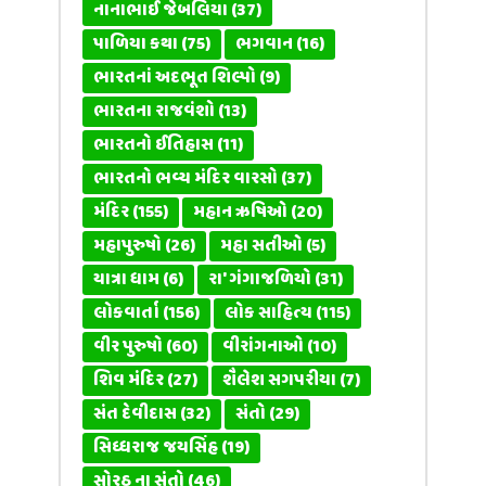
નાનાભાઈ જેબલિયા
(37)
પાળિયા કથા
(75)
ભગવાન
(16)
ભારતનાં અદભૂત શિલ્પો
(9)
ભારતના રાજવંશો
(13)
ભારતનો ઈતિહાસ
(11)
ભારતનો ભવ્ય મંદિર વારસો
(37)
મંદિર
(155)
મહાન ઋષિઓ
(20)
મહાપુરુષો
(26)
મહા સતીઓ
(5)
યાત્રા ધામ
(6)
રા' ગંગાજળિયો
(31)
લોકવાર્તા
(156)
લોક સાહિત્ય
(115)
વીર પુરુષો
(60)
વીરાંગનાઓ
(10)
શિવ મંદિર
(27)
શૈલેશ સગપરીયા
(7)
સંત દેવીદાસ
(32)
સંતો
(29)
સિધ્ધરાજ જયસિંહ
(19)
સોરઠ ના સંતો
(46)