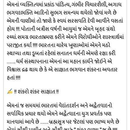
એમનાં વ્યક્તિત્વમાં પ્રકાંડ પાંડિત્ય, ગંભીર વિચારશૈલી, અગાધ
ભગવદભક્તિ આદિનો સુભગ સમન્વય થયેલો જોવાં મળે છે
એમની વાણીમાં તો જાણે કે સ્વયં સરસવતિ દેવી આવીને વસતાં
હોય !!!. પોતાની બત્રીસ વર્ષની આયુમાં જ એમને બૃહદ ગ્રંથો
રચ્યાં. સમગ્ર ભારતભ્રમણ કરીને એમને વિરોધીઓને શાસ્ત્રાર્થમાં
પરાજીત કર્યાં !!!! ભારતના ચારેય ખૂણાઓમાં એમને મઠો
સ્થાપ્યા તથા ડૂબતાં રહેલાં સનાતન ધર્મની એમણે રક્ષા કરી
…….. ધર્મ સંસ્થાપનાના એમનાં આ મહાન કાર્યને જોઇને એ
વિશ્વાસ દ્રઢ થાય છે કે એ સાક્ષાત ભગવાન શંકરના અવતાર
હતાં !!!!
!! શંકરો શંકર સાક્ષાત !!
એમનાં જ સમયમાં ભારતમાં વેદાંતદર્શન અને અદ્વૈતવાદનો
સર્વાધિક પ્રચાર થયો એમને અદ્વૈત્વાદના યુગ પ્રવર્તક પણ
માનવામાં આવે છે ……. બ્રહ્મસૂત્ર પર જેટલાં પણ ભાષ્ય મળે છે