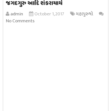
જગદગુરુ આદિ શંકરાચાર્ય
admin
October 1, 2017
મહાપુરુષો
No Comments