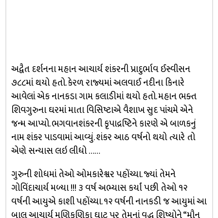
અદ્વૈત દર્શનના મહાન આચાર્ય શંકરની પ્રાદુર્ભાવ ઈસ્વીસન
૭૮૮માં થયો હતો. કેરળ રાજ્યમાં અલવાઈ નદીના કિનારે
આવેલાં એક નાનકડા ગામ કલાડીમાં થયો હતો. મહાન ભક્ત
શિવગુરુના ઘરમાં માતા વિસિષ્ટાએ વૈશાખ સુદ પાંચમે એને
જન્મ આપ્યો. ભગવાનશંકરની કૃપાદ્રષ્ટિને કારણે એ બાળકનું
નામ શંકર પાડવામાં આવ્યું. શંકર આઠ વર્ષનો થયો ત્યારે તો
એણે સન્યાસ લઇ લીધો ……
ગુરુની શોધમાં તેઓ ઓમકારેશ્વર પહોંચ્યા. જ્યાં તેમને
ગોવિંદાચાર્ય મળ્યા !!! ૩ વર્ષ અભ્યાસ કર્યાં પછી તેઓ ૧૨
વર્ષની આયુએ કાશી પહોંચ્યા. ૧૨ વર્ષની નાનકડી જ આયુમાં આ
બાલ આચાર્ય મણિકણિકા ઘાટ પર તેમનાં વૃદ્ધ શિષ્યોને “મૌન