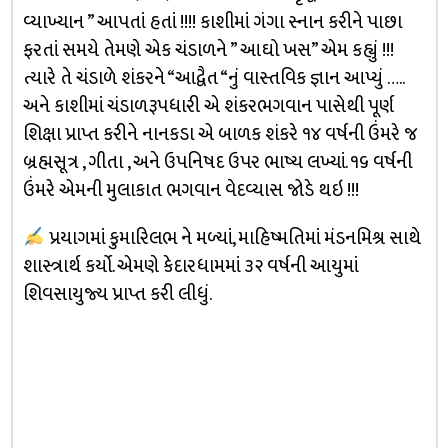
વ્યાખ્યાન ” આપતાં હતાં !!!! કાશીમાં ગંગા સ્નાન કરીને પાછા
ફરતાં સમયે તેમણે એક ચંડાળને ” આઘો ખસ” એમ કહ્યું !!!
ત્યારે તે ચંડાળે શંકરને “આદ્વૈત “નું વાસ્તવિક જ્ઞાન આપ્યું …..
અને કાશીમાં ચંડાળરૂપધારી એ શંકરભગવાન પાસેથી પૂર્ણ
શિક્ષા પ્રાપ્ત કરીને નાનકડા એ બાળક શંકરે ૧૪ વર્ષની ઉંમરે જ
બ્રહ્મસૂત્ર , ગીતા , અને ઉપનિષદ ઉપર ભાષ્ય લખ્યાં. ૧૬ વર્ષની
ઉંમરે એમની મુલાકાત ભગવાન વેદવ્યાસ જોડે થઇ !!!
પ્રયાગમાં કુમારિલભ ને મળ્યાં, માહિષ્મતિમાં મંડનમિશ્ર સાથે
શાસ્ત્રાર્થ કર્યો. એમણે કેદારધામમાં ૩૨ વર્ષની આયુમાં
શિવસાયુજ્ય પ્રાપ્ત કરી લીધું.