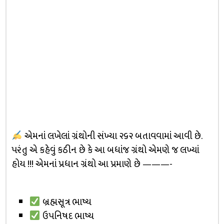
એમનાં લખેલાં ગ્રંથોની સંખ્યા ૨૬૨ બતાવવામાં આવી છે.
પરંતુ એ કહેવું કઠીન છે કે આ બધાંજ ગ્રંથો એમણે જ લખ્યાં
હોય !!! એમનાં પ્રધાન ગ્રંથો આ પ્રમાણે છે ———-
બ્રહ્મસૂત્ર ભાષ્ય
ઉપનિષદ ભાષ્ય