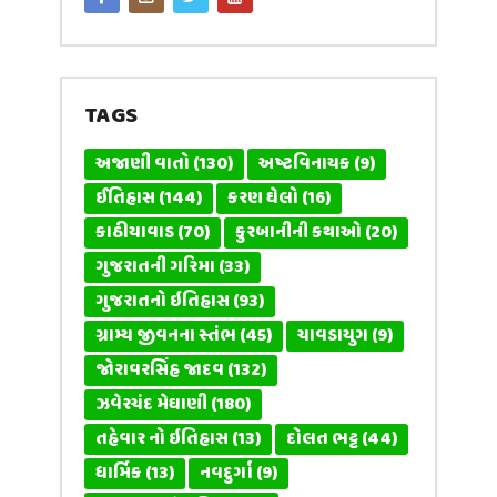
TAGS
અજાણી વાતો
(130)
અષ્ટવિનાયક
(9)
ઈતિહાસ
(144)
કરણ ઘેલો
(16)
કાઠીયાવાડ
(70)
કુરબાનીની કથાઓ
(20)
ગુજરાતની ગરિમા
(33)
ગુજરાતનો ઇતિહાસ
(93)
ગ્રામ્ય જીવનના સ્તંભ
(45)
ચાવડાયુગ
(9)
જોરાવરસિંહ જાદવ
(132)
ઝવેરચંદ મેઘાણી
(180)
તહેવાર નો ઇતિહાસ
(13)
દોલત ભટ્ટ
(44)
ધાર્મિક
(13)
નવદુર્ગા
(9)