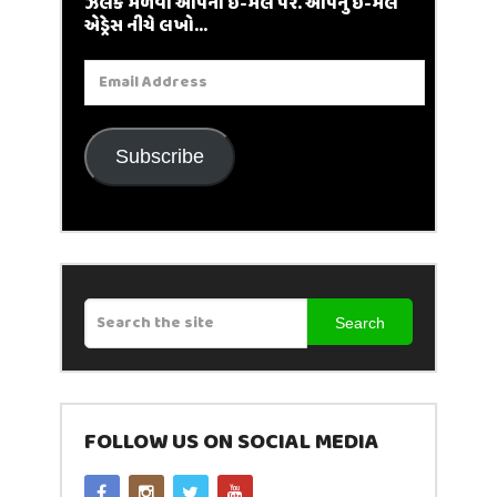
ઝલક મેળવો આપના ઈ-મેલ પર. આપનું ઈ-મેલ
એડ્રેસ નીચે લખો...
Email
Address
Subscribe
Search
FOLLOW US ON SOCIAL MEDIA