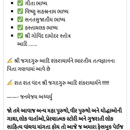
ગીતા ભાષ્ય
વિષ્ણુ સહસ્રનામ ભાષ્ય
સનતસુજાતીય ભાષ્ય
હસ્તામલક ભાષ્ય
શ્રી ગોવિંદ દામોદર સ્તોત્ર
આદિ ……..
શ્રી જગદગુરુ આદિ શંકરાચાર્યને ભારતીય તત્વજ્ઞાનના
પિતા ગણવામાં આવે છે
શત શત વંદન શ્રી જગદગુરુ આદિ શંકરાચાર્યને !!!!!!
——- જનમેજય અધ્વર્યુ
જો તમે આવાજ અન્ય મહા પુરુષો, વીર પુરુષો અને યોદ્ધાઓની
ગાથા, લોક વાર્તાઓ, પ્રેરણાત્મક સ્ટોરી અને ગુજરાતી લોક
સાહિત્ય વાંચવા માંગતા હોય તો આજે જ અમારા ફેસબુક પેઈજ