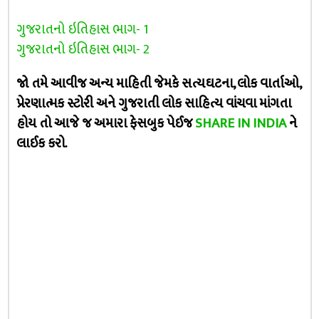
ગુજરાતનો ઇતિહાસ ભાગ- 1
ગુજરાતનો ઇતિહાસ ભાગ- 2
જો તમે આવીજ અન્ય માહિતી જેમકે સત્યઘટના, લોક વાર્તાઓ,
પ્રેરણાત્મક સ્ટોરી અને ગુજરાતી લોક સાહિત્ય વાંચવા માંગતા
હોય તો આજે જ અમારા ફેસબુક પેઈજ
SHARE IN INDIA
ને
લાઈક કરો.