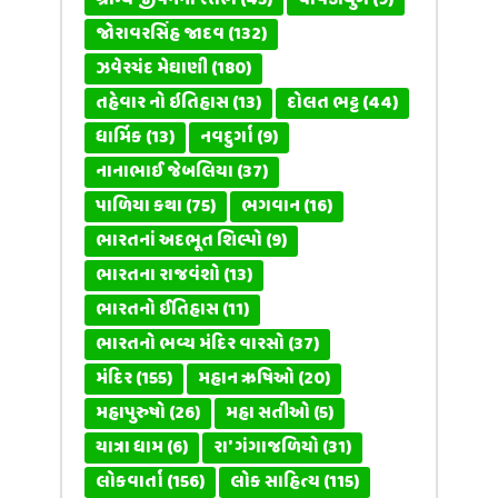
ગ્રામ્ય જીવનના સ્તંભ
(45)
ચાવડાયુગ
(9)
જોરાવરસિંહ જાદવ
(132)
ઝવેરચંદ મેઘાણી
(180)
તહેવાર નો ઇતિહાસ
(13)
દોલત ભટ્ટ
(44)
ધાર્મિક
(13)
નવદુર્ગા
(9)
નાનાભાઈ જેબલિયા
(37)
પાળિયા કથા
(75)
ભગવાન
(16)
ભારતનાં અદભૂત શિલ્પો
(9)
ભારતના રાજવંશો
(13)
ભારતનો ઈતિહાસ
(11)
ભારતનો ભવ્ય મંદિર વારસો
(37)
મંદિર
(155)
મહાન ઋષિઓ
(20)
મહાપુરુષો
(26)
મહા સતીઓ
(5)
યાત્રા ધામ
(6)
રા' ગંગાજળિયો
(31)
લોકવાર્તા
(156)
લોક સાહિત્ય
(115)