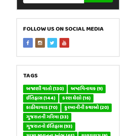
FOLLOW US ON SOCIAL MEDIA
TAGS
અજાણી વાતો
(130)
અષ્ટવિનાયક
(9)
ઈતિહાસ
(144)
કરણ ઘેલો
(16)
કાઠીયાવાડ
(70)
કુરબાનીની કથાઓ
(20)
ગુજરાતની ગરિમા
(33)
ગુજરાતનો ઇતિહાસ
(93)