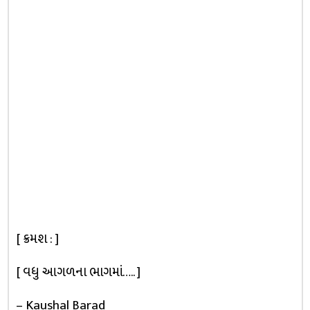
[ ક્રમશ : ]
[ વધુ આગળના ભાગમાં….. ]
– Kaushal Barad