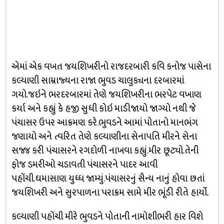
એમાં એક વખત જયશિખરીનો રાજદરબારી કવિ કનોજ પાસેના
કલ્યાણી સામ્રાજ્યના રાજા ભુવડ ચાલુક્યના દરબારમાં
ગયો.જઇને ભરદરબારમાં તેણે જયશિખરીના ભરપેટ વખાણ
કર્યા અને કહ્યું કે હજી સુધી કોઇ માડીજાયો જાગ્યો નથી જે
પંચાસર ઉપર આક્રમણ કરે.ભુવડને આમાં પોતાનો માનભંગ
જણાયો અને ત્વરિત તેણે કલ્યાણીના સેનાપતિ મીરને સેના
સજ્જ કરી પંચાસરને રગદોળી નાખવા કહ્યું.મીર છૂટ્યો.તેની
ફોજ ડમરીઓ ચડાવતી પંચાસરને પાદર આવી
પહોંચી.ઘમાસાણ યુધ્ધ જામ્યું.પંચાસરનું સૈન્ય નાનું હોવા છતાં
જયશિખરી અને સુરપાળના પરાક્રમ સામે મીર ભૂંંડી રીતે હાર્યો.
કલ્યાણી પહોંચી મીરે ભુવડને પોતાની નામોશીભરી હાર વિશે