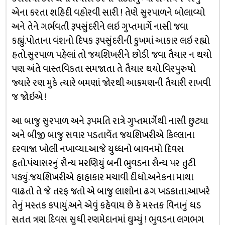
એના કરતા શહિદી વહોરવી સારી ! તેણે સુરપાળને બોલાવ્યો
અને તેને ગર્ભવતી રૂપસુંદરીને લઇ ગુપ્તમાર્ગે નાસી જવા
કહ્યું.પોતાના વંશનો દિપક રૂપસુંદરીની કુખમાં આકાર લઇ રહ્યો
હતો.સુરપાળ પહેલાં તો જયશિખરીને છોડી જવા તૈયાર ન થયો
પણ અંતે વાસ્તવિકતા સમજાતા તે તૈયાર થયો.વિરપુરુષો
જ્યારે રણ મુકે ત્યારે બમણાં જોરથી આક્રમણની તૈયારી રાખવી
જ જોઇએ !
આ બાજુ સુરપાળ અને રૂપમતિ રાત્રે ગુપ્તમાર્ગેથી નાસી છુટ્યા
અને બીજી બાજુ સવાર પડતાવેંત જયશિખરીએ કિલ્લાના
દરવાજા ખોલી નખાવ્યા.આજે યુધ્ધનો બાવનમો દિવસ
હતો.પંચાસરનું સૈન્ય મરણિયું બની ભુવડના સૈન્ય પર તુટી
પડ્યું.જયશિખરીએ હાહાકાર મચાવી દીધો.અનેકના માથા
વાઢતો તે જે તરફ જતો એ બાજુ લાશોના ઢગ ખડકાતા.આખરે
તેનું મસ્તક કપાયું.અને એવું કહેવાય છે કે મસ્તક વિનાનું ધડ
સતત ત્રણ દિવસ સુધી રણમેદાનમાં ઘુમ્યું ! ભુવડના લગભગ