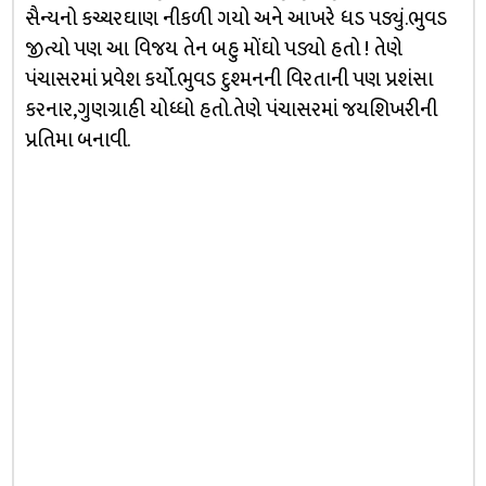
સૈન્યનો કચ્ચરઘાણ નીકળી ગયો અને આખરે ધડ પડ્યું.ભુવડ
જીત્યો પણ આ વિજય તેન બહુ મોંઘો પડ્યો હતો ! તેણે
પંચાસરમાં પ્રવેશ કર્યો.ભુવડ દુશ્મનની વિરતાની પણ પ્રશંસા
કરનાર,ગુણગ્રાહી યોધ્ધો હતો.તેણે પંચાસરમાં જયશિખરીની
પ્રતિમા બનાવી.