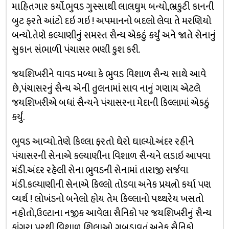
માહિતગાર કર્યો.ભુવડ ગુસ્સાથી લાલઘુમ બન્યો,ભ્રકુટી કાનની
બુટ ફરતે આંટો દઇ ગઇ ! અપમાનનો બદલો લેવા તે મરણિયો
બન્યો.તેણે કલ્યાણીનું સમસ્ત સૈન્ય એકઠું કર્યું અને જાતે સેનાનું
સુકાન સંભાળી પંચાસર ભણી કુશ કરી.
જયશિખરીને વાવડ મળ્યા કે ભુવડ વિશાળ સૈન્ય સાથે આવે
છે,પંચાસરનું સૈન્ય એની તુલનામાં સાવ નાનું ગણાય એટલે
જયશિખરીએ બધાં સૈન્યને પંચાસરના મેદાની કિલ્લામાં એકઠું
કર્યું.
ભુવડ આવ્યો.તેણે કિલ્લા ફરતો ઘેરો ઘાલ્યો.અંદર રહીને
પંચાસરની સેનાએ કલ્યાણીના વિશાળ સૈન્યને લડાઇ આપવા
મંડી.અંદર રહેલી સેના ભુવડની સેનામાં તારાજી સર્જવા
મંડી.કલ્યાણીની સેનાએ કિલ્લો તોડવા અનેક પ્રયત્નો કર્યા પણ
વ્યર્થ ! લોખંડનો બનેલો હોય તેમ કિલ્લાનો પથ્થરેય ખસતો
નહોતો,ઉલ્ટાના નજીક આવેલા સૈનિકો પર જયશિખરીનું સૈન્ય
કાંગરા પરથી વિશાળ શિલાઓ ગબડાવતું.અનેક સૈનિકો