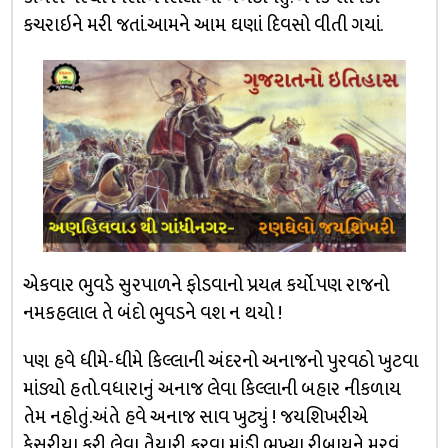
કચરાઇને મરી જતાં.આમને આમ ઘણાં દિવસો વીતી ગયાં.
એકવાર ભુવડે સુરપાળને ફોડવાનો પ્રયત્ન કર્યો.પણ રાજનો
નમકહલાલ તે બંદો ભુવડને વશ ન થયો !
પણ હવે ધીમે-ધીમે કિલ્લાની અંદરનો અનાજનો પુરવઠો ખુટવા
માંડ્યો હતો.વધારાનું અનાજ લેવા કિલ્લાની બહાર નીકળાય
તેમ નહોતું.અંતે હવે અનાજ સાવ ખુટ્યું ! જયશિખરીએ
કેસરીયા કરી લેવા તૈયારી કરવા માંડી.ભુખ્યા રીબાયને મરવું