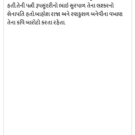
હતી.તેની પત્ની રૂપસુંદરીનો ભાઇ સુરપાળ તેના લશ્કરનો
સેનાપતિ હતો.બાહોશ રાજા અને રણકુશળ બનેવીના વખાણ
તેના કવિ બારોટો કરતા રહેતા.