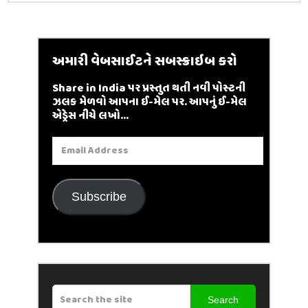
અમારી વેબસાઈટને સબસ્ક્રાઇબ કરો
Share in India પર પ્રસ્તુત થતી નવી પોસ્ટની
ઝલક મેળવો આપના ઈ-મેલ પર. આપનું ઈ-મેલ
એડ્રેસ નીચે લખો...
Email
Address
Subscribe
Search