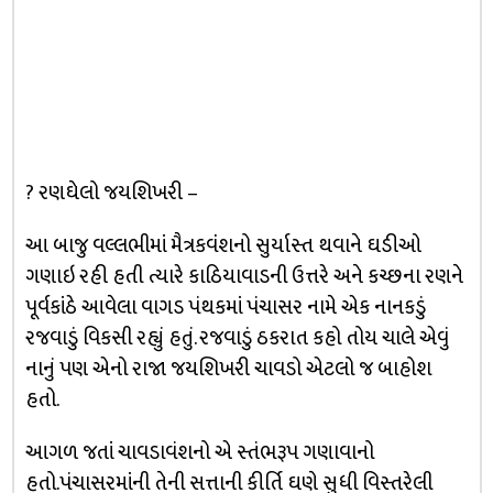
? રણઘેલો જયશિખરી –
આ બાજુ વલ્લભીમાં મૈત્રકવંંશનો સુર્યાસ્ત થવાને ઘડીઓ
ગણાઇ રહી હતી ત્યારે કાઠિયાવાડની ઉત્તરે અને કચ્છના રણને
પૂર્વકાંઠે આવેલા વાગડ પંથકમાં પંચાસર નામે એક નાનકડું
રજવાડું વિકસી રહ્યું હતું. રજવાડું ઠકરાત કહો તોય ચાલે એવું
નાનું પણ એનો રાજા જયશિખરી ચાવડો એટલો જ બાહોશ
હતો.
આગળ જતાં ચાવડાવંશનો એ સ્તંભરૂપ ગણાવાનો
હતો.પંચાસરમાંની તેની સત્તાની કીર્તિ ઘણે સુધી વિસ્તરેલી