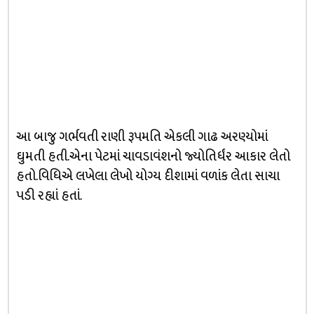
આ બાજુ ગર્ભવતી રાણી રૂપમતિ એકલી ગાઢ અરણ્યોમાં
ઘુમતી હતી.એના પેટમાં ચાવડાવંશનો જ્યોતિર્ધંર આકાર લેતો
હતો.વિધિએ લખેલા લેખો યોગ્ય દીશામાં વળાંક લેતા સાચા
પડી રહ્યાં હતાં.