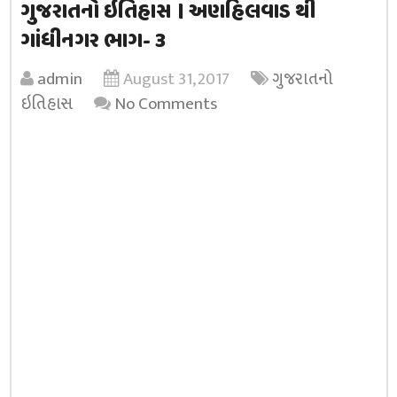
ગુજરાતનો ઇતિહાસ । અણહિલવાડ થી
ગાંધીનગર ભાગ- 3
admin
August 31, 2017
ગુજરાતનો
ઇતિહાસ
No Comments