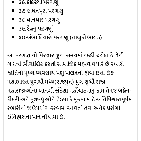
૩૬. કાંકરેચી પરગણું
૩૭. રાધનપુરી પરગણું
૩૮. ધાનધાર પરગણું
૩૯. દેહનું પરગણું
૪૦.અંબાલિયારું પરગણું (તાલુકો બાયડ)
આ પરગણાનો વિસ્તાર જુના સમયમાં નક્કી થયેલ છે તેની
ગણત્રી ભૌગોલિક કરતાં સામાજિક મહત્વ વધારે છે. રબારી
જાતિનો મુખ્ય વ્યવસાય પશુ પાલનનો હોવા છતાં છેક
મહાભારત યુગથી મધ્ય(રાજપુત) યુગ સુધી રાજા
મહારાજાઓના ખાનગી સંદેશા પહોંચાડવાનું કામ તેમજ બહેન-
દીકરી અને પુત્રવધુઓને તેડવા કે મૂકવા માટે અતિવિશ્વાસપૂર્વક
રબારીનો જ ઉપયોગ કરવામાં આવતો તેવા અનેક પ્રસંગો
ઇતિહાસના પાને નોંધાયા છે.