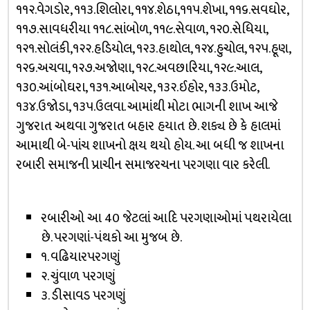
૧૧૨.વેગડોર, ૧૧૩.શિલોરા, ૧૧૪.શેઠા,૧૧૫.શેખા, ૧૧૬.સવઘોર,
૧૧૭.સાવધરીયા ૧૧૮.સાંબોળ, ૧૧૯.સેવાળ, ૧૨૦.સેધિયા,
૧૨૧.સોલંકી,૧૨૨.હડિયોલ, ૧૨૩.હાથોલ, ૧૨૪.હુચોલ, ૧૨૫.હૂણ,
૧૨૬.અચવા, ૧૨૭.અજોણા, ૧૨૮.અવછારિયા, ૧૨૯.આલ,
૧૩૦.આંબોઘરા, ૧૩૧.આબોચર, ૧૩૨.ઈહોર, ૧૩૩.ઉમોટ,
૧૩૪.ઉજોડા, ૧૩૫.ઉલવા. આમાંથી મોટા ભાગની શાખ આજે
ગુજરાત અથવા ગુજરાત બહાર હયાત છે. શક્ય છે કે હાલમાં
આમાથી બે-પાંચ શાખનો ક્ષય થયો હોય. આ બધી જ શાખના
રબારી સમાજની પ્રાચીન સમાજરચના પરગણા વાર કરેલી.
રબારીઓ આ 40 જેટલાં આદિ પરગણાઓમાં પથરાયેલા
છે. પરગણાં-પંથકો આ મુજબ છે.
૧. વઢિયારપરગણું
૨. ચુંવાળ પરગણું
૩. ડીસાવડ પરગણું