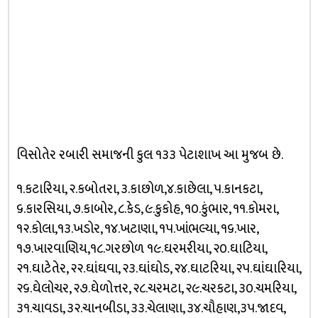
વિસોતેર રબારી સમાજની કુલ ૧૩૩ પેટાશાખ આ મુજબ છે.
૧.કટારિયા, ૨.કબોતરા, ૩.કાછોળ,૪.કાછેલા, ૫.કાનકટા,
૬.કારસિયા, ૭.કાબોર, ૮.કેડ, ૯.કુકોહ, ૧૦.કુંભાર, ૧૧.કોમરા,
૧૨.કોલા,૧૩.ખડોર, ૧૪.ખટાણા, ૧૫.ખાંભલ્યા, ૧૬.ખાર,
૧૭.ખારવાણિય,૧૮.ગરછોળ ૧૯.ઘરમરીયા, ૨૦.ઘાટિયા,
૨૧.ઘાટેતેર, ૨૨.ઘાંઘવા, ૨૩.ઘાંઘોડ, ૨૪.ઘાટરિયા, ૨૫.ઘાંઘારિયા,
૨૬.ઘેલોચર, ૨૭.ઘેળોત્તર, ૨૮.ચરમટા, ૨૯.ચરકટા, ૩૦.ચમરિયા,
૩૧.ચાવડા, ૩૨.ચાનબીડા, ૩૩.ચેલાણા, ૩૪.ચૌહાણ,૩૫.જાદવ,