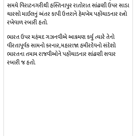
સમયે વિરાટનગરીથી હસ્તિનાપુર રાતોરાત સાંઢણી ઉપર સાડા
ચારસો માઈલનું અંતર કાપી ઉત્તરાને હેમખેમ પહોંચાડનાર રત્નો
રખેવાળ રબારી હતો.
ભારત ઉપર મહંમદ ગઝનવીએ આક્રમણ કર્યુ ત્યારે તેનો
વીરતાપૂર્વક સામનો કરનાર, મહારાજા હમીરદેવનો સંદેશો
ભારતના તમામ રાજવીઓને પહોંચાડનાર સાંઢણી સવાર
રબારી જ હતો.