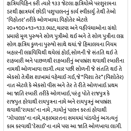
ક્ષત્રિયવિહિન કરી ત્યારે ૧૩૩ જેટલા ક્ષત્રિયોએ પરશુરામના
ડરથી ક્ષ્રાત્રધર્મ છોડી પશુપાલનનું કાર્ય સ્વીકાર્યુ. તેથી તેઓ
‘વિહોતર’ તરીકે ઓળખાયા. વિહોતેર એટલે
૨૦+૧૦૦+૧૩=૧૩૩. ભાટ, ચારણ અને વહીવંચાઓના ગ્રંથો
પ્રમાણે મૂળ પુરુષને સોળ પુત્રીઓ થઈ અને તે સોળ પુત્રીના લગ્ન
સોળ ક્ષત્રિય કુળના પુરુષો સાથે થયાં. જે હિમાલયના નિયમ
બહારની લગ્નવિધિથી થયેલાં હોઈ, સોળની જે સંતતિ થઈ તે
રાહબારી અને પાછળથી રાહબારીનું અપભ્રંશ થવાથી રબારીના
નામથી ઓળખાવા લાગી. ત્યાર પછી સોળની જે સંતતિ થઈ તે
એકસો તેત્રીસ શાખામાં વહેચાઈ ગઈ, જે “વિશા તેર” (વિશોતેર)
નાત એટલે કે એકસો વીસ અને તેર તે રીતે ઓળખાઈ. પ્રથમ
આ જાતિ રબારી તરીકે ઓળખાઈ, પરંતુ પોતે રાજપુત્ર કે
રાજપુત હોવાથી રાયપુત્રના નામે અને રાયપુત્રનું અપભ્રંશ
થવાથી ‘રાયકા’ ના નામે , ગાયોનું પાલન કરતાં હોવાથી
‘ગોપાલક’ ના નામે, મહાભારતના સમયમાં પાંડવોનું અગત્યનું
કામ કરવાથી ‘દેસાઈ’ ના નામે પણ આ જાતિ ઓળખાવા લાગી.