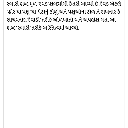
રબારી શબ્દ મૂળ ‘રવડ’ શબ્દમાંથી ઉતરી આવ્યો છે. રેવડ એટલે
‘ઢોર યા પશુ’ યા ઘેટાનું ટોળું. અને પશુઓના ટોળાને રાખનાર કે
સાચવનાર. ‘રેવાડી’ તરીકે ઓળખાતો અને અપભ્રંશ થતાં આ
શબ્દ ‘રબારી’ તરીકે અસ્તિત્વમાં આવ્યો.