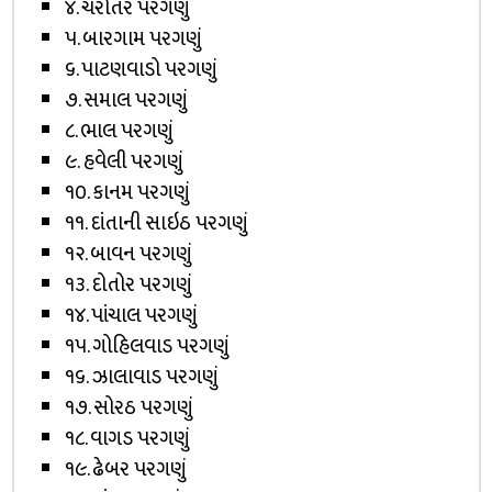
૪. ચરોતર પરગણું
૫. બારગામ પરગણું
૬. પાટણવાડો પરગણું
૭. સમાલ પરગણું
૮. ભાલ પરગણું
૯. હવેલી પરગણું
૧૦. કાનમ પરગણું
૧૧. દાંતાની સાઇઠ પરગણું
૧૨. બાવન પરગણું
૧૩. દોતોર પરગણું
૧૪. પાંચાલ પરગણું
૧૫. ગોહિલવાડ પરગણું
૧૬. ઝાલાવાડ પરગણું
૧૭. સોરઠ પરગણું
૧૮. વાગડ પરગણું
૧૯. ઢેબર પરગણું