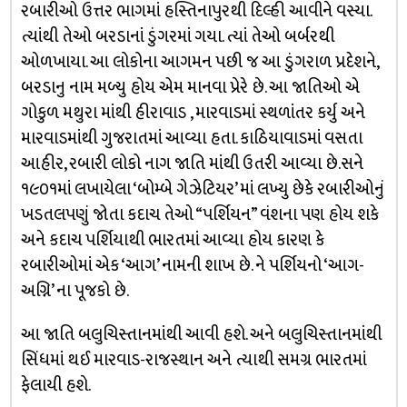
રબારીઓ ઉત્તર ભાગમાં હસ્તિનાપુરથી દિલ્હી આવીને વસ્યા.
ત્યાંથી તેઓ બરડાનાં ડુંગરમાં ગયા. ત્યાં તેઓ બર્બરથી
ઓળખાયા. આ લોકોના આગમન પછી જ આ ડુંગરાળ પ્રદેશને,
બરડાનુ નામ મળ્યુ હોય એમ માનવા પ્રેરે છે. આ જાતિઓ એ
ગોકુળ મથુરા માંથી હીરાવાડ , મારવાડમાં સ્થળાંતર કર્યુ અને
મારવાડમાંથી ગુજરાતમાં આવ્યા હતા. કાઠિયાવાડમાં વસતા
આહીર, રબારી લોકો નાગ જાતિ માંથી ઉતરી આવ્યા છે.સને
૧૯૦૧માં લખાયેલા ‘બોમ્બે ગેઝેટિયર’ માં લખ્યુ છેકે રબારીઓનું
ખડતલપણું જોતા કદાચ તેઓ “પર્શિયન” વંશના પણ હોય શકે
અને કદાચ પર્શિયાથી ભારતમાં આવ્યા હોય કારણ કે
રબારીઓમાં એક ‘આગ’ નામની શાખ છે. ને પર્શિયનો ‘આગ-
અગ્નિ’ ના પૂજકો છે.
આ જાતિ બલુચિસ્તાનમાંથી આવી હશે. અને બલુચિસ્તાનમાંથી
સિંધમાં થઈ મારવાડ-રાજસ્થાન અને ત્યાથી સમગ્ર ભારતમાં
ફેલાયી હશે.