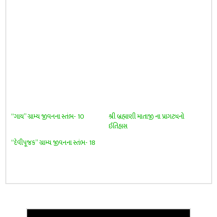
“ગાય” ગ્રામ્ય જીવનના સ્તંભ- 10
શ્રી બ્રહ્માણી માતાજી ના પ્રાગટ્યનો
ઈતિહાસ
“દેવીપૂજક” ગ્રામ્ય જીવનના સ્તંભ- 18