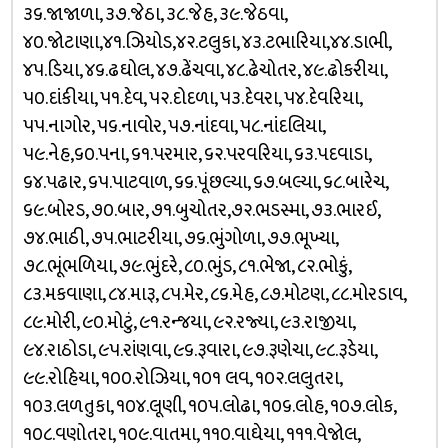
૩૬.જાજાળા, ૩૭.જેઠા, ૩૮.જેહ, ૩૯.જેઠવા,
૪૦.જોટાણા,૪૧.ઝિયોડ,૪૨.ટલુકા, ૪૩.ટભારિયા,૪૪.ડાભી,
૪૫.ડિયા, ૪૬.ઢઘોલ, ૪૭.ઢેંચવા, ૪૮.ઢેચોતર, ૪૯.ઢોકરીયા,
૫૦.દાંકીયા, ૫૧.દેવ, ૫૨.દોદળા, ૫૩.દેવરા, ૫૪.દેવરિયા,
૫૫.નાગોર, ૫૬.નાવોર, ૫૭.નાંદવા, ૫૮.નાંદલિયા,
૫૯.નેહ,૬૦.પના, ૬૧.પરમાર, ૬૨.પરવરિયા, ૬૩.પદવાડા,
૬૪.પઢાર, ૬૫.પાટવાળ, ૬૬.પૂંછલ્યા, ૬૭.બલ્યા, ૬૮.બારેચ,
૬૯.બોરડ, ૭૦.બાર, ૭૧.બુચોતર,૭૨.ભડસ્મા, ૭૩.ભારઈ,
૭૪.ભાઠી, ૭૫.ભાટરીયા, ૭૬.ભુંગોળા, ૭૭.ભૂખ્યા,
૭૮.ભૂંભળિયા, ૭૯.ભુંદરે, ૮૦.ભુંડ, ૮૧.ભેજા, ૮૨.ભોકું,
૮૩.મકવાણા, ૮૪.મારૂ, ૮૫.મેર, ૮૬.મેહ, ૮૭.મોટણ, ૮૮.મોરડાવ,
૮૯.મોરી, ૯૦.મોટું, ૯૧.રન્જયા, ૯૨.રજ્યા, ૯૩.રાજીયા,
૯૪.રાઠોડા, ૯૫.રાંણવા, ૯૬.રૂવારા, ૯૭.રૂણેચા, ૯૮.રૂડેયા,
૯૯.રોહિયા, ૧૦૦.રોઝિયા, ૧૦૧ લવ, ૧૦૨.લલુતરા,
૧૦૩.લળતુકા, ૧૦૪.લૂણી, ૧૦૫.લોઢા, ૧૦૬.લોહ, ૧૦૭.લોક,
૧૦૮.વણોતરા, ૧૦૯.વાતમા, ૧૧૦.વાઘેયા, ૧૧૧.વેજોલ,