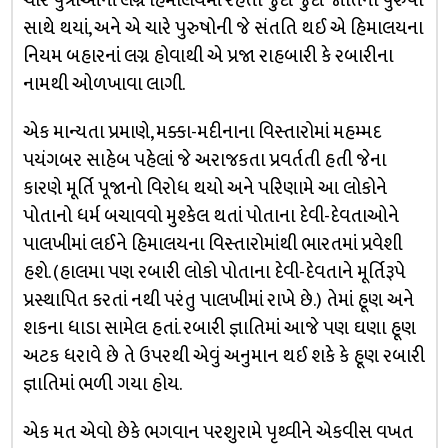
ચાર પુત્રીઓનાં લગ્ન હિમાલયમાં રહેતી જુદી જુદી જાતિના પુરુષો
સાથે થયાં, અને એ ચારે પુરુષોની જે સંતતિ થઈ એ હિમાલયના
નિયમ બહારનાં લગ્ન હોવાથી એ પ્રજા રાહબારી કે રબારીના
નામથી ઓળખાવા લાગી.
એક માન્યતા પ્રમાણે, મક્કા-મદીનાના વિસ્તારોમાં મહમ્મદ
પયંગબર સાહેબ પહેલાં જે અરાજકતા પ્રવર્તતી હતી જેના
કારણે મૂર્તિ પૂજાનો વિરોધ થયો અને પરિણામે આ લોકોને
પોતાનો ધર્મ બચાવવો મુશ્કેલ થતાં પોતાના દેવી-દેવતાઓને
પાલખીમાં લઈને હિમાલયના વિસ્તારોમાંથી ભારતમાં પ્રવેશી
હશે. (હાલમા પણ રબારી લોકો પોતાના દેવી-દેવતાને મૂર્તિરૂપે
પ્રસ્થાપિત કરતાં નથી પરંતુ પાલખીમાં રાખે છે.) તેમાં હૂણ અને
શકના ધાડા સામેલ હતાં. રબારી જ્ઞાતિમાં આજે પણ ઘણા હૂણ
અટક ધરાવે છે તે ઉપરથી એવું અનુમાન થઈ શકે કે હૂણ રબારી
જ્ઞાતિમાં ભળી ગયા હોય.
એક મત એવો છેકે ભગવાન પરશુરામે પૃથ્વીને એકવીસ વખત