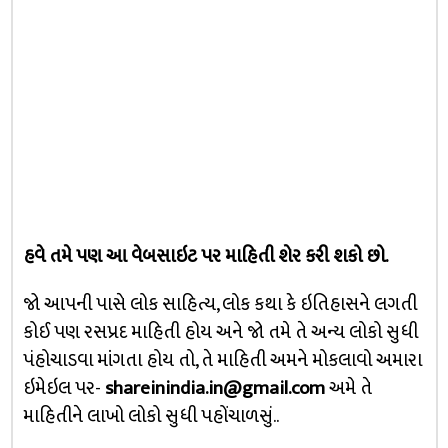
હવે તમે પણ આ વેબસાઇટ પર માહિતી શેર કરી શકો છો.
જો આપની પાસે લોક સાહિત્ય, લોક કથા કે ઇતિહાસને લગતી
કોઈ પણ રસપ્રદ માહિતી હોય અને જો તમે તે અન્ય લોકો સુધી
પંહોચાડવા માંગતા હોય તો, તે માહિતી અમને મોકલાવો અમારા
ઇમેઇલ પર-
shareinindia.in@gmail.com
અમે તે
માહિતીને લાખો લોકો સુધી પહોંચાળસું..