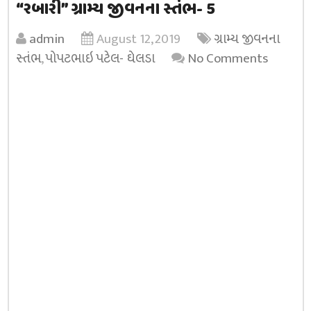
“રબારી” ગ્રામ્ય જીવનના સ્તંભ- 5
admin
August 12, 2019
ગ્રામ્ય જીવનના
સ્તંભ
,
પોપટભાઇ પટેલ- ઘેલડા
No Comments