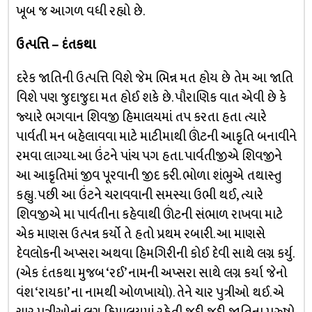
ખૂબ જ આગળ વધી રહ્યો છે.
ઉત્પત્તિ – દંતકથા
દરેક જાતિની ઉત્પત્તિ વિશે જેમ ભિન્ન મત હોય છે તેમ આ જાતિ
વિશે પણ જુદાજુદા મત હોઈ શકે છે. પૌરાણિક વાત એવી છે કે
જ્યારે ભગવાન શિવજી હિમાલયમાં તપ કરતા હતા ત્યારે
પાર્વતી મન બહેલાવવા માટે માટીમાથી ઊંટની આકૃતિ બનાવીને
રમવા લાગ્યા. આ ઉંટને પાંચ પગ હતા. પાર્વતીજીએ શિવજીને
આ આકૃતિમાં જીવ પૂરવાની જીદ કરી. ભોળા શંભુએ તથાસ્તુ
કહ્યુ. પછી આ ઉંટને ચરાવવાની સમસ્યા ઉભી થઈ, ત્યારે
શિવજીએ મા પાર્વતીના કહેવાથી ઊંટની સંભાળ રાખવા માટે
એક માણસ ઉત્પન્ન કર્યો તે હતો પ્રથમ રબારી. આ માણસે
દેવલોકની અપ્સરા અથવા હિમગિરીની કોઈ દેવી સાથે લગ્ન કર્યુ.
(એક દંતકથા મુજબ ‘રઈ’ નામની અપ્સરા સાથે લગ્ન કર્યા જેનો
વંશ ‘રાયકા’ ના નામથી ઓળખાયો). તેને ચાર પુત્રીઓ થઈ. એ