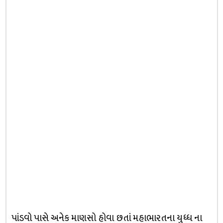
પાંડવો પાસે અનેક માણસો હોવા છતાં મહાભારતના યુધ્ધ ના