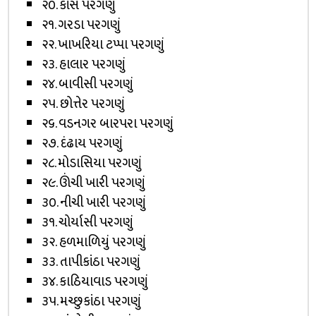
૨૦. કાંસ પરગણું
૨૧. ગરડા પરગણું
૨૨. ખાખરિયા ટપ્પા પરગણું
૨૩. હાલાર પરગણું
૨૪. બાવીસી પરગણું
૨૫. છોત્તેર પરગણું
૨૬. વડનગર બારપરા પરગણું
૨૭. દંઢાય પરગણું
૨૮. મોડાસિયા પરગણું
૨૯. ઊંચી ખારી પરગણું
૩૦. નીચી ખારી પરગણું
૩૧. ચોર્યાસી પરગણું
૩૨. હળમાળિયું પરગણું
૩૩. તાપીકાંઠા પરગણું
૩૪. કાઠિયાવાડ પરગણું
૩૫. મચ્છુકાંઠા પરગણું