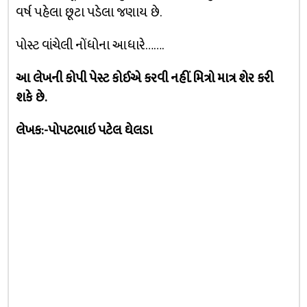
વર્ષ પહેલા છૂટા પડેલા જણાય છે.
પોસ્ટ વાંચેલી નોંધોના આધારે…….
આ લેખની કોપી પેસ્ટ કોઈએ કરવી નહીં. મિત્રો માત્ર શેર કરી
શકે છે.
લેખક:-પોપટભાઇ પટેલ ઘેલડા