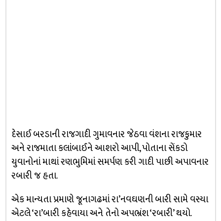
દેસાઈ બરડાની રાજગાદી ગુમાવનાર જેઠવા વંશના રાજકુમાર
અને રાજમાતા કલાંબાઈને આશરો આપી, પોતાના સેંકડો
યુવાનોનાં માથાં રણભુમિમાં સમર્પણ કરી ગાદી પાછી અપાવનાર
રબારી જ હતા.
એક માન્યતા પ્રમાણે જૂનાગઢમાં રા’નવઘણની બારી સામે વસ્યા
એટલે ‘રા’બારી કહેવાયા અને તેનો અપભ્રંશ ‘રબારી’ થયો.