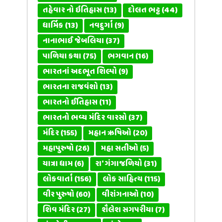
તહેવાર નો ઇતિહાસ
(13)
દોલત ભટ્ટ
(44)
ધાર્મિક
(13)
નવદુર્ગા
(9)
નાનાભાઈ જેબલિયા
(37)
પાળિયા કથા
(75)
ભગવાન
(16)
ભારતનાં અદભૂત શિલ્પો
(9)
ભારતના રાજવંશો
(13)
ભારતનો ઈતિહાસ
(11)
ભારતનો ભવ્ય મંદિર વારસો
(37)
મંદિર
(155)
મહાન ઋષિઓ
(20)
મહાપુરુષો
(26)
મહા સતીઓ
(5)
યાત્રા ધામ
(6)
રા' ગંગાજળિયો
(31)
લોકવાર્તા
(156)
લોક સાહિત્ય
(115)
વીર પુરુષો
(60)
વીરાંગનાઓ
(10)
શિવ મંદિર
(27)
શૈલેશ સગપરીયા
(7)