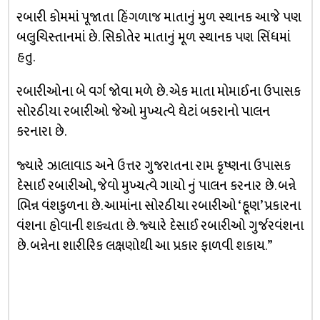
રબારી કોમમાં પૂજાતા હિંગળાજ માતાનું મુળ સ્થાનક આજે પણ
બલુચિસ્તાનમાં છે. સિકોતેર માતાનું મૂળ સ્થાનક પણ સિંધમાં
હતુ.
રબારીઓના બે વર્ગ જોવા મળે છે. એક માતા મોમાઈના ઉપાસક
સોરઠીયા રબારીઓ જેઓ મુખ્યત્વે ઘેટાં બકરાનો પાલન
કરનારા છે.
જ્યારે ઝાલાવાડ અને ઉત્તર ગુજરાતના રામ કૃષ્ણના ઉપાસક
દેસાઈ રબારીઓ, જેવો મુખ્યત્વે ગાયો નું પાલન કરનાર છે. બન્ને
ભિન્ન વંશકુળના છે. આમાંના સોરઠીયા રબારીઓ ‘હૂણ’ પ્રકારના
વંશના હોવાની શક્યતા છે. જ્યારે દેસાઈ રબારીઓ ગુર્જરવંશના
છે. બન્નેના શારીરિક લક્ષણોથી આ પ્રકાર ફાળવી શકાય.”