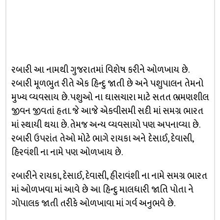
રબારી આ નામથી ગુજરાતમાં વિશેષ કરીને ઓળખાય છે.
રબારી મૂળભુત રીતે એક હિન્દુ જાતી છે અને પશુપાલન તેમનો
મુખ્ય વ્યવસાય છે. પશુઓ ના ઘાસચારા માટે સતત ભ્રમણશીલ
જીવન જીવતાં હતા. જે આજે એકવીસમી સદી માં સમગ્ર ભારત
માં સ્થાયી થયા છે. તેમજ અન્ય વ્યવસાયો પણ અપનાવ્યા છે.
રબારી ઉપરાંત તેઓ મોટે ભાગે રાયકા અને દેસાઈ, દેવાસી,
હિરવંશી ના નામે પણ ઓળખાય છે.
રબારીને રાયકા, દેસાઈ, દેવાસી, હીરાવંશી ના નામે સમગ્ર ભારત
માં ઓળખવા માં આવે છે આ હિન્દુ માલધારી જાતિ પોતા ને
ગોપાલક જાતી તરીકે ઓળખાવા માં ગર્વ અનુભવે છે.