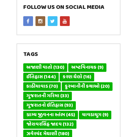
FOLLOW US ON SOCIAL MEDIA
TAGS
અજાણી વાતો
(130)
અષ્ટવિનાયક
(9)
ઈતિહાસ
(144)
કરણ ઘેલો
(16)
કાઠીયાવાડ
(70)
કુરબાનીની કથાઓ
(20)
ગુજરાતની ગરિમા
(33)
ગુજરાતનો ઇતિહાસ
(93)
ગ્રામ્ય જીવનના સ્તંભ
(45)
ચાવડાયુગ
(9)
જોરાવરસિંહ જાદવ
(132)
ઝવેરચંદ મેઘાણી
(180)