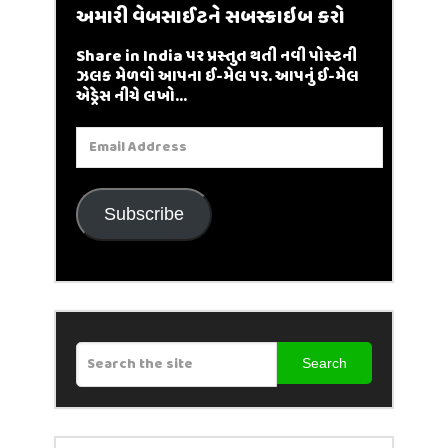
અમારી વેબસાઈટને સબસ્ક્રાઇબ કરો
Share in India પર પ્રસ્તુત થતી નવી પોસ્ટની
ઝલક મેળવો આપના ઈ-મેલ પર. આપનું ઈ-મેલ
એડ્રેસ નીચે લખો...
Email
Address
Subscribe
Search