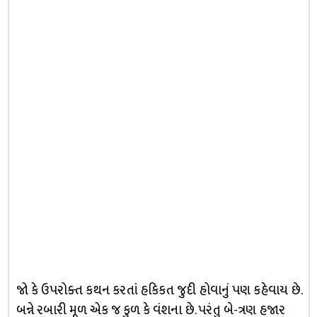
જો કે ઉપરોક્ત કથન કરતાં હકિકત જુદી હોવાનું પણ કહેવાય છે.
બન્ને રબારી મૂળ એક જ કુળ કે વંશના છે. પરંતુ બે-ત્રણ હજાર