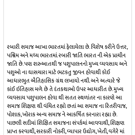
રબારી સમાજ આખા ભારતમાં ફેલાયેલા છે. વિશેષ કરીને ઉત્તર,
પશ્વિમ અને મધ્ય ભારતમાં. રબારી જાતિ ભારત ની એક પ્રાચીન
જાતિ છે. પણ શરુઆતથી જ પશુપાલનનો મુખ્ય વ્યવસાય અને
પશુઓ ના ઘાસચારા માટે ભટકતુ જીવન હોવાથી કોઈ
આધારભુત ઐતિહાસિક ગ્રંથ લખાયો નથી. અને અત્યારે જે
કાંઈ ઇતિહાસ મળે છે તે દંતકથાઓ ઉપર આધારીત છે. મુખ્ય
વ્યવસાય પશુપાલન હોવા થી સતત સ્થળાંતર ના કારણે આ
સમાજ શિક્ષણ થી વંચિત રહ્યો છતાં આ સમાજ ના રિતરીવાજ,
પોશાક, ખોરાક અન્ય સમાજ ને આકર્ષિત કરનારા રહ્યા છે.
પાછલી સદીમાં શિક્ષિત સમાજના સંપર્કમાં આવવાથી, શિક્ષણ
પ્રાપ્ત કરવાથી, સરકારી નોકરી, વ્યાપાર ઉદ્યોગ, ખેતી, વગેરે માં