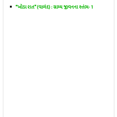
“ખોડા રાત” (વાળંદ) : ગ્રામ્ય જીવનના સ્તંભ- 1