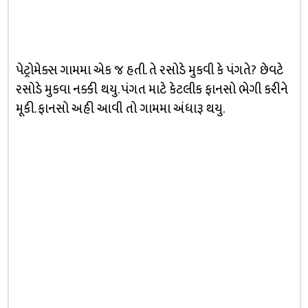
પેટ્રોમેક્સ ગામમા એક જ હતી. તે રસોડે મુકવી કે પંગતે? છેવટે
રસોડે મુકવા નક્કી થયુ. પંગત માટે કેટલીક ફાનસો ભેગી કરીને
મૂકી. ફાનસો અહી આવી તો ગામમા અંધારૂ થયુ.