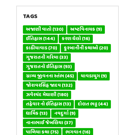
TAGS
અજાણી વાતો
(130)
અષ્ટવિનાયક
(9)
ઈતિહાસ
(144)
કરણ ઘેલો
(16)
કાઠીયાવાડ
(70)
કુરબાનીની કથાઓ
(20)
ગુજરાતની ગરિમા
(33)
ગુજરાતનો ઇતિહાસ
(93)
ગ્રામ્ય જીવનના સ્તંભ
(45)
ચાવડાયુગ
(9)
જોરાવરસિંહ જાદવ
(132)
ઝવેરચંદ મેઘાણી
(180)
તહેવાર નો ઇતિહાસ
(13)
દોલત ભટ્ટ
(44)
ધાર્મિક
(13)
નવદુર્ગા
(9)
નાનાભાઈ જેબલિયા
(37)
પાળિયા કથા
(75)
ભગવાન
(16)