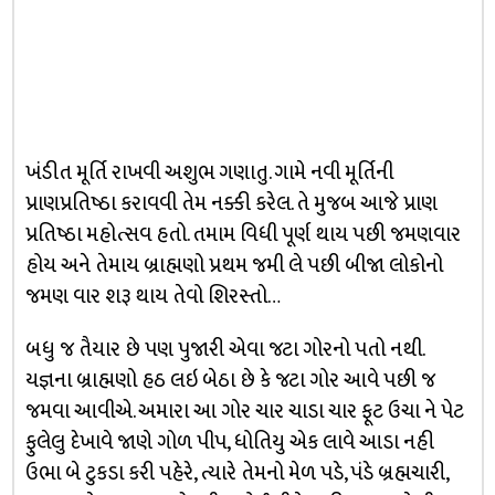
ખંડીત મૂર્તિ રાખવી અશુભ ગણાતુ. ગામે નવી મૂર્તિની
પ્રાણપ્રતિષ્ઠા કરાવવી તેમ નક્કી કરેલ. તે મુજબ આજે પ્રાણ
પ્રતિષ્ઠા મહોત્સવ હતો. તમામ વિધી પૂર્ણ થાય પછી જમણવાર
હોય અને તેમાય બ્રાહ્મણો પ્રથમ જમી લે પછી બીજા લોકોનો
જમણ વાર શરૂ થાય તેવો શિરસ્તો…
બધુ જ તૈયાર છે પણ પુજારી એવા જટા ગોરનો પતો નથી.
યજ્ઞના બ્રાહ્મણો હઠ લઇ બેઠા છે કે જટા ગોર આવે પછી જ
જમવા આવીએ. અમારા આ ગોર ચાર ચાડા ચાર ફૂટ ઉચા ને પેટ
ફુલેલુ દેખાવે જાણે ગોળ પીપ, ધોતિયુ એક લાવે આડા નહી
ઉભા બે ટુકડા કરી પહેરે, ત્યારે તેમનો મેળ પડે, પંડે બ્રહ્મચારી,