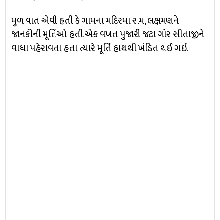
મુળ વાત એવી હતી કે ગામના મંદિરમા રામ, લક્ષમણને
જાનકીની મૂર્તિઓ હતી. એક વખત પુજારી જટા ગોર સીતાજીને
વાધા પહેરાવતા હતા ત્યારે મૂર્તિ હાથથી ખંડિત થઈ ગઇ.