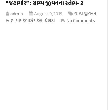
“જટાગોર” : ગ્રામ્ય જીવનના સ્તંભ- 2
admin
August 9, 2019
ગ્રામ્ય જીવનના
સ્તંભ
,
પોપટભાઇ પટેલ- ઘેલડા
No Comments