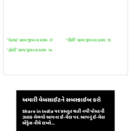
“મેરાયા” ગ્રામ્ય જીવનના સ્તંભ- 37
“વીંછી” ગ્રામ્ય જીવનના સ્તંભ- 15
“ઢોલી” ગ્રામ્ય જીવનના સ્તંભ- 14
અમારી વેબસાઈટને સબસ્ક્રાઇબ કરો
Share in India પર પ્રસ્તુત થતી નવી પોસ્ટની
ઝલક મેળવો આપના ઈ-મેલ પર. આપનું ઈ-મેલ
એડ્રેસ નીચે લખો...