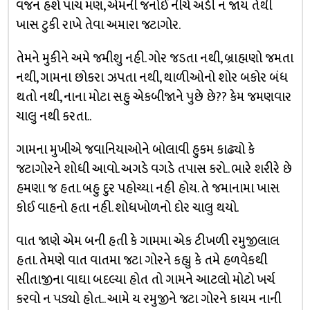
વજન હશે પાચ મણ, એમની જનોઈ નીચે અડી ન જાય તેથી
ખાસ ટુકી રાખે તેવા અમારા જટાગોર.
તેમને મુકીને અમે જમીશુ નહી. ગોર જડતા નથી, બ્રાહ્મણો જમતા
નથી, ગામના છોકરા ઝપતા નથી, થાળીઓનો શોર બકોર બંધ
થતો નથી, નાના મોટા સહુ એકબીજાને પુછે છે?? કેમ જમણવાર
ચાલુ નથી કરતા..
ગામના મુખીએ જવાનિયાઓને બોલાવી હુકમ કાઢ્યો કે
જટાગોરને શોધી આવો. અગડે વગડે તપાસ કરો.. ભારે શરીરે છે
હમણા જ હતા. બહુ દુર પહોચ્યા નહી હોય. તે જમાનામા ખાસ
કોઈ વાહનો હતા નહી. શોધખોળનો દોર ચાલુ થયો.
વાત જાણે એમ બની હતી કે ગામમા એક ટીખળી રમુજીલાલ
હતા. તેમણે વાત વાતમા જટા ગોરને કહ્યુ કે તમે હળવેકથી
સીતાજીના વાઘા બદલ્યા હોત તો ગામને આટલો મોટો ખર્ચ
કરવો ન પડ્યો હોત.. આમે ય રમુજીને જટા ગોરને કાયમ નાની