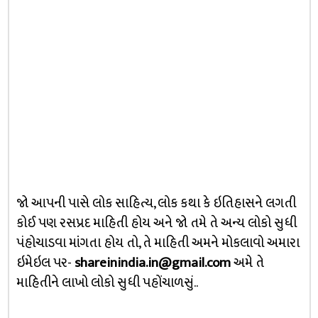
જો આપની પાસે લોક સાહિત્ય, લોક કથા કે ઇતિહાસને લગતી
કોઈ પણ રસપ્રદ માહિતી હોય અને જો તમે તે અન્ય લોકો સુધી
પંહોચાડવા માંગતા હોય તો, તે માહિતી અમને મોકલાવો અમારા
ઇમેઇલ પર-
shareinindia.in@gmail.com
અમે તે
માહિતીને લાખો લોકો સુધી પહોંચાળસું..