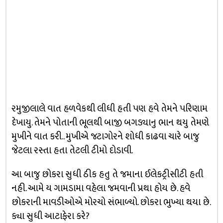
રમુજીલાલે વાત હળવેકથી લીધી હતી પણ હવે તેમને પરિણામ
દેખાયુ. તેમને પોતાની ભૂલથી બાજી બગડ્યાનુ ભાન થયુ તેમણે
મુખીને વાત કરી.. મુખીએ જટાગોરને શોધી કાઢવા ચારે બાજુ
જેટલા રસ્તા હતા તેટલી ટીમો દોડાવી.
આ બાજુ છોકરા સુધી ઠીક હતુ તે જમાના ઈલેકટ્રીસીટી હતી
નહી. આમે ય ગામડામા વહેલા જમવાની પ્રથા હોય છે. હવે
છોકરાની માવડીઓએ મોરચો સંભાળ્યો. છોકરા ભુખ્યા થયા છે.
ક્યા સુધી આટાફેરા કરે?