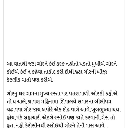
આ વાતથી જટા ગોરને કંઈ ફરક નહોતો પડતો. મુખીએ ગોરને
કોઈએ કંઈ ન કહેવા તાકીદ કરી દીધી.જટા ગોરની બીજી
કેટલીક વાતો પણ કરીએ.
ગોરનુ ઘર ગામના મુખ્ય રસ્તા પર, પતરાવાળી ઓરડી કહીએ
તો ય ચાલે, શ્રાવણ મહિનામા શિવાલયે સવારના બીલીપત્ર
ચઢાવવા ગોર જાય બપોરે એક દોઢ વાગે આવે, ખૂબભુખ્યા થયા
હોય, પંડે બ્રહ્મચારી એટલે રસોઈ પણ જાતે કરવાની, ગેસ તો
હતા નહી કેરોસીનથી રસોઈથી ગોરને તેની વાસ આવે…