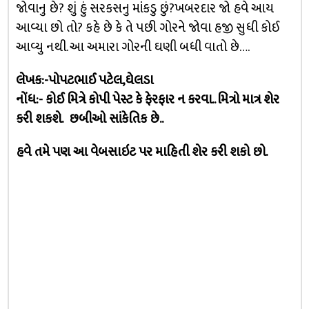
જોવાનુ છે? શું હું સરકસનુ માંકડુ છું?ખબરદાર જો હવે આય
આવ્યા છો તો? કહે છે કે તે પછી ગોરને જોવા હજી સુધી કોઈ
આવ્યુ નથી. આ અમારા ગોરની ઘણી બધી વાતો છે….
લેખક:-પોપટભાઈ પટેલ,ઘેલડા
નોંધ:- કોઈ મિત્રે કોપી પેસ્ટ કે ફેરફાર ન કરવા.. મિત્રો માત્ર શેર
કરી શકશે. છબીઓ સાંકેતિક છે..
હવે તમે પણ આ વેબસાઇટ પર માહિતી શેર કરી શકો છો.