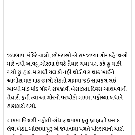
જટાબાપા મંદિરે ચાલો , છોકરાઓ એ સમજાવ્યા ગોર કહે જાઓ
મારે નથી આવવુ. ગોરભા છેવટે તૈયાર થયા પણ કહે હુ થાકી
ગયો છુ. હાલ મારાથી ચલાશે નહી થોડીવાર થાક ખાઈને
આવીશ. માંડ માંડ રમલો દોડતો ગામમા જઈ સાયકલ લઇ
આવ્યો. માંડ માંડ ગોરને સમજાવી બેસાડ્યા. દિવસ આથમવાની
તૈયારી હતી ત્યા આ ગોરનો વરઘોડો ગામમા પહોચ્યા. બધાને
હાશકારો થયો.
ગામમા વિજળી નહોતી. અંધારૂ થવામા હતુ. બ્રાહ્મણો પ્રસાદ
લેવા બેઠા.. ઓછામા પુરૂ એ જમાનામા પંગતે પીરસવાનો ધારો