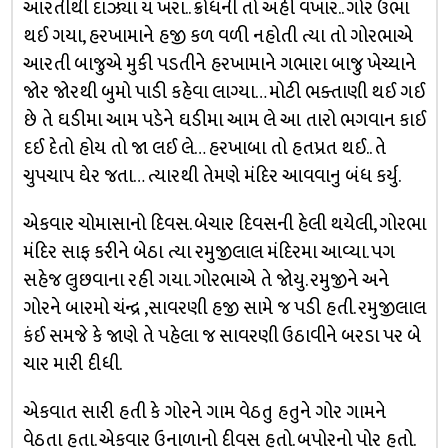
આરતીથી દાઝ્યા ય ખરા.. ક્રોધની તો અહી વખાર.. ગોર ઉભા
થઈ ગયા, હરખામાને હજી કળ વળી નહોતી ત્યા તો ગોરભાએ
આરતી બાજુએ મુકી પડતીને હરખામાને ગભારા બાજુ ખેચ્યાને
જોર જોરથી બુમો પાડી કહેવા લાગ્યા… મોટી ભક્તાણી થઈ ગઈ
છે તે ઘડીમા આમ પડેને ઘડીમા આમ લે આ તારો ભગવાન કાઈ
દઈ દેતો હોય તો જા લઈ લે… હરખાબા તો હતપ્રત થઈ.. તે
ચુપચાપ ઘેર જતા… ત્યારથી તેમણે મંદિર આવવાનુ બંધ કર્યુ.
એકવાર ચોમાસાનો દિવસ. બેચાર દિવસની હેલી થયેલી, ગોરભા
મંદિર સાફ કરીને બેઠા ત્યા રમુજીલાલ મંદિરમા આવ્યા. પગ
સહેજ લુછવાના રહી ગયા. ગોરભાએ તે જોયુ. રમુજીને અને
ગોરને બારમો ચંન્દ્ર ,સાવરણી હજી સામે જ પડી હતી. રમુજીલાલ
કંઈ સમજે કે જાણે તે પહેલા જ સાવરણી ઉઠાવીને બરડા પર બે
ચાર મારી દીધી.
એકવાત સારી હતી કે ગોરને ગામ વેઠતુ હતુને ગોર ગામને
વેઠતા હતા. એકવાર ઉનાળાનો દીવસ હતો. બપોરનો પોર હતો.