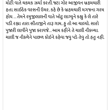
મોટી વાતે ચકમક ઝર્યા કરતી. જટા ગોર આજીવન બ્રહમચારી
હતા. સાઈઠેક વરસની ઉમર.. કહે છે કે બ્રહમચારી મગજના ગરમ
હોય … તેમને રમુજીલાલની વાતે ખોટુ લાગ્યુને કહ્યુ કે લે તારે
પડી રહ્યા તારા સીતાજીને તારૂ ગામ.. હુ તો આ ચાલ્યો.. સારો
પુજારી લાવીને પુજા કરાવજે… આમ કહીને તે ચાલી નીકળ્યા.
ચાલી જ નીકળેને પાછળ કોઇને કહેવા જવુ પડે તેવુ તો હતુ નહી.