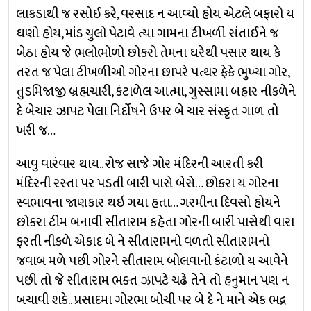
લાકડાથી જ રસોઈ કરે, વરસાદ ન આવ્યો હોય એટલે બફારો ય
ઘણો હોય, માંડ ચુલો પેટાવે ત્યા ગામના ટીખળી સંતાઈને જ
બેઠા હોય જે ભલોભોળો છોકરો તેમના ઘરેથી પસાર થાય કે
તરત જ પેલા ટીખળીઓ ગોરના છાપરે પત્થર ફેકે ભુખ્યા ગોર,
તુડમિજાજી બ્રહ્મચારી, કંટાળેલ આત્મા, ગુસ્સામા બહાર નીકળેને
દે બેચાર ઝાપટ પેલા નિર્દોષને ઉપર બે ચાર સંસ્કૃત ગાળ તો
ખરી જ…
આવુ વારંવાર થાય.. રોજ સાજે ગોર મંદિરની આરતી કરી
મંદિરની રસ્તા પર પડતી બારી પાસે બેસે… છોકરા ય ગોરના
સ્વભાવના જાણકાર થઇ ગયા હતા… ગરમીના દિવસો હોયને
છોકરા ટીમ બનાવી સીતારામ કહેતા ગોરની બારી પાસેથી વારા
ફરતી નીકળે એકાદ બે ને સીતારામનો વળતો સીતારામનો
જવાબ મળે પછી ગોરને સીતારામ બોલવાનો કંટાળો ય આવેને
પછી તો જે સીતારામ ભક્ત ઝાપટે ચઢે તેને તો હનુમાન પણ ન
બચાવી શકે.. પ્રસાદમા ગોરભા બોચી પર બે દે ને માને એક ભદ્ર