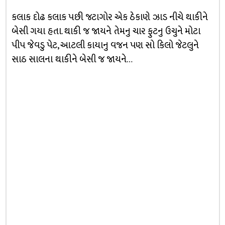
કલાક દોઢ કલાક પછી જટાગોર એક ઠેકાણે ઝાડ નીચે થાકીને
બેસી ગયા હતા. થાકી જ જાયને તેમનુ ચાર ફુટનુ ઉચુને મોટા
પીપ જેવડુ પેટ, આટલી કાયાનુ વજન પણ સો કિલો જેટલુને
સાઠ સાલના થાકીને બેસી જ જાયને…