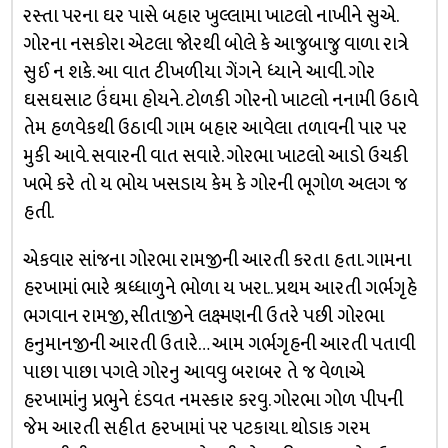
રસ્તા પરના ઘર પાસે બહાર ખુલ્લામા ખાટલો નાખીને સુએ.
ગોરના નસકોરા એટલા જોરથી બોલે કે આજુબાજુ વાળા રાત્રે
સુઈ ન શકે. આ વાત ટીખળીયા ગેંગને ધ્યાને આવી. ગોર
ઘસઘસાટ ઉંઘમા હોયને. ટોળકી ગોરનો ખાટલો નનામી ઉઠાવે
તેમ હળવેકથી ઉઠાવી ગામ બહાર આવેલા તળાવની પાર પર
મુકી આવે. સવારની વાત સવારે. ગોરભા ખાટલો આડો ઉચકી
ખભે કરે તો ય ભોય ખસડાય કેમ કે ગોરની ભૂગોળ અલગ જ
હતી.
એકવાર સાંજના ગોરભા રામજીની આરતી કરતા હતા. ગામના
હરખામાં ભારે શ્રધ્ધાળુને ભોળા ય ખરા.. પ્રથમ આરતી ગર્ભગૃહે
ભગવાન રામજી, સીતાજીને લક્ષ્મણની ઉતરે પછી ગોરભા
હનુમાનજીની આરતી ઉતારે… આમ ગર્ભગૃહની આરતી પતાવી
પાછા પાછા પગલે ગોરનુ આવવુ બરાબર તે જ વેળાએ
હરખામાંનુ પ્રભુને દંડવત નમસ્કાર કરવુ. ગોરભા ગોળ પીપની
જેમ આરતી સહીત હરખામાં પર પટકાયા. થોડાક ગરમ