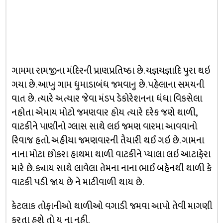
ગામમા રામજીના મંદિરની પ્રાણપ્રતિષ્ઠા છે. યજ્ઞયજ્ઞાદિ પુરા થઇ
ગયા છે. આખુ ગામ ધુમાડાબંધ જમવાનુ છે. પહેલાના સમયની
વાત છે. ત્યારે અત્યાર જેવા મંડપ ડેકોરેશનના ધંધા વિકસેલા
નહોતા એમાય મોટો જમણવાર હોય ત્યારે દરેક જણે થાળી,
વાટકીને પાણીનો ગ્લાસ સાથે લઇ જમણ વારમા આવવાનો
રિવાજ હતો. અહીયા જમણવારની તૈયારી થઈ ગઇ છે. ગામના
નાના મોટા છોકરા હાથમા થાળી વાટકીને પ્યાલા લઇ આટાફેરા
મારે છે. ક્યાય સાથે લાવેલા તેમના નાના ભાઈ બહેનથી થાળી કે
વાટકી પડી જાય છે ને માટીવાળી થાય છે.
કેટલાક તોફાનીઓ થાળીઓ વગાડી જમવા આપો તેવી માગણી
કરતા હશે તો ય ના નહી.