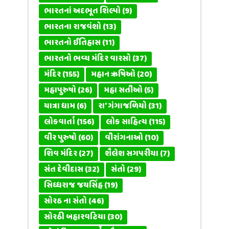
ભારતનાં અદભૂત શિલ્પો
(9)
ભારતના રાજવંશો
(13)
ભારતનો ઈતિહાસ
(11)
ભારતનો ભવ્ય મંદિર વારસો
(37)
મંદિર
(155)
મહાન ઋષિઓ
(20)
મહાપુરુષો
(26)
મહા સતીઓ
(5)
યાત્રા ધામ
(6)
રા' ગંગાજળિયો
(31)
લોકવાર્તા
(156)
લોક સાહિત્ય
(115)
વીર પુરુષો
(60)
વીરાંગનાઓ
(10)
શિવ મંદિર
(27)
શૈલેશ સગપરીયા
(7)
સંત દેવીદાસ
(32)
સંતો
(29)
સિધ્ધરાજ જયસિંહ
(19)
સોરઠ ના સંતો
(46)
સોરઠી બહારવટિયા
(30)