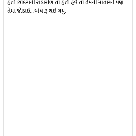
હતો. છોકરાની રાડારોળ તો હતી હવે તો તેમની માતાઓ પણ
તેમા જોડાઈ… અંધારૂ થઇ ગયુ.