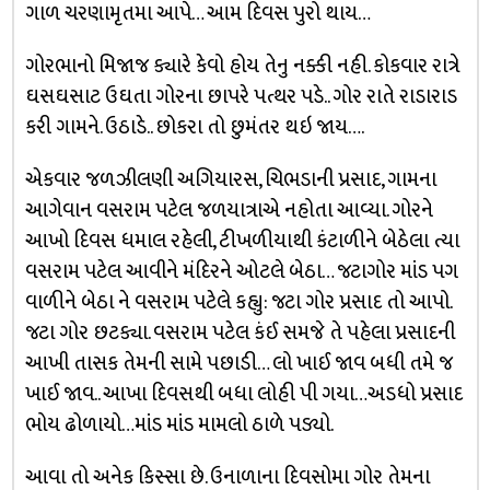
ગાળ ચરણામૃતમા આપે… આમ દિવસ પુરો થાય…
ગોરભાનો મિજાજ ક્યારે કેવો હોય તેનુ નક્કી નહી. કોકવાર રાત્રે
ઘસઘસાટ ઉઘતા ગોરના છાપરે પત્થર પડે.. ગોર રાતે રાડારાડ
કરી ગામને. ઉઠાડે.. છોકરા તો છુમંતર થઇ જાય….
એકવાર જળઝીલણી અગિયારસ, ચિભડાની પ્રસાદ, ગામના
આગેવાન વસરામ પટેલ જળયાત્રાએ નહોતા આવ્યા. ગોરને
આખો દિવસ ધમાલ રહેલી, ટીખળીયાથી કંટાળીને બેઠેલા ત્યા
વસરામ પટેલ આવીને મંદિરને ઓટલે બેઠા… જટાગોર માંડ પગ
વાળીને બેઠા ને વસરામ પટેલે કહ્યુ: જટા ગોર પ્રસાદ તો આપો.
જટા ગોર છટક્યા. વસરામ પટેલ કંઈ સમજે તે પહેલા પ્રસાદની
આખી તાસક તેમની સામે પછાડી… લો ખાઈ જાવ બધી તમે જ
ખાઈ જાવ.. આખા દિવસથી બધા લોહી પી ગયા…અડધો પ્રસાદ
ભોય ઢોળાયો…માંડ માંડ મામલો ઠાળે પડ્યો.
આવા તો અનેક કિસ્સા છે. ઉનાળાના દિવસોમા ગોર તેમના