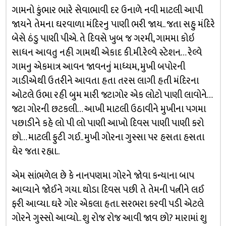
ગામનો કુંભાર ભારે સેવાભાવી દર ઉનાળે નવી માટલી આપી
જાયને તેમના ઘરવાળા મંદિરનુ પાણી ભરી જાય.. જતા સહુ મંદિરે
બેસે ઠંડુ પાણી પીએ. તે દિવસે ખુબ જ ગરમી, ગામમા કોઇ
સાધન આવતુ નહી ગામથી એકાદ કી.મી.રેલ્વે સ્ટેશન… રેલ્વે
ગામનુ એકમાત્ર આવન જાવનનું માધ્યમ, મુખી બપોરની
ગાડીએથી ઉતરીને આવતા હતા તરસ લાગી હતી મંદિરના
ઓટલે ઉભા રહી બુમ મારી જટાગોર એક લોટો પાણી લાવોને…
જટા ગોરની છટકલી… આખી માટલી ઉઠાવીને મુખીના પગમા
પછાડીને કહે લો પી લો પાણી આખો દિવસ પાણી પાણી કરો
છો… માટલી ફુટી ગઈ.. મુખી ગોરના ગુસ્સા પર હસતા હસતા
ઘેર જતા રહ્યા..
એમ સાંભળેલ છે કે નાનપણમા ગોરને જોવા કન્યાના બાપ
આવ્યાને જોઈને ગયા. થોડા દિવસ પછી તે તેમની પત્નીને લઈ
ફરી આવ્યા. ઘરે ગોર એકલા હતા. સરભરા કરવી પડી એટલે
ગોરને ગુસ્સો આવ્યો.. શુ રોજ રોજ આવી જાવ છો? મારામાં શુ