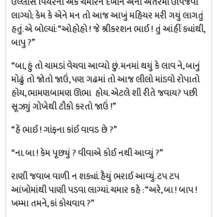
ઉલ્લાસ પિયરના એક ચમારને દેખીને એના અંતરમાં ઊપજવા
લાગ્યો; કેમ કે એને મન તો આજ આખું મહિયર મરી ગયું લાગતું
હતું. એ બોલ્યાં: “ઓહોહો ! જે શ્રીકરશન ભાઈ ! તું આંહીં ક્યાંથી,
બાપુ ?”
“બા, હું તો ચામડાં વેચવા આવ્યો છું. મનમાં થયું કે લાવ ને, બાનું
મોઢું તો જોતો જાઉં, પણ ગઢમાં તો આજ લીલો માંડવો રોપાતો
હોય, ભામણબામણ ઊભા હોય. એટલે શી રીતે જવાય? પછી
સૂઝ્યું ગોખેથી ટૌકો કરતો જાઉં !”
“હેં ભાઈ ! ગાંફના કાંઈ વાવડ છે ?”
“ના. બા ! કેમ પૂછ્યું ? વીવાએ કોઈ નથી આવ્યું ?”
રાણી જવાબ વાળી ન શક્યાં. હૈયું ભરાઈ આવ્યું. ટપ ટપ
આંખોમાંથી પાણી પડવા લાગ્યાં. ચમાર કહે : “અરે, બા ! બાપ !
ખમ્મા તમને, કાં કોચવાવ ?”