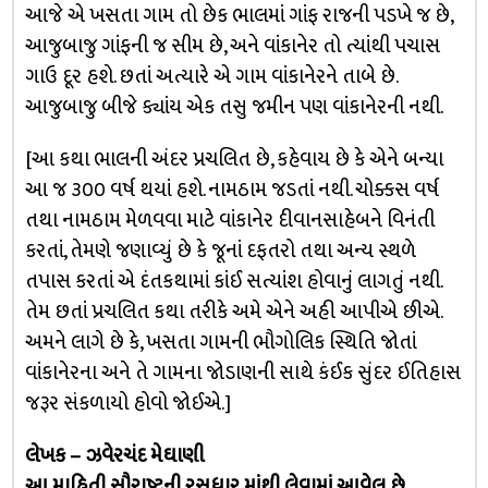
આજે એ ખસતા ગામ તો છેક ભાલમાં ગાંફ રાજની પડખે જ છે,
આજુબાજુ ગાંફની જ સીમ છે, અને વાંકાનેર તો ત્યાંથી પચાસ
ગાઉ દૂર હશે. છતાં અત્યારે એ ગામ વાંકાનેરને તાબે છે.
આજુબાજુ બીજે ક્યાંય એક તસુ જમીન પણ વાંકાનેરની નથી.
[આ કથા ભાલની અંદર પ્રચલિત છે, કહેવાય છે કે એને બન્યા
આ જ ૩૦૦ વર્ષ થયાં હશે. નામઠામ જડતાં નથી. ચોક્કસ વર્ષ
તથા નામઠામ મેળવવા માટે વાંકાનેર દીવાનસાહેબને વિનંતી
કરતાં, તેમણે જણાવ્યું છે કે જૂનાં દફતરો તથા અન્ય સ્થળે
તપાસ કરતાં એ દંતકથામાં કાંઈ સત્યાંશ હોવાનું લાગતું નથી.
તેમ છતાં પ્રચલિત કથા તરીકે અમે એને અહી આપીએ છીએ.
અમને લાગે છે કે, ખસતા ગામની ભૌગોલિક સ્થિતિ જોતાં
વાંકાનેરના અને તે ગામના જોડાણની સાથે કંઈક સુંદર ઈતિહાસ
જરૂર સંકળાયો હોવો જોઈએ.]
લેખક – ઝવેરચંદ મેઘાણી
આ માહિતી સૌરાષ્ટ્રની રસધાર માંથી લેવામાં આવેલ છે.