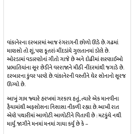
વાંકાનેરના દરબારમાં આજ રંગરાગની છોળો ઊડે છે. ગઢમાં
માણસો તો શું, પણ કૂતરાં-મીંદડાંયે ગુલતાનમાં ડોલે છે.
ઓરડામાં વડારણોનાં ગીતો ગાજે છે અને દોઢીમાં શરણાઈઓ
પ્રભાતિયાંના સૂર છેડીને વરરાજાને મીઠી નીંદરમાંથી જગાડે છે.
દરબારના કુંવર પરણે છે. વાંકાનેરની વસ્તીને ઘેર સોનાનો સૂરજ
ઊગ્યો છે.
આખું ગામ જ્યારે હરખમાં ગરકાવ હતું, ત્યારે એક માનવીના
હૈયામાંથી અફસોસના નિસાસા નીકળી રહ્યા છે. આખી રાત
એણે પથારીમાં આળોટી આળોટીને વિતાવી છે : મટકુંયે નથી
માર્યું. જાગીને મનમાં મનમાં ગાયા કર્યું છે કે –