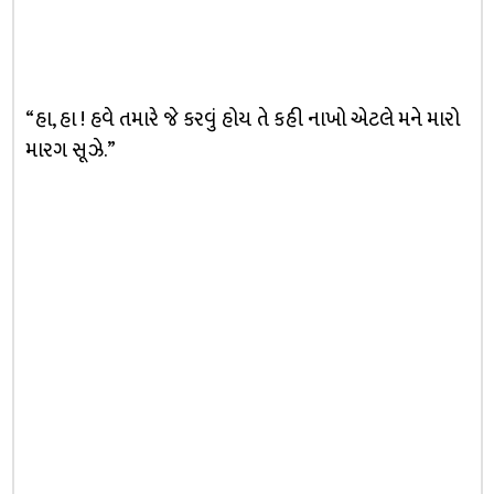
“હા, હા ! હવે તમારે જે કરવું હોય તે કહી નાખો એટલે મને મારો
મારગ સૂઝે.”