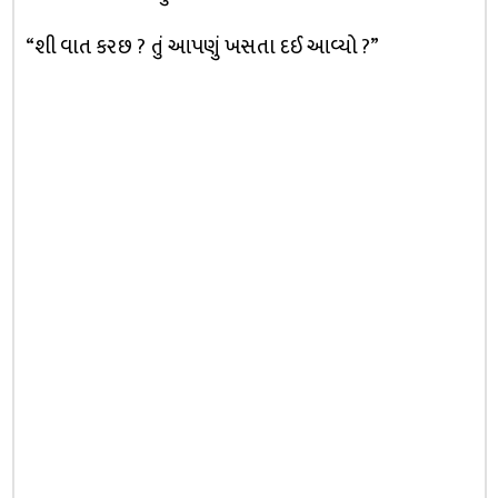
“શી વાત કરછ ? તું આપણું ખસતા દઈ આવ્યો ?”