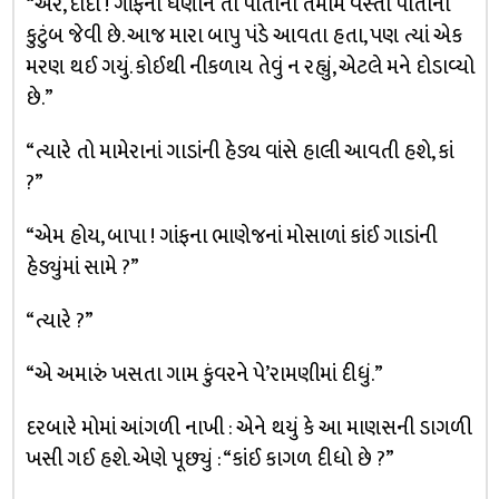
“અરે, દાદા ! ગાંફના ધણીને તો પોતાની તમામ વસ્તી પોતાના
કુટુંબ જેવી છે. આજ મારા બાપુ પંડે આવતા હતા, પણ ત્યાં એક
મરણ થઈ ગયું. કોઈથી નીકળાય તેવું ન રહ્યું, એટલે મને દોડાવ્યો
છે.”
“ત્યારે તો મામેરાનાં ગાડાંની હેડ્ય વાંસે હાલી આવતી હશે, કાં
?”
“એમ હોય, બાપા ! ગાંફના ભાણેજનાં મોસાળાં કાંઈ ગાડાંની
હેડ્યુંમાં સામે ?”
“ત્યારે ?”
“એ અમારું ખસતા ગામ કુંવરને પે’રામણીમાં દીધું.”
દરબારે મોમાં આંગળી નાખી : એને થયું કે આ માણસની ડાગળી
ખસી ગઈ હશે. એણે પૂછ્યું : “કાંઈ કાગળ દીધો છે ?”