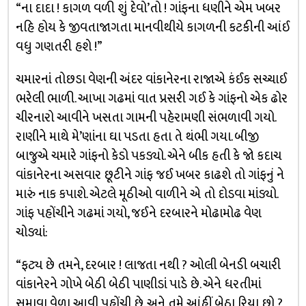
“ના દાદા ! કાગળ વળી શું દેવો’તો ! ગાંફના ધણીને એમ ખબર
નહિ હોય કે જીવતાજાગતા માનવીથીયે કાગળની કટકીની આંઈ
વધુ ગણતરી હશે !”
ચમારનાં તોછડા વેણની અંદર વાંકાનેરના રાજાએ કંઈક સચ્ચાઈ
ભરેલી ભાળી. આખા ગઢમાં વાત પ્રસરી ગઈ કે ગાંફનો એક ઢોર
ચીરનારો આવીને ખસતા ગામની પહેરામણી સંભળાવી ગયો.
રાણીને માથે મે’ણાંના ઘા પડતા હતા તે થંભી ગયા. બીજી
બાજુએ ચમારે ગાંફનો કેડો પકડ્યો. એને બીક હતી કે જો કદાચ
વાંકાનેરના અસવાર છૂટીને ગાંફ જઈ ખબર કાઢશે તો ગાંફનું ને
મારું નાક કપાશે. એટલે મૂઠીઓ વાળીને એ તો દોડવા માંડ્યો.
ગાંફ પહોંચીને ગઢમાં ગયો, જઈને દરબારને મોઢામોઢ વેણ
ચોડ્યાં:
“ફટ્ય છે તમને, દરબાર ! લાજતા નથી ? ઓલી બેનડી બચારી
વાંકાનેરને ગોખે બેઠી બેઠી પાણીડાં પાડે છે. એને ધરતીમાં
સમાવા વેળા આવી પહોંચી છે. અને તમે આંહીં બેઠા રિયા છો ?