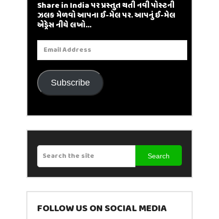
Share in India પર પ્રસ્તુત થતી નવી પોસ્ટની
ઝલક મેળવો આપના ઈ-મેલ પર. આપનું ઈ-મેલ
એડ્રેસ નીચે લખો...
Email
Address
Subscribe
Search
FOLLOW US ON SOCIAL MEDIA