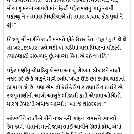
મે’ણાં મારતા હતા : “કાં ! કહેતાં’તાં ને કુંવરના મામા મોટું મોટું
મોસાળું કરવા આવશે. કાં ગાંફથી પહેરામણનું ગાડું આવી
પહોંચ્યું ને ? તમારાં પિયરિયાંએ તો તમારા બધાય કોડ પૂર્યા ને
શું !”
ઊજળું મોં રાખીને રાણી મરકતે હોઠે ઉત્તર દેતાં : “હા ! હા ! જોજો
તો ખરા, દરબાર ! હવે ઘડી-બે-ઘડીમાં મારા પિયરનાં ઘોડાંની
હણહણાટી સંભળાવું છું. આવ્યા વિના એ રહે જ નહિ.”
પહેરામણીનું ચોઘડિયું બેસવા આવ્યું. ગેાખમાં ડોકાઈને રાણી
નજર કરે છે કે ગાંફને માર્ગે ક્યાંય ખેપટ ઊડે છે ! ક્યાંય ઘોડાના
ડાબા ગાજે છે ! પણ એમ તો કંઈ કંઈ વાર તણાઈ તણાઈને એ
રજપૂતાણીની આંખો આંસુડે ભીંજાતી હતી. એવામાં ઓચિંતો
મારગ ઉપરથી અવાજ આવ્યો : “ બા, જે શ્રીકરશન !”
સાંભળીને રાણીએ નીચે નજર કરી. ગાંફના ચમારને ભાળ્યો –
કેમ જાણે પોતાનો માનો જાયો ભાઈ આવીને ઊભો હોય, એવો