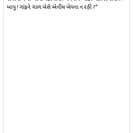
બાપુ ! ગાંફને ગાળ બેસે એનીય ખેવના ન રહી ?”