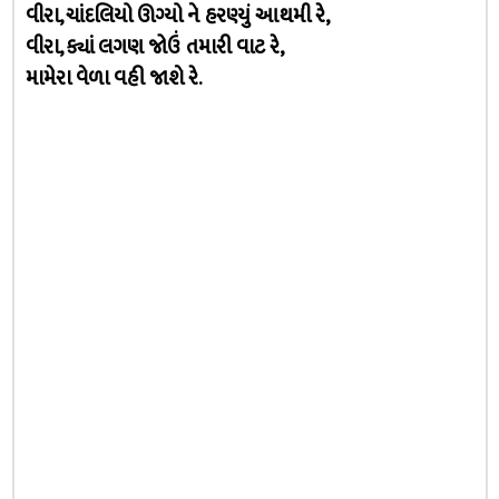
વીરા, ચાંદલિયો ઊગ્યો ને હરણ્યું આથમી રે,
વીરા, ક્યાં લગણ જોઉં તમારી વાટ રે,
મામેરા વેળા વહી જાશે રે.