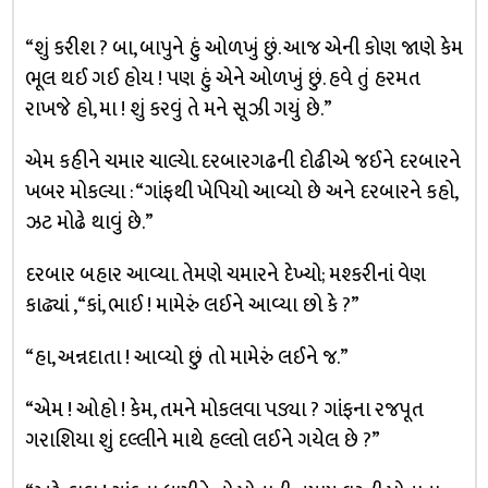
“શું કરીશ ? બા, બાપુને હું ઓળખું છું. આજ એની કોણ જાણે કેમ
ભૂલ થઈ ગઈ હોય ! પણ હું એને ઓળખું છું. હવે તું હરમત
રાખજે હો, મા ! શું કરવું તે મને સૂઝી ગયું છે.”
એમ કહીને ચમાર ચાલ્યેા. દરબારગઢની દોઢીએ જઈને દરબારને
ખબર મોકલ્યા : “ગાંફથી ખેપિયો આવ્યો છે અને દરબારને કહો,
ઝટ મોઢે થાવું છે.”
દરબાર બહાર આવ્યા. તેમણે ચમારને દેખ્યો; મશ્કરીનાં વેણ
કાઢ્યાં , “કાં, ભાઈ ! મામેરું લઈને આવ્યા છો કે ?”
“હા, અન્નદાતા ! આવ્યો છું તો મામેરું લઈને જ.”
“એમ ! ઓહો ! કેમ, તમને મોકલવા પડ્યા ? ગાંફના રજપૂત
ગરાશિયા શું દલ્લીને માથે હલ્લો લઈને ગયેલ છે ?”