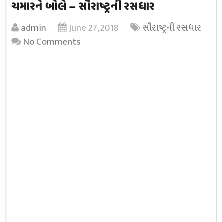
ચમારને બોલે – સૌરાષ્ટ્રની રસધાર
admin
June 27, 2018
સૌરાષ્ટ્રની રસધાર
No Comments