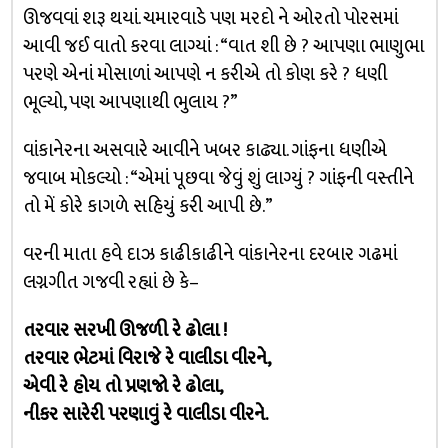
ઊજવવાં શરૂ થયાં. ચમારવાડે પણ મરદો ને ઓરતો પોરસમાં
આવી જઈ વાતો કરવા લાગ્યાં : “વાત શી છે ? આપણા ભાણુભા
પરણે એનાં મોસાળાં આપણે ન કરીએ તો કોણ કરે ? ધણી
ભૂલ્યો, પણ આપણાથી ભુલાય ?”
વાંકાનેરના અસવારે આવીને ખબર કાઢ્યા. ગાંફના ધણીએ
જવાબ મોકલ્યો : “એમાં પૂછવા જેવું શું લાગ્યું ? ગાંફની વસ્તીને
તો મેં કોરે કાગળે સહિયું કરી આપી છે.”
વરની માતા હવે દાઝ કાઢીકાઢીને વાંકાનેરના દરબાર ગઢમાં
લગ્નગીત ગજવી રહ્યાં છે કે–
તરવાર સરખી ઊજળી રે ઢોલા !
તરવાર ભેટમાં વિરાજે રે વાલીડા વીરને,
એવી રે હોય તો પ્રણજો રે ઢોલા,
નીકર સારેરી પરણાવું રે વાલીડા વીરને.