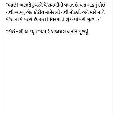
“ભાઈ ! અટાણે કુંવરને પે’રામણીનો વખત છે. પણ ગાંફનું કોઈ
નથી આવ્યું. એક કોરીય મામેરાની નથી મોકલી. અને મારે માથે
મે’ણાંના મે વરસે છે. મારા પિયરમાં તે શું બધાં મરી ખૂટ્યાં ?”
“કોઈ નથી આવ્યું ?” ચમારે અજાયબ બનીને પૂછ્યું.