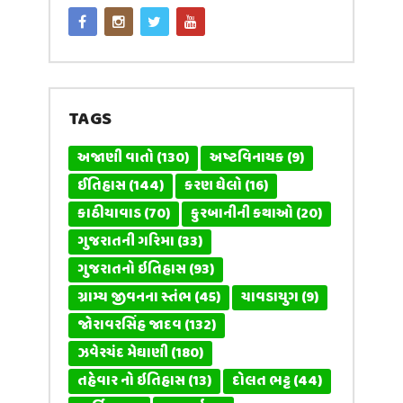
TAGS
અજાણી વાતો
(130)
અષ્ટવિનાયક
(9)
ઈતિહાસ
(144)
કરણ ઘેલો
(16)
કાઠીયાવાડ
(70)
કુરબાનીની કથાઓ
(20)
ગુજરાતની ગરિમા
(33)
ગુજરાતનો ઇતિહાસ
(93)
ગ્રામ્ય જીવનના સ્તંભ
(45)
ચાવડાયુગ
(9)
જોરાવરસિંહ જાદવ
(132)
ઝવેરચંદ મેઘાણી
(180)
તહેવાર નો ઇતિહાસ
(13)
દોલત ભટ્ટ
(44)