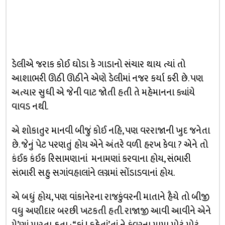
ડેલીએ જરાક કોઈ ઘોડા કે ગાડાનો સંચાર થાય ત્યાં તો
આશાભરી ઊઠી ઊઠીને એણે ડેલીમાં નજર કર્યા કરી છે. પણ
અત્યાર સુધી એ જેની વાટ જોતી હતી તે મહેમાનના ક્યાંયે
વાવડ નથી.
એ શોકાતુર માનવી બીજું કોઈ નહિ, પણ વરરાજાની ખુદ જનેતા
છે. જેનું પેટ પરણતું હોય એને અંતરે વળી હરખ કેવા ? એને તો
કંઈક કંઈક રિસામણાનાં મનામણાં કરવાના હોય, સંભારી
સંભારી સહુ સગાંવહાલાંને લગ્નમાં સોંડાડવાનાં હોય.
એ બધું હોય, પણ વાંકાનેરના રાજકુંવરની માતાને હૈયે તો બીજી
વધુ અણીદાર બરછી ખટકતી હતી. રાજાજી આવી આવીને એને