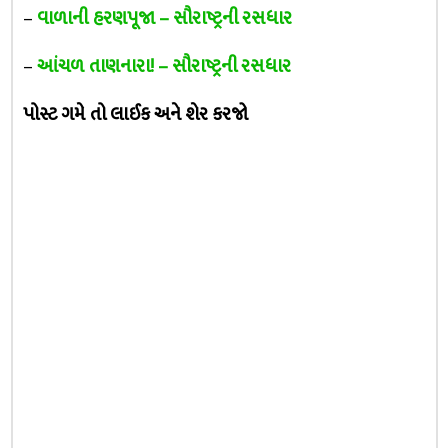
–
વાળાની હરણપૂજા – સૌરાષ્ટ્રની રસધાર
–
આંચળ તાણનારા! – સૌરાષ્ટ્રની રસધાર
પોસ્ટ ગમે તો લાઈક અને શેર કરજો