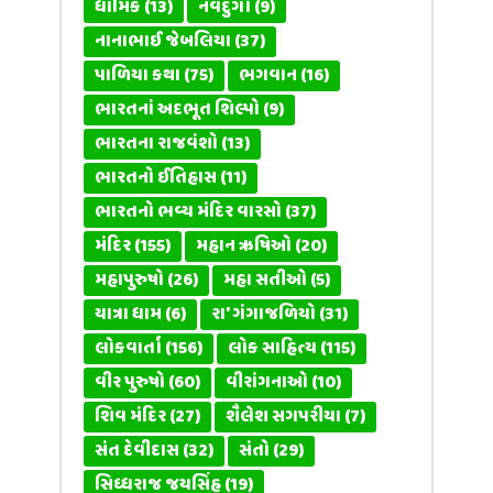
ધાર્મિક
(13)
નવદુર્ગા
(9)
નાનાભાઈ જેબલિયા
(37)
પાળિયા કથા
(75)
ભગવાન
(16)
ભારતનાં અદભૂત શિલ્પો
(9)
ભારતના રાજવંશો
(13)
ભારતનો ઈતિહાસ
(11)
ભારતનો ભવ્ય મંદિર વારસો
(37)
મંદિર
(155)
મહાન ઋષિઓ
(20)
મહાપુરુષો
(26)
મહા સતીઓ
(5)
યાત્રા ધામ
(6)
રા' ગંગાજળિયો
(31)
લોકવાર્તા
(156)
લોક સાહિત્ય
(115)
વીર પુરુષો
(60)
વીરાંગનાઓ
(10)
શિવ મંદિર
(27)
શૈલેશ સગપરીયા
(7)
સંત દેવીદાસ
(32)
સંતો
(29)
સિધ્ધરાજ જયસિંહ
(19)