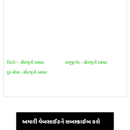
દીકરો ! – સૌરાષ્ટ્રની રસધાર
કાળુજી મેર – સૌરાષ્ટ્રની રસધાર
દૂધ-ચોખા – સૌરાષ્ટ્રની રસધાર
અમારી વેબસાઈટને સબસ્ક્રાઇબ કરો