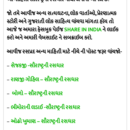
જો તમે આવીજ અન્ય સત્યઘટના, લોક વાર્તાઓ, પ્રેરણાત્મક
સ્ટોરી અને ગુજરાતી લોક સાહિત્ય વાંચવા માંગતા હોય તો
આજે જ અમારા ફેસબુક પેઈજ
SHARE IN INDIA
ને લાઈક
કરો અને અમારી વેબસાઈટ ને સબક્રાઈબ કરો.
આવીજ રસપ્રદ અન્ય માહિતી માટે નીચે ની પોસ્ટ જરૂર વાંચજો-
–
સેજકજી -સૌરાષ્ટ્રની રસધાર
–
રાણજી ગોહિલ – સૌરાષ્ટ્રની રસધાર
–
બોળો – સૌરાષ્ટ્રની રસધાર
–
ભીમોરાની લડાઈ -સૌરાષ્ટ્રની રસધાર
–
ઓઢો ખુમાણ – સૌરાષ્ટ્રની રસધાર