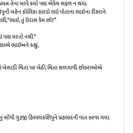
 પ્રયત્ન તેના બાપે કર્યા પણ એકેય સફળ ન થયા.
િપુની બહેન હોલિકા હારડો લઇ પોતાના ભાઇના દીકરાને
, “ભાઇ, તું ઉદાસ કેમ છો?”
તાં પણ મરતો નથી.”
િકાએ ભાઇઅને કહ્યું,
માં બેસાડી ચિતા પર બેઠી. ચિતા સળગાવી. છોકરાઓએ
 સોંપી ગુરૂજી હિરણ્યકશિપુને પ્રહલાદની વાત કરવા ગયા.