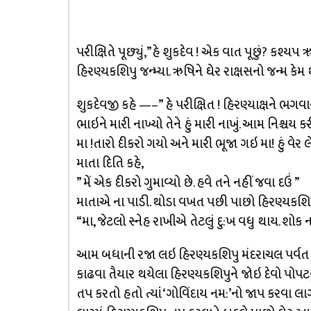
પરીક્ષિતે પૂછ્યું,”હે શુકદેવ ! એક વાત પૂછું? કશ્યપ 
હિરણ્યકશિપુ જન્મ્યા. ઋષિને ઘેર રાક્ષસનો જન્મ કેમ
શુકદેવજી કહે —–” હે પરીક્ષિત ! હિરણ્યાક્ષને ભગવાન 
ભાઇને મારી નાખ્યો તેને હું મારી નાખું. આમ નિશ્ચય 
મા !તારો દીકરો ગયો અને મારી ભૂજા ગઇ મા! હું વેર લેવ
માતા દિતિ કહે,
” મેં એક દીકરો ગુમાવ્યો છે. હવે તને નહીં જવા દઉં ”
માતાએ ના પાડી. થોડા વખત પછી પાછો હિરણ્યકશિપુ 
“મા, જેટલો સ્નેહ રાખીએ તેટલું દુ:ખ વધુ થાય. શોક
આમ બધાની રજા લઇ હિરણ્યકશિપુ મંદરાચલ પર્વત પ
કાઢવા તૈયાર થયેલા હિરણ્યકશિપુને જોઇ દેવો પોપટન
તપ કરતો હતો ત્યાં ‘ગોવિંદાય નમ:’નો જાપ કરવા લાગ