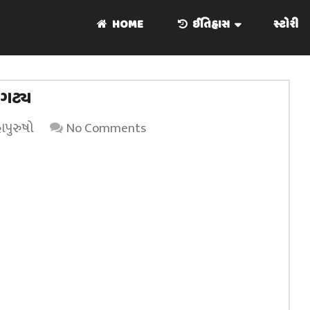
HOME
ઈતિહાસ
સ્ટોરી
ાગટ્ય
ાપુરુષો
No Comments