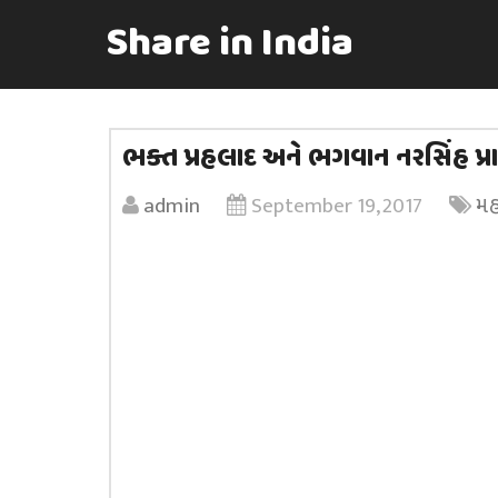
Share in India
ભક્ત પ્રહલાદ અને ભગવાન નરસિંહ પ્ર
admin
September 19, 2017
મહ