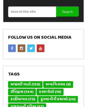
Search
FOLLOW US ON SOCIAL MEDIA
TAGS
અજાણી વાતો
(130)
અષ્ટવિનાયક
(9)
ઈતિહાસ
(144)
કરણ ઘેલો
(16)
કાઠીયાવાડ
(70)
કુરબાનીની કથાઓ
(20)
ગુજરાતની ગરિમા
(33)