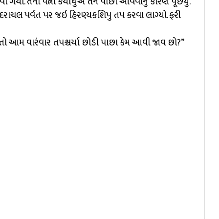
ી ગયો. તેની પત્ની કયાધુએ તેને પાછા આવવાનું કારણ પૂછ્યું.
મંદરાચલ પર્વત પર જઇ હિરણ્યકશિપુ તપ કરવા લાગ્યો. ફરી
 તો આમ વારંવાર તપશ્ચર્યા છોડી પાછા કેમ આવી જાવ છો?”