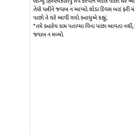
લાગ્યું. હિરણ્યકશિપુ તપ કરવાને બદલે પાછો ઘેર આવ
તેણે પત્નીને જવાબ ન આપ્યો. થોડા દિવસ બાદ ફરી 
પાછો તે ઘરે આવી ગયો. ક્યાધુએ કહ્યું,
“તમે ક્યારેય કામ પતાવ્યા વિના પાછા આવતા નથી,
જવાબ ન મળ્યો.