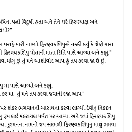
ઋષિના પત્ની વિદુષી હતા અને તેને ઘરે હિરણ્યાક્ષ અને
 થયો?”
વરાહે મારી નાખ્યો. હિરણ્યકશિપુએ નક્કી કર્યું કે જેણે મારા
કરી હિરણ્યકશિપુ પોતાની માતા દિતિ પાસે આવ્યા અને કહ્યું,”
ા માંગુ છું. તું મને આશીર્વાદ આપ. હું તપ કરવા જા ઉં છું.
મા પાસે આવ્યો અને કહ્યું,
 ન કર મા ! તું મને તપ કરવા જવાની રજા આપ.”
ર શંકર ભગવાનની આરાધના કરવા લાગ્યો. દેવોનું નિકંદન
ું રૂપ લઇ મંદરાચલ પર્વત પર આવ્યા અને જ્યાં હિરણ્યકશિપુ
્યા. દુશ્મનના નામનો જપ સાંભળી હિરણ્યકશિપુનું માથું ભમવા