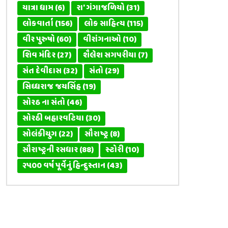
યાત્રા ધામ
(6)
રા' ગંગાજળિયો
(31)
લોકવાર્તા
(156)
લોક સાહિત્ય
(115)
વીર પુરુષો
(60)
વીરાંગનાઓ
(10)
શિવ મંદિર
(27)
શૈલેશ સગપરીયા
(7)
સંત દેવીદાસ
(32)
સંતો
(29)
સિધ્ધરાજ જયસિંહ
(19)
સોરઠ ના સંતો
(46)
સોરઠી બહારવટિયા
(30)
સોલંકીયુગ
(22)
સૌરાષ્ટ્ર
(8)
સૌરાષ્ટ્રની રસધાર
(88)
સ્ટોરી
(10)
૨૫૦૦ વર્ષ પૂર્વેનું હિન્દુસ્તાન
(43)