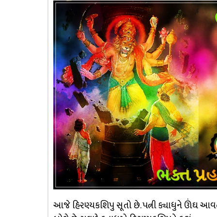
આજે હિરણ્યકશિપુ સૂતો છે. પત્ની ક્યાધુને ઊંઘ આવ