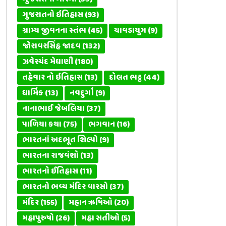
ગુજરાતનો ઇતિહાસ
(93)
ગ્રામ્ય જીવનના સ્તંભ
(45)
ચાવડાયુગ
(9)
જોરાવરસિંહ જાદવ
(132)
ઝવેરચંદ મેઘાણી
(180)
તહેવાર નો ઇતિહાસ
(13)
દોલત ભટ્ટ
(44)
ધાર્મિક
(13)
નવદુર્ગા
(9)
નાનાભાઈ જેબલિયા
(37)
પાળિયા કથા
(75)
ભગવાન
(16)
ભારતનાં અદભૂત શિલ્પો
(9)
ભારતના રાજવંશો
(13)
ભારતનો ઈતિહાસ
(11)
ભારતનો ભવ્ય મંદિર વારસો
(37)
મંદિર
(155)
મહાન ઋષિઓ
(20)
મહાપુરુષો
(26)
મહા સતીઓ
(5)