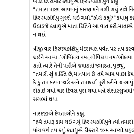
બોલે છે. સવારે ક્યાધુએ હિરણ્યકશિપુને કહ્યું
“તમારા પાછા આવવાનું કારણ મને મળી ગયું. રાત્રે નિં
હિરણ્યકશિપુ ગુસ્સે થઇ ગયો. “કોણે કહ્યું?” કયાધુ કહે, “હ
ઉઠાડજે. ક્યાધુએ માતા દિતિને આ વાત કરી. માતાએ
ન થઇ.
ત્રીજી વાર હિરણ્યકશિપુ મંદરાચલ પર્વત પર તપ ક
થઇને આવ્યા. `ગોવિંદાય નમ:, ગોવિંદાય નમ:`બોલવા 
હતો ત્યારે તેની પત્નીએ જમાડતાં જમાડતાં પૂછ્યું,
“તમારી શું શક્તિ છે, માનપાન છે. તમે આમ પાછા 
કે હું તપ કરવા જાઉં અને તપશ્ચર્યા પૂરી કરીને જ આવ
રોકાઇ ગયો. ચાર દિવસ પૂરા થયા. બન્ને સંસારસુખમાં જ
સગર્ભા થયા.
નારદજીએ દેવતાઓને કહ્યું,
“હવે તમારૂં કામ થઇ ગયું. હિરણ્યકશિપુને ત્યાં તમા
પાંચ વર્ષ તપ કર્યું. ક્યાધુએ દીકરાને જન્મ આપ્યો. પ્