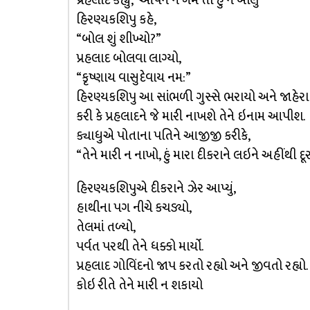
પ્રહલાદે કહ્યું,”આપને ન ગમે તો હું ન બોલું””
હિરણ્યકશિપુ કહે,
“બોલ શું શીખ્યો?”
પ્રહલાદ બોલવા લાગ્યો,
“કૃષ્ણાય વાસુદેવાય નમ:”
હિરણ્યકશિપુ આ સાંભળી ગુસ્સે ભરાયો અને જાહેર
કરી કે પ્રહલાદને જે મારી નાખશે તેને ઇનામ આપીશ.
ક્યાધુએ પોતાના પતિને આજીજી કરીકે,
“તેને મારી ન નાખો, હું મારા દીકરાને લઇને અહીંથી 
હિરણ્યકશિપુએ દીકરાને ઝેર આપ્યું,
હાથીના પગ નીચે કચડ્યો,
તેલમાં તળ્યો,
પર્વત પરથી તેને ધક્કો માર્યો.
પ્રહલાદ ગોવિંદનો જાપ કરતો રહ્યો અને જીવતો રહ્યો.
કોઇ રીતે તેને મારી ન શકાયો