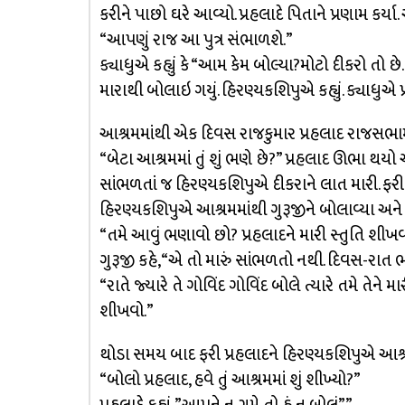
કરીને પાછો ઘરે આવ્યો. પ્રહલાદે પિતાને પ્રણામ કર્યા
“આપણું રાજ આ પુત્ર સંભાળશે.”
ક્યાધુએ કહ્યું કે “આમ કેમ બોલ્યા?મોટો દીકરો તો છે
મારાથી બોલાઇ ગયું. હિરણ્યકશિપુએ કહ્યું. ક્યાધુએ પ
આશ્રમમાંથી એક દિવસ રાજકુમાર પ્રહલાદ રાજસભામાં
“બેટા આશ્રમમાં તું શું ભણે છે?” પ્રહલાદ ઊભા થયો અને
સાંભળતાં જ હિરણ્યકશિપુએ દીકરાને લાત મારી. ફરી
હિરણ્યકશિપુએ આશ્રમમાંથી ગુરૂજીને બોલાવ્યા અને કહ
“તમે આવું ભણાવો છો? પ્રહલાદને મારી સ્તુતિ શીખવો
ગુરૂજી કહે, “એ તો મારું સાંભળતો નથી. દિવસ-રાત ભગ
“રાતે જ્યારે તે ગોવિંદ ગોવિંદ બોલે ત્યારે તમે તેન
શીખવો.”
થોડા સમય બાદ ફરી પ્રહલાદને હિરણ્યકશિપુએ આશ્રમમ
“બોલો પ્રહલાદ, હવે તું આશ્રમમાં શું શીખ્યો?”