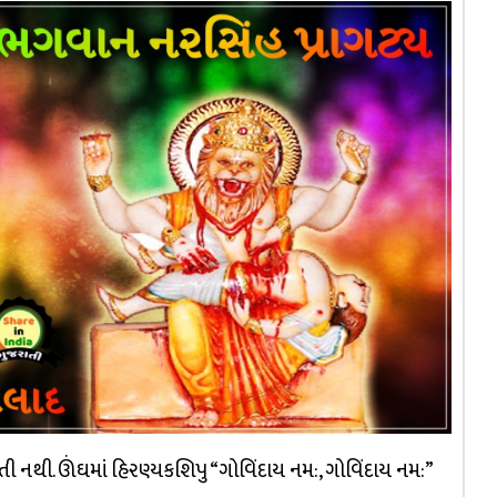
તી નથી. ઊંઘમાં હિરણ્યકશિપુ “ગોવિંદાય નમ:, ગોવિંદાય નમ:”