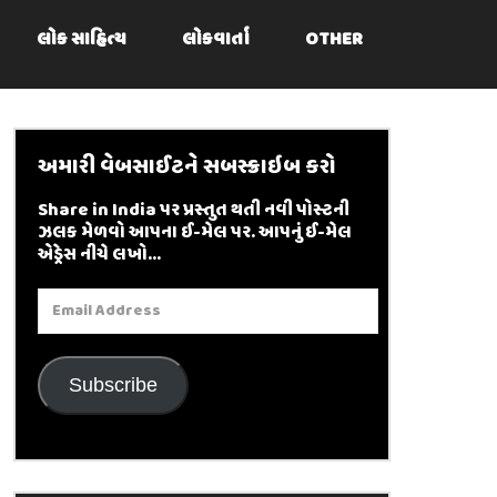
લોક સાહિત્ય
લોકવાર્તા
OTHER
અમારી વેબસાઈટને સબસ્ક્રાઇબ કરો
Share in India પર પ્રસ્તુત થતી નવી પોસ્ટની
ઝલક મેળવો આપના ઈ-મેલ પર. આપનું ઈ-મેલ
એડ્રેસ નીચે લખો...
Email
Address
Subscribe