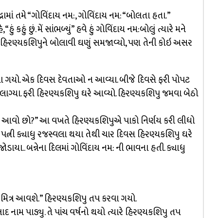
દ્રામાં તમે “ગોવિંદાય નમ:, ગોવિંદાય નમ: “બોલતા હતા.”
ું કહું છું. મેં સાંભળ્યું” હવે હું ગોવિંદાય નમ:બોલું ત્યારે મને
 હિરણ્યકશિપુને બોલાવી ઘણું સમજાવ્યો, પણ તેની કોઇ અસર
રવા ગયો. એક દિવસ દેવતાઓ ન આવ્યા. બીજે દિવસે ફરી પોપટ
લાગ્યા. ફરી હિરણ્યકશિપુ ઘરે આવ્યો. હિરણ્યકશિપુ જમવા બેઠો
કેમ આવો છો?” આ વખતે હિરણ્યકશિપુએ પાકો નિર્ણય કરી લીધો
ું. પત્ની ક્યાધુ રજસ્વલા થયા તેથી ચાર દિવસ હિરણ્યકશિપુ ઘરે
ોડાયા.. બન્નેના દિલમાં ગોવિંદાય નમ: ની ભાવના હતી. ક્યાધુ
રો મિત્ર આવશે.” હિરણ્યકશિપુ તપ કરવા ગયો.
રહલાદ નામ પાડ્યુ. તે પાંચ વર્ષનો થયો ત્યારે હિરણ્યકશિપુ તપ