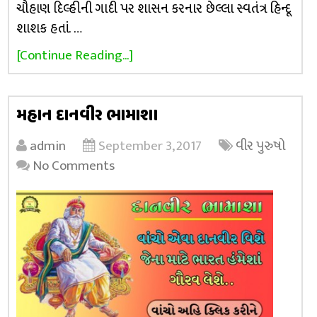
ચૌહાણ દિલ્હીની ગાદી પર શાસન કરનાર છેલ્લા સ્વતંત્ર હિન્દૂ
શાશક હતાં. …
[Continue Reading...]
મહાન દાનવીર ભામાશા
admin
September 3, 2017
વીર પુરુષો
No Comments