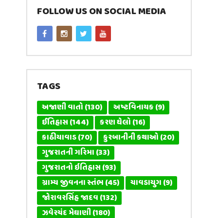
FOLLOW US ON SOCIAL MEDIA
TAGS
અજાણી વાતો
(130)
અષ્ટવિનાયક
(9)
ઈતિહાસ
(144)
કરણ ઘેલો
(16)
કાઠીયાવાડ
(70)
કુરબાનીની કથાઓ
(20)
ગુજરાતની ગરિમા
(33)
ગુજરાતનો ઇતિહાસ
(93)
ગ્રામ્ય જીવનના સ્તંભ
(45)
ચાવડાયુગ
(9)
જોરાવરસિંહ જાદવ
(132)
ઝવેરચંદ મેઘાણી
(180)