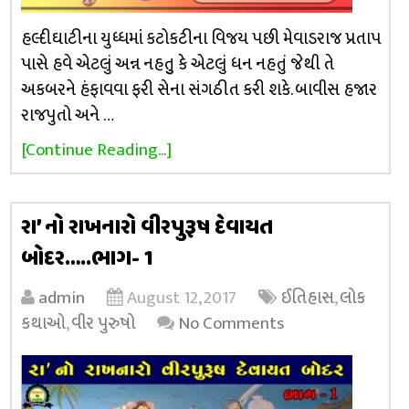
હલ્દીઘાટીના યુધ્ધમાં કટોકટીના વિજય પછી મેવાડરાજ પ્રતાપ
પાસે હવે એટલું અન્ન નહતુુ કે એટલું ધન નહતું જેથી તે
અકબરને હંફાવવા ફરી સેના સંગઠીત કરી શકે. બાવીસ હજાર
રાજપુતો અને …
[Continue Reading...]
રા’ નો રાખનારો વીરપુરૂષ દેવાયત
બોદર…..ભાગ- 1
admin
August 12, 2017
ઈતિહાસ
,
લોક
કથાઓ
,
વીર પુરુષો
No Comments