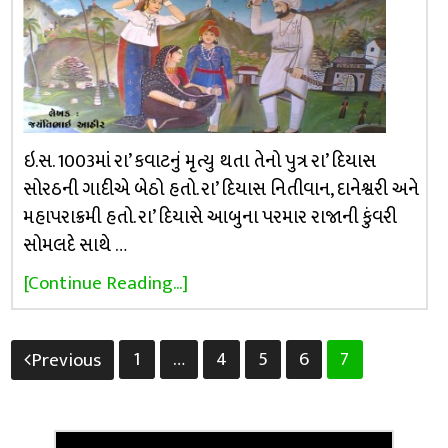
ઇ.સ. 1003માં રા’ કવાટનું મૃત્યુ થતા તેનો પુત્ર રા’ દિયાસ
સોરઠની ગાદીએ બેઠો હતો. રા’ દિયાસ નિતીવાન, દાનેશ્વરી અને
મહાપરાક્રમી હતો. રા’ દિયાસે આબુના પરમાર રાજાની કુંવરી
સોમલદે સાથે …
[Continue Reading...]
Posts
1
…
4
5
6
7
Previous
pagination