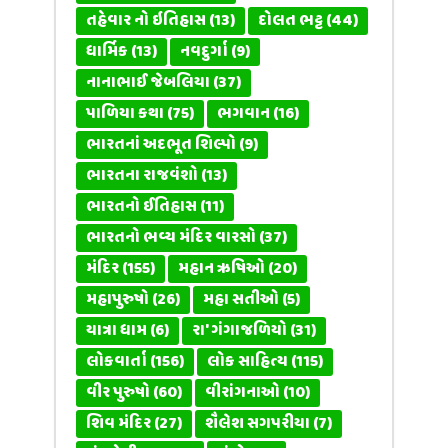
તહેવાર નો ઇતિહાસ
(13)
દોલત ભટ્ટ
(44)
ધાર્મિક
(13)
નવદુર્ગા
(9)
નાનાભાઈ જેબલિયા
(37)
પાળિયા કથા
(75)
ભગવાન
(16)
ભારતનાં અદભૂત શિલ્પો
(9)
ભારતના રાજવંશો
(13)
ભારતનો ઈતિહાસ
(11)
ભારતનો ભવ્ય મંદિર વારસો
(37)
મંદિર
(155)
મહાન ઋષિઓ
(20)
મહાપુરુષો
(26)
મહા સતીઓ
(5)
યાત્રા ધામ
(6)
રા' ગંગાજળિયો
(31)
લોકવાર્તા
(156)
લોક સાહિત્ય
(115)
વીર પુરુષો
(60)
વીરાંગનાઓ
(10)
શિવ મંદિર
(27)
શૈલેશ સગપરીયા
(7)