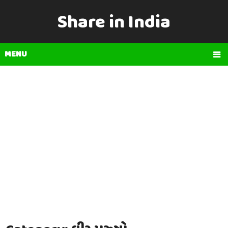
Share in India
MENU