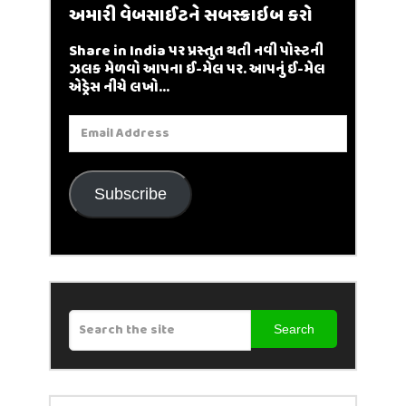
અમારી વેબસાઈટને સબસ્ક્રાઇબ કરો
Share in India પર પ્રસ્તુત થતી નવી પોસ્ટની
ઝલક મેળવો આપના ઈ-મેલ પર. આપનું ઈ-મેલ
એડ્રેસ નીચે લખો...
Email
Address
Subscribe
Search