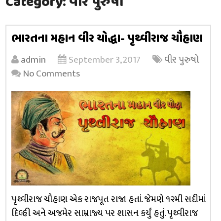
Category:
વીર પુરુષો
ભારતના મહાન વીર યોદ્ધા- પૃથ્વીરાજ ચૌહાણ
admin
September 3, 2017
વીર પુરુષો
No Comments
પૃથ્વીરાજ ચૌહાણ એક રાજપૂત રાજા હતાં. જેમણે ૧૨મી સદીમાં
દિલ્હી અને અજમેર સામ્રાજ્ય પર શાસન કર્યું હતું. પૃથ્વીરાજ