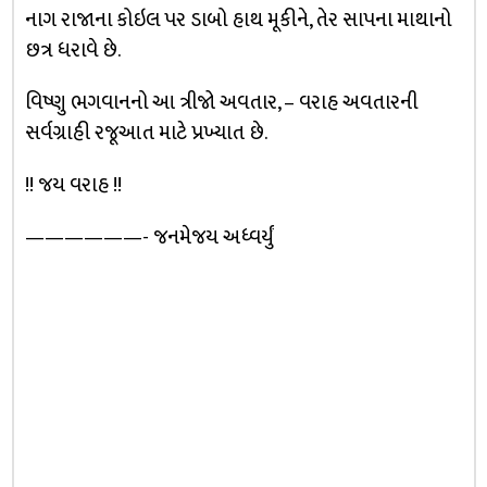
નાગ રાજાના કોઇલ પર ડાબો હાથ મૂકીને, તેર સાપના માથાનો
છત્ર ધરાવે છે.
વિષ્ણુ ભગવાનનો આ ત્રીજો અવતાર, – વરાહ અવતારની
સર્વગ્રાહી રજૂઆત માટે પ્રખ્યાત છે.
!! જય વરાહ !!
——————- જનમેજય અધ્વર્યું