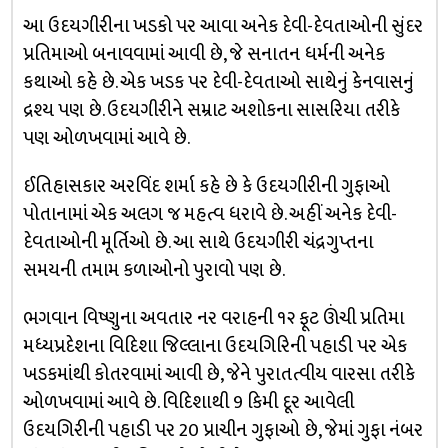
આ ઉદયગીરીના ખડકો પર આવા અનેક દેવી-દેવતાઓની સુંદર
પ્રતિમાઓ બનાવવામાં આવી છે, જે સનાતન ધર્મની અનેક
કથાઓ કહે છે. એક ખડક પર દેવી-દેવતાઓ સાથેનું કેનવાસનું
દ્રશ્ય પણ છે. ઉદયગીરીને સમ્રાટ અશોકના સાસરિયા તરીકે
પણ ઓળખવામાં આવે છે.
ઈતિહાસકાર અરવિંદ શર્મા કહે છે કે ઉદયગીરીની ગુફાઓ
પોતાનામાં એક અલગ જ મહત્વ ધરાવે છે. અહીં અનેક દેવી-
દેવતાઓની મૂર્તિઓ છે. આ સાથે ઉદયગીરી ચંદ્રગુપ્તના
સમયની તમામ કળાઓનો પુરાવો પણ છે.
ભગવાન વિષ્ણુના અવતાર નર વરાહની ૧૨ ફૂટ ઊંચી પ્રતિમા
મધ્યપ્રદેશના વિદિશા જિલ્લાના ઉદયગિરિની પહાડી પર એક
ખડકમાંથી કોતરવામાં આવી છે, જેને પુરાતત્વીય વારસા તરીકે
ઓળખવામાં આવે છે. વિદિશાથી 9 કિમી દૂર આવેલી
ઉદયગિરીની પહાડી પર 20 પ્રાચીન ગુફાઓ છે, જેમાં ગુફા નંબર