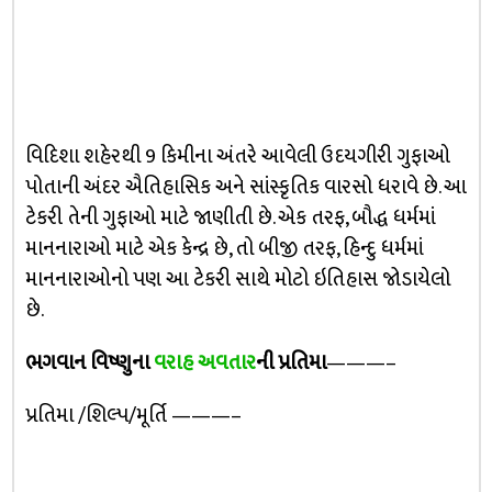
વિદિશા શહેરથી 9 કિમીના અંતરે આવેલી ઉદયગીરી ગુફાઓ
પોતાની અંદર ઐતિહાસિક અને સાંસ્કૃતિક વારસો ધરાવે છે. આ
ટેકરી તેની ગુફાઓ માટે જાણીતી છે. એક તરફ, બૌદ્ધ ધર્મમાં
માનનારાઓ માટે એક કેન્દ્ર છે, તો બીજી તરફ, હિન્દુ ધર્મમાં
માનનારાઓનો પણ આ ટેકરી સાથે મોટો ઇતિહાસ જોડાયેલો
છે.
ભગવાન વિષ્ણુના
વરાહ અવતાર
ની પ્રતિમા
———–
પ્રતિમા /શિલ્પ/મૂર્તિ ———–