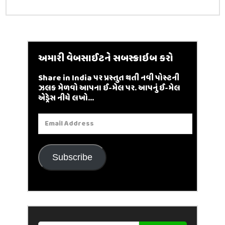
અમારી વેબસાઈટને સબસ્ક્રાઇબ કરો
Share in India પર પ્રસ્તુત થતી નવી પોસ્ટની
ઝલક મેળવો આપના ઈ-મેલ પર. આપનું ઈ-મેલ
એડ્રેસ નીચે લખો...
Email
Address
Subscribe