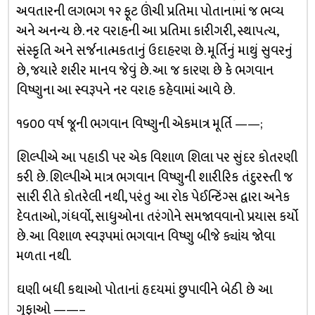
અવતારની લગભગ ૧૨ ફૂટ ઊંચી પ્રતિમા પોતાનામાં જ ભવ્ય
અને અનન્ય છે. નર વરાહની આ પ્રતિમા કારીગરી, સ્થાપત્ય,
સંસ્કૃતિ અને સર્જનાત્મકતાનું ઉદાહરણ છે. મૂર્તિનું માથું સુવરનું
છે, જયારે શરીર માનવ જેવું છે. આ જ કારણ છે કે ભગવાન
વિષ્ણુના આ સ્વરૂપને નર વરાહ કહેવામાં આવે છે.
૧૬૦૦ વર્ષ જૂની ભગવાન વિષ્ણુની એકમાત્ર મૂર્તિ ——;
શિલ્પીએ આ પહાડી પર એક વિશાળ શિલા પર સુંદર કોતરણી
કરી છે. શિલ્પીએ માત્ર ભગવાન વિષ્ણુની શારીરિક તંદુરસ્તી જ
સારી રીતે કોતરેલી નથી, પરંતુ આ રોક પેઈન્ટિંગ્સ દ્વારા અનેક
દેવતાઓ, ગંધર્વો, સાધુઓના તરંગોને સમજાવવાનો પ્રયાસ કર્યો
છે. આ વિશાળ સ્વરૂપમાં ભગવાન વિષ્ણુ બીજે ક્યાંય જોવા
મળતા નથી.
ઘણી બધી કથાઓ પોતાનાં હૃદયમાં છુપાવીને બેઠી છે આ
ગુફાઓ ——–