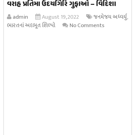
વરાહ પ્રતિમા ઉદયગિરિ ગુફાઓ – વિદિશા
admin
August 19, 2022
જનમેજય અધ્વર્યુ
,
ભારતનાં અદભૂત શિલ્પો
No Comments