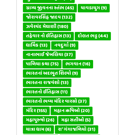
ગ્રામ્ય જીવનના સ્તંભ
(45)
ચાવડાયુગ
(9)
જોરાવરસિંહ જાદવ
(132)
ઝવેરચંદ મેઘાણી
(180)
તહેવાર નો ઇતિહાસ
(13)
દોલત ભટ્ટ
(44)
ધાર્મિક
(13)
નવદુર્ગા
(9)
નાનાભાઈ જેબલિયા
(37)
પાળિયા કથા
(75)
ભગવાન
(16)
ભારતનાં અદભૂત શિલ્પો
(9)
ભારતના રાજવંશો
(13)
ભારતનો ઈતિહાસ
(11)
ભારતનો ભવ્ય મંદિર વારસો
(37)
મંદિર
(155)
મહાન ઋષિઓ
(20)
મહાપુરુષો
(26)
મહા સતીઓ
(5)
યાત્રા ધામ
(6)
રા' ગંગાજળિયો
(31)