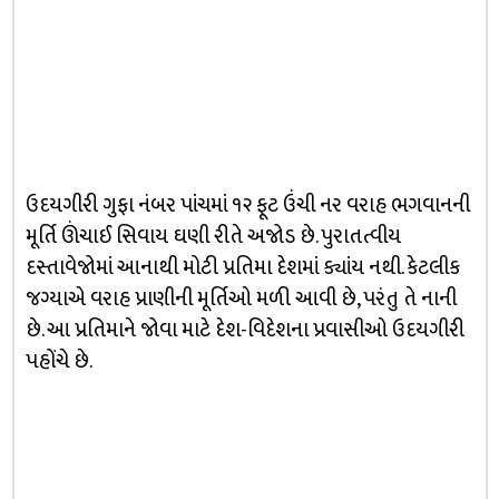
ઉદયગીરી ગુફા નંબર પાંચમાં ૧૨ ફૂટ ઉંચી નર વરાહ ભગવાનની
મૂર્તિ ઊંચાઈ સિવાય ઘણી રીતે અજોડ છે. પુરાતત્વીય
દસ્તાવેજોમાં આનાથી મોટી પ્રતિમા દેશમાં ક્યાંય નથી. કેટલીક
જગ્યાએ વરાહ પ્રાણીની મૂર્તિઓ મળી આવી છે, પરંતુ તે નાની
છે. આ પ્રતિમાને જોવા માટે દેશ-વિદેશના પ્રવાસીઓ ઉદયગીરી
પહોંચે છે.