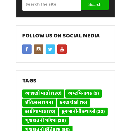
Search
FOLLOW US ON SOCIAL MEDIA
TAGS
અજાણી વાતો
(130)
અષ્ટવિનાયક
(9)
ઈતિહાસ
(144)
કરણ ઘેલો
(16)
કાઠીયાવાડ
(70)
કુરબાનીની કથાઓ
(20)
ગુજરાતની ગરિમા
(33)
ગુજરાતનો ઇતિહાસ
(93)