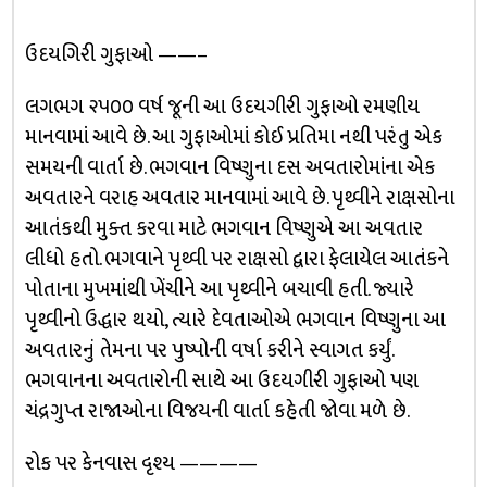
ઉદયગિરી ગુફાઓ ——–
લગભગ ૨૫૦૦ વર્ષ જૂની આ ઉદયગીરી ગુફાઓ રમણીય
માનવામાં આવે છે. આ ગુફાઓમાં કોઈ પ્રતિમા નથી પરંતુ એક
સમયની વાર્તા છે. ભગવાન વિષ્ણુના દસ અવતારોમાંના એક
અવતારને વરાહ અવતાર માનવામાં આવે છે. પૃથ્વીને રાક્ષસોના
આતંકથી મુક્ત કરવા માટે ભગવાન વિષ્ણુએ આ અવતાર
લીધો હતો. ભગવાને પૃથ્વી પર રાક્ષસો દ્વારા ફેલાયેલ આતંકને
પોતાના મુખમાંથી ખેંચીને આ પૃથ્વીને બચાવી હતી. જ્યારે
પૃથ્વીનો ઉદ્ધાર થયો, ત્યારે દેવતાઓએ ભગવાન વિષ્ણુના આ
અવતારનું તેમના પર પુષ્પોની વર્ષા કરીને સ્વાગત કર્યું.
ભગવાનના અવતારોની સાથે આ ઉદયગીરી ગુફાઓ પણ
ચંદ્રગુપ્ત રાજાઓના વિજયની વાર્તા કહેતી જોવા મળે છે.
રોક પર કેનવાસ દૃશ્ય ————