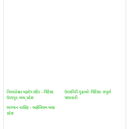
નિલકંઠેશ્વર મહાદેવ મંદિર – વિદિશા
ઉદયગિરી ગુફાઓ -વિદિશા- સંપૂર્ણ
ઉદયપુર, મધ્ય_પ્રદેશ
જાણકારી
ભગવાન નરસિંહ – અહોબિલમ આંધ્ર
પ્રદેશ