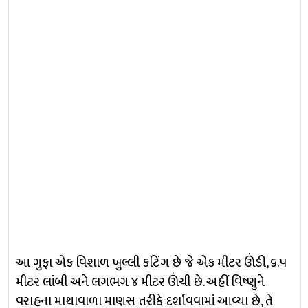
આ ગુફા એક વિશાળ ખુલ્લી કટિંગ છે જે એક મીટર ઊંડી, ૬.૫
મીટર લાંબી અને લગભગ ૪ મીટર ઊંચી છે. અહીં વિષ્ણુને
વરાહના માથાવાળા માણસ તરીકે દર્શાવવામાં આવ્યા છે, તે