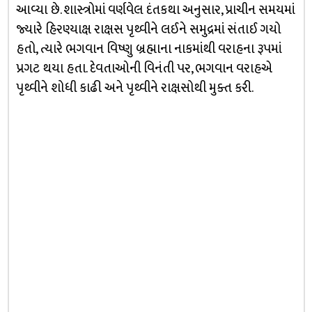
આવ્યા છે. શાસ્ત્રોમાં વર્ણવેલ દંતકથા અનુસાર, પ્રાચીન સમયમાં
જ્યારે હિરણ્યાક્ષ રાક્ષસ પૃથ્વીને લઈને સમુદ્રમાં સંતાઈ ગયો
હતો, ત્યારે ભગવાન વિષ્ણુ બ્રહ્માના નાકમાંથી વરાહના રૂપમાં
પ્રગટ થયા હતા. દેવતાઓની વિનંતી પર, ભગવાન વરાહએ
પૃથ્વીને શોધી કાઢી અને પૃથ્વીને રાક્ષસોથી મુક્ત કરી.