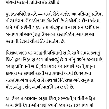
પાંચમાં વરાહની પ્રતિમા કોતરેલી છે.
પુરાતત્વવિદોના મતે —-ઘણી રીતે અજોડ આ પ્રતિમાનું પ્રતિમા
પીળા રંગના સેંડસ્ટોન પર કોતરેલી છે. તે ચોથી સદીના અંતમાં
અને 5મી સદીની શરૂઆતમાં ચંદ્રગુપ્ત II ના શાસન દરમિયાન
બનાવવામાં આવ્યું હતું. ઉપલબ્ધ દસ્તાવેજોના આધારે આ
વરાહની દેશની સૌથી ઊંચી પ્રતિમા છે.
વિશાળ ખડક પર વરાહની પ્રતિમાની સાથે સાથે સમગ્ર કથાનું
ચિત્રો દ્વારા નિરૂપણ કરવામાં આવ્યું છે. વાર્તાનું વર્ણન કરવા માટે,
વરાહ પ્રતિમાની સાથે, ગંગા મગર પર સવારી કરતી, યમુના
કાચબા પર સવારી કરતી બતાવવામાં આવી છે. વરાહના
ચરણોમાં એ જ સર્પ, સામે હાથ જોડીને રાજા અને સમુદ્રના
મોજાઓનું દર્શન આખી વાર્તાને સ્પષ્ટ કરે છે.
આ ઉપરાંત ભગવાન બ્રહ્મા, શિવ, સરસ્વતી, પાર્વતી સહિત
અન્ય દેવી-દેવતાઓને પણ જયનો જાપ કરતા દર્શાવવામાં