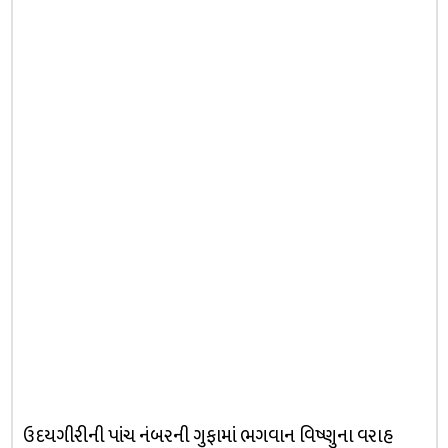
ઉદયગીરીની પાંચ નંબરની ગુફામાં ભગવાન વિષ્ણુના વરાહ