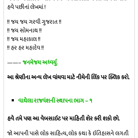
હવે પછીનાં લેખમાં !
!! જય જય ગરવી ગુજરાત !!
!! જય સોમનાથ !!
!! જય મહાકાલ !!
!! હર હર મહાદેવ !!
——–
જનમેજય અધ્વર્યુ.
આ શ્રેણીના અન્ય લેખ વાંચવા માટે નીચેની લિંક પર ક્લિક કરો.
વાઘેલા રાજવંશની સ્થાપના ભાગ – ૧
હવે તમે પણ આ વેબસાઇટ પર માહિતી શેર કરી શકો છો.
જો આપની પાસે લોક સાહિત્ય, લોક કથા કે ઇતિહાસને લગતી