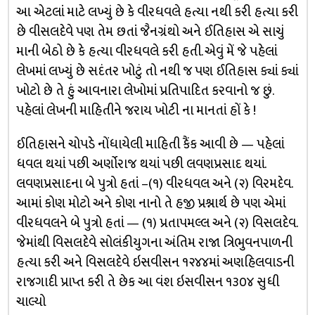
આ એટલાં માટે લખ્યું છે કે વીરધવલે હત્યા નથી કરી હત્યા કરી
છે વીસલદેવે પણ તેમ છતાં જૈનગ્રંથો અને ઈતિહાસ એ સાચું
માની બેઠો છે કે હત્યા વીરધવલે કરી હતી. એવું મેં જે પહેલાં
લેખમાં લખ્યું છે સદંતર ખોટું તો નથી જ પણ ઈતિહાસ ક્યાં ક્યાં
ખોટો છે તે હું આવનારા લેખોમાં પ્રતિપાદિત કરવાનો જ છું.
પહેલાં લેખની માહિતીને જરાય ખોટી ના માનતાં હોં કે !
ઈતિહાસને ચોપડે નોંધાયેલી માહિતી કૈંક આવી છે — પહેલાં
ધવલ થયાં પછી અર્ણોરાજ થયાં પછી લવણપ્રસાદ થયાં.
લવણપ્રસાદના બે પુત્રો હતાં –(૧) વીરધવલ અને (૨) વિરમદેવ.
આમાં કોણ મોટો અને કોણ નાનો તે હજી પ્રશ્નાર્થ છે પણ એમાં
વીરધવલને બે પુત્રો હતાં — (૧) પ્રતાપમલ્લ અને (૨) વિસલદેવ.
જેમાંથી વિસલદેવે સોલંકીયુગના અંતિમ રાજા ત્રિભુવનપાળની
હત્યા કરી અને વિસલદેવે ઇસવીસન ૧૨૪૪માં અણહિલવાડની
રાજગાદી પ્રાપ્ત કરી તે છેક આ વંશ ઇસવીસન ૧૩૦૪ સુધી
ચાલ્યો