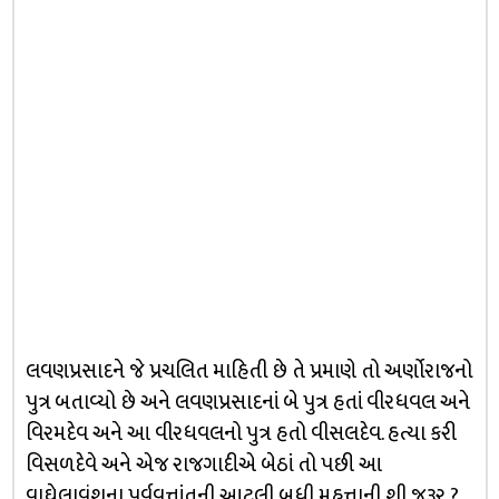
લવણપ્રસાદને જે પ્રચલિત માહિતી છે તે પ્રમાણે તો અર્ણોરાજનો
પુત્ર બતાવ્યો છે અને લવણપ્રસાદનાં બે પુત્ર હતાં વીરધવલ અને
વિરમદેવ અને આ વીરધવલનો પુત્ર હતો વીસલદેવ. હત્યા કરી
વિસળદેવે અને એજ રાજગાદીએ બેઠાં તો પછી આ
વાઘેલાવંશના પૂર્વવૃત્તાંતની આટલી બધી મહત્તાની શી જરૂર ?