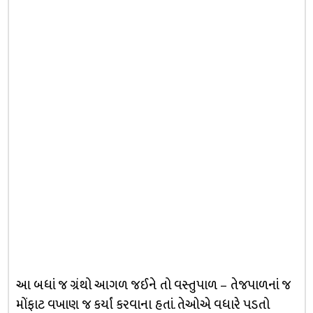
આ બધાં જ ગ્રંથો આગળ જઈને તો વસ્તુપાળ – તેજપાળનાં જ
મોંફાટ વખાણ જ કર્યાં કરવાના હતાં. તેઓએ વધારે પડતો