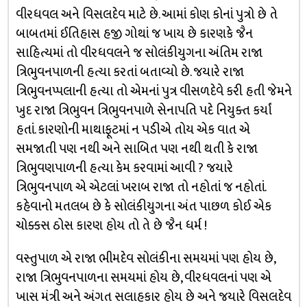
વીરધવલ અને વિસલદેવ માટે છે. આમાં કોણ કોનાં પુત્રો છે તે
બાબતમાં ઈતિહાસ હજી ગોથાં જ ખાય છે કારણકે જૈન
સાહિત્યમાં તો વીરધવલને જ સોલંકીયુગના અંતિમ રાજા
ત્રિભુવનપાળની હત્યા કરતાં બતાવ્યો છે. જયારે રાજા
ત્રિભુવનપ્પલાની હત્યા તો એમનાં પુત્ર વીસળદેવે કરી હતી જેમને
ખુદ રાજા ત્રિભુવન ત્રિભુવનપાળે સેનાપતિ પદે નિયુક્ત કર્યાં
હતાં. કારણોની માથાફૂટમાં ન પડીએ તોય એક વાત એ
સમજાતી પણ નથી અને સાબિત પણ નથી થતી કે રાજા
ત્રિભુવણપાળની હત્યા કેમ કરવામાં આવી ? જયારે
ત્રિભુવનપાળ એ એટલાં ખરાબ રાજા તો નહોતાં જ નહોતાં.
કહેવાનો મતલબ છે કે સોલંકીયુગના અંત પાછળ કોઈ એક
ચોક્કસ ઠોસ કારણ હોય તો તે છે જૈન ધર્મ !
વસ્તુપાળ એ રાજા ભીમદેવ સોલંકીના સમયમાં પણ હોય છે,
રાજા ત્રિભુવનપાળના સમયમાં હોય છે, વીરધવલનાં પણ એ
ખાસ મંત્રી અને અંગત સલાહકાર હોય છે અને જયારે વિસલદેવ