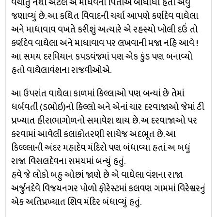
વંચાતું નથી એટલે એ માધવના પિતાએ બાંધીધી હતી એવું
જણાવ્યું છે. આ કથિત વિવાદની ચર્ચા આપણે કર્ણદેવ વાઘેલા
અને માધાવાવ વખતે કરીશું અત્યારે એ રહસ્યો ખોલી દઉં તો
કર્ણદેવ વાઘેલા અને માધાવાવ પર લખવાની મજા નહિ આવે !
આ સમય દરમિયાન કપડવંજમાં પણ એક કુંડ પણ બનાવ્યો
હતો વાઘેલાવંશના રાજવીઓએ.
આ ઉપરાંત વાઘેલા કાળમાં કિલ્લાઓ પણ બન્યાં છે તેમાં
ધર્બવતી (ડભોઇ)નો કિલ્લો અને એનાં ચાર દરવાજાઓ જેમાં ટી
પ્રખ્યાત હીરાભાગોળનો સમાવેશ થાય છે. અ દરવાજાઓ પર
કરવામાં આવેલી કલાકોતરણી સાચેજ અદભૂત છે. આ
કિલ્લ્લાની અંદર મહાદેવ મંદિરો પણ બંધાવ્યા હતાં. અ બધું
રાજા વિસલદેવના સમયમાં બન્યું હતું.
હવે જે લોકો બહુ ઓછાં જાણે છે એ વાઘેલા વંશના રાજા
અર્જુનદેવે વિજયનગર પોળો ફોરેસ્ટમાં કલવણ ગામમાં વિરેશ્વરનું
એક અતિપ્રખ્યાત શિવ મંદિર બંધાવ્યું હતું.