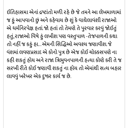
ઈતિહાસમા એનાં દ્રષ્ટાંતો મળી રહે છે જે તમને આ લેખમાળામાં
જ હું આપવાનો છું અને કહેવાય છે શું કે વાઘેલાવંશી રાજાઓ
એ ધર્મનિરપેક્ષ હતાં. જો હતાં તો તેમણે તે પુરવાર કરવું જોઈતું
હતું, રાજાઓ વિષે હું લખીશ પણ વસ્તુપાળ -તેજપાળની કથા
તો નહીં જ કહું હા… એમની સિદ્ધિઓ અવશ્ય જણાવીશ. જે
વંશમાં લવણપ્રસાદ એ કોનો પુત્ર છે એજ કોઈ ચોક્કસપણે ના
કહી શકતું હોય અને રાજા ત્રિભુવનપાળની હત્યા કોણે કરી તે જ
સરખી રીતે કોઈ જણાવી શકતું ના હોય તો એમાંથી સત્ય બહાર
લાવવું ખરેખર એક દુષ્કર કાર્ય જ છે.