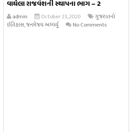
વાઘેલા રાજવંશની સ્થાપના ભાગ – 2
admin
October 23, 2020
ગુજરાતનો
ઇતિહાસ
,
જનમેજય અધ્વર્યુ
No Comments