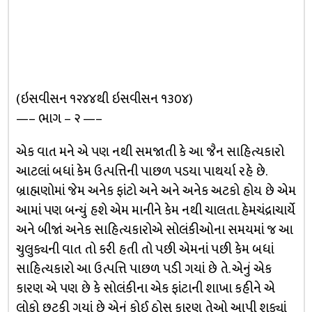
(ઇસવીસન ૧૨૪૪થી ઇસવીસન ૧૩૦૪)
—– ભાગ – ૨ —–
એક વાત મને એ પણ નથી સમજાતી કે આ જૈન સાહિત્યકારો
આટલાં બધાં કેમ ઉત્પત્તિની પાછળ પડયા પાથર્યા રહે છે.
બ્રાહ્મણોમાં જેમ અનેક ફાંટો અને અને અનેક અટકો હોય છે એમ
આમાં પણ બન્યું હશે એમ માનીને કેમ નથી ચાલતા. હેમચંદ્રાચાર્યે
અને બીજાં અનેક સાહિત્યકારોએ સોલંકીઓના સમયમાં જ આ
ચુલુક્યની વાત તો કરી હતી તો પછી એમનાં પછી કેમ બધાં
સાહિત્યકારો આ ઉત્પત્તિ પાછળ પડી ગયાં છે તે. એનું એક
કારણ એ પણ છે કે સોલંકીના એક ફાંટાની શાખા કહીને એ
લોકો છટકી ગયાં છે એનું કોઈ ઠોસ કારણ તેઓ આપી શક્યાં