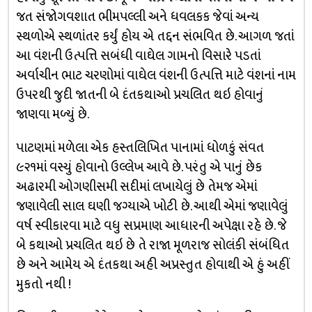
જત સંજોગવશાત ભીમપલ્લી અને ધવલકક જેવાં અન્ય
સ્થળોએ સ્થળાંતર કર્યું હોય એ તદ્દન સંભવિત છે. આગળ જતાં
આ વંશની ઉત્પત્તિ સબંધી વાઘેલ ગામનો વિસારે પડતાં
અર્વાચીન ભાટ ચરણોમાં વાઘેલ વંશની ઉત્પત્તિ માટે વંશનાં નામ
ઉપરથી જુદી જાતની બે દંતકથાઓ પ્રચલિત થઇ હોવાનું
જાણવા મળ્યું છે.
પાટણમાં મળેલા એક હસ્તલિખિત પાનામાં ધોળકું સંવત
૯૨૧માં વસ્યું હોવાનો ઉલ્લેખ આવે છે. પરંતુ એ પાનું છેક
અઢારમી ઓગણીસમી સદીમાં લખાયેલું છે તેમજ એમાં
જણાવેલી સાલ ઘણી જગ્યાએ ખોટી છે. આથી એમાં જણાવેલું
વર્ષ સ્વીકારવા માટે વધુ સપ્રમાણ આધારની અપેક્ષા રહે છે. જે
બે કથાઓ પ્રચલિત થઇ છે તે રાજા મૂળરાજ સોલંકી સંબંધિત
છે અને આમેય એ દંતકથા અહી અપ્રસ્તુત હોવાથી એ હું અહીં
મુકતો નથી !