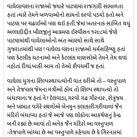
વાઘેલાવંશના રાજાઓ જયારે પાટણમાં રાજગાદી સંભાળતા
હતાં ત્યારે તેમને બળવાઓનો સામનો કરવો પડયો હતો અને
પાટણ પર ચઢાઈઓ પણ થઇ હતી. જેમાં ખતરનાક સાબિત થયું
અલ્લાઉદ્દીન ખીલજીનું આક્રમણ ઈસ્વીસન ૧૨૯૮માં જેણે
પાટણમાંથી વાઘેલાઓનો અંત આણ્યો સાથે સાથે
ગુજરાતમાંથી પણ ! વાઘેલા વંશના રાજાઓ ધર્મસહિષ્ણુ હતાં
પણ કેટલીક ઘટનાઓ અને કેટલાંક માણસોએ તેમને તેમ થવાં
નહોતાં દીધાં.બાકી આમ તો તેઓ શૈવધર્મી જ હતાં.
વાઘેલા યુગના શિલ્પસ્થાપત્યોની વાત કરીએ તો – વસ્તુપાળ
અને તેજપાલ જેમના મંત્રીઓ હોય તો શિલ્પ સ્થાપત્યો તો
બંધાવાના જ હતાં ને ! દેલવાડા, ગરવો ગઢ ગીરનાર , શેત્રુંજય
અને ખંભાત વગેરે સ્થળોએ બેનમુન કલાકારીગરીવાળાં જૈન
મંદિરો બંધાવ્યા હતાં જે આજે પણ લોકોના આકર્ષણનું કેન્દ્ર
બની રહ્યાં છે. આવાં તો અનેક જૈન મંદિરો આ વસ્તુપાળ
-તેજપાળે બાંધ્યા છે. આ વસ્તુપાળે કહેવાય છે કે ગિરનારમાં