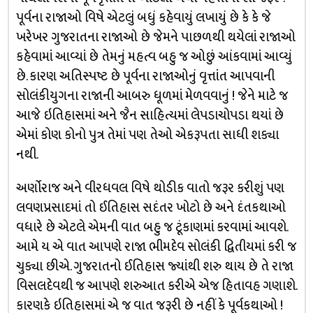
પૂર્વના રાજાઓ વિષે એટલું બધું કહેવાયું લખાયું છે કે કે જે
ખરેખર ગુજરાતના રાજાઓ છે જેમને પાછળથી થયેલાં રાજાઓ
કહેવામાં આવ્યાં છે તેમનું મહત્વ બહુ જ ઓછું આંકવામાં આવ્યું
છે. કારણ અતિસ્પષ્ટ છે પૂર્વના રાજાઓનું વૃત્તાંત આપવાની
સોલંકીયુગના રાજાની આબરુ ધૂળમાં મેળવવાનું ! જેને માટે જ
આજે ઇતિહાસમાં અને જૈન સાહિત્યમાં લેપડાચોપડા થયાં છે
એમાં કોણ કોનો પુત્ર તેમાં પણ તેઓ એકરૂપતા સાધી શક્યા
નથી.
અર્ણોરાજ અને વીરધવલ વિષે થોડીક વાતો જરૂર કરીશું પણ
લવણપ્રસાદમાં તો ઈતિહાસ સદંતર ખોટો છે અને દંતકથાઓ
વધારે છે એટલે એમની વાત બહુ જ ટૂંકાણમાં કરવામાં આવશે.
આમે ય એ વાત આપણે રાજા ભીમદેવ સોલંકી દ્વિતીયમાં કરી જ
ચુક્યા છીએ. ગુજરાતનો ઈતિહાસ જ્યાંથી શરુ થાય છે તે રાજા
વિસલદેવથી જ આપણે શરુઆત કરીએ એજ હિતાવહ ગણાશે.
કારણકે ઇતિહાસમાં એ જ વાત જરૂરી છે નહીં કે પૂર્વકથાઓ !