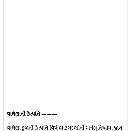
વાઘેલાની ઉત્પત્તિ
———
વાઘેલા કૂળની ઉત્પત્તિ વિષે ભાટચરણોની અનુંશ્રુતિઓમાં જાત