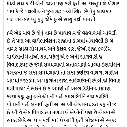
મોટો સંઘ કાઢી એની જાત્રા પણ કરી હતી. આ વસ્તુપાળે ખેંગાર
વાવ કે જે વંથલી અને જુનાગઢ વચ્ચે સ્થિત છે તેનું બાંધકામ
પણ શરુ કરાવ્યું હતું જોકે હું એ સાચું નથી માનતો !
હવે એક વાવ છે જેનું નામ છે માધાવાવ જે વઢવાણમાં આવેલી
છે તે પણ આ વાઘેલાવંશના રાજાના કાળમાં બંધાવેલી છે બે
નાગર બ્રાહ્મણો માધવ અને કેશવ દ્વારા જેઓ રાજા કર્ણદેવ
વાઘેલાનાં મંત્રીઓ હતાં. પહેલું એ કે એની સાલવારી જ
વિવાદાસ્પદ છે જેમાં સમયગાળો બતાવવામાં આવ્યો ઇસવીસન
૧૨૯૪નો જે રાજા સમયગાળો તો રાજા કર્ણદેવ વાઘેલા ગાદીએ
આવ્યાં ૧૨૯૬માં એ પહેલાંના રાજા સારંગદેવનો છે. બીજો વિવાદ
મંત્રી માધવને લઈને છે કે એમણે તો અલ્લાઉદ્દીન આક્રમણ
કરવાં કહ્યું હતું અને એમની પત્ની કમલાદેવીને રજા કર્ણદેવે
પોતાની પત્ની બનાવી હતી આ આખી એક મનઘડંત કહાની જ
છે. બીજો એક વિવાદ ત્યાં મળતાં બે લેખોનો પણ છે એકમાં એ
સ્પષ્ટ છે કે આ વાવ મંત્રી માધવે બાંધી હતી બીજામાં એ સ્પષ્ટ