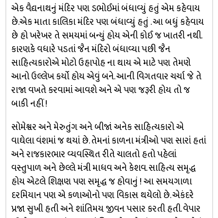
એક વૈદ્યનાથનું મંદિર પણ ડભોઈમાં બંધાવ્યું હતું એમ કહેવાય
છે.એક માતા કાલિકા મંદિર પણ બંધાવ્યું હતું . આ બધું કહેવાય
છે હો ખરેખર તે સમયમાં બન્યું હોય એની કોઈ જ ખાતરી નથી.
કારણકે વધારે પડતાં જૈન મંદિરો બંધાવ્યા પછી જૈન
સાહિત્યકારોએ મોટો ઉહાપોહ ના થાય એ માટે પણ તેમણે
આનો ઉલ્લેખ કર્યો હોય એવું બને. આની વિગતવાર ચર્ચા જે તે
રાજા વખતે કરવામાં આવશે અને એ પણ જરૂરી હોય તો જ
બાકી નહીં !
સોમેશ્વર અને મેરુતુંગ અને બીજાં અનેક સાહિત્યકારો એ
વાઘેલા વંશમાં જ થયાં છે. તેમનાં કાળના મંત્રીઓ પણ સારાં હતાં
અને રાજકારભાર વ્યવસ્થિત રીતે ચાલતો હતો પહેલાં
વસ્તુપાળ અને છેલ્લે મંત્રી માધવ અને કેશવ. સાહિત્ય સમૃદ્ધ
હોય એટલે શિક્ષણ પણ સમૃદ્ધ જ હોવાનું ! આ સમયગાળા
દરમિયાન પણ એ કળાઓનો પણ વિકાસ થયેલો છે. એકંદરે
પ્રજા સુખી હતી અને શાંતિમય જીવન પસાર કરતી હતી. વેપાર