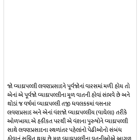
જો વ્યાઘ્રપલ્લી લવણપ્રસાદને પૂર્વજોનાં વારસમાં મળી હોય તો
એનાં એ પૂર્વજો વ્યાઘ્રપલ્લીના મૂળ વાતની હોવાં સંભવે છે અને
થોડાં જ વર્ષમાં વ્યાઘ્રપલ્લી તજી ધવલકકમાં વસનાર
લવણપ્રસાદ અને એનાં વંશજો વ્યાઘ્રપલ્લીય (વાઘેલા) તરીકે
ઓળખાયા. એ હકીકત પરથી એ વંશના પુરુષોને વ્યાઘ્રપલ્લી
સાથે લવણપ્રસાદના સ્થળાંતર પહેલાંનો પેઢીઓનો સંબંધ
હોવાનું સૂચિત થાય છે. મૂળ વ્યાઘ્રપલ્લીના વતનીઓએ આગળ