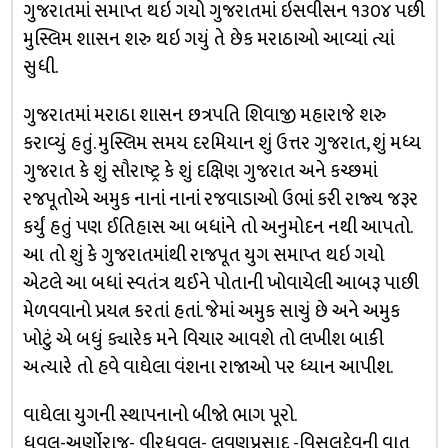
ગુજરાતમાં સમાપ્ત થઇ ગયો ગુજરાતમાં ઇસવીસન ૧૩૦૪ પછી
મુસ્લિમ શાસન શરુ થઇ ગયું તે છેક મરાઠાઓ આવ્યાં ત્યાં
સુધી.
ગુજરાતમાં મરાઠા શાસન છત્રપતિ શિવાજી મહારાજે શરુ
કરાવ્યું હતું. મુસ્લિમ સમય દરમિયાન શું ઉત્તર ગુજરાત, શું મધ્ય
ગુજરાત કે શું સૌરાષ્ટ્ર કે શું દક્ષિણ ગુજરાત અને કચ્છમાં
રજપૂતોએ અમુક નાનાં નાનાં રજવાડાઓ ઉભાં કરી રાજ્ય જરૂર
કર્યું હતું પણ ઈતિહાસ આ બધાંને તો અનુમોદન નથી આપતો.
આ તો શું કે ગુજરાતમાંથી રાજપૂત યુગ સમાપ્ત થઇ ગયો
એટલે આ બધાં સ્વતંત્ર થઈને પોતાની ખોવાયેલી આબરૂ પાછી
મેળવવાનો પ્રયત્ન કરતાં હતાં. જેમાં અમુક સાચું છે અને અમુક
ખોટું એ બધું ક્યારેક મને વિચાર આવશે તો લખીશ બાકી
અત્યારે તો હવે વાઘેલા વંશના રાજાઓ પર ધ્યાન આપીશ.
વાઘેલા યુગની સ્થાપનાનો બીજો ભાગ પૂરો.
ધવલ-અર્ણોરાજ- વીરધવલ- લવણપ્રસાદ -વિસલદેવની વાત