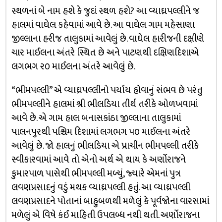
સ્થળનાં બે નામ હશે કે જુદાં સ્થળ હશે? આ વ્યાઘ્રપલ્લીને જ
હાલમાં વાઘેલ કહેવામાં આવે છે. આ વાઘેલ ગામ મહેસાણા
જીલ્લાના હરીજ તાલુકામાં આવેલું છે. વાઘેલ હારીજની દક્ષીણે
ચાર માઈલના અંતરે સ્થિત છે અને પાટણથી દક્ષિણદિશાએ
લગભગ ર૦ માઈલના અંતરે આવેલું છે.
“ભીમપલ્લી” એ વ્યાઘ્રપલ્લીનો પર્યાય હોવાનું સંભવ છે પરંતુ
ભીમપલ્લીને હાલમાં શ્રી ભીલડિયા તીર્થ તરીકે ઓળખવામાં
આવે છે. એ ગામ હાલ બનાસકાંઠા જીલ્લાના તાલુકામાં
પાલનપુરથી પશ્ચિમ દિશામાં લગભગ ૫૦ માઈલના અંતરે
આવેલું છે. જો હાલનું ભીલડિયા એ પ્રાચીન ભીમપલ્લી તરીકે
સ્વીકારવામાં આવે તો એનો અર્થ એ થાય કે અર્ણોરાજને
કુમારપાળ પાસેથી ભીમપલ્લી મળ્યું, જ્યારે એમનાં પુત્ર
લવણપ્રસાદનું વડું મથક વ્યાઘ્રપલ્લી હતું. આ વ્યાઘ્રપલ્લી
લવણપ્રસાદને પોતાનાં બાહુબળથી મળેલું કે પૂર્વજોના વારસામાં
મળેલું એ વિષે કંઈ માહિતી ઉપલબ્ધ નથી થતી. અર્ણોરાજના