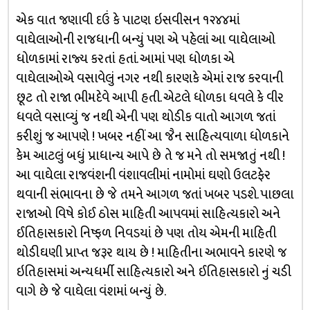
એક વાત જણાવી દઉં કે પાટણ ઇસવીસન ૧૨૪૪માં
વાઘેલાઓની રાજધાની બન્યું પણ એ પહેલાં આ વાઘેલાઓ
ધોળકામાં રાજ્ય કરતાં હતાં. આમાં પણ ધોળકા એ
વાઘેલાઓએ વસાવેલું નગર નથી કારણકે એમાં રાજ કરવાની
છૂટ તો રાજા ભીમદેવે આપી હતી. એટલે ધોળકા ધવલે કે વીર
ધવલે વસાવ્યું જ નથી એની પણ થોડીક વાતો આગળ જતાં
કરીશું જ આપણે ! ખબર નહીં આ જૈન સાહિત્યવાળા ધોળકાને
કેમ આટલું બધું પ્રાધાન્ય આપે છે તે જ મને તો સમજાતું નથી !
આ વાઘેલા રાજવંશની વંશાવલીમાં નામોમાં ઘણો ઉલટફેર
થવાની સંભાવના છે જે તમને આગળ જતાં ખબર પડશે. પાછલા
રાજાઓ વિષે કોઈ ઠોસ માહિતી આપવમાં સાહિત્યકારો અને
ઈતિહાસકારો નિષ્ફળ નિવડયાં છે પણ તોય એમની માહિતી
થોડીઘણી પ્રાપ્ત જરૂર થાય છે ! માહિતીના અભાવને કારણે જ
ઇતિહાસમાં અન્યધર્મી સાહિત્યકારો અને ઈતિહાસકારો નું ચડી
વાગે છે જે વાઘેલા વંશમાં બન્યું છે.