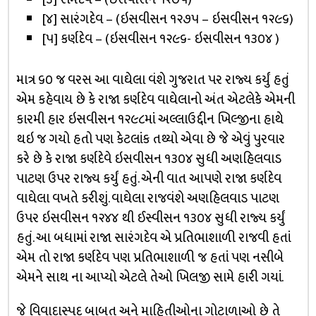
[૪] સારંગદેવ – (ઇસવીસન ૧૨૭૫ – ઇસવીસન ૧૨૯૬)
[૫] કર્ણદેવ – (ઇસવીસન ૧૨૯૬- ઇસવીસન ૧૩૦૪ )
માત્ર ૬૦ જ વરસ આ વાઘેલા વંશે ગુજરાત પર રાજ્ય કર્યું હતું
એમ કહેવાય છે કે રાજા કર્ણદેવ વાઘેલાનો અંત એટલેકે એમની
કારમી હાર ઇસવીસન ૧૨૯૮માં અલ્લાઉદ્દીન ખિલ્જીના હાથે
થઇ જ ગયો હતો પણ કેટલાંક તથ્યો એવા છે જે એવું પુરવાર
કરે છે કે રાજા કર્ણદેવે ઇસવીસન ૧૩૦૪ સુધી અણહિલવાડ
પાટણ ઉપર રાજ્ય કર્યું હતું. એની વાત આપણે રાજા કર્ણદેવ
વાઘેલા વખતે કરીશું. વાઘેલા રાજવંશે અણહિલવાડ પાટણ
ઉપર ઇસવીસન ૧૨૪૪ થી ઈસ્વીસન ૧૩૦૪ સુધી રાજ્ય કર્યું
હતું. આ બધામાં રાજા સારંગદેવ એ પ્રતિભાશાળી રાજવી હતાં
એમ તો રાજા કર્ણદેવ પણ પ્રતિભાશાળી જ હતાં પણ નસીબે
એમને સાથ ના આપ્યો એટલે તેઓ ખિલજી સામે હારી ગયાં.
જે વિવાદાસ્પદ બાબત અને માહિતીઓના ગોટાળાઓ છે તે