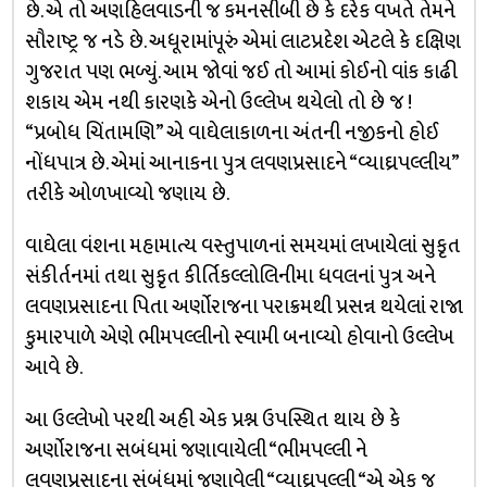
છે. એ તો અણહિલવાડની જ કમનસીબી છે કે દરેક વખતે તેમને
સૌરાષ્ટ્ર જ નડે છે. અધૂરામાંપૂરું એમાં લાટપ્રદેશ એટલે કે દક્ષિણ
ગુજરાત પણ ભળ્યું. આમ જોવાં જઈ તો આમાં કોઈનો વાંક કાઢી
શકાય એમ નથી કારણકે એનો ઉલ્લેખ થયેલો તો છે જ !
“પ્રબોધ ચિંતામણિ” એ વાઘેલાકાળના અંતની નજીકનો હોઈ
નોંધપાત્ર છે. એમાં આનાકના પુત્ર લવણપ્રસાદને “વ્યાઘ્રપલ્લીય”
તરીકે ઓળખાવ્યો જણાય છે.
વાઘેલા વંશના મહામાત્ય વસ્તુપાળનાં સમયમાં લખાયેલાં સુકૃત
સંકીર્તનમાં તથા સુકૃત કીર્તિકલ્લોલિનીમા ધવલનાં પુત્ર અને
લવણપ્રસાદના પિતા અર્ણોરાજના પરાક્રમથી પ્રસન્ન થયેલાં રાજા
કુમારપાળે એણે ભીમપલ્લીનો સ્વામી બનાવ્યો હોવાનો ઉલ્લેખ
આવે છે.
આ ઉલ્લેખો પરથી અહી એક પ્રશ્ન ઉપસ્થિત થાય છે કે
અર્ણોરાજના સબંધમાં જણાવાયેલી “ભીમપલ્લી ને
લવણપ્રસાદના સંબંધમાં જણાવેલી “વ્યાઘ્રપલ્લી “એ એક જ