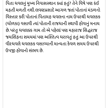
પિતા ધવલનું મુખ્ય નિવાસસ્થાન ક્યાં હતું? તેને વિષે પણ કંઈ
મહતી મળતી નથી. લવણપ્રસાદે આગળ જતાં પોતાનાં મંડળનો
વિસ્તાર કરી પોતાનાં પિતામહ ધવલના નામ ઉપરથી ધવલકક
(ધોળકા) વસાવી ત્યાં પોતાની રાજધાની સ્થાપી હોવાનું મનાય
છે. પરંતુ ધવલક્ક ગામ તો એ પહેલાં પણ મહારાજ સિદ્ધરાજ
જયસિંહના સમયમાં પણ અસ્તિત્વ ધરાવતું હતું. આ ઉપરથી
વીરધવલે ધવલકક વસાવ્યાની માન્યતા કેવળ સમય ઉપરથી
ઉપજી હોવાનો સંભવ છે.