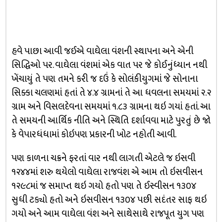
હવે પાછા આવી જઈએ વાઘેલા વંશની સ્થાપના અને એની
સિદ્ધિઓ પર. વાઘેલા વંશમાં એક વાત પર જે કોઈનુંધ્યાન નથી
ખેંચાયું તે પણ તમને કરી જ દઉં કે સોલંકીયુગમાં જે સોનાના
સિક્કા ચલણમાં હતાં તે ૪.૪ ગ્રામનાં તે આ ધવલના સમયમાં ૨.૨
ગ્રામ અને વિસલદેવના સમયમાં ૧.૮૩ ગ્રામના થઇ ગયાં હતાં. આ
તે સમયની આર્થિક નીતિ અને સ્થિતિ દર્શાવવા માટે પુરતું છે જો
કે વેપારધંધામાં કોઇપણ પ્રકારની ખોટ નહોતી આવી.
પણ કાળના ચક્રને ફરતાં વાર નથી લાગતી એટલે જ ઇસવી
૧૨૪૪માં શરુ થયેલો વાઘેલા રાજવંશ એ આમ તો ઇસવીસન
૧૨૯૮માં જ સમાપ્ત થઇ ગયો હતો પણ તે ઈસ્વીસન ૧૩૦૪
સુધી ટક્યો હતો અને ઇસવીસન ૧૩૦૪ પછી સદંતર સાફ થઇ
ગયો અને આમ વાઘેલા વંશ અને સાથેસાથે રાજપૂત યુગ પણ