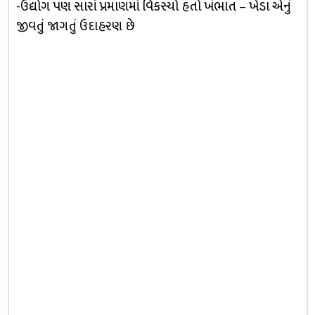
-ઉદ્યોગ પણ સારાં પ્રમાણમાં વિકસ્યો હતો ખંભાત – ખેડા એનું
જીવતું જાગતું ઉદાહરણ છે