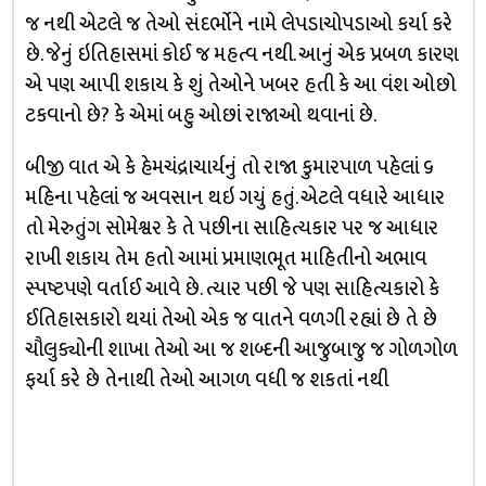
જ નથી એટલે જ તેઓ સંદર્ભોને નામે લેપડાચોપડાઓ કર્યા કરે
છે. જેનું ઇતિહાસમાં કોઈ જ મહત્વ નથી. આનું એક પ્રબળ કારણ
એ પણ આપી શકાય કે શું તેઓને ખબર હતી કે આ વંશ ઓછો
ટકવાનો છે? કે એમાં બહુ ઓછાં રાજાઓ થવાનાં છે.
બીજી વાત એ કે હેમચંદ્રાચાર્યનું તો રાજા કુમારપાળ પહેલાં ૬
મહિના પહેલાં જ અવસાન થઇ ગયું હતું. એટલે વધારે આધાર
તો મેરુતુંગ સોમેશ્વર કે તે પછીના સાહિત્યકાર પર જ આધાર
રાખી શકાય તેમ હતો આમાં પ્રમાણભૂત માહિતીનો અભાવ
સ્પષ્ટપણે વર્તાઈ આવે છે. ત્યાર પછી જે પણ સાહિત્યકારો કે
ઈતિહાસકારો થયાં તેઓ એક જ વાતને વળગી રહ્યાં છે તે છે
ચૌલુક્યોની શાખા તેઓ આ જ શબ્દની આજુબાજુ જ ગોળગોળ
ફર્યા કરે છે તેનાથી તેઓ આગળ વધી જ શકતાં નથી