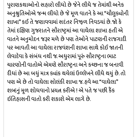
પુરાણકથાઓનો સહારો લીધો છે જેને લીધે જ તેમાંથી અનેક
અનુશ્રુતિઓએ જન્મ લીધો છે જે મૂળ વાતને કે આ “ચૌલુક્યોની
શાખા” કઈ તે જણાવવામાં સદંતર નિષ્ફળ નિવડયાં છે. જો કે
તેમાં દક્ષિણ ગુજરાતને સૌરાષ્ટ્રમાં આ વાઘેલા શાખા હતી એ
વાતને અનુમોદન જરૂર મળે છે પણ તેઓને પાટણની રાજગાદી
પર આવતી આ વાઘેલા રાજવંશની શાખા સાથે કોઈ જાતની
લેવાદેવા કે સંબંધ નથી જ. અધુરામાં પૂરું સૌરાષ્ટ્રના ભાટ
ચારણોની વાતોએ એમણે સૌરાષ્ટ્રના અને કચ્છના જ બનાવી
દીધાં છે આ બધું માત્ર ક્યાંક થયેલાં ઉલ્લેખને લીધે થયું છે. તો
પણ એ છે તો વાઘેલા સોલંકી શાખા જ. હવે આ “વાઘેલા”
શબ્દનું મૂળ શોધવાનો પ્રયત્ન કરીએ ! એ પતે જ પછી કૈંક
ઇતિહાસની વાતો કરી શકાશે એમ લાગે છે.