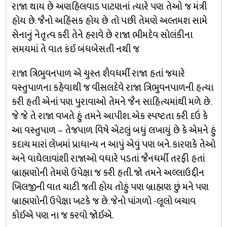
રાજા થાય છે અણહિલવાડ પાટણનાં ત્યારે પણ તેઓ જ મંત્રી
હોય છે. જૈનો અહિંસક હોય છે તો પછી તેમણે અલ્તમશ સામે
સેનાનું નેતૃત્વ કરી તેને હરાવે છે રાજા ભીમદેવ સોલંકીના
સમયમાં તે વાત કંઈ બંધબેસતી નથી જ
રાજા ત્રિભુવનપાળ એ ચુસ્ત શૈવધર્મી રાજા હતાં જયારે
વસ્તુપાળના કહેવાથી જ વીસલદેવે રાજા ત્રિભુવનપાળની હત્યા
કરી હતી એનાં પણ પુરાવાઓ તેમને જૈન સાહિત્યમાંથી મળે છે.
જે જે તે રાજા વખતે હું તમને આપીશ. એક સ્પષ્ટતા કરી દઉં કે
આ વસ્તુપાળ – તેજપાળ વિષે એટલું બધું લખાયું છે કે એમને હું
કદાચ મારાં લેખમાં પ્રાધાન્ય ન આપું એવું પણ બને. કારણકે તેઓ
અને વાઘેલાવાંશી રાજાઓ વધારે પડતાં જૈનધર્મી તરફી હતાં
બ્રાહ્મણોની તેમણે ઉપેક્ષા જ કરી હતી. જો તમને અલ્લાઉદ્દીન
ખિલજીની વાત ચાટી જતી હોય તોહું પણ બ્રાહ્મણ છું મને પણ
બ્રાહ્મણોની ઉપેક્ષા ખટકે જ છે. જેનો પાંગળો -લૂલો બચાવ
કોઈએ પણ ના જ કરવો જોઈએ.