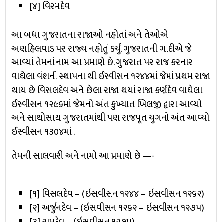
[૪] વિરમદેવ
આ બધા ગુજરાતના રાજાઓ નહોતાં અને તેઓએ
અણહિલવાડ પર રાજ્ય નહોતું કર્યું. ગુજરાતની ગાદીએ જે
આવ્યાં તેમનાં નામ આ પ્રમાણે છે. ગુજરાત પર રાજ કરનાર
વાઘેલા વંશની સ્થાપના થી ઈસ્વીસન ૧૨૪૪માં જેમાં પ્રથમ રાજા
થાય છે વિસલદેવ અને છેલા રાજા થયાં રાજા કર્ણદેવ વાઘેલા
ઈસ્વીસન ૧૨૯૬માં જેમનો અંત કુખ્યાત ખિલજી દ્વારા આવ્યો
અને સાથોસાથ ગુજરાતમાંથી પણ રાજપૂત યુગનો અંત આવ્યો
ઈસ્વીસન ૧૩૦૪માં .
તેમની સાલવારી અને નામો આ પ્રમાણે છે —-
[૧] વિસલદેવ – (ઇસવીસન ૧૨૪૪ – ઇસવીસન ૧૨૬૨)
[૨] અર્જુનદેવ – (ઇસવીસન ૧૨૬૨ – ઇસવીસન ૧૨૭૫)
[૩] રામદેવ – (ઇસવીસન ૧૨૭૫)