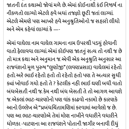
જાતની દંત કથાઓ જોવાં મળે છે. એમાં કોઈનાથી કંઈ નિષ્કર્ષ ના
નીકળતો લાગ્યો એટલે હવે બધાં તજજ્ઞો છૂટી જતાં લાગ્યાં.
એટલે એમણે પણ આખરે હવે અનુશ્રુતિઓનો જ સહારો લીધો
અને એમ કહેવાં લાગ્યાં કે —-
એમાં વાઘેલા નામ વાઘેલ ગામના નામ ઉપરથી પડયું હોવાની
વાતો ફેલાવવા લાગ્યાં. એમાં કોઇપણ જાતનું સત્ય તો નથી જ છે
તો માત્ર કથા અને અનુમાન જ. એવી એક અનુશ્રુતિ અનુસાર આ
રાજવંશનો મૂળ પુરુષ “લુણોજી” (લવણપ્રસાદ) વાઘેલમાં રહેતો
હતો. અરે ભાઈ રહેતો હતો તો રહેતો હતો પણ તે અત્યાર સુધી
ક્યાં ખોવાઈ ગયો હતો તે ? કેટલીક નહી ભાઈ ઘણી બધી વાતો
બંધબેસતી નથી જ. કેમ નથી બંધ બેસતી તે તો આગળ આવશે
જ. એકલાં ભાટ-ચારણોનો પણ વાંક કાઢવો નકામો છે કારણકે
આનો ઉલ્લેખ એ “પ્રબંધચિંતામણિમાં કરવામાં આવેલો જ છે.
પણ આ ભાટ-ચારણોએ તેમાં મોણ નાખીને વધારીને વધારીને
ધોળકા -પાટણના આ રાજવંશને પોતાની જાગીર બનાવી દીધું