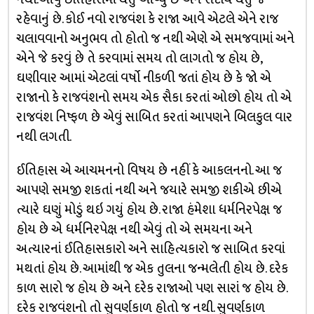
રહેવાનું છે. કોઈ નવો રાજવંશ કે રાજા આવે એટલે એને રાજ
ચલાવવાનો અનુભવ તો હોતો જ નથી એણે એ સમજવામાં અને
એને જે કરવું છે તે કરવામાં સમય તો લાગતો જ હોય છે,
ઘણીવાર આમાં એટલાં વર્ષો નીકળી જતાં હોય છે કે જો એ
રાજાનો કે રાજવંશનો સમય એક સૈકા કરતાં ઓછો હોય તો એ
રાજવંશ નિષ્ફળ છે એવું સાબિત કરતાં આપણને બિલકુલ વાર
નથી લગતી.
ઈતિહાસ એ આચમનનો વિષય છે નહીં કે આકલનનો. આ જ
આપણે સમજી શકતાં નથી અને જયારે સમજી શકીએ છીએ
ત્યારે ઘણું મોડું થઇ ગયું હોય છે. રાજા હંમેશા ધર્મનિરપેક્ષ જ
હોય છે એ ધર્મનિરપેક્ષ નથી એવું તો એ સમયના અને
અત્યારનાં ઈતિહાસકારો અને સાહિત્યકારો જ સાબિત કરવાં
મથતાં હોય છે. આમાંથી જ એક તુલના જન્મલેતી હોય છે. દરેક
કાળ સારો જ હોય છે અને દરેક રાજાઓ પણ સારાં જ હોય છે.
દરેક રાજવંશનો તો સુવર્ણકાળ હોતો જ નથી. સુવર્ણકાળ