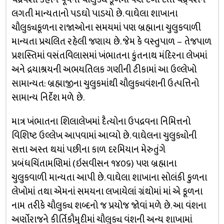
લગતી માન્યતાનો પડઘો પાડયો છે. વાઘેલા શાખાના
ચૌલુક્યકૂળના રાજાઓના સમયમાં પણ બ્રહ્માના ચુલુકવાળી
માન્યતા પ્રચલિત રહેલી જણાય છે. જેમ કે વસ્તુપાળ – તેજપાળ
પ્રશસ્તિમાં વસંતવિલાસમાં ખંભાતના કુંતનાથ મંદિરના લેખમાં
અને દ્રયાશ્રયની અભયતિલક ગણીની ટીકામાં આ ઉલ્લેખો
સામાન્યત: બ્રહ્માજીના ચુલુકમાંથી ચૌલુક્યવંશની ઉત્પત્તિનો
સામાન્ય નિર્દેશ મળે છે.
માત્ર ખંભાતના શિલાલેખમાં દૈત્યોના ઉપદ્રવના નિમિત્તનો
વિશિષ્ટ ઉલ્લેખ આપવામાં આવ્યો છે. વાઘેલના ચુલુક્યોની
સત્તા અસ્ત થયાં પછીના કાળ દરમિયાન મેરુતુંગે
પ્રબંધચિંતામણિમાં (ઇસવીસન ૧૪૦૬) પણ બ્રહ્માના
ચુલુકવાળી માન્યતા આપી છે. વાઘેલા શાખાના સોલંકી કુળના
લેખોમાં તથા એમનાં સમયના લખાયેલાં ગ્રંથોમાં માં એ કૂળના
નામ તરીકે ચૌલુક્ય શબ્દનો જ પ્રયોજ જોવાં મળે છે. આ વંશના
અર્ણોરાજને કીર્તિકૌમુદીમાં ચૌલુક્ય વંશની અન્ય શાખામાં