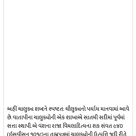
અહીં ચાલુક્ય શબ્દને સ્પષ્ટત: ચૌલુક્યનો પર્યાય માનવામાં આવે
છે. વાતાપીના ચાલુક્યોની એક શાખાએ સાતમી સદીમાં પૂર્વમાં
સત્તા સ્થાપી. એ વંશના રાજા વિમલાદિત્યના શક સંવત ૯૪૦
(ઇસવીસન ૧૦૧૮)ના તામ્રપત્રમાં ચાલુક્યોની ઉત્પત્તિ જુદી રીતે