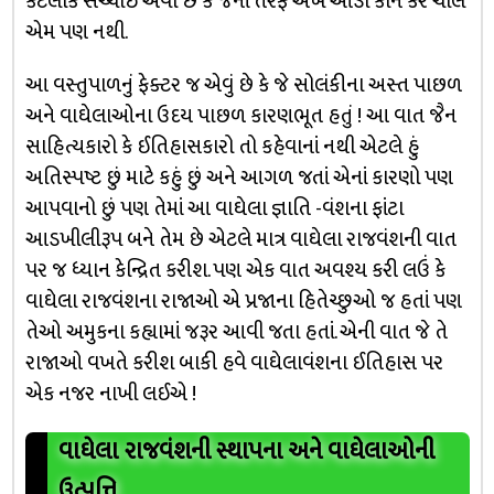
કેટલીક સચ્ચાઈ એવી છે કે જેનાં તરફ અંખ આડા કાન કરે ચાલે
એમ પણ નથી.
આ વસ્તુપાળનું ફેક્ટર જ એવું છે કે જે સોલંકીના અસ્ત પાછળ
અને વાઘેલાઓના ઉદય પાછળ કારણભૂત હતું ! આ વાત જૈન
સાહિત્યકારો કે ઈતિહાસકારો તો કહેવાનાં નથી એટલે હું
અતિસ્પષ્ટ છું માટે કહું છું અને આગળ જતાં એનાં કારણો પણ
આપવાનો છું પણ તેમાં આ વાઘેલા જ્ઞાતિ -વંશના ફાંટા
આડખીલીરૂપ બને તેમ છે એટલે માત્ર વાઘેલા રાજવંશની વાત
પર જ ધ્યાન કેન્દ્રિત કરીશ. પણ એક વાત અવશ્ય કરી લઉં કે
વાઘેલા રાજવંશના રાજાઓ એ પ્રજાના હિતેચ્છુઓ જ હતાં પણ
તેઓ અમુકના કહ્યામાં જરૂર આવી જતા હતાં. એની વાત જે તે
રાજાઓ વખતે કરીશ બાકી હવે વાઘેલાવંશના ઈતિહાસ પર
એક નજર નાખી લઈએ !
વાઘેલા રાજવંશની સ્થાપના અને વાઘેલાઓની
ઉત્પત્તિ