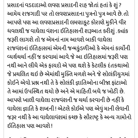
પ્રસાદનાં વડદાદાઓ લવણ પ્રસાદની રાહ જોતાં હતાં કે શું ?
આમેય રાજગાદી પર તો લવણપ્રસાદના પુત્રનો પુત્ર આવે છે. તો
આપણે પણ આ લવણપ્રસાદની લમણાકૂટ કોરાણે મુકીને વીર
ધવલથી જ વાઘેલા વંશના ઈતિહાસની શરૂઆત કરીશું . ક્યાંક
જરૂરી લાગશે તો જ એમનાં નામ આવશે બાકી વાઘેલા
રાજવંશનાં ઇતિહાસમાં એમની જન્મકુંડળીઓ કે એમનાં કાર્યોની
વ્યર્થચર્ચા નહીં જ કરવામાં આવે. જે આ ઇતિહાસમાં જરૂરી પણ
નથી આને લીધે એક ફાયદો એ પણ થશે કે કેટલીક દંતકથાઓ
જે પ્રચલિત થઇ છે એમાંથી મુક્તિ મળશે અને જે સોલંકીયુગમાં
કોઈને એવો પ્રશ્ન નથી તે કે સોલંકી જ્ઞાતિઓના બીજા ફાંટાઓ
તે આમાં ઉપસ્થિત થયો છે અને એ માહિતી બધે જ ખોટી છે.
આપણે ખાલી વાઘેલા રાજવંશની જ ચર્ચા કરવાની છે નહીં કે
વાઘેલા જ્ઞાતિ કે શબ્દની ! એટલે કોઈએ પણ એવું માની લેવાની
જરૂર નથી કે આ વાઘેલાવંશમાં કચ્છ કે સૌરાષ્ટ્ર કે અન્ય ગામોનો
ઈતિહાસ પણ આવશે !