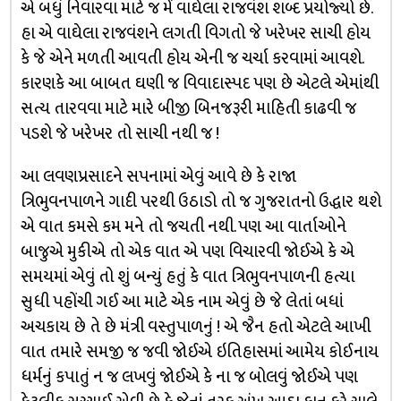
એ બધું નિવારવા માટે જ મેં વાઘેલા રાજવંશ શબ્દ પ્રયોજ્યો છે.
હા એ વાઘેલા રાજવંશને લગતી વિગતો જે ખરેખર સાચી હોય
કે જે એને મળતી આવતી હોય એની જ ચર્ચા કરવામાં આવશે.
કારણકે આ બાબત ઘણી જ વિવાદાસ્પદ પણ છે એટલે એમાંથી
સત્ય તારવવા માટે મારે બીજી બિનજરૂરી માહિતી કાઢવી જ
પડશે જે ખરેખર તો સાચી નથી જ !
આ લવણપ્રસાદને સપનામાં એવું આવે છે કે રાજા
ત્રિભુવનપાળને ગાદી પરથી ઉઠાડો તો જ ગુજરાતનો ઉદ્ધાર થશે
એ વાત કમસે કમ મને તો જચતી નથી. પણ આ વાર્તાઓને
બાજુએ મુકીએ તો એક વાત એ પણ વિચારવી જોઈએ કે એ
સમયમાં એવું તો શું બન્યું હતું કે વાત ત્રિભુવનપાળની હત્યા
સુધી પહોંચી ગઈ આ માટે એક નામ એવું છે જે લેતાં બધાં
અચકાય છે તે છે મંત્રી વસ્તુપાળનું ! એ જૈન હતો એટલે આખી
વાત તમારે સમજી જ જવી જોઈએ ઇતિહાસમાં આમેય કોઈનાય
ધર્મનું કપાતું ન જ લખવું જોઈએ કે ના જ બોલવું જોઈએ પણ