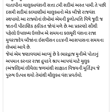
વાતાપીના ચાલુક્યવંશની સત્તા ૮મી સદીમાં અસ્ત પામી. તે પછી
દસમી સદીમાં કલ્યાણીમાં ચાલુક્યનો એક બીજો રાજવંશ
સ્થપાયો. આ રાજ્યોનાં લેખોમાં એમની કૂળોત્પત્તિ વિષે જુદી જ
જાતની પૌરાણિક હકીકત જોવાં મળે છે. આ પ્રકરણો સૌથી
પહેલો ઉપલબ્ધ ઉલ્લેખ એ સમયના કલચૂરી વંશના રાજા
યુવરાજદેવ બીજાંના ઇસવીસન ૯૯૪ની આસપાસના સમયના
લેખમાં આવે છે.
જેમાં એમ જણાવવામાં આવ્યું છે કે ભારદ્વાજ મુનીએ પોતાનું
અપમાન કરનાર રાજા દ્રુપદને શ્રાપ આપવાં માટે ચુલુક
(અંજલિ)માં લીધેલા જળમાંથી સાક્ષાત વિજયની મૂર્તિરૂપ જે
પુરુષ ઉત્પન્ન થયો તેમાંથી ચૌલુક્ય વંશ પ્રવર્તયો.