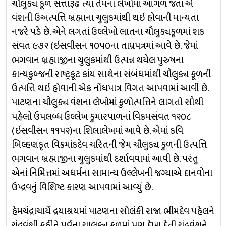
ચૌલુક્ય કૂળ સત્તારૂઢ ત્યાં તેમના લેખોમાં આગળ જતાં એ
વંશની ઉઅત્પત્તિ બ્રહ્માના ચુલુકમાંથી થઇ હોવાની માન્યતા
નજરે પડે છે. એને લગતાં ઉલ્લેખો લાતના ચૌલુક્યકૂળમાં શક
સંવત ૯૭૨ (ઇસવીસન ૧૦૫૦ના તામ્રપત્રમાં આવે છે. જેમાં
ભગવાન બ્રહ્માજીના ચુલુકમાંથી ઉત્પન્ન થયેલ પુરુષના
કાન્યકુબ્જની રાષ્ટ્રકૂટ કાંય સાથેના સંબંધમાંથી ચૌલુક્ય કૂળની
ઉત્પત્તિ થઇ હોવાની એક નોંધપાત્ર વિગત આપવામાં આવી છે.
પાટણના ચૌલુક્ય વંશના લેખોમાં કુળોત્પત્તિને લાગતો સૌથી
પહેલો ઉપલબ્ધ ઉલ્લેખ કુમારપાળનાં વિક્રમસંવત ૧૨૦૮
(ઇસવીસન ૧૧૫૨)ના શિલાલેખમાં આવે છે. એમાં કવિ
બિલ્હણકૃત વિક્રમાંકદેવ ચરિતની જેમ ચૌલુક્ય કુળની ઉત્પત્તિ
ભગવાન બ્રહ્માજીના ચુલુકમાંથી દર્શાવવામાં આવી છે. પરંતુ
એનાં નિમિત્તમાં અધર્મના સામાન્ય ઉલ્લેખની જગ્યાએ દાનવોના
ઉપ્દ્રવનું વિશિષ્ટ કારણ આપવામાં આવ્યું છે.
હેમચંદ્રાચાર્યે દ્રયાશ્રયમાં પાટણના સોલંકી રાજા ભીમદેવ પહેલને
ચંદ્રવંશી કહીને પૂર્વના ચાલુક્ય કૂળમાં પણ દેખા દેતી ચંદ્ર્વંશને