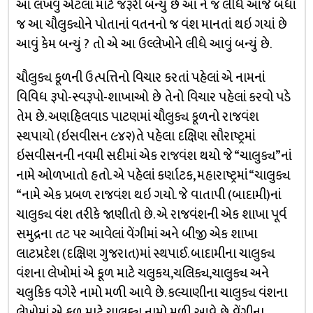
આ લખવું એટલાં માટે જરૂરી બન્યું છે આ ને જ લીધે આજે બધાં
જ આ ચૌલુક્યોને પોતાનાં વતનનો જ વંશ માનતાં થઇ ગયાં છે
આવું કેમ બન્યું ? તો એ આ ઉલ્લેખોને લીધે આવું બન્યું છે.
ચૌલુક્ય કૂળની ઉત્પત્તિનો વિચાર કરતાં પહેલાં એ નામનાં
વિવિધ રૂપો-સ્વરૂપો-શાખાઓ છે તેનો વિચાર પહેલાં કરવો પડે
તેમ છે. અણહિલવાડ પાટણમાં ચૌલુક્ય કૂળનો રાજવંશ
સ્થપાયો (ઇસવીસન ૯૪૨)તે પહેલા દક્ષિણ સૌરાષ્ટ્રમાં
ઇસવીસનની નવમી સદીમાં એક રાજવંશ થયો જે “ચાલુક્ય”નાં
નામે ઓળખાતો હતો. એ પહેલાં કર્ણાટક, મહારાષ્ટ્રમાં “ચાલુક્ય
“નામે એક પ્રબળ રાજવંશ થઇ ગયો. જે વાતાપી (બાદામી)નાં
ચાલુક્ય વંશ તરીકે જાણીતો છે. એ રાજવંશની એક શાખા પૂર્વ
સમુદ્રના તટ પર આવેલાં વેંગીમાં અને બીજી એક શાખા
લાટપ્રદેશ (દક્ષિણ ગુજરાત)માં સ્થપાઈ. બાદામીના ચાલુક્ય
વંશના લેખોમાં એ કૂળ માટે ચલુકય,ચલિક્ય,ચાલુક્ય અને
ચલુકિક વગેરે નામો મળી આવે છે. કલ્યાણીના ચાલુક્ય વંશના
લેખોમાં એ કૂળ માટે ચાલુક્ય નામો મળી આવે છે. વેંગીના