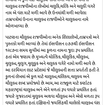
ચાલુક્ય રાજવીઓના લેખોમાં ચલુકિ,ચલ્કિ અને ચલુકી વગરે
નામ એ વંશ માટે મળી આવે છે. ઉનમાંથી મળી આવેલા
તામ્રપત્રોમાં ઉનાના ચાલુક્ય રાજવીઓને ચાલુક્યના નામે
ઓળખાવ્યા છે.
પાટણના ચૌલુક્ય રાજવીઓના અનેક શિલાલેખો,તામ્રપત્રો અને
પુસ્તકો મળી આવ્યાં છે. તેમાં ઇસવીસન ૯૭૭થી ઇસવીસન
૧૨૮૭ના સમય સુધીમાં આ કૂળના નામના જુદા રૂપ પ્રચલિત
હતાં એમ જણાય છે. મુખ્યત્વે ચોલ્કિક, ચૌલુકિક, ચૌલુક્ય,
ચુલુક્ય, ચુલુગ, ચુલુકુક અને ચલુકક વગેરે નામો મળી આવે છે.
આ દરમિયાન લાટ પ્રદેશમાં જે ચૌલુક્યની સત્તા પ્રવર્તતી હતી તે
કુળનાં લેખમાં એ કૂળ માટે ચાલુક્ય,ચલિકય, ચલુકય અને
ચૌલુક્ય શબ્દ પ્રયોજ્યો છે. આમ, આ રાજ્કૂળ માટે કર્ણાટક
મહારાષ્ટ્રમાં ચાલુક્ય અને એને મળતાં રૂપ વધારે પ્રચલિત હતાં.
જયારે ગુજરાતમાં ચુલુકય અથવા ચૌલુક્ય અને એણે મળતા રૂપ
વધારે પ્રચલિત હતાં. દક્ષિણનો જયસિંહથી ચાલેલો ચાલુક્ય વંશ