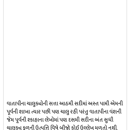
વાતાપીના ચાલુક્યોની સત્તા આઠમી સદીમાં અસ્ત પામી એમની
પૂર્વની શાખા ત્યાર પછી પણ ચાલુ રહી પરંતુ વાતાપીના વંશની
જેમ પૂર્વની શ્કાહાના લેખોમાં પણ દસમી સદીના અંત સુધી
ચાલુક્ય કૂળની ઉત્પત્તિ વિષે બીજો કોઈ ઉલ્લેખ મળતો નથી.