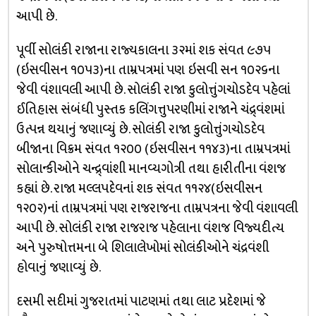
આપી છે.
પૂર્વી સોલંકી રાજાના રાજ્યકાલના ૩૨માં શક સંવત ૯૭૫
(ઇસવીસન ૧૦૫૩)ના તામ્રપત્રમાં પણ ઇસવી સન ૧૦૨૬ના
જેવી વંશાવલી આપી છે. સોલંકી રાજા કુલોત્તુંગચોડદેવ પહેલાં
ઈતિહાસ સંબંધી પુસ્તક કલિંગત્તુપરણીમાં રાજાને ચંદ્ર્વંશમાં
ઉત્પન્ન થયાનું જણાવ્યું છે. સોલંકી રાજા કુલોત્તુંગચોડદેવ
બીજાના વિક્રમ સંવત ૧૨૦૦ (ઇસવીસન ૧૧૪૩)ના તામ્રપત્રમાં
સોલાન્કીઓને ચન્દ્ર્વાંશી માનવ્યગોત્રી તથા હારીતીના વંશજ
કહ્યાં છે. રાજા મલ્લપદેવનાં શક સંવત ૧૧૨૪(ઇસવીસન
૧૨૦૨)નાં તામ્રપત્રમાં પણ રાજરાજના તામ્રપત્રના જેવી વંશાવલી
આપી છે. સોલંકી રાજા રાજરાજ પહેલાના વંશજ વિજ્યદીત્ય
અને પુરુષોત્તમના બે શિલાલેખોમાં સોલંકીઓને ચંદ્રવંશી
હોવાનું જણાવ્યું છે.
દસમી સદીમાં ગુજરાતમાં પાટણમાં તથા લાટ પ્રદેશમાં જે