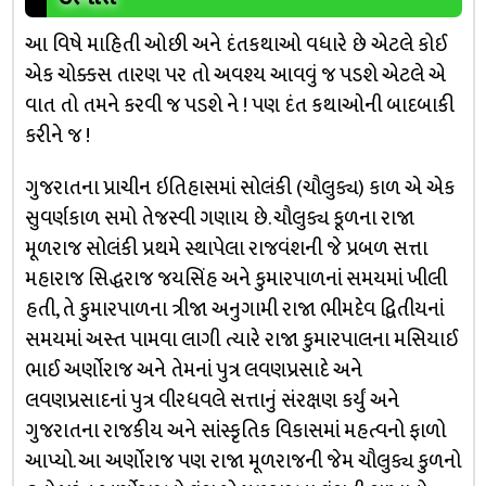
આ વિષે માહિતી ઓછી અને દંતકથાઓ વધારે છે એટલે કોઈ
એક ચોક્કસ તારણ પર તો અવશ્ય આવવું જ પડશે એટલે એ
વાત તો તમને કરવી જ પડશે ને ! પણ દંત કથાઓની બાદબાકી
કરીને જ !
ગુજરાતના પ્રાચીન ઇતિહાસમાં સોલંકી (ચૌલુક્ય) કાળ એ એક
સુવર્ણકાળ સમો તેજસ્વી ગણાય છે. ચૌલુક્ય કૂળના રાજા
મૂળરાજ સોલંકી પ્રથમે સ્થાપેલા રાજવંશની જે પ્રબળ સત્તા
મહારાજ સિદ્ધરાજ જયસિંહ અને કુમારપાળનાં સમયમાં ખીલી
હતી, તે કુમારપાળના ત્રીજા અનુગામી રાજા ભીમદેવ દ્વિતીયનાં
સમયમાં અસ્ત પામવા લાગી ત્યારે રાજા કુમારપાલના મસિયાઈ
ભાઈ અર્ણોરાજ અને તેમનાં પુત્ર લવણપ્રસાદે અને
લવણપ્રસાદનાં પુત્ર વીરધવલે સત્તાનું સંરક્ષણ કર્યું અને
ગુજરાતના રાજકીય અને સાંસ્કૃતિક વિકાસમાં મહત્વનો ફાળો
આપ્યો. આ અર્ણોરાજ પણ રાજા મૂળરાજની જેમ ચૌલુક્ય કુળનો