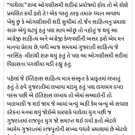
“વાઘેલા ” શબ્દ ઓગણીસમી સદીમાં પ્રયોજ્યો હોય તો એ કોણે
પ્રચલિત કર્યો હશે તે ! એક વસ્તુ તરફ તમારું ધ્યાન અવશ્ય
ખેંચું છું કે ઓગણીસમી સદી સુધીમાં તો જૈન સાહિત્યનુ પ્રમાણ
સારું એવું ઘટ્યું હતું પણ સાવ ઓછું તો નહોતું જ થયું. આ
અંગ્રેજી સાહિત્ય અને અંગ્રેજી કેળવણીની અસર હશે એમ મન
માનવા પ્રેરાય છે, વળી આજ સમયમાં ગુજરાતી સાહિત્ય જે
નરસિંહ -મીરાંથી શરુ થયું હતું તે પણ આ ઓગણીસમી સદીમાં
વિકાસના પગથીયા ચડી રહ્યું હતું.
પહેલાં જે ઈતિહાસ સાહિત્ય માત્ર સંસ્કૃત કે પ્રાકૃતમાં લખાતું
હતું તે હવે ગુજરાતીમાં લખાવા માંડયુ હતું. પણ લગભગ ૬૫૦
વરસ પછી એ ઈતિહાસ લખાય તો એમાં સચ્ચાઈની તો
બાદબાકી જ થઇ જાય જે આમાં બન્યું. અહી કેમ બન્યું એ સવાલ
દરેકના મનમાં થવું જોઈએ કારણકે વાઘેલા યુગ પછી જ
ગુજરાતમાં રાજપૂત યુગ જો સમાપ્ત થઇ ગયો હતો. એટલે
આમેય ગુજરાતમાં રાજપૂતોની સંખ્યા વધારે પ્રમાણમાં છે એટલે