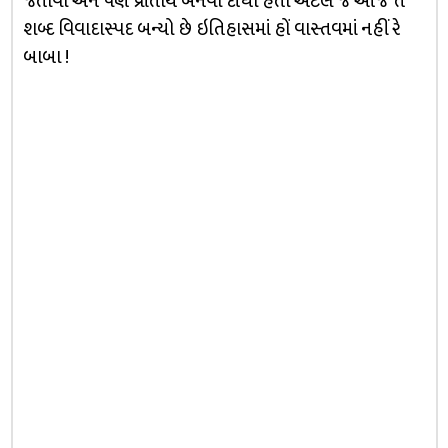
જતાવી એને પણ પ્રાંતીય બનવી દીધો હતો એટલે જ આજે તે
શબ્દ વિવાદાસ્પદ બન્યો છે ઇતિહાસમાં હોં વાસ્તવમાં નહીં રે
બાબા !