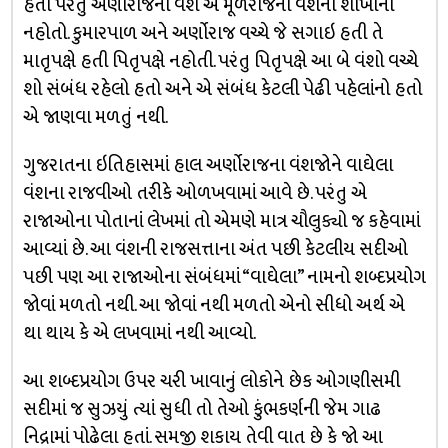
હતો પરંતુ અર્ણોરાજનો વંશ એ મૂળરાજના વંશની શાખાનો
નહોતો. કુમારપાળ અને અર્ણોરાજ વચ્ચે જે સગાઇ હતી તે
માતૃપક્ષે હતી પિતૃપક્ષે નહોતી. પરંતુ પિતૃપક્ષે આ બે વંશો વચ્ચે
શો સંબંધ રહેલો હતો અને એ સંબંધ કેટલી પેઢી પહેલાંનો હતો
એ જાણવા મળતું નથી.
ગુજરાતના ઇતિહાસમાં હાલ અર્ણોરાજના વંશજોને વાઘેલા
વંશના રાજવીઓ તરીકે ઓળખવામાં આવે છે. પરંતુ એ
રાજાઓના પોતાનાં લેખમાં તો એમણે માત્ર ચૌલુક્યો જ કહેવામાં
આવ્યાં છે. આ વંશની રાજસત્તાના અંત પછી કેટલીય સદીઓ
પછી પણ આ રાજાઓના સંબંધમાં “વાઘેલા” નામનો શબ્દપ્રયોગ
જોવાં મળતો નથી. આ જોવાં નથી મળતો એનો સીધો અર્થ એ
થા થાય કે એ લખવામાં નથી આવ્યો.
આ શબ્દપ્રયોગ ઉપર ચરી ખાવાનું લોકોને છેક ઓગણીસમી
સદીમાં જ સુઝયું ત્યાં સુધી તો તેઓ કુંભકર્ણની જેમ ગાઢ
નિદ્રામાં પોઢેલા હતાં. સમજી શકાય તેવી વાત છે કે જો આ