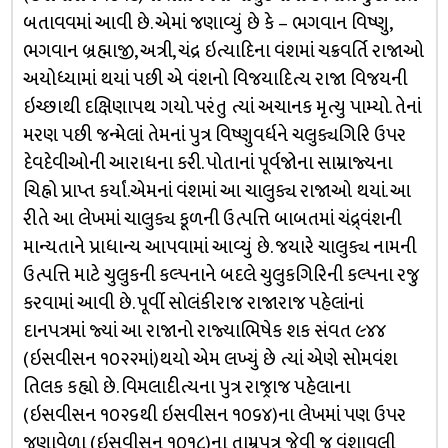
બતાવવમાં આવી છે. એમાં જણાવ્યું છે કે – ભગવાન વિષ્ણુ,
ભગવાન બ્રહ્માજી, અત્રી, ચંદ્ર ઇત્યાદિના વંશમાં ચક્રવર્તિ રાજાઓ
અયોધ્યામાં થયાં પછી એ વંશનો વિજયાદિત્ય રાજા વિજયની
ઇચ્છાથી દક્ષિણાપથ ગયો. પરંતુ ત્યાં અચાનક મૃત્યુ પામ્યો. તેનાં
મરણ પછી જન્મેલાં તેમનાં પુત્ર વિષ્ણુવર્ધને ચલુક્યગિરિ ઉપર
દેવદેવીઓની આરાધના કરી. પોતાનાં પૂર્વજોના સામ્રાજ્યના
ચિહ્નો પ્રાપ્ત કર્યાં.એમનાં વંશમાં આ ચાલુક્ય રાજાઓ થયાં. આ
રીતે આ લેખમાં ચાલુક્ય કૂળની ઉત્પત્તિ બાબતમાં ચંદ્ર્વંશની
માન્યતાને પ્રાધાન્ય આપવામાં આવ્યું છે. જયારે ચાલુક્ય નામની
ઉત્પત્તિ માટે ચુલુકની કલ્પનાને બદલે ચુલુકગિરિની કલ્પના રજુ
કરવામાં આવી છે. પૂર્વી સોલંકીરાજ રાજારાજ પહેલાંનાં
દાનપત્રમાં જ્યાં આ રાજાનો રાજ્યાભિષેક શક સંવત ૯૪૪
(ઇસવીસન ૧૦૨૨માં)થયો એમ લખ્યું છે ત્યાં એણે સોમવંશ
તિલક કહ્યો છે. વિમલાદીત્યના પુત્ર રાજ્રાજ પહેલાના
(ઇસવીસન ૧૦૨૬થી ઇસવીસન ૧૦૬૪)ના લેખમાં પણ ઉપર
જણાવેળા (ઇસવીસન ૧૦૧૮)ના તામ્રપત્ર જેવી જ વંશાવલી