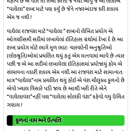
મહત્વ છે એ વાત તો તેઓ કરતાં જ નથી. આવું જ આ લોકોએ
“વાઘેલા” શબ્દ માટે પણ કર્યું છે જેને નજરઅંદાજ કરી શકાય
એમ જ નથી !
વાઘેલા રાજવંશ માટે “વાઘેલા ” શબ્દનો લેખિત પ્રયોગ એ
ઓગણીસમી સદીમાં લખાયેલાં ઈતિહાસ ગ્રંથોમાં દેખા દે છે. આ
શબ્દ પ્રયોગ મોટે ભાગે મૂળ ભાટ- ચારણોની અનુશ્રુતિઓ
(લોકશ્રુતિ)ઓમાં પ્રચલિત થયું હતું એમ માનવામાં આવે છે ત્યાર
પછી જ એ આ સદીમાં લખાયેલાં ઇતિહાસમાં પ્રયોજાયું હોય એ
સંભાવના નકારી શકાય એમ નથી. આ રાજવંશ માટે સામાન્યત:
માત્ર “વાઘેલા”નામ પ્રચલિત થયું હોઈ એ વંશ ચૌલુક્ય કૂળનો છે
એવો ખ્યાલ વિસારે પડી જાય છે. આથી ખરી રીતે એને
“વાઘેલાવંશ”નહીં પણ “વાઘેલા સોલંકી વંશ” કહેવો વધુ ઉચિત
ગણાય !
કૂળનાં નામ અને ઉત્પત્તિ