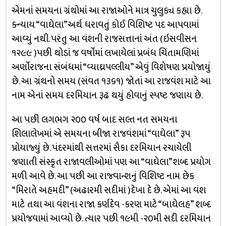
એમનાં સમયના ગ્રંથોમાં આ રાજાઓને માત્ર ચુલુક્ય કહ્યા છે.
ક્ન્યાય “વાઘેલા”અર્થ ધરાવતું કોઈ વિશિષ્ટ પદ આપવામાં
આવ્યું નથી. પરંતુ આ વંશની રાજસત્તાનાં અંત (ઇસવીસન
૧૨૯૯ )પછી થોડાં જ વર્ષોમાં લખાયેલાં પ્રબંધ ચિંતામણિમાં
અર્ણોરાજના સંબંધમાં “વ્યાઘ્રપલ્લીય” એવું વિશેષણ પ્રયોજાયું
છે. આ ગ્રંથનો સમય (સંવત ૧૩૬૧) જોતાં આ રાજવંશ માટે આ
નામ એનાં સમય દરમિયાન રૂઢ થયું હોવાનું સ્પષ્ટ જણાય છે.
આ પછી લગભગ ૨૦૦ વર્ષ બાદ સલ્ત નત સમયના
શિલાલેખમાં એ સમયના બીજા રાજવંશમાં “વાઘેલા” રૂપ
પ્રોયાજ્યું છે. પંદરમાંથી સત્તરમાં સૈકા દરમિયાન રચાયેલી
જણાતી સંસ્કૃત રાજાવલીઓમાં પણ આ “વાઘેલા”શબ્દ પ્રયોગ
મળી આવે છે. આ પછી આ રાજ્વાન્શનું વિશિષ્ટ નામ છેક
“મિરાતે અહમદી” (અઢારમી સદીમાં )દેખા દે છે. એમાં આ વંશ
માટે તથા આ વંશના રાજા કર્ણદેવ -કરણ માટે “બાઘેલહ” શબ્દ
પ્રયોજવામાં આવ્યો છે. ત્યાર પછી ૧૯મી -૨૦મી સદી દરમિયાન