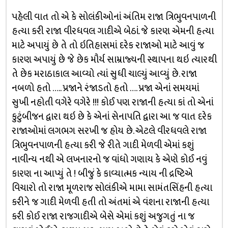
પહેલી વાત તો એ કે સોલંકીઓનાં અંતિમ રાજા ત્રિભુવનપાળની
હત્યા કરી રાજા વીરધવલ ગાદીએ બેઠાં. જે કારણ એમની હત્યા
માટે અપાયું છે તે તો ઇતિહાસમાં દરેક રાજાઓ માટે આવું જ
કારણ અપાયું છે જે છેક મૌર્ય સામ્રાજ્યની સ્થાપના થઇ ત્યારથી
તે છેક મરાઠાકાલ આવ્યો ત્યાં સુધી ચાલ્યું આવ્યું છે. રાજા
નબળો હતો ….. પ્રજાને રંજાડતો હતો …. પ્રજા એનાં સમયમાં
સુખી નહોતી વગેરે વગેરે !!! કોઈ પણ રાજાની હત્યા કાં તો એનાં
કુટુંબીજન દ્વારા થઇ છે કે એનાં સેનાપતિ દ્વારા આ જ વાત દરેક
રાજાઓમાં લગભગ સરખી જ હોય છે. એટલે વીરધવલે રાજા
ત્રિભુવનપાળની હત્યા કરી જે રીતે ગાદી મેળવી એમાં કશું
નાવીન્ય નથી એ લખનારનો જ વાંધો ગણાય કે એણે કોઈ નવું
કારણ ના આપ્યું તે ! બીજું કે કાવ્યાત્મક ન્યાય ની દ્રષ્ટિએ
વિચારો તો રાજા મૂળરાજ સોલંકીએ મામા સામંતસિંહની હત્યા
કરીને જ ગાદી મેળવી હતી તો અંતમાં એ વંશના રાજાની હત્યા
કરી કોઈ રાજા રાજગાદીએ બેસે એમાં કશું અજુગતું ના જ