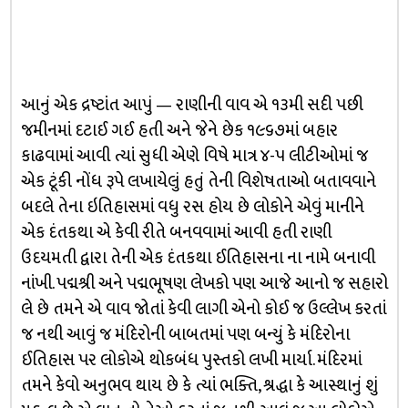
આનું એક દ્રષ્ટાંત આપું — રાણીની વાવ એ ૧૩મી સદી પછી
જમીનમાં દટાઈ ગઈ હતી અને જેને છેક ૧૯૬૭માં બહાર
કાઢવામાં આવી ત્યાં સુધી એણે વિષે માત્ર ૪-૫ લીટીઓમાં જ
એક ટૂંકી નોંધ રૂપે લખાયેલું હતું તેની વિશેષતાઓ બતાવવાને
બદલે તેના ઇતિહાસમાં વધુ રસ હોય છે લોકોને એવું માનીને
એક દંતકથા એ કેવી રીતે બનવવામાં આવી હતી રાણી
ઉદયમતી દ્વારા તેની એક દંતકથા ઈતિહાસના ના નામે બનાવી
નાંખી. પદ્મશ્રી અને પદ્મભૂષણ લેખકો પણ આજે આનો જ સહારો
લે છે તમને એ વાવ જોતાં કેવી લાગી એનો કોઈ જ ઉલ્લેખ કરતાં
જ નથી આવું જ મંદિરોની બાબતમાં પણ બન્યું કે મંદિરોના
ઈતિહાસ પર લોકોએ થોકબંધ પુસ્તકો લખી માર્યા. મંદિરમાં
તમને કેવો અનુભવ થાય છે કે ત્યાં ભક્તિ, શ્રદ્ધા કે આસ્થાનું શું