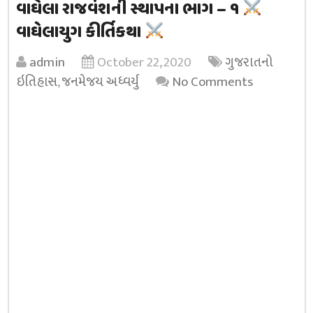
વાઘેલા રાજવંશની સ્થાપના ભાગ – ૧
વાઘેલાયુગ કીર્તિકથા
admin
October 22, 2020
ગુજરાતનો
ઇતિહાસ
,
જનમેજય અધ્વર્યુ
No Comments