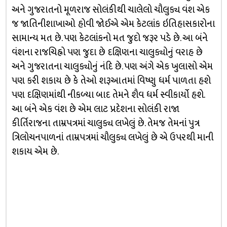
અને ગુજરાતનો મૂળરાજ સોલંકીથી ચાલેલો ચૌલુક્ય વંશ એક
જ જાતિનીશાખાઓ હોવી જોઈએ એમ કેટલાંક ઇતિહાસકારોના
સામાન્ય મત છે. પણ કેટલાંકનો મત જુદો જરૂર પડે છે. આ બંને
વંશના રાજચિહ્નો પણ જુદા છે દક્ષિણના ચાલુક્યોનું વરાહ છે
અને ગુજરાતના ચાલુક્યોનું નંદિ છે. પણ અંગે એક ખુલાસો એમ
પણ કરી શકાય છે કે તેઓ શરૂઆતમાં વિષ્ણુ ધર્મ પાળતા હશે
પણ દક્ષિણમાંથી નીકળ્યા બાદ તેમને શૈવ ધર્મ સ્વીકાર્યો હશે.
આ બંને એક વંશ છે એમ લાટ પ્રદેશના સોલંકી રાજા
કીર્તિરાજના તામ્રપત્રમાં ચાલુક્ય લખેલું છે. તેમજ તેમનાં પુત્ર
ત્રિલોચનપાળનાં તામ્રપત્રમાં ચૌલુક્ય લખેલું છે એ ઉપરથી માની
શકાય એમ છે.