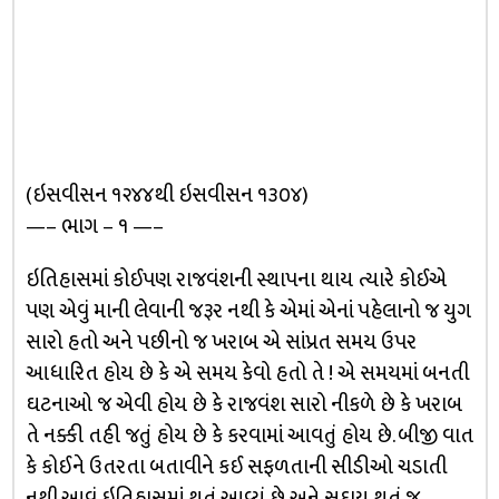
(ઇસવીસન ૧૨૪૪થી ઇસવીસન ૧૩૦૪)
—– ભાગ – ૧ —–
ઇતિહાસમાં કોઈપણ રાજવંશની સ્થાપના થાય ત્યારે કોઈએ
પણ એવું માની લેવાની જરૂર નથી કે એમાં એનાં પહેલાનો જ યુગ
સારો હતો અને પછીનો જ ખરાબ એ સાંપ્રત સમય ઉપર
આધારિત હોય છે કે એ સમય કેવો હતો તે ! એ સમયમાં બનતી
ઘટનાઓ જ એવી હોય છે કે રાજવંશ સારો નીકળે છે કે ખરાબ
તે નક્કી તહી જતું હોય છે કે કરવામાં આવતું હોય છે. બીજી વાત
કે કોઈને ઉતરતા બતાવીને કઈ સફળતાની સીડીઓ ચડાતી
નથી.આવું ઇતિહાસમાં થતું આવ્યું છે અને સદાય થતું જ