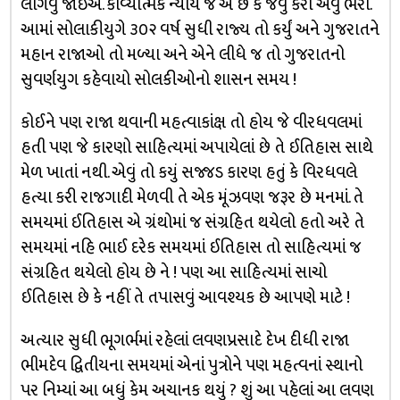
લાગવું જોઈએ. કાવ્યાત્મક ન્યાય જ એ છે કે જેવું કરો એવું ભરો.
આમાં સોલાકીયુગે ૩૦૨ વર્ષ સુધી રાજ્ય તો કર્યું અને ગુજરાતને
મહાન રાજાઓ તો મળ્યા અને એને લીધે જ તો ગુજરાતનો
સુવર્ણયુગ કહેવાયો સોલકીઓનો શાસન સમય !
કોઈને પણ રાજા થવાની મહત્વાકાંક્ષ તો હોય જે વીરધવલમાં
હતી પણ જે કારણો સાહિત્યમાં અપાયેલાં છે તે ઈતિહાસ સાથે
મેળ ખાતાં નથી. એવું તો કયું સજ્જડ કારણ હતું કે વિરધવલે
હત્યા કરી રાજગાદી મેળવી તે એક મૂંઝવણ જરૂર છે મનમાં. તે
સમયમાં ઈતિહાસ એ ગ્રંથોમાં જ સંગ્રહિત થયેલો હતો અરે તે
સમયમાં નહિ ભાઈ દરેક સમયમાં ઈતિહાસ તો સાહિત્યમાં જ
સંગ્રહિત થયેલો હોય છે ને ! પણ આ સાહિત્યમાં સાચો
ઈતિહાસ છે કે નહીં તે તપાસવું આવશ્યક છે આપણે માટે !
અત્યાર સુધી ભૂગર્ભમાં રહેલાં લવણપ્રસાદે દેખ દીધી રાજા
ભીમદેવ દ્વિતીયના સમયમાં એનાં પુત્રોને પણ મહત્વનાં સ્થાનો
પર નિમ્યાં આ બધું કેમ અચાનક થયું ? શું આ પહેલાં આ લવણ