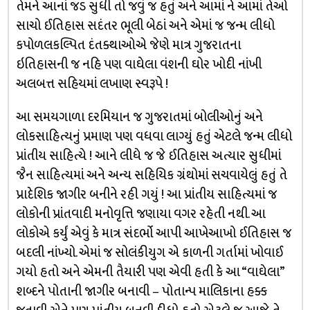
તેમને આનાં જડ સુધી તો જવું જ હતું અને આમાં ને આમાં તેઓ
સાચો ઈતિહાસ સદંતર ભૂલી બેઠાં અને એમાં જ જન્મ લીધો
કપોળલકલ્પિત દંતક્થાઓએ જેણે માત્ર ગુજરાતના
ઇતિહાસની જ નહિ પણ વાઘેલા વંશની ઘોર ખોદી નાંખી
અલબત્ત સહિયમાં લખાણ સ્વરૂપે !
આ સમયગાળા દરમિયાન જ ગુજરાતમાં બોલીઓનું અને
લોકસાહિત્યનું પ્રમાણ પણ વધવા લાગ્યું હતું એટલે જન્મ લીધો
પ્રાંતીય સાહિત્યે ! આને લીધે જ જે ઈતિહાસ અત્યાર સુધીમાં
જૈન સાહિત્યમાં અને અન્ય સહિયિક ગ્રંથોમાં સચવાયેલું હતું તે
પ્રાદેશિક જાગીર બનીને રહી ગયું ! આ પ્રાંતીય સાહિત્યમાં જ
લોકોની પ્રાંતવાદી મનોવૃત્તિ જણાયા વગર રહેતી નથી. આ
લોકોએ કર્યું એવું કે માત્ર સંદર્ભો આપી આખેઆખો ઈતિહાસ જ
બદલી નાંખ્યો. એમાં જ સોલંકીયુગ એ કાળની ગર્તામાં ખોવાઈ
ગયો હતો અને એમની તૈયારી પણ એવી હતી કે આ “વાઘેલા”
શબ્દને પોતાની જાગીર બનાવી – પોતાન્પ માલિકાના હક્ક