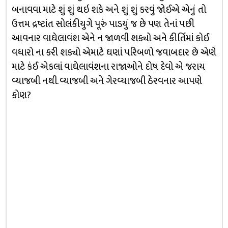
બનાવવા માટે શું શું થઇ શકે અને શું શું કરવું જોઈએ એનું તો
ઉત્તમ દ્રષ્ટાંત સોલંકીયુગે પૂરું પાડયું જ છે પણ તેનાં પછી
આવનાર વાઘેલાવંશ એને ન જાળવી શક્યો અને કીર્તિમાં કોઈ
વધારો ના કરી શક્યો એમાટે ઘણાં પરિબળો જવાબદાર છે એણે
માટે કંઈ એકલાં વાઘેલાવંશના રાજાઓને દોષ દેવો એ જરાય
વ્યાજબી નથી. વ્યાજબી અને ગેરવ્યાજબી ઠેરવનાર આપણે
કોણ?