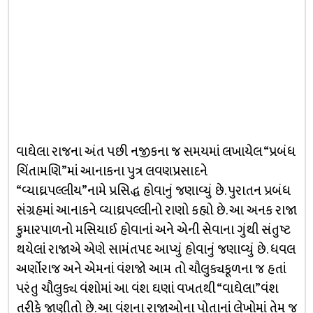
વાઘેલા રાજના અંત પછી નજીકના જ સમયમાં લખાયેલ “પ્રબંધ
ચિંતામણિ”માં આનાકના પુત્ર લવણપ્રસાદને
“વ્યાઘ્રપલ્લીય”નામે પ્રસિદ્ધ હોવાનું જણાવ્યું છે. પુરાતન પ્રબંધ
સંગ્રહમાં આનાકને વ્યાઘ્રપલ્લીનો રાણો કહ્યો છે. આ અનક રાજા
કુમારપાળનો મસિયાઈ હોવાનાં અને એની સેવાના ગુંથી સંતુષ્ટ
થયેલાં રાજાએ એણે સામંતપદ આપ્યું હોવાનું જણાવ્યું છે. ધવલ
અર્ણોરાજ અને એમનાં વંશજો આમ તો ચૌલુક્યકૂળના જ હતાં
પરંતુ ચૌલુક્ય વંશોમાં આ વંશ ઘણાં વખતથી “વાઘેલા”વંશ
તરીકે જાણીતો છે. આ વંશના રાજાઓના પોતાનાં લેખોમાં તેમ જ