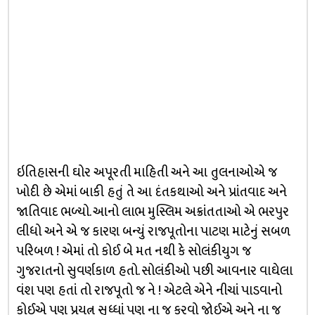
ઇતિહાસની ઘોર અપૂરતી માહિતી અને આ તુલનાઓએ જ
ખોદી છે એમાં બાકી હતું તે આ દંતકથાઓ અને પ્રાંતવાદ અને
જાતિવાદ ભળ્યો. આનો લાભ મુસ્લિમ અક્રાંતતાઓ એ ભરપુર
લીધો અને એ જ કારણ બન્યું રાજપૂતોના પાટણ માટેનું સબળ
પરિબળ ! એમાં તો કોઈ બે મત નથી કે સોલંકીયુગ જ
ગુજરાતનો સુવર્ણકાળ હતો. સોલંકીઓ પછી આવનાર વાઘેલા
વંશ પણ હતાં તો રાજપૂતો જ ને ! એટલે એને નીચાં પાડવાનો
કોઈએ પણ પ્રયત્ન સુધ્ધાં પણ ના જ કરવો જોઈએ અને ના જ