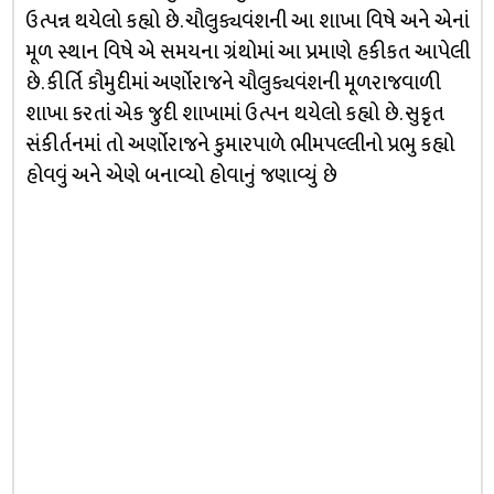
ઉત્પન્ન થયેલો કહ્યો છે. ચૌલુક્યવંશની આ શાખા વિષે અને એનાં
મૂળ સ્થાન વિષે એ સમયના ગ્રંથોમાં આ પ્રમાણે હકીકત આપેલી
છે. કીર્તિ કૌમુદીમાં અર્ણોરાજને ચૌલુક્યવંશની મૂળરાજવાળી
શાખા કરતાં એક જુદી શાખામાં ઉત્પન થયેલો કહ્યો છે. સુકૃત
સંકીર્તનમાં તો અર્ણોરાજને કુમારપાળે ભીમપલ્લીનો પ્રભુ કહ્યો
હોવવું અને એણે બનાવ્યો હોવાનું જણાવ્યું છે