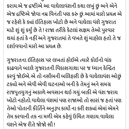
કરાય.એ જ દ્રષ્ટીએ આ વાઘેલાવંશની કથા લખું છું અને એને
એજ દ્રષ્ટિએ જોવા નમ્ર વિનંતી પણ કરું છું. આમાં મારો પ્રયત્ન એ
જ રહેશે કે ક્યાં ઈતિહાસ ખોટો છે અને વાઘેલા વંશે ગુજરાત
માટે શું શું કર્યું છે તે ! રાજા તરીકે કેટલાં સક્ષમ તેઓ પુરવાર
થયાં હતાં કે નહીં અને ગુજરાતમાં તે વખતે શું માહોલ હતો તે જ
દર્શાવવાનો મારો આ પ્રયત્ન છે.
ગુજરાતના ઈતિહાસ પર લખતાં હોઈએ ત્યારે કોઈનો વાંક
કાઢવાને બદલે ગુજરાતની વિકાસગાથા પર જ ધ્યાન કેન્દ્રિત
કરવું જોઈએ. એ તો નસીબની બલિહારી છે કે વાઘેલાવંશ ઓછું
ટક્યો અને એવી એવી ઘટનાઓ બની કે તેમનું અને સમગ્ર
રાજપૂતયુગનું અકાળે અવસાન થઇ ગયું. બાકી એ વંશ જરાય
ખોટો નહોતો. વાઘેલા વંશમાં પણ રાજાઓ તો સારાં જ હતાં પણ
તેઓ પોતાની કીર્તિને અનુરૂપ કાર્યો ના કરી શક્યાં એમાં એમને
તેમ કરવાની તક ના મળી એમ કહેવું ઉચિત ગણાય. વાઘેલા
વંશને એજ રીતે જોજો સૌ !