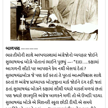
બાળપણ
————
ભારતીયોની સાથે અલ્પવાસ્થામાં અંગ્રેજોનો વ્યવહાર જોઇને
સુભાષચન્દ્ર બોઝે પોતાનાં ભાઈને પૂછ્યું —- “દાદા ….. કક્ષામાં
આગળની સીટો પર આપણને કેમ નથી બેસવાં દેતાં ?
સુભાષચંદ્રબોઝ જે પણ કંઈ કરતાં તે પૂરતાં આત્મવિશ્વાસ સાથે
કરતાં !!! અંગ્રેજ પ્રાધ્યાપક બોઝ્જીના માર્ક જોઇને દંગ રહી જતાં
હતાં. સુભાષચંદ્ર બોઝને કક્ષામાં સૌથી વધારે માર્ક્સ મળવાં છતાં
પણ જ્યારે છાત્રવૃત્તિ અંગ્રેજ બાળકને મળી તો એ ઉખડી પડયા.
સુભાષચંદ્ર બોઝે એ મિશનરી સ્કૂલ છોડી દીધી. એ સમયે