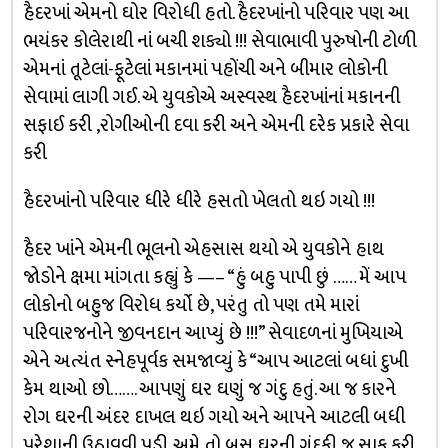
હૈદરખાં એમનો ઘોર વિરોધી હતો. હૈદરખાંનો પરિવાર પણ આ
ભયંકર કોલેરાથી નાં બચી શક્યો !!! સેવાભાવી પુરુષોની ટોળી
એમનાં તૂટેલાં-ફૂટેલાં મકાનમાં પહોંચી અને બીમાર લોકોની
સેવામાં લાગી ગઈ. એ યુવકોએ અસ્વસ્થ હૈદરખાંનાં મકાનની
સફાઈ કરી ,રોગીઓની દવા કરી અને એમની દરેક પ્રકારે સેવા
કરી
હૈદરખાંનો પરિવાર ધીરે ધીરે હસતો ખેલતો થઇ ગયો !!!
હૈદર ખાંને એમની ભૂલનો એહસાસ થયો એ યુવકોને હાથ
જોડોને ક્ષમા માંગતા કહ્યું કે —– “હું બહુ પાપી છું …… મેં આપ
લોકોનો બહુજ વિરોધ કર્યો છે, પરંતુ તો પણ તમે મારાં
પરિવારજનોને જીવનદાન આપ્યું છે !!!” સેવાદળનાં મુખિયાએ
એને અત્યંત સ્નેહપૂર્વક સમજાવ્યું કે “આપ આટલાં બધાં દુખી
કેમ થાઓ છો……. આપણું ઘર ઘણું જ ગંદુ હતું. આ જ કારને
રોગ ઘરની અંદર દાખલ થઇ ગયો અને આપને આટલી બધી
પરેશાની ઉઠાવવી પડી. અમે તો બસ ઘરની ગંદકી જ સાફ કરી