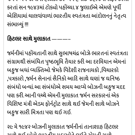
કરતાં સન ૧૯૪૩માં ટોક્યો પહોંચ્યા. ૪ જુલાઈએ એમણે પૂર્વી
એશિયામાં ચાલવાંવાળાં ભારતીય સ્વતંત્રતા આંદોલનનું નેતૃત્વ
સંભાળ્યું !!!
હિટલર સાથે મુલાકાત
———–
જર્મનીમાં પહોંચતાની સાથે સુભાષચંદ્ર બોઝે ભારતનાં સ્વતંત્રતા
સંગ્રામથી સંબંધિત પૃષ્ઠભૂમિ તૈયાર કરી આ દરમિયાન એમનાં
બહુજ બધાં વ્યક્તિઓ જેમકે વિદેશી રાજનાયકો ,વિચારકો
,પત્રકારો ,જર્મન સેનાનાં સૈનિકો આદિ સાથે ઘણાં જ ઘનિષ્ઠ
સંબંધો બન્યાં. આ સંબંધોએ સમય આવ્યે બોઝની બહુજ મદદ
પણ કરી. આની વચ્ચે એમની મુલાકાત જર્મન સરકારનાં એક
વિશિષ્ટ મંત્રી એડમ ફોર્નટ્રોટ સાથે થઈ જેમની સાથે બોઝને
બહુજ સારી મિત્રતા પણ થઈ ગઈ.
૨૯ મે ૧૯૪૨ બોઝની મુલાકાત જર્મનીનાં તાનાશાહ હિટલર