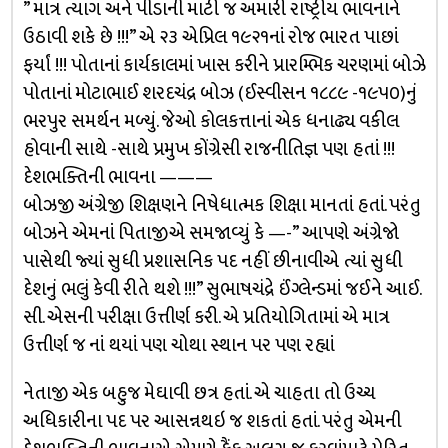
” માત્ર ત્યાગ અને પીડાની માટી જ અમારી રાષ્ટ્રીય ભાવનાને
ઉઠાવી શકે છે !!!” એ ૨૩ એપ્રિલ ૧૯૨૧નાં રોજ ભારત પાછાં
ફર્યાં !!! પોતાનાં કાર્યકાલમાં ખાસ કરીને પ્રારમ્ભિક ચરણમાં બોઝે
પોતાનાં મોટાભાઈ શરદચંદ્ર બોઝ (ઈસ્વીસન ૧૮૮૯ -૧૯૫૦)નું
ભરપુર સમર્થન મળ્યું. જેઓ કોલકત્તાનાં એક ધનાઢ્ય વકીલ
હોવાની સાથે -સાથે પ્રમુખ કોંગ્રેસી રાજનીતિજ્ઞ પણ હતાં !!!
દેશભક્તિની ભાવના ———
બોઝજી અંગ્રેજી શિક્ષણને નિષેધાત્મક શિક્ષા માનતાં હતાં. પરંતુ
બોઝને એમનાં પિતાજીએ સમજાવ્યું કે —-” આપણે અંગ્રેજો
પાસેથી જ્યાં સુધી પ્રશાસનિક પદ નહીં છીનાવીએ ત્યાં સુધી
દેશનું ભલું કેવી રીતે થશે !!!” સુભાષચંદ્રે ઈંગ્લેન્ડમાં જઈને આઈ.
સી. એસની પરીક્ષા ઉત્તીર્ણ કરી. એ પ્રતિયોગિતામાં એ માત્ર
ઉત્તીર્ણ જ નાં થયાં પણ ચોથા સ્થાન પર પણ રહ્યાં
નેતાજી એક બહુજ મેઘાવી છત્ર હતાં. એ ચાહતા તો ઉચ્ચ
અધિકારીના પદ પર આસન્નથઇ જ શકતાં હતાં. પરંતુ એમની