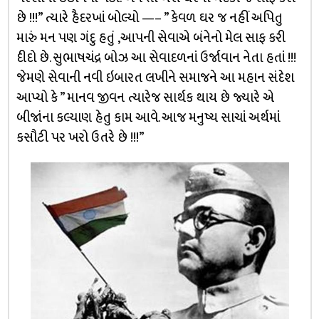
છે !!!” ત્યારે હૈદરખાં બોલ્યો —– ” કેવળ ઘર જ નહીં અપિતુ
મારું મન પણ ગંદુ હતું ,આપની સેવાએ બંનેનો મેલ સાફ કરી
દીદો છે. સુભાષચંદ્ર બોઝ આ સેવાદળનાં ઉર્જાવાન નેતા હતાં !!!
જેમણે સેવાની નવી ઇબારત લખીને સમાજને આ મહાન સંદેશ
આપ્યો કે ” માનવ જીવન ત્યારેજ સાર્થક થાય છે જ્યારે એ
બીજાંના કલ્યાણ હેતુ કામ આવે. આજ મનુષ્ય સાચાં અર્થમાં
કસૌટી પર ખરો ઉતરે છે !!!”