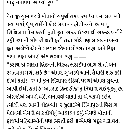
માથું નમાવવા આવ્યો છું !!!”
નેતાજી સુભાષચંદ્રે પોતાનો સંપૂર્ણ સમય સ્વાધ્યાયમાં લગાવ્યો.
જ્યાં વર્ષા, ધૂપ, સર્દીનો કોઈ બચાવ નહોતો અને જલવાયુ
શિથિલતા પેદા કરતી હતી. જૂતાં અકડાઈ જવાથી અક્કડ બનીને
રહી જવાની બીમારી થતી હતી તથા બોર્ડ પણ લાકડાંનાં બન્યાં
હતાં. અંગ્રેજો એમને વારંવાર જેલમાં મોકલતાં રહ્યાં અને રિહા
કરતાં રહ્યાં. એમણે એક સભામાં કહ્યું ——–
“કદાચ જો ભારત બ્રિટનની વિરુદ્ધ લડાઈમાં ભાગ લે તો એને
સ્વતંત્રતા મળી શકે છે ” એમણે ગુપ્તરૂપે આની તૈયારી શરુ કરી
દીધી હતી !!! ૨૫મી જુને સિંગાપુર રેડિયો પરથી એમણે સુચના
આપી દીધી હતી કે “આઝાદ હિન્દ ફૌજ”નું નિર્માણ થઇ ચુક્યું છે.
અંગ્રેજોએ એમણે બંદી બનાવવાં ચાહ્યાં તો એ ચકમો દઈને
ત્યાંથી પણ ભાગી નીકળ્યાં !! ૨ જુલાઈએ સિંગાપુરનાં વિશાળ
મેદાનમાં એમણે ભારતીયોનું આહ્વાહન કર્યું. એમણે પોતાની
ફૌજમાં મહિલાઓની પણ ભરતી કરી !!! એમણે બંદૂક ચલાવતાં