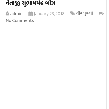
નેતાજી સુભાષચંદ્ર બોઝ
admin
January 23, 2018
વીર પુરુષો
No Comments