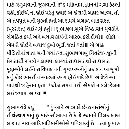
માટે ઝઝુમવાની-જૂઝવાની !!!” ૬ મહિનામાં જ્ઞાનની ગંગા કેટલી
વહી, કોઈએ ના જોઈ પરંતુ જ્યારે એ જેલથી બહાર આવ્યાં તો
એ તપપૂત બની ચૂક્યાં હતાં. આ સમયે બંગાળ બાઢગ્રસ્ત
(પૂરગ્રસ્ત) થઇ ગયું હતું !!! સુભાષબાબુએ નિષ્ઠાવાન યુવકોને
સંગઠિત કર્યા અને બચાવ કાર્યનો આરંભ કરી દીધો !!! લોકો
એમણે જોઇને બધાજ દુખો ભૂલી જતાં હતાં !!! એ બાઢ
પીડિતોનાં ત્રાતા બની ગયાં હતાં. સુભાષબાબુ ચિતરંજનજીની
પ્રેરણાથી ૨ પત્રો ચલાવવા લાગ્યાં. સાધારણથી સાધારણ
મુદ્દાઓને લઈને સચિવાલયની ગુપ્તખબરોનું પ્રકાશન બાખૂબી
કર્યું. કોઈ ભારતીય આટલાં દબંગ હોઈ શકે છે !!! અંગ્રેજો આ
વાતથી જ હેરાન હતાં !!! થોડાં સમય પછી એમણે માંડલે જેલમાં
લઇ જવામાં આવ્યાં !!!
સુભાષચંદ્રે કહ્યું —— ” હું આને આઝાદી ઇચ્છનારાંઓનું
તીર્થસ્થળ માનું છું મારું સૌભાગ્ય છે કે જે સ્થાનને તિલક, લાલ
લજપત રાય આદિ ક્રાંતિકારીઓએ પવિત્ર કર્યું છે…..ત્યાં હું મારું