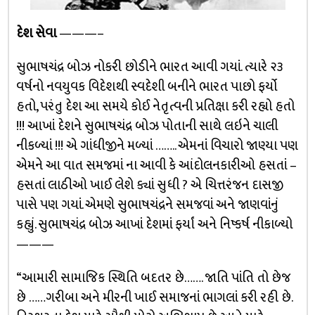
દેશ સેવા
———–
સુભાષચંદ્ર બોઝ નોકરી છોડીને ભારત આવી ગયાં. ત્યારે ૨૩
વર્ષનો નવયુવક વિદેશથી સ્વદેશી બનીને ભારત પાછો ફર્યો
હતો, પરંતુ દેશ આ સમયે કોઈ નેતૃત્વની પ્રતિક્ષા કરી રહ્યો હતો
!!! આખાં દેશને સુભાષચંદ્ર બોઝ પોતાની સાથે લઇને ચાલી
નીકળ્યાં !!! એ ગાંધીજીને મળ્યાં …….. એમનાં વિચારો જાણ્યા પણ
એમને આ વાત સમજમાં ના આવી કે આંદોલનકારીઓ હસતાં –
હસતાં લાઠીઓ ખાઈ લેશે ક્યાં સુધી ? એ ચિત્તરંજન દાસજી
પાસે પણ ગયાં. એમણે સુભાષચંદ્રને સમજવાં અને જાણવાંનું
કહ્યું. સુભાષચંદ્ર બોઝ આખાં દેશમાં ફર્યાં અને નિષ્કર્ષ નીકાળ્યો
———
“આમારી સામાજિક સ્થિતિ બદતર છે……. જાતિ પાંતિ તો છેજ
છે ……ગરીબા અને મીરની ખાઈ સમાજનાં ભાગલાં કરી રહી છે.