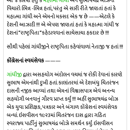
આ જ કારણ હતું કે
મહાત્મા ગાંધી
અને સુભાષચંદ્ર બોઝનાં
વિચારો ભિન્ન -ભિન્ન હતાં, પરંતુ એ સારી રીતે જાણતાં હતાં કે
મહાત્મા ગાંધી અને એમનો મકસદ એક જ છે ——એટલે કે
દેશની આઝાદી !!! એ એપણ જાણતાં હતાં કે મહાત્મા ગાંધી જ
દેશનાં “રાષ્ટ્રપિતા “કહેડાવવાનાં સાચેસાચા હકદાર છે !!!
સૌથી પહેલાં ગાંધીજીને રાષ્ટ્રપિતા કહેવાંવાળાં નેતાજી જ હતાં !!!
કોંગ્રેસનાં સ્વયંસેવક
———
ગાંધીજી
દ્વારા અસહયોગ અંદોલન વચમાં જ રોકી દેવાનાં કારણે
સુભાષ એમનાંથી દુખી હતાં. કાલાંતરમાં એ દેશબંધુ ચિતરંજન
દાસની નજીક આવ્યાં તથા એમનાં વિશ્વાસપાત્ર એવં અનન્ય
સહયોગી બનવાનું ગૌરવ પ્રાપ્ત કર્યું !!! અહીં સુભાષચંદ્ર બોઝ
એક યુવા પ્રશિક્ષક, પત્રકાર અને બંગાળ કોંગ્રેસનાં સ્વયંસેવક
બન્યાં. ઇસવીસન ૧૯૨૩માં ચિતરંજન દાસ દ્વારા ગઠિત
સ્વરાજ્ય પાર્ટીનું સુભાષચંદ્ર બોઝે સમર્થન કર્યું. ઇસવીસન