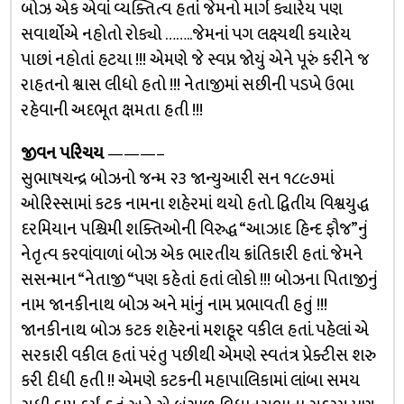
બોઝ એક એવાં વ્યક્તિત્વ હતાં જેમનો માર્ગ ક્યારેય પણ
સવાર્થોએ નહોતો રોક્યો ……..જેમનાં પગ લક્ષ્યથી કયારેય
પાછાં નહોતાં હટયા !!! એમણે જે સ્વપ્ન જોયું એને પૂરું કરીને જ
રાહતનો શ્વાસ લીધો હતો !!! નેતાજીમાં સછીની પડખે ઉભા
રહેવાની અદભૂત ક્ષમતા હતી !!!
જીવન પરિચય
———–
સુભાષચન્દ્ર બોઝનો જન્મ ૨૩ જાન્યુઆરી સન ૧૮૯૭માં
ઓરિસ્સામાં કટક નામના શહેરમાં થયો હતો. દ્વિતીય વિશ્વયુદ્ધ
દરમિયાન પશ્ચિમી શક્તિઓની વિરુદ્ધ “આઝાદ હિન્દ ફૌજ”નું
નેતૃત્વ કરવાંવાળાં બોઝ એક ભારતીય ક્રાંતિકારી હતાં. જેમને
સસન્માન “નેતાજી “પણ કહેતાં હતાં લોકો !!! બોઝના પિતાજીનું
નામ જાનકીનાથ બોઝ અને માંનું નામ પ્રભાવતી હતું !!!
જાનકીનાથ બોઝ કટક શહેરનાં મશહૂર વકીલ હતાં. પહેલાં એ
સરકારી વકીલ હતાં પરંતુ પછીથી એમણે સ્વતંત્ર પ્રેક્ટીસ શરુ
કરી દીધી હતી !! એમણે કટકની મહાપાલિકામાં લાંબા સમય