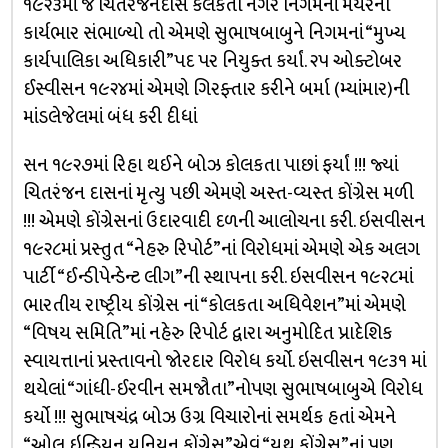
૧૯૨૩માં જ ચિતરંજનદાસે કલકતા નગર નિગમનાં મેયરનો
કાર્યભાર સંભાળ્યો તો એમણે સુભાષબાબુને નિગમનાં “મુખ્ય
કાર્યપાલિકા અધિકારી”પદ પર નિયુક્ત કર્યાં. ૨૫ ઓક્ટોબર
ઈસ્વીસન ૧૯૨૪માં એમણે ગિરફ્તાર કરીને બર્મા (મ્યાંમાર)ની
માંડલેજેલમાં બંધ કરી દીધાં
સન ૧૯૨૭માં રિહા થઈને બોઝ કોલકતા પાછાં ફર્યાં !!! જ્યાં
ચિતરંજન દાસનાં મૃત્યુ પછી એમણે અસ્ત-વ્યસ્ત કોંગ્રેસ મળી
!!! એમણે કોંગ્રેસનાં ઉદારવાદી દળની આલોચના કરી. ઇસવીસન
૧૯૨૮માં પ્રસ્તુત “નેહરુ રિપોર્ટ”નાં વિરોધમાં એમણે એક અલગ
પાર્ટી “ઈન્ડીપેન્ડેન્ટ લીગ”ની સ્થાપના કરી. ઇસવીસન ૧૯૨૮માં
ભારતીય રાષ્ટ્રીય કોંગ્રેસ નાં “કોલકતા અધિવેશન”માં એમણે
“વિષય સમિતિ”માં નહેરુ રિપોર્ટ દ્વારા અનુમોદિત પ્રાદેશિક
સ્વાયત્તાનાં પ્રસ્તાવનો જોરદાર વિરોધ કર્યો. ઇસવીસન ૧૯૩૧ માં
થયેલાં “ગાંધી-ઈરવીન સમજૌતા”નોપણ સુભાષબાબુએ વિરોધ
કર્યો !!! સુભાષચંદ્ર બોઝ ઉગ્ર વિચારોનાં સમર્થક હતાં એમને
“ઓલ ઇન્ડિયન યુનિયન કોંગ્રેસ”એવં “યુથ કોંગ્રેસ”નાં પણ