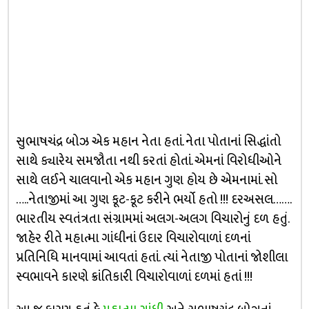
સુભાષચંદ્ર બોઝ એક મહાન નેતા હતાં. નેતા પોતાનાં સિદ્ધાંતો
સાથે ક્યારેય સમજૌતા નથી કરતાં હોતાં. એમનાં વિરોધીઓને
સાથે લઈને ચાલવાનો એક મહાન ગુણ હોય છે એમનામાં. સો
…..નેતાજીમાં આ ગુણ કૂટ-કૂટ કરીને ભર્યો હતો !!! દરઅસલ…….
ભારતીય સ્વતંત્રતા સંગ્રામમાં અલગ-અલગ વિચારોનું દળ હતું.
જાહેર રીતે મહાત્મા ગાંધીનાં ઉદાર વિચારોવાળાં દળનાં
પ્રતિનિધિ માનવામાં આવતાં હતાં. ત્યાં નેતાજી પોતાનાં જોશીલા
સ્વભાવને કારણે ક્રાંતિકારી વિચારોવાળાં દળમાં હતાં !!!