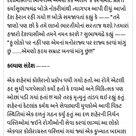
દેશભક્તિની ભાવનાએ એમણે કૈંક અલગ જ કરવાંમાટે પ્રેરિત
કર્યાંસુભાષચંદ્ર બોઝે નોકરીમાંથી ત્યાગપત્ર આપી દીધું. આખો
દેશ હેરાન રહી ગયો !!! બોઝે સમજાવતાં કહ્યું કે —— “તમે
જાણો પણ છો કે તમે લાખો ભારતીયોનાં સરતાજ થશો ?તમારાં
હજારો દેશવાસીઓ તમને નમન કરશે ? સુભાષચંદ્રે કહ્યું ——
“હું લોકો પર નહીં પણ એમનાં મનોરાજ્ય પર રાજ્ય કરવાં માંગું
છું ……..એમણો હૃદય સમ્રાટ બનવાં માંગુ છું!!!”
કલ્યાણ સંદેશ
——–
એક શહેરમાં કોલેરાનો પ્રકોપ વધી ગયો હતો. આ રોગે એટલી
હદ સુધી પગપેસારો કર્યો હતો કે દવાઓ અને ચિકિત્સક પણ
ઓછાં પડી ગયાં હતાં !!! ચારે તરફ મૃત્યુનું તાંડવ થઇ રહ્યું હતું.
શહેરનાં કેટલાંક કર્મથ અને સેવાભાવી યુવકોએ આવી વિકટ
સ્થિતિમાં એક દળનું ગઠન કર્યું હતું. આ દળ શહેરની નિર્ધન
વસ્તિઓમાં જઈને રોગીઓની સેવા કરવાં લાગ્યાં. આ લોકો
એકવાર કોલેરાગ્રસ્ત વસ્ત્તિમાં ગયાં જ્યાં એક કુખ્યાત બદમાશ