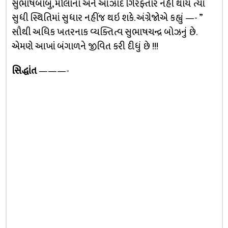
સુભાષબાબુ, મૌલાના અને આઝાદ ગિરફ્તાર નહીં થાય ત્યાં
સુધી સ્થિતિમાં સુધાર નહીંજ થઇ શકે. અંગ્રેજોએ કહ્યું —- ”
સૌથી અધિક ખતરનાક વ્યક્તિત્વ સુભાષચન્દ્ર બોઝનું છે.
એમણે આખાં બંગાળને જીવિત કરી દીધું છે !!!
સિદ્ધાંત
———-