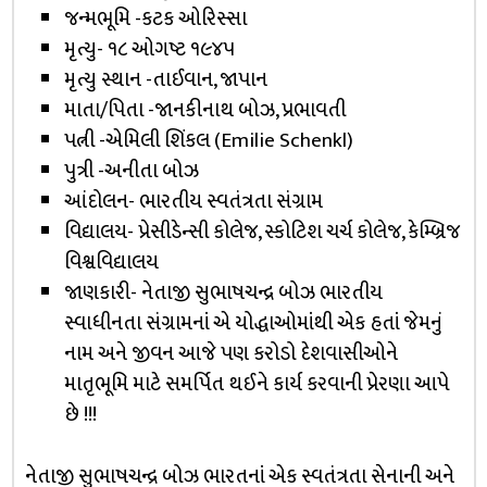
જન્મભૂમિ -કટક ઓરિસ્સા
મૃત્યુ- ૧૮ ઓગષ્ટ ૧૯૪૫
મૃત્યુ સ્થાન -તાઈવાન, જાપાન
માતા/પિતા -જાનકીનાથ બોઝ, પ્રભાવતી
પત્ની -એમિલી શિંકલ (Emilie Schenkl)
પુત્રી -અનીતા બોઝ
આંદોલન- ભારતીય સ્વતંત્રતા સંગ્રામ
વિદ્યાલય- પ્રેસીડેન્સી કોલેજ, સ્કોટિશ ચર્ચ કોલેજ, કેમ્બ્રિજ
વિશ્વવિદ્યાલય
જાણકારી- નેતાજી સુભાષચન્દ્ર બોઝ ભારતીય
સ્વાધીનતા સંગ્રામનાં એ યોદ્ધાઓમાંથી એક હતાં જેમનું
નામ અને જીવન આજે પણ કરોડો દેશવાસીઓને
માતૃભૂમિ માટે સમર્પિત થઈને કાર્ય કરવાની પ્રેરણા આપે
છે !!!
નેતાજી સુભાષચન્દ્ર બોઝ ભારતનાં એક સ્વતંત્રતા સેનાની અને