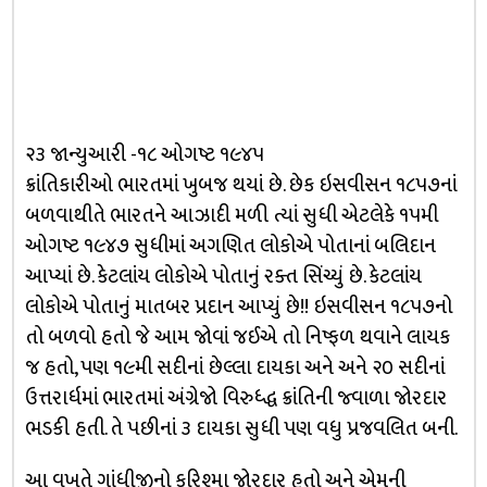
૨૩ જાન્યુઆરી -૧૮ ઓગષ્ટ ૧૯૪૫
ક્રાંતિકારીઓ ભારતમાં ખુબજ થયાં છે. છેક ઇસવીસન ૧૮૫૭નાં
બળવાથીતે ભારતને આઝાદી મળી ત્યાં સુધી એટલેકે ૧૫મી
ઓગષ્ટ ૧૯૪૭ સુધીમાં અગણિત લોકોએ પોતાનાં બલિદાન
આપ્યાં છે. કેટલાંય લોકોએ પોતાનું રક્ત સિંચ્યું છે. કેટલાંય
લોકોએ પોતાનું માતબર પ્રદાન આપ્યું છે!! ઇસવીસન ૧૮૫૭નો
તો બળવો હતો જે આમ જોવાં જઈએ તો નિષ્ફળ થવાને લાયક
જ હતો, પણ ૧૯મી સદીનાં છેલ્લા દાયકા અને અને ૨૦ સદીનાં
ઉત્તરાર્ધમાં ભારતમાં અંગ્રેજો વિરુધ્દ્ધ ક્રાંતિની જ્વાળા જોરદાર
ભડકી હતી. તે પછીનાં ૩ દાયકા સુધી પણ વધુ પ્રજવલિત બની.
આ વખતે ગાંધીજીનો કરિશ્મા જોરદાર હતો અને એમની