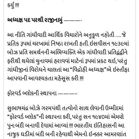
કર્યું !!!
અધ્યક્ષ પદ પરથી રાજીનામું
———-
આ નીતિ ગાંધીવાદી આર્થિક વિચારોને અનુકૂળ નહોતી ….. જે
પ્રતિક રૂપમાં ચરખામાં નિષ્ઠા રાખતી હતી. ઇસવીસન ૧૯૩૯માં
બોઝ પ્રતિ સમર્થનની અભિવ્યક્તિ એક ગાંધીવાદી પ્રતિદ્વંદ્વીને
ફરીથી થયેલાં ચુનાવમાં હરાવવાં માટેનાં રૂપમાં પ્રકટ થઇ, પરંતુ
ગાંધીજીનાં વિરોધને ચાલતાં આ “વિદ્રોહી અધ્યક્ષ”એ ઇસ્તીફા
આપવાની આવશ્યકતા મહેસૂસ કરી !!!
ફોરવર્ડ બ્લોકની સ્થાપના ———–
સુભાષચંદ્ર બોઝે ગરમપંથી તત્વોનો સાથ લેવાની ઉમ્મીદમાં
“ફોરવર્ડ બ્લોક”ની સ્થાપના કરી, પરંતુ સન ૧૯૪૦માં એમણે
પુન:બંદી બનાવી દેવામાં આવ્યાં !!! ભારતીય ઇતિહાસની આ
નાજુક ઘડીમાં બંદી બની રહેવાથી એમનો ઇન્ક્કર આમરણાંત