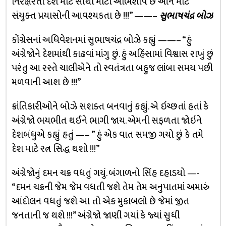
નિરક્ષરતા દેશ માટે સૌથી મોટો અભિશાપ છે આને માટે
સંયુક્ત પ્રયાસોની આવશ્યકતા છે !!!” ——–
સુભાષચંદ્ર બોઝ
કોંગ્રેસનાં અધિવેશનમાં સુભાષચંદ્ર બોઝે કહ્યું ——– “હું
અંગ્રેજોને દેશમાંથી કાઢવાં માંગુ છું. હું અહિંસામાં વિશ્વાસ રાખું છું
પરંતુ આ રસ્તે ચાલીએને તો સ્વતંત્રતા બહુજ લાંબા સમય પછી
મળવાની આશ છે !!!”
ક્રાંતિકારીઓને બોઝે સશક્ત બનવાનું કહ્યું. એ ઇચ્છતાં હતાં કે
અંગ્રેજો ભયભીત થઈને ભાગી જાય. એમની સફળતા જોઇને
દેશબંધુએ કહ્યું હતું —– ” હું એક વાત સમજી ગયો છું કે તમે
દેશ માટે રત્ન સિદ્ધ થશો !!!”
અંગ્રેજોનું દમન ચક્ર વધતું ગયું. બંગાળનો સિંહ દહાડયો —-
“દમન ચક્રની જેમ જેમ વધતી જશે તેમ તેમ અનુપાતમાં અમારું
આંદોલન વધતું જશે આ તો એક મુકાબલો છે જેમાં જીત
જનતાની જ થશે !!!” અંગ્રેજો જાણી ગયાં કે જ્યાં સુધી