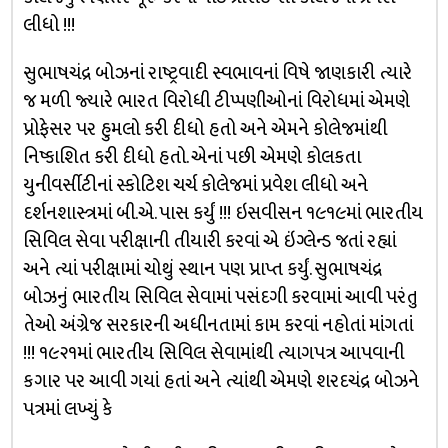
લીધો !!!
સુભાષચંદ્ર બોઝનાં રાષ્ટ્રવાદી સ્વભાવનાં વિષે જાણકારી ત્યારે
જ મળી જ્યારે ભારત વિરોધી ટીપ્પણીઓનાં વિરોધમાં એમણે
પ્રોફેસર પર હુમલો કરી દીધો હતો અને એમને કોલેજમાંથી
નિષ્કાશિત કરી દીધો હતો. એનાં પછી એમણે કોલકતા
યુનીવર્સીટીનાં સ્કોટિશ ચર્ચ કોલેજમાં પ્રવેશ લીધો અને
દર્શનશાસ્ત્રમાં બી.એ. પાસ કર્યું !!! ઇસવીસન ૧૯૧૯માં ભારતીય
સિવિલ સેવા પરીક્ષાની તીયારી કરવાં એ ઇંગ્લેન્ડ જતાં રહ્યાં
અને ત્યાં પરીક્ષામાં ચોથું સ્થાન પણ પ્રાપ્ત કર્યું. સુભાષચંદ્ર
બોઝનું ભારતીય સિવિલ સેવામાં પસંદગી કરવામાં આવી પરંતુ
તેઓ અંગ્રેજ સરકારની અધીનતામાં કામ કરવાં નહોતાં માંગતાં
!!! ૧૯૨૧માં ભારતીય સિવિલ સેવામાંથી ત્યાગપત્ર આપવાની
કગાર પર આવી ગયાં હતાં અને ત્યાંથી એમણે શરદચંદ્ર બોઝને
પત્રમાં લખ્યું કે