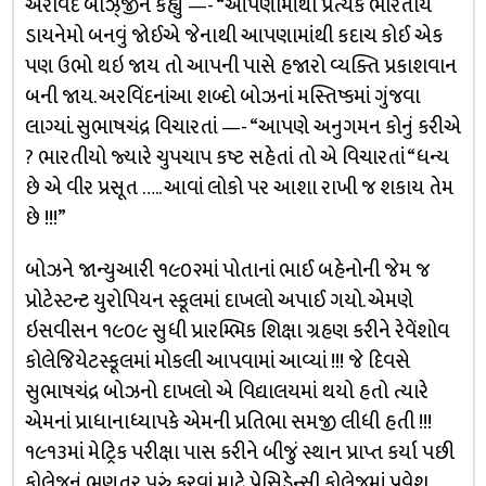
અરવિંદે બોઝ્જીને કહ્યું —- “આપણામાંથી પ્રત્યેક ભારતીયે
ડાયનેમો બનવું જોઈએ જેનાથી આપણામાંથી કદાચ કોઈ એક
પણ ઉભો થઇ જાય તો આપની પાસે હજારો વ્યક્તિ પ્રકાશવાન
બની જાય. અરવિંદનાંઆ શબ્દો બોઝનાં મસ્તિષ્કમાં ગુંજવા
લાગ્યાં. સુભાષચંદ્ર વિચારતાં —- “આપણે અનુગમન કોનું કરીએ
? ભારતીયો જ્યારે ચુપચાપ કષ્ટ સહેતાં તો એ વિચારતાં “ધન્ય
છે એ વીર પ્રસૂત ….. આવાં લોકો પર આશા રાખી જ શકાય તેમ
છે !!!”
બોઝને જાન્યુઆરી ૧૯૦૨માં પોતાનાં ભાઈ બહેનોની જેમ જ
પ્રોટેસ્ટન્ટ યુરોપિયન સ્કૂલમાં દાખલો અપાઈ ગયો. એમણે
ઇસવીસન ૧૯૦૯ સુધી પ્રારમ્ભિક શિક્ષા ગ્રહણ કરીને રેવેંશોવ
કોલેજિયેટસ્કૂલમાં મોકલી આપવામાં આવ્યાં !!! જે દિવસે
સુભાષચંદ્ર બોઝનો દાખલો એ વિદ્યાલયમાં થયો હતો ત્યારે
એમનાં પ્રાધાનાધ્યાપકે એમની પ્રતિભા સમજી લીધી હતી !!!
૧૯૧૩માં મેટ્રિક પરીક્ષા પાસ કરીને બીજું સ્થાન પ્રાપ્ત કર્યા પછી
કોલેજનું ભણતર પૂરું કરવાં માટે પ્રેસિડેન્સી કોલેજમાં પ્રવેશ