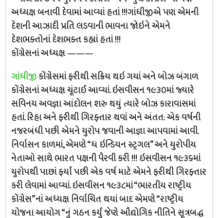
અધ્યક્ષ બનાવી દેવામાં આવ્યાં હતાં !!!ગાંધીજીએ પણ એમની
દેશની આઝાદી પ્રતિ લડવાની ભાવના જોઇને એમને
દેશભક્તોનાં દેશભક્ત કહ્યાં હતાં !!!
કોંગ્રેસનાં અધ્યક્ષ ———
ગાંધીજી
કોંગ્રેસમાં ફરીથી સક્રિય થઇ ગયાં અને બોઝ બંગાળ
કોંગ્રેસનાં અધ્યક્ષ ચૂંટાઈ આવ્યાં. ઇસવીસન ૧૯૩૦માં જ્યારે
સવિનય અવજ્ઞા આંદોલન શરુ થયું ત્યારે બોઝ કારાવાસમાં
હતાં. રિહા અને ફરીથી ગિરફ્તાર થવાં અને અંતત: એક વર્ષની
નજરબંધી પછી એમને યુરોપ જવાની આજ્ઞા આપવામાં આવી.
નિર્વાસન કાળમાં, એમણે “ધ ઇન્ડિયન સ્ટ્રગલ” અને યુરોપીય
નેતાઓ સાથે ભારત પક્ષની પૈરવી કરી !!! ઇસવીસન ૧૯૩૬માં
યુરોપથી પાછાં ફર્યાં પછી એક વર્ષ માટે એમને ફરીથી ગિરફ્તાર
કરી લેવામાં આવ્યાં. ઇસવીસન ૧૯૩૮માં “ભારતીય રાષ્ટ્રીય
કોંગ્રેસ”નાં અધ્યક્ષ નિર્વાચિત થયાં બાદ એમણે “રાષ્ટ્રીય
યોજના આયોગ “નું ગઠન કર્યું જેણે ઔદ્યોગિક નીતિને સૂત્રબદ્ધ