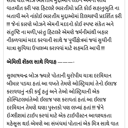
સાથે થઈ. બોઝે ભારતીય મુદ્દાઓને લઈને એમની સાથે
વાતચીત કરી પણ હિટલરે ભારતીયો પ્રતિ કોઈ સહાનુભુતિ ના
બતાવી અને નાંકોઈ ભારતીય મુદ્દાઓમાં દિલચશ્પી પ્રદર્શિત કરી
!!! જેનાં કારણે બોઝને એમની મદદનો કોઈ સ્પષ્ટ સંકેત અને
સંતુષ્ટિ ના મળી,પરંતુ હિટલરે એમણે જર્મનીમાંથી બહાર
નીકળવામાં મદદ કરવાની સાથે જ પૂર્વીક્ષેત્રમાં જવાં સુધીની
યાત્રા સુવિધા ઉપલબ્ધ કરાવવાં માટે સહમતિ આપી !!!
એમિલી શેંકલ સાથે વિવાહ
———-
સુભાષચન્દ્ર બોઝ જ્યારે પોતાની યુરોપીય યાત્રા દરમિયાન
બીમાર પડયા હતાં. આ વખતે તેમણે ઓસ્ટ્રિયામાં તેનો ઈલાજ
કરાવવાનું નકી કર્યું હતું અને તેઓ ઓસ્ટ્રિયાની એક
હોસ્પિટલમાંતેઓ ઈલાજ પણ કરાવતાં હતાં. આ ઈલાજ
દરમિયાન તેમણે ઘણા પુસ્તકો પણ લખ્યાં હતાં !!! જેને
ઇંગ્લીશમાં ટાઈપ કરવાં માટે એક ટાઈપીસ્ટન આવશ્યકતા
મહેસૂસ થઇ. એમણે આ સંબંધમાં પોતાનાં એક મિત્ર સાથે વાત