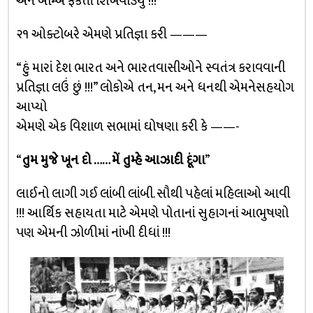
અને બોમ્બ ફેંકતાં શિખવાડયું !!!
૨૧ ઓક્ટોબરે એમણે પ્રતિજ્ઞા કરી ———
“હું મારાં દેશ ભારત અને ભારતવાસીઓને સ્વતંત્ર કરાવવાની
પ્રતિજ્ઞા લઉં છું !!!” લોકોએ તન, મન અને ધનથી એમનેસહયોગ
આપ્યો
એમણે એક વિશાળ સભામાં ઘોષણા કરી કે ——-
“
તુમ મુજે ખૂન દો …… મેં તુમ્હે આઝાદી દૂંગા
”
લાઈનો લાગી ગઈ લાંબી લાંબી. સૌથી પહેલાં મહિલાઓ આવી
!!! આર્થિક સહાયતા માટે એમણે પોતાનાં સુહાગનાં આભુષણો
પણ એમની ઝોળીમાં નાંખી દીધાં !!!