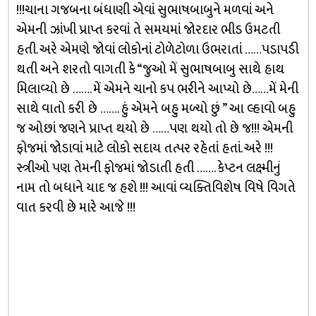
!!!ચાના ગજબના બંધાણી એવાં સુભાષબાબુને મળવાં અને
એમની ઝાંખી પ્રાપ્ત કરવાં તે સમયમાં જોરદાર ભીડ ઉમટતી
હતી. અરે એમણે જોવાં લોકોનાં ટોળેટોળા ઉભરાતાં ……પડાપડી
થતી અને શરતો વાગતી કે “જુઓ મેં સુભાષબાબુ સાથે હાથ
મિલાવ્યો છે ……. મેં એમને ચાનો કપ ભરીને આપ્યો છે……મેં મેની
સાથે વાતો કરી છે ……. હું એમને બહુ મળ્યો છું ” આ લ્હાવો બહુ
જ ઓછાં જણને પ્રાપ્ત થયો છે ……પણ થયો તો છે જ!!! એમની
ફોજમાં જોડાવાં માટે લોકો સદાય તત્પર રહેતાં હતાં. અરે !!!
સ્ત્રીઓ પણ તેમની ફોજમાં જોડાતી હતી ……. કેપ્ટન લક્ષ્મીનું
નામ તો બધાને યાદ જ હશે !!! આવાં વ્યક્તિવિશેષ વિષે વિગતે
વાત કરવી છે મારે આજે !!!