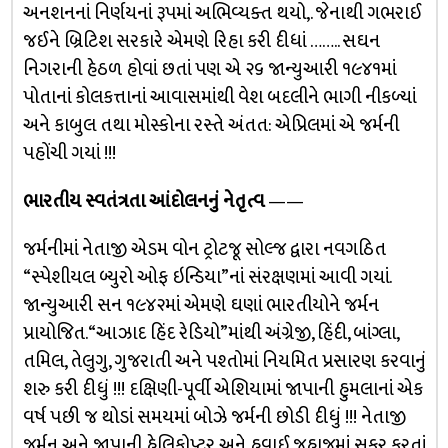
અનશનનાં નિર્ણયનાં રૂપમાં અભિવ્યક્ત થયો,. જેનાથી ગભરાઈ
જઈને બ્રિટિશ સરકારે એમણે રિહા કરી દીધાં …….. સઘન
નિગરાની હેઠળ હોવાં છતાં પણ એ ૨૬ જાન્યુઆરી ૧૯૪૧માં
પોતાનાં કોલકત્તાનાં આવાસમાંથી વેશ બદલીને ભાગી નીકળ્યાં
અને કાબુલ તથા મોસ્કોના રસ્તે અંતત: એપ્રિલમાં એ જર્મની
પહોંચી ગયાં !!!
ભારતીય સ્વતંત્રતા આંદોલનનું નેતૃત્વ
——
જર્મનીમાં નેતાજી એડમ વોન ટ્રોટજૂ સોલ્જ દ્વારા નવગઠિત
“સ્પેશીયલ બ્યુરો ઓફ ઇન્ડિયા”નાં સંરક્ષણમાં આવી ગયાં.
જાન્યુઆરી સન ૧૯૪૨માં એમણે ઘણાં ભારતીયોને જર્મન
પ્રાયોજિત. “આઝાદ હિંદ રેડિયો”માંથી અંગ્રેજી, હિંદી, બાંગ્લા,
તમિલ, તેલુગુ, ગુજરાતી અને પશ્તોમાં નિયમિત પ્રસારણ કરવાનું
શરુ કરી દીધું !!! દક્ષિણી-પૂર્વી એશિયામાં જાપાની હુમલાનાં એક
વર્ષ પછી જ થોડાં સમયમાં બોઝે જર્મની છોડી દીધું !!! નેતાજી
જર્મન અને જાપાની હેલિકોપ્ટર અને હવાઈ જહાજમાં સફર કરતાં