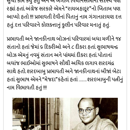
સુધી કામ કર્યું હતું અને એ બંગાળ વિધાનસભાના સદસ્ય પણ
રહ્યાં હતાં. અંગ્રેજ સરકારે એમને “રાયબહાદૂર”નો ખિતાબ પણ
આપ્યો હતો !!! પ્રભાવતી દેવીનાં પિતાનું નામ ગંગાનારાયણ દત્ત
હતું. દત્ત પરિવારને કોલક્ત્તાનું કુલીન પરિવાર મનાતું હતું.
પ્રભાવતી અને જાનકીનાથ બોઝનાં પરિવારમાં બધા મળીને ૧૪
સંતાનો હતાં જેમાં ૬ દિકરીઓ અને ૮ દીકરા હતાં. સુભાષચન્દ્ર
બોઝ એમનું નવમું સંતાન અને પાંચમાં દીકરા હતાં. પોતાનાં
બધાંજ ભાઈઓમાં સુભાષને સૌથી અધિક લગાવ શરદચંદ્ર
સાથે હતો. શરદબાબુ પ્રભાવતી અને જાનકીનાથનાં બીજાં બેટા
હતાં. સુભાષ એમને “મેજદા”કહેતાં હતાં ……. શરદબાબુની પત્નીનું
નામ વિભાવતી હતું !!!