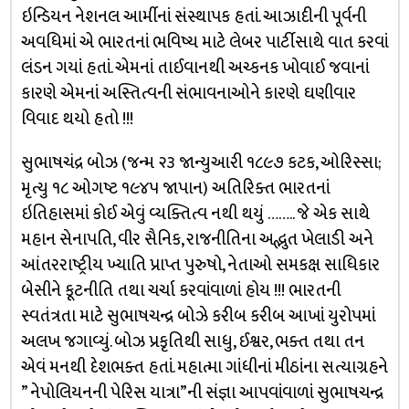
ઇન્ડિયન નેશનલ આર્મીનાં સંસ્થાપક હતાં. આઝાદીની પૂર્વની
અવધિમાં એ ભારતનાં ભવિષ્ય માટે લેબર પાર્ટીસાથે વાત કરવાં
લંડન ગયાં હતાં. એમનાં તાઈવાનથી અચ્કનક ખોવાઈ જવાનાં
કારણે એમનાં અસ્તિત્વની સંભાવનાઓને કારણે ઘણીવાર
વિવાદ થયો હતો !!!
સુભાષચંદ્ર બોઝ (જન્મ ૨૩ જાન્યુઆરી ૧૮૯૭ કટક, ઓરિસ્સા;
મૃત્યુ ૧૮ ઓગષ્ટ ૧૯૪૫ જાપાન) અતિરિક્ત ભારતનાં
ઇતિહાસમાં કોઈ એવું વ્યક્તિત્વ નથી થયું …….. જે એક સાથે
મહાન સેનાપતિ, વીર સૈનિક, રાજનીતિના અદ્ભુત ખેલાડી અને
આંતરરાષ્ટ્રીય ખ્યાતિ પ્રાપ્ત પુરુષો, નેતાઓ સમકક્ષ સાધિકાર
બેસીને કૂટનીતિ તથા ચર્ચા કરવાંવાળાં હોય !!! ભારતની
સ્વતંત્રતા માટે સુભાષચન્દ્ર બોઝે કરીબ કરીબ આખાં યુરોપમાં
અલખ જગાવ્યું. બોઝ પ્રકૃતિથી સાધુ, ઈશ્વર, ભક્ત તથા તન
એવં મનથી દેશભક્ત હતાં. મહાત્મા ગાંધીનાં મીઠાંના સત્યાગ્રહને
” નેપોલિયનની પેરિસ યાત્રા”ની સંજ્ઞા આપવાંવાળાં સુભાષચન્દ્ર