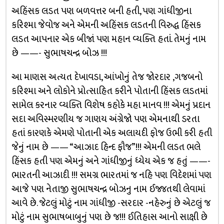
અહિંસક લડત પણ બળવત્તર બની હતી, પણ ગાંધીજીના
કરિશ્મા જેવોજ અને એમની અહિંસક લડતની વિરુદ્ધ હિંસક
લડત આપનાર એક બીજાં પણ મહાન વ્યક્તિ હતાં. તેમનું નામ
છે ——- સુભાષચન્દ્ર બોઝ !!!
આ માણસ અત્યત દેખાવડા, આંખોનું તેજ જોરદાર ,ગજબનો
કરિશ્મા અને લોકોને પ્રોત્સાહિત કરીને પોતાની હિંસક લડતમાં
સામેલ કરનાર વ્યક્તિ વિશેષ કહોકે મહા માનવ !!! એમનું પ્રદાન
સદા અવિસ્મરણીય જ ગાણય અંગ્રેજો પણ એમનાથી ડરતા
હતાં કારણકે એમણે પોતાની એક અલાયદી ફોજ ઉભી કરી હતી
જેનું નામ છે —— “આઝાદ હિન્દ ફૌજ”!!! એમની લડત ભલે
હિંસક હતી પણ એમનું અને ગાંધીજીનું ધ્યેય એક જ હતું ——-
ભારતની આઝાદી !!! સમગ્ર ભારતમાં જ નહિ પણ વિદેશમાં પણ
આજે પણ નેતાજી સુભાષચન્દ્ર બોઝનુ નામ ઈજ્જતથી લેવામાં
આવે છે. જેટલું મોટું નામ ગાંધીજી -સરદાર -નહેરુનું છે એટલું જ
મોટું નામ સુભાષબાબુનું પણ છે જ!!! ઈતિહાસ આનો સાક્ષી છે