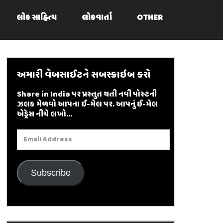
લોક સાહિત્ય
લોકવાર્તા
OTHER
અમારી વેબસાઈટને સબસ્ક્રાઇબ કરો
Share in India પર પ્રસ્તુત થતી નવી પોસ્ટની
ઝલક મેળવો આપના ઈ-મેલ પર. આપનું ઈ-મેલ
એડ્રેસ નીચે લખો...
Email
Address
Subscribe