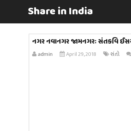
Share in India
નગર નવાનગર જામનગરઃ સંતકવિ ઈસ
admin
April 29, 2018
સંતો