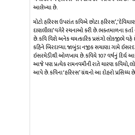
આલેખ્યા છે.
મોટો હરિરસ ઉપરાંત કવિએ છોટા હરિરસ’, ‘દેવિયાણ’, 
દાણલીલા’ વગેરે રચનાઓ કરી છે. ભક્તમાળના કર્ત
છે. કવિ વિશે અનેક ચમત્કારિક પ્રસંગો લોકજીભે વહે
કહિને બિરદાવ્યા. જાબુંડા નજીક સચાણા ગામે ઇસરદ
ઇસરમેડીથી ઓળખાય છે. કવિયે 107 વર્ષનું દિર્ઘ આય
આજે પણ પ્રત્યેક રામનવમીની રાતે ચારણ કવિયો, લો
આપે છે. કવિના ‘હરિરસ’ ગ્રંથનો આ દોહરો પ્રસિધ્ધ છે