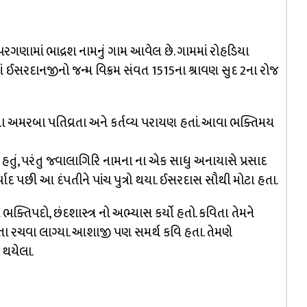
 પરગણામાં ભાદ્રશ નામનું ગામ આવેલ છે. ગામમાં રોહડિયા
યાં ઈસરદાનજીનો જન્મ વિક્રમ સંવત 1515ના શ્રાવણ સુદ 2ના રોજ
ાતા અમરબા પતિવ્રતા અને કર્તવ્ય પરાયણ હતાં. આવા ભક્તિમય
હતું, પરંતુ જ્વાલાગિરિ નામના ના એક સાધુ અનાયાસે પ્રસાદ
વાદ પછી આ દંપતીને પાંચ પુત્રો થયા. ઈસરદાસ સૌથી મોટા હતા.
તિપદો, છંદશાસ્ત્ર નો અભ્યાસ કર્યો હતો. કવિતા તેમને
તા રચવા લાગ્યા. આશાજી પણ સમર્થ કવિ હતા. તેમણે
 થયેલા.