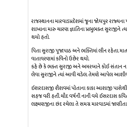
રાજસ્થાનના મારવાડપ્રદેશમાં જૂના જોધપુર રાજ્યના
શાખાના મારુ ચારણ જ્ઞાતિના પ્રભુભક્ત સુરાજીને ત્
થયો હતો.
પિતા સુરાજી પૂજાપાઠ અને ભક્તિમાં લીન રહેતા. મ
વાતાવરણમાં કવિનો ઉછેર થયો.
કહે છે કે ભક્ત સુરાજી અને અમરબાને કોઈ સંતાન ન 
લેવા સુરાજીને ત્યાં આવી ચડેલ. તેમણે આપેલ આશીર્
ઇશરદાસજી શૈશવમાં પોતાના કાકા આશાજી પાસેથી ભક્
સહજ વરી હતી. ચૌદ વર્ષની નાની વયે ઈસરદાસ કવિ
લક્ષ્મણજીના છંદ રચેલા તે સમગ્ર મારવાડમાં જાણીતા