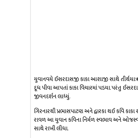
યુવાનવયે ઈસરદાસજી કાકા આશાજી સાથે તીર્થયાત્રા
દૂધ પીવા આપતાં કાકા વિચારમાં પડયા. પરંતુ ઈસરદાસ 
જીવનદર્શન લાધ્યું.
ગિરનારથી પ્રભાસપાટણ અને દ્વારકા થઈ કવિ કાકા સ
રાવળ આ યુવાન કવિના નિર્મળ સ્વભાવ અને ઓજસ્વી વ
સાથે રાખી લીધા.