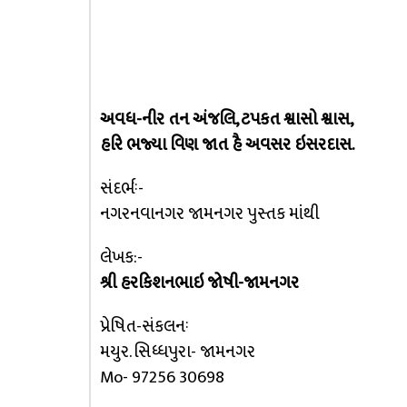
અવધ-નીર તન અંજલિ, ટપકત શ્વાસો શ્વાસ,
હરિ ભજ્યા વિણ જાત હૈ અવસર ઇસરદાસ.
સંદર્ભઃ-
નગરનવાનગર જામનગર પુસ્તક માંથી
લેખક:-
શ્રી હરકિશનભાઇ જોષી-જામનગર
પ્રેષિત-સંકલનઃ
મયુર. સિધ્ધપુરા- જામનગર
Mo- 97256 30698