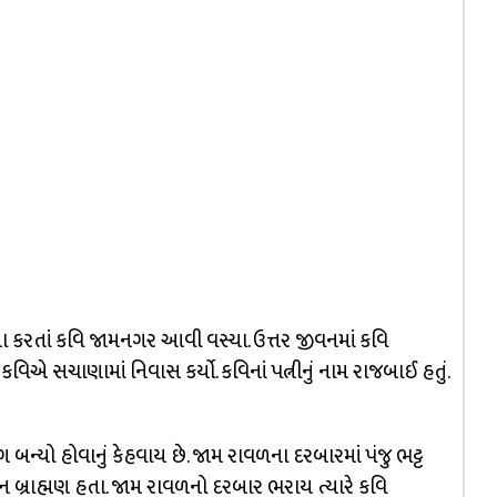
ા કરતાં કવિ જામનગર આવી વસ્યા. ઉત્તર જીવનમાં કવિ
 સચાણામાં નિવાસ કર્યો. કવિનાં પત્નીનું નામ રાજબાઈ હતું.
બન્યો હોવાનું કેહવાય છે. જામ રાવળના દરબારમાં પંજુ ભટ્ટ
િદ્વાન બ્રાહ્મણ હતા. જામ રાવળનો દરબાર ભરાય ત્યારે કવિ