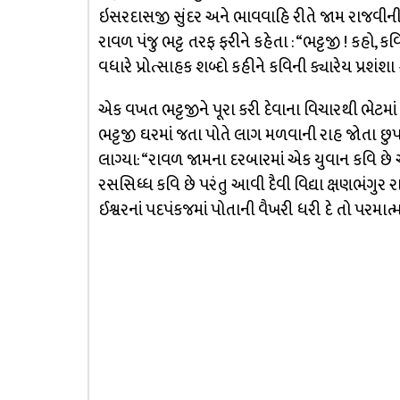
ઇસરદાસજી સુંદર અને ભાવવાહિ રીતે જામ રાજવીની
રાવળ પંજુ ભટ્ટ તરફ ફરીને કહેતા : “ભટ્ટજી ! કહો, કવિત
વધારે પ્રોત્સાહક શબ્દો કહીને કવિની ક્યારેય પ્ર
એક વખત ભટ્ટજીને પૂરા કરી દેવાના વિચારથી ભેટમ
ભટ્ટજી ઘરમાં જતા પોતે લાગ મળવાની રાહ જોતા છુપ
લાગ્યા: “રાવળ જામના દરબારમાં એક યુવાન કવિ છે 
રસસિધ્ધ કવિ છે પરંતુ આવી દૈવી વિદ્યા ક્ષણભંગુર ર
ઈશ્વરનાં પદપંકજમાં પોતાની વૈખરી ધરી દે તો પરમાત્મ