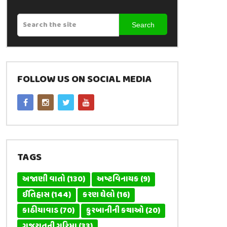
Search
FOLLOW US ON SOCIAL MEDIA
TAGS
અજાણી વાતો
(130)
અષ્ટવિનાયક
(9)
ઈતિહાસ
(144)
કરણ ઘેલો
(16)
કાઠીયાવાડ
(70)
કુરબાનીની કથાઓ
(20)
ગુજરાતની ગરિમા
(33)