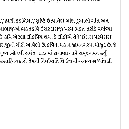
‘હાલી કુંડળિયા’, ‘સૃષ્ટિ ઉત્પત્તિરો બીસ દુઆલો ગીત અને
ા નાભાજીએ ભક્તકવિ ઇસરદાસજી પરમ ભક્ત તરીકે વર્ણવ્યા
 છે. કવિ એટલા લોકપ્રિય થયા કે લોકોએ તેને ‘ઇસરા પરમેસરા’
ાસજીનો ચોરો આવેલો છે. કવિના મકાન જામનગરમાં મોજુદ છે. જે
ુષ્ય ભોગવી સવંત 1622 માં સચાણા ગામે સમુદ્રગમન કર્યુ.
કસાહિત્યકારો તેમની નિર્વાણતિથિ ઉજવી અનન્ય શ્રધ્ધાંજલી
.