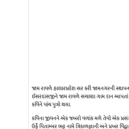
જામ રાવળે હાલારપ્રદેશ સર કરી જામનગરની સ્થાપન
ઈસરદાસજીને જામ રાવળે સચાણા ગામ દાન આપતાં કવિએ
કવિને પાંચ પુત્રો થયા.
કવિના જીવનને એક જબરો વળાંક મળે તેવો એક પ્રસંગ 
ઉર્ફે પિતામ્બર ભટ્ટ નામે ત્રિકાળજ્ઞાની અને પ્રખર વ