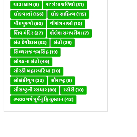
યાત્રા ધામ
(6)
રા' ગંગાજળિયો
(31)
લોકવાર્તા
(156)
લોક સાહિત્ય
(115)
વીર પુરુષો
(60)
વીરાંગનાઓ
(10)
શિવ મંદિર
(27)
શૈલેશ સગપરીયા
(7)
સંત દેવીદાસ
(32)
સંતો
(29)
સિધ્ધરાજ જયસિંહ
(19)
સોરઠ ના સંતો
(46)
સોરઠી બહારવટિયા
(30)
સોલંકીયુગ
(22)
સૌરાષ્ટ્ર
(8)
સૌરાષ્ટ્રની રસધાર
(88)
સ્ટોરી
(10)
૨૫૦૦ વર્ષ પૂર્વેનું હિન્દુસ્તાન
(43)