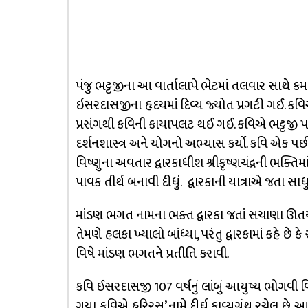
પંજુ ભટ્ટજીના આ વાર્તાલાપે ભેટમાં તલવાર સાથે ક
ઇસરદાસજીના હૃદયમાં દિવ્ય જ્યોત પ્રગટી ગઈ. કવ
પ્રસંગથી કવિની કાયાપલટ થઈ ગઈ. કવિએ ભટ્ટજી પાસે સં
દર્શનશાસ્ત્ર અને યોગનો અભ્યાસ કર્યો. કવિ એક 
વિષ્ણુના અવતાર દ્વારકાધીશ શ્રીકૃષ્ણચંદ્રની ભક્ત
પાવક તીર્થ બનાવી દીધું. દ્વારકાની યાત્રાએ જતા 
માંડણ ભગત નામના ભક્ત દ્વારકા જતાં સચાણા ઊતર્યા
તેમણે હલકા ખ્યાલો બાંધ્યા, પરંતુ દ્વારકામાં કહે છે
વિષે માંડણ ભગતને પ્રતીતિ કરાવી.
કવિ ઈસરદાસજી 107 વર્ષનું લાંબું આયુષ્ય ભોગવી વિ
ગયા. કવિએ હરિરસ’ નામે દીર્ઘ કાવ્યગ્રંથ રચેલ છે. આ ગ્