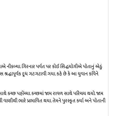
એ નીકળ્યા. ગિરનાર પર્વત પર કોઈ સિદ્ધયોગીએ પોતાનું એઠું
શ્રદ્ધાપૂર્વક દૂધ ગટગટાવી ગયા. કહે છે કે આ યુવાન કવિને
ાથે કચ્છ પહોંચ્યા. કચ્છમાં જામ રાવળ સાથે પરિચય થયો. જામ
ાણીથી ભારે પ્રભાવિત થયા. તેમને પુરસ્કૃત કર્યા અને પોતાની