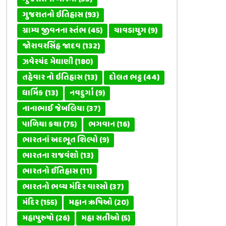
ગુજરાતનો ઇતિહાસ
(93)
ગ્રામ્ય જીવનના સ્તંભ
(45)
ચાવડાયુગ
(9)
જોરાવરસિંહ જાદવ
(132)
ઝવેરચંદ મેઘાણી
(180)
તહેવાર નો ઇતિહાસ
(13)
દોલત ભટ્ટ
(44)
ધાર્મિક
(13)
નવદુર્ગા
(9)
નાનાભાઈ જેબલિયા
(37)
પાળિયા કથા
(75)
ભગવાન
(16)
ભારતનાં અદભૂત શિલ્પો
(9)
ભારતના રાજવંશો
(13)
ભારતનો ઈતિહાસ
(11)
ભારતનો ભવ્ય મંદિર વારસો
(37)
મંદિર
(155)
મહાન ઋષિઓ
(20)
મહાપુરુષો
(26)
મહા સતીઓ
(5)