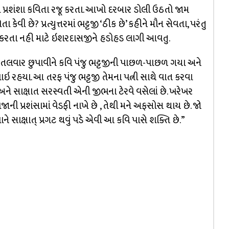
 પ્રશંશા કવિતા રજૂ કરતા. આખો દરબાર ડોલી ઉઠતો જામ
ા કેવી છે? પ્રત્યુત્તરમાં ભટ્ટજી ‘ઠીક છે’ કહીને મૌન સેવતા, પરંતુ
શંશા કરતા નહી માટે ઇશરદાસજીને હડોહડ લાગી આવતુ.
ાં તલવાર છુપાવીને કવિ પંજુ ભટ્ટજીની પાછળ-પાછળ ગયા અને
ાઇ રહયા. આ તરફ પંજુ ભટ્ટજી તેમના પત્ની સાથે વાત કરવા
અને સાક્ષાત સરસ્વતી એની જીભના ટેરવે વસેલાં છે. ખરેખર
ાજાની પ્રશંસામાં વેડફી નાખે છે , તેથી મને અફસોસ થાય છે. જો
ાને સાક્ષાત્ પ્રગટ થવું પડે એવી આ કવિ પાસે શક્તિ છે.”