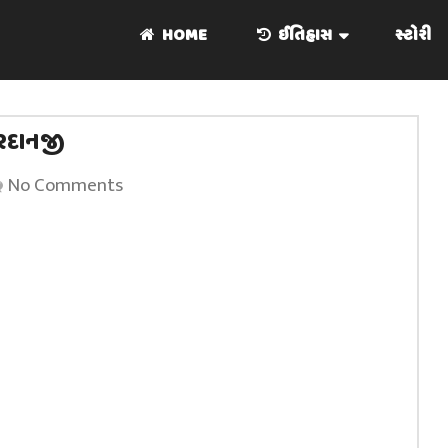
HOME
ઈતિહાસ
સ્ટોરી
રદાનજી
No Comments