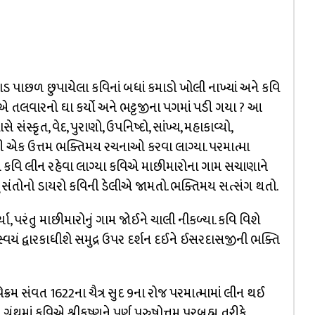
માડ પાછળ છુપાયેલા કવિનાં બધાં કમાડો ખોલી નાખ્યાં અને કવિ
િએ તલવારનો ઘા કર્યો અને ભટ્ટજીના પગમાં પડી ગયા ? આ
સ્કૃત, વેદ, પુરાણો, ઉપનિષ્દો, સાંખ્ય, મહાકાવ્યો,
પછી એક ઉત્તમ ભક્તિમય રચનાઓ કરવા લાગ્યા. પરમાત્મા
િમાં કવિ લીન રહેવા લાગ્યા કવિએ માછીમારોના ગામ સચાણાને
સાધુસંતોનો ડાયરો કવિની ડેલીએ જામતો. ભક્તિમય સત્સંગ થતો.
, પરંતુ માછીમારોનું ગામ જોઈને ચાલી નીકળ્યા. કવિ વિશે
 કે સ્વયં દ્વારકાધીશે સમુદ્ર ઉપર દર્શન દઈને ઈસરદાસજીની ભક્તિ
ક્રમ સંવત 1622ના ચૈત્ર સુદ 9ના રોજ પરમાત્મામાં લીન થઈ
રંથમાં કવિએ શ્રીકૃષ્ણને પૂર્ણ પુરુષોત્તમ પરબ્રહ્મ તરીકે