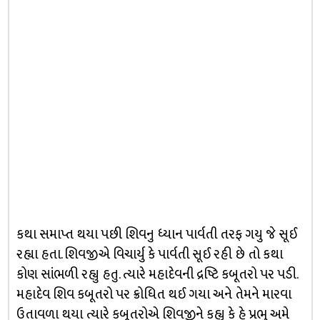
કથા સમાપ્ત થયા પછી શિવનુ ધ્યાન પાર્વતી તરફ ગયુ જે સૂઈ
રહ્યા હતા. શિવજીએ વિચાર્યુ કે પાર્વતી સૂઈ રહી છે તો કથા
કોણ સાંભળી રહ્યુ હતુ. ત્યારે મહાદેવની દ્રષ્ટિ કબૂતરો પર પડી.
મહાદેવ શિવ કબૂતરો પર ક્રોધિત થઈ ગયા અને તેમને મારવા
ઉતાવળા થયા ત્યારે કબૂતરોએ શિવજીને કહ્યુ કે હે પ્રભુ અમે