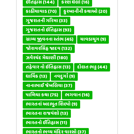
ઈતિહાસ
(144)
કરણ ઘેલો
(16)
કાઠીયાવાડ
(70)
કુરબાનીની કથાઓ
(20)
ગુજરાતની ગરિમા
(33)
ગુજરાતનો ઇતિહાસ
(93)
ગ્રામ્ય જીવનના સ્તંભ
(45)
ચાવડાયુગ
(9)
જોરાવરસિંહ જાદવ
(132)
ઝવેરચંદ મેઘાણી
(180)
તહેવાર નો ઇતિહાસ
(13)
દોલત ભટ્ટ
(44)
ધાર્મિક
(13)
નવદુર્ગા
(9)
નાનાભાઈ જેબલિયા
(37)
પાળિયા કથા
(75)
ભગવાન
(16)
ભારતનાં અદભૂત શિલ્પો
(9)
ભારતના રાજવંશો
(13)
ભારતનો ઈતિહાસ
(11)
ભારતનો ભવ્ય મંદિર વારસો
(37)