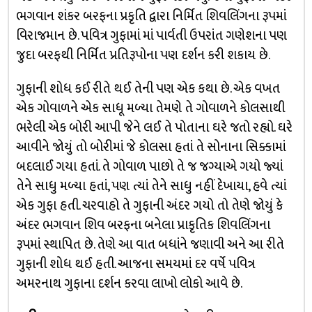
ભગવાન શંકર બરફના પ્રકૃતિ દ્વારા નિર્મિત શિવલિંગના રૂપમાં
વિરાજમાન છે. પવિત્ર ગુફામાં માં પાર્વતી ઉપરાંત ગણેશના પણ
જુદા બરફથી નિર્મિત પ્રતિરૂપોના પણ દર્શન કરી શકાય છે.
ગુફાની શોધ કઈ રીતે થઈ તેની પણ એક કથા છે. એક વખત
એક ગોવાળને એક સાધૂ મળ્યા તેમણે તે ગોવાળને કોલસાથી
ભરેલી એક બોરી આપી જેને લઈ તે પોતાના ઘરે જતો રહ્યો. ઘરે
આવીને જોયું તો બોરીમાં જે કોલસા હતાં તે સોનાના સિક્કામાં
બદલાઈ ગયા હતાં. તે ગોવાળ પાછો તે જ જગ્યાએ ગયો જ્યાં
તેને સાધુ મળ્યા હતાં, પણ ત્યાં તેને સાધુ નહીં દેખાયા, હવે ત્યાં
એક ગુફા હતી. ચરવાહો તે ગુફાની અંદર ગયો તો તેણે જોયું કે
અંદર ભગવાન શિવ બરફના બનેલા પ્રાકૃતિક શિવલિંગના
રૂપમાં સ્થાપિત છે. તેણે આ વાત બધાંને જણાવી અને આ રીતે
ગુફાની શોધ થઈ હતી. આજના સમયમાં દર વર્ષે પવિત્ર
અમરનાથ ગુફાના દર્શન કરવા લાખો લોકો આવે છે.