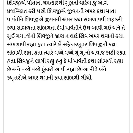
શિવજીએ પોતાના ચમત્કારથી ગુફાની ચારેબાજુ આગ
પ્રજવ્વ્લિત કરી. પછી શિવજીએ જીવનની અમર કથા માતા
પાર્વતીને શિવજીએ જીવનની અમર કથા સંભળાવવી શરૂ કરી.
કથા સાંભળતા સાંભળતા દેવી પાર્વતીને ઉંઘ આવી ગઈ અને તે
સૂઈ ગયા. જેની શિવજીને જાણ ન થઈ. શિવ અમર થવાની કથા
સંભળાવી રહ્યા હતા ત્યારે બે સફેદ કબૂતર શિવજીની કથા
સાંભળી રહ્યા હતા ત્યારે વચ્ચે વચ્ચે ગૂં ગૂ, નો અવાજ કાઢી રહ્યા
હતા. શિવજીને લાગી રહ્યુ હતુ કે માં પાર્વતી કથા સાંભળી રહ્યા
છે અને વચ્ચે વચ્ચે હુંકારો આપી રહ્યા છે. આ રીતે બંને
કબૂતરોએ અમર થવાની કથા સાંભળી લીધી.