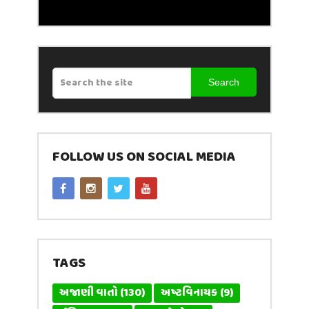
Search
FOLLOW US ON SOCIAL MEDIA
TAGS
અજાણી વાતો
(130)
અષ્ટવિનાયક
(9)