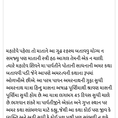
મહાદેવે પહેલા તો માતાને આ ગૂઢ રહસ્ય બતાવવુ યોગ્ય ન
સમજ્યુ પણ માતાની સ્ત્રી હઠ આગલ તેમની એક ન ચાલી.
ત્યારે મહાદેવ શિવને મા પાર્વતીને પોતાની સાધનાની અમર કથા
બતાવવી પડી જેને આપણે અમરત્વની કથાના રૂપમાં
ઓળખીએ છીએ. આ પરમ પાવન અમરનાથની ગુફા સુધી
અમરનાથ યાત્રા હિન્દુ માસના અષાઢ પૂર્ણિમાથી શ્રાવણ માસની
પૂર્ણિમા સુધી હોય છે. આ યાત્રા લગભગ 45 દિવસ સુધી ચાલે
છે. ભગવાન શંકરે મા પાર્વતીજીને એકાંત અને ગુપ્ત સ્થાન પર
અમર કથા સાંભળવા માટે કહ્યુ, જેથી આ કથા કોઈ પણ જીવ કે
વ્યક્તિ અને અહી સુધી કે કોઈ પશુ પક્ષી પણ સાંભળી ન શકે.