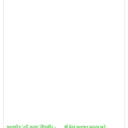
ચમત્કારિક “તૂટી ઝરણા” શિવમંદિર –
શ્રી ચેહર માતાજીનું પ્રાગટ્ય અને