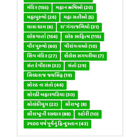
મંદિર
(155)
મહાન ઋષિઓ
(20)
મહાપુરુષો
(26)
મહા સતીઓ
(5)
યાત્રા ધામ
(6)
રા' ગંગાજળિયો
(31)
લોકવાર્તા
(156)
લોક સાહિત્ય
(115)
વીર પુરુષો
(60)
વીરાંગનાઓ
(10)
શિવ મંદિર
(27)
શૈલેશ સગપરીયા
(7)
સંત દેવીદાસ
(32)
સંતો
(29)
સિધ્ધરાજ જયસિંહ
(19)
સોરઠ ના સંતો
(46)
સોરઠી બહારવટિયા
(30)
સોલંકીયુગ
(22)
સૌરાષ્ટ્ર
(8)
સૌરાષ્ટ્રની રસધાર
(88)
સ્ટોરી
(10)
૨૫૦૦ વર્ષ પૂર્વેનું હિન્દુસ્તાન
(43)