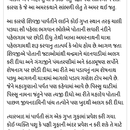
કારણ કે જે આ અમરકથાને સાંભળી લેતુ તે અમર થઈ જતુ.
આ કારણે શિવજી પાર્વતીને લઈને કોઈ ગુપ્ત સ્થાન તરફ ચાલી
પડ્યા. સૌ પહેલા ભગવાન ભોલેએ પોતાની સવારી નંદીને
પહેલગામ પર છોડી દીધુ. તેથી બાબા અમરનાથની યાત્રા
પહેલગામથી શરૂ કરવાનુ તાત્પર્ય કે બોધ હોય છે. આગળ જતા
શિવજીએ પોતાની જટાઓમાંથી ચન્દ્રમાને ચંદનવાડીમાં અલગ
કરી દીધા અને ગંગાજીને પંચતરણીમાં અને કંઠાભૂષણ સર્પોને
શેષનાગ પર છોડી દીધા. આ રીતે આ પડાવનું નામ શેષનાથ
પડ્યુ. આગળની યાત્રામાં આગલો પડાવ ગણેશ ટોપ આવે છે.
જેને મહાગુણાનો પર્વત પણ કહેવામાં આવે છે. પિસ્સુ ઘાટીમાં
પિસ્સૂ નામના જંતુને પણ ત્યજી દીધો. આ રીતે મહાદેવ પોતાની
પાછળ જીવનદાયિની પાંચ તત્વોને પણ ખુદથી અલગ કરી દીધા.
ત્યારબાદ માં પાર્વતી સંગ એક ગુપ્ત ગુફામાં પ્રવેશ કરી ગયા.
કોઈ વ્યક્તિ પશુ કે પક્ષી ગુફાની અંદર પ્રવેશ ન કરી શકે તે માટે