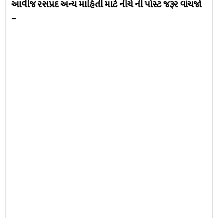
આવીજ રસપ્રદ અન્ય માહિતી માટે નીચે ની પોસ્ટ જરૂર વાંચજો
–