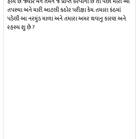
હોય છે. જ્યારે મને તમને જ પ્રાપ્ત કરવાના છે તો પછી મારી આ
તપસ્યા અને મારી આટલી કઠોર પરીક્ષા કેમ. તમારા કંઠમાં
પડેલી આ નરમુંડ માળા અને તમારા અમર થવાનુ કારણ અને
રહસ્ય શુ છે ?