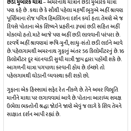
છડી મુબારક યાત્રા
– અમરનાથ યાત્રાને છડી મુબારક યાત્રા
પણ કહે છે . કથા છે કે સૌથી પહેલા મહર્ષી ભૃગુએ અહીં શ્રાવણ
પૂર્ણિમાના રોજ પવિત્ર હિમલિંગના દર્શન કર્યા હતા. તેમણે એ જ
દિવસે પોતાના એક શિષ્યને પ્રહરીના રૂપમાં છડી સહિત અહીં
મોકલ્યો હતો. માટે આજે પણ અહીં છડી લાવવાની પરંપરા છે.
દરવર્ષે અહીં શ્રાવણમાં ઋષિ-મુની, સાધુ-સંતો છડી લઇને આવે
છે. પહેલગામથી અમરનાથ ગુફાનું અંતર 56 કિલોમીટરનું છે. 16
કિલોમીટર દૂર ચંદનવાડી સુધી યાત્રી જીપ દ્વારા પહોંચી શકે છે.
આગળની યાત્રા પગપાળા કરવાની હોય છે. ઇચ્છો તો
પહેલગામથી ઘોડાની વ્યવસ્થા કરી શકો છો.
ગુફાના એક હિસ્સામાં સફેદ રેત નીકળે છે. તેને અમર વિભૂતિ
માનીને માથા પર લગાવવામાં આવે છે. પોતાના આરાધ્ય સમક્ષ
ઉભેલા ભક્તોની શ્રદ્ધા જોઇને જાણે એવું જ લાગે કે શિવ તેમને
સાક્ષાત દર્શન આપી રહ્યાં છે.