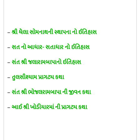
–
શ્રી ધેલા સોમનાથની સ્થાપના નો ઈતિહાસ
–
સત નો આધાર- સતાધાર નો ઈતિહાસ
–
સંત શ્રી જલારામબાપાનો ઇતિહાસ
–
તુલસીશ્યામ પ્રાગટ્ય કથા
–
સંત શ્રી ભોજલરામબાપા ની જીવન કથા
–
આઈ શ્રી ખોડીયારમાં ની પ્રાગટ્ય કથા