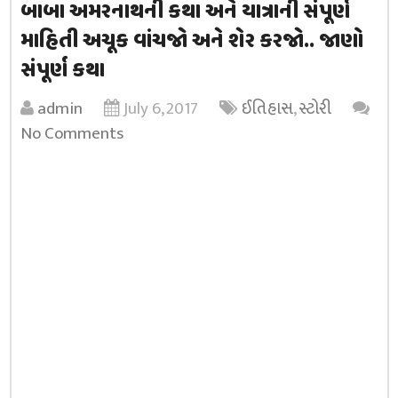
બાબા અમરનાથની કથા અને યાત્રાની સંપૂર્ણ
માહિતી અચૂક વાંચજો અને શેર કરજો.. જાણો
સંપૂર્ણ કથા
admin
July 6, 2017
ઈતિહાસ
,
સ્ટોરી
No Comments