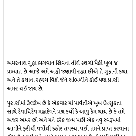
અમરનાથ ગુફા ભગવાન શિવના તીર્થ સ્થળો પૈકી ખૂબ જ
પ્રખ્યાત છે. આજે અમે અહીં જણાવી રહ્યા છીએ તે ગુફાની કથા
અને તે કથાના રહસ્ય વિશે જેને સાંભળીને કોઈ પણ પ્રાણી
અમર થઈ જાય છે.
પુરાણોમાં ઉલ્લેખ છે કે એકવાર માં પાર્વતીએ ખૂબ ઉત્સુકતા
સાથે દેવાધિદેવ મહાદેવને પ્રશ્ન કર્યો કે આવુ કેમ થાય છે કે તમે
અજર અમર છો અને મને દરેક જન્મ પછી એક નવુ સ્વરૂપમાં
આવીને ફરીથી વર્ષોથી કઠોર તપસ્યા પછી તમને પ્રાપ્ત કરવાના