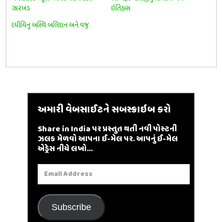
ઝારખંડ
ઇતિહાસ
દધીચિનું અસ્થિ બલિદાન અને વજ્ર
અમારી વેબસાઈટને સબસ્ક્રાઇબ કરો
Share in India પર પ્રસ્તુત થતી નવી પોસ્ટની
ઝલક મેળવો આપના ઈ-મેલ પર. આપનું ઈ-મેલ
એડ્રેસ નીચે લખો...
Email
Address
Subscribe