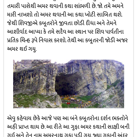
તમારી પાસેથી અમર થવાની કથા સાંભળી છે. જો તમે અમને
મારી નાખશો તો અમર થવાની આ કથા ખોટી સાબિત થશે.
જેથી શિવજીએ કબૂતરોને જીવતા છોડી દીધા અને તેમને
આશીર્વાદ આપ્યા કે તમે સદૈવ આ સ્થાન પર શિવ પાર્વતીના
પ્રતિક ચિન્હ રૂપે નિવાસ કરશો. તેથી આ કબૂતરની જોડી અજર
અમર થઈ ગયુ.
એવુ કહેવાય છેકે આજે પણ આ બંને કબૂતરોના દર્શન ભક્તોને
અહી પ્રાપ્ત થાય છે. આ રીતે આ ગુફા અમર કથાની સાક્ષી બની
ગઈ અને તેનુ નામ અમરનાથ ગુફા પડી ગયુ. જ્યા ગુફાની અંદર