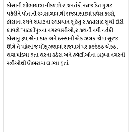
કોસાની શોભાયાત્રા નીકળશે. રાજનર્તકી રત્નજડિત મુગટ
પહેરીને પોતાની રંગશાળામાંથી રાજપ્રાસાદમાં પ્રવેશ કરશે,
કોસાના રથને સમ્રાટના રથપ્રધાન સુકેતુ રાજપ્રાસાદ સુધી દોરી
લાવશે.’ પાટલીપુત્રના નગરવાસીઓ, રાજ્યની નવી નર્તકી
કોસાનું રૂપ, એના ઠાઠ અને ઠસ્સાની એક ઝલક જોવા સૂરજ
ઊગે તે પહેલાં જ મોંસૂઝણામાં રાજમાર્ગ પર હકડેઠઠ એકઠા
થવા માંડયા હતા. ઘરના કઠેરા અને હવેલીઓના ઝરૂખા નગરની
સ્ત્રીઓથી ઊભરાવા લાગ્યા હતાં.