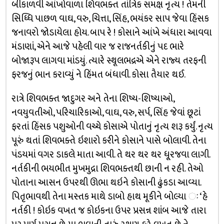
બીકાળવી આંખોવાળા શિવભક્ત તાંત્રિક સમક્ષ નૃત્ય ! તેમની
સિધ્ધિ પાછળ વાઘ, વરુ, ચિત્તા, સિંહ, ભયંકર સાપ જેવા હિંસક
જનાવરો જોડાયેલા હોય. બાપ રે ! કોસાને આંખે અંધારા આવવા
મંડાણાં, એને આજે પહેલી વાર જ રાજનર્તકીનું પદ ભારે
બોજારૂપ લાગવા માંડયું. ત્યારે સ્થૂલભદ્રએ એને રાજ્ય તરફની
ફરજનું ભાન કરાવ્યું ને હિંમત બંધાવી. કોસા તૈયાર થઈ.
રાત્રે શિવભક્ત જાદુગર અને તેના શિષ્ય-શિષ્યાઓ,
નવયુવતીઓ, પરિચારિકાઓ, વાઘ, વરુ, સર્પ, સિંહ જેવાં છૂટાં
ફરતાં હિંસક પશુઓની વચ્ચે કોસાએ પોતાનું નૃત્ય શરૂ કર્યું. નૃત્ય
પૂરું થતાં શિવભક્તે ઇશારો કરીને કોસાને પાસે બોલાવી. તેના
પંડયમાં વગર ડાકલે માતા આવી. તે થર થર થર ધૂ્રજવા લાગી.
નર્તકીની ભયભીત મુખમુદ્રા શિવભક્તથી છાની ન રહી. તેઓ
પોતાના આસન ઉપરથી ઊભા થઇને કોસાની ઢુંકડા આવ્યા.
પિતૃભાવથી તેના મસ્તક માથે ડાબો હાથ મૂકીને બોલ્યા ઃ ‘હે
નર્તકી ! કોઇક વખત જ કોઇકના ઉપર પ્રસન્ન શાંબ આજે તારા