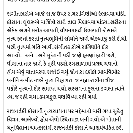
સંગીતકારોએ આજે સાજ ઉપર રાગરાગિણીઓ રેલાવવા માંડી.
કોસાના ઘૂંઘરુંએ વાજિંત્રો સાથે તાલ મિલાવવા માંડયાં. શરીરના
એકેક અંગને મરોડ આપતી, યૌવનમદથી ઉભરાતી કોસાએ
નૃત્ય કરતાં કરતાં નૃત્યભૂમિની સોયોને જાણે એકબાજુ કરી દીધી.
પછી નૃત્યમાં ગતિ આવી. સંગીતકારોએ રાગિણીને દોર
આપ્યો…..અને….અને મૃદંગની પડી જાણે હમણાં ફાટી જશે,
વીણાના તાર જાણે કે તૂટી પડશે. રંગશાળામાં પ્રલય થવાનો
હોય એવું વાતાવરણ સર્જાઇ ગયું. જોનારા દર્શકો ભાવવિભોર
બનીને અમીટ નજરે નૃત્ય નિહાળતા જ રહ્યા. રાત્રીના ત્રીજા
પહોરે નૃત્યનો દોર સમાપ્ત થયો. સરસવના ફૂલના ઢગલા ત્યાંને
ત્યાં જ રહી ગયા. કમળફૂલ વણવિંધ્યા રહી ગયાં.
રાજનર્તકી કોસાની નૃત્યસાધના પર મહેમાનો વારી ગયા. સુકેતુ
ચિત્રમાં આલેખ્યો હોય એવો સ્થિતપ્રજ્ઞ બની ગયો. એ પોતાની
ધનુર્વિદ્યાના ચમત્કારોથી રાજનર્તકી કોસાને આશ્ચર્યચકિત કરી