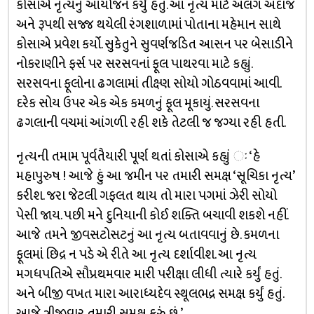
કોસાએ નૃત્યનું આયોજન કર્યું હતું. આ નૃત્ય માટે અલગ અંદાજ
અને રૂપથી સજ્જ થયેલી રંગશાળામાં પોતાના મહેમાન સાથે
કોસાએ પ્રવેશ કર્યો. સુકેતુને સુવર્ણજડિત આસન પર બેસાડીને
નોકરાણીને ફર્સ પર સરસવનાં ફૂલ પાથરવા માટે કહ્યું.
સરસવના ફૂલોના ઢગલામાં તીક્ષ્ણ સોયો ગોઠવવામાં આવી.
દરેક સોય ઉપર એક એક કમળનું ફૂલ મૂકાયું. સરસવના
ઢગલાની વચમાં આંગળી રહી શકે તેટલી જ જગ્યા રહી હતી.
નૃત્યની તમામ પૂર્વતૈયારી પૂર્ણ થતાં કોસાએ કહ્યું ઃ ‘હે
મહાપુરુષ ! આજે હું આ જમીન પર તમારી સમક્ષ ‘સૂચિકા નૃત્ય’
કરીશ. જરા જેટલી ગફલત થાય તો મારા પગમાં ઝેરી સોયો
પેસી જાય. પછી મને દુનિયાની કોઈ શક્તિ બચાવી શકશે નહીં.
આજે તમને જીવસટોસટનું આ નૃત્ય બતાવવાનું છે. કમળના
ફૂલમાં છિદ્ર ન પડે એ રીતે આ નૃત્ય દર્શાવીશ. આ નૃત્ય
મગધપતિએ સૌપ્રથમવાર મારી પરીક્ષા લીધી ત્યારે કર્યું હતું.
અને બીજી વખત મારા આરાધ્યદેવ સ્થૂલભદ્ર સમક્ષ કર્યું હતું.
આજે ત્રીજીવાર તમારી સમક્ષ કરું છું.’