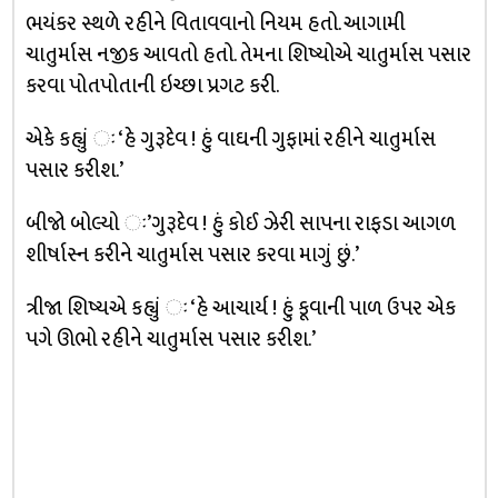
ભયંકર સ્થળે રહીને વિતાવવાનો નિયમ હતો. આગામી
ચાતુર્માસ નજીક આવતો હતો. તેમના શિષ્યોએ ચાતુર્માસ પસાર
કરવા પોતપોતાની ઇચ્છા પ્રગટ કરી.
એકે કહ્યું ઃ ‘હે ગુરૂદેવ ! હું વાઘની ગુફામાં રહીને ચાતુર્માસ
પસાર કરીશ.’
બીજો બોલ્યો ઃ’ગુરૂદેવ ! હું કોઈ ઝેરી સાપના રાફડા આગળ
શીર્ષાસ્ન કરીને ચાતુર્માસ પસાર કરવા માગું છું.’
ત્રીજા શિષ્યએ કહ્યું ઃ ‘હે આચાર્ય ! હું કૂવાની પાળ ઉપર એક
પગે ઊભો રહીને ચાતુર્માસ પસાર કરીશ.’