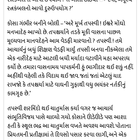
રત્નકંબલનો આવો દુરુઉપયોગ ?’
કોસા ગંભીર બનીને બોલી – ‘અરે મૂર્ખ તપસ્વી ! ઇશ્વરે મોંઘો
મનખાદેહ આપ્યો છે. તપશ્ચર્યાને તડકે મૂકી વાસના પાછળ
મૂલ્યવાન માનવદેહને આમ વેડફી મારવાનો ? તપસ્વી ! તમે
આચાર્યનું બધું શિક્ષણ વેડફી માર્યું. તપસી બનવા નીકએલા તમે
એક નારીદેહ માટે આટલી બધી મર્યાદા વટાવીને મહા અપરાધ
કર્યો છે. તમારા વાસનામય પાપકર્મની હું ભાગીદાર થઈ શકું નહીં.
અહીંથી વહેલી તકે વિદાય થઈ જાવ. જતાં જતાં એટલું યાદ
રાખજો કે તપશ્ચર્યા માટે વાઘની ગુફાથી વધુ ભયંકર નર્તકીનું
કામગૃહ છે.’
તપસ્વી શરમિંદો થઈ ચાતુર્માસ કર્યા વગર જ આચાર્ય
સંભૂતિવિજય પાસે ચાલ્યો ગયો. કોસાને ઊંડેઊંડે પણ આશા
હતી કે સ્થૂલ ભદ્ર આ ચાતુર્માસ વખતે અવશ્ય આવશે. પોતાના
પ્રિયતમની પ્રતીક્ષામાં તે દિવસો પસાર કરવા લાગી, અને એક