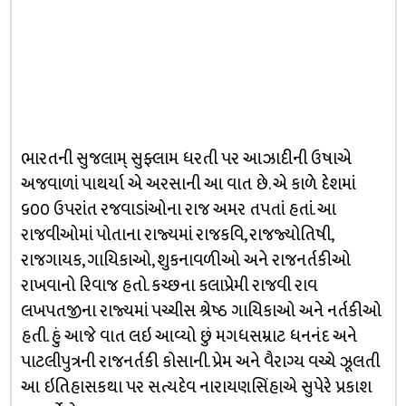
ભારતની સુજલામ્ સુફ્લામ ધરતી પર આઝાદીની ઉષાએ
અજવાળાં પાથર્યા એ અરસાની આ વાત છે. એ કાળે દેશમાં
૬૦૦ ઉપરાંત રજવાડાંઓના રાજ અમર તપતાં હતાં. આ
રાજવીઓમાં પોતાના રાજ્યમાં રાજકવિ, રાજજ્યોતિષી,
રાજગાયક, ગાયિકાઓ, શુકનાવળીઓ અને રાજનર્તકીઓ
રાખવાનો રિવાજ હતો. કચ્છના કલાપ્રેમી રાજવી રાવ
લખપતજીના રાજ્યમાં પચ્ચીસ શ્રેષ્ઠ ગાયિકાઓ અને નર્તકીઓ
હતી. હું આજે વાત લઇ આવ્યો છું મગધસમ્રાટ ધનનંદ અને
પાટલીપુત્રની રાજનર્તકી કોસાની. પ્રેમ અને વૈરાગ્ય વચ્ચે ઝૂલતી
આ ઇતિહાસકથા પર સત્યદેવ નારાયણસિંહાએ સુપેરે પ્રકાશ