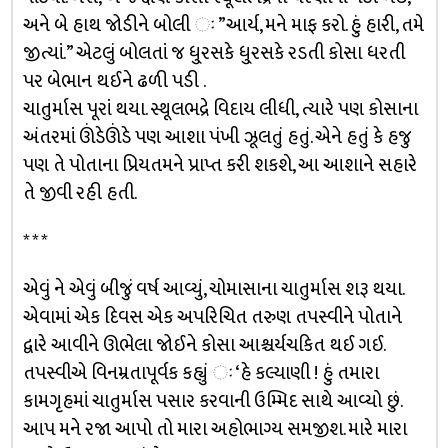
અને બે હાથ જોડીને બોલી ઃ ”આર્ય, મને માફ કરો. હું હારી, તમે
જીત્યાં.” એટલું બોલતાં જ ધુ્રસકે ધુ્રસકે રડતી કોસા ધરતી
પર બેભાન થઈને ઢળી પડી .
ચાતુર્માસ પૂરાં થયા. સ્થૂલભદ્રે વિદાય લીધી, ત્યારે પણ કોસાના
અંતરમાં ઊંડેઊંડે પણ આશા પંખી ઝૂલતું હતું. એને હતું કે હજુ
પણ તે પોતાના પ્રિયતમને પ્રાપ્ત કરી શકશે, આ આશાને સહારે
તે જીવી રહી હતી.
* * *
એવું ને એવું બીજું વર્ષ આવ્યું, ચોમાસાના ચાતુર્માસ શરૂ થયા.
એવામાં એક દિવસ એક અપરિચિત તરુણ તપસ્વીને પોતાને
દ્વારે આવીને ઊભેલા જોઈને કોસા આશ્ચર્યચકિત થઈ ગઈ.
તપસ્વીએ વિનમ્રતાપૂર્વક કહ્યું ઃ ‘હે કલ્યાણી ! હું તમારા
કામગૃહમાં ચાતુર્માસ પસાર કરવાની ઉમ્મિદ સાથે આવ્યો છું.
આપ મને રજા આપો તો મારા અહોભાગ્ય સમજીશ. મારે મારા