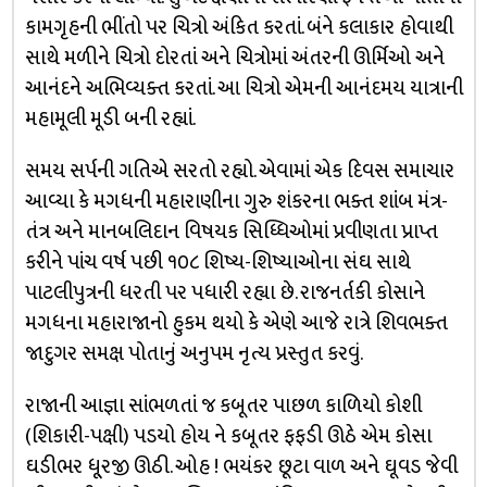
કામગૃહની ભીંતો પર ચિત્રો અંકિત કરતાં. બંને કલાકાર હોવાથી
સાથે મળીને ચિત્રો દોરતાં અને ચિત્રોમાં અંતરની ઊર્મિઓ અને
આનંદને અભિવ્યક્ત કરતાં. આ ચિત્રો એમની આનંદમય યાત્રાની
મહામૂલી મૂડી બની રહ્યાં.
સમય સર્પની ગતિએ સરતો રહ્યો. એવામાં એક દિવસ સમાચાર
આવ્યા કે મગધની મહારાણીના ગુરુ શંકરના ભક્ત શાંબ મંત્ર-
તંત્ર અને માનબલિદાન વિષયક સિધ્ધિઓમાં પ્રવીણતા પ્રાપ્ત
કરીને પાંચ વર્ષ પછી ૧૦૮ શિષ્ય-શિષ્યાઓના સંઘ સાથે
પાટલીપુત્રની ધરતી પર પધારી રહ્યા છે. રાજનર્તકી કોસાને
મગધના મહારાજાનો હુકમ થયો કે એણે આજે રાત્રે શિવભક્ત
જાદુગર સમક્ષ પોતાનું અનુપમ નૃત્ય પ્રસ્તુત કરવું.
રાજાની આજ્ઞા સાંભળતાં જ કબૂતર પાછળ કાળિયો કોશી
(શિકારી-પક્ષી) પડયો હોય ને કબૂતર ફફડી ઊઠે એમ કોસા
ઘડીભર ધૂ્રજી ઊઠી. ઓહ ! ભયંકર છૂટા વાળ અને ઘૂવડ જેવી