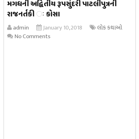
મગધની અદ્વિતીય રૂપસુંદરી પાટલીપુત્રની
રાજનર્તકી ઃ કોસા
admin
January 10, 2018
લોક કથાઓ
No Comments