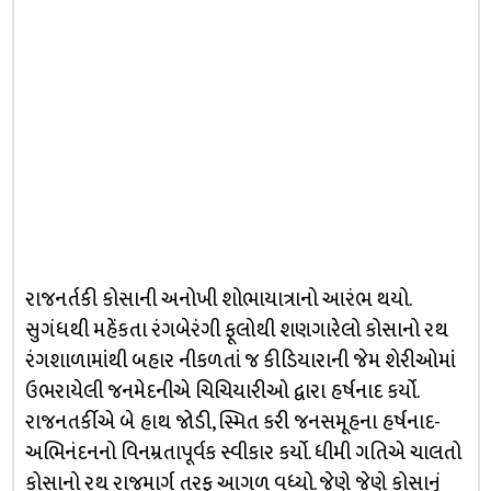
રાજનર્તકી કોસાની અનોખી શોભાયાત્રાનો આરંભ થયો.
સુગંધથી મહેંકતા રંગબેરંગી ફૂલોથી શણગારેલો કોસાનો રથ
રંગશાળામાંથી બહાર નીકળતાં જ કીડિયારાની જેમ શેરીઓમાં
ઉભરાયેલી જનમેદનીએ ચિચિયારીઓ દ્વારા હર્ષનાદ કર્યો.
રાજનતર્કીએ બે હાથ જોડી, સ્મિત કરી જનસમૂહના હર્ષનાદ-
અભિનંદનનો વિનમ્રતાપૂર્વક સ્વીકાર કર્યો. ધીમી ગતિએ ચાલતો
કોસાનો રથ રાજમાર્ગ તરફ આગળ વધ્યો. જેણે જેણે કોસાનું