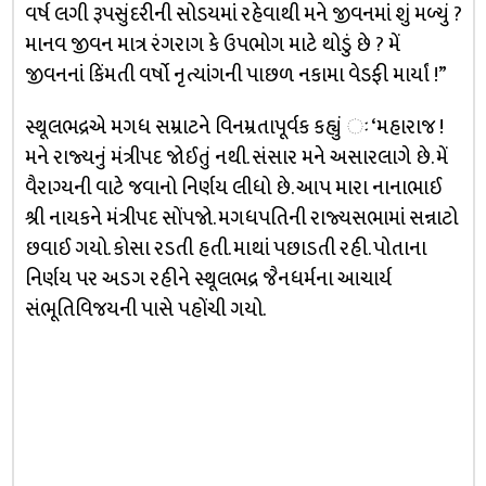
વર્ષ લગી રૂપસુંદરીની સોડયમાં રહેવાથી મને જીવનમાં શું મળ્યું ?
માનવ જીવન માત્ર રંગરાગ કે ઉપભોગ માટે થોડું છે ? મેં
જીવનનાં કિંમતી વર્ષો નૃત્યાંગની પાછળ નકામા વેડફી માર્યાં !”
સ્થૂલભદ્રએ મગધ સમ્રાટને વિનમ્રતાપૂર્વક કહ્યું ઃ ‘મહારાજ !
મને રાજ્યનું મંત્રીપદ જોઈતું નથી. સંસાર મને અસારલાગે છે. મેં
વૈરાગ્યની વાટે જવાનો નિર્ણય લીધો છે. આપ મારા નાનાભાઈ
શ્રી નાયકને મંત્રીપદ સોંપજો. મગધપતિની રાજ્યસભામાં સન્નાટો
છવાઈ ગયો. કોસા રડતી હતી. માથાં પછાડતી રહી. પોતાના
નિર્ણય પર અડગ રહીને સ્થૂલભદ્ર જૈનધર્મના આચાર્ય
સંભૂતિવિજયની પાસે પહોંચી ગયો.