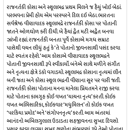
રાજનર્તકી કોસા અને સ્થૂલભદ્ર પ્રથમ મિલને જ હૈયું ખોઈ બેઠાં.
પરભવના પ્રેમી હોય એમ પરસ્પરને દિલ દઈ બેઠા. ભારતના
સર્વશ્રેષ્ઠ વીણાવાદક સ્થૂલભદ્રે રાજનર્તકી કોસા પર પોતાની
જાતને ઓળઘોળ કરી દીધી. બે હૈયાં દ્વૈત મટી અદ્વૈત બનવા
ઝાંખી રહ્યાં. રાજનર્તકી બનતા પૂર્વે કોસાએ મગધ સમ્રાટ
પાસેથી વચન લીધું હતું કે ‘તે પોતાનો જીવનસાથી પસંદ કરવા
માટે સ્વતંત્ર રહેશે.’ આમ કોસાએ વીણાવાદક સ્થૂલભદ્રને
પોતાની જીવનસાથી રૂપે સ્વીકાર્યો. બંનેએ સાથે મળીને સંગીત
અને નૃત્યના ક્ષેત્રે ડંકો વગાડયો. સ્થૂલભદ્ર કોસાના નૃત્યમાં લીન
બની જતા અને કોસા સ્થૂલ ભદ્રની વીણાના સૂર પર વારી જતી.
રાજનર્તકી કોસા પોતાના મનના માનેલા પ્રિયતમને રાજી કરવા
માટે પોતાના કામગૃહ કોઈ વખત ‘યાચના નૃત્ય’ કરતી. કોઇક
વખત અભિસારિકા, કોઇકવાર ‘મધુમિલન’ તો કોઇક વખત
‘પરકિયા પ્રમોદ’ અને ‘સંગોપનનૃત્ય’ કરતી. આમ અંતરમાં
આનંદનો અબિલગુલાલ ઉડાડતા સહજીવનના સુખદ દિવસો
પસાર કરવા લાગ્યા. સુખદ ક્ષણોના સંભારણાં રૂપે તેઓ પોતાના