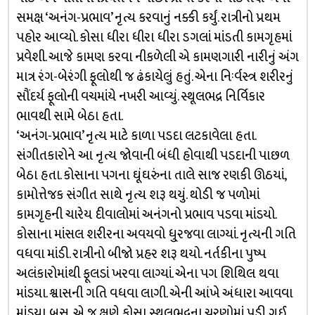
સમક્ષ ‘અનંગ-પ્રભાવ’ નૃત્ય કરવાનું નક્કી કર્યું. રાત્રીનો પ્રથમ
પહોર આવ્યો. કોસા ધીરા ધીરા ધીરા ડગલાં માંડતી કામગૃહમાં
પ્રવેશી. આજે કામણ કરવા નીકળેલી એ કામણગારી નારીનું અંગ
માત્ર રંગ-બેરંગી ફૂલોથી જ ઢંકાયેલું હતું. એના નિઃર્વસ્ત્ર શરીરનું
સૌંદર્ય ફૂલોની વચમાંયે નખરી આવ્યું. સ્થૂલભદ્ર નિર્વિકાર
ભાવથી સામે બેઠા હતા.
‘અનંગ-પ્રભાવ’ નૃત્ય માટે કાળા પડદા લટકાવેલા હતા.
સંગીતકારોને આ નૃત્ય જોવાની બંધી હોવાથી પડદાની પાછળ
બેઠા હતા. કોસાના પગના ઘૂંઘરુંના તાલે સાજ રણકી ઊઠયાં,
કામોત્તેજક સંગીત સાથે નૃત્ય શરૂ થયું. થોડી જ પળોમાં
કામગૃહની ચારેય દીવાલોમાં અનંગનો પ્રભાવ પડવા માંડયો.
કોસાના માંસલ શરીરના અવયવો ધુ્રજવા લાગ્યાં. નૃત્યની ગતિ
વધવા માંડી. રાત્રીનો બીજો પ્રહર શરૂ થયો. નર્તકીના પુષ્પ
અલંકારોમાંથી ફૂલડાં ખરવા લાગ્યાં. એના પગ શિથિલ થવા
માંડયા. શ્વાસની ગતિ વધવા લાગી. એની આંખે અંધારા આવવા
માંડયા. બસ, એ જ ક્ષણે કોસા સ્થૂલભદ્રના ચરણોમાં પડી ગઈ,