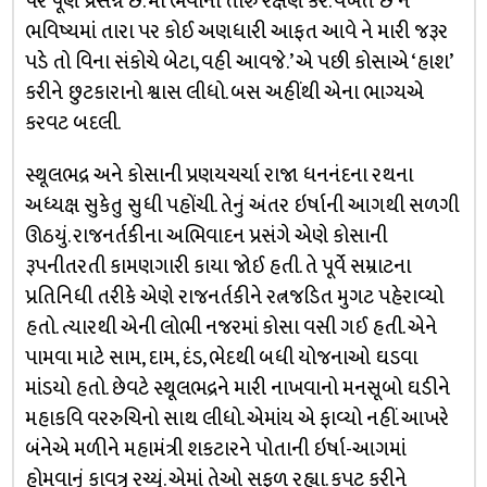
પર પૂર્ણ પ્રસન્ન છે. મા ભવાની તારું રક્ષણ કરે. વખત છે ને
ભવિષ્યમાં તારા પર કોઈ અણધારી આફત આવે ને મારી જરૂર
પડે તો વિના સંકોચે બેટા, વહી આવજે.’ એ પછી કોસાએ ‘હાશ’
કરીને છુટકારાનો શ્વાસ લીધો. બસ અહીંથી એના ભાગ્યએ
કરવટ બદલી.
સ્થૂલભદ્ર અને કોસાની પ્રણયચર્ચા રાજા ધનનંદના રથના
અધ્યક્ષ સુકેતુ સુધી પહોંચી. તેનું અંતર ઇર્ષાની આગથી સળગી
ઊઠયું. રાજનર્તકીના અભિવાદન પ્રસંગે એણે કોસાની
રૂપનીતરતી કામણગારી કાયા જોઈ હતી. તે પૂર્વે સમ્રાટના
પ્રતિનિધી તરીકે એણે રાજનર્તકીને રત્નજડિત મુગટ પહેરાવ્યો
હતો. ત્યારથી એની લોભી નજરમાં કોસા વસી ગઈ હતી. એને
પામવા માટે સામ, દામ, દંડ, ભેદથી બધી યોજનાઓ ઘડવા
માંડયો હતો. છેવટે સ્થૂલભદ્રને મારી નાખવાનો મનસૂબો ઘડીને
મહાકવિ વરરુચિનો સાથ લીધો. એમાંય એ ફાવ્યો નહીં. આખરે
બંનેએ મળીને મહામંત્રી શકટારને પોતાની ઇર્ષા-આગમાં
હોમવાનું કાવત્રુ રચ્યું. એમાં તેઓ સફળ રહ્યા. કપટ કરીને