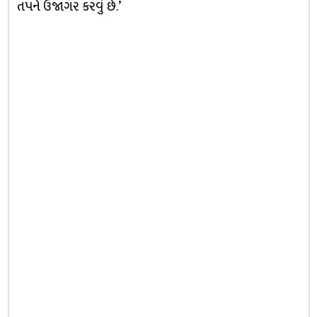
તપને ઉજાગર કરવું છે.’