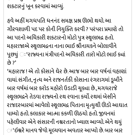
શકટારનું ખૂન કરવામાં આવ્યું.
હવે અહીં મગધપતિ ધનનંદ સમક્ષ પ્રશ્ન ઊભો થયો. આ
ગૌરવશાળી પદ પર કોની નિયુક્તિ કરવી ? પરંપરા પ્રમાણે તો
આ પદનો અધિકારી શકટારનો મોટો પુત્ર સ્થૂલભદ્ર હતો.
મહારાજાએ સ્થૂલભદ્રના નાના ભાઈ શ્રીનાયકને બોલાવીને
પૂછ્યું ઃ ‘રાજ્યના મંત્રીપદનો અધિકારી તારો મોટો ભાઈ ક્યાં
છે ?’
‘મહારાજ ! એ તો કોસાને ઘેર છે. આજ બાર બાર વર્ષનાં વહાણાં
વાયાં. સંગીત, નૃત્ય અને રાજનર્તકી કોસાના રંગરાગમાં ડૂબીને
બાર વર્ષમાં બાર કરોડ મહોરો ઉડાડી ચૂક્યા છે., મગધરાજે
સ્થૂલભદ્રને તેડવા રાજ્યનો રથ રવાના કર્યો. રથમાં બેસીને
રાજદરબારમાં આવેલો સ્થૂલભદ્ર પિતાના મૃત્યુથી ઊંડો આઘાત
પામ્યો હતો. કલાકાર આત્મા કકળી ઊઠયો હતો. જીવનમાં
પહેલીવાર એને સંસારની નશ્વરતાનો ખ્યાલ આવ્યો. એને થયું
ઃ ‘ઇશ્વરે માનવ જેવો મૂલ્યવાન અવતાર આપ્યો છે. બાર બાર