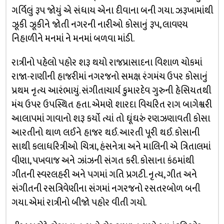
ગર્વિલું રૂપ જોયું એ સંધાય એના દીવાના બની ગયા. ઝરૂખામાંથી
ઝૂકી ઝૂકીને જોતી નગરની નારીઓ કોસાનું રૂપ, લાવણ્ય
નિહાળીને મનમાં ને મનમાં બળવા માંડી.
રાત્રીનો પહેલો પહોર શરૂ થયો રાજપ્રાસાદના વિશાળ ચોકમાં
રાજા-રાણીની હાજરીમાં નગરજનો સમક્ષ રંગમંચ ઉપર કોસાનું
પ્રથમ નૃત્ય આરંભાયું. સંગીતાચાર્ય કુમારદેવ ગુરુની હેસિયતથી
મંચ ઉપર ઉપસ્થિત હતા. એમણે શારદા વિચરિત રાગ બાગેશ્વરી
આલાપમાં ગાવાનો શરૂ કર્યો ત્યાં તો ઘૂંઘરું રણઝણાવતી કોસા
આરતીનો થાળ લઈને હાજર થઈ. આરતી પૂરી થઈ. કોસાની
સાથી કલાધરિત્રીઓ ચિત્રા, હંસનેત્રા અને માલિની એ ત્રિતાલમાં
વીણા, પખવાજ અને ઝાંઝની સંગત કરી. કોસાના કંઠમાંથી
ગીતની સ્વરલહરી અને પગમાં ગતિ પ્રગટી. નૃત્ય, ગીત અને
સંગીતની રસત્રિવેણીના સંગમાં નગરજનો રસતરબોળ બની
ગયા. એમાં રાત્રીનો બીજો પહોર વીતી ગયો.