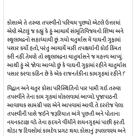
કોસાએ તે તરુણ તપસ્વીનો પરિચય પૂછ્યો એટલે ઉત્તરમાં
એણે એટલું જ કહ્યું કે હું આચાર્ય સંભૂતિવિજયનો શિષ્ય અને
સ્થૂલભદ્રનો સહાધ્યાયી છું. ગયો ચતુર્માસ મેં વાઘની ગુફામાં
પસાર કર્યો હતો, પરંતુ આચાર્યે મારી તપશ્ચર્યાની કોઈ કિંમત
કરી નહીં. તેમણે તો સ્થૂલભદ્રના ચાતુર્માસને જ મહત્ત્વ આપ્યું.
આથી હું એ જોવા આવ્યો છું કે વાઘની ગુફામાં રહીને ચાતુર્માસ
પસાર કરવા કઠિન છે કે એક રાજનર્તકીના કામગૃહમાં રહીને !’
વિદ્વાન અને ચતુર કોસા પરિસ્થિતિનો પાર પામી ગઈ. તરુણ
તપસ્વીને તેના કામ ગૃહમાં મોકલવામાં આવ્યો. પૂજાપાઠની
આવશ્યક સામગ્રી પણ એને આપવામાં આવી. તે દરરોજ પેલા
તપસ્વીની પાસે જઈને જરૂરિયાત અંગે પૂછતી અને પોતાના
નયનકટાક્ષ વડે તેના હૃદયને વીંધીને શયનગૃહમાં પાછી ફરતી.
થોડા જ દિવસોમાં કામદેવ પ્રગટ થયા. કોસાનું રૂપલાવણ્ય અને