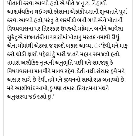
પોતાની કરવા આવ્યો હતો. એ પોતે જ નૃત્ય નિહાળી
આશ્ચર્યચકિત થઈ ગયો. કોસાના એકાંકીપણાની શૂન્યતાને પૂર્ણ
કરવા આવ્યો હતો, પરંતુ તે શરમીંદો બની ગયો. એને પોતાની
વિષયવાસના પર તિરસ્કાર ઉપજ્યો. મહેમાન બનીને આવેલા
સુકેતુએ રાજનર્તકીના ચરણોમાં પોતાનું મસ્તક નમાવી દીધું.
એના મોંમાંથી એટલા જ શબ્દો બહાર આવ્યા ઃ ‘દેવી, મને માફ
કરો. થોડી ક્ષણો પહેલાં હું મારી જાતને મહાન સમજતો હતો.
તમારાં અલૌકિક નૃત્યની અનુભૂતિ પછી મને સમજાયું કે
વિષયવાસના માનવીને માનવ રહેવા દેતી નથી. સંસાર હવે મને
અસાર લાગે છે. દેવી, તમે મને જીવનનો સાચો રાહ બતાવ્યો છે.
મને આશીર્વાદ આપો, હું પણ તમારા પ્રિયતમના પંથને
અનુસરવા જઈ રહ્યો છું.’