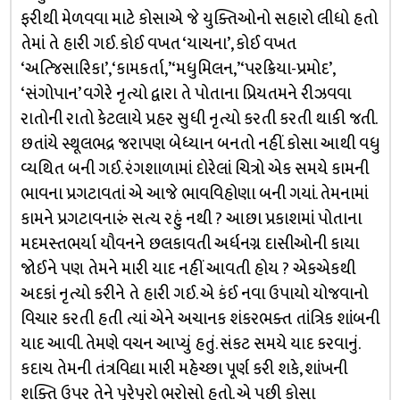
ફરીથી મેળવવા માટે કોસાએ જે યુક્તિઓનો સહારો લીધો હતો
તેમાં તે હારી ગઈ. કોઈ વખત ‘યાચના’, કોઈ વખત
‘અત્જિસારિકા’, ‘કામકર્તા,’ ‘મધુમિલન,’ ‘પરક્રિયા-પ્રમોદ’,
‘સંગોપાન’ વગેરે નૃત્યો દ્વારા તે પોતાના પ્રિયતમને રીઝવવા
રાતોની રાતો કેટલાયે પ્રહર સુધી નૃત્યો કરતી કરતી થાકી જતી.
છતાંયે સ્થૂલભદ્ર જરાપણ બેધ્યાન બનતો નહીં. કોસા આથી વધુ
વ્યથિત બની ગઈ. રંગશાળામાં દોરેલાં ચિત્રો એક સમયે કામની
ભાવના પ્રગટાવતાં એ આજે ભાવવિહોણા બની ગયાં. તેમનામાં
કામને પ્રગટાવનારું સત્ય રહું નથી ? આછા પ્રકાશમાં પોતાના
મદમસ્તભર્યા યૌવનને છલકાવતી અર્ધનગ્ન દાસીઓની કાયા
જોઈને પણ તેમને મારી યાદ નહીં આવતી હોય ? એકએકથી
અદકાં નૃત્યો કરીને તે હારી ગઈ. એ કંઈ નવા ઉપાયો યોજવાનો
વિચાર કરતી હતી ત્યાં એને અચાનક શંકરભક્ત તાંત્રિક શાંબની
યાદ આવી. તેમણે વચન આપ્યું હતું. સંકટ સમયે યાદ કરવાનું.
કદાચ તેમની તંત્રવિદ્યા મારી મહેચ્છા પૂર્ણ કરી શકે, શાંખની
શક્તિ ઉપર તેને પૂરેપૂરો ભરોસો હતો. એ પછી કોસા