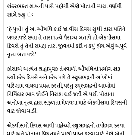
શંકરભક્ત શાંબની પાસે પહોંચી. એણે પોતાની વ્યથા વર્ણવી
શાંબે કહ્યું ઃ
‘હે પુત્રી ! તું આ ઔષધિ લઈ જા. વીસ દિવસ સુધી તારા પતિને
ખવરાવજે. છતાં તે તારા પ્રત્યે વૈરાગ્ય બતાવે તો એકવીસમા
દિવસે તું તેની સમક્ષ તારા જીવનમાં કદી ન કર્યું હોય એવું અપૂર્વ
નૃત્ય બતાવજે.’
કોસાએ અત્યંત શ્રદ્ધાપૂર્વક તંત્રવાળી ઔષધિનો પ્રયોગ શરૂ
કર્યો. દરેક દિવસે અને દરેક પળે તે સ્થૂલભદ્રની આંખોમાં
પરિણામ વાંચવા પ્રયત્ન કરતી, પરંતુ સ્થૂલભદ્રની આંખોમાં
નિર્વિકાર ભાવ જોઈને નિરાશ થઈ જતી. એ પછી પોતાના
અનોખા નૃત્ય દ્વારા સફળતા મેળવવા માટે એકવીસમા દિવસની
વાટ જોવા માંડી.
એકવીસમો દિવસ આવી પહોંચ્યો. સ્થૂલભદ્રનો તપોભંગ કરવા
માટે અને પોતાના પ્રિયતમને પાછો પ્રાપ્ત કરવા માટે તેણે એની