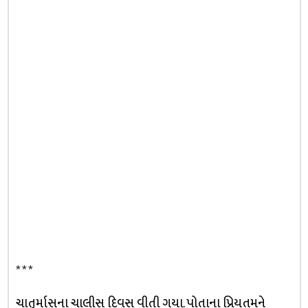
* * *
ચાતુર્માસના ચાલીસ દિવસ વીતી ગયા. પોતાના પ્રિયતમને