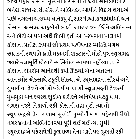
ત્રીજા પહોરે કોસાના નૃત્યનો દોર સમાપ્ત થયો. આનંદવિભોર
બનેલા રાજા-રાણી કોસાને અભિનંદન આપીને વિદાય થયા. એ
પછી નગરના અસંખ્ય ધનિકપુત્રો, સારથીઓ, કલાપ્રેમીઓ અને
કોસાના અસંખ્ય ચાહકોની લાંબી કતાર રાજનર્તકીને અભિનંદન
અને ભેટો આપવા અર્થે ઊભી હતી. આ પરંપરાના પાલનમાં
કોસાના પ્રતીક્ષાલયમાં સૌ પ્રથમ પહોંચનાર વ્યક્તિ મગધ
સમ્રાટની રથપતિ હતી. મહામંત્રી શકટારનો મોટો પુત્ર સ્થૂલભદ્ર
જ્યારે કલામૂર્તિ કોસાને અભિનંદન આપવા પહોંચ્યા ત્યારે
કોસાના રોમરોમ આનંદથી કંપી ઊઠયાં. એના અંતરના
આનંદમોર એકસાથે ટહૂકી ઊઠયા. એ સ્થૂલભદ્રના સૌંદર્ય અને
યુવાનીના તેજને આંખો વડે પીવા લાગી. સ્થૂલભદ્રની તેજસ્વી
મુખમુદ્રા અને સ્વસ્થ સુડોળ શરીરને અનિમેષ (મટકું માર્યા
વગર) નજરે નિહાળી રહી. કોસાની તંદ્રા તૂટી ત્યાં તો
સ્થૂળભદ્રએ તેના ગળામાં સુગંધી પુષ્પોની માળા પહેરાવી દીધી.
નગરજનોની અભિનંદનવર્ષા પૂરી થઈ ગઈ ત્યાં સુધી
સ્થૂલભદ્રએ પહેરાવેલી ફૂલમાળા તેના વક્ષો પર ઝૂલતી રહી.