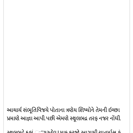
આચાર્ય સંભૂતિવિજયે પોતાના ત્રણેય શિષ્યોને તેમની ઇચ્છા
પ્રમાણે આજ્ઞા આપી. પછી એમણે સ્થૂલભદ્ર તરફ નજર નોંધી.
સ્થૂલભદ્રે કહ્યું ઃ ‘ગુરુદેવ ! માફ કરજો. આગામી ચાતુર્માસ હું