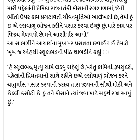
મારી પહેલાંની પ્રેમિકા રાજનર્તકી કોસાની રંગશાળામાં, જેની
ભીંતો ઉપર કામ પ્રગટાવતી યૌવનમૂર્તિઓ આલેખલી છે, તેમાં હું
છ એ રસવાળું ભોજન કરીને પસાર કરવા ઇચ્છું છું. મારે કામ પર
વિજય મેળવવો છે. મને આશીર્વાદ આપો.’
આ સાંભળીને આચાર્યના મુખ પર પ્રસન્નતા છવાઈ ગઈ. તેમણે
ખૂબ જ સ્નેહથી સ્થૂલભદ્રની પીઠ થાબડીને કહ્યું ઃ
‘હે સ્થૂલભદ્ર, મૃત્યુ સામે લડવું સહેલું છે, પરંતુ કામિની, રૂપસુંદરી,
પહેલાંની પ્રિયતમાની સાથે રહીને છએ રસોવાળું ભોજન કરને
ચાતુર્માસ પસાર કરવાની કદાચ તારા જીવનની સૌથી મોટી અને
છેલ્લી કસોટી છે. હું તને કોસાને ત્યાં જવા માટે સહર્ષ રજા આપું
છું.’