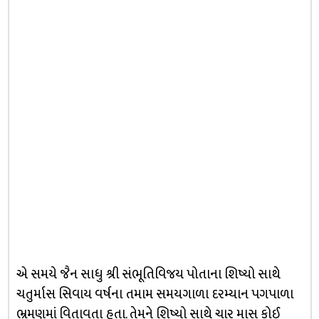
એ સમયે જૈન સાધુ શ્રી સંભૂતિવિજય પોતાના શિષ્યો સાથે
ચતુર્માસ સિવાય વર્ષના તમામ સમયગાળા દરમ્યાન પગપાળા
ભ્રમણમાં વિતાવતા હતા. તેમને શિષ્યો સાથે ચાર માસ કોઈ