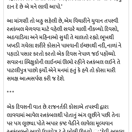
દાન દે છે એ મને લાવી આપો.’
આ માંગણી તો બહુ સહેલી છે, એમ વિચારીને યુવાન તપસ્વી
રત્નકંબલ મેળવવા માટે વહેલી સવારે ચાલી નીકળ્યો. દિવસો,
અઠવાડિયા અને મહિનાઓ સુધી તે ચાલતો રહ્યો. ભૂખથી
ખખડી ગયેલા શરીરે કોસાને પામવાની ઇચ્છાથી નદી, નાળાં ને
પહાડો પસાર કરતો કરતો એક દિવસ નેપાળ જઈ પહોંચ્યો.
સવારના ભિક્ષુકોની લાઈનમાં ઊભો રહીને રત્નકંબલ લઈને તે
પાટલીપુત્ર પાછો ફર્યો. એને મનમાં હતું કે હવે તો કોસા મારી
સમક્ષ આત્મસર્પણ કરી જ દેશે.
* * *
એક દિવસની વાત છે. રાજનર્તકી કોસાએ તપસ્વી દ્વારા
લાવવામાં આવેલ રત્નકંબલથી પોતાનું અંગ લૂછીને પછી તેના
પર પગ લૂછ્યા. પોતે અપાર કષ્ટ વેઠીને લાવેલા મૂલ્યવાન
રત્નકંબલનો આવો ઉપયોગ ? તે બોલી ઊઠયો ઃ ‘દેવી, અમૂલ્ય