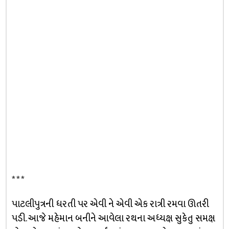
* * *
પાટલીપુત્રની ધરતી પર એવી ને એવી એક રાત્રી રમવા ઊતરી
પડી. આજે મહેમાન બનીને આવેલા રથના અધ્યક્ષ સુકેતુ સમક્ષ