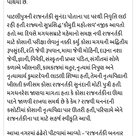
પાથર્યો છે.
પાટલીપુત્રની રાજનર્તકી સુનંદા પોતાના પદ પરથી નિવૃત્તિ લઈ
રહી હતી. રાજ્યનો સુપ્રસિદ્ધ ‘કૌમુદી મહોત્સવ’ નજીક આવતો
હતો. આ દિવસે મગધસમ્રાટે મહેમાનો સમક્ષ નવી રાજનર્તકી
માટે કોસાની પરીક્ષા લેવાનું નક્કી કર્યું. કોસા મગધની અદ્વિતીય
રૂપસુંદરી, રતિ જેવી રૂપવાન, માયા જેવી મોહિની, દારૂના નશા
જેવી, જ્ઞાની, વિવેકી, સંસ્કૃતની પ્રખર પંડિત, સંગીતમાં સોળે
કળાએ ખીલનારી, કામકાજમાં ચતુર, નૃત્યમાં નિપુણ અને
નૃત્યાચાર્ય કુમારદેવની લાડલી શિષ્યા હતી, તેમની નૃત્યવિદ્યાની
ખીલતી કળીસમ કોસા રાજનર્તકી સુનંદાની મોટી પુત્રી હતી.
મગધનરેશ જાણવા માગતા હતા કે કોસા રાજનર્તકીના ઊંચા
પદને જાળવી રાખવા સમર્થ છે કે કેમ ? રાજવી ધનનંદની
કસોટીમાં કોસાની નૃત્યવિદ્યા પાર ઊતરી હતી, પરિણામે એને
રાજનર્તકીના પદ માટે સહર્ષ સ્વીકૃતિ આપી.
આખા નગરમાં ઢંઢેરો પીટવામાં આવ્યો – ‘રાજનર્તકી બનનાર