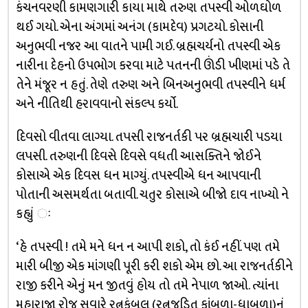
કંચનવરણી કામણગારી કાયા માથે તરુણ તપસ્વી ઓળઘોળ
થઈ ગયો. એના અંગમાં અનંગ (કામદેવ) પ્રગટયો. કોસાની
અનુભવી નજર આ વાતને પામી ગઈ. બ્રહ્મચર્યનો તપસ્વી એક
નારીના દેહનો ઉપભોગ કરવા માટે પતનની ઊંડી ખીણમાં પડે તે
તેને મંજૂર ન હતું. તેણે તરુણ અને બિનઅનુભવી તપસ્વીને ધર્મ
અને નીતિથી હરાવવાનો સંકલ્પ કર્યો.
દિવસો વીતવા લાગ્યા. તપસી રાજનર્તકી પર બ્રહ્મચારી પડયા
લપસી. તરુણની દિવસે દિવસે વધતી આસક્તિને જોઈને
કોસાએ એક દિવસ ધન માગ્યું. તપસ્વીએ ધન આપવાની
પોતાની અસમર્થતા બતાવી. ચતુર કોસાએ બીજો દાવ નાખ્યો ને
કહ્યું ઃ
‘હે તપસ્વી ! તમે મને ધન ન આપી શકો, તો કંઈ નહીં. પણ તમે
મારી બીજી એક માંગણી પૂરી કરી શકો એમ છો. આ રાજનર્તકીને
રાજી કરીને એનું મન જીતવું હોય તો તમે નેપાળ જાઓ. ત્યાંના
મહારાજા રોજ સવારે રત્નકંબલ (રત્નજડિત કાંબળા-ધાબળા)નું